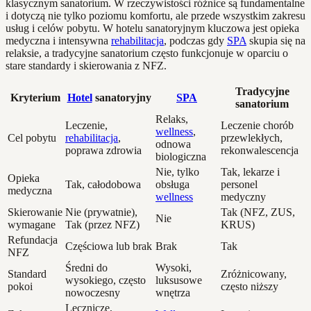
klasycznym sanatorium. W rzeczywistości różnice są fundamentalne
i dotyczą nie tylko poziomu komfortu, ale przede wszystkim zakresu
usług i celów pobytu. W hotelu sanatoryjnym kluczowa jest opieka
medyczna i intensywna
rehabilitacja
, podczas gdy
SPA
skupia się na
relaksie, a tradycyjne sanatorium często funkcjonuje w oparciu o
stare standardy i skierowania z NFZ.
Tradycyjne
Kryterium
Hotel
sanatoryjny
SPA
sanatorium
Relaks,
Leczenie,
Leczenie chorób
wellness
,
Cel pobytu
rehabilitacja
,
przewlekłych,
odnowa
poprawa zdrowia
rekonwalescencja
biologiczna
Nie, tylko
Tak, lekarze i
Opieka
Tak, całodobowa
obsługa
personel
medyczna
wellness
medyczny
Skierowanie
Nie (prywatnie),
Tak (NFZ, ZUS,
Nie
wymagane
Tak (przez NFZ)
KRUS)
Refundacja
Częściowa lub brak
Brak
Tak
NFZ
Średni do
Wysoki,
Standard
Zróżnicowany,
wysokiego, często
luksusowe
pokoi
często niższy
nowoczesny
wnętrza
Lecznicze,