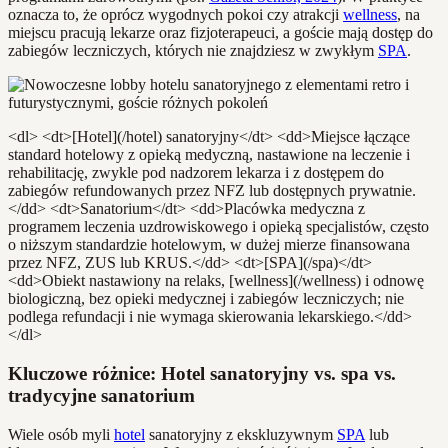
oznacza to, że oprócz wygodnych pokoi czy atrakcji
wellness
, na
miejscu pracują lekarze oraz fizjoterapeuci, a goście mają dostęp do
zabiegów leczniczych, których nie znajdziesz w zwykłym
SPA
.
<dl> <dt>[Hotel](/hotel) sanatoryjny</dt> <dd>Miejsce łączące
standard hotelowy z opieką medyczną, nastawione na leczenie i
rehabilitację, zwykle pod nadzorem lekarza i z dostępem do
zabiegów refundowanych przez NFZ lub dostępnych prywatnie.
</dd> <dt>Sanatorium</dt> <dd>Placówka medyczna z
programem leczenia uzdrowiskowego i opieką specjalistów, często
o niższym standardzie hotelowym, w dużej mierze finansowana
przez NFZ, ZUS lub KRUS.</dd> <dt>[SPA](/spa)</dt>
<dd>Obiekt nastawiony na relaks, [wellness](/wellness) i odnowę
biologiczną, bez opieki medycznej i zabiegów leczniczych; nie
podlega refundacji i nie wymaga skierowania lekarskiego.</dd>
</dl>
Kluczowe różnice: Hotel sanatoryjny vs. spa vs.
tradycyjne sanatorium
Wiele osób myli
hotel
sanatoryjny z ekskluzywnym
SPA
lub