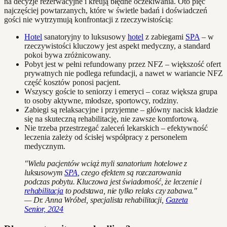
na decyzje rezerwacyjne i kreują błędne oczekiwania. Oto pięć
najczęściej powtarzanych, które w świetle badań i doświadczeń
gości nie wytrzymują konfrontacji z rzeczywistością:
Hotel
sanatoryjny to luksusowy
hotel
z zabiegami
SPA
– w
rzeczywistości kluczowy jest aspekt medyczny, a standard
pokoi bywa zróżnicowany.
Pobyt jest w pełni refundowany przez NFZ – większość ofert
prywatnych nie podlega refundacji, a nawet w wariancie NFZ
część kosztów ponosi pacjent.
Wszyscy goście to seniorzy i emeryci – coraz większa grupa
to osoby aktywne, młodsze, sportowcy, rodziny.
Zabiegi są relaksacyjne i przyjemne – główny nacisk kładzie
się na skuteczną rehabilitację, nie zawsze komfortową.
Nie trzeba przestrzegać zaleceń lekarskich – efektywność
leczenia zależy od ścisłej współpracy z personelem
medycznym.
"Wielu pacjentów wciąż myli sanatorium hotelowe z
luksusowym
SPA
, czego efektem są rozczarowania
podczas pobytu. Kluczowa jest świadomość, że leczenie i
rehabilitacja
to podstawa, nie tylko relaks czy zabawa."
— Dr. Anna Wróbel, specjalista rehabilitacji,
Gazeta
Senior, 2024