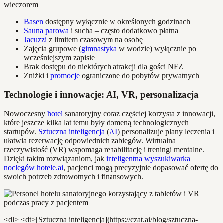
Basen
dostępny wyłącznie w określonych godzinach
Sauna parowa
i sucha – często dodatkowo płatna
Jacuzzi
z limitem czasowym na osobę
Zajęcia grupowe (
gimnastyka
w wodzie) wyłącznie po
wcześniejszym zapisie
Brak dostępu do niektórych atrakcji dla gości NFZ
Zniżki i
promocje
ograniczone do pobytów prywatnych
Technologie i innowacje: AI, VR, personalizacja
Nowoczesny
hotel
sanatoryjny coraz częściej korzysta z innowacji,
które jeszcze kilka lat temu były domeną technologicznych
startupów.
Sztuczna inteligencja
(
AI
) personalizuje plany leczenia i
ułatwia rezerwację odpowiednich zabiegów. Wirtualna
rzeczywistość (VR) wspomaga rehabilitację i treningi mentalne.
Dzięki takim rozwiązaniom, jak
inteligentna wyszukiwarka
noclegów
hotele.ai
, pacjenci mogą precyzyjnie dopasować ofertę do
swoich potrzeb zdrowotnych i finansowych.
<dl> <dt>[Sztuczna inteligencja](https://czat.ai/blog/sztuczna-