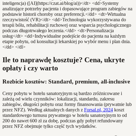
inteligencja) ([AI](https://czat.ai/blog/ai))</dt> <dd>Systemy
analizujące potrzeby pacjenta i dopasowujące program zabiegów na
podstawie historii choroby oraz preferencji.</dd> <dt>Wirtualna
rzeczywistość (VR)</dt> <dd>Technologia wykorzystywana do
terapii bólu, rehabilitacji ruchowej oraz wsparcia psychologicznego
podczas długotrwałego leczenia.</dd> <dt>Personalizacja
usług</dt> <dd>Indywidualne podejście do pacjenta na każdym
etapie pobytu, od konsultacji lekarskiej po wybór menu i plan dnia.
</dd> </dl>
Ile to naprawdę kosztuje? Cena, ukryte
opłaty i czy warto
Rozbicie kosztów: Standard, premium, all-inclusive
Ceny pobytu w hotelu sanatoryjnym są bardzo zróżnicowane i
zależą od wielu czynników: lokalizacji, standardu, zakresu
zabiegów, długości pobytu oraz formy finansowania (prywatnie lub
przez NFZ). Według aktualnych danych z
Forsal.pl, 2024
koszt
standardowego turnusu prywatnego w hotelu sanatoryjnym to od
200 do nawet 600 zł za dobę, podczas gdy pobyt refundowany
przez NFZ obejmuje tylko część tych wydatków.