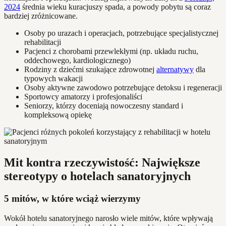
2024
średnia wieku kuracjuszy spada, a powody pobytu są coraz
bardziej zróżnicowane.
Osoby po urazach i operacjach, potrzebujące specjalistycznej
rehabilitacji
Pacjenci z chorobami przewlekłymi (np. układu ruchu,
oddechowego, kardiologicznego)
Rodziny z dziećmi szukające zdrowotnej
alternatywy
dla
typowych wakacji
Osoby aktywne zawodowo potrzebujące detoksu i regeneracji
Sportowcy amatorzy i profesjonaliści
Seniorzy, którzy doceniają nowoczesny standard i
kompleksową opiekę
Mit kontra rzeczywistość: Największe
stereotypy o hotelach sanatoryjnych
5 mitów, w które wciąż wierzymy
Wokół hotelu sanatoryjnego narosło wiele mitów, które wpływają