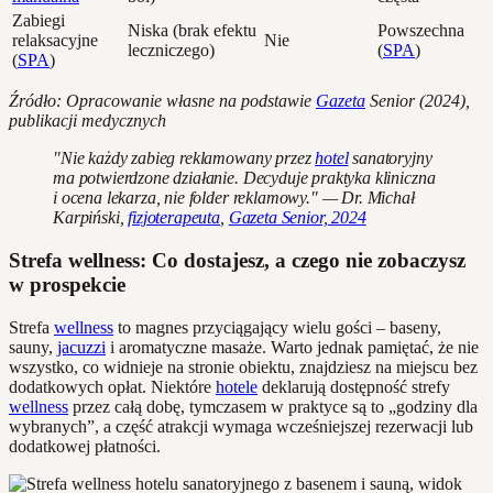
Zabiegi
Niska (brak efektu
Powszechna
relaksacyjne
Nie
leczniczego)
(
SPA
)
(
SPA
)
Źródło: Opracowanie własne na podstawie
Gazeta
Senior (2024),
publikacji medycznych
"Nie każdy zabieg reklamowany przez
hotel
sanatoryjny
ma potwierdzone działanie. Decyduje praktyka kliniczna
i ocena lekarza, nie folder reklamowy." — Dr. Michał
Karpiński,
fizjoterapeuta
,
Gazeta Senior, 2024
Strefa wellness: Co dostajesz, a czego nie zobaczysz
w prospekcie
Strefa
wellness
to magnes przyciągający wielu gości – baseny,
sauny,
jacuzzi
i aromatyczne masaże. Warto jednak pamiętać, że nie
wszystko, co widnieje na stronie obiektu, znajdziesz na miejscu bez
dodatkowych opłat. Niektóre
hotele
deklarują dostępność strefy
wellness
przez całą dobę, tymczasem w praktyce są to „godziny dla
wybranych”, a część atrakcji wymaga wcześniejszej rezerwacji lub
dodatkowej płatności.