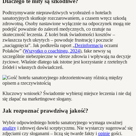
Dlaczego te mity są szkodliwe?
Podtrzymywanie nieprawdziwych wyobrażeń o hotelach
sanatoryjnych skutkuje rozczarowaniem, a czasem wręcz szkodą
zdrowotną. Osoby nastawione wyłącznie na odpoczynek mogą nie
podejść poważnie do zaleceń medycznych, co rzutuje na
skuteczność leczenia. Z kolei brak świadomości kosztów –
zwłaszcza tych ukrytych – powoduje frustrację i poczucie
„naciągnięcia”. Jak podkreśla raport „
Dezinformacja
oczami
Polaków” (
Wszystko o coachingu, 2024
), fake newsy są
szczególnie niebezpieczne w sferze zdrowia i wpływają na decyzje
życiowe. Właśnie dlatego tak istotne jest korzystanie z rzetelnych
źródeł i własnych doświadczeń.
Kluczowy wniosek? Świadomie wybieraj miejsce leczenia i nie daj
się złapać na marketingowe slogany.
Jak rozpoznać prawdziwą jakość?
Wybór odpowiedniego hotelu sanatoryjnego wymaga uważnej
analizy
i zdrowej dawki sceptycyzmu. Nie wystarczy sugerować się
zdjęciami czy sloganami – liczą się twarde fakty i
opinie
gości.