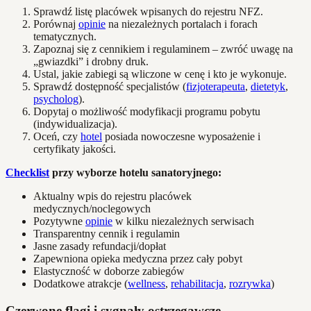
Sprawdź listę placówek wpisanych do rejestru NFZ.
Porównaj
opinie
na niezależnych portalach i forach
tematycznych.
Zapoznaj się z cennikiem i regulaminem – zwróć uwagę na
„gwiazdki” i drobny druk.
Ustal, jakie zabiegi są wliczone w cenę i kto je wykonuje.
Sprawdź dostępność specjalistów (
fizjoterapeuta
,
dietetyk
,
psycholog
).
Dopytaj o możliwość modyfikacji programu pobytu
(indywidualizacja).
Oceń, czy
hotel
posiada nowoczesne wyposażenie i
certyfikaty jakości.
Checklist
przy wyborze hotelu sanatoryjnego:
Aktualny wpis do rejestru placówek
medycznych/noclegowych
Pozytywne
opinie
w kilku niezależnych serwisach
Transparentny cennik i regulamin
Jasne zasady refundacji/dopłat
Zapewniona opieka medyczna przez cały pobyt
Elastyczność w doborze zabiegów
Dodatkowe atrakcje (
wellness
,
rehabilitacja
,
rozrywka
)
Czerwone flagi i sygnały ostrzegawcze