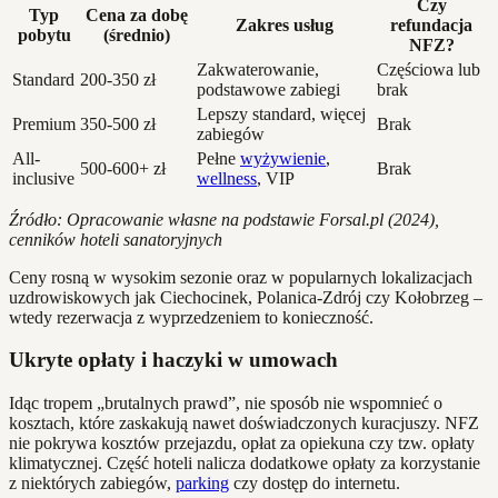
Czy
Typ
Cena za dobę
Zakres usług
refundacja
pobytu
(średnio)
NFZ?
Zakwaterowanie,
Częściowa lub
Standard
200-350 zł
podstawowe zabiegi
brak
Lepszy standard, więcej
Premium
350-500 zł
Brak
zabiegów
All-
Pełne
wyżywienie
,
500-600+ zł
Brak
inclusive
wellness
, VIP
Źródło: Opracowanie własne na podstawie Forsal.pl (2024),
cenników hoteli sanatoryjnych
Ceny rosną w wysokim sezonie oraz w popularnych lokalizacjach
uzdrowiskowych jak Ciechocinek, Polanica-Zdrój czy Kołobrzeg –
wtedy rezerwacja z wyprzedzeniem to konieczność.
Ukryte opłaty i haczyki w umowach
Idąc tropem „brutalnych prawd”, nie sposób nie wspomnieć o
kosztach, które zaskakują nawet doświadczonych kuracjuszy. NFZ
nie pokrywa kosztów przejazdu, opłat za opiekuna czy tzw. opłaty
klimatycznej. Część hoteli nalicza dodatkowe opłaty za korzystanie
z niektórych zabiegów,
parking
czy dostęp do internetu.