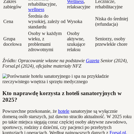
Zakres
Wellness
,
Lecznicze,
rehabilitacyjne,
zabiegów
relaksacyjne
rehabilitacyjne
wellness
Średnia do
Niska do średniej
Cena
wysokiej, zależy od
Wysoka
(refundacja)
standardu
Osoby w każdym
Osoby
Grupa
wieku, z
aktywne,
Seniorzy, osoby
docelowa
problemami
szukające
przewlekle chore
zdrowotnymi
relaksu
Źródło: Opracowanie własne na podstawie
Gazeta
Senior (2024),
Forsal.pl (2024), oficjalne materiały NFZ
Kto naprawdę korzysta z hoteli sanatoryjnych w
2025?
Powszechne przekonanie, że
hotele
sanatoryjne są wyłącznie
domeną osób starszych, już dawno straciło aktualność. W 2025 roku
po takie miejsca sięgają coraz częściej osoby aktywne zawodowo,
sportowcy, rodziny z dziećmi, czy pacjenci po przebytych
kontuzjach i operacjach. Według najnowszych danych z
Forsal.pl,