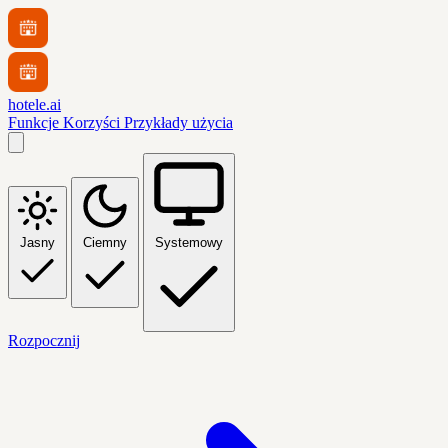
hotele.ai
Funkcje
Korzyści
Przykłady użycia
Jasny
Ciemny
Systemowy
Rozpocznij