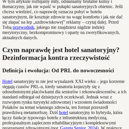
W tym artykule rozbijamy mity, odsłaniamy brutalne kulisy i
tłumaczymy, jak nie wpaść w pułapki sanatoryjnych obietnic. Jeśli
chcesz wiedzieć, co naprawdę oznacza pobyt w hotelu
sanatoryjnym, ile kosztuje zdrowie na wagę komfortu i jak nie dać
się złapać na lep „uzdrowiskowej” reklamy – czytaj dalej. Przed
Tobą
przewodnik
, jakiego nie znajdziesz nigdzie indziej:
merytoryczny, bezkompromisowy i oparty na zweryfikowanych,
aktualnych danych.
Czym naprawdę jest hotel sanatoryjny?
Dezinformacja kontra rzeczywistość
Definicja i ewolucja: Od PRL do nowoczesności
Hotel
sanatoryjny to nie jest wynalazek XXI wieku – jego korzenie
sięgają czasów PRL-u, kiedy sanatoria kojarzyły się z
odosobnionymi placówkami dla seniorów i rekonwalescentów, a ich
standard odbiegał od dzisiejszych oczekiwań. Jednak wraz z
rozwojem rynku turystyki zdrowotnej i wzrostem świadomości
Polaków na temat własnego zdrowia, ten format przeszedł
prawdziwą metamorfozę. Dziś
hotel
sanatoryjny to hybryda, która
łączy funkcje typowego hotelu z infrastrukturą medyczną,
profesjonalnym zapleczem rehabilitacyjnym i kompleksowymi
programami zdrowotnymi (por.
Gazeta Senior, 2024
). W praktyce