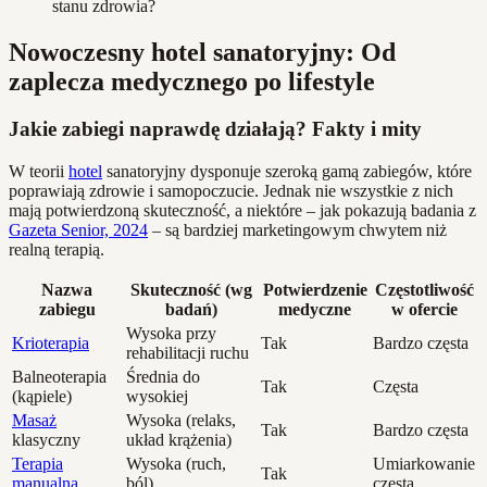
stanu zdrowia?
Nowoczesny hotel sanatoryjny: Od
zaplecza medycznego po lifestyle
Jakie zabiegi naprawdę działają? Fakty i mity
W teorii
hotel
sanatoryjny dysponuje szeroką gamą zabiegów, które
poprawiają zdrowie i samopoczucie. Jednak nie wszystkie z nich
mają potwierdzoną skuteczność, a niektóre – jak pokazują badania z
Gazeta Senior, 2024
– są bardziej marketingowym chwytem niż
realną terapią.
Nazwa
Skuteczność (wg
Potwierdzenie
Częstotliwość
zabiegu
badań)
medyczne
w ofercie
Wysoka przy
Krioterapia
Tak
Bardzo częsta
rehabilitacji ruchu
Balneoterapia
Średnia do
Tak
Częsta
(kąpiele)
wysokiej
Masaż
Wysoka (relaks,
Tak
Bardzo częsta
klasyczny
układ krążenia)
Terapia
Wysoka (ruch,
Umiarkowanie
Tak
manualna
ból)
częsta