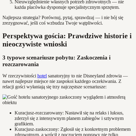
Nieuwzględnienie własnych potrzeb zdrowotnych — nie
każda placówka dysponuje specjalistycznym sprzętem.
Najlepsza strategia? Porównuj, pytaj, sprawdzaj — i nie bój się
zrezygnować, jeśli coś wzbudza Twoje wątpliwości.
Perspektywa gościa: Prawdziwe historie i
nieoczywiste wnioski
3 typowe scenariusze pobytu: Zaskoczenia i
rozczarowania
W rzeczywistości
hotel
sanatoryjny to nie Disneyland zdrowia —
nawet najlepsze miejsce nie zaspokoi każdego oczekiwania. Z
relacji gości wyłaniają się trzy najczęstsze scenariusze:
Kuracjusz-rozczarowany: Nastawił się na relaks i luksus,
zderzył się z intensywnym planem zabiegów i sztywnym
grafikiem.
Kuracjusz-zaskoczony: Zgłosił się z konkretnym problemem
zdrowotnym, a wrócił z poczuciem poprawy nie tylko