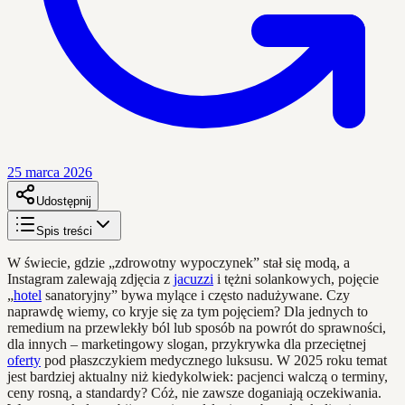
25 marca 2026
Udostępnij
Spis treści
W świecie, gdzie „zdrowotny wypoczynek” stał się modą, a
Instagram zalewają zdjęcia z
jacuzzi
i tężni solankowych, pojęcie
„
hotel
sanatoryjny” bywa mylące i często nadużywane. Czy
naprawdę wiemy, co kryje się za tym pojęciem? Dla jednych to
remedium na przewlekły ból lub sposób na powrót do sprawności,
dla innych – marketingowy slogan, przykrywka dla przeciętnej
oferty
pod płaszczykiem medycznego luksusu. W 2025 roku temat
jest bardziej aktualny niż kiedykolwiek: pacjenci walczą o terminy,
ceny rosną, a standardy? Cóż, nie zawsze doganiają oczekiwania.