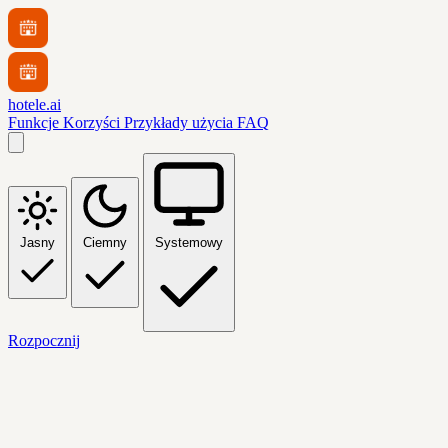
hotele.ai
Funkcje
Korzyści
Przykłady użycia
FAQ
Jasny
Ciemny
Systemowy
Rozpocznij