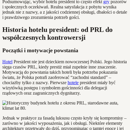
Podsumowując, wybór hotelu president to często efekt
gry
pozorów
i społecznych oczekiwań. Realna satysfakcja z pobytu wynika
jednak nie z nazwy, a z jakości codziennej obsługi, dbałości o detale
i prawdziwego zrozumienia potrzeb gości.
Historia hotelu president: od PRL do
współczesnych kontrowersji
Początki i motywacje powstania
Hotel
President nie jest dzieckiem nowoczesnej Polski. Jego historia
sięga czasów PRL, kiedy prestiż miał zupełnie inne znaczenie.
Motywacją do powstania takich hoteli była potrzeba pokazania
światu, że Polska potrafi zaoferować “zachodni standard” –
chociażby tylko z nazwy. Pierwsze
hotele
president miały być
wizytówką postępu i symbolem gościnności dla delegacji
rządowych oraz zagranicznych dygnitarzy.
Jednak w praktyce za fasadą luksusu często kryły się kompromisy –
zarówno w jakości wyposażenia, jak i obsługi. Niektóre elementy
architektury przetrwały do dziś, przypominając o tamtej epoce i jej