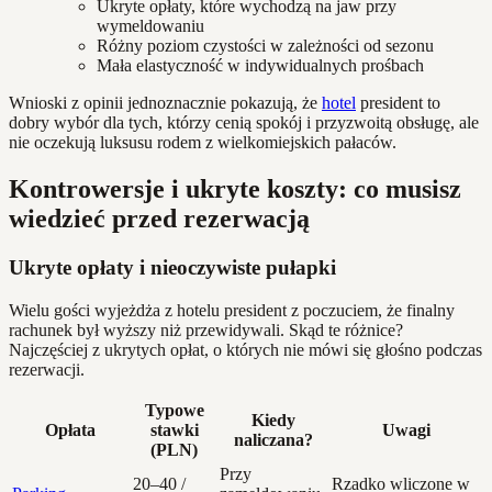
Ukryte opłaty, które wychodzą na jaw przy
wymeldowaniu
Różny poziom czystości w zależności od sezonu
Mała elastyczność w indywidualnych prośbach
Wnioski z opinii jednoznacznie pokazują, że
hotel
president to
dobry wybór dla tych, którzy cenią spokój i przyzwoitą obsługę, ale
nie oczekują luksusu rodem z wielkomiejskich pałaców.
Kontrowersje i ukryte koszty: co musisz
wiedzieć przed rezerwacją
Ukryte opłaty i nieoczywiste pułapki
Wielu gości wyjeżdża z hotelu president z poczuciem, że finalny
rachunek był wyższy niż przewidywali. Skąd te różnice?
Najczęściej z ukrytych opłat, o których nie mówi się głośno podczas
rezerwacji.
Typowe
Kiedy
Opłata
stawki
Uwagi
naliczana?
(PLN)
Przy
20–40 /
Rzadko wliczone w