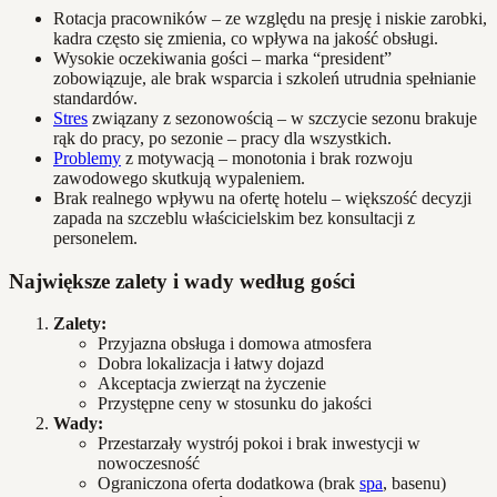
Rotacja pracowników – ze względu na presję i niskie zarobki,
kadra często się zmienia, co wpływa na jakość obsługi.
Wysokie oczekiwania gości – marka “president”
zobowiązuje, ale brak wsparcia i szkoleń utrudnia spełnianie
standardów.
Stres
związany z sezonowością – w szczycie sezonu brakuje
rąk do pracy, po sezonie – pracy dla wszystkich.
Problemy
z motywacją – monotonia i brak rozwoju
zawodowego skutkują wypaleniem.
Brak realnego wpływu na ofertę hotelu – większość decyzji
zapada na szczeblu właścicielskim bez konsultacji z
personelem.
Największe zalety i wady według gości
Zalety:
Przyjazna obsługa i domowa atmosfera
Dobra lokalizacja i łatwy dojazd
Akceptacja zwierząt na życzenie
Przystępne ceny w stosunku do jakości
Wady:
Przestarzały wystrój pokoi i brak inwestycji w
nowoczesność
Ograniczona oferta dodatkowa (brak
spa
, basenu)