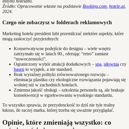
innymi hotelami.
Źródło: Opracowanie własne na podstawie
Booking.com
,
hotele.ai
,
2024.
Czego nie zobaczysz w folderach reklamowych
Marketing hotelu president lubi przemilczać niektóre aspekty, które
mogą zaskoczyć przyjezdnych:
Konserwatywne podejście do designu – wiele wnętrz
zatrzymało się w latach 90., oferując “retro” zamiast
“nowoczesności”.
Ograniczony wybór atrakcji dodatkowych –
spa
,
siłownia
czy
basen
to wyjątek, a nie standard.
Brak wyraźnej polityki zrównoważonego rozwoju –
eliminacja plastiku czy ekologiczne rozwiązania pojawiają się
wolniej niż w zachodnich hotelach.
Zmienna jakość obsługi – szkolenia personelu są, ale brakuje
konsekwencji w egzekwowaniu wysokiego standardu.
To wszystko sprawia, że prezydenckość to dziś nie tyle realny
luksus, ile raczej marka, której trzeba się uważnie przyglądać.
Opinie, które zmieniają wszystko: co