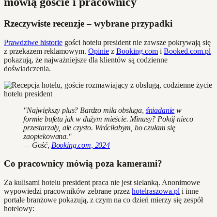
mówią goście i pracownicy
Rzeczywiste recenzje – wybrane przypadki
Prawdziwe historie
gości hotelu president nie zawsze pokrywają się
z przekazem reklamowym.
Opinie
z
Booking.com
i
Booked.com.pl
pokazują, że najważniejsze dla klientów są codzienne
doświadczenia.
"Największy plus? Bardzo miła obsługa,
śniadanie
w
formie bufetu jak w dużym mieście. Minusy? Pokój nieco
przestarzały, ale czysto. Wróciłabym, bo czułam się
zaopiekowana."
— Gość,
Booking.com, 2024
Co pracownicy mówią poza kamerami?
Za kulisami hotelu president praca nie jest sielanką. Anonimowe
wypowiedzi pracowników zebrane przez
hotelraszowa.pl
i inne
portale branżowe pokazują, z czym na co dzień mierzy się zespół
hotelowy: