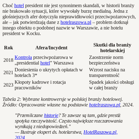
Choć
hotel
president nie jest synonimem skandali, w historii branży
nie brakowało sytuacji, które wywołały burzę medialną. Jedna z
głośniejszych afer dotyczyła nieprawidłowości przeciwpożarowych,
ale – jak potwierdzają dane z
hotelraszowa.pl
– problem dotknął
innego obiektu o podobnej nazwie w Warszawie, a nie hotelu
president w Kocku.
Skutki dla branży
Rok
Afera/Incydent
hotelarskiej
Kontrola
przeciwpożarowa w
Zaostrzenie norm
2018
„presidential
hotel
” Warszawa
bezpieczeństwa
Doniesienia o ukrytych opłatach w
Wzrost nacisku na
2021
hotelach 3*
transparentność
Kłopoty kadrowe i rotacja
Spadek jakości obsługi
2023
pracowników
w całej branży
Tabela 2: Wybrane kontrowersje w polskiej branży hotelowej.
Źródło: Opracowanie własne na podstawie
hotelraszowa.pl
, 2024.
"Przemilczane
historie
? Te zawsze są tam, gdzie prestiż
spotyka rzeczywistość. Często największe rozczarowania
wynikają z niedopowiedzeń."
— Ilustruje ekspert ds. hotelarstwa,
HotelRaszowa.pl,
2024