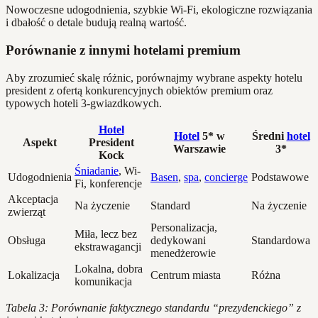
Nowoczesne udogodnienia, szybkie Wi-Fi, ekologiczne rozwiązania
i dbałość o detale budują realną wartość.
Porównanie z innymi hotelami premium
Aby zrozumieć skalę różnic, porównajmy wybrane aspekty hotelu
president z ofertą konkurencyjnych obiektów premium oraz
typowych hoteli 3-gwiazdkowych.
Hotel
Hotel
5* w
Średni
hotel
Aspekt
President
Warszawie
3*
Kock
Śniadanie
, Wi-
Udogodnienia
Basen
,
spa
,
concierge
Podstawowe
Fi, konferencje
Akceptacja
Na życzenie
Standard
Na życzenie
zwierząt
Personalizacja,
Miła, lecz bez
Obsługa
dedykowani
Standardowa
ekstrawagancji
menedżerowie
Lokalna, dobra
Lokalizacja
Centrum miasta
Różna
komunikacja
Tabela 3: Porównanie faktycznego standardu “prezydenckiego” z