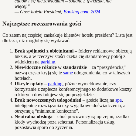
cudów i się nie zawiodłam – solidne 3 gwiazdki, nic
więcej."
— Gość hotelu President,
Booking.com, 2024
Najczęstsze rozczarowania gości
Co zatem najczęściej zaskakuje klientów hotelu president? Lista jest
dłuższa, niż mogłoby się wydawać:
Brak spójności z obietnicami
– foldery reklamowe obiecują
luksus, a w rzeczywistości czeka cię standardowy pokój z
widokiem na
parking
.
Niewidoczne różnice w standardzie
– za “prezydencką”
nazwą często kryją się te
same
udogodnienia, co w tańszych
hotelach.
Ukryte opłaty
–
parking
, późne wymeldowanie, czy
korzystanie z zaplecza konferencyjnego to dodatkowe koszty,
o których dowiadujesz się po przyjeździe.
Brak nowoczesnych udogodnień
– goście liczą na
spa
,
inteligentne rozwiązania czy wyjątkowe doświadczenia, a
otrzymują “minimum konieczne”.
Neutralna obsługa
– choć pracownicy są uprzejmi, rzadko
kiedy wychodzą poza schemat. Personalizacja usług
pozostawia sporo do życzenia.