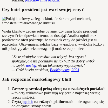
żelazka,
przechowalnia bagażu
.
Czy hotel president jest wart swojej ceny?
Wielu klientów zadaje sobie pytanie: czy cena hotelu president
rzeczywiście odpowiada temu, co dostają? Analiza opinii oraz
porównanie ofert pokazuje, że stosunek ceny do jakości jest tu
przeciętny. Otrzymujesz solidną bazę wypadową, wygodne łóżko i
miłą obsługę, ale o ekstrawagancji możesz zapomnieć.
"Za te pieniądze oczekiwałam więcej. Jest czysto i
spokojnie, ale nie poczułam się jak VIP. To dobry wybór
na szybki
nocleg
, nie na luksusowy wypoczynek."
— Gość hotelu president,
Booking.com, 2024
Jak rozpoznać marketingowy bluff
Zawsze sprawdzaj pełną ofertę na niezależnych portalach
– foldery reklamowe pokazują wyłącznie najlepszą wersję
rzeczywistości.
Czytaj
opinie
na różnych platformach
– nie ograniczaj się
do oficjalnej strony hotelu.