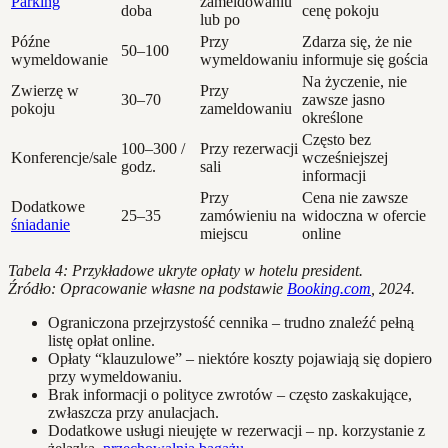
Parking
zameldowaniu
doba
cenę pokoju
lub po
Późne
Przy
Zdarza się, że nie
50–100
wymeldowanie
wymeldowaniu
informuje się gościa
Na życzenie, nie
Zwierzę w
Przy
30–70
zawsze jasno
pokoju
zameldowaniu
określone
Często bez
100–300 /
Przy rezerwacji
Konferencje/sale
wcześniejszej
godz.
sali
informacji
Przy
Cena nie zawsze
Dodatkowe
25–35
zamówieniu na
widoczna w ofercie
śniadanie
miejscu
online
Tabela 4: Przykładowe ukryte opłaty w hotelu president.
Źródło: Opracowanie własne na podstawie
Booking.com
, 2024.
Ograniczona przejrzystość cennika – trudno znaleźć pełną
listę opłat online.
Opłaty “klauzulowe” – niektóre koszty pojawiają się dopiero
przy wymeldowaniu.
Brak informacji o polityce zwrotów – często zaskakujące,
zwłaszcza przy anulacjach.
Dodatkowe usługi nieujęte w rezerwacji – np. korzystanie z