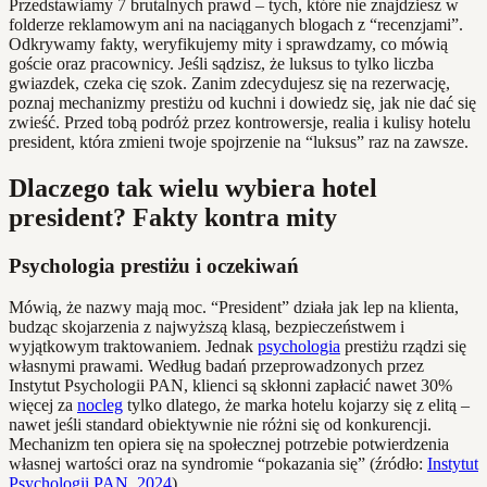
Przedstawiamy 7 brutalnych prawd – tych, które nie znajdziesz w
folderze reklamowym ani na naciąganych blogach z “recenzjami”.
Odkrywamy fakty, weryfikujemy mity i sprawdzamy, co mówią
goście oraz pracownicy. Jeśli sądzisz, że luksus to tylko liczba
gwiazdek, czeka cię szok. Zanim zdecydujesz się na rezerwację,
poznaj mechanizmy prestiżu od kuchni i dowiedz się, jak nie dać się
zwieść. Przed tobą podróż przez kontrowersje, realia i kulisy hotelu
president, która zmieni twoje spojrzenie na “luksus” raz na zawsze.
Dlaczego tak wielu wybiera hotel
president? Fakty kontra mity
Psychologia prestiżu i oczekiwań
Mówią, że nazwy mają moc. “President” działa jak lep na klienta,
budząc skojarzenia z najwyższą klasą, bezpieczeństwem i
wyjątkowym traktowaniem. Jednak
psychologia
prestiżu rządzi się
własnymi prawami. Według badań przeprowadzonych przez
Instytut Psychologii PAN, klienci są skłonni zapłacić nawet 30%
więcej za
nocleg
tylko dlatego, że marka hotelu kojarzy się z elitą –
nawet jeśli standard obiektywnie nie różni się od konkurencji.
Mechanizm ten opiera się na społecznej potrzebie potwierdzenia
własnej wartości oraz na syndromie “pokazania się” (źródło:
Instytut
Psychologii PAN, 2024
).