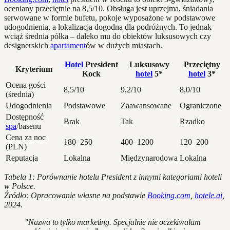
oceniany przeciętnie na 8,5/10. Obsługa jest uprzejma, śniadania
serwowane w formie bufetu, pokoje wyposażone w podstawowe
udogodnienia, a lokalizacja dogodna dla podróżnych. To jednak
wciąż średnia półka – daleko mu do obiektów luksusowych czy
designerskich
apartament
ów w dużych miastach.
Hotel
President
Luksusowy
Przeciętny
Kryterium
Kock
hotel
5*
hotel
3*
Ocena gości
8,5/10
9,2/10
8,0/10
(średnia)
Udogodnienia
Podstawowe
Zaawansowane
Ograniczone
Dostępność
Brak
Tak
Rzadko
spa
/basenu
Cena za noc
180–250
400–1200
120–200
(PLN)
Reputacja
Lokalna
Międzynarodowa
Lokalna
Tabela 1: Porównanie hotelu President z innymi kategoriami hoteli
w Polsce.
Źródło: Opracowanie własne na podstawie
Booking.com
,
hotele.ai
,
2024.
"Nazwa to tylko marketing. Specjalnie nie oczekiwałam