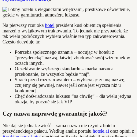
Na pierwszy rzut oka
hotel
president kusi obietnicą spełnienia
marzeń o wyjątkowym traktowaniu. To jednak nie przypadek, że
tak wielu podróżnych wybiera właśnie ten typ zakwaterowania.
Często decyduje tu:
Potrzeba społecznego uznania – nocując w hotelu z
“prezydencką” nazwą, łatwiej zbudować swój wizerunek w
oczach innych.
Oczekiwanie wyższego standardu – marka narzuca
przekonanie, że wszystko będzie “naj”.
Strach przed rozczarowaniem – wybierając znaną nazwę,
czujemy się pewniej, nawet jeśli cena jest wyższa niż u
konkurencji.
Chęć doświadczania luksusu “na chwilę” – dla wielu jedyna
okazja, by poczuć się jak VIP.
Czy nazwa naprawdę gwarantuje jakość?
Nie daj się jednak zwieść – sama nazwa nie czyni z hotelu
prezydenckiego pałacu. Według analiz portalu
hotele.ai
oraz opinii z
Booking.com
,
hotel
president w Kocku to obiekt 3-gwiazdkowy,