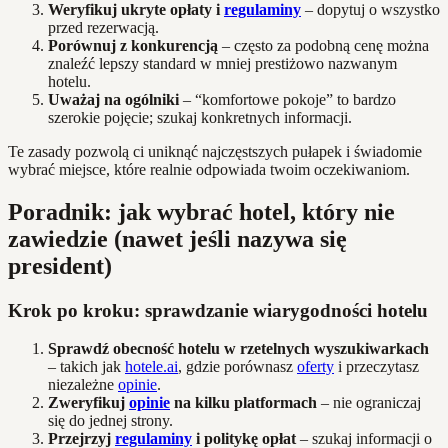
Weryfikuj ukryte opłaty i
regulaminy
– dopytuj o wszystko
przed rezerwacją.
Porównuj z konkurencją
– często za podobną cenę można
znaleźć lepszy standard w mniej prestiżowo nazwanym
hotelu.
Uważaj na ogólniki
– “komfortowe pokoje” to bardzo
szerokie pojęcie; szukaj konkretnych informacji.
Te zasady pozwolą ci uniknąć najczęstszych pułapek i świadomie
wybrać miejsce, które realnie odpowiada twoim oczekiwaniom.
Poradnik: jak wybrać hotel, który nie
zawiedzie (nawet jeśli nazywa się
president)
Krok po kroku: sprawdzanie wiarygodności hotelu
Sprawdź obecność hotelu w rzetelnych wyszukiwarkach
– takich jak
hotele.ai
, gdzie porównasz
oferty
i przeczytasz
niezależne
opinie
.
Zweryfikuj
opinie
na kilku platformach
– nie ograniczaj
się do jednej strony.
Przejrzyj
regulaminy
i politykę opłat
– szukaj informacji o