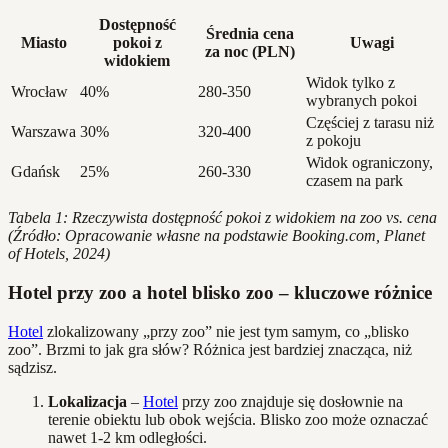
Dostępność
Średnia cena
Miasto
pokoi z
Uwagi
za noc (PLN)
widokiem
Widok tylko z
Wrocław
40%
280-350
wybranych pokoi
Częściej z tarasu niż
Warszawa
30%
320-400
z pokoju
Widok ograniczony,
Gdańsk
25%
260-330
czasem na park
Tabela 1: Rzeczywista dostępność pokoi z widokiem na zoo vs. cena
(Źródło: Opracowanie własne na podstawie Booking.com, Planet
of Hotels, 2024)
Hotel przy zoo a hotel blisko zoo – kluczowe różnice
Hotel
zlokalizowany „przy zoo” nie jest tym samym, co „blisko
zoo”. Brzmi to jak gra słów? Różnica jest bardziej znacząca, niż
sądzisz.
Lokalizacja
–
Hotel
przy zoo znajduje się dosłownie na
terenie obiektu lub obok wejścia. Blisko zoo może oznaczać
nawet 1-2 km odległości.