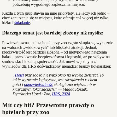
potrzebują wygodnego zaplecza na miejscu.
Każda z tych grup stawia na inne priorytety, ale łączy ich jedno –
chęć zanurzenia się w miejscu, które oferuje coś więcej niż tylko
łóżko i
śniadanie
.
Dlaczego temat jest bardziej złożony niż myślisz
Powierzchowna analiza hoteli przy zoo często skupia się wyłącznie
na walorach „widokowych” lub bliskości atrakcji. Jednak
rzeczywistość jest bardziej złożona – od nietypowego natężenia
hałasu, przez kwestie bezpieczeństwa i logistyki, aż po wpływ na
środowisko i lokalną społeczność. Jak mówi w jednym z
wywiadów dla HRS doświadczony menadżer branży hotelarskiej:
„
Hotel
przy zoo to nie tylko okno na wybieg zwierząt. To
także wyzwanie logistyczne, test zarządzania ruchem
gości i
odpowiedzialność
ekologiczna większa niż w
klasycznych lokalizacjach.” — Magda Roszak,
Dyrektorka Hotelu Zoo,
HRS, 2024
Mit czy hit? Przewrotne prawdy o
hotelach przy zoo