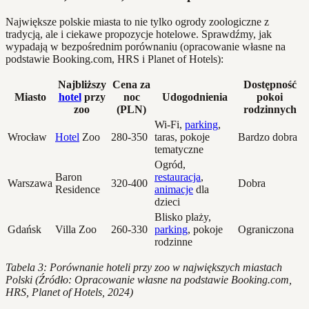
Największe polskie miasta to nie tylko ogrody zoologiczne z
tradycją, ale i ciekawe propozycje hotelowe. Sprawdźmy, jak
wypadają w bezpośrednim porównaniu (opracowanie własne na
podstawie Booking.com, HRS i Planet of Hotels):
Najbliższy
Cena za
Dostępność
Miasto
hotel
przy
noc
Udogodnienia
pokoi
zoo
(PLN)
rodzinnych
Wi-Fi,
parking
,
Wrocław
Hotel
Zoo
280-350
taras, pokoje
Bardzo dobra
tematyczne
Ogród,
Baron
restauracja
,
Warszawa
320-400
Dobra
Residence
animacje
dla
dzieci
Blisko plaży,
Gdańsk
Villa Zoo
260-330
parking
, pokoje
Ograniczona
rodzinne
Tabela 3: Porównanie hoteli przy zoo w największych miastach
Polski (Źródło: Opracowanie własne na podstawie Booking.com,
HRS, Planet of Hotels, 2024)