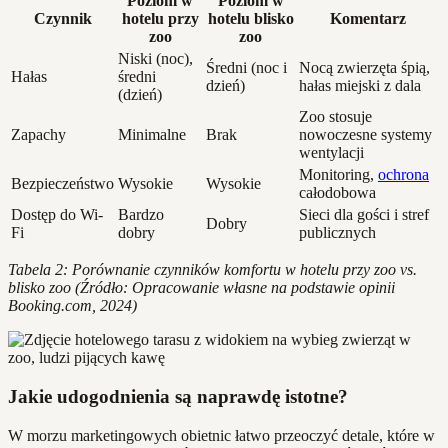
Poziom w
Poziom w
Czynnik
hotelu przy
hotelu blisko
Komentarz
zoo
zoo
Niski (noc),
Średni (noc i
Nocą zwierzęta śpią,
Hałas
średni
dzień)
hałas miejski z dala
(dzień)
Zoo stosuje
Zapachy
Minimalne
Brak
nowoczesne systemy
wentylacji
Monitoring,
ochrona
Bezpieczeństwo
Wysokie
Wysokie
całodobowa
Dostęp do Wi-
Bardzo
Sieci dla gości i stref
Dobry
Fi
dobry
publicznych
Tabela 2: Porównanie czynników komfortu w hotelu przy zoo vs.
blisko zoo (Źródło: Opracowanie własne na podstawie opinii
Booking.com, 2024)
Jakie udogodnienia są naprawdę istotne?
W morzu marketingowych obietnic łatwo przeoczyć detale, które w