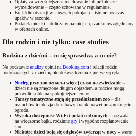
Opłaty za wcześniejsze zameldowanie lub późniejsze
wymeldowanie – często schowane w regulaminie.
Brak klimatyzacji w tańszych pokojach – istotne podczas
upałów w sezonie.
Podatek miejski – doliczany na miejscu, rzadko uwzględniany
w ofertach online.
Dla rodzin i nie tylko: case studies
Rodzina z dziećmi – co się sprawdza, a co nie?
Na podstawie
analizy
opinii na
Booking.com
i relacji rodzin
podróżujących z dziećmi, oto doświadczenia z pierwszej ręki:
Nocleg
przy zoo oznacza więcej czasu na zwiedzanie
–
dzieci nie są zmęczone długim dojazdem, a rodzice mogą
pozwolić sobie na spokojniejsze tempo.
Tarasy tematyczne stają się przedłużeniem zoo
– dla
maluchów to okazja do zabawy i nauki nawet po zamknięciu
ogrodu.
Wysoka dostępność Wi-Fi i pokoi rodzinnych
– pozwala
na wieczorne bajki, rodzinne
gry
i wygodne rozplanowanie
snu.
Niektóre dzieci boją się odgłosów zwierząt w nocy
– warto