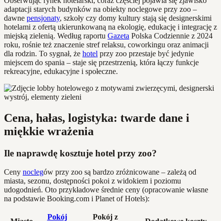
Obserwując rynek hotelarski, coraz częściej pojawia się zjawisko
adaptacji starych budynków na obiekty noclegowe przy zoo –
dawne
pensjonaty
, szkoły czy domy kultury stają się designerskimi
hotelami z ofertą ukierunkowaną na ekologię, edukację i integrację z
miejską zielenią. Według raportu
Gazeta
Polska Codziennie z 2024
roku, rośnie też znaczenie stref relaksu, coworkingu oraz animacji
dla rodzin. To sygnał, że
hotel
przy zoo przestaje być jedynie
miejscem do spania – staje się przestrzenią, która łączy funkcje
rekreacyjne, edukacyjne i społeczne.
Cena, hałas, logistyka: twarde dane i
miękkie wrażenia
Ile naprawdę kosztuje hotel przy zoo?
Ceny
nocleg
ów przy zoo są bardzo zróżnicowane – zależą od
miasta, sezonu, dostępności pokoi z widokiem i poziomu
udogodnień. Oto przykładowe średnie ceny (opracowanie własne
na podstawie Booking.com i Planet of Hotels):
Pokój
Pokój z