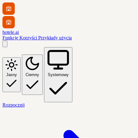
hotele.ai
Funkcje
Korzyści
Przykłady użycia
Jasny
Ciemny
Systemowy
Rozpocznij