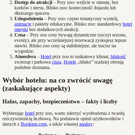
Dostęp do atrakcji
– Przy zoo: wejście w minutę, bez
korków i stresu. Blisko zoo: konieczność dojazdu lub
dłuższego spaceru.
Udogodnienia
– Przy zoo: często tematyczny wystrój,
animacje
i pakiety edukacyjne. Blisko zoo: standardowy
hotel
miejski
bez dodatkowych atrakcji.
Cena
– Przy zoo ceny bywają dynamiczne (szczyt sezonu,
eventy), ale przy wcześniejszej rezerwacji zyskujesz lepsze
stawki. Blisko zoo ceny są stabilniejsze, ale tracisz na
wygodzie.
Atmosfera
–
Hotel
przy zoo to unikatowy klimat,
bliskość
zwierząt i parkowa
cisza
.
Hotele
„blisko” rzadziej oferują
podobne doznania.
Wybór hotelu: na co zwrócić uwagę
(zaskakujące aspekty)
Hałas, zapachy, bezpieczeństwo – fakty i liczby
Wybierając
hotel
przy zoo, warto zderzyć wyobrażenia z twardą
rzeczywistością liczbową. Na podstawie opinii użytkowników i
danych z
Booking.com
, a także własnej
analizy
: