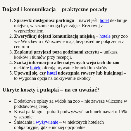
Dojazd i komunikacja – praktyczne porady
Sprawdź dostępność parkingu
– nawet jeśli
hotel
deklaruje
miejsca, w sezonie mogą być zajęte. Rezerwuj z
wyprzedzeniem.
Zweryfikuj dojazd komunikacją miejską
–
hotele
przy zoo
we Wrocławiu i Warszawie mają bezpośrednie połączenia z
centrum.
Zaplanuj przyjazd poza godzinami szczytu
– unikasz
korków i tłumów przy recepcji.
Szukaj informacji o alternatywnych wejściach do zoo
–
niektóre
hotele
oferują prywatne bramki lub skróty.
Upewnij się, czy
hotel
udostępnia rowery lub hulajnogi
–
to wygodna opcja na odkrywanie okolicy.
Ukryte koszty i pułapki – na co uważać?
Dodatkowe opłaty za widok na zoo – nie zawsze wliczone w
podstawową cenę.
Koszt parkingu – potrafi podwyższyć rachunek nawet o 15%
w sezonie.
Śniadania i
wyżywienie
– w niektórych hotelach
obligatoryjne, gdzie indziej opcjonalne.