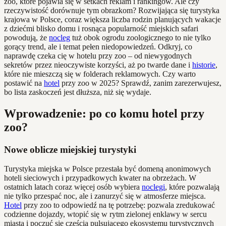
zoo, które pojawia się w setkach reklam i rankingów. Ale czy
rzeczywistość dorównuje tym obrazkom? Rozwijająca się turystyka
krajowa w Polsce, coraz większa liczba rodzin planujących wakacje
z dziećmi blisko domu i rosnąca popularność miejskich safari
powodują, że
nocleg
tuż obok ogrodu zoologicznego to nie tylko
gorący trend, ale i temat pełen niedopowiedzeń. Odkryj, co
naprawdę czeka cię w hotelu przy zoo – od niewygodnych
sekretów przez nieoczywiste korzyści, aż po twarde dane i
historie
,
które nie mieszczą się w folderach reklamowych. Czy warto
postawić na
hotel
przy zoo w 2025? Sprawdź, zanim zarezerwujesz,
bo lista zaskoczeń jest dłuższa, niż się wydaje.
Wprowadzenie: po co komu hotel przy
zoo?
Nowe oblicze miejskiej turystyki
Turystyka miejska w Polsce przestała być domeną anonimowych
hoteli sieciowych i przypadkowych kwater na obrzeżach. W
ostatnich latach coraz więcej osób wybiera
noclegi
, które pozwalają
nie tylko przespać noc, ale i zanurzyć się w atmosferze miejsca.
Hotel
przy zoo to odpowiedź na tę potrzebę: pozwala zredukować
codzienne dojazdy, wtopić się w rytm zielonej enklawy w sercu
miasta i poczuć się częścią pulsującego ekosystemu turystycznych