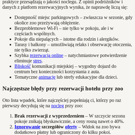
praktyce przesądzają o jakości noclegu. Z opinii podróżników i
danych z platform rezerwacyjnych wynika, że naprawdę liczą się:
Dostępność miejsc parkingowych – zwłaszcza w sezonie, gdy
okolice zoo przeżywają oblężenie.
Bezproblemowe Wi-Fi – nie tylko w pokoju, ale i w
częściach wspólnych.
Pokoje dla niepalących – istotne dla rodzin i alergików.
Tarasy i balkony – umożliwiają relaks i obserwację otoczenia,
nie tylko zwierząt.
Szybka
rezerwacja online
– natychmiastowe potwierdzenie
eliminuje
stres
.
Bliskość
komunikacji miejskiej – wygodny dojazd do
centrum bez konieczności korzystania z auta.
Tematyczne
animacje
lub strefy edukacyjne dla dzieci.
Najczęstsze błędy przy rezerwacji hotelu przy zoo
Oto lista wpadek, które najczęściej popełniają ci, którzy po raz
pierwszy decydują się na
nocleg
przy zoo:
Brak rezerwacji z wyprzedzeniem
– W szczycie sezonu
pokoje znikają błyskawicznie, a ceny rosną nawet o 40%.
Ignorowanie
szczegółów
oferty
– Widok na zoo bywa
dodatkowo płatny lub ograniczony do kilku pokoi.