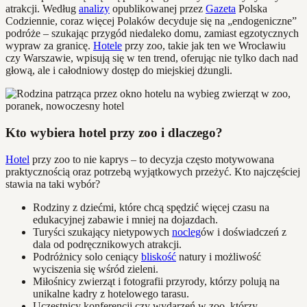
atrakcji. Według
analizy
opublikowanej przez
Gazeta
Polska
Codziennie, coraz więcej Polaków decyduje się na „endogeniczne”
podróże – szukając przygód niedaleko domu, zamiast egzotycznych
wypraw za granicę.
Hotele
przy zoo, takie jak ten we Wrocławiu
czy Warszawie, wpisują się w ten trend, oferując nie tylko dach nad
głową, ale i całodniowy dostęp do miejskiej dżungli.
Kto wybiera hotel przy zoo i dlaczego?
Hotel
przy zoo to nie kaprys – to decyzja często motywowana
praktycznością oraz potrzebą wyjątkowych przeżyć. Kto najczęściej
stawia na taki wybór?
Rodziny z dziećmi, które chcą spędzić więcej czasu na
edukacyjnej zabawie i mniej na dojazdach.
Turyści szukający nietypowych
nocleg
ów i doświadczeń z
dala od podręcznikowych atrakcji.
Podróżnicy solo ceniący
bliskość
natury i możliwość
wyciszenia się wśród zieleni.
Miłośnicy zwierząt i fotografii przyrody, którzy polują na
unikalne kadry z hotelowego tarasu.
Uczestnicy konferencji czy wydarzeń w zoo, którzy