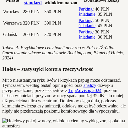
Miasto
Dodatkowe koszty
standard
widokiem na zoo
Parking
: 40 PLN,
Wrocław
280 PLN
350 PLN
śniadanie
: 35 PLN
Parking
: 50 PLN,
Warszawa
320 PLN
390 PLN
śniadanie
: 45 PLN
Parking
: 30 PLN,
Gdańsk
260 PLN
320 PLN
śniadanie
: 30 PLN
Tabela 4: Przykładowe ceny hoteli przy zoo w Polsce (Źródło:
Opracowanie własne na podstawie Booking.com, Planet of Hotels,
2024)
Hałas – statystyki kontra rzeczywistość
Mit o nieustannym ryku lwów i krzykach papug może odstraszać.
Tymczasem, według badań opinii gości oraz
analizy
dźwięku
przeprowadzonej przez ekspertów z
TripAdvisor, 2024
, poziom
hałasu w hotelach przy zoo w nocy spada poniżej 35 dB – to mniej
niż przeciętna ulica w centrum! Dopiero w ciągu dnia, podczas
karmienia zwierząt czy animacji, odgłosy mogą być odczuwalne, ale
nigdy nie przekraczają poziomu komfortowego dla wypoczynku.