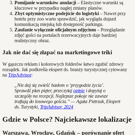
Pomijanie warunków anulacji
– Elastyczne warunki są
kluczowe w przypadku nagłej zmiany planów.
Zbyt optymistyczne podejście do logistyki
– Nawet przy
hotelu przy zoo warto sprawdzić, jak wygląda dojazd
komunikacją miejską lub dostępność parkingu.
Zaufanie wyłącznie oficjalnym zdjęciom
– Przeglądanie
zdjęć gości na portalach rezerwacyjnych daje bardziej
realistyczny obraz.
Jak nie dać się złapać na marketingowe triki
W gąszczu reklam i kolorowych folderów łatwo zgubić zdrowy
rozsądek. Jak podkreśla ekspert ds. branży turystycznej cytowany
na
TripAdvisor
:
„Nie daj się zwieść hasłom o ‘przygodzie życia’.
Sprawdź plan pięter, przeczytaj
opinie
i dopytaj o
szczegóły na recepcji. Najlepsze pokoje nie zawsze
trafiają do losowego gościa.” — Agata Pietrzak, Ekspert
ds. Turystyki,
TripAdvisor, 2024
Gdzie w Polsce? Najciekawsze lokalizacje
Warszawa, Wrocław, Gdańsk – porównanie ofert