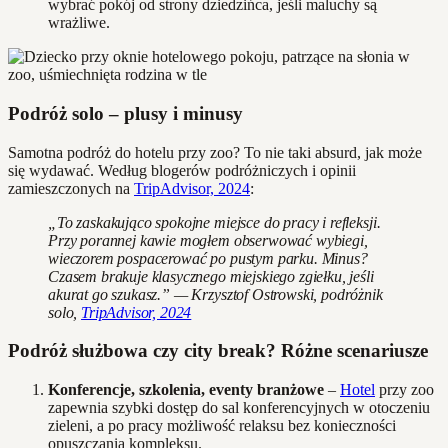
wybrać pokój od strony dziedzińca, jeśli maluchy są
wrażliwe.
Podróż solo – plusy i minusy
Samotna podróż do hotelu przy zoo? To nie taki absurd, jak może
się wydawać. Według blogerów podróżniczych i opinii
zamieszczonych na
TripAdvisor, 2024
:
„To zaskakująco spokojne miejsce do pracy i refleksji.
Przy porannej kawie mogłem obserwować wybiegi,
wieczorem pospacerować po pustym parku. Minus?
Czasem brakuje klasycznego miejskiego zgiełku, jeśli
akurat go szukasz.” — Krzysztof Ostrowski, podróżnik
solo,
TripAdvisor, 2024
Podróż służbowa czy city break? Różne scenariusze
Konferencje, szkolenia, eventy branżowe
–
Hotel
przy zoo
zapewnia szybki dostęp do sal konferencyjnych w otoczeniu
zieleni, a po pracy możliwość relaksu bez konieczności
opuszczania kompleksu.