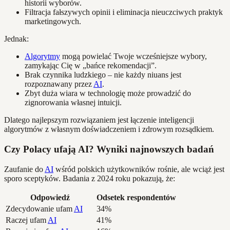
historii wyborów.
Filtracja fałszywych opinii i eliminacja nieuczciwych praktyk
marketingowych.
Jednak:
Algorytmy
mogą powielać Twoje wcześniejsze wybory,
zamykając Cię w „bańce rekomendacji”.
Brak czynnika ludzkiego – nie każdy niuans jest
rozpoznawany przez
AI
.
Zbyt duża wiara w technologię może prowadzić do
zignorowania własnej intuicji.
Dlatego najlepszym rozwiązaniem jest łączenie inteligencji
algorytmów z własnym doświadczeniem i zdrowym rozsądkiem.
Czy Polacy ufają AI? Wyniki najnowszych badań
Zaufanie do
AI
wśród polskich użytkowników rośnie, ale wciąż jest
sporo sceptyków. Badania z 2024 roku pokazują, że:
Odpowiedź
Odsetek respondentów
Zdecydowanie ufam
AI
34%
Raczej ufam
AI
41%