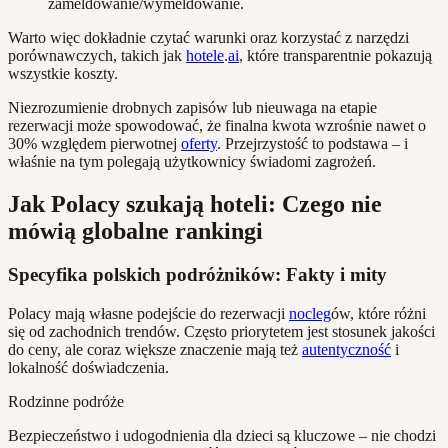
zameldowanie/wymeldowanie.
Warto więc dokładnie czytać warunki oraz korzystać z narzędzi
porównawczych, takich jak
hotele
.
ai
, które transparentnie pokazują
wszystkie koszty.
Niezrozumienie drobnych zapisów lub nieuwaga na etapie
rezerwacji może spowodować, że finalna kwota wzrośnie nawet o
30% względem pierwotnej
oferty
. Przejrzystość to podstawa – i
właśnie na tym polegają użytkownicy świadomi zagrożeń.
Jak Polacy szukają hoteli: Czego nie
mówią globalne rankingi
Specyfika polskich podróżników: Fakty i mity
Polacy mają własne podejście do rezerwacji
nocleg
ów, które różni
się od zachodnich trendów. Często priorytetem jest stosunek jakości
do ceny, ale coraz większe znaczenie mają też
autentyczność
i
lokalność doświadczenia.
Rodzinne podróże
Bezpieczeństwo i udogodnienia dla dzieci są kluczowe – nie chodzi