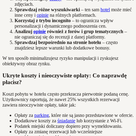
zdjęciach.
Sprawdzaj różne wyszukiwarki
– ten sam
hotel
może mieć
inne ceny i
opinie
na różnych platformach.
Korzystaj z trybu incognito
– to ogranicza wpływ
personalizacji i dynamicznego podnoszenia cen.
Analizuj
opinie
również z forów i grup tematycznych
–
nie ograniczaj się do recenzji z danej platformy.
Sprawdzaj bezpośrednio na stronie hotelu
– często
znajdziesz lepsze warunki lub dodatkowe bonusy.
W ten sposób minimalizujesz ryzyko manipulacji i zyskujesz
obiektywny obraz rynku.
Ukryte koszty i nieoczywiste opłaty: Co naprawdę
płacisz?
Koszt pobytu w hotelu często przekracza pierwotnie podaną cenę.
Użytkownicy raportują, że nawet 25% wszystkich rezerwacji
zawiera nieoczywiste opłaty, takie jak:
Opłaty za
parking
, które nie są jasno przedstawione w ofercie.
Dodatkowe koszty za
śniadanie
lub korzystanie z Wi-Fi.
Podatek miejski doliczany dopiero przy wymeldowaniu.
Opłaty za zmianę rezerwacji lub wcześniejsze