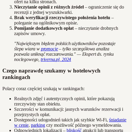
ofert na kilku stronach.
Nieczytanie opinii z różnych źródeł
– ograniczenie się do
recenzji z jednej wyszukiwarki.
Brak weryfikacji rzeczywistego położenia hotelu
–
poleganie na ogólnikowym opisie.
Pomijanie dodatkowych opłat
– nieczytanie drobnych
zapisów umowy.
"Największym błędem polskich użytkowników pozostaje
ślepa wiara w
promocje
– tylko szczegółowa analiza
pozwala uniknąć rozczarowania." — Ekspert ds. rynku
noclegowego,
triverna.pl, 2024
Czego naprawdę szukamy w hotelowych
rankingach
Polacy coraz częściej szukają w rankingach:
Realnych zdjęć i autentycznych opinii, które pokazują
rzeczywisty stan obiektu.
Szczerości w komunikacji: jasnych warunków rezerwacji i
przejrzystych opłat.
Dostępności udogodnień takich jak szybkie Wi-Fi,
śniadanie
w cenie
,
parking
czy możliwość późnego wymeldowania.
Odpowiednich lokalizacji –
bliskość
atrakcji lub transportu