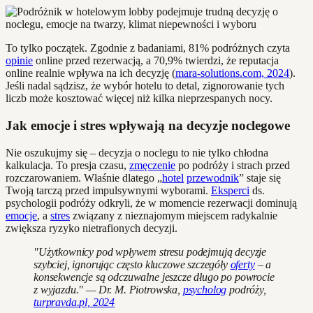
To tylko początek. Zgodnie z badaniami, 81% podróżnych czyta
opinie
online przed rezerwacją, a 70,9% twierdzi, że reputacja
online realnie wpływa na ich decyzję (
mara-solutions.com, 2024
).
Jeśli nadal sądzisz, że wybór hotelu to detal, zignorowanie tych
liczb może kosztować więcej niż kilka nieprzespanych nocy.
Jak emocje i stres wpływają na decyzje noclegowe
Nie oszukujmy się – decyzja o noclegu to nie tylko chłodna
kalkulacja. To presja czasu,
zmęczenie
po podróży i strach przed
rozczarowaniem. Właśnie dlatego „
hotel
przewodnik
” staje się
Twoją tarczą przed impulsywnymi wyborami.
Eksperci
ds.
psychologii podróży odkryli, że w momencie rezerwacji dominują
emocje
, a
stres
związany z nieznajomym miejscem radykalnie
zwiększa ryzyko nietrafionych decyzji.
"Użytkownicy pod wpływem stresu podejmują decyzje
szybciej, ignorując często kluczowe szczegóły
oferty
– a
konsekwencje są odczuwalne jeszcze długo po powrocie
z wyjazdu." — Dr. M. Piotrowska,
psycholog
podróży,
turpravda.pl, 2024