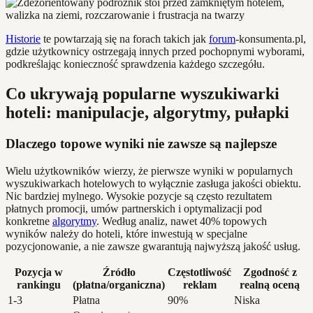
Historie
te powtarzają się na forach takich jak
forum
-konsumenta.pl,
gdzie użytkownicy ostrzegają innych przed pochopnymi wyborami,
podkreślając konieczność sprawdzenia każdego szczegółu.
Co ukrywają popularne wyszukiwarki
hoteli: manipulacje, algorytmy, pułapki
Dlaczego topowe wyniki nie zawsze są najlepsze
Wielu użytkowników wierzy, że pierwsze wyniki w popularnych
wyszukiwarkach hotelowych to wyłącznie zasługa jakości obiektu.
Nic bardziej mylnego. Wysokie pozycje są często rezultatem
płatnych promocji, umów partnerskich i optymalizacji pod
konkretne
algorytmy
. Według analiz, nawet 40% topowych
wyników należy do hoteli, które inwestują w specjalne
pozycjonowanie, a nie zawsze gwarantują najwyższą jakość usług.
Pozycja w
Źródło
Częstotliwość
Zgodność z
rankingu
(płatna/organiczna)
reklam
realną oceną
1-3
Płatna
90%
Niska