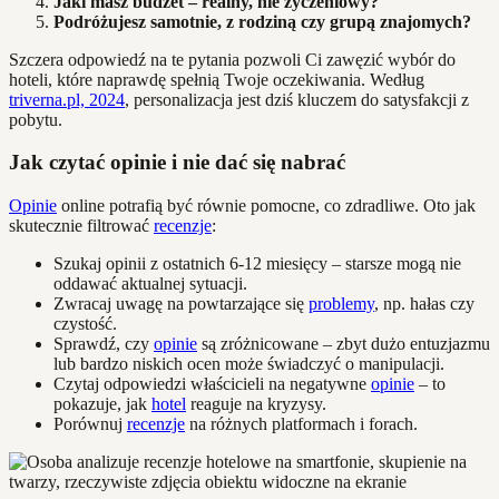
Jaki masz budżet – realny, nie życzeniowy?
Podróżujesz samotnie, z rodziną czy grupą znajomych?
Szczera odpowiedź na te pytania pozwoli Ci zawęzić wybór do
hoteli, które naprawdę spełnią Twoje oczekiwania. Według
triverna.pl, 2024
, personalizacja jest dziś kluczem do satysfakcji z
pobytu.
Jak czytać opinie i nie dać się nabrać
Opinie
online potrafią być równie pomocne, co zdradliwe. Oto jak
skutecznie filtrować
recenzje
:
Szukaj opinii z ostatnich 6-12 miesięcy – starsze mogą nie
oddawać aktualnej sytuacji.
Zwracaj uwagę na powtarzające się
problemy
, np. hałas czy
czystość.
Sprawdź, czy
opinie
są zróżnicowane – zbyt dużo entuzjazmu
lub bardzo niskich ocen może świadczyć o manipulacji.
Czytaj odpowiedzi właścicieli na negatywne
opinie
– to
pokazuje, jak
hotel
reaguje na kryzysy.
Porównuj
recenzje
na różnych platformach i forach.