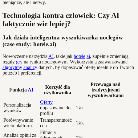
pieniądze, ale i nerwy.
Technologia kontra człowiek: Czy AI
faktycznie wie lepiej?
Jak działa inteligentna wyszukiwarka noclegów
(case study: hotele.ai)
Nowoczesne narzędzia
AI
, takie jak
hotele
.
ai
, zupełnie zmieniają
reguły
gry
na rynku noclegowym. Wykorzystują zaawansowane
algorytmy
analizy
danych, by dopasować ofertę idealnie do Twoich
potrzeb i preferencji.
Przewaga nad
Korzyść dla
Funkcja
AI
tradycyjnymi
użytkownika
wyszukiwarkami
Oferty
Personalizacja
dopasowane do
Tak
wyników
profilu
Porównywanie
Transparentność
Tak
wielu platform
cen
Filtracja
Analiza opinii za
fałszywych
Tak