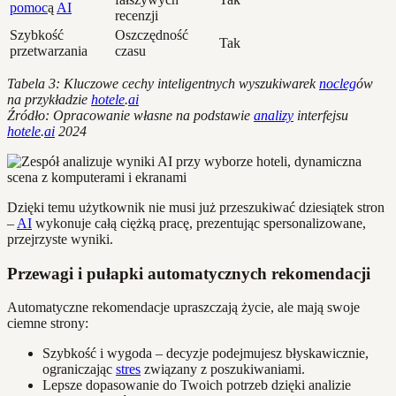
pomoc
ą
AI
recenzji
Szybkość
Oszczędność
Tak
przetwarzania
czasu
Tabela 3: Kluczowe cechy inteligentnych wyszukiwarek
nocleg
ów
na przykładzie
hotele
.
ai
Źródło: Opracowanie własne na podstawie
analizy
interfejsu
hotele
.
ai
2024
Dzięki temu użytkownik nie musi już przeszukiwać dziesiątek stron
–
AI
wykonuje całą ciężką pracę, prezentując spersonalizowane,
przejrzyste wyniki.
Przewagi i pułapki automatycznych rekomendacji
Automatyczne rekomendacje upraszczają życie, ale mają swoje
ciemne strony:
Szybkość i wygoda – decyzje podejmujesz błyskawicznie,
ograniczając
stres
związany z poszukiwaniami.
Lepsze dopasowanie do Twoich potrzeb dzięki analizie