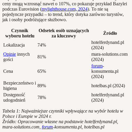
ceny mogą wzrosnąć nawet o 107%, co pokazuje przykład Bazylei
podczas Eurovision (
mylighthouse.com, 2024
). To nie są
pojedyncze przypadki – to trend, który dotyka zarówno turystów,
jak i osoby podróżujące służbowo.
Czynnik
Odsetek osób uznających
Źródło
wyboru hotelu
za kluczowy
hotelferdynand.pl
Lokalizacja
74%
(2024)
Opinie
innych
mara-solutions.com
81%
gości
(2024)
forum
-
Cena
65%
konsumenta.pl
(2024)
Bezpieczeństwo i
89%
hotelbas.pl (2024)
higiena
Dostępność
hotelferdynand.pl
78%
udogodnień
(2024)
Tabela 1: Najważniejsze czynniki wpływające na wybór hotelu w
Polsce i Europie w 2024 r.
Źródło: Opracowanie własne na podstawie hotelferdynand.pl,
mara-solutions.com,
forum
-konsumenta.pl, hotelbas.pl