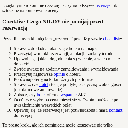
Dzięki tym krokom nie dasz się naciąć na fałszywe
recenzje
lub
sztucznie napompowane oceny.
Checklist: Czego NIGDY nie pomijaj przed
rezerwacją
Przed finalnym kliknięciem „rezerwuj” przejdź przez tę
checklist
ę:
Sprawdź dokładną lokalizację hotelu na mapie.
Przeczytaj warunki rezerwacji, anulacji i zmiany terminu.
Upewnij się, jakie udogodnienia są w cenie, a za co musisz
dopłacić.
Zwróć uwagę na godziny zameldowania i wymeldowania.
Przeczytaj najnowsze
opinie
o hotelu.
Porównaj ofertę na kilku różnych platformach.
Sprawdź, czy
hotel
stosuje politykę elastyczną wobec gości
(np. darmowe anulowanie).
Zobacz, czy
hotel
oferuje
wsparcie
24/7.
Oceń, czy wybrana cena mieści się w Twoim budżecie po
uwzględnieniu wszystkich opłat.
Upewnij się, że rezerwacja jest potwierdzona i masz
kontakt
do recepcji.
To proste kroki, ale ich pominięcie może kosztować nie tylko