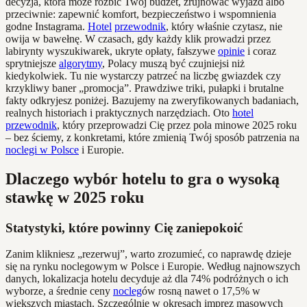
decyzja, która może rozbić Twój budżet, zrujnować wyjazd albo
przeciwnie: zapewnić komfort, bezpieczeństwo i wspomnienia
godne Instagrama.
Hotel
przewodnik
, który właśnie czytasz, nie
owija w bawełnę. W czasach, gdy każdy klik prowadzi przez
labirynty wyszukiwarek, ukryte opłaty, fałszywe
opinie
i coraz
sprytniejsze
algorytmy
, Polacy muszą być czujniejsi niż
kiedykolwiek. Tu nie wystarczy patrzeć na liczbę gwiazdek czy
krzykliwy baner „promocja”. Prawdziwe triki, pułapki i brutalne
fakty odkryjesz poniżej. Bazujemy na zweryfikowanych badaniach,
realnych historiach i praktycznych narzędziach. Oto
hotel
przewodnik
, który przeprowadzi Cię przez pola minowe 2025 roku
– bez ściemy, z konkretami, które zmienią Twój sposób patrzenia na
noclegi w Polsce
i Europie.
Dlaczego wybór hotelu to gra o wysoką
stawkę w 2025 roku
Statystyki, które powinny Cię zaniepokoić
Zanim klikniesz „rezerwuj”, warto zrozumieć, co naprawdę dzieje
się na rynku noclegowym w Polsce i Europie. Według najnowszych
danych, lokalizacja hotelu decyduje aż dla 74% podróżnych o ich
wyborze, a średnie ceny
nocleg
ów rosną nawet o 17,5% w
większych miastach. Szczególnie w okresach imprez masowych