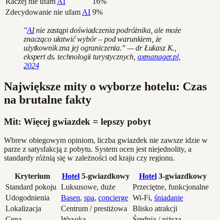
Raczej nie ufam
AI
16%
Zdecydowanie nie ufam
AI
9%
"
AI
nie zastąpi doświadczenia podróżnika, ale może
znacząco ułatwić wybór – pod warunkiem, że
użytkownik zna jej ograniczenia." — dr Łukasz K.,
ekspert ds. technologii turystycznych,
gxmanager.pl,
2024
Największe mity o wyborze hotelu: Czas
na brutalne fakty
Mit: Więcej gwiazdek = lepszy pobyt
Wbrew obiegowym opiniom, liczba gwiazdek nie zawsze idzie w
parze z satysfakcją z pobytu. System ocen jest niejednolity, a
standardy różnią się w zależności od kraju czy regionu.
Kryterium
Hotel
5-gwiazdkowy
Hotel
3-gwiazdkowy
Standard pokoju
Luksusowe, duże
Przeciętne, funkcjonalne
Udogodnienia
Basen
,
spa
,
concierge
Wi-Fi,
śniadanie
Lokalizacja
Centrum / prestiżowa
Blisko atrakcji
Cena
Wysoka
Średnia / niższa