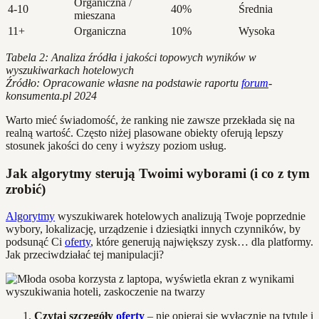
Organiczna /
4-10
40%
Średnia
mieszana
11+
Organiczna
10%
Wysoka
Tabela 2: Analiza źródła i jakości topowych wyników w
wyszukiwarkach hotelowych
Źródło: Opracowanie własne na podstawie raportu
forum
-
konsumenta.pl 2024
Warto mieć świadomość, że ranking nie zawsze przekłada się na
realną wartość. Często niżej plasowane obiekty oferują lepszy
stosunek jakości do ceny i wyższy poziom usług.
Jak algorytmy sterują Twoimi wyborami (i co z tym
zrobić)
Algorytmy
wyszukiwarek hotelowych analizują Twoje poprzednie
wybory, lokalizację, urządzenie i dziesiątki innych czynników, by
podsunąć Ci
oferty
, które generują największy zysk… dla platformy.
Jak przeciwdziałać tej manipulacji?
Czytaj szczegóły
oferty
– nie opieraj się wyłącznie na tytule i