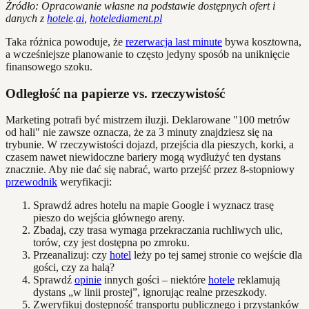
Źródło: Opracowanie własne na podstawie dostępnych ofert i
danych z
hotele
.
ai
,
hotelediament.pl
Taka różnica powoduje, że
rezerwacja last minute
bywa kosztowna,
a wcześniejsze planowanie to często jedyny sposób na uniknięcie
finansowego szoku.
Odległość na papierze vs. rzeczywistość
Marketing potrafi być mistrzem iluzji. Deklarowane "100 metrów
od hali" nie zawsze oznacza, że za 3 minuty znajdziesz się na
trybunie. W rzeczywistości dojazd, przejścia dla pieszych, korki, a
czasem nawet niewidoczne bariery mogą wydłużyć ten dystans
znacznie. Aby nie dać się nabrać, warto przejść przez 8-stopniowy
przewodnik
weryfikacji:
Sprawdź adres hotelu na mapie Google i wyznacz trasę
pieszo do wejścia głównego areny.
Zbadaj, czy trasa wymaga przekraczania ruchliwych ulic,
torów, czy jest dostępna po zmroku.
Przeanalizuj: czy
hotel
leży po tej samej stronie co wejście dla
gości, czy za halą?
Sprawdź
opinie
innych gości – niektóre
hotele
reklamują
dystans „w linii prostej”, ignorując realne przeszkody.
Zweryfikuj dostępność transportu publicznego i przystanków