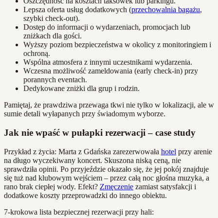
Oszczędność na kosztach taksówek lub parkingu.
Lepsza oferta usług dodatkowych (
przechowalnia bagażu
,
szybki check-out).
Dostęp do informacji o wydarzeniach, promocjach lub
zniżkach dla gości.
Wyższy poziom bezpieczeństwa w okolicy z monitoringiem i
ochroną.
Wspólna atmosfera z innymi uczestnikami wydarzenia.
Wczesna możliwość zameldowania (early check-in) przy
porannych eventach.
Dedykowane zniżki dla grup i rodzin.
Pamiętaj, że prawdziwa przewaga tkwi nie tylko w lokalizacji, ale w
sumie detali wyłapanych przy świadomym wyborze.
Jak nie wpaść w pułapki rezerwacji – case study
Przykład z życia: Marta z Gdańska zarezerwowała
hotel
przy arenie
na długo wyczekiwany koncert. Skuszona niską ceną, nie
sprawdziła opinii. Po przyjeździe okazało się, że jej pokój znajduje
się tuż nad klubowym wejściem – przez całą noc głośna muzyka, a
rano brak ciepłej wody. Efekt?
Zmęczenie
zamiast satysfakcji i
dodatkowe koszty przeprowadzki do innego obiektu.
7-krokowa lista bezpiecznej rezerwacji przy hali: