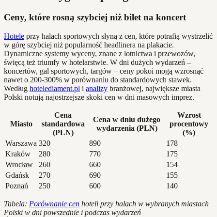
Ceny, które rosną szybciej niż bilet na koncert
Hotele
przy halach sportowych słyną z cen, które potrafią wystrzelić
w górę szybciej niż popularność headlinera na plakacie.
Dynamiczne systemy wyceny, znane z lotnictwa i przewozów,
święcą też triumfy w hotelarstwie. W dni dużych wydarzeń –
koncertów, gal sportowych, targów – ceny pokoi mogą wzrosnąć
nawet o 200-300% w porównaniu do standardowych stawek.
Według
hotelediament.pl
i
analizy
branżowej, największe miasta
Polski notują najostrzejsze skoki cen w dni masowych imprez.
Cena
Wzrost
Cena w dniu dużego
Miasto
standardowa
procentowy
wydarzenia (PLN)
(PLN)
(%)
Warszawa
320
890
178
Kraków
280
770
175
Wrocław
260
660
154
Gdańsk
270
690
155
Poznań
250
600
140
Tabela:
Porównanie cen
hoteli przy halach w wybranych miastach
Polski w dni powszednie i podczas wydarzeń