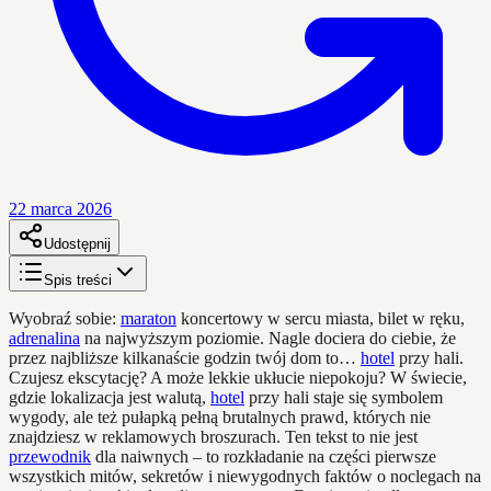
22 marca 2026
Udostępnij
Spis treści
Wyobraź sobie:
maraton
koncertowy w sercu miasta, bilet w ręku,
adrenalina
na najwyższym poziomie. Nagle dociera do ciebie, że
przez najbliższe kilkanaście godzin twój dom to…
hotel
przy hali.
Czujesz ekscytację? A może lekkie ukłucie niepokoju? W świecie,
gdzie lokalizacja jest walutą,
hotel
przy hali staje się symbolem
wygody, ale też pułapką pełną brutalnych prawd, których nie
znajdziesz w reklamowych broszurach. Ten tekst to nie jest
przewodnik
dla naiwnych – to rozkładanie na części pierwsze
wszystkich mitów, sekretów i niewygodnych faktów o noclegach na