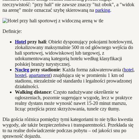
rzeczywistość: "przy hali" nie zawsze znaczy "tuż obok", a "widok
na arenę" może oznaczać szybę skierowaną na
parking
.
Definicje:
Hotel
przy hali
: Obiekt dysponujący pokojami hotelowymi,
zlokalizowany maksymalnie 500 m od głównego wejścia do
hali sportowej, widowiskowej lub targowej, z
udokumentowaną kategorią hotelu według klasyfikacji
polskiej branży turystycznej.
Nocleg
przy stadionie
: Każda forma zakwaterowania (
hotel
,
hostel
,
apartament
) znajdująca się w promieniu 1 km od
stadionu, niezależnie od standardu i legalności prowadzonej
działalności.
Walking distance
: Często nadużywane określenie w
ogłoszeniach, pozornie sugerujące wygodę, lecz w praktyce
realny dystans może wynosić nawet 15-20 minut marszu,
licząc przejścia przez skrzyżowania, tunele czy tłumy.
Dla gościa różnica pomiędzy tymi kategoriami to nie tylko kwestia
wygody, ale także bezpieczeństwa i transparentności. Przekłada się
to na realne doświadczenie podczas pobytu – od jakości snu po
sprawność dojazdu.