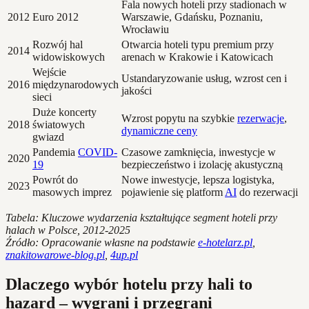
Fala nowych hoteli przy stadionach w
2012
Euro 2012
Warszawie, Gdańsku, Poznaniu,
Wrocławiu
Rozwój hal
Otwarcia hoteli typu premium przy
2014
widowiskowych
arenach w Krakowie i Katowicach
Wejście
Ustandaryzowanie usług, wzrost cen i
2016
międzynarodowych
jakości
sieci
Duże koncerty
Wzrost popytu na szybkie
rezerwacje
,
2018
światowych
dynamiczne ceny
gwiazd
Pandemia
COVID-
Czasowe zamknięcia, inwestycje w
2020
19
bezpieczeństwo i izolację akustyczną
Powrót do
Nowe inwestycje, lepsza logistyka,
2023
masowych imprez
pojawienie się platform
AI
do rezerwacji
Tabela: Kluczowe wydarzenia kształtujące segment hoteli przy
halach w Polsce, 2012-2025
Źródło: Opracowanie własne na podstawie
e-hotelarz.pl
,
znakitowarowe-blog.pl
,
4up.pl
Dlaczego wybór hotelu przy hali to
hazard – wygrani i przegrani