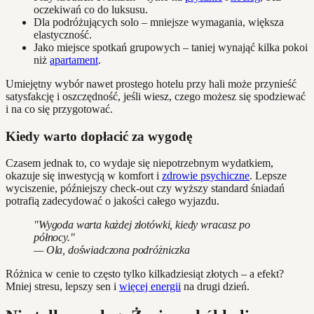
oczekiwań co do luksusu.
Dla podróżujących solo – mniejsze wymagania, większa
elastyczność.
Jako miejsce spotkań grupowych – taniej wynająć kilka pokoi
niż
apartament
.
Umiejętny wybór nawet prostego hotelu przy hali może przynieść
satysfakcję i oszczędność, jeśli wiesz, czego możesz się spodziewać
i na co się przygotować.
Kiedy warto dopłacić za wygodę
Czasem jednak to, co wydaje się niepotrzebnym wydatkiem,
okazuje się inwestycją w komfort i
zdrowie psychiczne
. Lepsze
wyciszenie, późniejszy check-out czy wyższy standard śniadań
potrafią zadecydować o jakości całego wyjazdu.
"Wygoda warta każdej złotówki, kiedy wracasz po
północy."
— Ola, doświadczona podróżniczka
Różnica w cenie to często tylko kilkadziesiąt złotych – a efekt?
Mniej stresu, lepszy sen i
więcej energii
na drugi dzień.