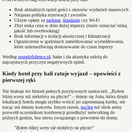
Brak aktualnych opinii gości z okresów wydarzeń masowych
Niejasna polityka rezerwacji i zwrotów
Ukryte opłaty za
parking
,
śniadanie
czy Wi-Fi
Zbyt niska cena w dniu dużej imprezy (może oznaczać niską
jakość lub overbooking)
Brak informacji o izolacji akustycznej i klimatyzacji
Ograniczenia w godzinach zameldowania/ wymeldowania,
które uniemożliwiają dostosowanie do czasu imprezy
Według
soundofsilence.pl
, hałas i zła akustyka należą do
najczęstszych przyczyn negatywnych opinii.
Kiedy hotel przy hali ratuje wyjazd – opowieści z
pierwszej ręki
Nie brakuje też historii pełnych pozytywnych zaskoczeń. „Byłem
bliżej sceny niż niektórzy na płycie!” – śmieje się Ania, która dzięki
lokalizacji hotelu mogła szybko wrócić po zapomnianą kurtkę, nie
tracąc ani minuty koncertu. Innym razem,
nocleg
tuż obok areny
pozwolił uczestnikom konferencji przedłużyć networking do
późnych godzin, bez stresu związanego z powrotem do domu.
"Byłem bliżej sceny niż niektórzy na płycie!"