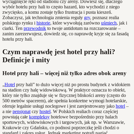
wyciągnięcie ręki od stadionu czy areny. Dowiesz się, dlaczego
wybór hotelu przy hali to często hazard, kto wychodzi z niego
zwycięsko, a komu zostaje tylko frustracja i pusta kieszeń.
Zobaczysz, jak technologia zmienia reguły
gry
, poznasz realia
polskiego rynku i
historie
, które wywołują zarówno
uśmiech
, jak i
ciarki. Ten
przewodnik
to twoje antidotum na rozczarowanie –
zanim zarezerwujesz, dowiedz się, co naprawdę kryje się za fasadą
hotelu przy hali.
Czym naprawdę jest hotel przy hali?
Definicje i mity
Hotel przy hali – więcej niż tylko adres obok areny
„
Hotel
przy hali” to dużo więcej niż po prostu budynek z widokiem
na stadion czy halę widowiskową. W praktyce oznacza to obiekt,
który nie tylko znajduje się w fizycznej bliskości areny (często do
500 metrów spacerem), ale spełnia konkretne wymogi hotelarskie,
oferuje legalnie usługi noclegowe i jest zarejestrowany jako
hotel
–
a nie
pensjonat
czy
hostel
. W Polskich realiach coraz częściej
powstają całe
kompleksy
hotelowe bezpośrednio przy halach
sportowych, widowiskowych i targowych, jak np. w Warszawie,
Krakowie czy Gdańsku, co podnosi poprzeczkę jeśli chodzi o
standard i zakres usług. Jednak marketing potrafi nagiąć