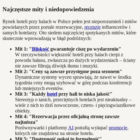
Najczęstsze mity i niedopowiedzenia
Rynek hoteli przy halach w Polsce pełen jest nieporozumień i mitów
powielanych przez portale rezerwacyjne,
recenzje
influencerów i
samych hotelarzy. Oto siedem najczęściej spotykanych mitów, które
skutecznie wprowadzają w błąd podróżnych:
Mit 1: "
Bliskość
gwarantuje ciszę po wydarzeniu"
W rzeczywistości większość hoteli przy halach cierpi z
powodu hałasu, zwłaszcza po dużych wydarzeniach – ściany
nie zawsze filtrują dźwięk tłumu i muzyki.
Mit 2: "Ceny są zawsze przystępne poza sezonem"
Dynamiczne systemy wycen sprawiają, że nawet w środku
tygodnia ceny mogą szybować w górę podczas konferencji
lub mniejszych eventów.
Mit 3: "Każdy
hotel
przy hali to niska jakość"
Stereotyp o tanich, przeciętnych hotelach jest nieaktualny –
wiele z nich to dziś nowoczesne, cztero- i pięciogwiazdkowe
obiekty.
Mit 4: "Rezerwacja przez oficjalną stronę zawsze
najtańsza"
Porównywarki i platformy
AI
potrafią wyłapać
promocje
,
których nie znajdziesz na stronie hotelu.
Mit 5: "Dostępność pokoi to formalność"