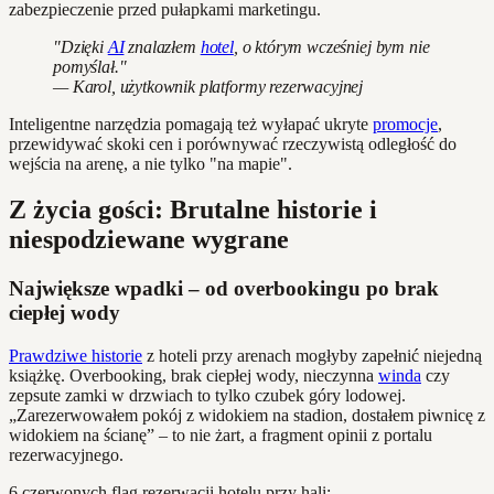
zabezpieczenie przed pułapkami marketingu.
"Dzięki
AI
znalazłem
hotel
, o którym wcześniej bym nie
pomyślał."
— Karol, użytkownik platformy rezerwacyjnej
Inteligentne narzędzia pomagają też wyłapać ukryte
promocje
,
przewidywać skoki cen i porównywać rzeczywistą odległość do
wejścia na arenę, a nie tylko "na mapie".
Z życia gości: Brutalne historie i
niespodziewane wygrane
Największe wpadki – od overbookingu po brak
ciepłej wody
Prawdziwe historie
z hoteli przy arenach mogłyby zapełnić niejedną
książkę. Overbooking, brak ciepłej wody, nieczynna
winda
czy
zepsute zamki w drzwiach to tylko czubek góry lodowej.
„Zarezerwowałem pokój z widokiem na stadion, dostałem piwnicę z
widokiem na ścianę” – to nie żart, a fragment opinii z portalu
rezerwacyjnego.
6 czerwonych flag rezerwacji hotelu przy hali: