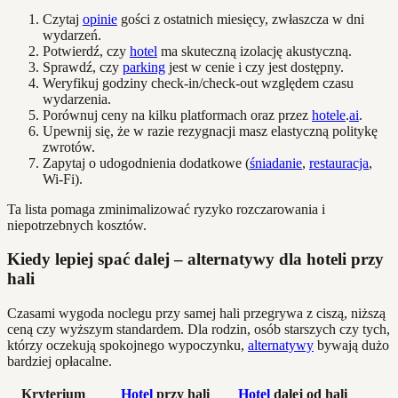
Czytaj
opinie
gości z ostatnich miesięcy, zwłaszcza w dni
wydarzeń.
Potwierdź, czy
hotel
ma skuteczną izolację akustyczną.
Sprawdź, czy
parking
jest w cenie i czy jest dostępny.
Weryfikuj godziny check-in/check-out względem czasu
wydarzenia.
Porównuj ceny na kilku platformach oraz przez
hotele
.
ai
.
Upewnij się, że w razie rezygnacji masz elastyczną politykę
zwrotów.
Zapytaj o udogodnienia dodatkowe (
śniadanie
,
restauracja
,
Wi-Fi).
Ta lista pomaga zminimalizować ryzyko rozczarowania i
niepotrzebnych kosztów.
Kiedy lepiej spać dalej – alternatywy dla hoteli przy
hali
Czasami wygoda noclegu przy samej hali przegrywa z ciszą, niższą
ceną czy wyższym standardem. Dla rodzin, osób starszych czy tych,
którzy oczekują spokojnego wypoczynku,
alternatywy
bywają dużo
bardziej opłacalne.
Kryterium
Hotel
przy hali
Hotel
dalej od hali