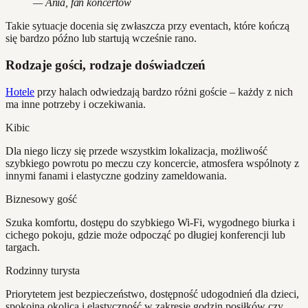
— Ania, fan koncertów
Takie sytuacje docenia się zwłaszcza przy eventach, które kończą
się bardzo późno lub startują wcześnie rano.
Rodzaje gości, rodzaje doświadczeń
Hotele
przy halach odwiedzają bardzo różni goście – każdy z nich
ma inne potrzeby i oczekiwania.
Kibic
Dla niego liczy się przede wszystkim lokalizacja, możliwość
szybkiego powrotu po meczu czy koncercie, atmosfera wspólnoty z
innymi fanami i elastyczne godziny zameldowania.
Biznesowy gość
Szuka komfortu, dostępu do szybkiego Wi-Fi, wygodnego biurka i
cichego pokoju, gdzie może odpocząć po długiej konferencji lub
targach.
Rodzinny turysta
Priorytetem jest bezpieczeństwo, dostępność udogodnień dla dzieci,
spokojna okolica i elastyczność w zakresie godzin posiłków czy