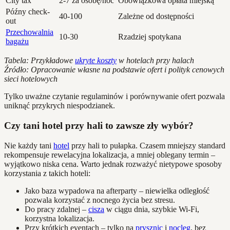
City tax
2-7 za osobę/noc
Obowiązkowa opłata miejską
Późny check-
40-100
Zależne od dostępności
out
Przechowalnia
10-30
Rzadziej spotykana
bagażu
Tabela: Przykładowe
ukryte koszty
w hotelach przy halach
Źródło: Opracowanie własne na podstawie ofert i polityk cenowych
sieci hotelowych
Tylko uważne czytanie regulaminów i porównywanie ofert pozwala
uniknąć przykrych niespodzianek.
Czy tani hotel przy hali to zawsze zły wybór?
Nie każdy tani
hotel
przy hali to pułapka. Czasem mniejszy standard
rekompensuje rewelacyjna lokalizacja, a mniej oblegany termin –
wyjątkowo niska cena. Warto jednak rozważyć nietypowe sposoby
korzystania z takich hoteli:
Jako baza wypadowa na afterparty – niewielka odległość
pozwala korzystać z nocnego życia bez stresu.
Do pracy zdalnej –
cisza
w ciągu dnia, szybkie Wi-Fi,
korzystna lokalizacja.
Przy krótkich eventach – tylko na
prysznic
i
nocleg
, bez