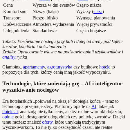
Cena
Wyższa w dni eventów
Często niższa
Komfort snu
Niższy (hałas)
Wyższy (
cisza
)
Transport
Pieszo, blisko
Wymaga planowania
Doświadczenie
Atmosfera wydarzenia
Więcej prywatności
Udogodnienia
Standardowe
Często bogatsze
Tabela: Porównanie noclegu przy hali i dalej od areny pod kątem
kosztów, komfortu i doświadczenia
Źródło: Opracowanie własne na podstawie opinii użytkowników i
analizy
rynku
Glamping,
apartamenty
,
agroturystyka
czy butikowe
hotele
to
propozycje dla tych, którzy cenią inną jakość wypoczynku.
Technologie, które zmieniają grę – AI i inteligentne
wyszukiwanie noclegów
Era hotelarskich „polowań na okazje” dobiegła końca – teraz to
technologia przejmuje stery. Platformy oparte na
AI
, takie jak
hotele.ai
, analizują nie tylko ceny, ale też realne warunki dojazdu,
opinie
gości, dostępność udogodnień czy politykę zwrotów. Dzięki
temu możesz znaleźć
oferty
, które umykają tradycyjnym
wyszukiwarkom. To nie tylko oszczędność czasu, ale realne