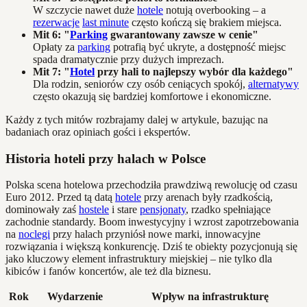
W szczycie nawet duże
hotele
notują overbooking – a
rezerwacje
last minute
często kończą się brakiem miejsca.
Mit 6: "
Parking
gwarantowany zawsze w cenie"
Opłaty za
parking
potrafią być ukryte, a dostępność miejsc
spada dramatycznie przy dużych imprezach.
Mit 7: "
Hotel
przy hali to najlepszy wybór dla każdego"
Dla rodzin, seniorów czy osób ceniących spokój,
alternatywy
często okazują się bardziej komfortowe i ekonomiczne.
Każdy z tych mitów rozbrajamy dalej w artykule, bazując na
badaniach oraz opiniach gości i ekspertów.
Historia hoteli przy halach w Polsce
Polska scena hotelowa przechodziła prawdziwą rewolucję od czasu
Euro 2012. Przed tą datą
hotele
przy arenach były rzadkością,
dominowały zaś
hostele
i stare
pensjonaty
, rzadko spełniające
zachodnie standardy. Boom inwestycyjny i wzrost zapotrzebowania
na
noclegi
przy halach przyniósł nowe marki, innowacyjne
rozwiązania i większą konkurencję. Dziś te obiekty pozycjonują się
jako kluczowy element infrastruktury miejskiej – nie tylko dla
kibiców i fanów koncertów, ale też dla biznesu.
Rok
Wydarzenie
Wpływ na infrastrukturę