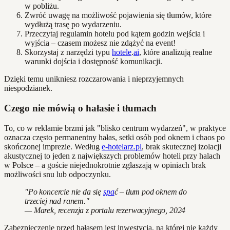
w pobliżu.
Zwróć uwagę na możliwość pojawienia się tłumów, które
wydłużą trasę po wydarzeniu.
Przeczytaj regulamin hotelu pod kątem godzin wejścia i
wyjścia – czasem możesz nie zdążyć na event!
Skorzystaj z narzędzi typu
hotele
.
ai
, które analizują realne
warunki dojścia i dostępność komunikacji.
Dzięki temu unikniesz rozczarowania i nieprzyjemnych
niespodzianek.
Czego nie mówią o hałasie i tłumach
To, co w reklamie brzmi jak "blisko centrum wydarzeń", w praktyce
oznacza często permanentny hałas, setki osób pod oknem i chaos po
skończonej imprezie. Według
e-hotelarz.pl
, brak skutecznej izolacji
akustycznej to jeden z największych problemów hoteli przy halach
w Polsce – a goście niejednokrotnie zgłaszają w opiniach brak
możliwości snu lub odpoczynku.
"Po koncercie nie da się
spa
ć – tłum pod oknem do
trzeciej nad ranem."
— Marek, recenzja z portalu rezerwacyjnego, 2024
Zabezpieczenie przed hałasem jest inwestycją, na której nie każdy