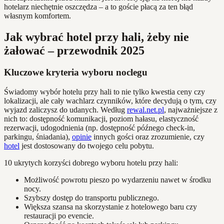
hotelarz niechętnie oszczędza – a to goście płacą za ten błąd
własnym komfortem.
Jak wybrać hotel przy hali, żeby nie
żałować – przewodnik 2025
Kluczowe kryteria wyboru noclegu
Świadomy wybór hotelu przy hali to nie tylko kwestia ceny czy
lokalizacji, ale cały wachlarz czynników, które decydują o tym, czy
wyjazd zaliczysz do udanych. Według
rewal.net.pl
, najważniejsze z
nich to: dostępność komunikacji, poziom hałasu, elastyczność
rezerwacji, udogodnienia (np. dostępność późnego check-in,
parkingu, śniadania),
opinie
innych gości oraz zrozumienie, czy
hotel
jest dostosowany do twojego celu pobytu.
10 ukrytych korzyści dobrego wyboru hotelu przy hali:
Możliwość powrotu pieszo po wydarzeniu nawet w środku
nocy.
Szybszy dostęp do transportu publicznego.
Większa szansa na skorzystanie z hotelowego baru czy
restauracji po evencie.