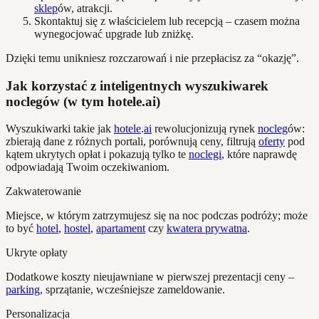
sklep
ów, atrakcji.
Skontaktuj się z właścicielem lub recepcją – czasem można
wynegocjować upgrade lub zniżkę.
Dzięki temu unikniesz rozczarowań i nie przepłacisz za “okazję”.
Jak korzystać z inteligentnych wyszukiwarek
noclegów (w tym hotele.ai)
Wyszukiwarki takie jak
hotele
.
ai
rewolucjonizują rynek
nocleg
ów:
zbierają dane z różnych portali, porównują ceny, filtrują
oferty
pod
kątem ukrytych opłat i pokazują tylko te
noclegi
, które naprawdę
odpowiadają Twoim oczekiwaniom.
Zakwaterowanie
Miejsce, w którym zatrzymujesz się na noc podczas podróży; może
to być
hotel
,
hostel
,
apartament
czy
kwatera prywatna
.
Ukryte opłaty
Dodatkowe koszty nieujawniane w pierwszej prezentacji ceny –
parking
, sprzątanie, wcześniejsze zameldowanie.
Personalizacja