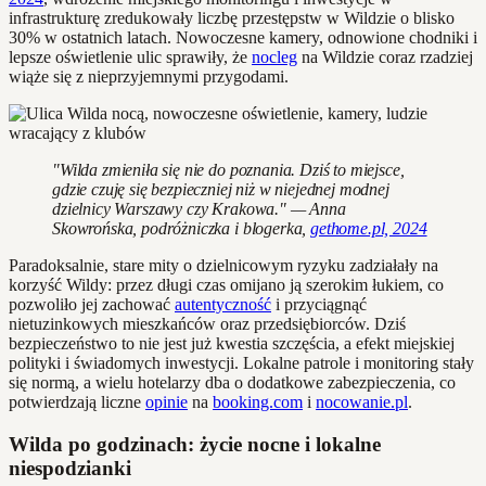
infrastrukturę zredukowały liczbę przestępstw w Wildzie o blisko
30% w ostatnich latach. Nowoczesne kamery, odnowione chodniki i
lepsze oświetlenie ulic sprawiły, że
nocleg
na Wildzie coraz rzadziej
wiąże się z nieprzyjemnymi przygodami.
"Wilda zmieniła się nie do poznania. Dziś to miejsce,
gdzie czuję się bezpieczniej niż w niejednej modnej
dzielnicy Warszawy czy Krakowa." — Anna
Skowrońska, podróżniczka i blogerka,
gethome.pl, 2024
Paradoksalnie, stare mity o dzielnicowym ryzyku zadziałały na
korzyść Wildy: przez długi czas omijano ją szerokim łukiem, co
pozwoliło jej zachować
autentyczność
i przyciągnąć
nietuzinkowych mieszkańców oraz przedsiębiorców. Dziś
bezpieczeństwo to nie jest już kwestia szczęścia, a efekt miejskiej
polityki i świadomych inwestycji. Lokalne patrole i monitoring stały
się normą, a wielu hotelarzy dba o dodatkowe zabezpieczenia, co
potwierdzają liczne
opinie
na
booking.com
i
nocowanie.pl
.
Wilda po godzinach: życie nocne i lokalne
niespodzianki