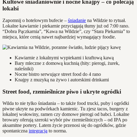
Kultowe śniadaniownie i nocne knajpy – co polecają
lokalsi
Zapomnij o hotelowym bufecie –
śniadanie
na Wildzie to rytuał.
Lokalne kawiarnie i piekarnie przyciągają tłumy już od 7:00 rano.
“Dobra Pączkarnia”, “Kawa na Wildzie”, czy “Stara Piekarnia” to
miejsca, które cenią nawet najbardziej wymagający foodie.
Kawiarnie z lokalnymi wypiekami i kraftową kawą
Bary mleczne z domową kuchnią (hity: pierogi, żurek,
naleśniki)
Nocne bistro serwujące street food do 4 rano
Knajpy z muzyką na żywo i autorskimi drinkami
Street food, rzemieślnicze piwo i ukryte ogródki
Wilda to nie tylko śniadania – to także food trucki, puby i ogródki
piwne ukryte na podwórkach kamienic. Tu zjesz tacos, burgery z
lokalnej wołowiny, ramen czy domowe pierogi od babci. Lokalne
browary oferują szeroki wybór piw rzemieślniczych – od IPA po
aksamitne portery. Latem życie przenosi się do ogródków, gdzie
spontaniczna
integracja
to norma.