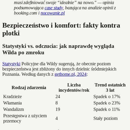
musi zdefiniować swoje “idealnie” na nowo." — opinia
podsumowująca
case study
, bazująca na analizie opinii z
booking.com i
nocowanie.pl
Bezpieczeństwo i komfort: fakty kontra
plotki
Statystyki vs. odczucia: jak naprawdę wygląda
Wilda po zmroku
Statystyki
Policyjne dla Wildy sugerują, że obecnie poziom
bezpieczeństwa jest zbliżony do innych dzielnic śródmiejskich
Poznania. Według danych z
gethome.pl, 2024
:
Liczba
Trend ostatnich
Rodzaj zdarzenia
incydentów/rok
3 lat
Kradzieże
24
Spadek o 17%
Włamania
8
Spadek o 23%
Wandalizm
19
Spadek o 11%
Przestępstwa z użyciem
4
Stały poziom
przemocy