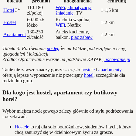
obiektu
(średnio)
udogodnienia
centrum)
110-180
WiFi
,
klimatyzacja
,
Hotel
3*
1-1,5 km
zł/pokój
śniadanie
, TV
60-90 zł/
Kuchnia wspólna,
Hostel
1-2 km
łóżko
WiFi
, Netflix
130-250
Aneks kuchenny,
Apartament
1-2 km
zł/całość
balkon,
plac zabaw
Tabela 3: Porównanie
nocleg
ów na Wildzie pod względem ceny,
udogodnień i lokalizacji
Źródło: Opracowanie własne na podstawie KAYAK,
nocowanie.pl
Tanie nie zawsze znaczy gorsze – często
hostele
i
apartamenty
oferują lepsze wyposażenie niż przeciętny
hotel
, szczególnie dla
rodzin lub grup.
Dla kogo jest hostel, apartament czy butikowy
hotel?
Wybór miejsca noclegowego zależy głównie od stylu podróżowania
i oczekiwań.
Hostele
to raj dla solo podróżników, studentów i tych, którzy
chcą zanurzyć się w dzielnicowym życiu za grosze.