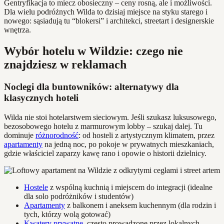
Gentryfikacja to miecz obosieczny – ceny rosną, ale i możliwości.
Dla wielu podróżnych Wilda to dzisiaj miejsce na styku starego i
nowego: sąsiadują tu “blokersi” i architekci, streetart i designerskie
wnętrza.
Wybór hotelu w Wildzie: czego nie
znajdziesz w reklamach
Noclegi dla buntowników: alternatywy dla
klasycznych hoteli
Wilda nie stoi hotelarstwem sieciowym. Jeśli szukasz luksusowego,
bezosobowego hotelu z marmurowym lobby – szukaj dalej. Tu
dominuje
różnorodność
: od hosteli z artystycznym klimatem, przez
apartamenty
na jedną noc, po pokoje w prywatnych mieszkaniach,
gdzie właściciel zaparzy kawę rano i opowie o historii dzielnicy.
Hostele
z wspólną kuchnią i miejscem do integracji (idealne
dla solo podróżników i studentów)
Apartamenty
z balkonem i aneksem kuchennym (dla rodzin i
tych, którzy wolą gotować)
Kwatery prywatne
, często prowadzone przez lokalnych