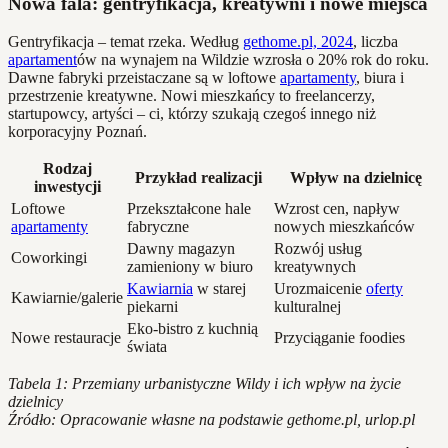
Nowa fala: gentryfikacja, kreatywni i nowe miejsca
Gentryfikacja – temat rzeka. Według
gethome.pl, 2024
, liczba
apartament
ów na wynajem na Wildzie wzrosła o 20% rok do roku.
Dawne fabryki przeistaczane są w loftowe
apartamenty
, biura i
przestrzenie kreatywne. Nowi mieszkańcy to freelancerzy,
startupowcy, artyści – ci, którzy szukają czegoś innego niż
korporacyjny Poznań.
Rodzaj
Przykład realizacji
Wpływ na dzielnicę
inwestycji
Loftowe
Przekształcone hale
Wzrost cen, napływ
apartamenty
fabryczne
nowych mieszkańców
Dawny magazyn
Rozwój usług
Coworkingi
zamieniony w biuro
kreatywnych
Kawiarnia
w starej
Urozmaicenie
oferty
Kawiarnie/galerie
piekarni
kulturalnej
Eko-bistro z kuchnią
Nowe restauracje
Przyciąganie foodies
świata
Tabela 1: Przemiany urbanistyczne Wildy i ich wpływ na życie
dzielnicy
Źródło: Opracowanie własne na podstawie gethome.pl, urlop.pl