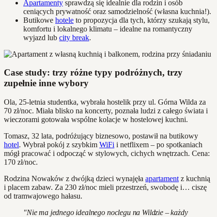
Apartamenty
sprawdzą się idealnie dla rodzin i osób
ceniących prywatność oraz samodzielność (własna kuchnia!).
Butikowe
hotele
to propozycja dla tych, którzy szukają stylu,
komfortu i lokalnego klimatu – idealne na romantyczny
wyjazd lub
city break
.
Case study: trzy różne typy podróżnych, trzy
zupełnie inne wybory
Ola, 25-letnia studentka, wybrała hostelik przy ul. Górna Wilda za
70 zł/noc. Miała blisko na koncerty, poznała ludzi z całego świata i
wieczorami gotowała wspólne kolacje w hostelowej kuchni.
Tomasz, 32 lata, podróżujący biznesowo, postawił na butikowy
hotel
. Wybrał pokój z szybkim
WiFi
i netflixem – po spotkaniach
mógł pracować i odpocząć w stylowych, cichych wnętrzach. Cena:
170 zł/noc.
Rodzina Nowaków z dwójką dzieci wynajęła
apartament
z kuchnią
i placem zabaw. Za 230 zł/noc mieli przestrzeń, swobodę i… ciszę
od tramwajowego hałasu.
"Nie ma jednego idealnego noclegu na Wildzie – każdy