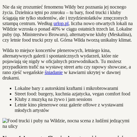
Nie da się zrozumieć fenomenu Wildy bez poznania jej nocnego
życia. Dzielnica tętni po zmroku – tu bary, food trucki i kluby
ściągają nie tylko studentów, ale i trzydziestolatków zmęczonych
sztampą centrum. Według
urlop.pl
, liczba nowo otwartych lokali na
Wildzie wzrosła o ponad 40% w ciągu ostatnich trzech lat. Lokalne
puby (np. Ministerstwo Browaru), alternatywne kluby (Meskalina),
czy letnie food trucki przy ul. Górna Wilda tworzą unikalny klimat.
Wilda to miejsce koncertów plenerowych, letniego kina,
alternatywnych galerii i spontanicznych wydarzeń, które nie
pojawiają się nigdy w oficjalnych przewodnikach. Tu możesz
przypadkiem trafić na wystawę street artu czy rapowy showcase, a
rano zjeść wegańskie
śniadanie
w kawiarni ukrytej w dawnej
drukarni.
Lokalne bary z autorskimi kraftami i mikrobrowarami
Street food: burgery, kuchnia azjatycka, vegan comfort food
Kluby z muzyką na żywo i jam sessions
Letnie kino plenerowe oraz galerie offowe z wystawami
młodych artystów