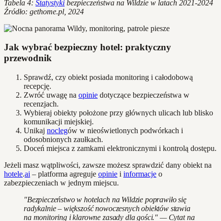
Tabela 4:
Statystyki
bezpieczeństwa na Wildzie w latach 2021-2024
Źródło: gethome.pl, 2024
Jak wybrać bezpieczny hotel: praktyczny
przewodnik
Sprawdź, czy obiekt posiada monitoring i całodobową
recepcję.
Zwróć uwagę na
opinie
dotyczące bezpieczeństwa w
recenzjach.
Wybieraj obiekty położone przy głównych ulicach lub blisko
komunikacji miejskiej.
Unikaj
nocleg
ów w nieoświetlonych podwórkach i
odosobnionych zaułkach.
Doceń miejsca z zamkami elektronicznymi i kontrolą dostępu.
Jeżeli masz wątpliwości, zawsze możesz sprawdzić dany obiekt na
hotele
.
ai
– platforma agreguje
opinie
i
informacje
o
zabezpieczeniach w jednym miejscu.
"Bezpieczeństwo w hotelach na Wildzie poprawiło się
radykalnie – większość nowoczesnych obiektów stawia
na monitoring i klarowne zasady dla gości." — Cytat na