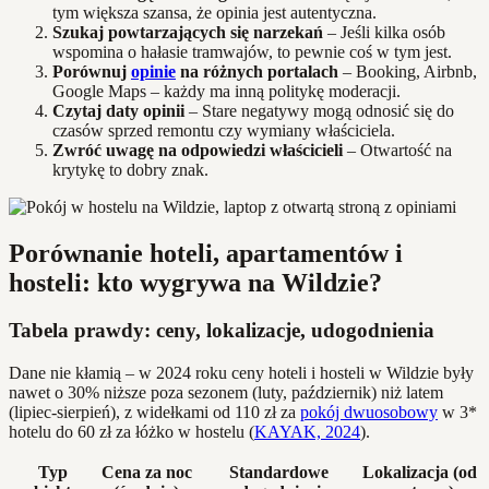
tym większa szansa, że opinia jest autentyczna.
Szukaj powtarzających się narzekań
– Jeśli kilka osób
wspomina o hałasie tramwajów, to pewnie coś w tym jest.
Porównuj
opinie
na różnych portalach
– Booking, Airbnb,
Google Maps – każdy ma inną politykę moderacji.
Czytaj daty opinii
– Stare negatywy mogą odnosić się do
czasów sprzed remontu czy wymiany właściciela.
Zwróć uwagę na odpowiedzi właścicieli
– Otwartość na
krytykę to dobry znak.
Porównanie hoteli, apartamentów i
hosteli: kto wygrywa na Wildzie?
Tabela prawdy: ceny, lokalizacje, udogodnienia
Dane nie kłamią – w 2024 roku ceny hoteli i hosteli w Wildzie były
nawet o 30% niższe poza sezonem (luty, październik) niż latem
(lipiec-sierpień), z widełkami od 110 zł za
pokój dwuosobowy
w 3*
hotelu do 60 zł za łóżko w hostelu (
KAYAK, 2024
).
Typ
Cena za noc
Standardowe
Lokalizacja (od