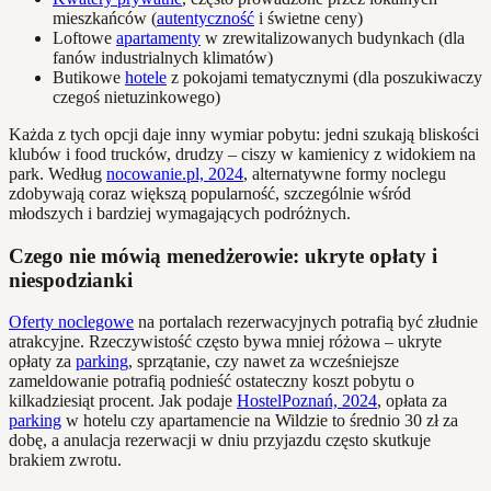
mieszkańców (
autentyczność
i świetne ceny)
Loftowe
apartamenty
w zrewitalizowanych budynkach (dla
fanów industrialnych klimatów)
Butikowe
hotele
z pokojami tematycznymi (dla poszukiwaczy
czegoś nietuzinkowego)
Każda z tych opcji daje inny wymiar pobytu: jedni szukają bliskości
klubów i food trucków, drudzy – ciszy w kamienicy z widokiem na
park. Według
nocowanie.pl, 2024
, alternatywne formy noclegu
zdobywają coraz większą popularność, szczególnie wśród
młodszych i bardziej wymagających podróżnych.
Czego nie mówią menedżerowie: ukryte opłaty i
niespodzianki
Oferty noclegowe
na portalach rezerwacyjnych potrafią być złudnie
atrakcyjne. Rzeczywistość często bywa mniej różowa – ukryte
opłaty za
parking
, sprzątanie, czy nawet za wcześniejsze
zameldowanie potrafią podnieść ostateczny koszt pobytu o
kilkadziesiąt procent. Jak podaje
HostelPoznań, 2024
, opłata za
parking
w hotelu czy apartamencie na Wildzie to średnio 30 zł za
dobę, a anulacja rezerwacji w dniu przyjazdu często skutkuje
brakiem zwrotu.