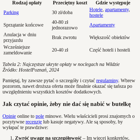
Rodzaj opłaty
Przeciętny koszt
Gdzie występuje
Hotele
,
apartamenty
,
Parking
30 zł/doba
hostele
40-80 zł
Sprzątanie końcowe
Apartamenty
jednorazowo
Anulacja w dniu
Brak zwrotu
Większość obiektów
przyjazdu
Wcześniejsze
20-40 zł
Część hoteli i hosteli
zameldowanie
Tabela 2: Najczęstsze ukryte opłaty w noclegach na Wildzie
Źródło: HostelPoznań, 2024
Pamiętaj, by zawsze pytać o szczegóły i czytać
regulaminy
. Wbrew
pozorom, nawet droższa oferta może finalnie okazać się tańsza po
uwzględnieniu wszystkich kosztów dodatkowych.
Jak czytać opinie, żeby nie dać się nabić w butelkę
Opinie
online to
pole
minowe. Wielu właścicieli prosi znajomych o
pozytywne
recenzje
lub kasuje negatywy. Ale są sposoby, by
wyłapać te prawdziwe:
Zwróć uwagę na szczegółowość
– Im więcej konkretów,