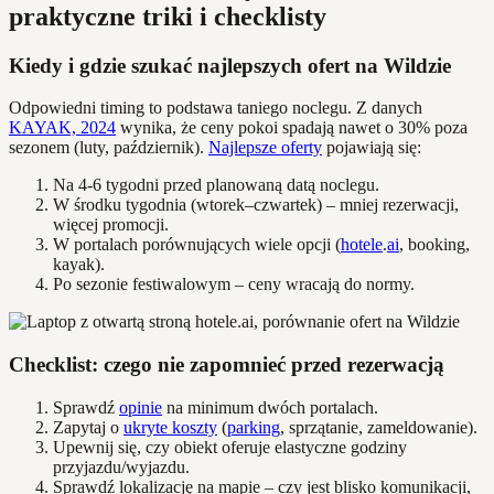
praktyczne triki i checklisty
Kiedy i gdzie szukać najlepszych ofert na Wildzie
Odpowiedni timing to podstawa taniego noclegu. Z danych
KAYAK, 2024
wynika, że ceny pokoi spadają nawet o 30% poza
sezonem (luty, październik).
Najlepsze oferty
pojawiają się:
Na 4-6 tygodni przed planowaną datą noclegu.
W środku tygodnia (wtorek–czwartek) – mniej rezerwacji,
więcej promocji.
W portalach porównujących wiele opcji (
hotele
.
ai
, booking,
kayak).
Po sezonie festiwalowym – ceny wracają do normy.
Checklist: czego nie zapomnieć przed rezerwacją
Sprawdź
opinie
na minimum dwóch portalach.
Zapytaj o
ukryte koszty
(
parking
, sprzątanie, zameldowanie).
Upewnij się, czy obiekt oferuje elastyczne godziny
przyjazdu/wyjazdu.
Sprawdź lokalizację na mapie – czy jest blisko komunikacji,