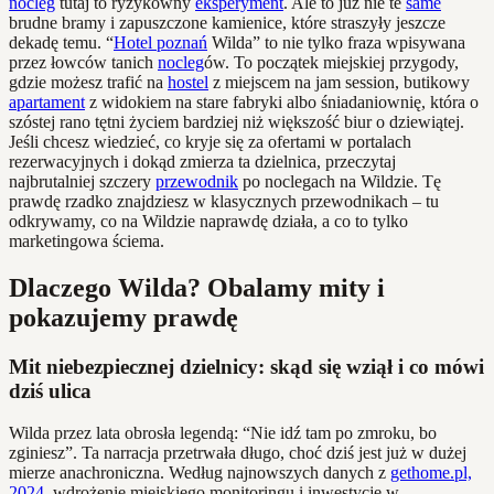
nocleg
tutaj to ryzykowny
eksperyment
. Ale to już nie te
same
brudne bramy i zapuszczone kamienice, które straszyły jeszcze
dekadę temu. “
Hotel poznań
Wilda” to nie tylko fraza wpisywana
przez łowców tanich
nocleg
ów. To początek miejskiej przygody,
gdzie możesz trafić na
hostel
z miejscem na jam session, butikowy
apartament
z widokiem na stare fabryki albo śniadaniownię, która o
szóstej rano tętni życiem bardziej niż większość biur o dziewiątej.
Jeśli chcesz wiedzieć, co kryje się za ofertami w portalach
rezerwacyjnych i dokąd zmierza ta dzielnica, przeczytaj
najbrutalniej szczery
przewodnik
po noclegach na Wildzie. Tę
prawdę rzadko znajdziesz w klasycznych przewodnikach – tu
odkrywamy, co na Wildzie naprawdę działa, a co to tylko
marketingowa ściema.
Dlaczego Wilda? Obalamy mity i
pokazujemy prawdę
Mit niebezpiecznej dzielnicy: skąd się wziął i co mówi
dziś ulica
Wilda przez lata obrosła legendą: “Nie idź tam po zmroku, bo
zginiesz”. Ta narracja przetrwała długo, choć dziś jest już w dużej
mierze anachroniczna. Według najnowszych danych z
gethome.pl,
2024
, wdrożenie miejskiego monitoringu i inwestycje w