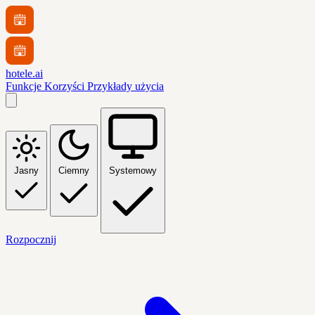
hotele.ai
Funkcje
Korzyści
Przykłady użycia
Jasny
Ciemny
Systemowy
Rozpocznij