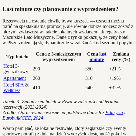
Last minute czy planowanie z wyprzedzeniem?
Rezerwacja na ostatnią chwilę bywa kusząca — czasem można
trafić na spektakularną promocję, ale równie dobrze możesz zostać z
niczym, zwłaszcza w trakcie lokalnych wydarzeń jak regaty czy
Mazurskie Lato Muzyczne. Dane z rynku pokazują, że ceny hoteli
w Piszu zmieniają się dynamicznie w zależności od sezonu i popytu.
Cena z 3-miesięcznym
Cena
last
Zmiana
Typ hotelu
wyprzedzeniem
minute
ceny (%)
Hotel
3-
290
350
+21%
gwiazdkowy
Apartament
260
310
+19%
Hotel SPA
&
410
540
+32%
Wellness
Tabela 3: Zmiany cen hoteli w Piszu w zależności od terminu
rezerwacji (2023-2024)
Źródło: Opracowanie własne na podstawie danych z
E-turysta
i
EurobuildCEE, 2024
Warto pamiętać, że lokalne festiwale, zloty żeglarskie czy eventy
sportowe potrafią z dnia na dzień wyczyścić dostępność pokoi w