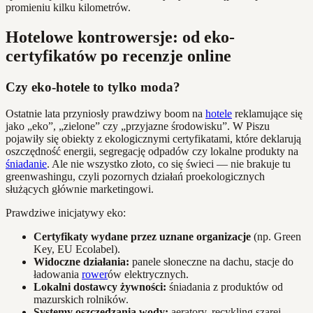
promieniu kilku kilometrów.
Hotelowe kontrowersje: od eko-
certyfikatów po recenzje online
Czy eko-hotele to tylko moda?
Ostatnie lata przyniosły prawdziwy boom na
hotele
reklamujące się
jako „eko”, „zielone” czy „przyjazne środowisku”. W Piszu
pojawiły się obiekty z ekologicznymi certyfikatami, które deklarują
oszczędność energii, segregację odpadów czy lokalne produkty na
śniadanie
. Ale nie wszystko złoto, co się świeci — nie brakuje tu
greenwashingu, czyli pozornych działań proekologicznych
służących głównie marketingowi.
Prawdziwe inicjatywy eko:
Certyfikaty wydane przez uznane organizacje
(np. Green
Key, EU Ecolabel).
Widoczne działania:
panele słoneczne na dachu, stacje do
ładowania
rower
ów elektrycznych.
Lokalni dostawcy żywności:
śniadania z produktów od
mazurskich rolników.
Systemy oszczędzania wody:
aeratory, recykling szarej