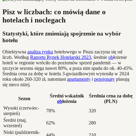
Pisz w liczbach: co mówią dane o
hotelach i noclegach
Statystyki, które zmieniają spojrzenie na wybór
hotelu
Obiektywna
analiza rynku
hotelowego w Piszu zaczyna się od
liczb. Według
Raportu Rynek Hotelarski 2023
, średnie
ob
łożenie
hoteli w regionie wróciło do poziomów sprzed pandemii — w
szczycie sezonu sięga nawet 80%, a poza nim spada do ok. 40-45%.
Średnia cena za dobę w hotelu 3-gwiazdkowym wynosiła w 2024
roku około 260-320 zł, natomiast
apartamenty
i
pensjonaty
plasują
się nieco niżej.
Średni wskaźnik
Średnia cena za dobę
Sezon
ob
łożenia
(PLN)
Wysoki (czerwiec-
78%
320
sierpień)
Średni (maj,
62%
280
wrzesień)
Niski (październik-
44%
210