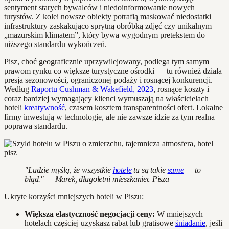
sentyment starych bywalców i niedoinformowanie nowych
turystów. Z kolei nowsze obiekty potrafią maskować niedostatki
infrastruktury zaskakująco sprytną obróbką zdjęć czy unikalnym
„mazurskim klimatem”, który bywa wygodnym pretekstem do
niższego standardu wykończeń.
Pisz, choć geograficznie uprzywilejowany, podlega tym samym
prawom rynku co większe turystyczne ośrodki — tu również działa
presja sezonowości, ograniczonej podaży i rosnącej konkurencji.
Według
Raportu Cushman & Wakefield, 2023
, rosnące koszty i
coraz bardziej wymagający klienci wymuszają na właścicielach
hoteli
kreatywność
, czasem kosztem transparentności ofert. Lokalne
firmy inwestują w technologie, ale nie zawsze idzie za tym realna
poprawa standardu.
"Ludzie myślą, że wszystkie
hotele
tu są takie
same
— to
błąd." — Marek, długoletni mieszkaniec Pisza
Ukryte korzyści mniejszych hoteli w Piszu:
Większa elastyczność negocjacji ceny:
W mniejszych
hotelach częściej uzyskasz rabat lub gratisowe
śniadanie
, jeśli