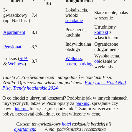
hotelu
udogodnienia
10)
3-
Lokalizacja,
Stare meble, hałas
gwiazdkowy
7,4
widoki,
w sezonie
(np. Nad Pisą)
śniadanie
Utrudniony
Przestrzeń,
Apartament
8,1
kontakt
z
kuchnia
właścicielem
Indywidualna
Ograniczone
Pensjonat
8,3
obsługa
udogodnienia
Wysoka cena,
Luksus (
SPA
Wellness
,
8,7
ob
łożenie w
&
Wellness
)
basen
,
parking
weekendy
Tabela 2: Porównanie ocen i udogodnień w hotelach Pisza
Źródło: Opracowanie własne na podstawie
E-turysta – Hotel Nad
Pisą
,
Trendy hotelarskie 2024
O co chodzi z ukrytymi kosztami? Podobnie jak w innych miastach
turystycznych, także w Piszu opłaty za
parking
, sprzątanie czy
nawet
internet
to częste „niespodzianki”. Zanim zarezerwujesz
pobyt, przeczytaj dokładnie, co jest wliczone w cenę.
"Czasem trzygwiazdkowy
hotel
zaskakuje bardziej niż
apartament
." — Anna, podróżniczka i recenzentka