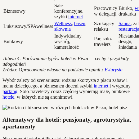
Sale
Pracownicy
Biurko,
wi
Biznesowy
konferencyjne,
w delegacji
drukarka
szybki
internet
Wellness
,
basen
,
Szukający
Sauna
, za
Luksusowy/SPAwellness
siłownia
relaksu
restauracj
Indywidualny
Niestand
Par, solo-
Butikowy
wystrój,
design,
travelers
kameralność
śniadania
Tabela 4: Porównanie typów hoteli w Piszu — cechy i przykłady
udogodnień
Źródło: Opracowanie własne na podstawie opinii z
E-turysta
Wybór zależy od scenariusza: rodzina skorzysta z placu zabaw i
menu dziecięcego, a biznesmen doceni szybki
internet
i wygodny
parking
. Solo-travelerzy coraz częściej wybierają małe, butikowe
hotele
, w których nie są anonimowi.
Alternatywy dla hoteli: pensjonaty, agroturystyka,
apartamenty
Nie samymi hotelami Pisz stoi. Alternatywne zakwaterowanie