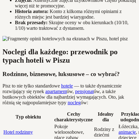
Zdjęcia:
Autentyczne zdjęcia użytkowników często pokazują
więcej niż te promocyjne.
Historia autora:
Konto z kilkoma różnymi opiniami z
różnych miejsc jest bardziej wiarygodne.
Brak przesady:
Skrajne oceny w obu kierunkach (10/10,
1/10) warto traktować z dystansem.
Noclegi dla każdego: przewodnik po
typach hoteli w Piszu
Rodzinne, biznesowe, luksusowe – co wybrać?
Pisz to nie tylko standardowe
hotele
— to także dynamicznie
rozwijający się rynek
apartament
ów,
pensjonat
ów, a także
butikowych obiektów dla najbardziej wymagających. Oto, jak
różnią się najpopularniejsze typy
nocleg
ów:
Cechy
Idealny
Przykła
Typ obiektu
charakterystyczne
dla
udogodn
Pokoje
Łóżeczka,
Rodziny z
Hotel rodzinny
wieloosobowe,
animacje
,
dziećmi
place zabaw
dziecięce