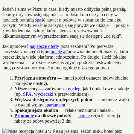
Jesień i zima w Piszu to czas, kiedy miasto oddycha pełną piersią.
Tłumy turystów ustępują miejsca miłośnikom ciszy, a ceny w
hotelach potrafią
spa
ść nawet o połowę w stosunku do letniego
szczytu. Wtedy właśnie zaczynają się prawdziwe okazje — pokoje
z widokiem na jezioro, które latem są rezerwowane z
kilkumiesięcznym wyprzedzeniem, stają się dostępne „od ręki”.
Jak upolować
najlepsze oferty
poza sezonem? Po pierwsze,
korzystaj z narzędzi typu
hotele
.
ai
/porownanie-hoteli-mazury, które
przeszukują wiele platform jednocześnie. Po drugie, śledź lokalne
wydarzenia — w okresie świątecznym i podczas festiwali ceny
mogą czasowo wzrosnąć mimo ogólnie niższego popytu.
Przyjazna atmosfera
— mniej gości oznacza indywidualne
podejście obsługi.
Niższe ceny
— zarówno za
nocleg
, jak i dodatkowe atrakcje
(np.
SPA
,
wycieczki
z przewodnikiem).
Większa dostępność najlepszych pokoi
— unikniesz walki
o ostatni wolny
apartament
.
Spokojniejsza okolica
— relaks bez tłumu i hałasu.
Promocje
na dłuższe pobyty
—
hotele
częściej oferują
rabaty za pobyt powyżej 3 dni.