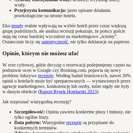
wody.
Przejrzysta komunikacja:
jasno opisane działania
proekologiczne na stronie hotelu.
Eko-
trendy
realnie wpływają na wybór hoteli przez coraz większą
grupę podróżnych, ale analiza recenzji pokazuje, że polscy goście
stają się coraz bardziej wyczuleni na marketingowe „ściemy”.
Ostatecznie liczy się
autentyczność
, nie tylko deklaracje na papierze.
Opinie, którym nie możesz ufać
W erze cyfrowej, gdzie decyzję o rezerwacji podejmujemy często na
podstawie ocen w Google czy Booking.com, pojawia się nowy
problem: fałszywe
recenzje
. Według badań branżowych, nawet 20%
opinii o hotelach może być spreparowanych — wystawionych przez
agencje marketingowe, konkurencję lub osoby, które nigdy nie były
w danym obiekcie (
Raport Rynek Hotelarski 2023
).
Jak rozpoznać wiarygodną recenzję?
Szczegółowość:
Opinia zawiera konkretne plusy i minusy, nie
tylko ogólne frazy.
Data pobytu:
Wiarygodne
recenzje
są przypisane do
konkretnych terminów.