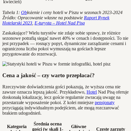
kwiecień)
Tabela 1:
Ob
łożenie i ceny hoteli w Piszu w sezonach 2023-2024
Źródło: Opracowanie własne na podstawie
Raport Rynek
Hotelarski 2023
,
E-turysta – Hotel Nad Pisą
Zaskakujące? Wielu turystów nie zdaje sobie sprawy, że różnice
sezonowe potrafią sięgać nawet 40% w cenach i dostępności. To nie
jest przypadek — rosnący popyt, dynamiczne zarządzanie cenami i
ograniczona liczba pokoi wymuszają na gościach lepsze
przygotowanie do rezerwacji.
Cena a jakość – czy warto przepłacać?
Rzeczywiste doświadczenia gości pokazują, że wyższa cena nie
zawsze oznacza lepszą jakość. Przykładowo,
Hotel
Nad Pisą oferuje
doskonałą lokalizację, lecz goście regularnie zwracają uwagę na
przestarzałe wyposażenie pokoi. Z kolei mniejsze
pensjonaty
przyciągają indywidualnym podejściem, ale mogą rozczarować
brakiem udogodnień.
Średnia ocena
Kategoria
Główne
gości (w skali 1-
Częste zarzuty