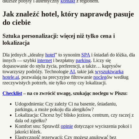
dłuższe pobyty i autentyczny
kontakt
z regionem.
Jak znaleźć hotel, który naprawdę pasuje
do ciebie
Sztuka personalizacji: więcej niż tylko cena i
lokalizacja
Dla jednych „idealny
hotel
” to synonim
SPA
i śniadań do łóżka, dla
innych — szybki
internet
i bezpłatny
parking
. Liczy się
dopasowanie do stylu życia, preferencji, a także… kaprysów
towarzyszy podróży. Technologie
AI
, takie jak
wyszukiwarka
hotele.ai
, pozwalają na precyzyjne filtrowanie
nocleg
ów według
rzeczywistych potrzeb, nie tylko ceny czy lokalizacji.
Checklist
– na co zwrócić uwagę, szukając noclegu w Piszu:
Udogodnienia: Czy zależy Ci na basenie, śniadaniu,
parkingu, a może pokoju dla alergików?
Lokalizacja: Chcesz być blisko jeziora, centrum, czy raczej z
dala od zgiełku?
Komfort snu: Sprawdź
opinie
dotyczące wyciszenia pokoi i
jakości łóżek.
Elastyczność rezerwacji: Czy możesz anulować bez