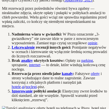
dotyczące czystości czy jakości obsługi (
Spidersweb, 2023
).
Mit rezerwacji przez pośredników również bywa zgubny —
nieaktualne zdjęcia, ukryte opłaty i pułapki w politykach anulacji to
chleb powszedni. Wielu gości wciąż nie sprawdza regulaminu przed
wpłatą zaliczki, co kończy się niemiłymi niespodziankami na
miejscu.
Nadmierna wiara w gwiazdki:
W Piszu oznaczenie „3-
gwiazdkowy” nie zawsze idzie w parze z nowoczesnym
wyposażeniem. Zamiast tego czytaj szczegółowe
opinie
.
Lekceważenie
recenzji innych gości:
Pomijanie negatywów
w ocenach i kierowanie się wyłącznie średnią oceną prowadzi
do licznych rozczarowań.
Brak
analizy
ukrytych kosztów:
Opłaty za
parking
,
sprzątanie,
internet
— to detale, które windują końcową cenę
noclegu.
Rezerwacja przez nieoficjalne
kanały
:
Fałszywe
oferty
i
strony wyłudzające dane to realne zagrożenie. Zawsze
korzystaj z oficjalnych platform i narzędzi jak
hotele
.
ai
/
noclegi
-pisz.
Ignorowanie
polityki anulacji:
Elastyczny zwrot środków to
dziś standard, ale nie wszędzie. Sprawdź warunki przed
kliknięciem „rezerwuj”.