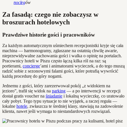
nocleg
ów
Za fasadą: czego nie zobaczysz w
broszurach hotelowych
Prawdziwe historie gości i pracowników
Za każdym automatycznym uśmiechem recepcjonistki kryje się cała
machina — harmonogramy, zgłaszane na ostatnią chwilę awarie,
nieprzewidywalne zachowania gości i walka o opinię na portalach.
Pracownicy hoteli w Piszu często łączą kilka ról na raz: są
portierami,
concierge
’ami i animatorami wycieczek, a do tego muszą
radzić sobie z sezonowymi falami gości, które potrafią wywrócić
każdą procedurę do góry nogami.
Jednemu z gości, który zarezerwował pokój „z widokiem na
jezioro”, trafił się widok na
parking
— a po interwencji w recepcji
dostał gratis voucher na
śniadanie
i lokalną wycieczkę, co uratowało
cały pobyt. Tego typu sytuacje to nie wyjątek, a raczej reguła —
lokalne
hotele
, zwłaszcza te średniej klasy, stawiają na zadowolenie
klienta, nawet jeśli wymaga to niestandardowych rozwiązań.