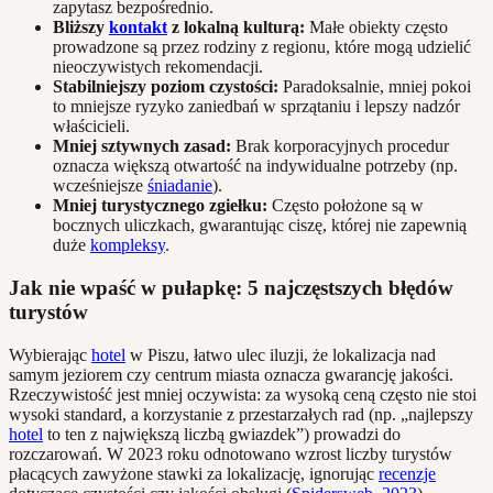
zapytasz bezpośrednio.
Bliższy
kontakt
z lokalną kulturą:
Małe obiekty często
prowadzone są przez rodziny z regionu, które mogą udzielić
nieoczywistych rekomendacji.
Stabilniejszy poziom czystości:
Paradoksalnie, mniej pokoi
to mniejsze ryzyko zaniedbań w sprzątaniu i lepszy nadzór
właścicieli.
Mniej sztywnych zasad:
Brak korporacyjnych procedur
oznacza większą otwartość na indywidualne potrzeby (np.
wcześniejsze
śniadanie
).
Mniej turystycznego zgiełku:
Często położone są w
bocznych uliczkach, gwarantując ciszę, której nie zapewnią
duże
kompleksy
.
Jak nie wpaść w pułapkę: 5 najczęstszych błędów
turystów
Wybierając
hotel
w Piszu, łatwo ulec iluzji, że lokalizacja nad
samym jeziorem czy centrum miasta oznacza gwarancję jakości.
Rzeczywistość jest mniej oczywista: za wysoką ceną często nie stoi
wysoki standard, a korzystanie z przestarzałych rad (np. „najlepszy
hotel
to ten z największą liczbą gwiazdek”) prowadzi do
rozczarowań. W 2023 roku odnotowano wzrost liczby turystów
płacących zawyżone stawki za lokalizację, ignorując
recenzje