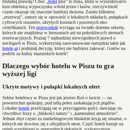
brutalną prawdą? Choć „
hotel
pisz” to fraza, która w wyszukiwarce
kusi obietnicą wypoczynku wśród jezior i lasów, rzeczywistość
często okazuje się znacznie bardziej złożona. Zanim klikniesz
„rezerwuj”, zanurz się w opowieść o lokalnych układach, pułapkach
cyfrowych oszustów, ukrytych kosztach i pozornych eko-
certyfikatach. Ten
przewodnik
wyciąga na światło dzienne sekrety,
których nie znajdziesz w broszurach ani na połyskliwych stronach
rezerwacyjnych. Poznaj 7 najbardziej niewygodnych prawd o
noclegach w Piszu, wykorzystaj zaawansowane narzędzia takie jak
hotele
.
ai
i podejmij decyzję, której nie będziesz żałować. Gotów na
podróż za kulisy mazurskich hoteli?
Dlaczego wybór hotelu w Piszu to gra
wyższej ligi
Ukryte motywy i pułapki lokalnych ofert
Sektor hotelowy w Piszu jest jak jezioro Roś o świcie — na
powierzchni spokojny, pod taflą pełen zaskakujących prądów.
Lokalne
hotele
prześcigają się w przyciąganiu gości, stawiając na
chwytliwe frazy o „bliskości natury” i „kameralnej atmosferze”.
Jednak zbyt często za marketingowym blaskiem kryją się niuanse, o
których nie dowiesz się z oficjalnych stron. Część hoteli bazuje na
opinii wyrobionej w poprzednich dekadach, wykorzystując