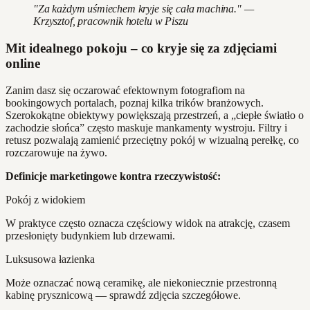
"Za każdym uśmiechem kryje się cała machina." —
Krzysztof, pracownik hotelu w Piszu
Mit idealnego pokoju – co kryje się za zdjęciami
online
Zanim dasz się oczarować efektownym fotografiom na
bookingowych portalach, poznaj kilka trików branżowych.
Szerokokątne obiektywy powiększają przestrzeń, a „ciepłe światło o
zachodzie słońca” często maskuje mankamenty wystroju. Filtry i
retusz pozwalają zamienić przeciętny pokój w wizualną perełkę, co
rozczarowuje na żywo.
Definicje marketingowe kontra rzeczywistość:
Pokój z widokiem
W praktyce często oznacza częściowy widok na atrakcję, czasem
przesłonięty budynkiem lub drzewami.
Luksusowa łazienka
Może oznaczać nową ceramikę, ale niekoniecznie przestronną
kabinę prysznicową — sprawdź zdjęcia szczegółowe.