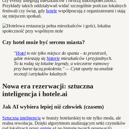
czy eventy integrują mieszkańców i tworzą mikrospołeczności.
Przykłady takich oddziaływań widać szczególnie podczas lokalnych
festiwali czy świąt, gdy
hotele
współpracują z organizatorami i stają
się miejscem spotkań.
Czy hotel może być sercem miasta?
"
Hotel
to nie tylko miejsce do spania – to przestrzeń,
gdzie mieszają się
historie
mieszkańców i przyjezdnych.
To tu rodzą się lokalne legendy, a wieczorne rozmowy
przy barze łączą pokolenia." — Cytat oparty na analizie
recenzji i artykułów lokalnych
Nowa era rezerwacji: sztuczna
inteligencja i hotele.ai
Jak AI wybiera lepiej niż człowiek (czasem)
Sztuczna inteligencja
w branży hotelarskiej to nie tylko moda, ale
realna rewolucja. Dzięki algorytmom analizującym setki czynników
(od lokalizacji przez
opinie
aż po historię twoich rezerwacji),