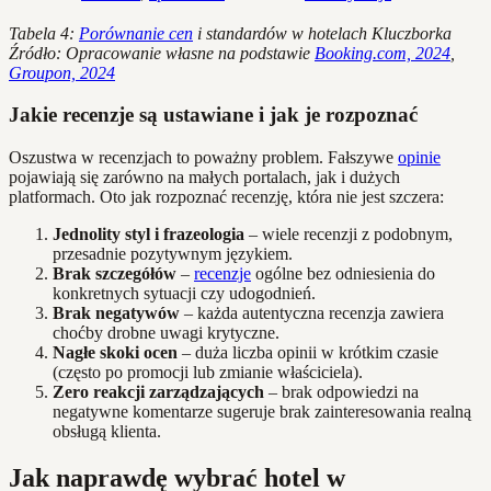
Tabela 4:
Porównanie cen
i standardów w hotelach Kluczborka
Źródło: Opracowanie własne na podstawie
Booking.com, 2024
,
Groupon, 2024
Jakie recenzje są ustawiane i jak je rozpoznać
Oszustwa w recenzjach to poważny problem. Fałszywe
opinie
pojawiają się zarówno na małych portalach, jak i dużych
platformach. Oto jak rozpoznać recenzję, która nie jest szczera:
Jednolity styl i frazeologia
– wiele recenzji z podobnym,
przesadnie pozytywnym językiem.
Brak szczegółów
–
recenzje
ogólne bez odniesienia do
konkretnych sytuacji czy udogodnień.
Brak negatywów
– każda autentyczna recenzja zawiera
choćby drobne uwagi krytyczne.
Nagłe skoki ocen
– duża liczba opinii w krótkim czasie
(często po promocji lub zmianie właściciela).
Zero reakcji zarządzających
– brak odpowiedzi na
negatywne komentarze sugeruje brak zainteresowania realną
obsługą klienta.
Jak naprawdę wybrać hotel w