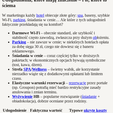
ściema
W marketingu każdy
hotel
obiecuje złote góry:
spa
, baseny, szybkie
Wi-Fi,
parking
, śniadania w cenie… Ale które z tych udogodnień
faktycznie przekładają się na komfort?
Darmowe Wi-Fi
– obecnie standard, ale szybkość i
stabilność często zawodzą, zwłaszcza przy dużym
ob
łożeniu.
Parking
– nie zawsze w cenie; w niektórych hotelach opłata
za dobę sięga 30 zł, czego nie dowiesz się z baneru
reklamowego.
Śniadania w cenie
– coraz częściej tylko w droższych
pakietach; w ekonomicznych opcjach bywają symboliczne
(tost, kawa, dżem).
Strefa
SPA
/
Wellness
– świetny wabik, ale korzystanie
nierzadko wiąże się z dodatkowymi opłatami lub limitem
czasu.
Elastyczne warunki rezerwacji
–
rezerwacje
przez portale
(np. Groupon) potrafią mieć bardzo restrykcyjne zasady
anulowania i zmian terminu.
Wyżywienie
HB
– popularne rozwiązanie (
śniadanie
+
obiadokolacja), dobrze oceniane przez rodziny.
Udogodnienie
Faktyczna wartość
Typowe
ukryte koszty