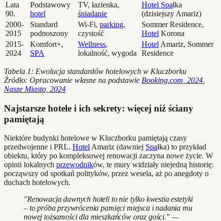
Lata
Podstawowy
TV, łazienka,
Hotel Spa
łka
90.
hotel
śniadanie
(dzisiejszy Amariz)
2000-
Standard
Wi-Fi,
parking
,
Sommer Residence,
2015
podnoszony
czystość
Hotel
Korona
2015-
Komfort+,
Wellness
,
Hotel
Amariz, Sommer
2024
SPA
lokalność, wygoda
Residence
Tabela 1: Ewolucja standardów hotelowych w Kluczborku
Źródło: Opracowanie własne na podstawie
Booking.com, 2024
,
Nasze Miasto, 2024
Najstarsze hotele i ich sekrety: więcej niż ściany
pamiętają
Niektóre budynki hotelowe w Kluczborku pamiętają czasy
przedwojenne i PRL.
Hotel
Amariz (dawniej
Spa
łka) to przykład
obiektu, który po kompleksowej renowacji zaczyna nowe życie. W
opinii lokalnych
przewodnik
ów, te mury widziały niejedną historię:
począwszy od spotkań polityków, przez wesela, aż po anegdoty o
duchach hotelowych.
"Renowacja dawnych hoteli to nie tylko kwestia estetyki
– to próba przywrócenia pamięci miejsca i nadania mu
nowej tożsamości dla mieszkańców oraz gości." —