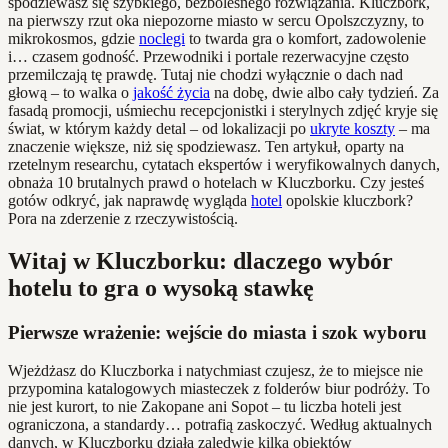
spodziewasz się szybkiego, bezbolesnego rozwiązania. Kluczbork,
na pierwszy rzut oka niepozorne miasto w sercu Opolszczyzny, to
mikrokosmos, gdzie
noclegi
to twarda gra o komfort, zadowolenie
i… czasem godność. Przewodniki i portale rezerwacyjne często
przemilczają tę prawdę. Tutaj nie chodzi wyłącznie o dach nad
głową – to walka o
jakość życia
na dobę, dwie albo cały tydzień. Za
fasadą promocji, uśmiechu recepcjonistki i sterylnych zdjęć kryje się
świat, w którym każdy detal – od lokalizacji po
ukryte koszty
– ma
znaczenie większe, niż się spodziewasz. Ten artykuł, oparty na
rzetelnym researchu, cytatach ekspertów i weryfikowalnych danych,
obnaża 10 brutalnych prawd o hotelach w Kluczborku. Czy jesteś
gotów odkryć, jak naprawdę wygląda
hotel
opolskie kluczbork?
Pora na zderzenie z rzeczywistością.
Witaj w Kluczborku: dlaczego wybór
hotelu to gra o wysoką stawkę
Pierwsze wrażenie: wejście do miasta i szok wyboru
Wjeżdżasz do Kluczborka i natychmiast czujesz, że to miejsce nie
przypomina katalogowych miasteczek z folderów biur podróży. To
nie jest kurort, to nie Zakopane ani Sopot – tu liczba hoteli jest
ograniczona, a standardy… potrafią zaskoczyć. Według aktualnych
danych, w Kluczborku działa zaledwie kilka obiektów