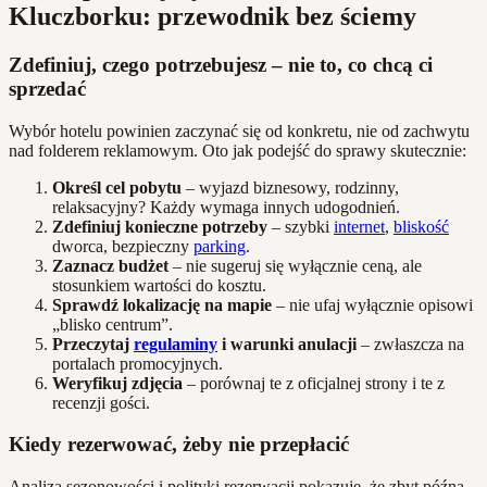
Kluczborku: przewodnik bez ściemy
Zdefiniuj, czego potrzebujesz – nie to, co chcą ci
sprzedać
Wybór hotelu powinien zaczynać się od konkretu, nie od zachwytu
nad folderem reklamowym. Oto jak podejść do sprawy skutecznie:
Określ cel pobytu
– wyjazd biznesowy, rodzinny,
relaksacyjny? Każdy wymaga innych udogodnień.
Zdefiniuj konieczne potrzeby
– szybki
internet
,
bliskość
dworca, bezpieczny
parking
.
Zaznacz budżet
– nie sugeruj się wyłącznie ceną, ale
stosunkiem wartości do kosztu.
Sprawdź lokalizację na mapie
– nie ufaj wyłącznie opisowi
„blisko centrum”.
Przeczytaj
regulaminy
i warunki anulacji
– zwłaszcza na
portalach promocyjnych.
Weryfikuj zdjęcia
– porównaj te z oficjalnej strony i te z
recenzji gości.
Kiedy rezerwować, żeby nie przepłacić
Analiza sezonowości i polityki rezerwacji pokazuje, że zbyt późna