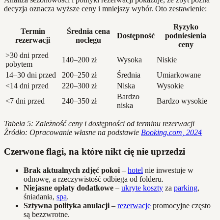
decyzja oznacza wyższe ceny i mniejszy wybór. Oto zestawienie:
Ryzyko
Termin
Średnia cena
Dostępność
podniesienia
rezerwacji
noclegu
ceny
>30 dni przed
140–200 zł
Wysoka
Niskie
pobytem
14–30 dni przed
200–250 zł
Średnia
Umiarkowane
<14 dni przed
220–300 zł
Niska
Wysokie
Bardzo
<7 dni przed
240–350 zł
Bardzo wysokie
niska
Tabela 5: Zależność ceny i dostępności od terminu rezerwacji
Źródło: Opracowanie własne na podstawie
Booking.com, 2024
Czerwone flagi, na które nikt cię nie uprzedzi
Brak aktualnych zdjęć pokoi
–
hotel
nie inwestuje w
odnowę, a rzeczywistość odbiega od folderu.
Niejasne opłaty dodatkowe
–
ukryte koszty
za
parking
,
śniadania,
spa
.
Sztywna polityka anulacji
–
rezerwacje
promocyjne często
są bezzwrotne.