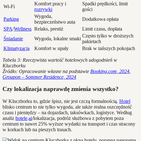
Komfort pracy i
Spadki prędkości, limit
Wi-Fi
rozrywki
gości
Wygoda,
Parking
Dodatkowa opłata
bezpieczeństwo auta
SPA
/
Wellness
Relaks, prestiż
Limit czasu, dopłata
Często tylko w droższych
Śniadanie
Wygoda, lokalne smaki
pakietach
Klimatyzacja
Komfort w upały
Brak w tańszych pokojach
Tabela 3: Rzeczywista wartość hotelowych udogodnień w
Kluczborku
Źródło: Opracowanie własne na podstawie
Booking.com, 2024
,
Groupon – Sommer Residence, 2024
Czy lokalizacja naprawdę zmienia wszystko?
W Kluczborku to, gdzie śpisz, nie jest czczą formalnością.
Hotel
blisko centrum to nie tylko wygoda, ale także realna oszczędność
czasu i pieniędzy – na dojazdach, taksówkach, logistyce. Według
analiz
hotele
.
ai
/lokalizacja, podróż służbowa z pobytem poza
centrum to nawet 25% wyższe wydatki na transport i czas stracony
w korkach lub na pieszych trasach.