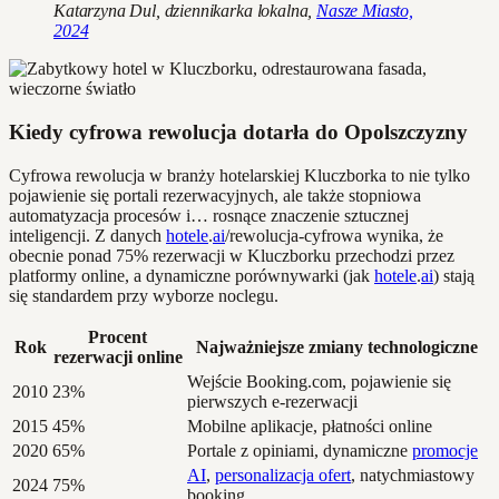
Katarzyna Dul, dziennikarka lokalna,
Nasze Miasto,
2024
Kiedy cyfrowa rewolucja dotarła do Opolszczyzny
Cyfrowa rewolucja w branży hotelarskiej Kluczborka to nie tylko
pojawienie się portali rezerwacyjnych, ale także stopniowa
automatyzacja procesów i… rosnące znaczenie sztucznej
inteligencji. Z danych
hotele
.
ai
/rewolucja-cyfrowa wynika, że
obecnie ponad 75% rezerwacji w Kluczborku przechodzi przez
platformy online, a dynamiczne porównywarki (jak
hotele
.
ai
) stają
się standardem przy wyborze noclegu.
Procent
Rok
Najważniejsze zmiany technologiczne
rezerwacji online
Wejście Booking.com, pojawienie się
2010
23%
pierwszych e-rezerwacji
2015
45%
Mobilne aplikacje, płatności online
2020
65%
Portale z opiniami, dynamiczne
promocje
AI
,
personalizacja ofert
, natychmiastowy
2024
75%
booking