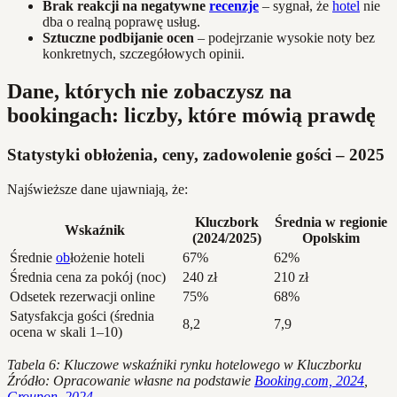
Brak reakcji na negatywne
recenzje
– sygnał, że
hotel
nie
dba o realną poprawę usług.
Sztuczne podbijanie ocen
– podejrzanie wysokie noty bez
konkretnych, szczegółowych opinii.
Dane, których nie zobaczysz na
bookingach: liczby, które mówią prawdę
Statystyki obłożenia, ceny, zadowolenie gości – 2025
Najświeższe dane ujawniają, że:
Kluczbork
Średnia w regionie
Wskaźnik
(2024/2025)
Opolskim
Średnie
ob
łożenie hoteli
67%
62%
Średnia cena za pokój (noc)
240 zł
210 zł
Odsetek rezerwacji online
75%
68%
Satysfakcja gości (średnia
8,2
7,9
ocena w skali 1–10)
Tabela 6: Kluczowe wskaźniki rynku hotelowego w Kluczborku
Źródło: Opracowanie własne na podstawie
Booking.com, 2024
,
Groupon, 2024