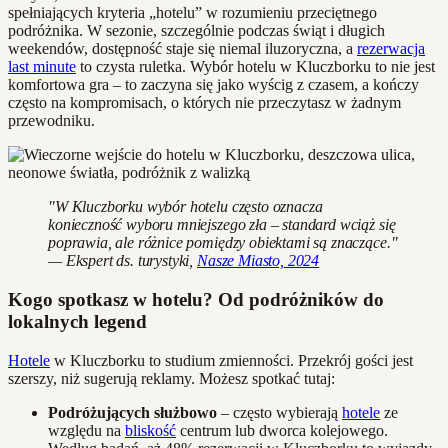
spełniających kryteria „hotelu” w rozumieniu przeciętnego
podróżnika. W sezonie, szczególnie podczas świąt i długich
weekendów, dostępność staje się niemal iluzoryczna, a
rezerwacja
last minute
to czysta ruletka. Wybór hotelu w Kluczborku to nie jest
komfortowa gra – to zaczyna się jako wyścig z czasem, a kończy
często na kompromisach, o których nie przeczytasz w żadnym
przewodniku.
"W Kluczborku wybór hotelu często oznacza
konieczność wyboru mniejszego zła – standard wciąż się
poprawia, ale różnice pomiędzy obiektami są znaczące."
— Ekspert ds. turystyki,
Nasze Miasto, 2024
Kogo spotkasz w hotelu? Od podróżników do
lokalnych legend
Hotele
w Kluczborku to studium zmienności. Przekrój gości jest
szerszy, niż sugerują reklamy. Możesz spotkać tutaj:
Podróżujących służbowo
– często wybierają
hotele
ze
względu na
bliskość
centrum lub dworca kolejowego.