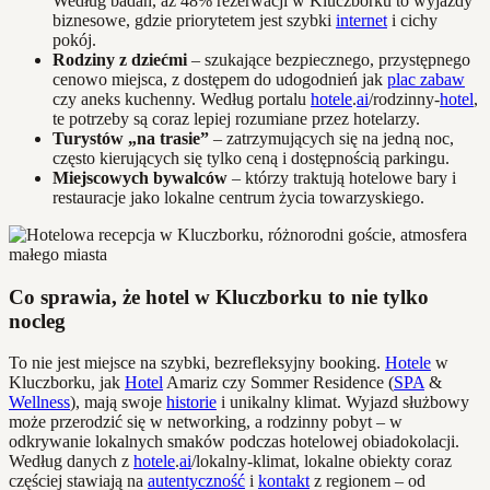
Według badań, aż 48% rezerwacji w Kluczborku to wyjazdy
biznesowe, gdzie priorytetem jest szybki
internet
i cichy
pokój.
Rodziny z dziećmi
– szukające bezpiecznego, przystępnego
cenowo miejsca, z dostępem do udogodnień jak
plac zabaw
czy aneks kuchenny. Według portalu
hotele
.
ai
/rodzinny-
hotel
,
te potrzeby są coraz lepiej rozumiane przez hotelarzy.
Turystów „na trasie”
– zatrzymujących się na jedną noc,
często kierujących się tylko ceną i dostępnością parkingu.
Miejscowych bywalców
– którzy traktują hotelowe bary i
restauracje jako lokalne centrum życia towarzyskiego.
Co sprawia, że hotel w Kluczborku to nie tylko
nocleg
To nie jest miejsce na szybki, bezrefleksyjny booking.
Hotele
w
Kluczborku, jak
Hotel
Amariz czy Sommer Residence (
SPA
&
Wellness
), mają swoje
historie
i unikalny klimat. Wyjazd służbowy
może przerodzić się w networking, a rodzinny pobyt – w
odkrywanie lokalnych smaków podczas hotelowej obiadokolacji.
Według danych z
hotele
.
ai
/lokalny-klimat, lokalne obiekty coraz
częściej stawiają na
autentyczność
i
kontakt
z regionem – od