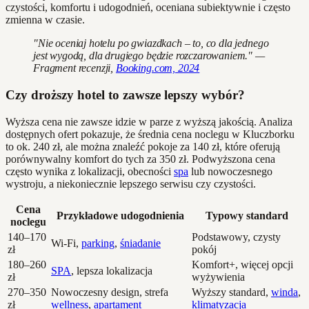
czystości, komfortu i udogodnień, oceniana subiektywnie i często
zmienna w czasie.
"Nie oceniaj hotelu po gwiazdkach – to, co dla jednego
jest wygodą, dla drugiego będzie rozczarowaniem." —
Fragment recenzji,
Booking.com, 2024
Czy droższy hotel to zawsze lepszy wybór?
Wyższa cena nie zawsze idzie w parze z wyższą jakością. Analiza
dostępnych ofert pokazuje, że średnia cena noclegu w Kluczborku
to ok. 240 zł, ale można znaleźć pokoje za 140 zł, które oferują
porównywalny komfort do tych za 350 zł. Podwyższona cena
często wynika z lokalizacji, obecności
spa
lub nowoczesnego
wystroju, a niekoniecznie lepszego serwisu czy czystości.
Cena
Przykładowe udogodnienia
Typowy standard
noclegu
140–170
Podstawowy, czysty
Wi-Fi,
parking
,
śniadanie
zł
pokój
180–260
Komfort+, więcej opcji
SPA
, lepsza lokalizacja
zł
wyżywienia
270–350
Nowoczesny design, strefa
Wyższy standard,
winda
,
zł
wellness
,
apartament
klimatyzacja