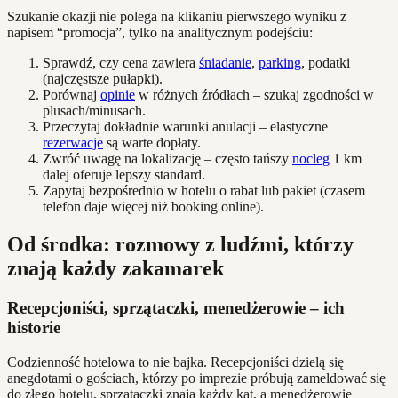
Szukanie okazji nie polega na klikaniu pierwszego wyniku z
napisem “promocja”, tylko na analitycznym podejściu:
Sprawdź, czy cena zawiera
śniadanie
,
parking
, podatki
(najczęstsze pułapki).
Porównaj
opinie
w różnych źródłach – szukaj zgodności w
plusach/minusach.
Przeczytaj dokładnie warunki anulacji – elastyczne
rezerwacje
są warte dopłaty.
Zwróć uwagę na lokalizację – często tańszy
nocleg
1 km
dalej oferuje lepszy standard.
Zapytaj bezpośrednio w hotelu o rabat lub pakiet (czasem
telefon daje więcej niż booking online).
Od środka: rozmowy z ludźmi, którzy
znają każdy zakamarek
Recepcjoniści, sprzątaczki, menedżerowie – ich
historie
Codzienność hotelowa to nie bajka. Recepcjoniści dzielą się
anegdotami o gościach, którzy po imprezie próbują zameldować się
do złego hotelu, sprzątaczki znają każdy kąt, a menedżerowie