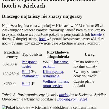
hoteli w Kielcach
Dlaczego najtańszy nie znaczy najgorszy
Najniższa legalna cena za pokój w Kielcach w 2024 roku to 85 zł.
Zaskakujące? Jeszcze bardziej zaskakuje jakość tych miejsc: często
to czyste, dobrze wyposażone pokoje w pensjonatach lub
hostele
z
duszą. Z drugiej strony,
hotel
4* potrafi kosztować nawet 481 zł za
noc – pytanie, czy rzeczywiście daje 5-krotnie większy komfort.
Przedział
Przykładowe
Typ obiektu
Uwagi
cenowy
udogodnienia
Pensjonat
,
Wi-Fi,
śniadanie
,
Często rodzinne,
80-130 zł
hostel
parking
lokalne klimaty
Hotel
3*,
Klimatyzacja
,
Świetny stosunek
130-250 zł
apartament
restauracja
ceny do jakości
Wellness
,
fitness
,
Często płatne
> 250 zł
Hotel
4*
room service
dodatki
Tabela 3: Porównanie ceny i jakości
nocleg
ów w Kielcach. Źródło:
Opracowanie własne na podstawie
Booking.com, 2024