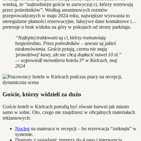
wiedzą, że “najtrudniejsi goście to zazwyczaj ci, którzy rezerwują
przez pośredników”. Według anonimowych rozmów
przeprowadzonych w maju 2024 roku, największe wyzwania to
nieregularne płatności rezerwacyjne, fałszywe dane kontaktowe i…
pretensje o brak widoku na góry w pokojach od strony parkingu.
“Najlepiej traktowani są ci, którzy rozmawiają
bezpośrednio. Przez pośredników – zawsze są jakieś
niedomówienia. Goście pytają, czemu nie mają
'prawdziwej' kawy, ale nie chcą dopłacić nawet 10 zł.”
— wypowiedź menedżera hotelu 3* w Kielcach, maj
2024
Goście, którzy widzieli za dużo
Goście hoteli w Kielcach potrafią być równie barwni jak miasto
samo w sobie. Oto, czego nie znajdziesz w oficjalnych materiałach
reklamowych:
Nocleg
na materacu w recepcji – bo rezerwacja “zniknęła” w
systemie.
Dramaty z sąsiadami: imprezy do 4 rano i interwencja