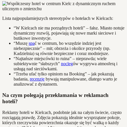
Lista najpopularniejszych stereotypów o hotelach w Kielcach:
“W Kielcach nie ma porządnych hoteli” – fałsz. Miasto notuje
dynamiczny rozwój, pojawiają się nowe marki sieciowe i
butikowe inwestycje.
“Muszę
spa
ć w centrum, bo wszędzie indziej jest
niebezpiecznie” – mit; obrzeża i okolice przyrody (np.
Kadzielnia) są równie bezpieczne i coraz modniejsze.
“Najtańsze miejscówki to ruina” – nieprawda; wiele
subiektywnie “słabszych”
nocleg
ów wygrywa atmosferą i
usługą nad sieciówkami.
“Trzeba ufać tylko opiniom na Booking” – jak pokazują
badania,
recenzje
bywają manipulowane, dlatego warto je
analizować z dystansem.
Na czym polegają przekłamania w reklamach
hoteli?
Reklamy hoteli w Kielcach, podobnie jak na całym świecie, często
rozciągają prawdę. Zdjęcia pokazują idealnie wysprzątane pokoje,
których rzeczywista powierzchnia okazuje się być walką o każdy