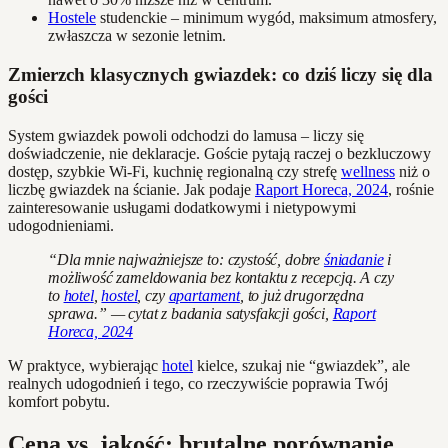
Hostele
studenckie – minimum wygód, maksimum atmosfery,
zwłaszcza w sezonie letnim.
Zmierzch klasycznych gwiazdek: co dziś liczy się dla
gości
System gwiazdek powoli odchodzi do lamusa – liczy się
doświadczenie, nie deklaracje. Goście pytają raczej o bezkluczowy
dostęp, szybkie Wi-Fi, kuchnię regionalną czy strefę
wellness
niż o
liczbę gwiazdek na ścianie. Jak podaje
Raport Horeca, 2024
, rośnie
zainteresowanie usługami dodatkowymi i nietypowymi
udogodnieniami.
“Dla mnie najważniejsze to: czystość, dobre
śniadanie
i
możliwość zameldowania bez kontaktu z recepcją. A czy
to
hotel
,
hostel
, czy
apartament
, to już drugorzędna
sprawa.” — cytat z badania satysfakcji gości,
Raport
Horeca, 2024
W praktyce, wybierając
hotel
kielce, szukaj nie “gwiazdek”, ale
realnych udogodnień i tego, co rzeczywiście poprawia Twój
komfort pobytu.
Cena vs. jakość: brutalne porównanie