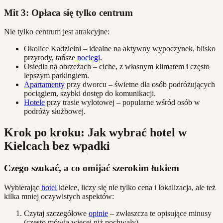
Mit 3: Opłaca się tylko centrum
Nie tylko centrum jest atrakcyjne:
Okolice Kadzielni – idealne na aktywny wypoczynek, blisko
przyrody, tańsze
noclegi
.
Osiedla na obrzeżach – ciche, z własnym klimatem i często
lepszym parkingiem.
Apartamenty
przy dworcu – świetne dla osób podróżujących
pociągiem, szybki dostęp do komunikacji.
Hotele
przy trasie wylotowej – popularne wśród osób w
podróży służbowej.
Krok po kroku: Jak wybrać hotel w
Kielcach bez wpadki
Czego szukać, a co omijać szerokim łukiem
Wybierając
hotel
kielce, liczy się nie tylko cena i lokalizacja, ale też
kilka mniej oczywistych aspektów:
Czytaj szczegółowe
opinie
– zwłaszcza te opisujące minusy
(często mówią więcej niż pochwały).