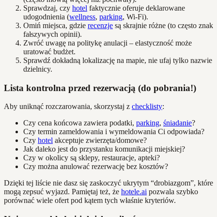
Sprawdzaj, czy
hotel
faktycznie oferuje deklarowane
udogodnienia (
wellness
,
parking
, Wi-Fi).
Omiń miejsca, gdzie
recenzje
są skrajnie różne (to często znak
fałszywych opinii).
Zwróć uwagę na politykę anulacji – elastyczność może
uratować budżet.
Sprawdź dokładną lokalizację na mapie, nie ufaj tylko nazwie
dzielnicy.
Lista kontrolna przed rezerwacją (do pobrania!)
Aby uniknąć rozczarowania, skorzystaj z
checklisty
:
Czy cena końcowa zawiera podatki,
parking
,
śniadanie
?
Czy termin zameldowania i wymeldowania Ci odpowiada?
Czy
hotel
akceptuje zwierzęta/domowe?
Jak daleko jest do przystanku komunikacji miejskiej?
Czy w okolicy są sklepy, restauracje, apteki?
Czy można anulować rezerwację bez kosztów?
Dzięki tej liście nie dasz się zaskoczyć ukrytym “drobiazgom”, które
mogą zepsuć wyjazd. Pamiętaj też, że
hotele.ai
pozwala szybko
porównać wiele ofert pod kątem tych właśnie kryteriów.