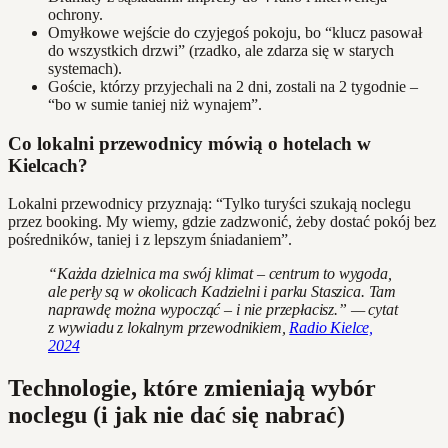
ochrony.
Omyłkowe wejście do czyjegoś pokoju, bo “klucz pasował
do wszystkich drzwi” (rzadko, ale zdarza się w starych
systemach).
Goście, którzy przyjechali na 2 dni, zostali na 2 tygodnie –
“bo w sumie taniej niż wynajem”.
Co lokalni przewodnicy mówią o hotelach w
Kielcach?
Lokalni przewodnicy przyznają: “Tylko turyści szukają noclegu
przez booking. My wiemy, gdzie zadzwonić, żeby dostać pokój bez
pośredników, taniej i z lepszym śniadaniem”.
“Każda dzielnica ma swój klimat – centrum to wygoda,
ale perły są w okolicach Kadzielni i parku Staszica. Tam
naprawdę można wypocząć – i nie przepłacisz.” — cytat
z wywiadu z lokalnym przewodnikiem,
Radio Kielce,
2024
Technologie, które zmieniają wybór
noclegu (i jak nie dać się nabrać)