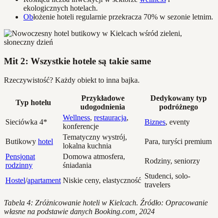
ekologicznych hotelach.
Ob
łożenie hoteli regularnie przekracza 70% w sezonie letnim.
Mit 2: Wszystkie hotele są takie same
Rzeczywistość? Każdy obiekt to inna bajka.
Przykładowe
Dedykowany typ
Typ hotelu
udogodnienia
podróżnego
Wellness
,
restauracja
,
Sieciówka 4*
Biznes
, eventy
konferencje
Tematyczny wystrój,
Butikowy
hotel
Para, turyści premium
lokalna kuchnia
Pensjonat
Domowa atmosfera,
Rodziny, seniorzy
rodzinny
śniadania
Studenci, solo-
Hostel
/
apartament
Niskie ceny, elastyczność
travelers
Tabela 4: Zróżnicowanie hoteli w Kielcach. Źródło: Opracowanie
własne na podstawie danych Booking.com, 2024