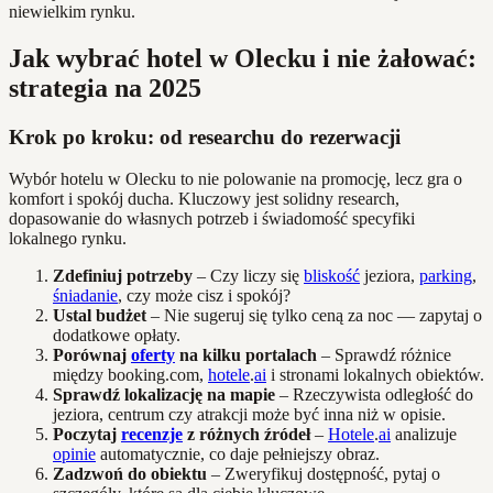
niewielkim rynku.
Jak wybrać hotel w Olecku i nie żałować:
strategia na 2025
Krok po kroku: od researchu do rezerwacji
Wybór hotelu w Olecku to nie polowanie na promocję, lecz gra o
komfort i spokój ducha. Kluczowy jest solidny research,
dopasowanie do własnych potrzeb i świadomość specyfiki
lokalnego rynku.
Zdefiniuj potrzeby
– Czy liczy się
bliskość
jeziora,
parking
,
śniadanie
, czy może cisz i spokój?
Ustal budżet
– Nie sugeruj się tylko ceną za noc — zapytaj o
dodatkowe opłaty.
Porównaj
oferty
na kilku portalach
– Sprawdź różnice
między booking.com,
hotele
.
ai
i stronami lokalnych obiektów.
Sprawdź lokalizację na mapie
– Rzeczywista odległość do
jeziora, centrum czy atrakcji może być inna niż w opisie.
Poczytaj
recenzje
z różnych źródeł
–
Hotele
.
ai
analizuje
opinie
automatycznie, co daje pełniejszy obraz.
Zadzwoń do obiektu
– Zweryfikuj dostępność, pytaj o