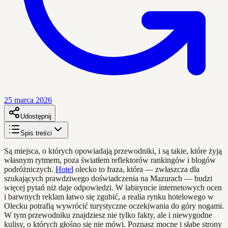
25 marca 2026
Udostępnij
Spis treści
Są miejsca, o których opowiadają przewodniki, i są takie, które żyją
własnym rytmem, poza światłem reflektorów rankingów i blogów
podróżniczych.
Hotel
olecko to fraza, która — zwłaszcza dla
szukających prawdziwego doświadczenia na Mazurach — budzi
więcej pytań niż daje odpowiedzi. W labiryncie internetowych ocen
i barwnych reklam łatwo się zgubić, a realia rynku hotelowego w
Olecku potrafią wywrócić turystyczne oczekiwania do góry nogami.
W tym przewodniku znajdziesz nie tylko fakty, ale i niewygodne
kulisy, o których głośno się nie mówi. Poznasz mocne i słabe strony