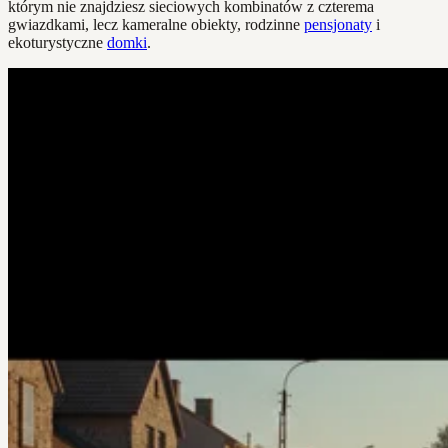
którym nie znajdziesz sieciowych kombinatów z czterema
gwiazdkami, lecz kameralne obiekty, rodzinne
pensjonaty
i
ekoturystyczne
domki
.