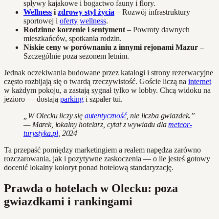
spływy kajakowe i bogactwo fauny i flory.
Wellness
i
zdrowy styl życia
– Rozwój infrastruktury
sportowej i
oferty
wellness
.
Rodzinne korzenie i sentyment
– Powroty dawnych
mieszkańców, spotkania rodzin.
Niskie ceny w porównaniu z innymi rejonami Mazur
–
Szczególnie poza sezonem letnim.
Jednak oczekiwania budowane przez katalogi i strony rezerwacyjne
często rozbijają się o twardą rzeczywistość. Goście liczą na
internet
w każdym pokoju, a zastają sygnał tylko w lobby. Chcą widoku na
jezioro — dostają
parking
i szpaler tui.
„W Olecku liczy się
autentyczność
, nie liczba gwiazdek.”
— Marek, lokalny hotelarz, cytat z wywiadu dla
meteor-
turystyka.pl
, 2024
Ta przepaść pomiędzy marketingiem a realem napędza zarówno
rozczarowania, jak i pozytywne zaskoczenia — o ile jesteś gotowy
docenić lokalny koloryt ponad hotelową standaryzację.
Prawda o hotelach w Olecku: poza
gwiazdkami i rankingami