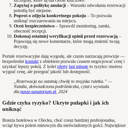
szczegóły, które są dla ciebie kluczowe.
Zapytaj o politykę anulacji
– Warunki odwołania rezerwacji
potrafią być niejasne.
Poproś o zdjęcia konkretnego pokoju
– To pozwala
uniknąć rozczarowania na miejscu.
Oceń bezpieczeństwo
– Sprawdź monitoring, zamki,
obecność recepcji.
Dokonaj ostatniej weryfikacji opinii przed rezerwacją
–
Pojawiają się nowe komentarze, które mogą zmienić twoją
decyzję.
Portale rezerwacyjne dają wygodę, ale często narzucają prowizje —
bezpośredni
kontakt
z obiektem pozwala czasem negocjować cenę i
uzyskać lepszy pokój. Z kolei
oferty
last minute
to ryzyko: możesz
wygrać cenę, ale przegrać jakość lub dostępność.
„Rezerwacja na ostatnią chwilę to rosyjska ruletka.” —
Natalia, doświadczona podróżniczka, cytat z wywiadu
dla
nasze-sanatorium.pl
, 2024
Gdzie czyha ryzyko? Ukryte pułapki i jak ich
uniknąć
Branża hotelowa w Olecku, choć coraz bardziej profesjonalna,
wciąż bywa polem minowym dla nieświadomych gości. Największe