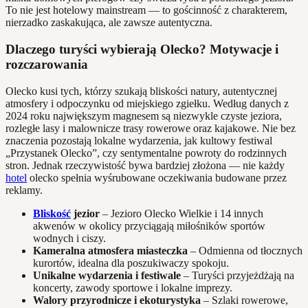
To nie jest hotelowy mainstream — to gościnność z charakterem,
nierzadko zaskakująca, ale zawsze autentyczna.
Dlaczego turyści wybierają Olecko? Motywacje i
rozczarowania
Olecko kusi tych, którzy szukają bliskości natury, autentycznej
atmosfery i odpoczynku od miejskiego zgiełku. Według danych z
2024 roku największym magnesem są niezwykle czyste jeziora,
rozległe lasy i malownicze trasy rowerowe oraz kajakowe. Nie bez
znaczenia pozostają lokalne wydarzenia, jak kultowy festiwal
„Przystanek Olecko”, czy sentymentalne powroty do rodzinnych
stron. Jednak rzeczywistość bywa bardziej złożona — nie każdy
hotel
olecko spełnia wyśrubowane oczekiwania budowane przez
reklamy.
Bliskość
jezior
– Jezioro Olecko Wielkie i 14 innych
akwenów w okolicy przyciągają miłośników sportów
wodnych i ciszy.
Kameralna atmosfera miasteczka
– Odmienna od tłocznych
kurortów, idealna dla poszukiwaczy spokoju.
Unikalne wydarzenia i festiwale
– Turyści przyjeżdżają na
koncerty, zawody sportowe i lokalne imprezy.
Walory przyrodnicze i ekoturystyka
– Szlaki rowerowe,