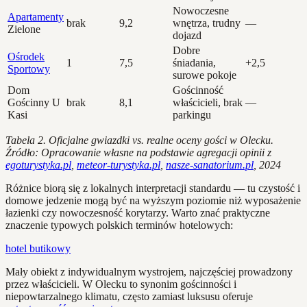
Nowoczesne
Apartamenty
brak
9,2
wnętrza, trudny
—
Zielone
dojazd
Dobre
Ośrodek
1
7,5
śniadania,
+2,5
Sportowy
surowe pokoje
Dom
Gościnność
Gościnny U
brak
8,1
właścicieli, brak
—
Kasi
parkingu
Tabela 2. Oficjalne gwiazdki vs. realne oceny gości w Olecku.
Źródło: Opracowanie własne na podstawie agregacji opinii z
egoturystyka.pl
,
meteor-turystyka.pl
,
nasze-sanatorium.pl
, 2024
Różnice biorą się z lokalnych interpretacji standardu — tu czystość i
domowe jedzenie mogą być na wyższym poziomie niż wyposażenie
łazienki czy nowoczesność korytarzy. Warto znać praktyczne
znaczenie typowych polskich terminów hotelowych:
hotel butikowy
Mały obiekt z indywidualnym wystrojem, najczęściej prowadzony
przez właścicieli. W Olecku to synonim gościnności i
niepowtarzalnego klimatu, często zamiast luksusu oferuje