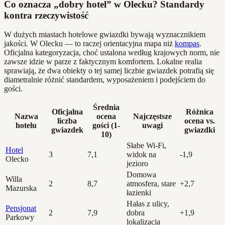
Co oznacza „dobry hotel” w Olecku? Standardy
kontra rzeczywistość
W dużych miastach hotelowe gwiazdki bywają wyznacznikiem
jakości. W Olecku — to raczej orientacyjna mapa niż
kompas
.
Oficjalna kategoryzacja, choć ustalona według krajowych norm, nie
zawsze idzie w parze z faktycznym komfortem. Lokalne realia
sprawiają, że dwa obiekty o tej samej liczbie gwiazdek potrafią się
diametralnie różnić standardem, wyposażeniem i podejściem do
gości.
Średnia
Oficjalna
Różnica
Nazwa
ocena
Najczęstsze
liczba
ocena vs.
hotelu
gości (1-
uwagi
gwiazdek
gwiazdki
10)
Słabe Wi-Fi,
Hotel
3
7,1
widok na
-1,9
Olecko
jezioro
Domowa
Willa
2
8,7
atmosfera, stare
+2,7
Mazurska
łazienki
Hałas z ulicy,
Pensjonat
2
7,9
dobra
+1,9
Parkowy
lokalizacja