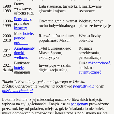
Domy
1980–
Lata stagnacji, turystyka
Umiarkowane,
wczasowe,
1989
głównie krajowa
sezonowe
ośrodki PRL
Pensjonaty
,
1990–
Otwarcie granic, wzrost
Większy popyt,
prywatne
1999
ruchu indywidualnego
pierwsze inwestycje
kwatery
Małe
hotele
,
2000–
Rozwój infrastruktury,
Wzrost liczby
pokoje
2010
popularność Mazur
obiektów
gościnne
Apartamenty
,
Tytuł Europejskiego
Rosnące
2011–
domki
,
Miasta Sportu,
oczekiwania,
2020
wellness
ekoturystyka
personalizacja
Butikowe
Duża
różnorodność
,
2021–
Inwestycje w szlaki,
hotele
,
nacisk na
dzisiaj
digitalizacja usług
glampingi
autentyczność
Tabela 1. Przemiany rynku noclegowego w Olecku.
Źródło: Opracowanie własne na podstawie
podroztrwa.pl
oraz
polskawliczbach.pl
Lokalna kultura, z jej mieszanką mazursko-litewskich tradycji,
wpływa na styl gościnności. Znajdziesz tu
pensjonaty
prowadzone
przez rodziny od pokoleń, miejsca, gdzie śniadania to nie bufet, a
miska domowych pierogów czy świeża ryba z pobliskiego jeziora.