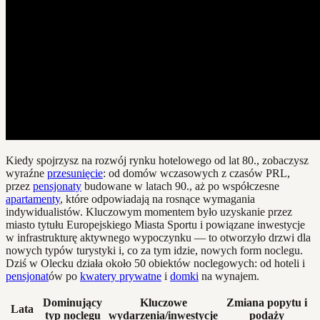
Kiedy spojrzysz na rozwój rynku hotelowego od lat 80., zobaczysz
wyraźne
przesunięcie
: od domów wczasowych z czasów PRL,
przez
pensjonaty
budowane w latach 90., aż po współczesne
apartamenty
, które odpowiadają na rosnące wymagania
indywidualistów. Kluczowym momentem było uzyskanie przez
miasto tytułu Europejskiego Miasta Sportu i powiązane inwestycje
w infrastrukturę aktywnego wypoczynku — to otworzyło drzwi dla
nowych typów turystyki i, co za tym idzie, nowych form noclegu.
Dziś w Olecku działa około 50 obiektów noclegowych: od hoteli i
pensjonat
ów po
kwatery prywatne
i
domki
na wynajem.
Dominujący
Kluczowe
Zmiana popytu i
Lata
typ noclegu
wydarzenia/inwestycje
podaży