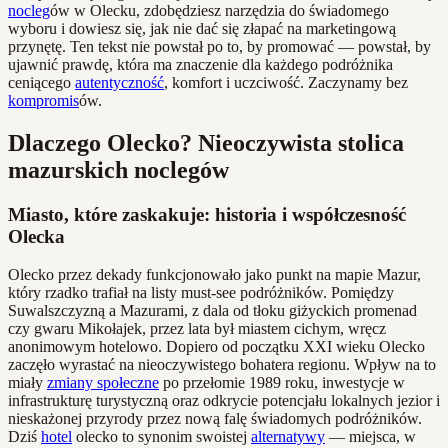
nocleg
ów w Olecku, zdobędziesz narzędzia do świadomego
wyboru i dowiesz się, jak nie dać się złapać na marketingową
przynętę. Ten tekst nie powstał po to, by promować — powstał, by
ujawnić prawdę, która ma znaczenie dla każdego podróżnika
ceniącego
autentyczność
, komfort i uczciwość. Zaczynamy bez
kompromis
ów.
Dlaczego Olecko? Nieoczywista stolica
mazurskich noclegów
Miasto, które zaskakuje: historia i współczesność
Olecka
Olecko przez dekady funkcjonowało jako punkt na mapie Mazur,
który rzadko trafiał na listy must-see podróżników. Pomiędzy
Suwalszczyzną a Mazurami, z dala od tłoku giżyckich promenad
czy gwaru Mikołajek, przez lata był miastem cichym, wręcz
anonimowym hotelowo. Dopiero od początku XXI wieku Olecko
zaczęło wyrastać na nieoczywistego bohatera regionu. Wpływ na to
miały
zmiany społeczne
po przełomie 1989 roku, inwestycje w
infrastrukturę turystyczną oraz odkrycie potencjału lokalnych jezior i
nieskażonej przyrody przez nową falę świadomych podróżników.
Dziś
hotel
olecko to synonim swoistej
alternatywy
— miejsca, w