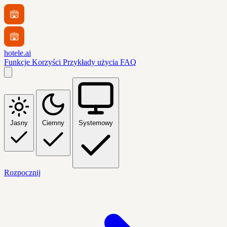
hotele.ai
Funkcje
Korzyści
Przykłady użycia
FAQ
Jasny
Ciemny
Systemowy
Rozpocznij