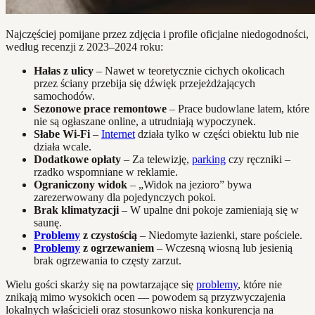
Najczęściej pomijane przez zdjęcia i profile oficjalne niedogodności,
według recenzji z 2023–2024 roku:
Hałas z ulicy
– Nawet w teoretycznie cichych okolicach
przez ściany przebija się dźwięk przejeżdżających
samochodów.
Sezonowe prace remontowe
– Prace budowlane latem, które
nie są ogłaszane online, a utrudniają wypoczynek.
Słabe Wi-Fi
–
Internet
działa tylko w części obiektu lub nie
działa wcale.
Dodatkowe opłaty
– Za telewizję,
parking
czy ręczniki –
rzadko wspomniane w reklamie.
Ograniczony widok
– „Widok na jezioro” bywa
zarezerwowany dla pojedynczych pokoi.
Brak klimatyzacji
– W upalne dni pokoje zamieniają się w
saunę.
Problemy
z czystością
– Niedomyte łazienki, stare pościele.
Problemy
z ogrzewaniem
– Wczesną wiosną lub jesienią
brak ogrzewania to częsty zarzut.
Wielu gości skarży się na powtarzające się
problemy
, które nie
znikają mimo wysokich ocen — powodem są przyzwyczajenia
lokalnych właścicieli oraz stosunkowo niska konkurencja na