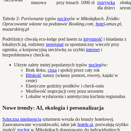
masowa
przy trasach
1000 zł
rozrywka
obsłu
dla dzieci
sezon
Tabela 3: Porównanie typów
nocleg
ów w Mikołajkach. Źródło:
Opracowanie własne na podstawie Booking.com,
hotel
-amax.pl,
mazurskiraj.pl
Podróżnicy chwalą eco-lodge pod lasem za
intymność
i śniadania z
lokalnych jaj, rodzinny
pensjonat
za spontaniczny wieczór przy
ognisku, a korporacyjną sieciówkę za szybki
internet
i
bezproblemowy check-in.
Ukryte zalety mniej popularnych typów
nocleg
ów:
Brak tłoku,
cisza
i spokój przez cały rok
Bliskość
natury (własny pomost, rowery, kajaki w
cenie)
Elastyczne godziny posiłków i check-outu
Możliwość negocjacji ceny poza sezonem
Lokalne wydarzenia i autentyczna kuchnia regionalna
Nowe trendy: AI, ekologia i personalizacja
Sztuczna inteligencja
szturmem weszła do branży hotelowej.
Zaawansowane wyszukiwarki, takie jak
hotele.ai
, pozwalają szybko
znaleźć
nocleg
w Mikołajkach dopasowany do indywidualnych