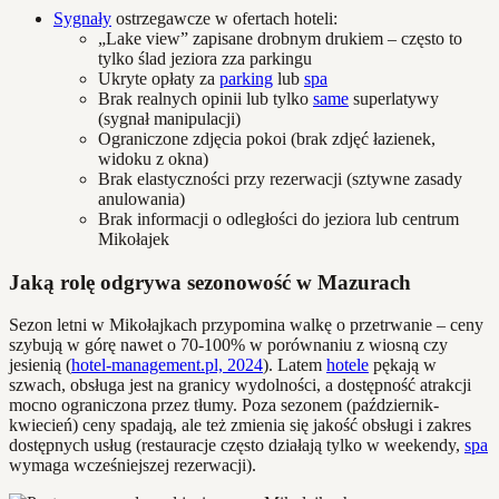
Sygnały
ostrzegawcze w ofertach hoteli:
„Lake view” zapisane drobnym drukiem – często to
tylko ślad jeziora zza parkingu
Ukryte opłaty za
parking
lub
spa
Brak realnych opinii lub tylko
same
superlatywy
(sygnał manipulacji)
Ograniczone zdjęcia pokoi (brak zdjęć łazienek,
widoku z okna)
Brak elastyczności przy rezerwacji (sztywne zasady
anulowania)
Brak informacji o odległości do jeziora lub centrum
Mikołajek
Jaką rolę odgrywa sezonowość w Mazurach
Sezon letni w Mikołajkach przypomina walkę o przetrwanie – ceny
szybują w górę nawet o 70-100% w porównaniu z wiosną czy
jesienią (
hotel-management.pl, 2024
). Latem
hotele
pękają w
szwach, obsługa jest na granicy wydolności, a dostępność atrakcji
mocno ograniczona przez tłumy. Poza sezonem (październik-
kwiecień) ceny spadają, ale też zmienia się jakość obsługi i zakres
dostępnych usług (restauracje często działają tylko w weekendy,
spa
wymaga wcześniejszej rezerwacji).