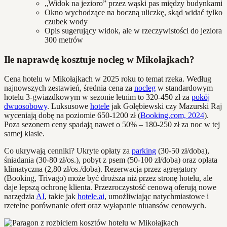
„Widok na jezioro” przez wąski pas między budynkami
Okno wychodzące na boczną uliczkę, skąd widać tylko
czubek wody
Opis sugerujący widok, ale w rzeczywistości do jeziora
300 metrów
Ile naprawdę kosztuje nocleg w Mikołajkach?
Cena hotelu w Mikołajkach w 2025 roku to temat rzeka. Według
najnowszych zestawień, średnia cena za
nocleg
w standardowym
hotelu 3-gwiazdkowym w sezonie letnim to 320-450 zł za
pokój
dwuosobowy
. Luksusowe
hotele
jak Gołębiewski czy Mazurski Raj
wyceniają dobę na poziomie 650-1200 zł (
Booking.com, 2024
).
Poza sezonem ceny spadają nawet o 50% – 180-250 zł za noc w tej
samej klasie.
Co ukrywają cenniki? Ukryte opłaty za
parking
(30-50 zł/doba),
śniadania (30-80 zł/os.), pobyt z psem (50-100 zł/doba) oraz opłata
klimatyczna (2,80 zł/os./doba). Rezerwacja przez agregatory
(Booking, Trivago) może być droższa niż przez stronę hotelu, ale
daje lepszą ochronę klienta. Przezroczystość cenową oferują nowe
narzędzia
AI
, takie jak
hotele.ai
, umożliwiając natychmiastowe i
rzetelne porównanie ofert oraz wyłapanie niuansów cenowych.