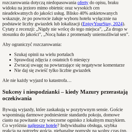
rozczarowania dotyczą niedopasowania
oferty
do opisu, braku
widoku na jezioro mimo obietnic oraz wysokich cen
nieadekwatnych do jakości usług. Blisko 40% ankietowanych
wskazuje, że po powrocie żałuje wyboru hotelu wyłącznie na
podstawie liczby gwiazdek lub lokalizacji (
EnjoyYourStay, 2024
).
Cytaty z recenzji: „Nigdy nie wrócę do tego miejsca”, „Za drogo w
stosunku do jakości”, „Nocą hałas z promenady uniemożliwiał sen”.
Aby ograniczyć rozczarowania:
Szukaj opinii na wielu portalach
Sprawdzaj zdjęcia z ostatnich 6 miesięcy
Zwracaj uwagę na powtarzające się negatywne komentarze
Nie daj się zwieść tylko liczbie gwiazdek
Ale nie każdy wyjazd to katastrofa…
Sukcesy i niespodzianki – kiedy Mazury przerastają
oczekiwania
Bywają wyjazdy, które zaskakują w pozytywnym sensie. Goście
wspominają darmowe podniesienie standardu pokoju, domowe
ciasto na powitanie czy wieczorne ognisko z lokalnym muzykiem.
Co wyróżnia
najlepsze hotele
? Indywidualna obsługa, szybka
reakcja na potrzeby gościa, niebanalne pomysły na wolny czas (np.