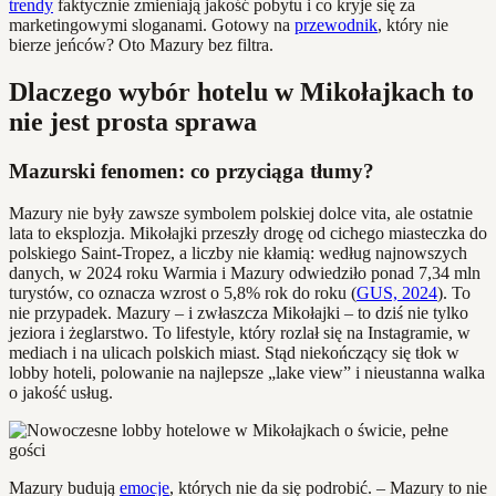
trendy
faktycznie zmieniają jakość pobytu i co kryje się za
marketingowymi sloganami. Gotowy na
przewodnik
, który nie
bierze jeńców? Oto Mazury bez filtra.
Dlaczego wybór hotelu w Mikołajkach to
nie jest prosta sprawa
Mazurski fenomen: co przyciąga tłumy?
Mazury nie były zawsze symbolem polskiej dolce vita, ale ostatnie
lata to eksplozja. Mikołajki przeszły drogę od cichego miasteczka do
polskiego Saint-Tropez, a liczby nie kłamią: według najnowszych
danych, w 2024 roku Warmia i Mazury odwiedziło ponad 7,34 mln
turystów, co oznacza wzrost o 5,8% rok do roku (
GUS, 2024
). To
nie przypadek. Mazury – i zwłaszcza Mikołajki – to dziś nie tylko
jeziora i żeglarstwo. To lifestyle, który rozlał się na Instagramie, w
mediach i na ulicach polskich miast. Stąd niekończący się tłok w
lobby hoteli, polowanie na najlepsze „lake view” i nieustanna walka
o jakość usług.
Mazury budują
emocje
, których nie da się podrobić. – Mazury to nie