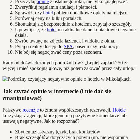
Przeczytaj
opinie
z ostatniego roku, nie tylko „najlepsze”.
Zweryfikuj regulamin anulacji i płatności.
Sprawdź, czy
hotel
pobiera dodatkowe opłaty na miejscu.
Porównaj ceny na kilku portalach.
Skontaktuj się bezpośrednio z hotelem, zapytaj o szczegóły.
Upewnij się, że
hotel
ma aktualne dane kontaktowe i legalnie
działa.
Zwróć uwagę na zdjęcia łazienek i widoku z okna.
Pytaj o realny dostęp do
SPA
, basenu czy restauracji.
Nie bój się negocjować ceny poza sezonem.
Rady od doświadczonych podróżników? „Lepiej zapłacić 50 zł
więcej i mieć spokojną głowę, niż potem żałować przez cały urlop.”
Jak czytać opinie w internecie (i nie dać się
zmanipulować)
Fałszywe
recenzje
to zmora współczesnych rezerwacji.
Hotele
korzystają z agencji, które generują pozytywne komentarze lub
usuwają negatywne. Jak to rozpoznać?
Zbyt entuzjastyczny język, brak konkretów
Brak szczegółów dotyczących pobytu (np. nie wspomina