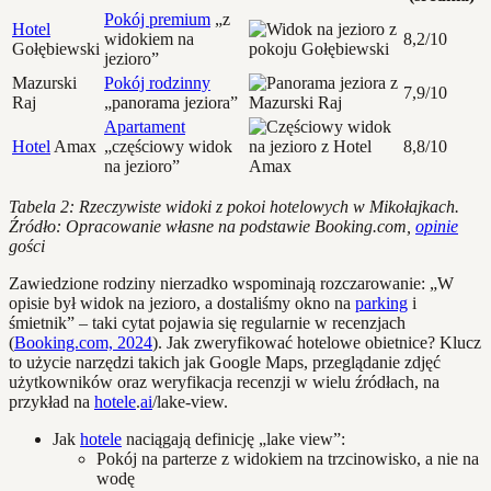
Pokój premium
„z
Hotel
widokiem na
8,2/10
Gołębiewski
jezioro”
Mazurski
Pokój rodzinny
7,9/10
Raj
„panorama jeziora”
Apartament
Hotel
Amax
„częściowy widok
8,8/10
na jezioro”
Tabela 2: Rzeczywiste widoki z pokoi hotelowych w Mikołajkach.
Źródło: Opracowanie własne na podstawie Booking.com,
opinie
gości
Zawiedzione rodziny nierzadko wspominają rozczarowanie: „W
opisie był widok na jezioro, a dostaliśmy okno na
parking
i
śmietnik” – taki cytat pojawia się regularnie w recenzjach
(
Booking.com, 2024
). Jak zweryfikować hotelowe obietnice? Klucz
to użycie narzędzi takich jak Google Maps, przeglądanie zdjęć
użytkowników oraz weryfikacja recenzji w wielu źródłach, na
przykład na
hotele
.
ai
/lake-view.
Jak
hotele
naciągają definicję „lake view”:
Pokój na parterze z widokiem na trzcinowisko, a nie na
wodę