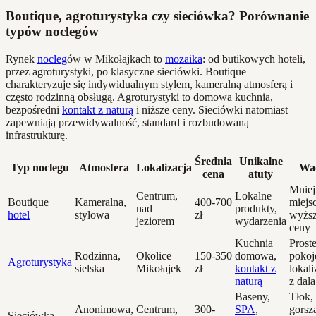
Boutique, agroturystyka czy sieciówka? Porównanie
typów noclegów
Rynek
nocleg
ów w Mikołajkach to
mozaika
: od butikowych hoteli,
przez agroturystyki, po klasyczne sieciówki. Boutique
charakteryzuje się indywidualnym stylem, kameralną atmosferą i
często rodzinną obsługą. Agroturystyki to domowa kuchnia,
bezpośredni
kontakt z naturą
i niższe ceny. Sieciówki natomiast
zapewniają przewidywalność, standard i rozbudowaną
infrastrukturę.
Średnia
Unikalne
Typ noclegu
Atmosfera
Lokalizacja
Wa
cena
atuty
Mniej
Centrum,
Lokalne
Boutique
Kameralna,
400-700
miejsc
nad
produkty,
hotel
stylowa
zł
wyżs
jeziorem
wydarzenia
ceny
Kuchnia
Prost
Rodzinna,
Okolice
150-350
domowa,
pokoj
Agroturystyka
sielska
Mikołajek
zł
kontakt z
lokali
naturą
z dala
Baseny,
Tłok,
Anonimowa,
Centrum,
300-
SPA
,
gorsz
Sieciówka