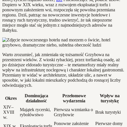
Dopiero w XIX wieku, wraz z rozwojem eksploatacji torfu i
ponownym założeniem wsi, rozpoczęła się powolna przemiana
regionu. Dziś, patrząc na nowoczesne inwestycje hotelowe i
rosnący ruch turystyczny, trudno uwierzyć, że tak niepozorne
miejsce mogło stać się jednym z najmodniejszych adresów na
Bałtyku.
Warto zrozumieć, jak zmieniała się tożsamość Grzybowa na
przestrzeni wieków. Z wioski rybackiej, przez torfiarską osadę, aż
po dzisiejsze eldorado turystyczne – te metamorfozy miały realny
wpływ na infrastrukturę noclegową i charakter lokalnej gastronomii.
Przemiany te widać w architekturze, układzie ulic, a nawet w
sposobie, w jaki lokalni mieszkańcy podchodzą do rosnącej liczby
odwiedzających.
Dominująca
Przełomowe
Wpływ na
Okres
działalność
wydarzenia
turystykę
XIV–
Majątek rycerski,
Pierwsza wzmianka o
XVIII
Brak turystyki
rybołówstwo
Grzybowie
w.
Ponowne założenie
Pierwsze domy
XIX w.
Eksploatacja torfu