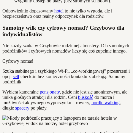
wygodny dostęp do plaży (bez stromych schodów).
Odpowiednio dopasowany
hotel
to nie tylko wygoda, ale i
bezpieczeństwo oraz realny odpoczynek dla rodziców.
Samotny wilk czy cyfrowy nomad? Grzybowo dla
indywidualistów
Nie każdy szuka w Grzybowie rodzinnej atmosfery. Dla samotnych
podróżników i cyfrowych nomadów liczy się coś zupełnie innego.
Cyfrowy nomad
Szuka stabilnego i szybkiego Wi-Fi, „co-workingowej” przestrzeni i
opcji
self
check-in bez konieczności kontaktu z obsługą. Samotny
podróżnik
Wybiera kameralne
pensjonaty
, gdzie nie jest się anonimowym, ale
unika głośnych atrakcji dla rodzin. Ceni
bliskość
do morza i
możliwości aktywnego wypoczynku – rowery,
nordic walking
,
długie
spacery
po plaży.