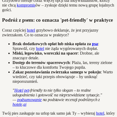
Grzybowo oferuje coraz więcej opcji dla indywidualistów, którzy
nie chcą
kompromis
ów – zyskuje dzięki temu nową grupę lojalnych
gości.
Podróż z psem: co oznacza 'pet-friendly' w praktyce
Coraz częściej
hotel
grzybowo deklaruje, że jest przyjazny
zwierzakom. Co to oznacza w praktyce?
Brak dodatkowych opłat lub niska opłata za
psa
:
Sprawdź, czy
hotel
nie żąda wygórowanych dopłat.
Miski, legowisko, woreczki na spacer
: Drobne, ale
znaczące detale.
Dostęp do terenów spacerowych
: Plaża, las, tereny zielone
– to kluczowe dla komfortu Twojego pupila.
Zakaz pozostawiania zwierzaka samego w pokoju
: Warto
wiedzieć, czy taki przepis obowiązuje – by uniknąć
nieporozumień.
"
Hotel
pet
-friendly to nie tylko slogan – to realne
udogodnienia i gotowość na nieprzewidziane sytuacje."
—
podsumowanie
na podstawie recenzji podróżnych z
hotele
.
ai
Twój pies zasługuje na urlop tak samo jak Ty – wybieraj
hotel
, który