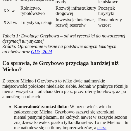
osady
letniskowe
Rolnictwo,
Rozwój infrastruktury
Początek
XX w.
rybołówstwo
drogowej
turystyki
Inwestycje hotelowe,
Dynamiczny
XXI w.
Turystyka, usługi
rozwój resortów
wzrost
Tabela 1: Ewolucja Grzybowa – od wsi rycerskiej do nowoczesnej
destynacji turystycznej
Źródło: Opracowanie własne na podstawie danych lokalnych
archiwów oraz
GUS, 2024
Co sprawia, że Grzybowo przyciąga bardziej niż
Mielno?
Z pozoru Mielno i Grzybowo to tylko dwie nadmorskie
miejscowości położone niedaleko siebie. Jednak w praktyce różni je
niemal wszystko – od charakteru plaż, przez ofertę hotelową, aż po
atmosferę na ulicach.
Kameralność zamiast tłoku
: W przeciwieństwie do
zatłoczonego Mielna, Grzybowo szczyci się szerokimi,
niemal pustymi plażami, na których nawet w szczycie sezonu
znajdziesz kawałek piasku tylko dla siebie. To nie Mielno – tu
nie natkniesz się na tłumy imprezowiczów, a
cisza