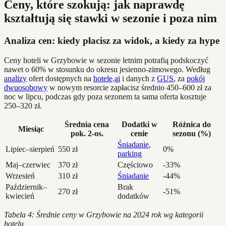
Ceny, które szokują: jak naprawdę
kształtują się stawki w sezonie i poza nim
Analiza cen: kiedy płacisz za widok, a kiedy za hype
Ceny hoteli w Grzybowie w sezonie letnim potrafią podskoczyć
nawet o 60% w stosunku do okresu jesienno-zimowego. Według
analizy
ofert dostępnych na
hotele
.
ai
i danych z
GUS
, za
pokój
dwuosobowy
w nowym resorcie zapłacisz średnio 450–600 zł za
noc w lipcu, podczas gdy poza sezonem ta sama oferta kosztuje
250–320 zł.
Średnia cena
Dodatki w
Różnica do
Miesiąc
pok. 2-os.
cenie
sezonu (%)
Śniadanie
,
Lipiec–sierpień
550 zł
0%
parking
Maj–czerwiec
370 zł
Częściowo
-33%
Wrzesień
310 zł
Śniadanie
-44%
Październik–
Brak
270 zł
-51%
kwiecień
dodatków
Tabela 4: Średnie ceny w Grzybowie na 2024 rok wg kategorii
hotelu