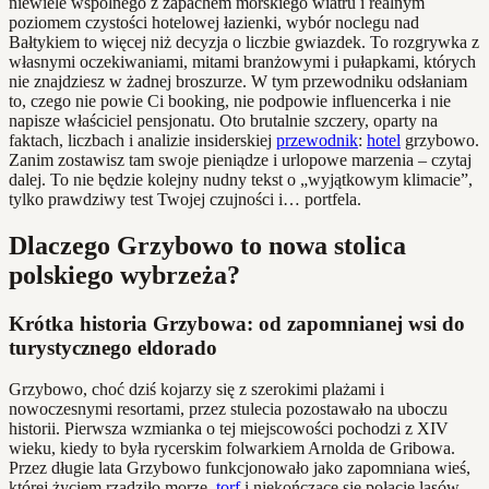
niewiele wspólnego z zapachem morskiego wiatru i realnym
poziomem czystości hotelowej łazienki, wybór noclegu nad
Bałtykiem to więcej niż decyzja o liczbie gwiazdek. To rozgrywka z
własnymi oczekiwaniami, mitami branżowymi i pułapkami, których
nie znajdziesz w żadnej broszurze. W tym przewodniku odsłaniam
to, czego nie powie Ci booking, nie podpowie influencerka i nie
napisze właściciel pensjonatu. Oto brutalnie szczery, oparty na
faktach, liczbach i analizie insiderskiej
przewodnik
:
hotel
grzybowo.
Zanim zostawisz tam swoje pieniądze i urlopowe marzenia – czytaj
dalej. To nie będzie kolejny nudny tekst o „wyjątkowym klimacie”,
tylko prawdziwy test Twojej czujności i… portfela.
Dlaczego Grzybowo to nowa stolica
polskiego wybrzeża?
Krótka historia Grzybowa: od zapomnianej wsi do
turystycznego eldorado
Grzybowo, choć dziś kojarzy się z szerokimi plażami i
nowoczesnymi resortami, przez stulecia pozostawało na uboczu
historii. Pierwsza wzmianka o tej miejscowości pochodzi z XIV
wieku, kiedy to była rycerskim folwarkiem Arnolda de Gribowa.
Przez długie lata Grzybowo funkcjonowało jako zapomniana wieś,
której życiem rządziło morze,
torf
i niekończące się połacie lasów.