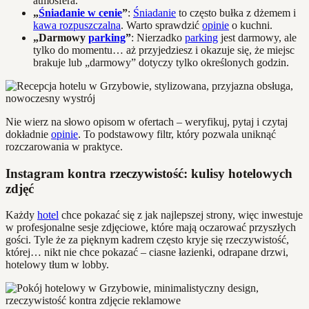
atmosfera.
„
Śniadanie w cenie
”
:
Śniadanie
to często bułka z dżemem i
kawa rozpuszczalna
. Warto sprawdzić
opinie
o kuchni.
„Darmowy
parking
”
: Nierzadko
parking
jest darmowy, ale
tylko do momentu… aż przyjedziesz i okazuje się, że miejsc
brakuje lub „darmowy” dotyczy tylko określonych godzin.
Nie wierz na słowo opisom w ofertach – weryfikuj, pytaj i czytaj
dokładnie
opinie
. To podstawowy filtr, który pozwala uniknąć
rozczarowania w praktyce.
Instagram kontra rzeczywistość: kulisy hotelowych
zdjęć
Każdy
hotel
chce pokazać się z jak najlepszej strony, więc inwestuje
w profesjonalne sesje zdjęciowe, które mają oczarować przyszłych
gości. Tyle że za pięknym kadrem często kryje się rzeczywistość,
której… nikt nie chce pokazać – ciasne łazienki, odrapane drzwi,
hotelowy tłum w lobby.