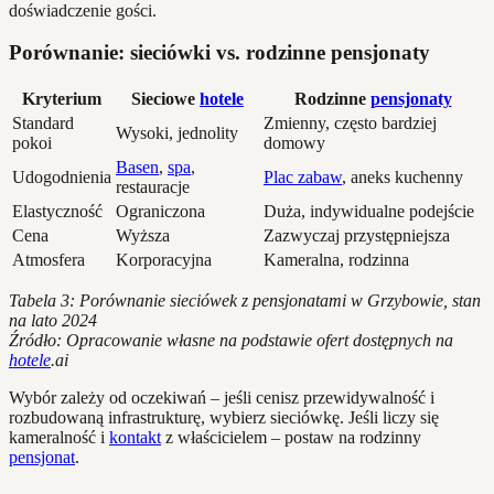
doświadczenie gości.
Porównanie: sieciówki vs. rodzinne pensjonaty
Kryterium
Sieciowe
hotele
Rodzinne
pensjonaty
Standard
Zmienny, często bardziej
Wysoki, jednolity
pokoi
domowy
Basen
,
spa
,
Udogodnienia
Plac zabaw
, aneks kuchenny
restauracje
Elastyczność
Ograniczona
Duża, indywidualne podejście
Cena
Wyższa
Zazwyczaj przystępniejsza
Atmosfera
Korporacyjna
Kameralna, rodzinna
Tabela 3: Porównanie sieciówek z pensjonatami w Grzybowie, stan
na lato 2024
Źródło: Opracowanie własne na podstawie ofert dostępnych na
hotele
.ai
Wybór zależy od oczekiwań – jeśli cenisz przewidywalność i
rozbudowaną infrastrukturę, wybierz sieciówkę. Jeśli liczy się
kameralność i
kontakt
z właścicielem – postaw na rodzinny
pensjonat
.