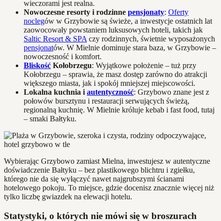
wieczorami jest realna.
Nowoczesne resorty i rodzinne
pensjonaty
:
Oferty
nocleg
ów w Grzybowie są świeże, a inwestycje ostatnich lat
zaowocowały powstaniem luksusowych hoteli, takich jak
Saltic Resort & SPA
czy rodzinnych, świetnie wyposażonych
pensjonat
ów. W Mielnie dominuje stara baza, w Grzybowie –
nowoczesność i komfort.
Bliskość
Kołobrzegu
: Wyjątkowe położenie – tuż przy
Kołobrzegu – sprawia, że masz dostęp zarówno do atrakcji
większego miasta, jak i spokój mniejszej miejscowości.
Lokalna kuchnia i
autentyczność
: Grzybowo znane jest z
połowów bursztynu i restauracji serwujących świeżą,
regionalną kuchnię. W Mielnie króluje kebab i fast food, tutaj
– smaki Bałtyku.
Wybierając Grzybowo zamiast Mielna, inwestujesz w autentyczne
doświadczenie Bałtyku – bez plastikowego blichtru i zgiełku,
którego nie da się wyłączyć nawet najgrubszymi ścianami
hotelowego pokoju. To miejsce, gdzie docenisz znacznie więcej niż
tylko liczbę gwiazdek na elewacji hotelu.
Statystyki, o których nie mówi się w broszurach