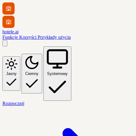
hotele.ai
Funkcje
Korzyści
Przykłady użycia
Jasny
Ciemny
Systemowy
Rozpocznij