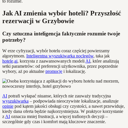
to rozumie.
Jak AI zmienia wybór hoteli? Przyszłość
rezerwacji w Grzybowie
Czy sztuczna inteligencja faktycznie rozumie twoje
potrzeby?
W erze cyfryzacji, wybór hotelu coraz częściej powierzamy
algorytmom.
Inteligentna wyszukiwarka noclegów
, taka jak
hotele
.
ai
, korzysta z zaawansowanych modeli
AI
, które analizują
setki parametrów: od preferencji użytkownika, przez poprzednie
wybory, aż po aktualne
promocje
i lokalizację.
AI
potrafi wyłapać niuanse, których nie zauważy tradycyjna
wyszukiwarka
– podpowiada nieoczywiste lokalizacje, analizuje
opinie
pod kątem jakości obsługi czy czystości, a nawet przewiduje,
kiedy dana oferta będzie najkorzystniejsza. W praktyce korzystanie
z
AI
oznacza mniej frustracji, a więcej trafionych decyzji –
szczególnie gdy czas i komfort mają kluczowe znaczenie.