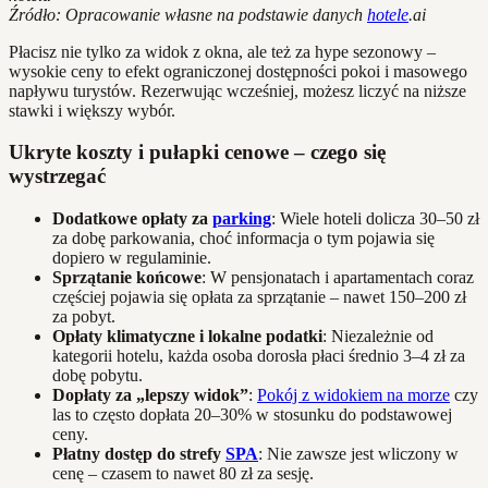
Źródło: Opracowanie własne na podstawie danych
hotele
.ai
Płacisz nie tylko za widok z okna, ale też za hype sezonowy –
wysokie ceny to efekt ograniczonej dostępności pokoi i masowego
napływu turystów. Rezerwując wcześniej, możesz liczyć na niższe
stawki i większy wybór.
Ukryte koszty i pułapki cenowe – czego się
wystrzegać
Dodatkowe opłaty za
parking
: Wiele hoteli dolicza 30–50 zł
za dobę parkowania, choć informacja o tym pojawia się
dopiero w regulaminie.
Sprzątanie końcowe
: W pensjonatach i apartamentach coraz
częściej pojawia się opłata za sprzątanie – nawet 150–200 zł
za pobyt.
Opłaty klimatyczne i lokalne podatki
: Niezależnie od
kategorii hotelu, każda osoba dorosła płaci średnio 3–4 zł za
dobę pobytu.
Dopłaty za „lepszy widok”
:
Pokój z widokiem na morze
czy
las to często dopłata 20–30% w stosunku do podstawowej
ceny.
Płatny dostęp do strefy
SPA
: Nie zawsze jest wliczony w
cenę – czasem to nawet 80 zł za sesję.