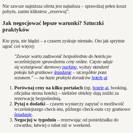
Nie zawsze najniższa oferta jest najtańsza – sprawdzaj pełen koszt
pobytu, zanim klikniesz „rezerwuj”.
Jak negocjować lepsze warunki? Sztuczki
praktyków
Kto pyta, nie błądzi – a czasem zyskuje niemało. Oto jak sprytnie
ugrać coś więcej:
"Zawsze warto zadzwonić bezpośrednio do hotelu po
wcześniejszym sprawdzeniu ceny online. Często udaje
się wytargować darmowy
parking
, wyższy standard
pokoju lub gratisowe
śniadanie
– szczególnie poza
sezonem." — na bazie praktyki doradców
hotele
.
ai
Porównaj ceny na kilku portalach
(np.
hotele
.
ai
, booking,
oficjalna strona hotelu) – niektóre obiekty dają zniżki za
rezerwację bezpośrednią.
Pytaj o dodatki
– czasem wystarczy zapytać o możliwość
wcześniejszego check-inu, późnego check-outu czy gratisowe
śniadanie
.
Negocjuj w tygodniu
– rezerwując od poniedziałku do
czwartku, łatwiej o rabat niż w weekend.