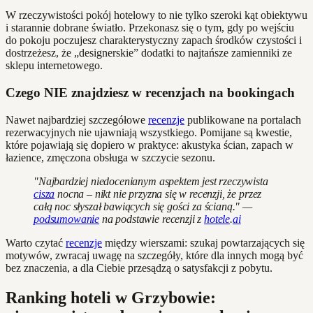
W rzeczywistości pokój hotelowy to nie tylko szeroki kąt obiektywu
i starannie dobrane światło. Przekonasz się o tym, gdy po wejściu
do pokoju poczujesz charakterystyczny zapach środków czystości i
dostrzeżesz, że „designerskie” dodatki to najtańsze zamienniki ze
sklepu internetowego.
Czego NIE znajdziesz w recenzjach na bookingach
Nawet najbardziej szczegółowe
recenzje
publikowane na portalach
rezerwacyjnych nie ujawniają wszystkiego. Pomijane są kwestie,
które pojawiają się dopiero w praktyce: akustyka ścian, zapach w
łazience, zmęczona obsługa w szczycie sezonu.
"Najbardziej niedocenianym aspektem jest rzeczywista
cisza
nocna – nikt nie przyzna się w recenzji, że przez
całą noc słyszał bawiących się gości za ścianą." —
podsumowanie
na podstawie recenzji z
hotele
.
ai
Warto czytać
recenzje
między wierszami: szukaj powtarzających się
motywów, zwracaj uwagę na szczegóły, które dla innych mogą być
bez znaczenia, a dla Ciebie przesądzą o satysfakcji z pobytu.
Ranking hoteli w Grzybowie: