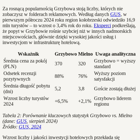
Za rosnącą popularnością Grzybowa stoją liczby, których nie
zobaczysz w folderach reklamowych. Według danych
GUS
, w
pierwszym półroczu 2024 roku region kołobrzeski odwiedziło 16,9
mln turystów – to wzrost o 3,4% rok do roku.
Eksperci
podkreślają,
że popyt w Grzybowie rośnie szybciej niż w innych nadmorskich
miejscowościach, głównie dzięki wysokiej jakości usług i
inwestycjom w infrastrukturę hotelową.
Wskaźnik
Grzybowo
Mielno
Uwaga analityczna
Średnia cena za pokój
Grzybowo = wyższy
370
320
(PLN)
standard
Odsetek recenzji
Wyższy poziom
88%
76%
pozytywnych
satysfakcji
Średnia długość pobytu
5,2
3,8
Goście zostają dłużej
(dni)
Wzrost liczby turystów
Grzybowo liderem
+6,5%
+2,1%
2024
regionu
Tabela 2: Porównanie kluczowych statystyk Grzybowo vs. Mielno
(dane:
GUS
, sierpień 2024)
Źródło:
GUS, 2024
Wzrost liczby i jakości inwestycji hotelowych przekłada się