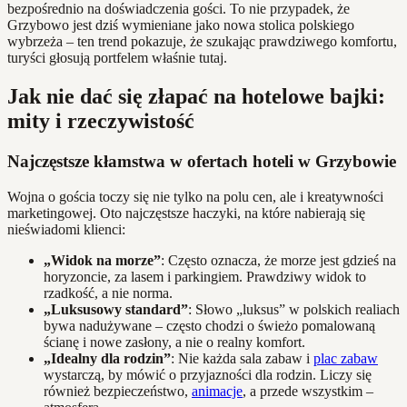
bezpośrednio na doświadczenia gości. To nie przypadek, że
Grzybowo jest dziś wymieniane jako nowa stolica polskiego
wybrzeża – ten trend pokazuje, że szukając prawdziwego komfortu,
turyści głosują portfelem właśnie tutaj.
Jak nie dać się złapać na hotelowe bajki:
mity i rzeczywistość
Najczęstsze kłamstwa w ofertach hoteli w Grzybowie
Wojna o gościa toczy się nie tylko na polu cen, ale i kreatywności
marketingowej. Oto najczęstsze haczyki, na które nabierają się
nieświadomi klienci:
„Widok na morze”
: Często oznacza, że morze jest gdzieś na
horyzoncie, za lasem i parkingiem. Prawdziwy widok to
rzadkość, a nie norma.
„Luksusowy standard”
: Słowo „luksus” w polskich realiach
bywa nadużywane – często chodzi o świeżo pomalowaną
ścianę i nowe zasłony, a nie o realny komfort.
„Idealny dla rodzin”
: Nie każda sala zabaw i
plac zabaw
wystarczą, by mówić o przyjazności dla rodzin. Liczy się
również bezpieczeństwo,
animacje
, a przede wszystkim –