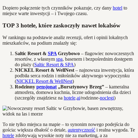
Dopiero połączenie tych czynników pokazuje, czy dany
hotel
to
miejsce warte inwestycji – i Twojego czasu.
TOP 3 hotele, które zaskoczyły nawet lokalsów
W rankingu na podstawie analiz recenzji, ofert i opinii lokalnych
mieszkańców, na podium znalazły się:
Saltic Resort &
SPA
Grzybowo
– flagowiec nowoczesnych
resortów, z własnym
spa
, basenem i bezpośrednim dostępem
do plaży (
Saltic Resort & SPA
)
NICKEL Resort & WellNest
– najnowsza inwestycja, która
podbiła serca rodzin i miłośników aktywnego wypoczynku
(
NICKEL Resort & WellNest
)
Rodzinny
pensjonat
„Bursztynowy Brzeg”
– kameralna
atmosfera, domowa kuchnia, liczne udogodnienia dla dzieci
(szczegóły znajdziesz na
hotele
.
ai
/rodzinne-
noclegi
)
To nie tylko miejsca na mapie – to synonim nowego podejścia do
gościa: większa dbałość o detale,
autentyczność
i realna wygoda. Te
hotele
zdobywają wysokie noty nie za marketing, a za