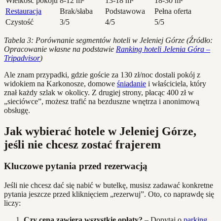
Wielkość pokoju
8-12 m²
13-18 m²
18-30 m²
Restauracja
Brak/słaba
Podstawowa
Pełna oferta
Czystość
3/5
4/5
5/5
Tabela 3: Porównanie segmentów hoteli w Jeleniej Górze (Źródło:
Opracowanie własne na podstawie
Ranking hoteli Jelenia Góra –
Tripadvisor
)
Ale znam przypadki, gdzie goście za 130 zł/noc dostali pokój z
widokiem na Karkonosze, domowe
śniadanie
i właściciela, który
znał każdy szlak w okolicy. Z drugiej strony, płacąc 400 zł w
„sieciówce”, możesz trafić na bezduszne wnętrza i anonimową
obsługę.
Jak wybierać hotele w Jeleniej Górze,
jeśli nie chcesz zostać frajerem
Kluczowe pytania przed rezerwacją
Jeśli nie chcesz dać się nabić w butelkę, musisz zadawać konkretne
pytania jeszcze przed kliknięciem „rezerwuj”. Oto, co naprawdę się
liczy:
Czy cena zawiera wszystkie opłaty?
– Dopytaj o
parking
,