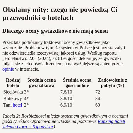
Obalamy mity: czego nie powiedzą Ci
przewodniki o hotelach
Dlaczego oceny gwiazdkowe nie mają sensu
Przez lata podróżnicy traktowali oceny gwiazdkowe jako
wyrocznię. Problem w tym, że system w Polsce jest przestarzały i
nie odzwierciedla rzeczywistej jakości usług. Według raportu
„Hotelarstwo 2.0” (2024), aż 61% gości deklaruje, że gwiazdki
mijają się z ich doświadczeniem, a najważniejsze są autentyczne
opinie
w internecie.
Rodzaj
Średnia ocena
Średnia ocena
Zadowolenie z
hotelu
gwiazdkowa
gości online
pobytu (%)
Sieciówka
3*
7,6/10
72
Butikowy
4*
8,8/10
84
Tani
hotel
2*
6,9/10
60
Tabela 2: Rozbieżności między systemem gwiazdkowym a ocenami
gości (Źródło: Opracowanie własne na podstawie
Ranking hoteli
Jelenia Góra – Tripadvisor
)