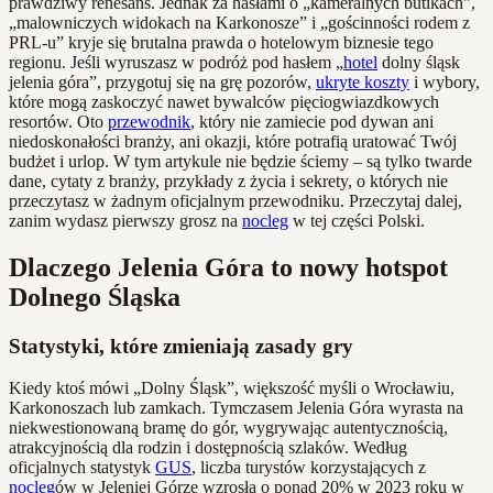
prawdziwy renesans. Jednak za hasłami o „kameralnych butikach”,
„malowniczych widokach na Karkonosze” i „gościnności rodem z
PRL-u” kryje się brutalna prawda o hotelowym biznesie tego
regionu. Jeśli wyruszasz w podróż pod hasłem „
hotel
dolny śląsk
jelenia góra”, przygotuj się na grę pozorów,
ukryte koszty
i wybory,
które mogą zaskoczyć nawet bywalców pięciogwiazdkowych
resortów. Oto
przewodnik
, który nie zamiecie pod dywan ani
niedoskonałości branży, ani okazji, które potrafią uratować Twój
budżet i urlop. W tym artykule nie będzie ściemy – są tylko twarde
dane, cytaty z branży, przykłady z życia i sekrety, o których nie
przeczytasz w żadnym oficjalnym przewodniku. Przeczytaj dalej,
zanim wydasz pierwszy grosz na
nocleg
w tej części Polski.
Dlaczego Jelenia Góra to nowy hotspot
Dolnego Śląska
Statystyki, które zmieniają zasady gry
Kiedy ktoś mówi „Dolny Śląsk”, większość myśli o Wrocławiu,
Karkonoszach lub zamkach. Tymczasem Jelenia Góra wyrasta na
niekwestionowaną bramę do gór, wygrywając autentycznością,
atrakcyjnością dla rodzin i dostępnością szlaków. Według
oficjalnych statystyk
GUS
, liczba turystów korzystających z
nocleg
ów w Jeleniej Górze wzrosła o ponad 20% w 2023 roku w