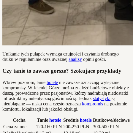
Unikanie tych pułapek wymaga czujności i czytania drobnego
druku w regulaminie oraz uważnej
analizy
opinii gości.
Czy tanie to zawsze gorsze? Szokujące przykłady
Wbrew pozorom, tanie
hotele
nie zawsze oznaczają wyłącznie
kompromisy. W Jeleniej Górze można znaleźć budżetowe obiekty z
duszą, prowadzone przez pasjonatów, którzy nadrabiają niedostatki
infrastruktury autentyczną gościnnością. Jednak
statystyki
są
nieubłagane — niska cena często oznacza
kompromis
na poziomie
komfortu, lokalizacji lub jakości obsługi.
Cecha
Tanie
hotele
Średnie
hotele
Butikowe/sieciowe
Cena za noc
120-160 PLN
200-250 PLN
300-500 PLN