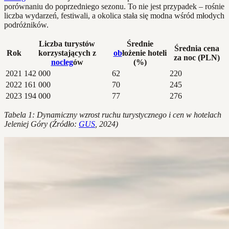
porównaniu do poprzedniego sezonu. To nie jest przypadek – rośnie
liczba wydarzeń, festiwali, a okolica stała się modna wśród młodych
podróżników.
Liczba turystów
Średnie
Średnia cena
Rok
korzystających z
ob
łożenie hoteli
za noc (PLN)
nocleg
ów
(%)
2021
142 000
62
220
2022
161 000
70
245
2023
194 000
77
276
Tabela 1: Dynamiczny wzrost ruchu turystycznego i cen w hotelach
Jeleniej Góry (Źródło:
GUS
, 2024)