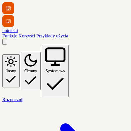
hotele.ai
Funkcje
Korzyści
Przykłady użycia
Jasny
Ciemny
Systemowy
Rozpocznij