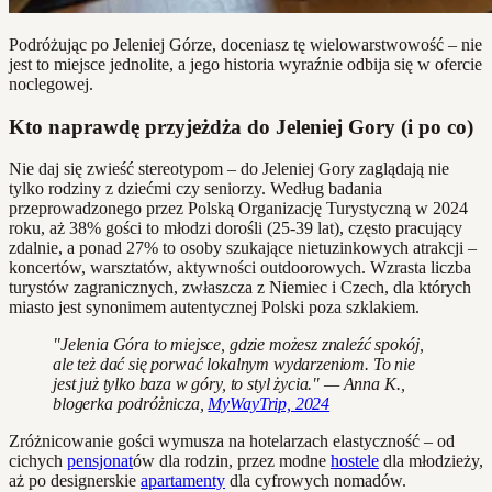
Podróżując po Jeleniej Górze, doceniasz tę wielowarstwowość – nie
jest to miejsce jednolite, a jego historia wyraźnie odbija się w ofercie
noclegowej.
Kto naprawdę przyjeżdża do Jeleniej Gory (i po co)
Nie daj się zwieść stereotypom – do Jeleniej Gory zaglądają nie
tylko rodziny z dziećmi czy seniorzy. Według badania
przeprowadzonego przez Polską Organizację Turystyczną w 2024
roku, aż 38% gości to młodzi dorośli (25-39 lat), często pracujący
zdalnie, a ponad 27% to osoby szukające nietuzinkowych atrakcji –
koncertów, warsztatów, aktywności outdoorowych. Wzrasta liczba
turystów zagranicznych, zwłaszcza z Niemiec i Czech, dla których
miasto jest synonimem autentycznej Polski poza szklakiem.
"Jelenia Góra to miejsce, gdzie możesz znaleźć spokój,
ale też dać się porwać lokalnym wydarzeniom. To nie
jest już tylko baza w góry, to styl życia." — Anna K.,
blogerka podróżnicza,
MyWayTrip, 2024
Zróżnicowanie gości wymusza na hotelarzach elastyczność – od
cichych
pensjonat
ów dla rodzin, przez modne
hostele
dla młodzieży,
aż po designerskie
apartamenty
dla cyfrowych nomadów.