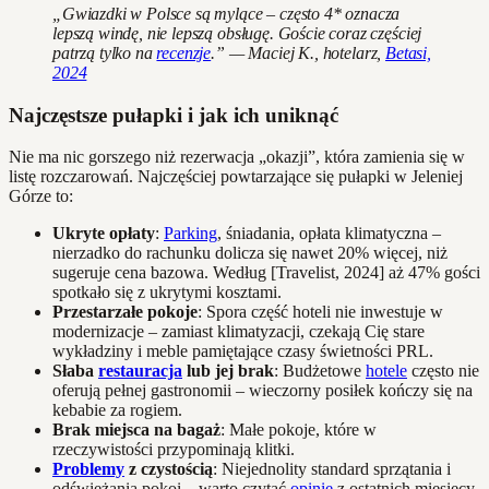
„Gwiazdki w Polsce są mylące – często 4* oznacza
lepszą windę, nie lepszą obsługę. Goście coraz częściej
patrzą tylko na
recenzje
.” — Maciej K., hotelarz,
Betasi,
2024
Najczęstsze pułapki i jak ich uniknąć
Nie ma nic gorszego niż rezerwacja „okazji”, która zamienia się w
listę rozczarowań. Najczęściej powtarzające się pułapki w Jeleniej
Górze to:
Ukryte opłaty
:
Parking
, śniadania, opłata klimatyczna –
nierzadko do rachunku dolicza się nawet 20% więcej, niż
sugeruje cena bazowa. Według [Travelist, 2024] aż 47% gości
spotkało się z ukrytymi kosztami.
Przestarzałe pokoje
: Spora część hoteli nie inwestuje w
modernizacje – zamiast klimatyzacji, czekają Cię stare
wykładziny i meble pamiętające czasy świetności PRL.
Słaba
restauracja
lub jej brak
: Budżetowe
hotele
często nie
oferują pełnej gastronomii – wieczorny posiłek kończy się na
kebabie za rogiem.
Brak miejsca na bagaż
: Małe pokoje, które w
rzeczywistości przypominają klitki.
Problemy
z czystością
: Niejednolity standard sprzątania i
odświeżania pokoi – warto czytać
opinie
z ostatnich miesięcy.