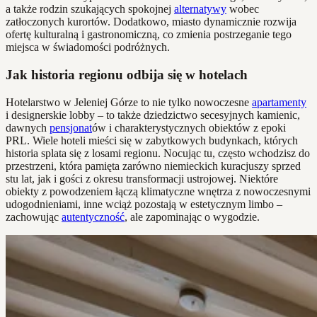
a także rodzin szukających spokojnej
alternatywy
wobec
zatłoczonych kurortów. Dodatkowo, miasto dynamicznie rozwija
ofertę kulturalną i gastronomiczną, co zmienia postrzeganie tego
miejsca w świadomości podróżnych.
Jak historia regionu odbija się w hotelach
Hotelarstwo w Jeleniej Górze to nie tylko nowoczesne
apartamenty
i designerskie lobby – to także dziedzictwo secesyjnych kamienic,
dawnych
pensjonat
ów i charakterystycznych obiektów z epoki
PRL. Wiele hoteli mieści się w zabytkowych budynkach, których
historia splata się z losami regionu. Nocując tu, często wchodzisz do
przestrzeni, która pamięta zarówno niemieckich kuracjuszy sprzed
stu lat, jak i gości z okresu transformacji ustrojowej. Niektóre
obiekty z powodzeniem łączą klimatyczne wnętrza z nowoczesnymi
udogodnieniami, inne wciąż pozostają w estetycznym limbo –
zachowując
autentyczność
, ale zapominając o wygodzie.