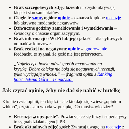
Brak szczegółowych zdjęć łazienki
– często ukrywają
kiepski stan sanitariatów.
Ciągle te
same
, ogólne
opinie
– oznacza kupione
recenzje
lub aktywną moderację negatywów.
Dziwaczne godziny zameldowania i wymeldowania
–
świadczy o chaosie organizacyjnym.
Brak informacji o Wi-Fi lub jego jakość
– dla cyfrowych
nomadów kluczowe.
Brak reakcji na negatywne
opinie
–
ignorowanie
feedbacku to sygnał, że gość nie jest priorytetem.
„Najwięcej o hotelu mówi sposób reagowania na
krytykę. Dobre obiekty nie boją się negatywnych recenzji,
tylko wyciągają wnioski.” — fragment opinii z
Ranking
hoteli Jelenia Góra – Tripadvisor
Jak czytać opinie, żeby nie dać się nabić w butelkę
Kto nie czyta opinii, ten błądzi – ale kto daje się zwieść „opiniom
widmo”, często sam wpada w pułapkę. Co musisz wiedzieć?
Recenzja „copy-paste”
: Powtarzające się frazy i superlatywy
to sygnał działań agencji PR.
Brak aktualnych zdjęć gości
: Zwracaj uwagę na
recenzje
z