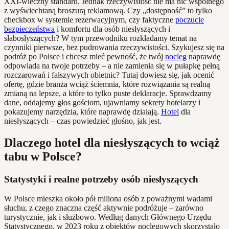
XXI-wieczny standard. Jednak rzeczywistość nie ma nic wspólnego
z wyświechtaną broszurą reklamową. Czy „dostępność” to tylko
checkbox w systemie rezerwacyjnym, czy faktyczne
poczucie
bezpieczeństwa
i komfortu dla osób niesłyszących i
słabosłyszących? W tym przewodniku rozkładamy temat na
czynniki pierwsze, bez pudrowania rzeczywistości. Szykujesz się na
podróż po Polsce i chcesz mieć pewność, że twój
nocleg
naprawdę
odpowiada na twoje potrzeby – a nie zamienia się w pułapkę pełną
rozczarowań i fałszywych obietnic? Tutaj dowiesz się, jak ocenić
ofertę, gdzie branża wciąż ściemnia, które rozwiązania są realną
zmianą na lepsze, a które to tylko puste deklaracje. Sprawdzamy
dane, oddajemy głos gościom, ujawniamy sekrety hotelarzy i
pokazujemy narzędzia, które naprawdę działają.
Hotel
dla
niesłyszących – czas powiedzieć głośno, jak jest.
Dlaczego hotel dla niesłyszących to wciąż
tabu w Polsce?
Statystyki i realne potrzeby osób niesłyszących
W Polsce mieszka około pół miliona osób z poważnymi wadami
słuchu, z czego znaczna część aktywnie podróżuje – zarówno
turystycznie, jak i służbowo. Według danych Głównego Urzędu
Statystycznego, w 2023 roku z obiektów noclegowych skorzystało