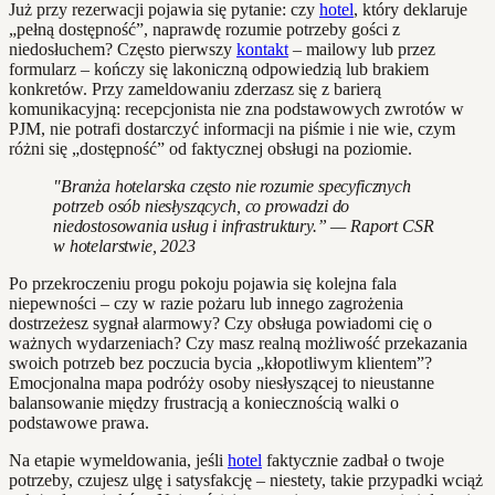
Już przy rezerwacji pojawia się pytanie: czy
hotel
, który deklaruje
„pełną dostępność”, naprawdę rozumie potrzeby gości z
niedosłuchem? Często pierwszy
kontakt
– mailowy lub przez
formularz – kończy się lakoniczną odpowiedzią lub brakiem
konkretów. Przy zameldowaniu zderzasz się z barierą
komunikacyjną: recepcjonista nie zna podstawowych zwrotów w
PJM, nie potrafi dostarczyć informacji na piśmie i nie wie, czym
różni się „dostępność” od faktycznej obsługi na poziomie.
"Branża hotelarska często nie rozumie specyficznych
potrzeb osób niesłyszących, co prowadzi do
niedostosowania usług i infrastruktury.” — Raport CSR
w hotelarstwie, 2023
Po przekroczeniu progu pokoju pojawia się kolejna fala
niepewności – czy w razie pożaru lub innego zagrożenia
dostrzeżesz sygnał alarmowy? Czy obsługa powiadomi cię o
ważnych wydarzeniach? Czy masz realną możliwość przekazania
swoich potrzeb bez poczucia bycia „kłopotliwym klientem”?
Emocjonalna mapa podróży osoby niesłyszącej to nieustanne
balansowanie między frustracją a koniecznością walki o
podstawowe prawa.
Na etapie wymeldowania, jeśli
hotel
faktycznie zadbał o twoje
potrzeby, czujesz ulgę i satysfakcję – niestety, takie przypadki wciąż