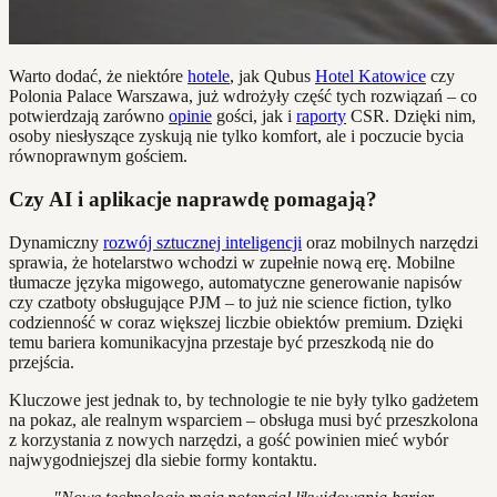
Warto dodać, że niektóre
hotele
, jak Qubus
Hotel Katowice
czy
Polonia Palace Warszawa, już wdrożyły część tych rozwiązań – co
potwierdzają zarówno
opinie
gości, jak i
raporty
CSR. Dzięki nim,
osoby niesłyszące zyskują nie tylko komfort, ale i poczucie bycia
równoprawnym gościem.
Czy AI i aplikacje naprawdę pomagają?
Dynamiczny
rozwój sztucznej inteligencji
oraz mobilnych narzędzi
sprawia, że hotelarstwo wchodzi w zupełnie nową erę. Mobilne
tłumacze języka migowego, automatyczne generowanie napisów
czy czatboty obsługujące PJM – to już nie science fiction, tylko
codzienność w coraz większej liczbie obiektów premium. Dzięki
temu bariera komunikacyjna przestaje być przeszkodą nie do
przejścia.
Kluczowe jest jednak to, by technologie te nie były tylko gadżetem
na pokaz, ale realnym wsparciem – obsługa musi być przeszkolona
z korzystania z nowych narzędzi, a gość powinien mieć wybór
najwygodniejszej dla siebie formy kontaktu.