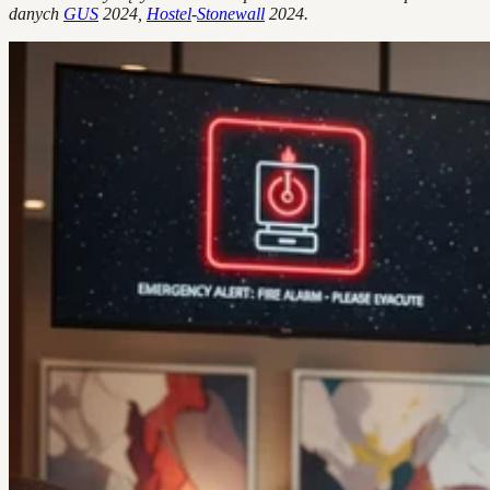
danych
GUS
2024,
Hostel
-
Stonewall
2024.