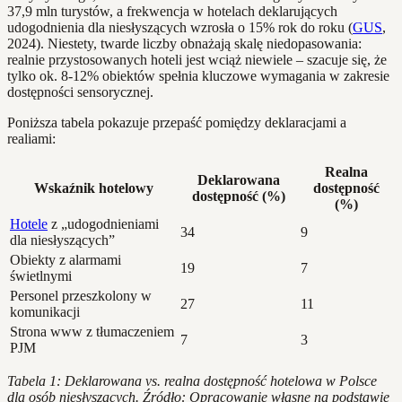
37,9 mln turystów, a frekwencja w hotelach deklarujących
udogodnienia dla niesłyszących wzrosła o 15% rok do roku (
GUS
,
2024). Niestety, twarde liczby obnażają skalę niedopasowania:
realnie przystosowanych hoteli jest wciąż niewiele – szacuje się, że
tylko ok. 8-12% obiektów spełnia kluczowe wymagania w zakresie
dostępności sensorycznej.
Poniższa tabela pokazuje przepaść pomiędzy deklaracjami a
realiami:
Realna
Deklarowana
Wskaźnik hotelowy
dostępność
dostępność (%)
(%)
Hotele
z „udogodnieniami
34
9
dla niesłyszących”
Obiekty z alarmami
19
7
świetlnymi
Personel przeszkolony w
27
11
komunikacji
Strona www z tłumaczeniem
7
3
PJM
Tabela 1: Deklarowana vs. realna dostępność hotelowa w Polsce
dla osób niesłyszących. Źródło: Opracowanie własne na podstawie