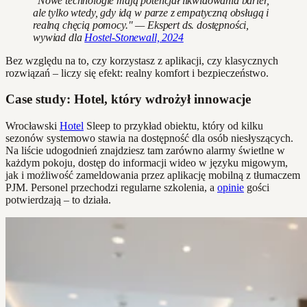
"Nowe technologie mają potencjał likwidowania barier,
ale tylko wtedy, gdy idą w parze z empatyczną obsługą i
realną chęcią pomocy." — Ekspert ds. dostępności,
wywiad dla
Hostel-Stonewall, 2024
Bez względu na to, czy korzystasz z aplikacji, czy klasycznych
rozwiązań – liczy się efekt: realny komfort i bezpieczeństwo.
Case study: Hotel, który wdrożył innowacje
Wrocławski
Hotel
Sleep to przykład obiektu, który od kilku
sezonów systemowo stawia na dostępność dla osób niesłyszących.
Na liście udogodnień znajdziesz tam zarówno alarmy świetlne w
każdym pokoju, dostęp do informacji wideo w języku migowym,
jak i możliwość zameldowania przez aplikację mobilną z tłumaczem
PJM. Personel przechodzi regularne szkolenia, a
opinie
gości
potwierdzają – to działa.