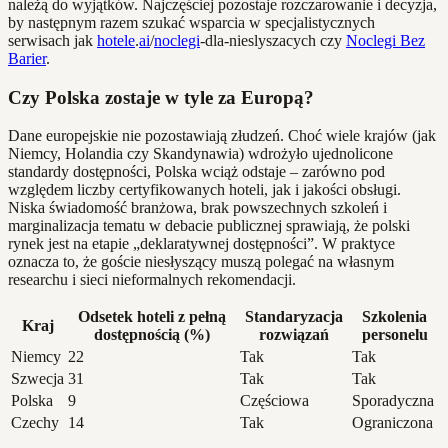
należą do wyjątków. Najczęściej pozostaje rozczarowanie i decyzja,
by następnym razem szukać wsparcia w specjalistycznych
serwisach jak
hotele
.
ai
/
noclegi
-dla-nieslyszacych czy
Noclegi Bez
Barier
.
Czy Polska zostaje w tyle za Europą?
Dane europejskie nie pozostawiają złudzeń. Choć wiele krajów (jak
Niemcy, Holandia czy Skandynawia) wdrożyło ujednolicone
standardy dostępności, Polska wciąż odstaje – zarówno pod
względem liczby certyfikowanych hoteli, jak i jakości obsługi.
Niska świadomość branżowa, brak powszechnych szkoleń i
marginalizacja tematu w debacie publicznej sprawiają, że polski
rynek jest na etapie „deklaratywnej dostępności”. W praktyce
oznacza to, że goście niesłyszący muszą polegać na własnym
researchu i sieci nieformalnych rekomendacji.
Odsetek hoteli z pełną
Standaryzacja
Szkolenia
Kraj
dostępnością (%)
rozwiązań
personelu
Niemcy
22
Tak
Tak
Szwecja
31
Tak
Tak
Polska
9
Częściowa
Sporadyczna
Czechy
14
Tak
Ograniczona