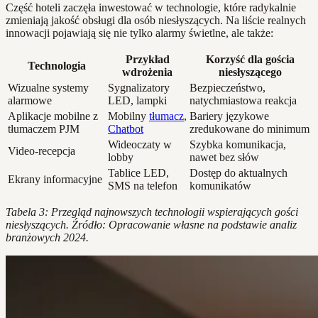
Część hoteli zaczęła inwestować w technologie, które radykalnie
zmieniają jakość obsługi dla osób niesłyszących. Na liście realnych
innowacji pojawiają się nie tylko alarmy świetlne, ale także:
Przykład
Korzyść dla gościa
Technologia
wdrożenia
niesłyszącego
Wizualne systemy
Sygnalizatory
Bezpieczeństwo,
alarmowe
LED, lampki
natychmiastowa reakcja
Aplikacje mobilne z
Mobilny
tłumacz
,
Bariery językowe
tłumaczem PJM
Chatbot
zredukowane do minimum
Wideoczaty w
Szybka komunikacja,
Video-recepcja
lobby
nawet bez słów
Tablice LED,
Dostęp do aktualnych
Ekrany informacyjne
SMS na telefon
komunikatów
Tabela 3: Przegląd najnowszych technologii wspierających gości
niesłyszących. Źródło: Opracowanie własne na podstawie analiz
branżowych 2024.