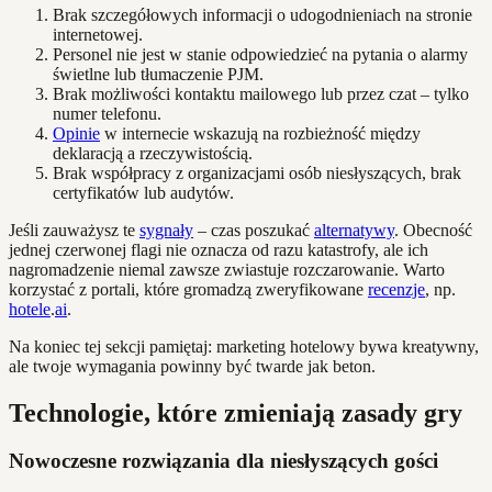
Brak szczegółowych informacji o udogodnieniach na stronie
internetowej.
Personel nie jest w stanie odpowiedzieć na pytania o alarmy
świetlne lub tłumaczenie PJM.
Brak możliwości kontaktu mailowego lub przez czat – tylko
numer telefonu.
Opinie
w internecie wskazują na rozbieżność między
deklaracją a rzeczywistością.
Brak współpracy z organizacjami osób niesłyszących, brak
certyfikatów lub audytów.
Jeśli zauważysz te
sygnały
– czas poszukać
alternatywy
. Obecność
jednej czerwonej flagi nie oznacza od razu katastrofy, ale ich
nagromadzenie niemal zawsze zwiastuje rozczarowanie. Warto
korzystać z portali, które gromadzą zweryfikowane
recenzje
, np.
hotele
.
ai
.
Na koniec tej sekcji pamiętaj: marketing hotelowy bywa kreatywny,
ale twoje wymagania powinny być twarde jak beton.
Technologie, które zmieniają zasady gry
Nowoczesne rozwiązania dla niesłyszących gości