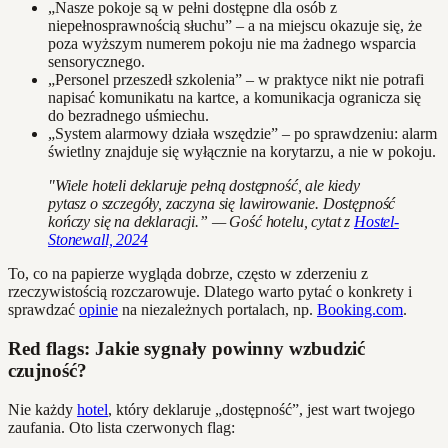
„Nasze pokoje są w pełni dostępne dla osób z
niepełnosprawnością słuchu” – a na miejscu okazuje się, że
poza wyższym numerem pokoju nie ma żadnego wsparcia
sensorycznego.
„Personel przeszedł szkolenia” – w praktyce nikt nie potrafi
napisać komunikatu na kartce, a komunikacja ogranicza się
do bezradnego uśmiechu.
„System alarmowy działa wszędzie” – po sprawdzeniu: alarm
świetlny znajduje się wyłącznie na korytarzu, a nie w pokoju.
"Wiele hoteli deklaruje pełną dostępność, ale kiedy
pytasz o szczegóły, zaczyna się lawirowanie. Dostępność
kończy się na deklaracji.” — Gość hotelu, cytat z
Hostel-
Stonewall, 2024
To, co na papierze wygląda dobrze, często w zderzeniu z
rzeczywistością rozczarowuje. Dlatego warto pytać o konkrety i
sprawdzać
opinie
na niezależnych portalach, np.
Booking.com
.
Red flags: Jakie sygnały powinny wzbudzić
czujność?
Nie każdy
hotel
, który deklaruje „dostępność”, jest wart twojego
zaufania. Oto lista czerwonych flag: