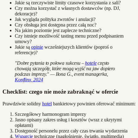
Jakie są rzeczywiste limity czasowe korzystania z sali?
Czy można korzystać z własnych dostawców (np. DJ,
dekoracje)?
Jak wygląda polityka zwrotów i anulacji?
Czy obsługa jest dostępna przez całą noc?
Na jakim poziomie jest zaplecze techniczne?
Czy istnieje możliwość tasting menu przed podpisaniem
umowy?
Jakie są
opinie
wcześniejszych klientów (poproś o
referencje)?
"Dobre pytania to połowa sukcesu –
hotele
często
chowają szczegóły, które mogą wyjść na jaw dopiero
podczas imprezy." — Ilona G., event managerka,
Konflinx, 2024
Checklist: czego nie może zabraknąć w ofercie
Prawdziwie solidny
hotel
bankietowy powinien oferować minimum:
Szczegółowy harmonogram imprezy
Jasno opisany zakres usług i kosztów (wraz z ukrytymi
opłatami)
Dostępność personelu przez cały czas trwania wydarzenia
Wsparcie
techniczne (nagłośnienie, światło, multimedia)