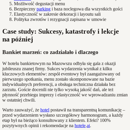
Możliwość degustacji menu
Bezpieczny
parking
i baza noclegowa dla wszystkich gości
Elastyczność w zakresie dekoracji i layoutu sali
Polityka zwrotów i rezygnacji zapisana w umowie
Case study: Sukcesy, katastrofy i lekcje
na później
Bankiet marzeń: co zadziałało i dlaczego
W hotelu bankietowym na Mazowszu odbyła się gala z okazji
jubileuszu znanej firmy. Sukces wydarzenia wynikał z kilku
kluczowych elementów: zespół eventowy był zaangażowany od
pierwszego spotkania, menu zostało skomponowane na bazie
indywidualnych preferencji, a obsługa techniczna działała bez
zarzutu. Goście docenili nie tylko wysoką jakość dań, ale też
płynność przebiegu imprezy i elastyczność we wprowadzaniu zmian
w ostatniej chwili.
Warto zauważyć, że
hotel
postawił na transparentną komunikację –
przed wydarzeniem wysłano szczegółowy harmonogram, a każdy
etap był na bieżąco konsultowany z klientem. Efekt? 100%
pozytywnych opinii i rekomendacje na
hotele
.
ai
.