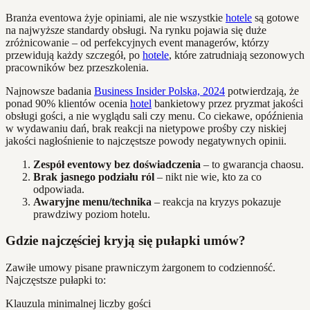
Branża eventowa żyje opiniami, ale nie wszystkie
hotele
są gotowe
na najwyższe standardy obsługi. Na rynku pojawia się duże
zróżnicowanie – od perfekcyjnych event managerów, którzy
przewidują każdy szczegół, po
hotele
, które zatrudniają sezonowych
pracowników bez przeszkolenia.
Najnowsze badania
Business Insider Polska, 2024
potwierdzają, że
ponad 90% klientów ocenia
hotel
bankietowy przez pryzmat jakości
obsługi gości, a nie wyglądu sali czy menu. Co ciekawe, opóźnienia
w wydawaniu dań, brak reakcji na nietypowe prośby czy niskiej
jakości nagłośnienie to najczęstsze powody negatywnych opinii.
Zespół eventowy bez doświadczenia
– to gwarancja chaosu.
Brak jasnego podziału ról
– nikt nie wie, kto za co
odpowiada.
Awaryjne menu/technika
– reakcja na kryzys pokazuje
prawdziwy poziom hotelu.
Gdzie najczęściej kryją się pułapki umów?
Zawiłe umowy pisane prawniczym żargonem to codzienność.
Najczęstsze pułapki to:
Klauzula minimalnej liczby gości