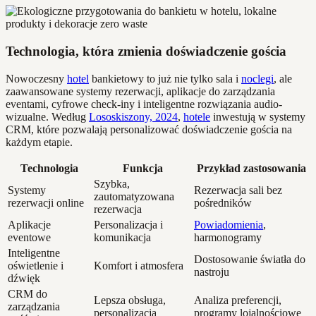
Technologia, która zmienia doświadczenie gościa
Nowoczesny
hotel
bankietowy to już nie tylko sala i
noclegi
, ale
zaawansowane systemy rezerwacji, aplikacje do zarządzania
eventami, cyfrowe check-iny i inteligentne rozwiązania audio-
wizualne. Według
Lososkiszony, 2024
,
hotele
inwestują w systemy
CRM, które pozwalają personalizować doświadczenie gościa na
każdym etapie.
Technologia
Funkcja
Przykład zastosowania
Szybka,
Systemy
Rezerwacja sali bez
zautomatyzowana
rezerwacji online
pośredników
rezerwacja
Aplikacje
Personalizacja i
Powiadomienia
,
eventowe
komunikacja
harmonogramy
Inteligentne
Dostosowanie światła do
oświetlenie i
Komfort i atmosfera
nastroju
dźwięk
CRM do
Lepsza obsługa,
Analiza preferencji,
zarządzania
personalizacja
programy lojalnościowe