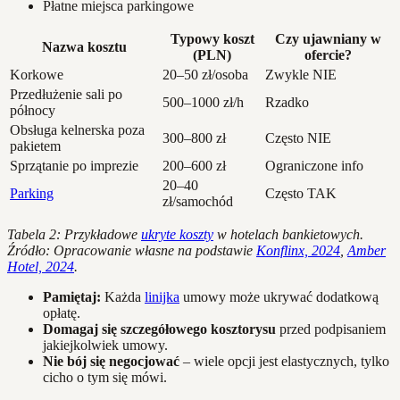
Płatne miejsca parkingowe
Typowy koszt
Czy ujawniany w
Nazwa kosztu
(PLN)
ofercie?
Korkowe
20–50 zł/osoba
Zwykle NIE
Przedłużenie sali po
500–1000 zł/h
Rzadko
północy
Obsługa kelnerska poza
300–800 zł
Często NIE
pakietem
Sprzątanie po imprezie
200–600 zł
Ograniczone info
20–40
Parking
Często TAK
zł/samochód
Tabela 2: Przykładowe
ukryte koszty
w hotelach bankietowych.
Źródło: Opracowanie własne na podstawie
Konflinx, 2024
,
Amber
Hotel, 2024
.
Pamiętaj:
Każda
linijka
umowy może ukrywać dodatkową
opłatę.
Domagaj się szczegółowego kosztorysu
przed podpisaniem
jakiejkolwiek umowy.
Nie bój się negocjować
– wiele opcji jest elastycznych, tylko
cicho o tym się mówi.