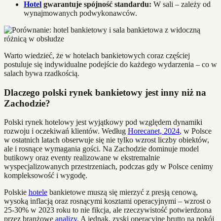
Hotel
gwarantuje spójność standardu:
W sali – zależy od
wynajmowanych podwykonawców.
Warto wiedzieć, że w hotelach bankietowych coraz częściej
postuluje się indywidualne podejście do każdego wydarzenia – co w
salach bywa rzadkością.
Dlaczego polski rynek bankietowy jest inny niż na
Zachodzie?
Polski rynek hotelowy jest wyjątkowy pod względem dynamiki
rozwoju i oczekiwań klientów. Według
Horecanet, 2024
, w Polsce
w ostatnich latach obserwuje się nie tylko wzrost liczby obiektów,
ale i rosnące wymagania gości. Na Zachodzie dominuje model
butikowy oraz eventy realizowane w ekstremalnie
wyspecjalizowanych przestrzeniach, podczas gdy w Polsce cenimy
kompleksowość i wygodę.
Polskie
hotele
bankietowe muszą się mierzyć z presją cenową,
wysoką inflacją oraz rosnącymi kosztami operacyjnymi – wzrost o
25-30% w 2023 roku to nie fikcja, ale rzeczywistość potwierdzona
przez branżowe
analizy
. A jednak, zyski operacyjne brutto na pokój