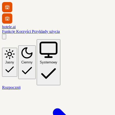
hotele.ai
Funkcje
Korzyści
Przykłady użycia
Jasny
Ciemny
Systemowy
Rozpocznij