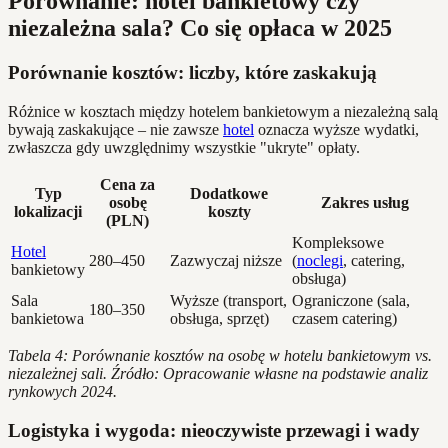
Porównanie: hotel bankietowy czy
niezależna sala? Co się opłaca w 2025
Porównanie kosztów: liczby, które zaskakują
Różnice w kosztach między hotelem bankietowym a niezależną salą
bywają zaskakujące – nie zawsze
hotel
oznacza wyższe wydatki,
zwłaszcza gdy uwzględnimy wszystkie "ukryte" opłaty.
Cena za
Typ
Dodatkowe
osobę
Zakres usług
lokalizacji
koszty
(PLN)
Kompleksowe
Hotel
280–450
Zazwyczaj niższe
(
noclegi
, catering,
bankietowy
obsługa)
Sala
Wyższe (transport,
Ograniczone (sala,
180–350
bankietowa
obsługa, sprzęt)
czasem catering)
Tabela 4: Porównanie kosztów na osobę w hotelu bankietowym vs.
niezależnej sali. Źródło: Opracowanie własne na podstawie analiz
rynkowych 2024.
Logistyka i wygoda: nieoczywiste przewagi i wady