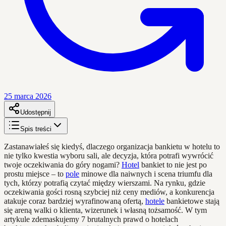
25 marca 2026
Udostępnij
Spis treści
Zastanawiałeś się kiedyś, dlaczego organizacja bankietu w hotelu to
nie tylko kwestia wyboru sali, ale decyzja, która potrafi wywrócić
twoje oczekiwania do góry nogami?
Hotel
bankiet to nie jest po
prostu miejsce – to
pole
minowe dla naiwnych i scena triumfu dla
tych, którzy potrafią czytać między wierszami. Na rynku, gdzie
oczekiwania gości rosną szybciej niż ceny mediów, a konkurencja
atakuje coraz bardziej wyrafinowaną ofertą,
hotele
bankietowe stają
się areną walki o klienta, wizerunek i własną tożsamość. W tym
artykule zdemaskujemy 7 brutalnych prawd o hotelach