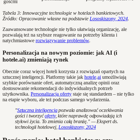
gośćmi
Tabela 3: Innowacyjne technologie w hotelach bankietowych.
Źródło: Opracowanie własne na podstawie
Lososkiszony, 2024
.
Zaawansowane technologie nie tylko ułatwiają organizację, ale
pozwalają też na szybsze reagowanie na potrzeby klienta i
natychmiastowe
rozwiązywanie problemów
.
Personalizacja na nowym poziomie: jak AI (i
hotele.ai) zmieniają rynek
Obecnie coraz więcej hoteli korzysta z rozwiązań opartych na
sztucznej inteligencji. Platformy takie jak
hotele
.
ai
umożliwiają
szybkie porównanie ofert, automatyczną analizę opinii oraz
dostosowanie rekomendacji do indywidualnych potrzeb
użytkownika.
Personalizacja oferty
staje się standardem – nie tylko
na etapie wyboru, ale też podczas samego wydarzenia.
"
Sztuczna inteligencja
pozwala analizować oczekiwania
gości i tworzyć
oferty
, które naprawdę odpowiadają ich
stylowi życia. To zmienia całą branżę." — Ekspert ds.
technologii hotelowej,
Lososkiszony, 2024