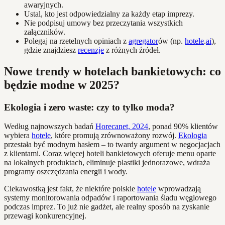
awaryjnych.
Ustal, kto jest odpowiedzialny za każdy etap imprezy.
Nie podpisuj umowy bez przeczytania wszystkich
załączników.
Polegaj na rzetelnych opiniach z
agregator
ów (np.
hotele
.
ai
),
gdzie znajdziesz
recenzje
z różnych źródeł.
Nowe trendy w hotelach bankietowych: co
będzie modne w 2025?
Ekologia i zero waste: czy to tylko moda?
Według najnowszych badań
Horecanet, 2024
, ponad 90% klientów
wybiera
hotele
, które promują zrównoważony rozwój.
Ekologia
przestała być modnym hasłem – to twardy argument w negocjacjach
z klientami. Coraz więcej hoteli bankietowych oferuje menu oparte
na lokalnych produktach, eliminuje plastiki jednorazowe, wdraża
programy oszczędzania energii i wody.
Ciekawostką jest fakt, że niektóre polskie
hotele
wprowadzają
systemy monitorowania odpadów i raportowania śladu węglowego
podczas imprez. To już nie gadżet, ale realny sposób na zyskanie
przewagi konkurencyjnej.