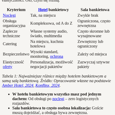
elastyczności. Oto, czym się różnią:
Kryterium
Hotel
bankietowy
Sala bankietowa
Noclegi
Tak, na miejscu
Zwykle brak
Obsługa
Ograniczona, często
Kompleksowa, od A do Z
organizacyjna
zewnętrzna
Zaplecze
Własne systemy audio,
Często skromne lub
techniczne
światło, multimedia
wynajmowane
Na miejscu, kuchnia
Zewnętrzny lub
Catering
hotelowa
ograniczony
Wysoki standard,
Bezpieczeństwo
Zależy od miejsca
monitoring,
ochrona
Elastyczność
Personalizacja, możliwość
Zazwyczaj sztywne
oferty
negocjacji pakietów
pakiety
Tabela 1: Najważniejsze różnice między hotelem bankietowym a
samą salą bankietową. Źródło: Opracowanie własne na podstawie
Amber Hotel, 2024
,
Konflinx, 2024
.
W hotelu bankietowym wszystko masz pod jednym
dachem:
Od obsługi po
noclegi
– zero logistycznych
rozjazdów.
Sala bankietowa to często osobna lokalizacja:
Goście
muszą dojeżdżać, a obsługa bywa zewnętrzna.