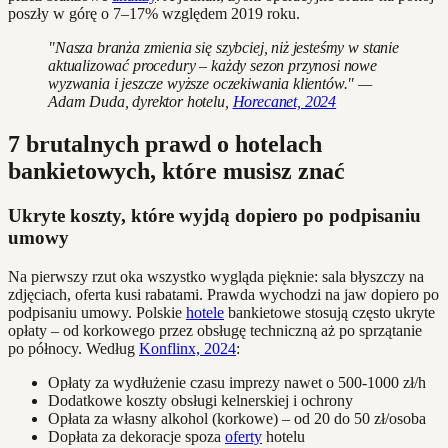
poszły w górę o 7–17% względem 2019 roku.
"Nasza branża zmienia się szybciej, niż jesteśmy w stanie
aktualizować procedury – każdy sezon przynosi nowe
wyzwania i jeszcze wyższe oczekiwania klientów." —
Adam Duda, dyrektor hotelu,
Horecanet, 2024
7 brutalnych prawd o hotelach
bankietowych, które musisz znać
Ukryte koszty, które wyjdą dopiero po podpisaniu
umowy
Na pierwszy rzut oka wszystko wygląda pięknie: sala błyszczy na
zdjęciach, oferta kusi rabatami. Prawda wychodzi na jaw dopiero po
podpisaniu umowy. Polskie
hotele
bankietowe stosują często ukryte
opłaty – od korkowego przez obsługę techniczną aż po sprzątanie
po północy. Według
Konflinx, 2024
:
Opłaty za wydłużenie czasu imprezy nawet o 500-1000 zł/h
Dodatkowe koszty obsługi kelnerskiej i ochrony
Opłata za własny alkohol (korkowe) – od 20 do 50 zł/osoba
Dopłata za dekoracje spoza
oferty
hotelu