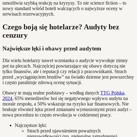
umożliwia szybką reakcję na kryzysy. To nie science fiction – to
nowy standard wśród hoteli walczących o najwyższe oceny w
serwisach rezerwacyjnych.
Czego boją się hotelarze? Audyty bez
cenzury
Największe lęki i obawy przed audytem
Dla wielu hotelarzy nawet wzmianka o audycie wywołuje zimny
pot na plecach. Najczęściej powtarzające się obawy dotyczą nie
tylko finansów, ale i reputacji czy relacji z pracownikami. Strach
przed „wyciągnięciem brudów” na światło dzienne jest powszechny
i często paraliżuje zdrową ocenę sytuacji.
Obawy te mają realne podstawy – według danych
TTG Polska,
2024
, 65% menedżerów boi się negatywnego wpływu audytu na
morale zespołu, a 50% wskazuje na ryzyko kar finansowych. Nie
brakuje również lęku przed zmianami wymuszonymi przez audyt –
nowa procedura to często rewolucja w codziennej pracy.
Najczęstsze lęki:
Strach przed ujawnieniem poważnych
nieprawidłowości (np. nielegalne zatrudnienie).