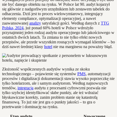
nie być danego obiektu na rynku. W Polsce lat 90. audyt kojarzył
się głównie z nadgorliwym urzędnikiem lub zestawem tabelek do
odhaczenia. Dziś jest to proces wielowymiarowy, integrujący
elementy compliance, optymalizacji operacyjnej, a nawet
zaawansowanej
analizy
satysfakcji gości. Według danych z
TTG
Polska, 2024
, już ponad 60% hoteli w Polsce wdrożyło
przynajmniej jeden rodzaj audytu operacyjnego lub jakościowego w
ostatnich dwóch latach. Ta zmiana to nie tylko efekt nowych
przepisów, ale przede wszystkim rosnących wymagań klientów – bo
dziś nawet średniej klasy
hotel
nie ma marginesu na poważny błąd.
Złożoność współczesnych audytów wynika ze skoku
technologicznego – pojawienie się systemów
PMS
, automatyzacji
procesów i digitalizacji dokumentacji stawia wysoko poprzeczkę nie
tylko hotelarzom, ale i samym audytorom. Według najnowszych
trendów,
integracja
audytu z procesami cyfrowymi pozwala nie
tylko szybciej identyfikować słabe punkty, ale też wdrażać
błyskawiczne korekty, zanim problem stanie się katastrofą
finansową. To już nie jest gra o punkty jakości – to gra o
przetrwanie i dominację na rynku.
Etap audytu
Nowoczesne