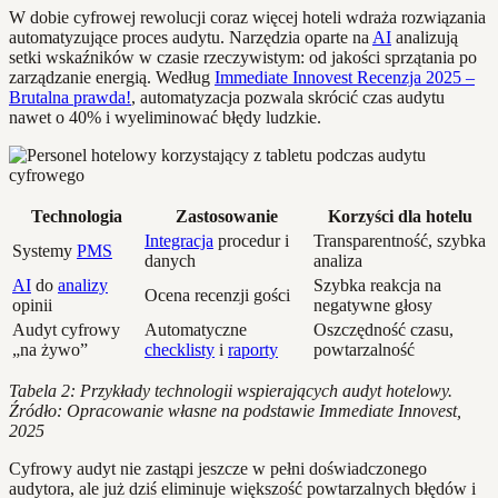
W dobie cyfrowej rewolucji coraz więcej hoteli wdraża rozwiązania
automatyzujące proces audytu. Narzędzia oparte na
AI
analizują
setki wskaźników w czasie rzeczywistym: od jakości sprzątania po
zarządzanie energią. Według
Immediate Innovest Recenzja 2025 –
Brutalna prawda!
, automatyzacja pozwala skrócić czas audytu
nawet o 40% i wyeliminować błędy ludzkie.
Technologia
Zastosowanie
Korzyści dla hotelu
Integracja
procedur i
Transparentność, szybka
Systemy
PMS
danych
analiza
AI
do
analizy
Szybka reakcja na
Ocena recenzji gości
opinii
negatywne głosy
Audyt cyfrowy
Automatyczne
Oszczędność czasu,
„na żywo”
checklisty
i
raporty
powtarzalność
Tabela 2: Przykłady technologii wspierających audyt hotelowy.
Źródło: Opracowanie własne na podstawie Immediate Innovest,
2025
Cyfrowy audyt nie zastąpi jeszcze w pełni doświadczonego
audytora, ale już dziś eliminuje większość powtarzalnych błędów i