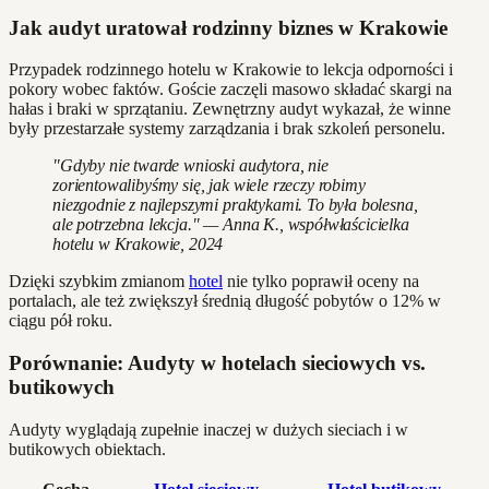
Jak audyt uratował rodzinny biznes w Krakowie
Przypadek rodzinnego hotelu w Krakowie to lekcja odporności i
pokory wobec faktów. Goście zaczęli masowo składać skargi na
hałas i braki w sprzątaniu. Zewnętrzny audyt wykazał, że winne
były przestarzałe systemy zarządzania i brak szkoleń personelu.
"Gdyby nie twarde wnioski audytora, nie
zorientowalibyśmy się, jak wiele rzeczy robimy
niezgodnie z najlepszymi praktykami. To była bolesna,
ale potrzebna lekcja." — Anna K., współwłaścicielka
hotelu w Krakowie, 2024
Dzięki szybkim zmianom
hotel
nie tylko poprawił oceny na
portalach, ale też zwiększył średnią długość pobytów o 12% w
ciągu pół roku.
Porównanie: Audyty w hotelach sieciowych vs.
butikowych
Audyty wyglądają zupełnie inaczej w dużych sieciach i w
butikowych obiektach.