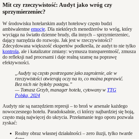
Mit czy rzeczywistość: Audyt jako wróg czy
sprzymierzeniec?
W środowisku hotelarskim audyt hotelowy często budzi
ambiwalentne
emocje
. Dla niektórych menedżerów to wróg, który
wyciąga na światło dzienne brudy, dla innych – sprzymierzeniec,
dający narzędzia do rozwoju. Jak jest w rzeczywistości?
Zdecydowana większość ekspertów podkreśla, że audyt to nie tylko
kontrola
, ale i katalizator zmiany: wymusza transparentność, zmusza
do refleksji nad procesami i daje realną szansę na poprawę
efektywności.
„Audyty są często postrzegane jako zagrożenie, ale w
rzeczywistości otwierają oczy na to, co można poprawić.
Bez nich nie byłoby postępu.”
— Tomasz Grzyb, manager hotelu, cytowany w
TTG
Polska, 2024
Audyty nie są narzędziem represji – to broń w arsenale każdego
nowoczesnego hotelu. Paradoksalnie, ci którzy najbardziej się boją,
często mają najwięcej do ukrycia. Przełamanie tego oporu pozwala
zyskać:
Realny obraz własnej działalności – zero iluzji, tylko twarde
dane.