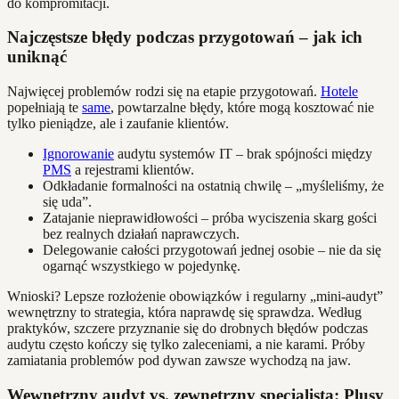
do kompromitacji.
Najczęstsze błędy podczas przygotowań – jak ich
uniknąć
Najwięcej problemów rodzi się na etapie przygotowań.
Hotele
popełniają te
same
, powtarzalne błędy, które mogą kosztować nie
tylko pieniądze, ale i zaufanie klientów.
Ignorowanie
audytu systemów IT – brak spójności między
PMS
a rejestrami klientów.
Odkładanie formalności na ostatnią chwilę – „myśleliśmy, że
się uda”.
Zatajanie nieprawidłowości – próba wyciszenia skarg gości
bez realnych działań naprawczych.
Delegowanie całości przygotowań jednej osobie – nie da się
ogarnąć wszystkiego w pojedynkę.
Wnioski? Lepsze rozłożenie obowiązków i regularny „mini-audyt”
wewnętrzny to strategia, która naprawdę się sprawdza. Według
praktyków, szczere przyznanie się do drobnych błędów podczas
audytu często kończy się tylko zaleceniami, a nie karami. Próby
zamiatania problemów pod dywan zawsze wychodzą na jaw.
Wewnętrzny audyt vs. zewnętrzny specjalista: Plusy