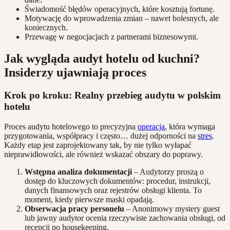
Świadomość błędów operacyjnych, które kosztują fortunę.
Motywację do wprowadzenia zmian – nawet bolesnych, ale
koniecznych.
Przewagę w negocjacjach z partnerami biznesowymi.
Jak wygląda audyt hotelu od kuchni?
Insiderzy ujawniają proces
Krok po kroku: Realny przebieg audytu w polskim
hotelu
Proces audytu hotelowego to precyzyjna
operacja
, która wymaga
przygotowania, współpracy i często… dużej odporności na
stres
.
Każdy etap jest zaprojektowany tak, by nie tylko wyłapać
nieprawidłowości, ale również wskazać obszary do poprawy.
Wstępna analiza dokumentacji
– Audytorzy proszą o
dostęp do kluczowych dokumentów: procedur, instrukcji,
danych finansowych oraz rejestrów obsługi klienta. To
moment, kiedy pierwsze maski opadają.
Obserwacja pracy personelu
– Anonimowy mystery guest
lub jawny audytor ocenia rzeczywiste zachowania obsługi, od
recepcji po housekeeping.