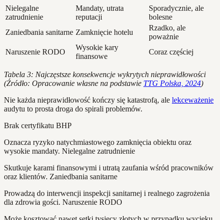
Nielegalne
Mandaty, utrata
Sporadycznie, ale
zatrudnienie
reputacji
bolesne
Rzadko, ale
Zaniedbania sanitarne
Zamknięcie hotelu
poważnie
Wysokie kary
Naruszenie RODO
Coraz częściej
finansowe
Tabela 3: Najczęstsze konsekwencje wykrytych nieprawidłowości
(Źródło: Opracowanie własne na podstawie
TTG Polska, 2024
)
Nie każda nieprawidłowość kończy się katastrofą, ale
lekceważenie
audytu to prosta droga do spirali problemów.
Brak certyfikatu BHP
Oznacza ryzyko natychmiastowego zamknięcia obiektu oraz
wysokie mandaty. Nielegalne zatrudnienie
Skutkuje karami finansowymi i utratą zaufania wśród pracowników
oraz klientów. Zaniedbania sanitarne
Prowadzą do interwencji inspekcji sanitarnej i realnego zagrożenia
dla zdrowia gości. Naruszenie RODO
Może kosztować nawet setki tysięcy złotych w przypadku wycieku