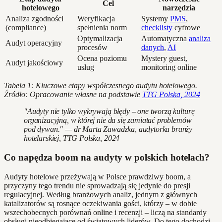
Cel
hotelowego
narzędzia
Analiza zgodności
Weryfikacja
Systemy
PMS
,
(compliance)
spełnienia norm
checklisty
cyfrowe
Optymalizacja
Automatyczna
analiza
Audyt operacyjny
procesów
danych
,
AI
Ocena poziomu
Mystery guest,
Audyt jakościowy
usług
monitoring online
Tabela 1: Kluczowe etapy współczesnego audytu hotelowego.
Źródło: Opracowanie własne na podstawie
TTG Polska, 2024
"Audyty nie tylko wykrywają błędy – one tworzą kulturę
organizacyjną, w której nie da się zamiatać problemów
pod dywan." — dr Marta Zawadzka, audytorka branży
hotelarskiej, TTG Polska, 2024
Co napędza boom na audyty w polskich hotelach?
Audyty hotelowe przeżywają w Polsce prawdziwy boom, a
przyczyny tego trendu nie sprowadzają się jedynie do presji
regulacyjnej. Według branżowych analiz, jednym z głównych
katalizatorów są rosnące oczekiwania gości, którzy – w dobie
wszechobecnych porównań online i recenzji – liczą na standardy
obsługi nieodbiegające od światowych liderów. Do tego dochodzi