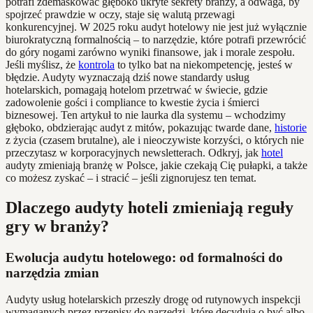
potrafi zdemaskować głęboko ukryte sekrety branży, a odwaga, by
spojrzeć prawdzie w oczy, staje się walutą przewagi
konkurencyjnej. W 2025 roku audyt hotelowy nie jest już wyłącznie
biurokratyczną formalnością – to narzędzie, które potrafi przewrócić
do góry nogami zarówno wyniki finansowe, jak i morale zespołu.
Jeśli myślisz, że
kontrola
to tylko bat na niekompetencję, jesteś w
błędzie. Audyty wyznaczają dziś nowe standardy usług
hotelarskich, pomagają hotelom przetrwać w świecie, gdzie
zadowolenie gości i compliance to kwestie życia i śmierci
biznesowej. Ten artykuł to nie laurka dla systemu – wchodzimy
głęboko, obdzierając audyt z mitów, pokazując twarde dane,
historie
z życia (czasem brutalne), ale i nieoczywiste korzyści, o których nie
przeczytasz w korporacyjnych newsletterach. Odkryj, jak
hotel
audyty zmieniają branżę w Polsce, jakie czekają Cię pułapki, a także
co możesz zyskać – i stracić – jeśli zignorujesz ten temat.
Dlaczego audyty hoteli zmieniają reguły
gry w branży?
Ewolucja audytu hotelowego: od formalności do
narzędzia zmian
Audyty usług hotelarskich przeszły drogę od rutynowych inspekcji
wymaganych przez przepisy do narzędzi, które decydują o być albo