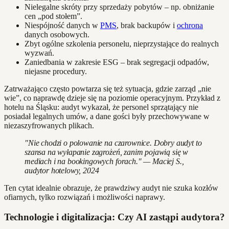
Nielegalne skróty przy sprzedaży pobytów – np. obniżanie
cen „pod stołem”.
Niespójność danych w
PMS
, brak backupów i
ochrona
danych osobowych.
Zbyt ogólne szkolenia personelu, nieprzystające do realnych
wyzwań.
Zaniedbania w zakresie ESG – brak segregacji odpadów,
niejasne procedury.
Zatrważająco często powtarza się też sytuacja, gdzie zarząd „nie
wie”, co naprawdę dzieje się na poziomie operacyjnym. Przykład z
hotelu na Śląsku: audyt wykazał, że personel sprzątający nie
posiadał legalnych umów, a dane gości były przechowywane w
niezaszyfrowanych plikach.
"Nie chodzi o polowanie na czarownice. Dobry audyt to
szansa na wyłapanie zagrożeń, zanim pojawią się w
mediach i na bookingowych forach." — Maciej S.,
audytor hotelowy, 2024
Ten cytat idealnie obrazuje, że prawdziwy audyt nie szuka kozłów
ofiarnych, tylko rozwiązań i możliwości naprawy.
Technologie i digitalizacja: Czy AI zastąpi audytora?