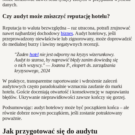
danych.
Czy audyt może zniszczyć reputację hotelu?
Reputacja to waluta bezwzględna – raz utracona, potrafi zrujnować
nawet najbardziej dochodowy
biznes
. Audyt hotelowy, jeśli
przeprowadzony niewłaściwie lub zignorowany, może doprowadzić
do medialnej burzy i lawiny negatywnych recenzji.
"Żaden
hotel
nie jest odporny na kryzys wizerunkowy.
Audyt to szansa, by naprawić błędy zanim dowiedzą się
o nich wszyscy." — Joanna P., ekspert ds. zarządzania
kryzysowego, 2024
W praktyce, transparentne raportowanie i wdrożenie zaleceń
audytowych często paradoksalnie wzmacnia zaufanie do marki
hotelu. Goście doceniają otwartość i konsekwencję w naprawianiu
błędów. Ukrywanie nieprawidłowości zawsze kończy się gorzej.
Podsumowując: audyt hotelowy może być początkiem końca – ale
równie dobrze nowym początkiem, jeśli zostanie potraktowany
poważnie.
Jak przygotować się do audytu