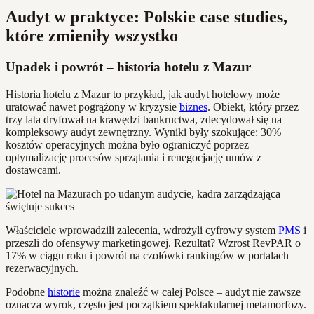
Audyt w praktyce: Polskie case studies,
które zmieniły wszystko
Upadek i powrót – historia hotelu z Mazur
Historia hotelu z Mazur to przykład, jak audyt hotelowy może
uratować nawet pogrążony w kryzysie
biznes
. Obiekt, który przez
trzy lata dryfował na krawędzi bankructwa, zdecydował się na
kompleksowy audyt zewnętrzny. Wyniki były szokujące: 30%
kosztów operacyjnych można było ograniczyć poprzez
optymalizację procesów sprzątania i renegocjację umów z
dostawcami.
Właściciele wprowadzili zalecenia, wdrożyli cyfrowy system
PMS
i
przeszli do ofensywy marketingowej. Rezultat? Wzrost RevPAR o
17% w ciągu roku i powrót na czołówki rankingów w portalach
rezerwacyjnych.
Podobne
historie
można znaleźć w całej Polsce – audyt nie zawsze
oznacza wyrok, często jest początkiem spektakularnej metamorfozy.