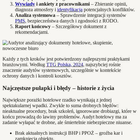
Wywiady
i ankiety z pracownikami
– Zbieranie opinii,
diagnoza atmosfery i
identyfikacja
potencjalnych konfliktów.
Analiza systemowa
– Sprawdzenie integracji systemów
PMS
, bezpieczeństwa danych i zgodności z RODO.
Raport końcowy
– Szczegółowy dokument z
rekomendacjami.
Każdy z tych kroków jest potwierdzony najlepszymi praktykami
branżowymi. Według
TTG Polska, 2024
, najszybciej rośnie
znaczenie audytów systemowych, szczególnie w kontekście
ochrony danych i kontroli kosztów.
Najczęstsze pułapki i błędy – historie z życia
Największe porażki hotelowe rzadko wynikają z jednej
spektakularnej wpadki. Zwykle to suma drobnych błędów:
nieaktualne procedury, brak szkoleń, ignorowane drobiazgi, które w
końcu prowadzą do lawiny problemów. Audyt hotelowy ma za
zadanie wyłapać te drobne, ale śmiertelnie niebezpieczne niuanse.
Brak aktualnych instrukcji BHP i PPOŻ – groźba kar i
zamknięcia obiektu.