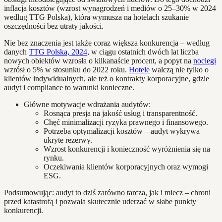
inflacja kosztów (wzrost wynagrodzeń i mediów o 25–30% w 2024
według TTG Polska), która wymusza na hotelach szukanie
oszczędności bez utraty jakości.
Nie bez znaczenia jest także coraz większa konkurencja – według
danych
TTG Polska, 2024
, w ciągu ostatnich dwóch lat liczba
nowych obiektów wzrosła o kilkanaście procent, a popyt na
noclegi
wzrósł o 5% w stosunku do 2022 roku.
Hotele
walczą nie tylko o
klientów indywidualnych, ale też o kontrakty korporacyjne, gdzie
audyt i compliance to warunki konieczne.
Główne motywacje wdrażania audytów:
Rosnąca presja na jakość usług i transparentność.
Chęć minimalizacji ryzyka prawnego i finansowego.
Potrzeba optymalizacji kosztów – audyt wykrywa
ukryte rezerwy.
Wzrost konkurencji i konieczność wyróżnienia się na
rynku.
Oczekiwania klientów korporacyjnych oraz wymogi
ESG.
Podsumowując: audyt to dziś zarówno tarcza, jak i miecz – chroni
przed katastrofą i pozwala skutecznie uderzać w słabe punkty
konkurencji.