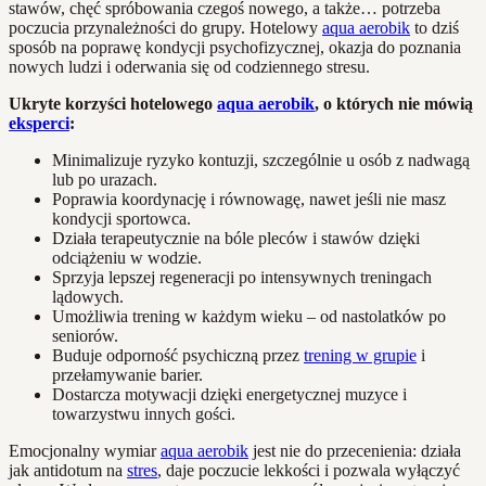
stawów, chęć spróbowania czegoś nowego, a także… potrzeba
poczucia przynależności do grupy. Hotelowy
aqua aerobik
to dziś
sposób na poprawę kondycji psychofizycznej, okazja do poznania
nowych ludzi i oderwania się od codziennego stresu.
Ukryte korzyści hotelowego
aqua aerobik
, o których nie mówią
eksperci
:
Minimalizuje ryzyko kontuzji, szczególnie u osób z nadwagą
lub po urazach.
Poprawia koordynację i równowagę, nawet jeśli nie masz
kondycji sportowca.
Działa terapeutycznie na bóle pleców i stawów dzięki
odciążeniu w wodzie.
Sprzyja lepszej regeneracji po intensywnych treningach
lądowych.
Umożliwia trening w każdym wieku – od nastolatków po
seniorów.
Buduje odporność psychiczną przez
trening w grupie
i
przełamywanie barier.
Dostarcza motywacji dzięki energetycznej muzyce i
towarzystwu innych gości.
Emocjonalny wymiar
aqua aerobik
jest nie do przecenienia: działa
jak antidotum na
stres
, daje poczucie lekkości i pozwala wyłączyć