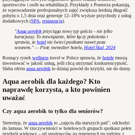
sportowców i osób na rehabilitacji. Przykłady z Pomorza pokazują,
że wprowadzenie profesjonalnych zajęć zwiększa średnią długość
pobytu o 1,5 dnia oraz generuje 12–18% wyższe przychody z usług
dodatkowych (
SPA
,
restauracja
).
"
Aqua aerobik
przyciąga nowy typ gościa – nie tylko
kuracjuszy. To rozwiązanie, które łączy pokolenia i
sprawia, że
hotel
nie świeci pustkami nawet poza
sezonem." — Piotr, menedżer hotelu,
Hotel Skal, 2024
Rosnący rynek
wellness
travel w Polsce sprawia, że
hotele
muszą
inwestować w jakość usług, jeśli chcą utrzymać konkurencyjność.
Słaba oferta
aqua aerobik
to dzisiaj powód do krytyki, nie do dumy.
Aqua aerobik dla każdego? Kto
naprawdę korzysta, a kto powinien
uważać
Czy aqua aerobik to tylko dla seniorów?
Stereotyp, że
aqua aerobik
to „zajęcia dla starszych pań”, odchodzi
do lamusa. W rzeczywistości w hotelowych grupach spotkasz pełen
przekrój wiekowy – od sportowców na regeneracji po rodziny z