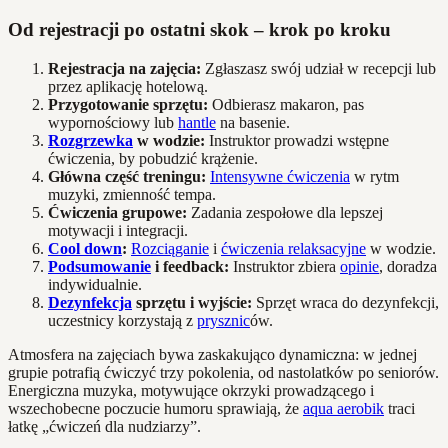
Od rejestracji po ostatni skok – krok po kroku
Rejestracja na zajęcia:
Zgłaszasz swój udział w recepcji lub
przez aplikację hotelową.
Przygotowanie sprzętu:
Odbierasz makaron, pas
wypornościowy lub
hantle
na basenie.
Rozgrzewka
w wodzie:
Instruktor prowadzi wstępne
ćwiczenia, by pobudzić krążenie.
Główna część treningu:
Intensywne ćwiczenia
w rytm
muzyki, zmienność tempa.
Ćwiczenia grupowe:
Zadania zespołowe dla lepszej
motywacji i integracji.
Cool down
:
Rozciąganie
i
ćwiczenia relaksacyjne
w wodzie.
Podsumowanie
i feedback:
Instruktor zbiera
opinie
, doradza
indywidualnie.
Dezynfekcja
sprzętu i wyjście:
Sprzęt wraca do dezynfekcji,
uczestnicy korzystają z
prysznic
ów.
Atmosfera na zajęciach bywa zaskakująco dynamiczna: w jednej
grupie potrafią ćwiczyć trzy pokolenia, od nastolatków po seniorów.
Energiczna muzyka, motywujące okrzyki prowadzącego i
wszechobecne poczucie humoru sprawiają, że
aqua aerobik
traci
łatkę „ćwiczeń dla nudziarzy”.