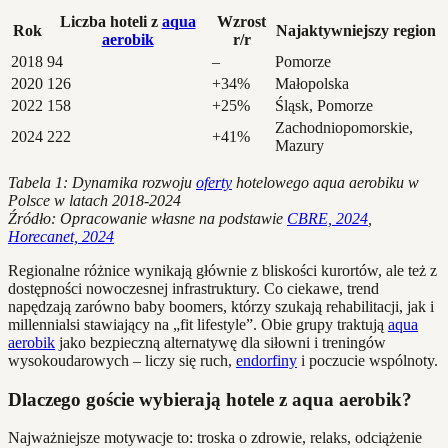
Liczba hoteli z
aqua
Wzrost
Rok
Najaktywniejszy region
aerobik
r/r
2018
94
–
Pomorze
2020
126
+34%
Małopolska
2022
158
+25%
Śląsk, Pomorze
Zachodniopomorskie,
2024
222
+41%
Mazury
Tabela 1: Dynamika rozwoju
oferty
hotelowego aqua aerobiku w
Polsce w latach 2018-2024
Źródło: Opracowanie własne na podstawie
CBRE, 2024
,
Horecanet, 2024
Regionalne różnice wynikają głównie z bliskości kurortów, ale też z
dostępności nowoczesnej infrastruktury. Co ciekawe, trend
napędzają zarówno baby boomers, którzy szukają rehabilitacji, jak i
millennialsi stawiający na „fit lifestyle”. Obie grupy traktują
aqua
aerobik
jako bezpieczną alternatywę dla siłowni i treningów
wysokoudarowych – liczy się ruch,
endorfiny
i poczucie wspólnoty.
Dlaczego goście wybierają hotele z aqua aerobik?
Najważniejsze motywacje to: troska o zdrowie, relaks, odciążenie