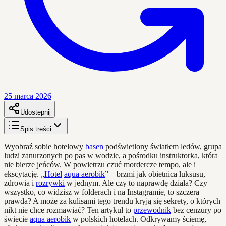
25 marca 2026
Udostępnij
Spis treści
Wyobraź sobie hotelowy
basen
podświetlony światłem ledów, grupa
ludzi zanurzonych po pas w wodzie, a pośrodku instruktorka, która
nie bierze jeńców. W powietrzu czuć mordercze tempo, ale i
ekscytację. „
Hotel
aqua aerobik
” – brzmi jak obietnica luksusu,
zdrowia i
rozrywki
w jednym. Ale czy to naprawdę działa? Czy
wszystko, co widzisz w folderach i na Instagramie, to szczera
prawda? A może za kulisami tego trendu kryją się sekrety, o których
nikt nie chce rozmawiać? Ten artykuł to
przewodnik
bez cenzury po
świecie
aqua aerobik
w polskich hotelach. Odkrywamy ściemę,