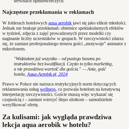
serwisach opiniotwórczych.
Najczęstsze przekłamania w reklamach
W folderach hotelowych
aqua aerobik
jawi się jako eliksir młodości.
Jednak nie brakuje przekłamań: obietnice spektakularnych efektów
w tydzień, zdjęcia z zajęć prowadzonych przez modelki czy
naginanie liczby uczestników w grupach. W rzeczywistości zdarza
się, że zamiast profesjonalnego trenera gości „motywuje” animator z
mikrofonem.
"Widziałam już wszystko – od pustego basenu po
instruktorów bez kwalifikacji. Często to tylko marketing,
a nie prawdziwa wartość dla gościa." — Ania, gość
hotelu,
Aqua-Aerobik.pl, 2024
Prawo w Polsce nie narzuca restrykcyjnych norm dotyczących
reklamowania usług
wellness
, co pozwala hotelom na kreatywną
interpretację rzeczywistości. Goście muszą więc wykazać się
czujnością i – zamiast wierzyć ślepo ulotkom – samodzielnie
weryfikować ofertę.
Za kulisami: jak wygląda prawdziwa
lekcja aqua aerobik w hotelu?