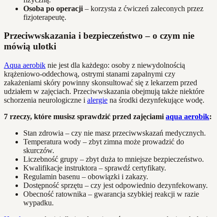
Osoba po operacji
– korzysta z ćwiczeń zaleconych przez
fizjoterapeutę.
Przeciwwskazania i bezpieczeństwo – o czym nie
mówią ulotki
Aqua aerobik
nie jest dla każdego: osoby z niewydolnością
krążeniowo-oddechową, ostrymi stanami zapalnymi czy
zakażeniami skóry powinny skonsultować się z lekarzem przed
udziałem w zajęciach. Przeciwwskazania obejmują także niektóre
schorzenia neurologiczne i
alergie
na środki dezynfekujące wodę.
7 rzeczy, które musisz sprawdzić przed zajęciami
aqua aerobik
:
Stan zdrowia – czy nie masz przeciwwskazań medycznych.
Temperatura wody – zbyt zimna może prowadzić do
skurczów.
Liczebność grupy – zbyt duża to mniejsze bezpieczeństwo.
Kwalifikacje instruktora – sprawdź certyfikaty.
Regulamin basenu – obowiązki i zakazy.
Dostępność sprzętu – czy jest odpowiednio dezynfekowany.
Obecność ratownika – gwarancja szybkiej reakcji w razie
wypadku.