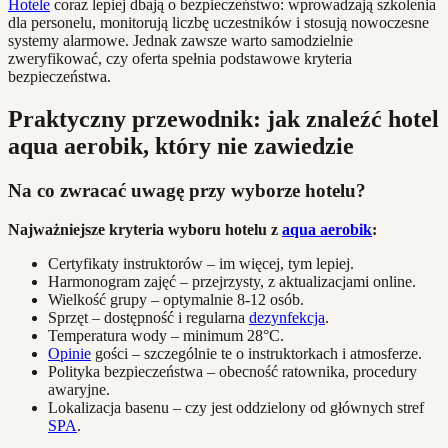
Hotele
coraz lepiej dbają o bezpieczeństwo: wprowadzają szkolenia
dla personelu, monitorują liczbę uczestników i stosują nowoczesne
systemy alarmowe. Jednak zawsze warto samodzielnie
zweryfikować, czy oferta spełnia podstawowe kryteria
bezpieczeństwa.
Praktyczny przewodnik: jak znaleźć hotel
aqua aerobik, który nie zawiedzie
Na co zwracać uwagę przy wyborze hotelu?
Najważniejsze kryteria wyboru hotelu z
aqua aerobik
:
Certyfikaty instruktorów – im więcej, tym lepiej.
Harmonogram zajęć – przejrzysty, z aktualizacjami online.
Wielkość grupy – optymalnie 8-12 osób.
Sprzęt – dostępność i regularna
dezynfekcja
.
Temperatura wody – minimum 28°C.
Opinie
gości – szczególnie te o instruktorkach i atmosferze.
Polityka bezpieczeństwa – obecność ratownika, procedury
awaryjne.
Lokalizacja basenu – czy jest oddzielony od głównych stref
SPA
.