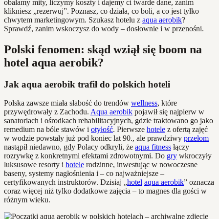
obalamy mity, liczymy koszty i dajemy ci twarde dane, zanim
klikniesz „rezerwuj”. Poznasz, co działa, co boli, a co jest tylko
chwytem marketingowym. Szukasz hotelu z
aqua aerobik
?
Sprawdź, zanim wskoczysz do wody – dosłownie i w przenośni.
Polski fenomen: skąd wziął się boom na
hotel aqua aerobik?
Jak aqua aerobik trafił do polskich hoteli
Polska zawsze miała słabość do trendów
wellness
, które
przywędrowały z Zachodu.
Aqua aerobik
pojawił się najpierw w
sanatoriach i ośrodkach rehabilitacyjnych, gdzie traktowano go jako
remedium na bóle stawów i
otyłość
. Pierwsze
hotele
z ofertą zajęć
w wodzie powstały już pod koniec lat 90., ale prawdziwy
przełom
nastąpił niedawno, gdy Polacy odkryli, że
aqua fitness
łączy
rozrywkę z konkretnymi efektami zdrowotnymi. Do
gry
wkroczyły
luksusowe resorty i
hotele
rodzinne, inwestując w nowoczesne
baseny, systemy nagłośnienia i – co najważniejsze –
certyfikowanych instruktorów. Dzisiaj „
hotel
aqua aerobik
” oznacza
coraz więcej niż tylko dodatkowe zajęcia – to magnes dla gości w
różnym wieku.