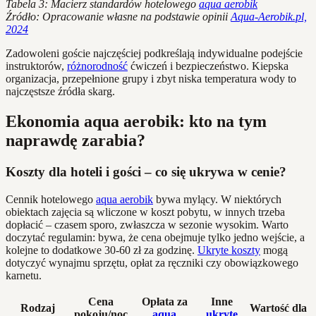
Tabela 3: Macierz standardów hotelowego
aqua aerobik
Źródło: Opracowanie własne na podstawie opinii
Aqua-Aerobik.pl,
2024
Zadowoleni goście najczęściej podkreślają indywidualne podejście
instruktorów,
różnorodność
ćwiczeń i bezpieczeństwo. Kiepska
organizacja, przepełnione grupy i zbyt niska temperatura wody to
najczęstsze źródła skarg.
Ekonomia aqua aerobik: kto na tym
naprawdę zarabia?
Koszty dla hoteli i gości – co się ukrywa w cenie?
Cennik hotelowego
aqua aerobik
bywa mylący. W niektórych
obiektach zajęcia są wliczone w koszt pobytu, w innych trzeba
dopłacić – czasem sporo, zwłaszcza w sezonie wysokim. Warto
doczytać regulamin: bywa, że cena obejmuje tylko jedno wejście, a
kolejne to dodatkowe 30-60 zł za godzinę.
Ukryte koszty
mogą
dotyczyć wynajmu sprzętu, opłat za ręczniki czy obowiązkowego
karnetu.
Cena
Opłata za
Inne
Rodzaj
Wartość dla
pokoju/noc
aqua
ukryte