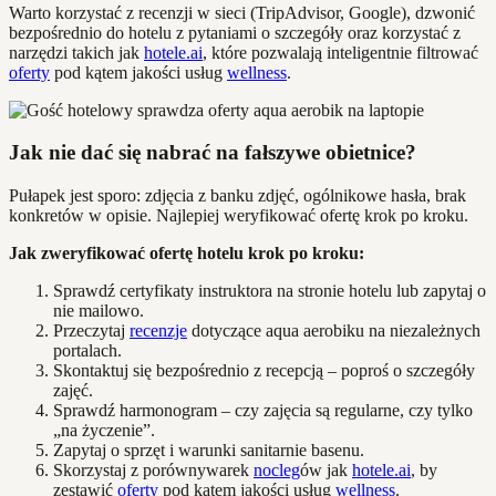
Warto korzystać z recenzji w sieci (TripAdvisor, Google), dzwonić
bezpośrednio do hotelu z pytaniami o szczegóły oraz korzystać z
narzędzi takich jak
hotele.ai
, które pozwalają inteligentnie filtrować
oferty
pod kątem jakości usług
wellness
.
Jak nie dać się nabrać na fałszywe obietnice?
Pułapek jest sporo: zdjęcia z banku zdjęć, ogólnikowe hasła, brak
konkretów w opisie. Najlepiej weryfikować ofertę krok po kroku.
Jak zweryfikować ofertę hotelu krok po kroku:
Sprawdź certyfikaty instruktora na stronie hotelu lub zapytaj o
nie mailowo.
Przeczytaj
recenzje
dotyczące aqua aerobiku na niezależnych
portalach.
Skontaktuj się bezpośrednio z recepcją – poproś o szczegóły
zajęć.
Sprawdź harmonogram – czy zajęcia są regularne, czy tylko
„na życzenie”.
Zapytaj o sprzęt i warunki sanitarnie basenu.
Skorzystaj z porównywarek
nocleg
ów jak
hotele.ai
, by
zestawić
oferty
pod kątem jakości usług
wellness
.