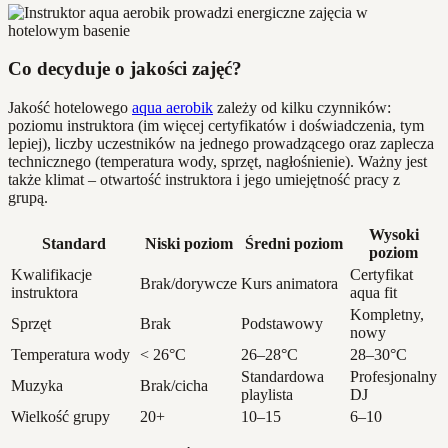
Co decyduje o jakości zajęć?
Jakość hotelowego
aqua aerobik
zależy od kilku czynników:
poziomu instruktora (im więcej certyfikatów i doświadczenia, tym
lepiej), liczby uczestników na jednego prowadzącego oraz zaplecza
technicznego (temperatura wody, sprzęt, nagłośnienie). Ważny jest
także klimat – otwartość instruktora i jego umiejętność pracy z
grupą.
Wysoki
Standard
Niski poziom
Średni poziom
poziom
Kwalifikacje
Certyfikat
Brak/dorywcze
Kurs animatora
instruktora
aqua fit
Kompletny,
Sprzęt
Brak
Podstawowy
nowy
Temperatura wody
< 26°C
26–28°C
28–30°C
Standardowa
Profesjonalny
Muzyka
Brak/cicha
playlista
DJ
Wielkość grupy
20+
10–15
6–10