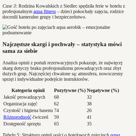
Case 3:
Rodzina Kowalskich z Siedlec spędziła ferie w hotelu z
profesjonalnym
aqua fitness
– dzieci pokochały zajęcia, rodzice
docenili kameralne grupy i bezpieczeństwo.
Najczęstsze skargi i pochwały – statystyka mówi
sama za siebie
Analiza opinii z portali rezerwacyjnych pokazuje, że najwięcej
skarg dotyczy braku profesjonalizmu prowadzących oraz zbyt
dużych grup. Najczęściej chwalone są: atmosfera, nowoczesny
sprzęt i indywidualne podejście instruktorów.
Kategoria opinii
Pozytywne (%)
Negatywne (%)
Jakość prowadzących
68
32
Organizacja zajęć
62
38
Czystość i higiena basenu
74
26
Różnorodność
ćwiczeń
59
41
Dostępność sprzętu
65
35
Tabela 5: Struktura opinii gości o hotelowych zajęciach
aqua