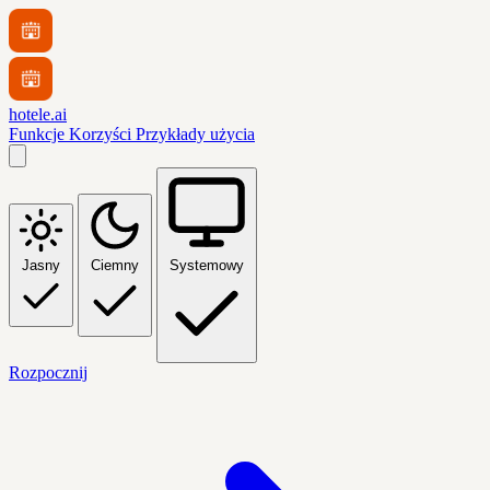
hotele.ai
Funkcje
Korzyści
Przykłady użycia
Jasny
Ciemny
Systemowy
Rozpocznij