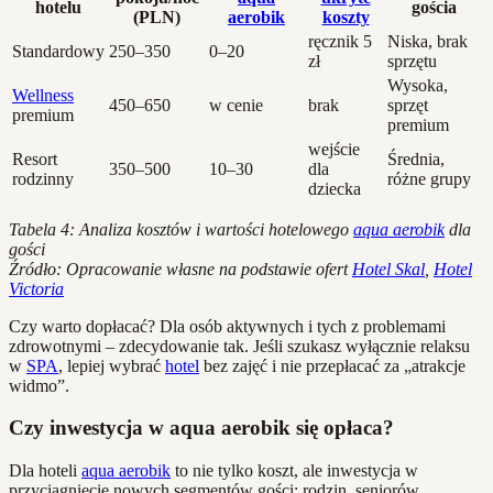
hotelu
gościa
(PLN)
aerobik
koszty
ręcznik 5
Niska, brak
Standardowy
250–350
0–20
zł
sprzętu
Wysoka,
Wellness
450–650
w cenie
brak
sprzęt
premium
premium
wejście
Resort
Średnia,
350–500
10–30
dla
rodzinny
różne grupy
dziecka
Tabela 4: Analiza kosztów i wartości hotelowego
aqua aerobik
dla
gości
Źródło: Opracowanie własne na podstawie ofert
Hotel Skal
,
Hotel
Victoria
Czy warto dopłacać? Dla osób aktywnych i tych z problemami
zdrowotnymi – zdecydowanie tak. Jeśli szukasz wyłącznie relaksu
w
SPA
, lepiej wybrać
hotel
bez zajęć i nie przepłacać za „atrakcje
widmo”.
Czy inwestycja w aqua aerobik się opłaca?
Dla hoteli
aqua aerobik
to nie tylko koszt, ale inwestycja w
przyciągnięcie nowych segmentów gości: rodzin, seniorów,