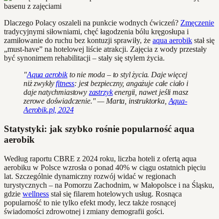
Dlaczego Polacy oszaleli na punkcie wodnych ćwiczeń?
Zmęczenie
tradycyjnymi siłowniami, chęć łagodzenia bólu kręgosłupa i
zamiłowanie do ruchu bez kontuzji sprawiły, że
aqua aerobik
stał się
„must-have” na hotelowej liście atrakcji. Zajęcia z wody przestały
być synonimem rehabilitacji – stały się stylem życia.
"
Aqua aerobik
to nie moda – to styl życia. Daje więcej
niż zwykły
fitness
: jest bezpieczny, angażuje całe ciało i
daje natychmiastowy
zastrzyk
energii, nawet jeśli masz
zerowe doświadczenie." — Marta, instruktorka,
Aqua-
Aerobik.pl, 2024
Statystyki: jak szybko rośnie popularność aqua
aerobik
Według raportu CBRE z 2024 roku, liczba hoteli z ofertą aqua
aerobiku w Polsce wzrosła o ponad 40% w ciągu ostatnich pięciu
lat. Szczególnie dynamiczny rozwój widać w regionach
turystycznych – na Pomorzu Zachodnim, w Małopolsce i na Śląsku,
gdzie
wellness
stał się filarem hotelowych usług. Rosnąca
popularność to nie tylko efekt mody, lecz także rosnącej
świadomości zdrowotnej i zmiany demografii gości.