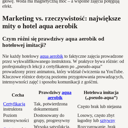
głowę. Woda ma magnetyczną moc – a wspólne zajęcia potęgują
efekt.
Marketing vs. rzeczywistość: największe
mity o hotel aqua aerobik
Czym różni się prawdziwy aqua aerobik od
hotelowej imitacji?
Nie każdy hotelowy
aqua aerobik
to faktyczne zajęcia prowadzone
przez wykwalifikowanego instruktora. W praktyce bywa różnie: od
profesjonalnych lekcji z certyfikatem po „pseudo-aqua”
prowadzony przez animatora, który widział ćwiczenia na YouTube.
Kluczowe różnice dotyczą poziomu przygotowania prowadzących,
intensywności zajęć i sposobu komunikacji z gośćmi.
Prawdziwy
aqua
Hotelowa imitacja
Cecha
aerobik
(„pseudo-aqua”)
Certyfikacja
Tak, potwierdzona
Często brak lub niejasna
instruktora
dokumentami
Poziom
Dostosowany do
Losowy, często zbyt
intensywności
grupy, progresywny
łagodny lub
sztywny
Wysoka satysfakcja,
Rozczarowanie, brak