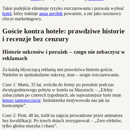
Takie podejście eliminuje ryzyko rozczarowania i pozwala wybrać
hotel
, który traktuje
aqua aerobik
poważnie, a nie jako sezonowy
chwyt marketingowy.
Goście kontra hotele: prawdziwe historie
i recenzje bez cenzury
Historie sukcesów i porażek – czego nie zobaczysz w
reklamach
Za każdą błyszczącą reklamą stoi prawdziwa historia gościa.
Niektóre to spektakularne sukcesy, inne – srogie rozczarowania.
Case 1:
Marta, 35 lat, wróciła do formy po porodzie podczas
dwutygodniowego pobytu w hotelu na Mazurach: – „Efekty
zobaczyłam po czterech tygodniach, ale najważniejsze było moje
lepsze samopoczucie
. Instruktorka motywowała nas jak na
bootcampie”.
Case 2:
Piotr, 48 lat, trafił na zajęcia prowadzone przez animatora
bez kwalifikacji. Po trzech dniach zrezygnował: – „Zero efektów,
tylko głośna muzyka i chaos”.