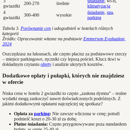
3
śniadanie
, wi-fi,
200-270
średnie
gwiazdki
klimatyzacja
4
śniadanie
,
spa
,
300-400
wysokie
gwiazdki
parking
Tabela 3.
Porównanie cen
i udogodnień w hotelach różnych
kategorii
Źródło: Opracowanie własne na podstawie
Emmerson Evaluation,
2024
Oszczędzasz na luksusach, ale często płacisz za podstawowe rzeczy
– miejsce parkingowe, ręczniki czy lepszą pościel. Klucz tkwi w
dokładnym czytaniu
oferty
i analizie ukrytych kosztów.
Dodatkowe opłaty i pułapki, których nie znajdziesz
w ofercie
Niska cena w hotelu 2 gwiazdki to często „zasłona dymna” – realne
wydatki mogą zaskoczyć nawet doświadczonych podróżnych. Z
jakimi dodatkowymi opłatami najczęściej się spotkasz?
Opłata za
parking
:
Nie zawsze wliczona w cenę; potrafi
podnieść koszt o 20-30 zł za dobę.
Płatne śniadania:
Często przygotowywane poza standardem
bufetu, w cenie 25-40 zł.