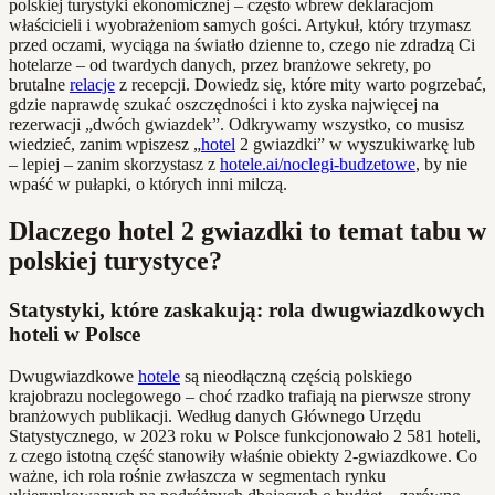
polskiej turystyki ekonomicznej – często wbrew deklaracjom
właścicieli i wyobrażeniom samych gości. Artykuł, który trzymasz
przed oczami, wyciąga na światło dzienne to, czego nie zdradzą Ci
hotelarze – od twardych danych, przez branżowe sekrety, po
brutalne
relacje
z recepcji. Dowiedz się, które mity warto pogrzebać,
gdzie naprawdę szukać oszczędności i kto zyska najwięcej na
rezerwacji „dwóch gwiazdek”. Odkrywamy wszystko, co musisz
wiedzieć, zanim wpiszesz „
hotel
2 gwiazdki” w wyszukiwarkę lub
– lepiej – zanim skorzystasz z
hotele.ai/noclegi-budzetowe
, by nie
wpaść w pułapki, o których inni milczą.
Dlaczego hotel 2 gwiazdki to temat tabu w
polskiej turystyce?
Statystyki, które zaskakują: rola dwugwiazdkowych
hoteli w Polsce
Dwugwiazdkowe
hotele
są nieodłączną częścią polskiego
krajobrazu noclegowego – choć rzadko trafiają na pierwsze strony
branżowych publikacji. Według danych Głównego Urzędu
Statystycznego, w 2023 roku w Polsce funkcjonowało 2 581 hoteli,
z czego istotną część stanowiły właśnie obiekty 2-gwiazdkowe. Co
ważne, ich rola rośnie zwłaszcza w segmentach rynku