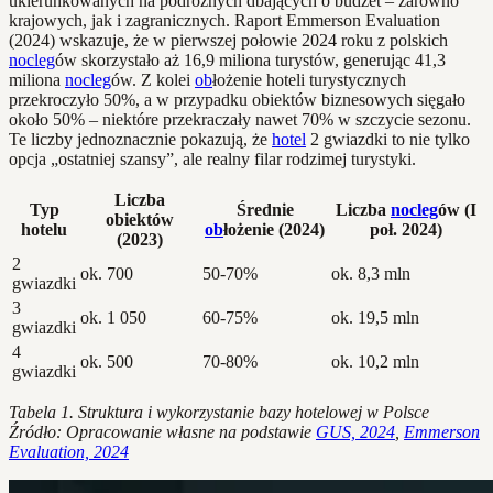
ukierunkowanych na podróżnych dbających o budżet – zarówno
krajowych, jak i zagranicznych. Raport Emmerson Evaluation
(2024) wskazuje, że w pierwszej połowie 2024 roku z polskich
nocleg
ów skorzystało aż 16,9 miliona turystów, generując 41,3
miliona
nocleg
ów. Z kolei
ob
łożenie hoteli turystycznych
przekroczyło 50%, a w przypadku obiektów biznesowych sięgało
około 50% – niektóre przekraczały nawet 70% w szczycie sezonu.
Te liczby jednoznacznie pokazują, że
hotel
2 gwiazdki to nie tylko
opcja „ostatniej szansy”, ale realny filar rodzimej turystyki.
Liczba
Typ
Średnie
Liczba
nocleg
ów (I
obiektów
hotelu
ob
łożenie (2024)
poł. 2024)
(2023)
2
ok. 700
50-70%
ok. 8,3 mln
gwiazdki
3
ok. 1 050
60-75%
ok. 19,5 mln
gwiazdki
4
ok. 500
70-80%
ok. 10,2 mln
gwiazdki
Tabela 1. Struktura i wykorzystanie bazy hotelowej w Polsce
Źródło: Opracowanie własne na podstawie
GUS, 2024
,
Emmerson
Evaluation, 2024