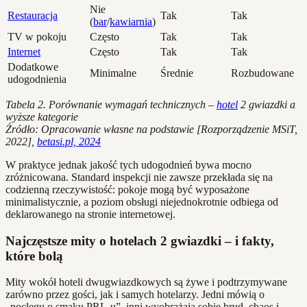
Nie
Restauracja
Tak
Tak
(
bar
/
kawiarnia
)
TV w pokoju
Często
Tak
Tak
Internet
Często
Tak
Tak
Dodatkowe
Minimalne
Średnie
Rozbudowane
udogodnienia
Tabela 2. Porównanie wymagań technicznych –
hotel
2 gwiazdki a
wyższe kategorie
Źródło: Opracowanie własne na podstawie [Rozporządzenie MSiT,
2022],
betasi.pl, 2024
W praktyce jednak jakość tych udogodnień bywa mocno
zróżnicowana. Standard inspekcji nie zawsze przekłada się na
codzienną rzeczywistość: pokoje mogą być wyposażone
minimalistycznie, a poziom obsługi niejednokrotnie odbiega od
deklarowanego na stronie internetowej.
Najczęstsze mity o hotelach 2 gwiazdki – i fakty,
które bolą
Mity wokół hoteli dwugwiazdkowych są żywe i podtrzymywane
zarówno przez gości, jak i samych hotelarzy. Jedni mówią o
„noclegu o smaku PRL-u”, inni wyobrażają sobie brud, chaos i