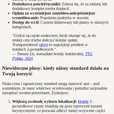
Dodatkowa pościel/ręczniki:
Zdarza się, że za zmianę lub
dodatkowy komplet trzeba dopłacić.
Opłata za wcześniejsze zameldowanie/późniejsze
wymeldowanie:
Popularna praktyka w sezonie.
Dostęp do wi-fi:
Czasem limitowany lub płatny w niższych
kategoriach.
"Goście są często zaskoczeni, kiedy okazuje się, że do
niskiej ceny trzeba doliczyć kolejne opłaty.
Transparentność
oferty
to największy problem w
hotelach 2-gwiazdkowych."
— Tomasz Lis, konsultant branży hotelarskiej,
TTG
Polska, 2024
Niewidoczne plusy: kiedy niższy standard działa na
Twoją korzyść
Niska cena i ograniczony standard mogą stanowić atut – pod
warunkiem, że masz właściwe oczekiwania i potrafisz racjonalnie
zarządzać swoimi potrzebami. Zyskujesz:
Większą swobodę wyboru lokalizacji:
Hotele
2-
gwiazdkowe często znajdują się poza typowymi trasami
turystycznymi, co pozwala odkryć mniej oczywiste części