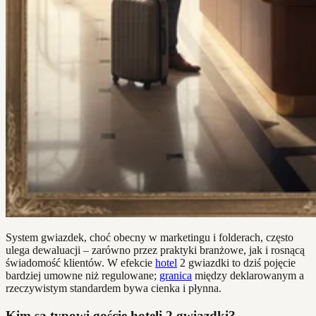
System gwiazdek, choć obecny w marketingu i folderach, często
ulega dewaluacji – zarówno przez praktyki branżowe, jak i rosnącą
świadomość klientów. W efekcie
hotel
2 gwiazdki to dziś pojęcie
bardziej umowne niż regulowane;
granica
między deklarowanym a
rzeczywistym standardem bywa cienka i płynna.
Kim są typowi goście hoteli 2 gwiazdki?