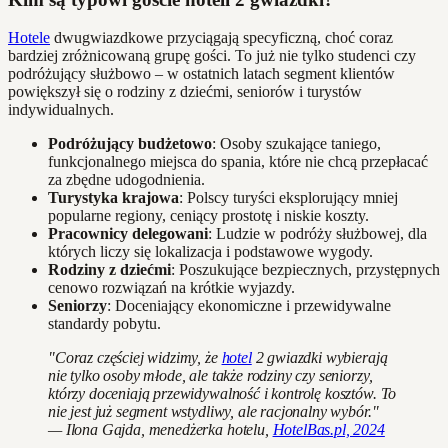
Hotele
dwugwiazdkowe przyciągają specyficzną, choć coraz
bardziej zróżnicowaną grupę gości. To już nie tylko studenci czy
podróżujący służbowo – w ostatnich latach segment klientów
powiększył się o rodziny z dziećmi, seniorów i turystów
indywidualnych.
Podróżujący budżetowo
: Osoby szukające taniego,
funkcjonalnego miejsca do spania, które nie chcą przepłacać
za zbędne udogodnienia.
Turystyka krajowa
: Polscy turyści eksplorujący mniej
popularne regiony, ceniący prostotę i niskie koszty.
Pracownicy delegowani
: Ludzie w podróży służbowej, dla
których liczy się lokalizacja i podstawowe wygody.
Rodziny z dziećmi
: Poszukujące bezpiecznych, przystępnych
cenowo rozwiązań na krótkie wyjazdy.
Seniorzy
: Doceniający ekonomiczne i przewidywalne
standardy pobytu.
"Coraz częściej widzimy, że
hotel
2 gwiazdki wybierają
nie tylko osoby młode, ale także rodziny czy seniorzy,
którzy doceniają przewidywalność i kontrolę kosztów. To
nie jest już segment wstydliwy, ale racjonalny wybór."
— Ilona Gajda, menedżerka hotelu,
HotelBas.pl, 2024