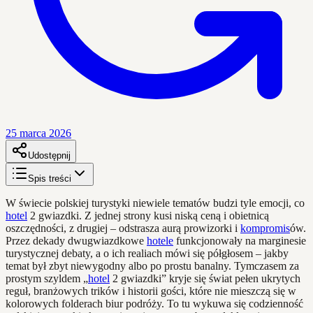
25 marca 2026
Udostępnij
Spis treści
W świecie polskiej turystyki niewiele tematów budzi tyle emocji, co
hotel
2 gwiazdki. Z jednej strony kusi niską ceną i obietnicą
oszczędności, z drugiej – odstrasza aurą prowizorki i
kompromis
ów.
Przez dekady dwugwiazdkowe
hotele
funkcjonowały na marginesie
turystycznej debaty, a o ich realiach mówi się półgłosem – jakby
temat był zbyt niewygodny albo po prostu banalny. Tymczasem za
prostym szyldem „
hotel
2 gwiazdki” kryje się świat pełen ukrytych
reguł, branżowych trików i historii gości, które nie mieszczą się w
kolorowych folderach biur podróży. To tu wykuwa się codzienność