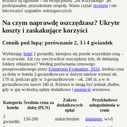
Różnice są ogromne – od recepcjonisty „od wszystkiego” po
profesjonalne, przeszkolone zespoły. Warto czytać
recenzje
i nie
lekceważyć sygnałów ostrzegawczych.
Na czym naprawdę oszczędzasz? Ukryte
koszty i zaskakujące korzyści
Cennik pod lupą: porównanie 2, 3 i 4 gwiazdek
Wybierając
hotel
2 gwiazdki, kierujesz się przede wszystkim ceną –
to oczywiste. Ale czy rzeczywiście oszczędzisz tyle, ile deklarują
foldery reklamowe? Według porównania cenowego
przeprowadzonego przez
Emmerson Evaluation, 2024
, średnia cena
za dobę w hotelu 2-gwiazdkowym w dużym mieście wynosi ok.
170 zł, podczas gdy w 3-gwiazdkowym – ok. 240 zł, a w 4-
gwiazdkowym nawet 340 zł. Różnice te mogą być jednak złudne,
gdy w grę wchodzą opłaty dodatkowe i
promocje
sezonowe.
Zakres
Przykładowe
Kategoria
Średnia cena za
dodatkowych
udogodnienia w
hotelu
dobę (PLN)
opłat
cenie
2
150-200
niskie/średnie
śniadanie
, wi-fi
gwiazdki