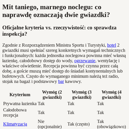
Mit taniego, marnego noclegu: co
naprawdę oznaczają dwie gwiazdki?
Oficjalne kryteria vs. rzeczywistość: co sprawdza
inspekcja?
Zgodnie z Rozporządzeniem Ministra Sportu i Turystyki,
hotel
2
gwiazdki musi spełniać szereg konkretnych wymagań technicznych
i funkcjonalnych: każda jednostka noclegowa powinna mieć własną
łazienkę, całodobowy dostęp do wody,
ogrzewanie
, wentylację i
właściwe oświetlenie. Recepcja powinna być czynna przez całą
dobę, a goście muszą mieć dostęp do śniadań kontynentalnych lub
bufetowych. Często do wymaganego minimum należą też radio,
stojak na bagaż i podstawowy
bar
kawowy.
Wymóg (2
Wymóg (3
Wymóg (4
Kryterium
gwiazdki)
gwiazdki)
gwiazdki)
Prywatna łazienka
Tak
Tak
Tak
Całodobowa
Tak
Tak
Tak
recepcja
Nie
Tak
Klimatyzacja
Tak (często)
(opcjonalnie)
(obowiązkowo)