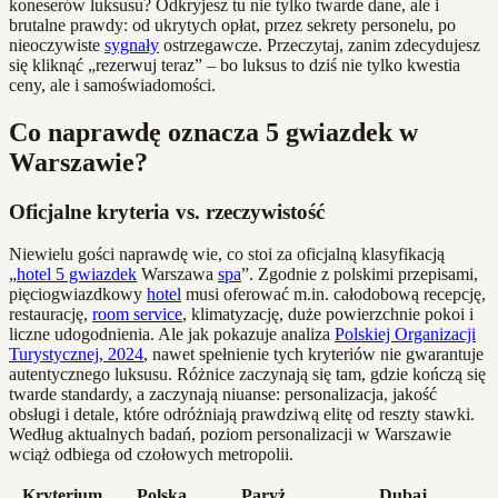
koneserów luksusu? Odkryjesz tu nie tylko twarde dane, ale i
brutalne prawdy: od ukrytych opłat, przez sekrety personelu, po
nieoczywiste
sygnały
ostrzegawcze. Przeczytaj, zanim zdecydujesz
się kliknąć „rezerwuj teraz” – bo luksus to dziś nie tylko kwestia
ceny, ale i samoświadomości.
Co naprawdę oznacza 5 gwiazdek w
Warszawie?
Oficjalne kryteria vs. rzeczywistość
Niewielu gości naprawdę wie, co stoi za oficjalną klasyfikacją
„
hotel 5 gwiazdek
Warszawa
spa
”. Zgodnie z polskimi przepisami,
pięciogwiazdkowy
hotel
musi oferować m.in. całodobową recepcję,
restaurację,
room service
, klimatyzację, duże powierzchnie pokoi i
liczne udogodnienia. Ale jak pokazuje analiza
Polskiej Organizacji
Turystycznej, 2024
, nawet spełnienie tych kryteriów nie gwarantuje
autentycznego luksusu. Różnice zaczynają się tam, gdzie kończą się
twarde standardy, a zaczynają niuanse: personalizacja, jakość
obsługi i detale, które odróżniają prawdziwą elitę od reszty stawki.
Według aktualnych badań, poziom personalizacji w Warszawie
wciąż odbiega od czołowych metropolii.
Kryterium
Polska
Paryż
Dubaj