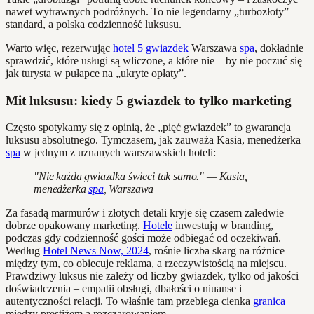
nawet wytrawnych podróżnych. To nie legendarny „turbozłoty”
standard, a polska codzienność luksusu.
Warto więc, rezerwując
hotel 5 gwiazdek
Warszawa
spa
, dokładnie
sprawdzić, które usługi są wliczone, a które nie – by nie poczuć się
jak turysta w pułapce na „ukryte opłaty”.
Mit luksusu: kiedy 5 gwiazdek to tylko marketing
Często spotykamy się z opinią, że „pięć gwiazdek” to gwarancja
luksusu absolutnego. Tymczasem, jak zauważa Kasia, menedżerka
spa
w jednym z uznanych warszawskich hoteli:
"Nie każda gwiazdka świeci tak samo." — Kasia,
menedżerka
spa
, Warszawa
Za fasadą marmurów i złotych detali kryje się czasem zaledwie
dobrze opakowany marketing.
Hotele
inwestują w branding,
podczas gdy codzienność gości może odbiegać od oczekiwań.
Według
Hotel News Now, 2024
, rośnie liczba skarg na różnice
między tym, co obiecuje reklama, a rzeczywistością na miejscu.
Prawdziwy luksus nie zależy od liczby gwiazdek, tylko od jakości
doświadczenia – empatii obsługi, dbałości o niuanse i
autentyczności relacji. To właśnie tam przebiega cienka
granica
między prestiżem a rozczarowaniem.