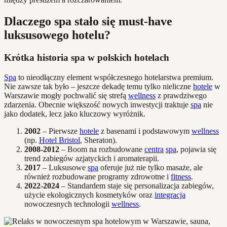
Dlaczego spa stało się must-have
luksusowego hotelu?
Krótka historia spa w polskich hotelach
Spa
to nieodłączny element współczesnego hotelarstwa premium.
Nie zawsze tak było – jeszcze dekadę temu tylko nieliczne
hotele
w
Warszawie mogły pochwalić się strefą
wellness
z prawdziwego
zdarzenia. Obecnie większość nowych inwestycji traktuje
spa
nie
jako dodatek, lecz jako kluczowy wyróżnik.
2002
– Pierwsze
hotele
z basenami i podstawowym
wellness
(np.
Hotel Bristol
, Sheraton).
2008-2012
– Boom na rozbudowane
centra
spa
, pojawia się
trend zabiegów azjatyckich i aromaterapii.
2017
– Luksusowe
spa
oferuje już nie tylko masaże, ale
również rozbudowane programy zdrowotne i
fitness
.
2022-2024
– Standardem staje się personalizacja zabiegów,
użycie ekologicznych kosmetyków oraz
integracja
nowoczesnych technologii
wellness
.