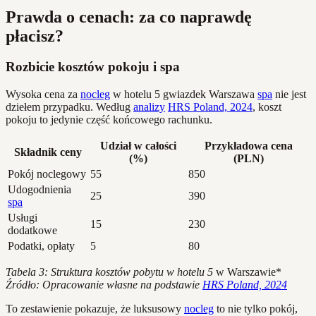
Prawda o cenach: za co naprawdę
płacisz?
Rozbicie kosztów pokoju i spa
Wysoka cena za
nocleg
w hotelu 5 gwiazdek Warszawa
spa
nie jest
dziełem przypadku. Według
analizy
HRS Poland, 2024
, koszt
pokoju to jedynie część końcowego rachunku.
Udział w całości
Przykładowa cena
Składnik ceny
(%)
(PLN)
Pokój noclegowy
55
850
Udogodnienia
25
390
spa
Usługi
15
230
dodatkowe
Podatki, opłaty
5
80
Tabela 3: Struktura kosztów pobytu w hotelu 5
w Warszawie*
Źródło: Opracowanie własne na podstawie
HRS Poland, 2024
To zestawienie pokazuje, że luksusowy
nocleg
to nie tylko pokój,