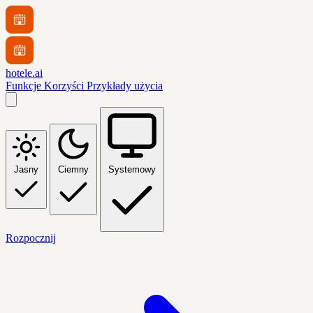
hotele.ai
Funkcje
Korzyści
Przykłady użycia
Jasny
Ciemny
Systemowy
Rozpocznij