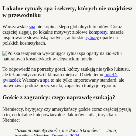
Lokalne rytuały spa i sekrety, których nie znajdziesz
w przewodniku
Warszawskie
spa
nie kopiują ślepo globalnych trendów. Coraz
częściej sięgają po lokalne motywy: ziołowe
kompresy
, masaże
inspirowane słowiańską tradycją, autorskie
rytuały
oparte na
polskich kosmetykach.
To odpowiedź na potrzeby gości, którzy szukają nie tylko luksusu,
ale też autentyczności i klimatu miejsca. Dzięki temu
hotel 5
gwiazdek
Warszawa
spa
to nie tylko importowany standard, ale
prawdziwa podróż przez smaki, zapachy i tradycje regionu.
Goście z zagranicy: czego naprawdę szukają?
Niemieccy, brytyjscy czy amerykańscy goście coraz częściej pytają
o to, co lokalne i niepowtarzalne. Jak mówi Julia, turystka z
Niemiec:
"Szukam autentyczności, nie złotych kranów." — Julia,
turystka z Niemiec,
Travelist, 2024