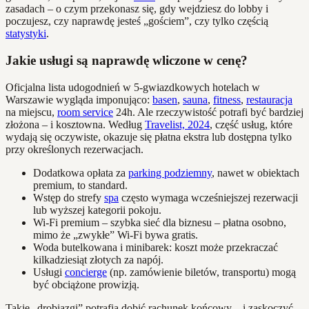
zasadach – o czym przekonasz się, gdy wejdziesz do lobby i
poczujesz, czy naprawdę jesteś „gościem”, czy tylko częścią
statystyki
.
Jakie usługi są naprawdę wliczone w cenę?
Oficjalna lista udogodnień w 5-gwiazdkowych hotelach w
Warszawie wygląda imponująco:
basen
,
sauna
,
fitness
,
restauracja
na miejscu,
room service
24h. Ale rzeczywistość potrafi być bardziej
złożona – i kosztowna. Według
Travelist, 2024
, część usług, które
wydają się oczywiste, okazuje się płatna ekstra lub dostępna tylko
przy określonych rezerwacjach.
Dodatkowa opłata za
parking podziemny
, nawet w obiektach
premium, to standard.
Wstęp do strefy
spa
często wymaga wcześniejszej rezerwacji
lub wyższej kategorii pokoju.
Wi-Fi premium – szybka sieć dla biznesu – płatna osobno,
mimo że „zwykłe” Wi-Fi bywa gratis.
Woda butelkowana i minibarek: koszt może przekraczać
kilkadziesiąt złotych za napój.
Usługi
concierge
(np. zamówienie biletów, transportu) mogą
być obciążone prowizją.
Takie „drobiazgi” potrafią dobić rachunek końcowy – i zaskoczyć