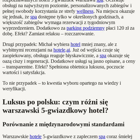
obsługi na najwyższym poziomie, personalizowanych zabiegów i
pełnej swobody korzystania ze strefy
wellness
. Na miejscu okazuje
się jednak, że
spa
dostępne tylko w określonych godzinach, a
większość zabiegów wymaga rezerwacji z tygodniowym
wyprzedzeniem. Dodatkowo za
parking podziemny
płaci 120 zł za
dobę. Efekt? Zamiast relaksu – rozczarowanie.
Drugi przypadek: Michał wybiera
hotel
mniej znany, ale z
wybitnymi recenzjami na
hotele
.
ai
. Już od wejścia czuje się
zaopiekowany, obsługa reaguje błyskawicznie, a
spa
okazuje się
oazą ciszy i regeneracji. Dodatkowe usługi są jasno opisane, a ceny
– transparentne. Efekt? Spełniona obietnica luksusu, poczucie
wartości i satysfakcja.
To nie przypadek – to kwestia wyboru opartego na wiedzy i
weryfikacji.
Luksus po polsku: czym różni się
warszawski 5-gwiazdkowy hotel?
Porównanie z międzynarodowymi standardami
Warszawskie
hotele
5-gwiazdkowe z zapleczem
spa
coraz śmielej