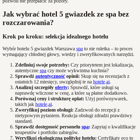
pozwoli nie przepłacić za pozory.
Jak wybrać hotel 5 gwiazdek ze spa bez
rozczarowania?
Krok po kroku: selekcja idealnego hotelu
Wybór hotelu 5 gwiazdek Warszawa
spa
to nie ruletka – to proces
wymagający chłodnej głowy, wiedzy i zweryfikowanych narzędzi.
Zdefiniuj swoje potrzeby:
Czy priorytetem jest lokalizacja,
autentyczne
spa
czy może wykwintna kuchnia?
Sprawdź
autentyczność
opinii:
Skup się na recenzjach z
ostatnich 12 miesięcy, uwzględnij te na
hotele
.
ai
.
Analizuj szczegóły
oferty
:
Sprawdź, które usługi są
naprawdę wliczone w cenę, a które są płatne dodatkowo.
Porównaj ceny i strukturę opłat:
Użyj porównywarek,
takich jak
hotele
.
ai
.
Zweryfikuj poziom obsługi:
Zadzwoń do recepcji z
nietypowym pytaniem. Reakcja obsługi zdradzi prawdziwy
standard.
Sprawdź dostępność personelu
spa
:
Zapytaj o kwalifikacje
terapeutów i portfolio zabiegów.
Weryfikuj ekologiczną politykę hotelu:
Certyfikaty eco to