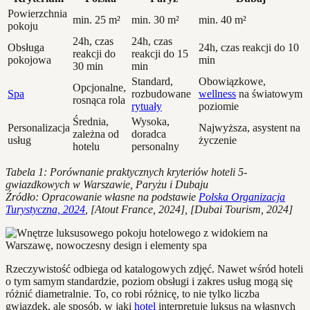
Powierzchnia
min. 25 m²
min. 30 m²
min. 40 m²
pokoju
24h, czas
24h, czas
Obsługa
24h, czas reakcji do 10
reakcji do
reakcji do 15
pokojowa
min
30 min
min
Standard,
Obowiązkowe,
Opcjonalne,
Spa
rozbudowane
wellness
na światowym
rosnąca rola
rytuały
poziomie
Średnia,
Wysoka,
Personalizacja
Najwyższa, asystent na
zależna od
doradca
usług
życzenie
hotelu
personalny
Tabela 1: Porównanie praktycznych kryteriów hoteli 5-
gwiazdkowych w Warszawie, Paryżu i Dubaju
Źródło: Opracowanie własne na podstawie
Polska Organizacja
Turystyczna, 2024
, [Atout France, 2024], [Dubai Tourism, 2024]
Rzeczywistość odbiega od katalogowych zdjęć. Nawet wśród hoteli
o tym samym standardzie, poziom obsługi i zakres usług mogą się
różnić diametralnie. To, co robi różnicę, to nie tylko liczba
gwiazdek, ale sposób, w jaki
hotel
interpretuje luksus na własnych