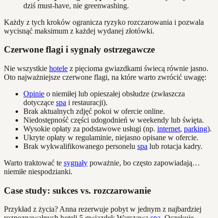
dziś must-have, nie greenwashing.
Każdy z tych kroków ogranicza ryzyko rozczarowania i pozwala
wycisnąć maksimum z każdej wydanej złotówki.
Czerwone flagi i sygnały ostrzegawcze
Nie wszystkie
hotele
z pięcioma gwiazdkami świecą równie jasno.
Oto najważniejsze czerwone flagi, na które warto zwrócić uwagę:
Opinie
o niemiłej lub opieszałej obsłudze (zwłaszcza
dotyczące
spa
i restauracji).
Brak aktualnych zdjęć pokoi w ofercie online.
Niedostępność części udogodnień w weekendy lub święta.
Wysokie opłaty za podstawowe usługi (np.
internet
,
parking
).
Ukryte opłaty w regulaminie, niejasno opisane w ofercie.
Brak wykwalifikowanego personelu
spa
lub rotacja kadry.
Warto traktować te
sygnały
poważnie, bo często zapowiadają…
niemiłe niespodzianki.
Case study: sukces vs. rozczarowanie
Przykład z życia? Anna rezerwuje pobyt w jednym z najbardziej
rozpoznawalnych hoteli 5 gwiazdek Warszawa
spa
. Oczekuje