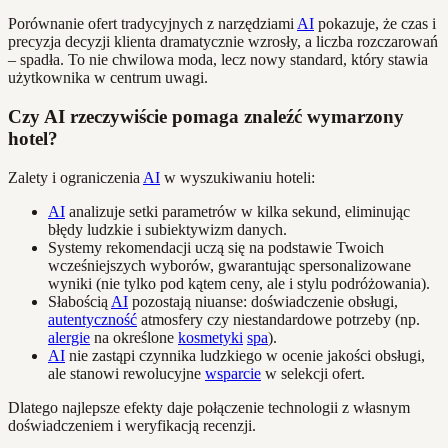
Porównanie ofert tradycyjnych z narzędziami
AI
pokazuje, że czas i
precyzja decyzji klienta dramatycznie wzrosły, a liczba rozczarowań
– spadła. To nie chwilowa moda, lecz nowy standard, który stawia
użytkownika w centrum uwagi.
Czy AI rzeczywiście pomaga znaleźć wymarzony
hotel?
Zalety i ograniczenia
AI
w wyszukiwaniu hoteli:
AI
analizuje setki parametrów w kilka sekund, eliminując
błędy ludzkie i subiektywizm danych.
Systemy rekomendacji uczą się na podstawie Twoich
wcześniejszych wyborów, gwarantując spersonalizowane
wyniki (nie tylko pod kątem ceny, ale i stylu podróżowania).
Słabością
AI
pozostają niuanse: doświadczenie obsługi,
autentyczność
atmosfery czy niestandardowe potrzeby (np.
alergie
na określone
kosmetyki
spa
).
AI
nie zastąpi czynnika ludzkiego w ocenie jakości obsługi,
ale stanowi rewolucyjne
wsparcie
w selekcji ofert.
Dlatego najlepsze efekty daje połączenie technologii z własnym
doświadczeniem i weryfikacją recenzji.