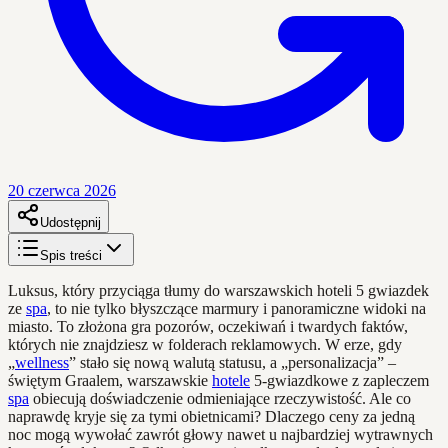
20 czerwca 2026
Udostępnij
Spis treści
Luksus, który przyciąga tłumy do warszawskich hoteli 5 gwiazdek
ze
spa
, to nie tylko błyszczące marmury i panoramiczne widoki na
miasto. To złożona gra pozorów, oczekiwań i twardych faktów,
których nie znajdziesz w folderach reklamowych. W erze, gdy
„
wellness
” stało się nową walutą statusu, a „personalizacja” –
świętym Graalem, warszawskie
hotele
5-gwiazdkowe z zapleczem
spa
obiecują doświadczenie odmieniające rzeczywistość. Ale co
naprawdę kryje się za tymi obietnicami? Dlaczego ceny za jedną
noc mogą wywołać zawrót głowy nawet u najbardziej wytrawnych