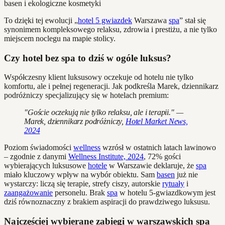
To dzięki tej ewolucji „
hotel 5 gwiazdek
Warszawa
spa
” stał się
synonimem kompleksowego relaksu, zdrowia i prestiżu, a nie tylko
miejscem noclegu na mapie stolicy.
Czy hotel bez spa to dziś w ogóle luksus?
Współczesny klient luksusowy oczekuje od hotelu nie tylko
komfortu, ale i pełnej regeneracji. Jak podkreśla Marek, dziennikarz
podróżniczy specjalizujący się w hotelach premium:
"Goście oczekują nie tylko relaksu, ale i terapii." —
Marek, dziennikarz podróżniczy,
Hotel Market News,
2024
Poziom świadomości
wellness
wzrósł w ostatnich latach lawinowo
– zgodnie z danymi
Wellness Institute, 2024
, 72% gości
wybierających luksusowe
hotele
w Warszawie deklaruje, że
spa
miało kluczowy wpływ na wybór obiektu. Sam
basen
już nie
wystarczy: liczą się terapie, strefy ciszy, autorskie
rytuały
i
zaangażowanie
personelu. Brak
spa
w hotelu 5-gwiazdkowym jest
dziś równoznaczny z brakiem aspiracji do prawdziwego luksusu.
Najczęściej wybierane zabiegi w warszawskich spa