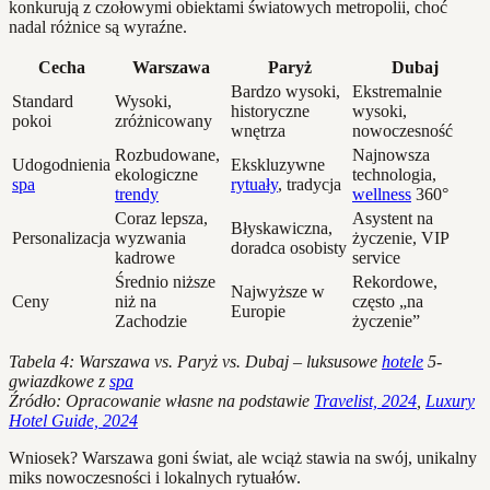
konkurują z czołowymi obiektami światowych metropolii, choć
nadal różnice są wyraźne.
Cecha
Warszawa
Paryż
Dubaj
Bardzo wysoki,
Ekstremalnie
Standard
Wysoki,
historyczne
wysoki,
pokoi
zróżnicowany
wnętrza
nowoczesność
Rozbudowane,
Najnowsza
Udogodnienia
Ekskluzywne
ekologiczne
technologia,
spa
rytuały
, tradycja
trendy
wellness
360°
Coraz lepsza,
Asystent na
Błyskawiczna,
Personalizacja
wyzwania
życzenie, VIP
doradca osobisty
kadrowe
service
Średnio niższe
Rekordowe,
Najwyższe w
Ceny
niż na
często „na
Europie
Zachodzie
życzenie”
Tabela 4: Warszawa vs. Paryż vs. Dubaj – luksusowe
hotele
5-
gwiazdkowe z
spa
Źródło: Opracowanie własne na podstawie
Travelist, 2024
,
Luxury
Hotel Guide, 2024
Wniosek? Warszawa goni świat, ale wciąż stawia na swój, unikalny
miks nowoczesności i lokalnych rytuałów.