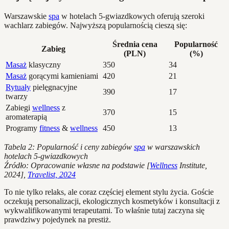
Warszawskie
spa
w hotelach 5-gwiazdkowych oferują szeroki
wachlarz zabiegów. Najwyższą popularnością cieszą się:
Średnia cena
Popularność
Zabieg
(PLN)
(%)
Masaż
klasyczny
350
34
Masaż
gorącymi kamieniami
420
21
Rytuały
pielęgnacyjne
390
17
twarzy
Zabiegi
wellness
z
370
15
aromaterapią
Programy
fitness
&
wellness
450
13
Tabela 2: Popularność i ceny zabiegów
spa
w warszawskich
hotelach 5-gwiazdkowych
Źródło: Opracowanie własne na podstawie [
Wellness
Institute,
2024],
Travelist, 2024
To nie tylko relaks, ale coraz częściej element stylu życia. Goście
oczekują personalizacji, ekologicznych kosmetyków i konsultacji z
wykwalifikowanymi terapeutami. To właśnie tutaj zaczyna się
prawdziwy pojedynek na prestiż.