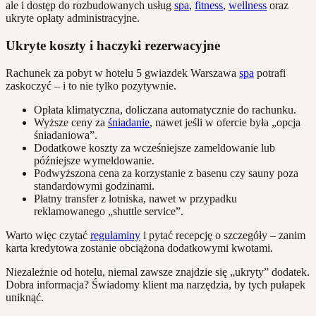
ale i dostęp do rozbudowanych usług
spa
,
fitness
,
wellness
oraz
ukryte opłaty administracyjne.
Ukryte koszty i haczyki rezerwacyjne
Rachunek za pobyt w hotelu 5 gwiazdek Warszawa
spa
potrafi
zaskoczyć – i to nie tylko pozytywnie.
Opłata klimatyczna, doliczana automatycznie do rachunku.
Wyższe ceny za
śniadanie
, nawet jeśli w ofercie była „opcja
śniadaniowa”.
Dodatkowe koszty za wcześniejsze zameldowanie lub
późniejsze wymeldowanie.
Podwyższona cena za korzystanie z basenu czy sauny poza
standardowymi godzinami.
Płatny transfer z lotniska, nawet w przypadku
reklamowanego „shuttle service”.
Warto więc czytać
regulaminy
i pytać recepcję o szczegóły – zanim
karta kredytowa zostanie obciążona dodatkowymi kwotami.
Niezależnie od hotelu, niemal zawsze znajdzie się „ukryty” dodatek.
Dobra informacja? Świadomy klient ma narzędzia, by tych pułapek
uniknąć.