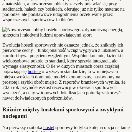
amatorskich, a nowoczesne obiekty zaczęły pojawiać się przy
stadionach, halach czy boiskach, oferując już nie tylko materac na
podłodze, ale podstawowe udogodnienia oczekiwane przez
współczesnych sportowców i kibiców.
Ewolucja hosteli sportowych nie oznacza jednak, że zniknęły ich
pierwotne cechy – funkcjonalność wciąż wygrywa z luksusem, a
komfort bywa pojęciem względnym. Wspólne kuchnie, łazienki i
wieloosobowe pokoje to standard, który sprzyja integracji, ale
wymaga elastyczności. O ile w dużych miastach coraz częściej
pojawiają się
hostele
o wyższym standardzie, to w mniejszych
miejscowościach dominuje model ekonomiczny, nastawiony na
prostotę i szybki obrót miejsc. Z raportów branżowych wynika, że
2025 rok przyniósł wzrost rezerwacji w okresach sportowych
wydarzeń, a ceny w topowych lokalizacjach potrafią zaskoczyć
nawet doświadczonych podróżników.
Różnice między hostelami sportowymi a zwykłymi
noclegami
Na pierwszy rzut oka
hostel
sportowy to tylko kolejna opcja na tanie