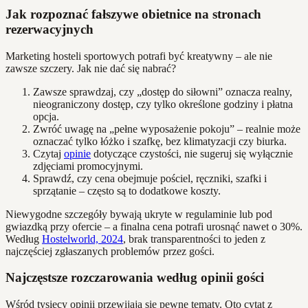
Jak rozpoznać fałszywe obietnice na stronach
rezerwacyjnych
Marketing hosteli sportowych potrafi być kreatywny – ale nie
zawsze szczery. Jak nie dać się nabrać?
Zawsze sprawdzaj, czy „dostęp do siłowni” oznacza realny,
nieograniczony dostęp, czy tylko określone godziny i płatna
opcja.
Zwróć uwagę na „pełne wyposażenie pokoju” – realnie może
oznaczać tylko łóżko i szafkę, bez klimatyzacji czy biurka.
Czytaj
opinie
dotyczące czystości, nie sugeruj się wyłącznie
zdjęciami promocyjnymi.
Sprawdź, czy cena obejmuje pościel, ręczniki, szafki i
sprzątanie – często są to dodatkowe koszty.
Niewygodne szczegóły bywają ukryte w regulaminie lub pod
gwiazdką przy ofercie – a finalna cena potrafi urosnąć nawet o 30%.
Według
Hostelworld, 2024
, brak transparentności to jeden z
najczęściej zgłaszanych problemów przez gości.
Najczęstsze rozczarowania według opinii gości
Wśród tysięcy opinii przewijają się pewne tematy. Oto cytat z