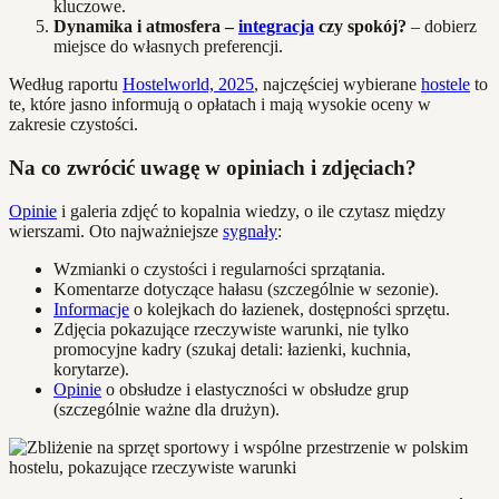
kluczowe.
Dynamika i atmosfera –
integracja
czy spokój?
– dobierz
miejsce do własnych preferencji.
Według raportu
Hostelworld, 2025
, najczęściej wybierane
hostele
to
te, które jasno informują o opłatach i mają wysokie oceny w
zakresie czystości.
Na co zwrócić uwagę w opiniach i zdjęciach?
Opinie
i galeria zdjęć to kopalnia wiedzy, o ile czytasz między
wierszami. Oto najważniejsze
sygnały
:
Wzmianki o czystości i regularności sprzątania.
Komentarze dotyczące hałasu (szczególnie w sezonie).
Informacje
o kolejkach do łazienek, dostępności sprzętu.
Zdjęcia pokazujące rzeczywiste warunki, nie tylko
promocyjne kadry (szukaj detali: łazienki, kuchnia,
korytarze).
Opinie
o obsłudze i elastyczności w obsłudze grup
(szczególnie ważne dla drużyn).