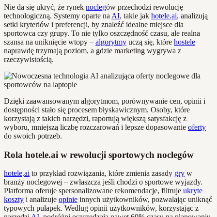
Nie da się ukryć, że rynek
nocleg
ów przechodzi rewolucję
technologiczną. Systemy oparte na
AI
, takie jak
hotele.ai
, analizują
setki kryteriów i preferencji, by znaleźć idealne miejsce dla
sportowca czy grupy. To nie tylko oszczędność czasu, ale realna
szansa na uniknięcie wtopy –
algorytmy
uczą się, które
hostele
naprawdę trzymają poziom, a gdzie marketing wygrywa z
rzeczywistością.
Dzięki zaawansowanym algorytmom, porównywanie cen, opinii i
dostępności stało się procesem błyskawicznym. Osoby, które
korzystają z takich narzędzi, raportują większą satysfakcję z
wyboru, mniejszą liczbę rozczarowań i lepsze dopasowanie
oferty
do swoich potrzeb.
Rola hotele.ai w rewolucji sportowych noclegów
hotele
.
ai
to przykład rozwiązania, które zmienia zasady
gry
w
branży noclegowej – zwłaszcza jeśli chodzi o sportowe wyjazdy.
Platforma oferuje spersonalizowane rekomendacje, filtruje
ukryte
koszty
i analizuje
opinie
innych użytkowników, pozwalając uniknąć
typowych pułapek. Według opinii użytkowników, korzystając z
narzędzi
AI
, podróżni oszczędzają nawet 60% czasu na planowaniu