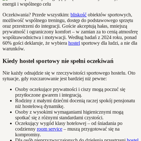
Oczekiwania? Przede wszystkim:
bliskość
obiektów sportowych,
możliwość wspólnego treningu, dostęp do podstawowego sprzętu
oraz przestrzeni do integracji. Goście akceptują hałas, mniejszą
prywatność i ograniczony komfort – w zamian za to cenią atmosferę
współzawodnictwa i motywacji. Według badań z 2024 roku, ponad
60% gości deklaruje, że wybiera
hostel
sportowy dla ludzi, a nie dla
warunków.
Kiedy hostel sportowy nie spełni oczekiwań
Nie każdy odnajdzie się w rzeczywistości sportowego hostelu. Oto
sytuacje, gdy rozczarowanie jest bardziej niż pewne:
Osoby oczekujące prywatności i ciszy mogą poczuć się
przytłoczone gwarem i integracją.
Rodziny z małymi dziećmi docenią raczej spokój pensjonatu
niż hostelową dynamikę.
Osoby z wysokimi wymaganiami higienicznymi mogą
spotkać się z różnymi standardami czystości.
Oczekujący wygód klasy hotelowej – od śniadania po
codzienny
room service
– muszą przygotować się na
kompromisy.
Dla osób nieprzyzwyczajonych do dzielenia przestrzeni
hostel