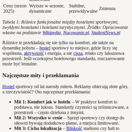
Ceny (sezon
Wyższe w sezonie,
Stabilne,
Zmienna
2025)
dynamiczne
przewidywalne
Tabela 1: Różnice funkcjonalne między hostelami sportowymi,
zwykłymi hostelami i hotelami turystycznymi.
Źródło: Opracowanie
własne na podstawie
Wikipedia
,
Nocowanie.pl
,
StudentNews.pl
Różnice te przekładają się nie tylko na komfort, ale także na
dynamikę pobytu –
hostel
sportowy to miejsce, gdzie liczy się
wspólnota,
aktywność
i energia, a nie
cisza
, relaks czy luksusowa
przestrzeń. Jeśli oczekujesz hotelowego standardu, rozczarowanie
może być brutalne.
Najczęstsze mity i przekłamania
Hostel
sportowy od lat narosły mitem. Reklamy obiecują złote góry,
a rzeczywistość? Oto najczęstsze przekłamania:
Mit 1: Komfort jak w hotelu
– W praktyce komfort to
podstawa, nie luksus. Standardy czystości są zróżnicowane, a
przestrzeń – często dzielona z innymi.
Mit 2: Wszystko w cenie
– Sprzęt sportowy czy dostęp do
siłowni bywają dodatkowo płatne, a miejsca limitowane.
Mit 3: Cicha lokalizacja
–
Bliskość
stadionu czy hali to