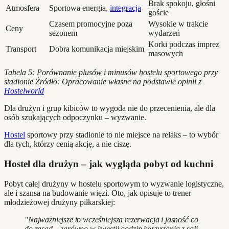
Brak spokoju, głośni
Atmosfera
Sportowa energia,
integracja
goście
Czasem promocyjne poza
Wysokie w trakcie
Ceny
sezonem
wydarzeń
Korki podczas imprez
Transport
Dobra komunikacja miejskim
masowych
Tabela 5: Porównanie plusów i minusów hostelu sportowego przy
stadionie
Źródło: Opracowanie własne na podstawie opinii z
Hostelworld
Dla drużyn i grup kibiców to wygoda nie do przecenienia, ale dla
osób szukających odpoczynku – wyzwanie.
Hostel
sportowy przy stadionie to nie miejsce na relaks – to wybór
dla tych, którzy cenią akcję, a nie ciszę.
Hostel dla drużyn – jak wygląda pobyt od kuchni
Pobyt całej drużyny w hostelu sportowym to wyzwanie logistyczne,
ale i szansa na budowanie więzi. Oto, jak opisuje to trener
młodzieżowej drużyny piłkarskiej:
"Najważniejsze to wcześniejsza rezerwacja i jasność co
do zasad – zarówno w kwestii godzin korzystania z sali,