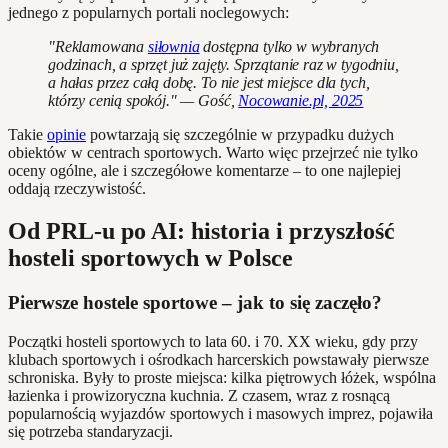
jednego z popularnych portali noclegowych:
"Reklamowana
siłownia
dostępna tylko w wybranych
godzinach, a sprzęt już zajęty. Sprzątanie raz w tygodniu,
a hałas przez całą dobę. To nie jest miejsce dla tych,
którzy cenią spokój." — Gość,
Nocowanie.pl, 2025
Takie
opinie
powtarzają się szczególnie w przypadku dużych
obiektów w centrach sportowych. Warto więc przejrzeć nie tylko
oceny ogólne, ale i szczegółowe komentarze – to one najlepiej
oddają rzeczywistość.
Od PRL-u po AI: historia i przyszłość
hosteli sportowych w Polsce
Pierwsze hostele sportowe – jak to się zaczęło?
Początki hosteli sportowych to lata 60. i 70. XX wieku, gdy przy
klubach sportowych i ośrodkach harcerskich powstawały pierwsze
schroniska. Były to proste miejsca: kilka piętrowych łóżek, wspólna
łazienka i prowizoryczna kuchnia. Z czasem, wraz z rosnącą
popularnością wyjazdów sportowych i masowych imprez, pojawiła
się potrzeba standaryzacji.