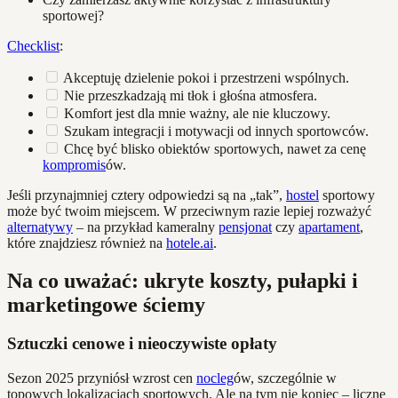
sportowej?
Checklist
:
Akceptuję dzielenie pokoi i przestrzeni wspólnych.
Nie przeszkadzają mi tłok i głośna atmosfera.
Komfort jest dla mnie ważny, ale nie kluczowy.
Szukam integracji i motywacji od innych sportowców.
Chcę być blisko obiektów sportowych, nawet za cenę
kompromis
ów.
Jeśli przynajmniej cztery odpowiedzi są na „tak”,
hostel
sportowy
może być twoim miejscem. W przeciwnym razie lepiej rozważyć
alternatywy
– na przykład kameralny
pensjonat
czy
apartament
,
które znajdziesz również na
hotele.ai
.
Na co uważać: ukryte koszty, pułapki i
marketingowe ściemy
Sztuczki cenowe i nieoczywiste opłaty
Sezon 2025 przyniósł wzrost cen
nocleg
ów, szczególnie w
topowych lokalizacjach sportowych. Ale na tym nie koniec – liczne