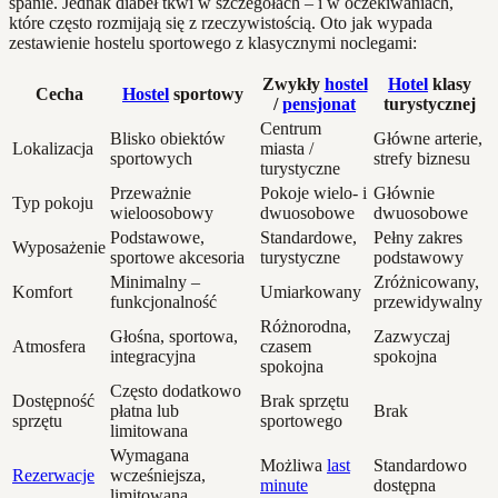
spanie. Jednak diabeł tkwi w szczegółach – i w oczekiwaniach,
które często rozmijają się z rzeczywistością. Oto jak wypada
zestawienie hostelu sportowego z klasycznymi noclegami:
Zwykły
hostel
Hotel
klasy
Cecha
Hostel
sportowy
/
pensjonat
turystycznej
Centrum
Blisko obiektów
Główne arterie,
Lokalizacja
miasta /
sportowych
strefy biznesu
turystyczne
Przeważnie
Pokoje wielo- i
Głównie
Typ pokoju
wieloosobowy
dwuosobowe
dwuosobowe
Podstawowe,
Standardowe,
Pełny zakres
Wyposażenie
sportowe akcesoria
turystyczne
podstawowy
Minimalny –
Zróżnicowany,
Komfort
Umiarkowany
funkcjonalność
przewidywalny
Różnorodna,
Głośna, sportowa,
Zazwyczaj
Atmosfera
czasem
integracyjna
spokojna
spokojna
Często dodatkowo
Dostępność
Brak sprzętu
płatna lub
Brak
sprzętu
sportowego
limitowana
Wymagana
Możliwa
last
Standardowo
Rezerwacje
wcześniejsza,
minute
dostępna
limitowana