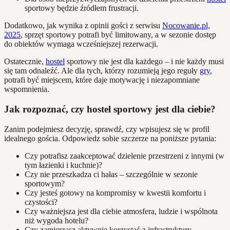
sportowy będzie źródłem frustracji.
Dodatkowo, jak wynika z opinii gości z serwisu
Nocowanie.pl,
2025
, sprzęt sportowy potrafi być limitowany, a w sezonie dostęp
do obiektów wymaga wcześniejszej rezerwacji.
Ostatecznie,
hostel
sportowy nie jest dla każdego – i nie każdy musi
się tam odnaleźć. Ale dla tych, którzy rozumieją jego reguły
gry
,
potrafi być miejscem, które daje motywację i niezapomniane
wspomnienia.
Jak rozpoznać, czy hostel sportowy jest dla ciebie?
Zanim podejmiesz decyzję, sprawdź, czy wpisujesz się w profil
idealnego gościa. Odpowiedz sobie szczerze na poniższe pytania:
Czy potrafisz zaakceptować dzielenie przestrzeni z innymi (w
tym łazienki i kuchnie)?
Czy nie przeszkadza ci hałas – szczególnie w sezonie
sportowym?
Czy jesteś gotowy na kompromisy w kwestii komfortu i
czystości?
Czy ważniejsza jest dla ciebie atmosfera, ludzie i wspólnota
niż wygoda hotelu?
Czy zamierzasz aktywnie korzystać z infrastruktury