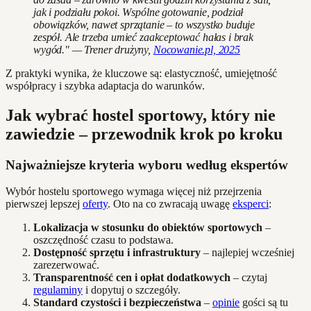
jak i podziału pokoi. Wspólne gotowanie, podział
obowiązków, nawet sprzątanie – to wszystko buduje
zespół. Ale trzeba umieć zaakceptować hałas i brak
wygód." — Trener drużyny,
Nocowanie.pl, 2025
Z praktyki wynika, że kluczowe są: elastyczność, umiejętność
współpracy i szybka adaptacja do warunków.
Jak wybrać hostel sportowy, który nie
zawiedzie – przewodnik krok po kroku
Najważniejsze kryteria wyboru według ekspertów
Wybór hostelu sportowego wymaga więcej niż przejrzenia
pierwszej lepszej
oferty
. Oto na co zwracają uwagę
eksperci
:
Lokalizacja w stosunku do obiektów sportowych
–
oszczędność czasu to podstawa.
Dostępność sprzętu i infrastruktury
– najlepiej wcześniej
zarezerwować.
Transparentność cen i opłat dodatkowych
– czytaj
regulaminy
i dopytuj o szczegóły.
Standard czystości i bezpieczeństwa
–
opinie
gości są tu