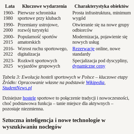
Lata
Kluczowe wydarzenia
Charakterystyka obiektów
1960-
Pierwsze schroniska
Prosta infrastruktura, minimum
1980
sportowe przy klubach
wygód
1990-
Przemiany ustrojowe,
Otwieranie się na nowe grupy
2000
rozwój turystyki
odbiorców
2000-
Popularność sportów
Modernizacja, pojawienie się
2015
amatorskich
nowych usług
2016-
Wzrost ruchu sportowego,
Rezerwacje
online, nowe
2022
digitalizacja
standardy
2023-
Rozkwit sportowych
Specjalizacja pod dyscypliny,
2025
wyjazdów grupowych
dynamiczne ceny
Tabela 3: Ewolucja hosteli sportowych w Polsce – kluczowe etapy
Źródło: Opracowanie własne na podstawie
Wikipedia
,
StudentNews.pl
Dzisiejsze
hostele
sportowe to połączenie tradycji i nowoczesności,
choć podstawowa funkcja – tanie miejsce dla aktywnych –
pozostaje niezmienna.
Sztuczna inteligencja i nowe technologie w
wyszukiwaniu noclegów