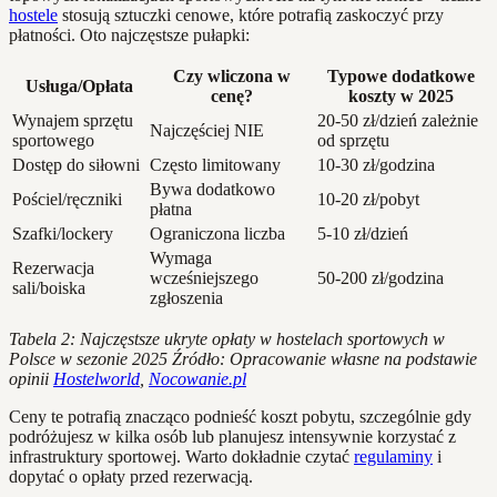
hostele
stosują sztuczki cenowe, które potrafią zaskoczyć przy
płatności. Oto najczęstsze pułapki:
Czy wliczona w
Typowe dodatkowe
Usługa/Opłata
cenę?
koszty w 2025
Wynajem sprzętu
20-50 zł/dzień zależnie
Najczęściej NIE
sportowego
od sprzętu
Dostęp do siłowni
Często limitowany
10-30 zł/godzina
Bywa dodatkowo
Pościel/ręczniki
10-20 zł/pobyt
płatna
Szafki/lockery
Ograniczona liczba
5-10 zł/dzień
Wymaga
Rezerwacja
wcześniejszego
50-200 zł/godzina
sali/boiska
zgłoszenia
Tabela 2: Najczęstsze ukryte opłaty w hostelach sportowych w
Polsce w sezonie 2025
Źródło: Opracowanie własne na podstawie
opinii
Hostelworld
,
Nocowanie.pl
Ceny te potrafią znacząco podnieść koszt pobytu, szczególnie gdy
podróżujesz w kilka osób lub planujesz intensywnie korzystać z
infrastruktury sportowej. Warto dokładnie czytać
regulaminy
i
dopytać o opłaty przed rezerwacją.