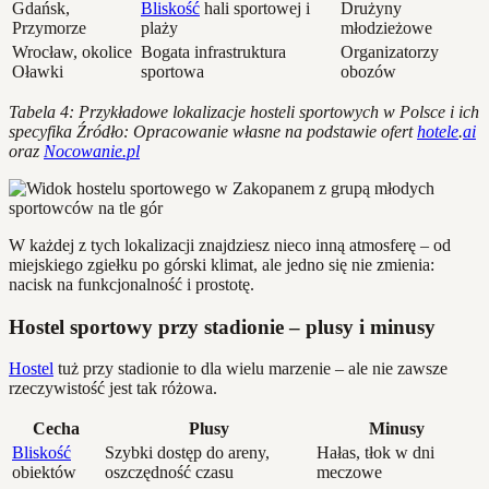
Gdańsk,
Bliskość
hali sportowej i
Drużyny
Przymorze
plaży
młodzieżowe
Wrocław, okolice
Bogata infrastruktura
Organizatorzy
Oławki
sportowa
obozów
Tabela 4: Przykładowe lokalizacje hosteli sportowych w Polsce i ich
specyfika
Źródło: Opracowanie własne na podstawie ofert
hotele
.
ai
oraz
Nocowanie.pl
W każdej z tych lokalizacji znajdziesz nieco inną atmosferę – od
miejskiego zgiełku po górski klimat, ale jedno się nie zmienia:
nacisk na funkcjonalność i prostotę.
Hostel sportowy przy stadionie – plusy i minusy
Hostel
tuż przy stadionie to dla wielu marzenie – ale nie zawsze
rzeczywistość jest tak różowa.
Cecha
Plusy
Minusy
Bliskość
Szybki dostęp do areny,
Hałas, tłok w dni
obiektów
oszczędność czasu
meczowe