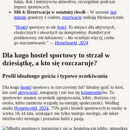
hałas, tłok i intensywna atmosfera, szczególnie podczas
imprez sportowych.
Mit 4: Rezerwacja w ostatniej chwili
– W sezonie
last
minute
graniczy z cudem,
rezerwacje
znikają błyskawicznie.
"
Hostel
sportowy to nie
hotel
. To miejsce dla aktywnych,
elastycznych i otwartych na kompromisy. Komfort jest
podstawowy, nie luksusowy – kto oczekuje więcej, czeka
go rozczarowanie." —
Hostelworld, 2024
Dla kogo hostel sportowy to strzał w
dziesiątkę, a kto się rozczaruje?
Profil idealnego gościa i typowe oczekiwania
Dla kogo
hostel
sportowy to rzeczywisty hit? Idealny gość to ktoś,
kto ceni
aktywność
, integrację i nie boi się
kompromis
ów. To
sportowiec amator, uczestnik zgrupowania, kibic, drużyna czy
osoba, która zamienia wygodę na energię społeczności. Według
analiz
Hostelworld, 2024
, 75% gości hosteli sportowych to osoby w
wieku 18-34 lata, szukające nie tylko taniego noclegu, ale także
możliwości treningu i poznania ludzi z pasją.