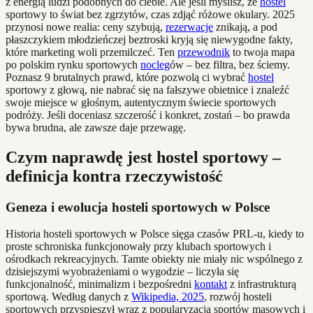
z energią ludzi podobnych do ciebie. Ale jeśli myślisz, że
hostel
sportowy to świat bez zgrzytów, czas zdjąć różowe okulary. 2025
przynosi nowe realia: ceny szybują,
rezerwacje
znikają, a pod
płaszczykiem młodzieńczej beztroski kryją się niewygodne fakty,
które marketing woli przemilczeć. Ten
przewodnik
to twoja mapa
po polskim rynku sportowych
nocleg
ów – bez filtra, bez ściemy.
Poznasz 9 brutalnych prawd, które pozwolą ci wybrać
hostel
sportowy z głową, nie nabrać się na fałszywe obietnice i znaleźć
swoje miejsce w głośnym, autentycznym świecie sportowych
podróży. Jeśli doceniasz szczerość i konkret, zostań – bo prawda
bywa brudna, ale zawsze daje przewagę.
Czym naprawdę jest hostel sportowy –
definicja kontra rzeczywistość
Geneza i ewolucja hosteli sportowych w Polsce
Historia hosteli sportowych w Polsce sięga czasów PRL-u, kiedy to
proste schroniska funkcjonowały przy klubach sportowych i
ośrodkach rekreacyjnych. Tamte obiekty nie miały nic wspólnego z
dzisiejszymi wyobrażeniami o wygodzie – liczyła się
funkcjonalność, minimalizm i bezpośredni
kontakt
z infrastrukturą
sportową. Według danych z
Wikipedia, 2025
, rozwój hosteli
sportowych przyspieszył wraz z popularyzacją sportów masowych i