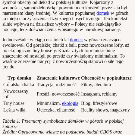
symbol obecny od dekad w polskiej kulturze. Kojarzony z
wolnością, samodzielnością i powrotem do korzeni, przez lata był
marzeniem klasy średniej. W kulturze popularnej
domek
w górach
to miejsce oczyszczenia: fizycznego i psychicznego. Ten kontekst
silnie wpływa na dzisiejsze wybory – Polacy nie szukają tylko
noclegu, lecz doświadczenia wpisanego w narodową narrację.
Jednocześnie, w ciągu ostatnich lat
domek
w górach znacząco
ewoluował. Od góralskiej chatki z bali, przez nowoczesne lofty, aż
po ekologiczne tiny house’y. Każda z tych form niesie inne
znaczenie: od nostalgii po prestiż czy świadomy minimalizm. To
właśnie zderzenie tradycji z nowoczesnością stanowi o sile tego
trendu.
Typ domku
Znaczenie kulturowe
Obecność w popkulturze
Góralska chatka
Tradycja, rodzinność
Filmy, literatura
Nowoczesny
Prestiż, nowoczesność
Instagram, reklamy
loft
Tiny house
Minimalizm,
ekologia
Blogi lifestyle’owe
Leśna willa
Ucieczka, elitarność
Reality shows, magazyny
Tabela 1: Przemiany symboliczne domków w górach w polskiej
kulturze
Źródło: Opracowanie własne na podstawie badań CBOS oraz