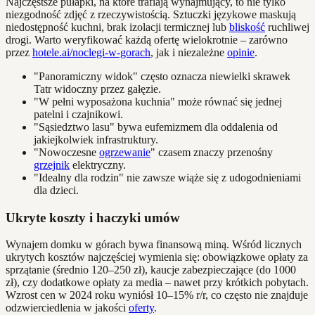
Najczęstsze pułapki, na które trafiają wynajmujący, to nie tylko
niezgodność zdjęć z rzeczywistością. Sztuczki językowe maskują
niedostępność kuchni, brak izolacji termicznej lub
bliskość
ruchliwej
drogi. Warto weryfikować każdą ofertę wielokrotnie – zarówno
przez
hotele.ai/noclegi-w-gorach
, jak i niezależne
opinie
.
"Panoramiczny widok" często oznacza niewielki skrawek
Tatr widoczny przez gałęzie.
"W pełni wyposażona kuchnia" może równać się jednej
patelni i czajnikowi.
"Sąsiedztwo lasu" bywa eufemizmem dla oddalenia od
jakiejkolwiek infrastruktury.
"Nowoczesne
ogrzewanie
" czasem znaczy przenośny
grzejnik
elektryczny.
"Idealny dla rodzin" nie zawsze wiąże się z udogodnieniami
dla dzieci.
Ukryte koszty i haczyki umów
Wynajem domku w górach bywa finansową miną. Wśród licznych
ukrytych kosztów najczęściej wymienia się: obowiązkowe opłaty za
sprzątanie (średnio 120–250 zł), kaucje zabezpieczające (do 1000
zł), czy dodatkowe opłaty za media – nawet przy krótkich pobytach.
Wzrost cen w 2024 roku wyniósł 10–15% r/r, co często nie znajduje
odzwierciedlenia w jakości
oferty
.