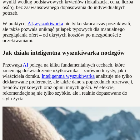
wyniki według podstawowych kryteriów (lokalizacja, cena, liczba
osób), bez zaawansowanego dopasowania do indywidualnych
potrzeb.
W praktyce,
AI
-
wyszukiwarka
nie tylko skraca czas poszukiwań,
ale także pozwala uniknąć pułapek typowych dla manualnego
przeglądania ofert – od ukrytych kosztów po niezgodności z
oczekiwaniami.
Jak działa inteligentna wyszukiwarka noclegów
Przewaga
AI
polega na kilku fundamentalnych cechach, które
zmieniają doświadczenie użytkownika – zarówno turysty, jak i
właściciela domku.
Inteligentna wyszukiwarka
analizuje nie tylko
deklarowane preferencje, ale także dane z poprzednich rezerwacji,
trendów rynkowych oraz opinii innych gości. W efekcie,
rekomendacje są nie tylko szybkie, ale i realnie dopasowane do
stylu życia.