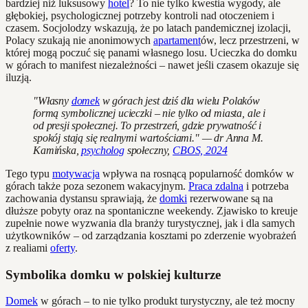
bardziej niż luksusowy
hotel
? To nie tylko kwestia wygody, ale
głębokiej, psychologicznej potrzeby kontroli nad otoczeniem i
czasem. Socjolodzy wskazują, że po latach pandemicznej izolacji,
Polacy szukają nie anonimowych
apartament
ów, lecz przestrzeni, w
której mogą poczuć się panami własnego losu. Ucieczka do domku
w górach to manifest niezależności – nawet jeśli czasem okazuje się
iluzją.
"Własny
domek
w górach jest dziś dla wielu Polaków
formą symbolicznej ucieczki – nie tylko od miasta, ale i
od presji społecznej. To przestrzeń, gdzie prywatność i
spokój stają się realnymi wartościami." — dr Anna M.
Kamińska,
psycholog
społeczny,
CBOS, 2024
Tego typu
motywacja
wpływa na rosnącą popularność domków w
górach także poza sezonem wakacyjnym.
Praca zdalna
i potrzeba
zachowania dystansu sprawiają, że
domki
rezerwowane są na
dłuższe pobyty oraz na spontaniczne weekendy. Zjawisko to kreuje
zupełnie nowe wyzwania dla branży turystycznej, jak i dla samych
użytkowników – od zarządzania kosztami po zderzenie wyobrażeń
z realiami
oferty
.
Symbolika domku w polskiej kulturze
Domek
w górach – to nie tylko produkt turystyczny, ale też mocny