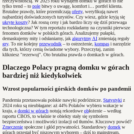
rzeczywistością. W 2025 roku wynajem domku w górach to nie
tylko trend – to
pole
bitwy o uwagę, komfort i… portfel klienta.
Brutalne prawdy, które przemilczają
oferty
, weryfikują nawet
najbardziej doświadczonych turystów. Czy wiesz, gdzie kryją się
ukryte koszty
? Jak rosną ceny i jak bardzo liczy się dziś przewaga
technologiczna? W tym reportażu rozkładamy na czynniki pierwsze
fenomen domków w polskich górach. Analizujemy pułapki,
demaskujemy mity i odsłaniamy, jak
algorytmy
AI
zmieniają reguły
gry
. To nie kolejny
przewodnik
– to ostrzeżenie,
kompas
i narzędzie
dla tych, którzy cenią świadome wybory. Przeczytaj, zanim
klikniesz "rezerwuj". Oto brutalna prawda o domkach w górach.
Dlaczego Polacy pragną domku w górach
bardziej niż kiedykolwiek
Wzrost popularności górskich domków po pandemii
Pandemia przetasowała polskie nawyki podróżnicze.
Statystyki
z
2024 roku są nieubłagane: aż 44% Polaków wybiera wakacje w
kraju, a
domki w górach
notują rekordowe
ob
łożenie – według
raportu CBOS, to właśnie te obiekty stały się symbolem
bezpieczeństwa i możliwości izolacji od tłumów. Kluczowy powód?
Zmęczenie
społeczne i głód prywatności. Standardowy
domek
w
górach przestał być niszowym wyborem – dziś to mainstream,