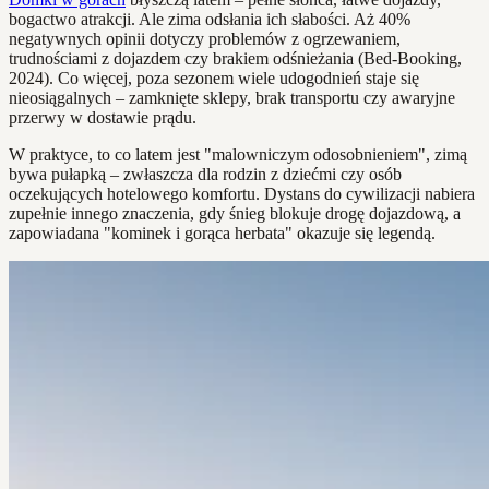
bogactwo atrakcji. Ale zima odsłania ich słabości. Aż 40%
negatywnych opinii dotyczy problemów z ogrzewaniem,
trudnościami z dojazdem czy brakiem odśnieżania (Bed-Booking,
2024). Co więcej, poza sezonem wiele udogodnień staje się
nieosiągalnych – zamknięte sklepy, brak transportu czy awaryjne
przerwy w dostawie prądu.
W praktyce, to co latem jest "malowniczym odosobnieniem", zimą
bywa pułapką – zwłaszcza dla rodzin z dziećmi czy osób
oczekujących hotelowego komfortu. Dystans do cywilizacji nabiera
zupełnie innego znaczenia, gdy śnieg blokuje drogę dojazdową, a
zapowiadana "kominek i gorąca herbata" okazuje się legendą.