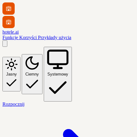
hotele.ai
Funkcje
Korzyści
Przykłady użycia
Jasny
Ciemny
Systemowy
Rozpocznij