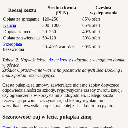
Średnia kwota
Częstość
Rodzaj kosztu
(PLN)
występowania
Opłata za sprzątanie
120–250
85% ofert
Kaucja
300–1000
65% ofert
Dopłata za media
50–250
40% ofert
Opłata za zwierzaka
50–120
30% ofert
Przedpłata
20–40% wartości
90% ofert
bezzwrotna
Tabela 2: Najważniejsze
ukryte koszty
związane z wynajmem domku
w górach
Źródło: Opracowanie własne na podstawie danych Bed-Booking i
analiz portali rezerwacyjnych
Częstą pułapką są umowy zawierające niejasne zapisy dotyczące
odpowiedzialności za szkody, rygorystyczne zasady zwrotu kaucji
czy ograniczenia w korzystaniu z udogodnień. Dlatego każda
rezerwacja powinna zaczynać się od lektury regulaminu i
weryfikacji wszystkich opłat, najlepiej z listą kontrolną pytań.
Sezonowość: raj w lecie, pułapka zimą
Domki w górach
błyszczą latem – pełne słońca, łatwe dojazdy,