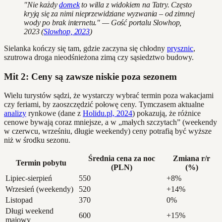
"Nie każdy
domek
to willa z widokiem na Tatry. Często
kryją się za nimi nieprzewidziane wyzwania – od zimnej
wody po brak internetu." — Gość portalu Slowhop,
2023 (
Slowhop, 2023
)
Sielanka kończy się tam, gdzie zaczyna się chłodny
prysznic
,
szutrowa droga nieodśnieżona zimą czy sąsiedztwo budowy.
Mit 2: Ceny są zawsze niskie poza sezonem
Wielu turystów sądzi, że wystarczy wybrać termin poza wakacjami
czy feriami, by zaoszczędzić połowę ceny. Tymczasem aktualne
analizy
rynkowe (dane z
Holidu.pl, 2024
) pokazują, że różnice
cenowe bywają coraz mniejsze, a w „małych szczytach” (weekendy
w czerwcu, wrześniu, długie weekendy) ceny potrafią być wyższe
niż w środku sezonu.
Średnia cena za noc
Zmiana r/r
Termin pobytu
(PLN)
(%)
Lipiec-sierpień
550
+8%
Wrzesień (weekendy)
520
+14%
Listopad
370
0%
Długi weekend
600
+15%
majowy