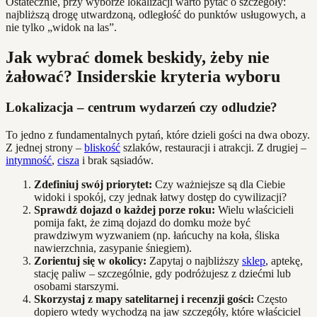
Ostatecznie, przy wyborze lokalizacji warto pytać o szczegóły:
najbliższą drogę utwardzoną, odległość do punktów usługowych, a
nie tylko „widok na las”.
Jak wybrać domek beskidy, żeby nie
żałować? Insiderskie kryteria wyboru
Lokalizacja – centrum wydarzeń czy odludzie?
To jedno z fundamentalnych pytań, które dzieli gości na dwa obozy.
Z jednej strony –
bliskość
szlaków, restauracji i atrakcji. Z drugiej –
intymność
,
cisza
i brak sąsiadów.
Zdefiniuj swój priorytet:
Czy ważniejsze są dla Ciebie
widoki i spokój, czy jednak łatwy dostęp do cywilizacji?
Sprawdź dojazd o każdej porze roku:
Wielu właścicieli
pomija fakt, że zimą dojazd do domku może być
prawdziwym wyzwaniem (np. łańcuchy na koła, śliska
nawierzchnia, zasypanie śniegiem).
Zorientuj się w okolicy:
Zapytaj o najbliższy
sklep
, aptekę,
stację paliw – szczególnie, gdy podróżujesz z dziećmi lub
osobami starszymi.
Skorzystaj z mapy satelitarnej i recenzji gości:
Często
dopiero wtedy wychodzą na jaw szczegóły, które właściciel