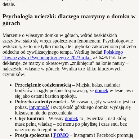
detale.
Psychologia ucieczki: dlaczego marzymy o domku w
górach
Marzenie o własnym domku w górach, wśród beskidzkich
szczytów, stało się wręcz społecznym fenomenem. Psychologowie
wskazują, że to nie tylko moda, ale i głęboko zakorzeniona potrzeba
oddechu od cywilizacyjnego tempa. Według badań
Polskiego
Towarzystwa Psychologicznego z 2023 roku
, aż 64% Polaków
deklaruje, że marzy o okresowym „zniknięciu” na łonie natury –
najczęściej właśnie w górach. Wynika to z kilku kluczowych
czynników:
Przeciążenie codziennością
– Miejski hałas, nadmiar
bodźców i ciągły pośpiech sprawiają, że
domek
w lesie jawi
się jako ostatni bastion spokoju.
Potrzeba autentyczności
– W czasach, gdy wszystko jest na
pokaz,
intymność
i swojskość górskiego domku wydają się
luksusem nie do przecenienia.
Chęć kontroli
– Własny
domek
to „twierdza”, nad którą
masz pełną władzę – od menu po playlistę i czas snu, bez
narzuconych reguł hotelu.
Presja społeczna i
FOMO
– Instagram i Facebook promują