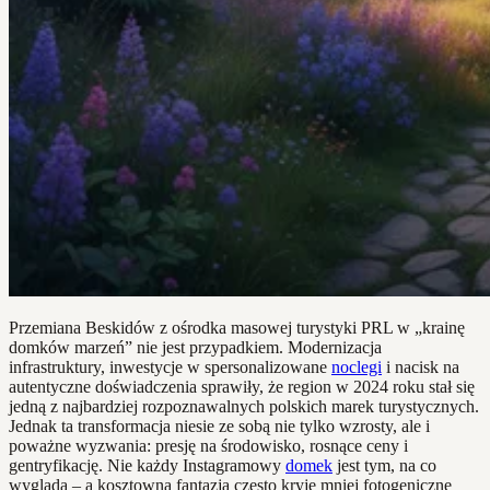
Przemiana Beskidów z ośrodka masowej turystyki PRL w „krainę
domków marzeń” nie jest przypadkiem. Modernizacja
infrastruktury, inwestycje w spersonalizowane
noclegi
i nacisk na
autentyczne doświadczenia sprawiły, że region w 2024 roku stał się
jedną z najbardziej rozpoznawalnych polskich marek turystycznych.
Jednak ta transformacja niesie ze sobą nie tylko wzrosty, ale i
poważne wyzwania: presję na środowisko, rosnące ceny i
gentryfikację. Nie każdy Instagramowy
domek
jest tym, na co
wygląda – a kosztowna fantazja często kryje mniej fotogeniczne