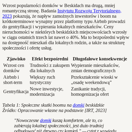
Wzrost popularności domków w Beskidach ma drugą, mniej
romantyczną stronę. Badania
Instytutu Rozwoju Terytorialnego,
2023
pokazują, że napływ zamożnych inwestorów i boom na
krótkoterminowe wynajmy przez platformy typu Airbnb prowadzi
do gentryfikacji i wypierania lokalnych mieszkańców. Ceny
nieruchomości w niektórych beskidzkich miejscowościach wzrosły
w ciągu ostatnich trzech lat nawet o 40%. Ma to bezpośredni wpływ
na dostępność mieszkań dla lokalnych rodzin, a także na strukturę
społeczności i ofertę usług.
Zjawisko
Efekt bezpośredni
Długofalowe konsekwencje
Wzrost cen
Trudności z zakupem
Wypieranie mieszkańców,
domków
dla lokalnych
zmian demograficznych
Airbnb i
Większy ruch
Przekształcenie wioski w
short-term
turystyczny
„osadę weekendową”
Nowe inwestycje,
Zanikanie tradycji,
Gentryfikacja
modernizacja
homogenizacja ofert
Tabela 1: Społeczne skutki boomu na
domki
beskidzkie
Źródło: Opracowanie własne na podstawie [IRT, 2023]
"Nowoczesne
domki
kuszą komfortem, ale to, co
zabierają lokalnej społeczności, jest dużo trudniej
odbudować niż drewno czy kamień." — cytat z wywiadu