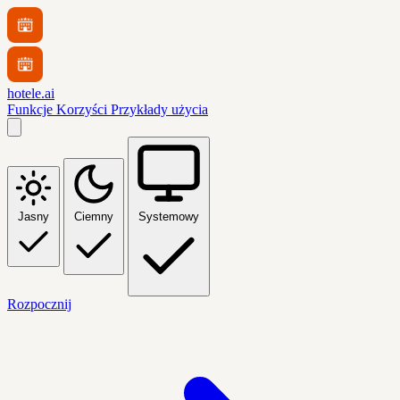
hotele.ai
Funkcje
Korzyści
Przykłady użycia
Jasny
Ciemny
Systemowy
Rozpocznij