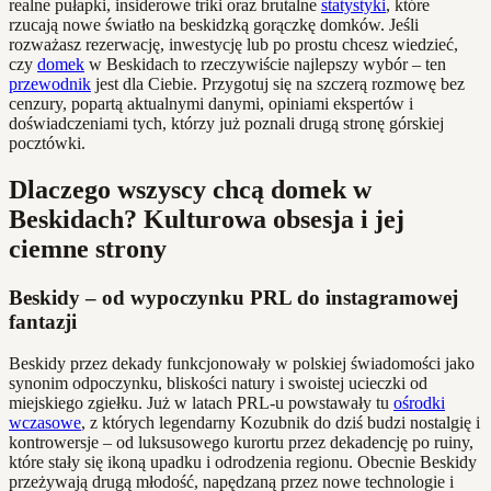
realne pułapki, insiderowe triki oraz brutalne
statystyki
, które
rzucają nowe światło na beskidzką gorączkę domków. Jeśli
rozważasz rezerwację, inwestycję lub po prostu chcesz wiedzieć,
czy
domek
w Beskidach to rzeczywiście najlepszy wybór – ten
przewodnik
jest dla Ciebie. Przygotuj się na szczerą rozmowę bez
cenzury, popartą aktualnymi danymi, opiniami ekspertów i
doświadczeniami tych, którzy już poznali drugą stronę górskiej
pocztówki.
Dlaczego wszyscy chcą domek w
Beskidach? Kulturowa obsesja i jej
ciemne strony
Beskidy – od wypoczynku PRL do instagramowej
fantazji
Beskidy przez dekady funkcjonowały w polskiej świadomości jako
synonim odpoczynku, bliskości natury i swoistej ucieczki od
miejskiego zgiełku. Już w latach PRL-u powstawały tu
ośrodki
wczasowe
, z których legendarny Kozubnik do dziś budzi nostalgię i
kontrowersje – od luksusowego kurortu przez dekadencję po ruiny,
które stały się ikoną upadku i odrodzenia regionu. Obecnie Beskidy
przeżywają drugą młodość, napędzaną przez nowe technologie i