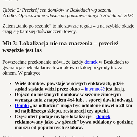
Tabela 2: Przekrój cen domków w Beskidach wg sezonu
Źródło: Opracowanie własne na podstawie danych Holidu.pl, 2024
Zatem „tanio po sezonie” to nie zawsze reguła – a na szybkie okazje
czają się bardziej doświadczeni łowcy.
Mit 3: Lokalizacja nie ma znaczenia – przecież
wszędzie jest las
Powszechne przekonanie mówi, że każdy
domek
w Beskidach to
gwarancja spektakularnych widoków i dzikiej przyrody tuż za
oknem. W praktyce:
Wiele domków powstaje w ścisłych enklawach, gdzie
sąsiad sąsiada widzi przez okno
–
intymność
jest iluzją.
Dojazd do niektórych domków w sezonie zimowym
wymaga auta z napędem 4x4 lub… sporej dawki odwagi.
Domki
„na odludziu” mogą być oddalone nawet o 20 km
od najbliższego sklepu, restauracji czy apteki.
Część ofert podaje mylące lokalizacje –
domek
reklamowany jako „w górach” bywa oddalony o godzinę
marszu od popularnych szlaków.