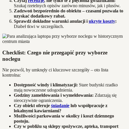
Czytaj
recenzje
, nie tylko te z pięcioma gwiazdkami:
Szukaj rzetelnych opisów zarówno minusów, jak i plusów.
Zadzwoń bezpośrednio do obiektu – czasami pozwala to
uzyskać dodatkowy rabat.
Sprawdź dokładne warunki anulacji i
ukryte koszty
:
Diabeł tkwi w szczegółach.
Checklist: Czego nie przegapić przy wyborze
noclegu
Nie pozwól, by umknęły ci kluczowe szczegóły – oto lista
kontrolna:
Dostępność windy i klimatyzacji:
Stare budynki rzadko
mają nowoczesne udogodnienia.
Godziny zameldowania i wymeldowania:
Zdarzają się
nieoczywiste ograniczenia.
Czy obiekt oferuje
śniadanie
lub współpracuje z
lokalnymi kawiarniami?
Możliwości parkowania w okolicy i koszt dziennego
postoju.
Czy w pobliżu są sklepy spożywcze, apteka, transport