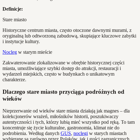
Definicje:
Stare miasto
Historyczne centrum miasta, często otoczone dawnymi murami, z
oryginalną lub odtworzoną zabudową, skupiające kluczowe zabytki
i instytucje kultury.
Nocleg
w starym mieście
Zakwaterowanie zlokalizowane w obrębie historycznej części
miasta, umożliwiające szybki dostęp do atrakcji, restauracji i
wydarzeń miejskich, często w budynkach o unikatowym
charakterze.
Dlaczego stare miasto przyciąga podróżnych od
wieków
Nieprzerwanie od wieków stare miasta działają jak magnes – dla
kolekcjonerów wrażeń, miłośników historii, poszukiwaczy
autentyczności i tych, którzy lubią mieć wszystko pod ręką. To tam
koncentruje się życie kulturalne, gastronomia, klimat nie do
podrobienia. Według danych
GUS
,
noclegi
w starych miastach
wybierane są zarówno przez Polaków, jak i gości zagranicznych