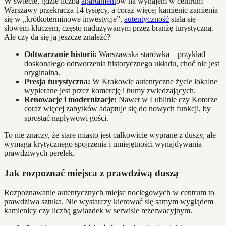
W świecie, gdzie liczba
apartament
ów na wynajem w centrum
Warszawy przekracza 14 tysięcy, a coraz więcej kamienic zamienia
się w „krótkoterminowe inwestycje”,
autentyczność
stała się
słowem-kluczem, często nadużywanym przez branżę turystyczną.
Ale czy da się ją jeszcze znaleźć?
Odtwarzanie historii:
Warszawska starówka – przykład
doskonałego odtworzenia historycznego układu, choć nie jest
oryginalna.
Presja turystyczna:
W Krakowie autentyczne życie lokalne
wypierane jest przez komercję i tłumy zwiedzających.
Renowacje i modernizacje:
Nawet w Lublinie czy Kotorze
coraz więcej zabytków adaptuje się do nowych funkcji, by
sprostać napływowi gości.
To nie znaczy, że stare miasto jest całkowicie wyprane z duszy, ale
wymaga krytycznego spojrzenia i umiejętności wynajdywania
prawdziwych perełek.
Jak rozpoznać miejsca z prawdziwą duszą
Rozpoznawanie autentycznych miejsc noclegowych w centrum to
prawdziwa sztuka. Nie wystarczy kierować się samym wyglądem
kamienicy czy liczbą gwiazdek w serwisie rezerwacyjnym.