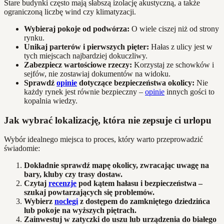
Stare budynki często mają słabszą izolację akustyczną, a także
ograniczoną liczbę wind czy klimatyzacji.
Wybieraj pokoje od podwórza:
O wiele ciszej niż od strony
rynku.
Unikaj parterów i pierwszych pięter:
Hałas z ulicy jest w
tych miejscach najbardziej dokuczliwy.
Zabezpiecz wartościowe rzeczy:
Korzystaj ze schowków i
sejfów, nie zostawiaj dokumentów na widoku.
Sprawdź
opinie
dotyczące bezpieczeństwa okolicy:
Nie
każdy rynek jest równie bezpieczny –
opinie
innych gości to
kopalnia wiedzy.
Jak wybrać lokalizację, która nie zepsuje ci urlopu
Wybór idealnego miejsca to proces, który warto przeprowadzić
świadomie:
Dokładnie sprawdź mapę okolicy, zwracając uwagę na
bary, kluby czy trasy dostaw.
Czytaj
recenzje
pod kątem hałasu i bezpieczeństwa –
szukaj powtarzających się problemów.
Wybierz
noclegi
z dostępem do zamkniętego dziedzińca
lub pokoje na wyższych piętrach.
Zainwestuj w zatyczki do uszu lub urządzenia do białego