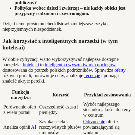
publiczny?
Polityka wobec dzieci i zwierząt – nie każdy obiekt jest
przyjazny rodzinom i czworonogom.
Dzięki temu prostemu checklistowi zmniejszasz ryzyko
nieprzyjemnych niespodzianek.
Jak korzystać z inteligentnych narzędzi (w tym
hotele.ai)
W dobie cyfryzacji warto wykorzystywać najlepsze dostępne
narzędzia.
hotele
.
ai
to
inteligentna wyszukiwarka noclegów
dostosowana do potrzeb polskich podróżników. Sprawdza
oferty
różnych portali, porównuje ceny, analizuje
recenzje
i pomaga
znaleźć ukryte perełki.
Funkcja
Korzyść
Przykład zastosowania
narzędzia
Wybór najlepszego
Porównanie ofert
Oszczędność czasu i
stosunku jakości do ceny
z wielu portali
pieniędzy
w centrum
Szybka selekcja
Odrzucenie
ofert z
Analiza opinii
AI
rzeczywistych plusów
powtarzającymi się
i minusów
wadami