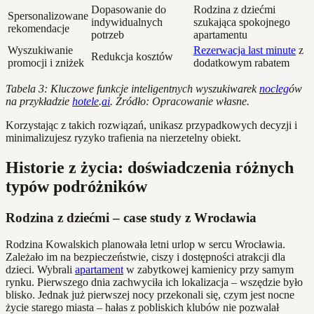
Dopasowanie do
Rodzina z dziećmi
Spersonalizowane
indywidualnych
szukająca spokojnego
rekomendacje
potrzeb
apartamentu
Wyszukiwanie
Rezerwacja last minute
z
Redukcja kosztów
promocji i zniżek
dodatkowym rabatem
Tabela 3: Kluczowe funkcje inteligentnych wyszukiwarek
nocleg
ów
na przykładzie
hotele
.
ai
. Źródło: Opracowanie własne.
Korzystając z takich rozwiązań, unikasz przypadkowych decyzji i
minimalizujesz ryzyko trafienia na nierzetelny obiekt.
Historie z życia: doświadczenia różnych
typów podróżników
Rodzina z dziećmi – case study z Wrocławia
Rodzina Kowalskich planowała letni urlop w sercu Wrocławia.
Zależało im na bezpieczeństwie, ciszy i dostępności atrakcji dla
dzieci. Wybrali
apartament
w zabytkowej kamienicy przy samym
rynku. Pierwszego dnia zachwyciła ich lokalizacja – wszędzie było
blisko. Jednak już pierwszej nocy przekonali się, czym jest nocne
życie starego miasta – hałas z pobliskich klubów nie pozwalał