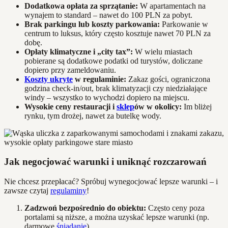
Dodatkowa opłata za sprzątanie:
W apartamentach na
wynajem to standard – nawet do 100 PLN za pobyt.
Brak parkingu lub koszty parkowania:
Parkowanie w
centrum to luksus, który często kosztuje nawet 70 PLN za
dobę.
Opłaty klimatyczne i „city tax”:
W wielu miastach
pobierane są dodatkowe podatki od turystów, doliczane
dopiero przy zameldowaniu.
Koszty ukryte
w regulaminie:
Zakaz gości, ograniczona
godzina check-in/out, brak klimatyzacji czy niedziałające
windy – wszystko to wychodzi dopiero na miejscu.
Wysokie ceny restauracji i
sklep
ów w okolicy:
Im bliżej
rynku, tym drożej, nawet za butelkę wody.
Jak negocjować warunki i uniknąć rozczarowań
Nie chcesz przepłacać? Spróbuj wynegocjować lepsze warunki – i
zawsze czytaj
regulaminy
!
Zadzwoń bezpośrednio do obiektu:
Często ceny poza
portalami są niższe, a można uzyskać lepsze warunki (np.
darmowe
śniadanie
).