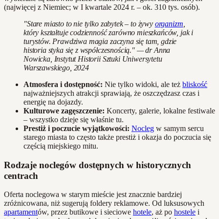
(najwięcej z Niemiec; w I kwartale 2024 r. – ok. 310 tys. osób).
"Stare miasto to nie tylko zabytek – to żywy
organizm
,
który kształtuje codzienność zarówno mieszkańców, jak i
turystów. Prawdziwa magia zaczyna się tam, gdzie
historia styka się z współczesnością." — dr Anna
Nowicka, Instytut Historii Sztuki Uniwersytetu
Warszawskiego, 2024
Atmosfera i dostępność:
Nie tylko widoki, ale też
bliskość
najważniejszych atrakcji sprawiają, że oszczędzasz czas i
energię na dojazdy.
Kulturowe zagęszczenie:
Koncerty, galerie, lokalne festiwale
– wszystko dzieje się właśnie tu.
Prestiż i poczucie wyjątkowości:
Nocleg
w samym sercu
starego miasta to często także prestiż i okazja do poczucia się
częścią miejskiego mitu.
Rodzaje noclegów dostępnych w historycznych
centrach
Oferta noclegowa w starym mieście jest znacznie bardziej
zróżnicowana, niż sugerują foldery reklamowe. Od luksusowych
apartament
ów, przez butikowe i sieciowe
hotele
, aż po
hostele
i