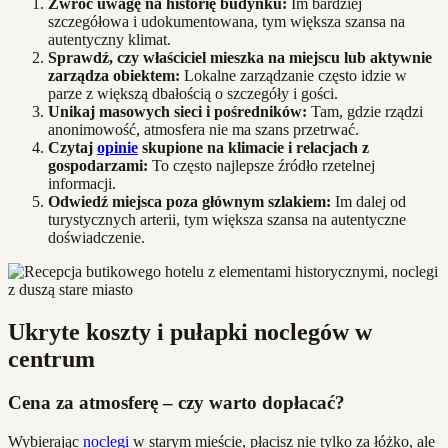
Zwróć uwagę na historię budynku:
Im bardziej
szczegółowa i udokumentowana, tym większa szansa na
autentyczny klimat.
Sprawdź, czy właściciel mieszka na miejscu lub aktywnie
zarządza obiektem:
Lokalne zarządzanie często idzie w
parze z większą dbałością o szczegóły i gości.
Unikaj masowych sieci i pośredników:
Tam, gdzie rządzi
anonimowość, atmosfera nie ma szans przetrwać.
Czytaj
opinie
skupione na klimacie i relacjach z
gospodarzami:
To często najlepsze źródło rzetelnej
informacji.
Odwiedź miejsca poza głównym szlakiem:
Im dalej od
turystycznych arterii, tym większa szansa na autentyczne
doświadczenie.
Ukryte koszty i pułapki noclegów w
centrum
Cena za atmosferę – czy warto dopłacać?
Wybierając
noclegi
w starym mieście, płacisz nie tylko za łóżko, ale