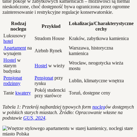
tanie pokoje w zabytkowych kamienicach – możliwości są niemal
nieskończone, choć dostępność bywa ograniczona przez ogromne
zainteresowanie i restrykcyjne regulacje konserwatorskie.
Rodzaj
Lokalizacja/Charakterystyczne
Przykład
noclegu
cechy
Luksusowy
Stradom House
Kraków, zabytkowa kamienica
hotel
Apartament
na
Warszawa, historyczna
Airbnb Rynek
wynajem
kamienica
Hostel
w
Wrocław, neogotycka wieża
starym
Hostel
w wieży
mostu
budynku
Pensjonat
Pensjonat
przy
Lublin, klimatyczne wnętrza
rodzinny
rynku
Pokój studencki
Tanie
kwatery
Toruń, dostępne ceny
przy starówce
Tabela 1: Przekrój najbardziej typowych form
nocleg
ów dostępnych
w polskich starych miastach. Źródło: Opracowanie własne na
podstawie
GUS, 2024
.