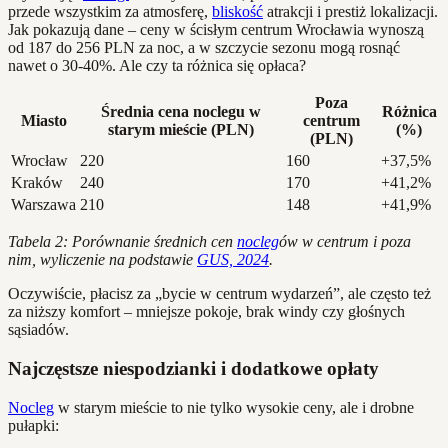
przede wszystkim za atmosferę,
bliskość
atrakcji i prestiż lokalizacji.
Jak pokazują dane – ceny w ścisłym centrum Wrocławia wynoszą
od 187 do 256 PLN za noc, a w szczycie sezonu mogą rosnąć
nawet o 30-40%. Ale czy ta różnica się opłaca?
Poza
Średnia cena noclegu w
Różnica
Miasto
centrum
starym mieście (PLN)
(%)
(PLN)
Wrocław
220
160
+37,5%
Kraków
240
170
+41,2%
Warszawa
210
148
+41,9%
Tabela 2: Porównanie średnich cen
nocleg
ów w centrum i poza
nim, wyliczenie na podstawie
GUS, 2024
.
Oczywiście, płacisz za „bycie w centrum wydarzeń”, ale często też
za niższy komfort – mniejsze pokoje, brak windy czy głośnych
sąsiadów.
Najczęstsze niespodzianki i dodatkowe opłaty
Nocleg
w starym mieście to nie tylko wysokie ceny, ale i drobne
pułapki: