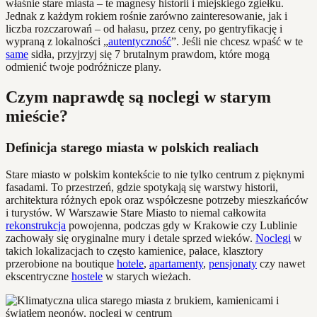
właśnie stare miasta – te magnesy historii i miejskiego zgiełku.
Jednak z każdym rokiem rośnie zarówno zainteresowanie, jak i
liczba rozczarowań – od hałasu, przez ceny, po gentryfikację i
wypraną z lokalności „
autentyczność
”. Jeśli nie chcesz wpaść w te
same
sidła, przyjrzyj się 7 brutalnym prawdom, które mogą
odmienić twoje podróżnicze plany.
Czym naprawdę są noclegi w starym
mieście?
Definicja starego miasta w polskich realiach
Stare miasto w polskim kontekście to nie tylko centrum z pięknymi
fasadami. To przestrzeń, gdzie spotykają się warstwy historii,
architektura różnych epok oraz współczesne potrzeby mieszkańców
i turystów. W Warszawie Stare Miasto to niemal całkowita
rekonstrukcja
powojenna, podczas gdy w Krakowie czy Lublinie
zachowały się oryginalne mury i detale sprzed wieków.
Noclegi
w
takich lokalizacjach to często kamienice, pałace, klasztory
przerobione na boutique
hotele
,
apartamenty
,
pensjonaty
czy nawet
ekscentryczne
hostele
w starych wieżach.