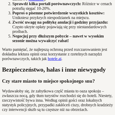
Sprawdź kilka portali porównawczych:
Różnice w cenach
potrafią sięgać 10-20%.
Poproś o pisemne potwierdzenie wszystkich kosztów:
Unikniesz przykrych niespodzianek na miejscu.
Zwróć uwagę na politykę anulacji i godziny przyjazdu:
Często ukryte opłaty pojawiają się przy niestandardowych
prośbach.
Negocjuj przy dłuższym pobycie – nawet w wysokim
sezonie można wywalczyć rabat!
Warto pamiętać, że najlepszą ochroną przed rozczarowaniem jest
dokładna lektura opinii oraz korzystanie z rzetelnych narzędzi
porównawczych, takich jak
hotele.ai
.
Bezpieczeństwo, hałas i inne niewygody
Czy stare miasto to miejsce spokojnego snu?
Wydawałoby się, że zabytkowa część miasta to oaza spokoju –
zwłaszcza nocą, gdy tłum turystów rozchodzi się do hoteli. Niestety,
rzeczywistość bywa inna. Według opinii gości oraz lokalnych
statystyk policyjnych, przypadki zakłóceń ciszy, drobnych kradzieży
czy interwencji służb są tu częstsze niż na obrzeżach.