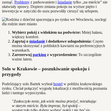
zasnąć.
Problemy
z parkowaniem i
śniadanie
tylko „na mieście” nie
ułatwiały sprawy. Dopiero zmiana pokoju na wyższe piętro i
inwestycja w zatyczki do uszu pozwoliły cieszyć się urlopem.
Wybierz pokój z widokiem na podwórze:
Mniej hałasu,
większy komfort.
Zapytaj o
śniadanie
i dodatkowe udogodnienia:
Często
można skorzystać z pobliskich kawiarni na preferencyjnych
warunkach.
Zarezerwuj
parking
z wyprzedzeniem:
To szczególnie
ważne latem.
Solo w Krakowie – poszukiwanie spokoju i
przygody
Podróżujący solo Bartek wybrał
hostel
w pobliżu krakowskiego
rynku. Chciał połączyć wygodę lokalizacji z możliwością poznania
ludzi i taniego wypoczynku.
"Zaskoczyło mnie, jak wiele można przeżyć, mieszkając
w starym mieście. Była impreza, był spokój –
wystarczyło tylko dobrze wybrać pokój i nie bać się