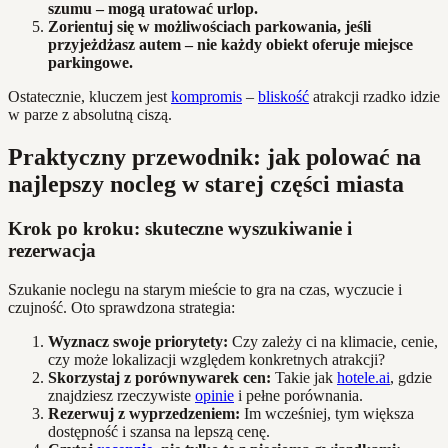
szumu – mogą uratować urlop.
Zorientuj się w możliwościach parkowania, jeśli
przyjeżdżasz autem – nie każdy obiekt oferuje miejsce
parkingowe.
Ostatecznie, kluczem jest
kompromis
–
bliskość
atrakcji rzadko idzie
w parze z absolutną ciszą.
Praktyczny przewodnik: jak polować na
najlepszy nocleg w starej części miasta
Krok po kroku: skuteczne wyszukiwanie i
rezerwacja
Szukanie noclegu na starym mieście to gra na czas, wyczucie i
czujność. Oto sprawdzona strategia:
Wyznacz swoje priorytety:
Czy zależy ci na klimacie, cenie,
czy może lokalizacji względem konkretnych atrakcji?
Skorzystaj z porównywarek cen:
Takie jak
hotele.ai
, gdzie
znajdziesz rzeczywiste
opinie
i pełne porównania.
Rezerwuj z wyprzedzeniem:
Im wcześniej, tym większa
dostępność i szansa na lepszą cenę.