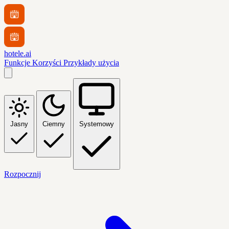
hotele.ai
Funkcje
Korzyści
Przykłady użycia
Jasny
Ciemny
Systemowy
Rozpocznij