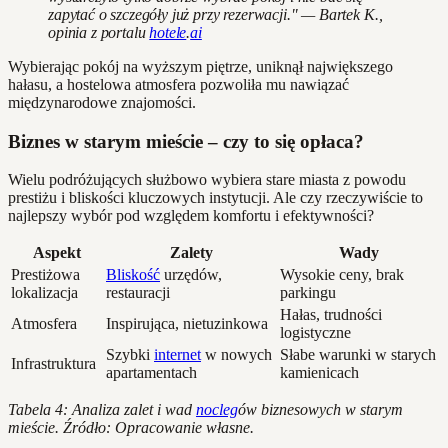
zapytać o szczegóły już przy rezerwacji." — Bartek K.,
opinia z portalu
hotele
.
ai
Wybierając pokój na wyższym piętrze, uniknął największego
hałasu, a hostelowa atmosfera pozwoliła mu nawiązać
międzynarodowe znajomości.
Biznes w starym mieście – czy to się opłaca?
Wielu podróżujących służbowo wybiera stare miasta z powodu
prestiżu i bliskości kluczowych instytucji. Ale czy rzeczywiście to
najlepszy wybór pod względem komfortu i efektywności?
Aspekt
Zalety
Wady
Prestiżowa
Bliskość
urzędów,
Wysokie ceny, brak
lokalizacja
restauracji
parkingu
Hałas, trudności
Atmosfera
Inspirująca, nietuzinkowa
logistyczne
Szybki
internet
w nowych
Słabe warunki w starych
Infrastruktura
apartamentach
kamienicach
Tabela 4: Analiza zalet i wad
nocleg
ów biznesowych w starym
mieście. Źródło: Opracowanie własne.