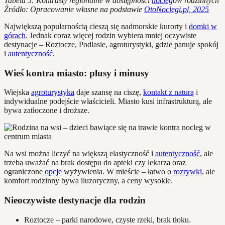
Tabela 5: Kontrasty regionalne w dostępności
nocleg
ów rodzinnych
Źródło: Opracowanie własne na podstawie
OtoNoclegi.pl, 2025
Największą popularnością cieszą się nadmorskie kurorty i
domki w
górach
. Jednak coraz więcej rodzin wybiera mniej oczywiste
destynacje – Roztocze, Podlasie, agroturystyki, gdzie panuje spokój
i
autentyczność
.
Wieś kontra miasto: plusy i minusy
Wiejska
agroturystyka
daje szansę na ciszę,
kontakt z naturą
i
indywidualne podejście właścicieli. Miasto kusi infrastrukturą, ale
bywa zatłoczone i droższe.
Na wsi można liczyć na większą elastyczność i
autentyczność
, ale
trzeba uważać na brak dostępu do apteki czy lekarza oraz
ograniczone
opcje
wyżywienia. W mieście – łatwo o
rozrywki
, ale
komfort rodzinny bywa iluzoryczny, a ceny wysokie.
Nieoczywiste destynacje dla rodzin
Roztocze – parki narodowe, czyste rzeki, brak tłoku.