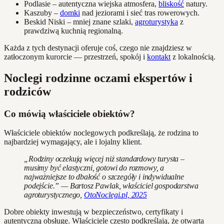
Podlasie – autentyczna wiejska atmosfera,
bliskość
natury.
Kaszuby –
domki
nad jeziorami i sieć tras rowerowych.
Beskid Niski – mniej znane szlaki,
agroturystyka
z
prawdziwą kuchnią regionalną.
Każda z tych destynacji oferuje coś, czego nie znajdziesz w
zatłoczonym kurorcie — przestrzeń, spokój i
kontakt
z lokalnością.
Noclegi rodzinne oczami ekspertów i
rodziców
Co mówią właściciele obiektów?
Właściciele obiektów noclegowych podkreślają, że rodzina to
najbardziej wymagający, ale i lojalny klient.
„Rodziny oczekują więcej niż standardowy turysta –
musimy być elastyczni, gotowi do rozmowy, a
najważniejsze to dbałość o szczegóły i indywidualne
podejście.” — Bartosz Pawlak, właściciel gospodarstwa
agroturystycznego,
OtoNoclegi.pl, 2025
Dobre obiekty inwestują w bezpieczeństwo, certyfikaty i
autentyczną obsługę. Właściciele często podkreślają, że otwarta