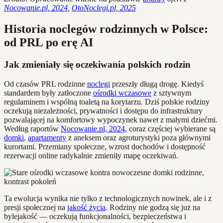
Nocowanie.pl, 2024
,
OtoNoclegi.pl, 2025
Historia noclegów rodzinnych w Polsce:
od PRL po erę AI
Jak zmieniały się oczekiwania polskich rodzin
Od czasów PRL rodzinne
noclegi
przeszły długą drogę. Kiedyś
standardem były zatłoczone
ośrodki wczasowe
z sztywnym
regulaminem i wspólną toaletą na korytarzu. Dziś polskie rodziny
oczekują niezależności, prywatności i dostępu do infrastruktury
pozwalającej na komfortowy wypoczynek nawet z małymi dziećmi.
Według raportów
Nocowanie.pl, 2024
, coraz częściej wybierane są
domki
,
apartamenty
z aneksem oraz agroturystyki poza głównymi
kurortami. Przemiany społeczne, wzrost dochodów i dostępność
rezerwacji online radykalnie zmieniły mapę oczekiwań.
Ta ewolucja wynika nie tylko z technologicznych nowinek, ale i z
presji społecznej na
jakość życia
. Rodziny nie godzą się już na
bylejakość — oczekują funkcjonalności, bezpieczeństwa i