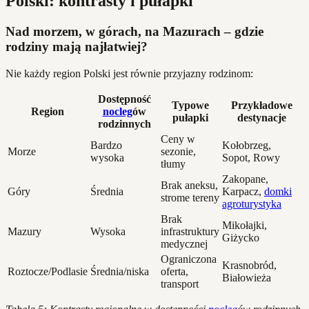
Polski: kontrasty i pułapki
Nad morzem, w górach, na Mazurach – gdzie
rodziny mają najłatwiej?
Nie każdy region Polski jest równie przyjazny rodzinom:
Dostępność
Typowe
Przykładowe
Region
nocleg
ów
pułapki
destynacje
rodzinnych
Ceny w
Bardzo
Kołobrzeg,
Morze
sezonie,
wysoka
Sopot, Rowy
tłumy
Zakopane,
Brak aneksu,
Góry
Średnia
Karpacz,
domki
strome tereny
agroturystyka
Brak
Mikołajki,
Mazury
Wysoka
infrastruktury
Giżycko
medycznej
Ograniczona
Krasnobród,
Roztocze/Podlasie
Średnia/niska
oferta,
Białowieża
transport