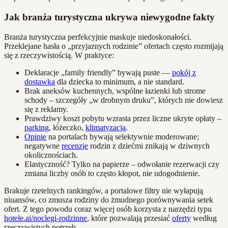
Jak branża turystyczna ukrywa niewygodne fakty
Branża turystyczna perfekcyjnie maskuje niedoskonałości.
Przeklejane hasła o „przyjaznych rodzinie” ofertach często rozmijają
się z rzeczywistością. W praktyce:
Deklaracje „family friendly” bywają puste —
pokój z
dostawką
dla dziecka to minimum, a nie standard.
Brak aneksów kuchennych, wspólne łazienki lub strome
schody – szczegóły „w drobnym druku”, których nie dowiesz
się z reklamy.
Prawdziwy koszt pobytu wzrasta przez liczne ukryte opłaty –
parking
, łóżeczko,
klimatyzacja
.
Opinie
na portalach bywają selektywnie moderowane;
negatywne
recenzje
rodzin z dziećmi znikają w dziwnych
okolicznościach.
Elastyczność? Tylko na papierze – odwołanie rezerwacji czy
zmiana liczby osób to często kłopot, nie udogodnienie.
Brakuje rzetelnych rankingów, a portalowe filtry nie wyłapują
niuansów, co zmusza rodziny do żmudnego porównywania setek
ofert. Z tego powodu coraz więcej osób korzysta z narzędzi typu
hotele.ai/noclegi-rodzinne
, które pozwalają przesiać
oferty
według
rzeczywistych potrzeb.