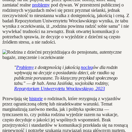
zamiatać realne
problemy
pod dywan. W przestrzeni publicznej o
rodzinnych wyjazdach mówi się przez pryzmat sielanki, jednak
rzeczywistość to nieustanna walka z dostępnością, jakością i ceną. Z
badań Repozytorium Uniwersytetu Wrocławskiego wynika, że tabu
wynika z oczekiwania, iż „rodzina powinna radzić sobie sama” i nie
wywlekać trudności na zewnątrz. Brak otwartej komunikacji o
potrzebach sprawia, że decyzje o wyjeździe z dziećmi są często
źródłem stresu, a nie radości.
"
Problemy
z dostępnością i jakością
nocleg
ów dla rodzin
wpływają na decyzje o posiadaniu dzieci, ale rzadko są
publicznie poruszane. To klasyczny przykład społecznego
tabu." — dr hab. Anna Jasińska, socjolożka rodziny,
Repozytorium Uniwersytetu Wrocławskiego, 2023
Przewijają się
historie
o rodzinach, które rezygnują z wyjazdów
przez ograniczoną ofertę lub nieadekwatne warunki. Temat
marginalizują zarówno media, jak i polityka społeczna —
tymczasem to, czy polska rodzina wyjedzie razem na wakacje,
często decyduje o jakości jej wspólnych wspomnień. Brak
przejrzystości i standardów w komunikacji przekłada się na rosnącą
niepewność i potrzebę szukania rozwiązań poza głównym nurtem.