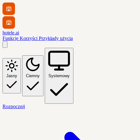
hotele.ai
Funkcje
Korzyści
Przykłady użycia
Jasny
Ciemny
Systemowy
Rozpocznij