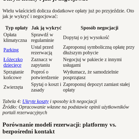
Wielu właścicieli dolicza dodatkowe opłaty już po przyjeździe. Oto
jak je wykryć i negocjować:
Typ opłaty
Jak ją wykryć
Sposób negocjacji
Opłata
Sprawdź w
Dopytaj o jej wysokość
klimatyczna
regulaminie
Ustal przed
Zaproponuj symboliczną opłatę przy
Parking
rezerwacją
dłuższym pobycie
Łóżeczko
Zaznacz w
Negocjuj w pakiecie z innymi
dziecięce
zapytaniu
usługami
Sprzątanie
Poproś o
Wytłumacz, że samodzielnie
końcowe
potwierdzenie
posprzątasz
Spytaj o koszt i
Zaproponuj depozyt zamiast stałej
Zwierzęta
zasady
opłaty
Tabela 4:
Ukryte koszty
i sposoby ich negocjacji
Źródło: Opracowanie własne na podstawie opinii użytkowników
portali rezerwacyjnych
Porównanie modeli rezerwacji: platformy vs.
bezpośredni kontakt