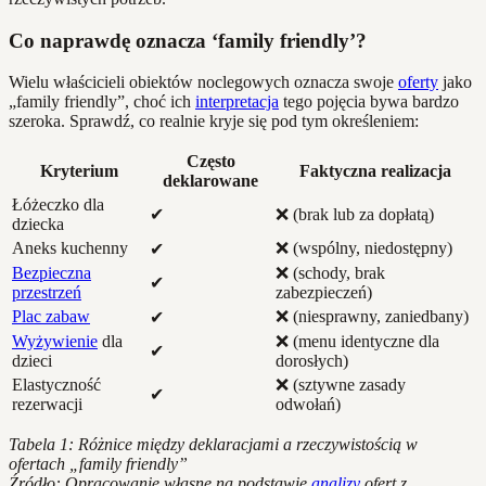
Co naprawdę oznacza ‘family friendly’?
Wielu właścicieli obiektów noclegowych oznacza swoje
oferty
jako
„family friendly”, choć ich
interpretacja
tego pojęcia bywa bardzo
szeroka. Sprawdź, co realnie kryje się pod tym określeniem:
Często
Kryterium
Faktyczna realizacja
deklarowane
Łóżeczko dla
✔
❌ (brak lub za dopłatą)
dziecka
Aneks kuchenny
❌ (wspólny, niedostępny)
✔
Bezpieczna
❌ (schody, brak
✔
przestrzeń
zabezpieczeń)
Plac zabaw
❌ (niesprawny, zaniedbany)
✔
Wyżywienie
dla
❌ (menu identyczne dla
✔
dzieci
dorosłych)
Elastyczność
❌ (sztywne zasady
✔
rezerwacji
odwołań)
Tabela 1: Różnice między deklaracjami a rzeczywistością w
ofertach „family friendly”
Źródło: Opracowanie własne na podstawie
analizy
ofert z