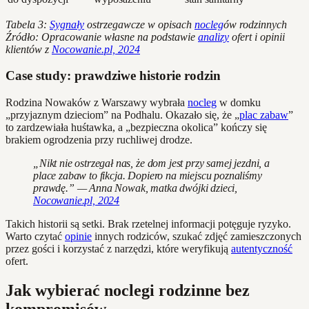
Tabela 3:
Sygnały
ostrzegawcze w opisach
nocleg
ów rodzinnych
Źródło: Opracowanie własne na podstawie
analizy
ofert i opinii
klientów z
Nocowanie.pl, 2024
Case study: prawdziwe historie rodzin
Rodzina Nowaków z Warszawy wybrała
nocleg
w domku
„przyjaznym dzieciom” na Podhalu. Okazało się, że „
plac zabaw
”
to zardzewiała huśtawka, a „bezpieczna okolica” kończy się
brakiem ogrodzenia przy ruchliwej drodze.
„Nikt nie ostrzegał nas, że dom jest przy samej jezdni, a
place zabaw to fikcja. Dopiero na miejscu poznaliśmy
prawdę.” — Anna Nowak, matka dwójki dzieci,
Nocowanie.pl, 2024
Takich historii są setki. Brak rzetelnej informacji potęguje ryzyko.
Warto czytać
opinie
innych rodziców, szukać zdjęć zamieszczonych
przez gości i korzystać z narzędzi, które weryfikują
autentyczność
ofert.
Jak wybierać noclegi rodzinne bez
kompromisów