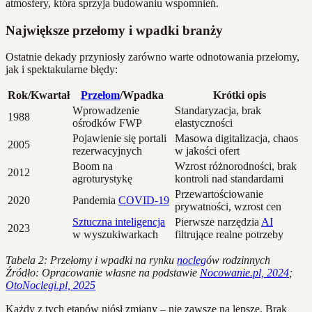
atmosfery, która sprzyja budowaniu wspomnień.
Największe przełomy i wpadki branży
Ostatnie dekady przyniosły zarówno warte odnotowania przełomy,
jak i spektakularne błędy:
Rok/Kwartał
Przełom
/Wpadka
Krótki opis
Wprowadzenie
Standaryzacja, brak
1988
ośrodków FWP
elastyczności
Pojawienie się portali
Masowa digitalizacja, chaos
2005
rezerwacyjnych
w jakości ofert
Boom na
Wzrost różnorodności, brak
2012
agroturystykę
kontroli nad standardami
Przewartościowanie
2020
Pandemia
COVID-19
prywatności, wzrost cen
Sztuczna inteligencja
Pierwsze narzędzia
AI
2023
w wyszukiwarkach
filtrujące realne potrzeby
Tabela 2: Przełomy i wpadki na rynku
nocleg
ów rodzinnych
Źródło: Opracowanie własne na podstawie
Nocowanie.pl, 2024
;
OtoNoclegi.pl, 2025
Każdy z tych etapów niósł zmiany – nie zawsze na lepsze. Brak