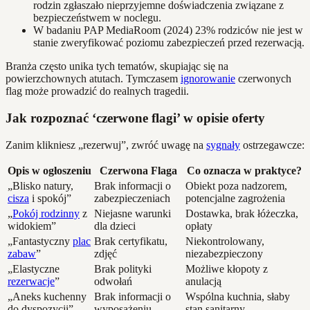
rodzin zgłaszało nieprzyjemne doświadczenia związane z
bezpieczeństwem w noclegu.
W badaniu PAP MediaRoom (2024) 23% rodziców nie jest w
stanie zweryfikować poziomu zabezpieczeń przed rezerwacją.
Branża często unika tych tematów, skupiając się na
powierzchownych atutach. Tymczasem
ignorowanie
czerwonych
flag może prowadzić do realnych tragedii.
Jak rozpoznać ‘czerwone flagi’ w opisie oferty
Zanim klikniesz „rezerwuj”, zwróć uwagę na
sygnały
ostrzegawcze:
Opis w ogłoszeniu
Czerwona Flaga
Co oznacza w praktyce?
„Blisko natury,
Brak informacji o
Obiekt poza nadzorem,
cisza
i spokój”
zabezpieczeniach
potencjalne zagrożenia
„
Pokój rodzinny
z
Niejasne warunki
Dostawka, brak łóżeczka,
widokiem”
dla dzieci
opłaty
„Fantastyczny
plac
Brak certyfikatu,
Niekontrolowany,
zabaw
”
zdjęć
niezabezpieczony
„Elastyczne
Brak polityki
Możliwe kłopoty z
rezerwacje
”
odwołań
anulacją
„Aneks kuchenny
Brak informacji o
Wspólna kuchnia, słaby
do dyspozycji”
wyposażeniu
stan sanitarny