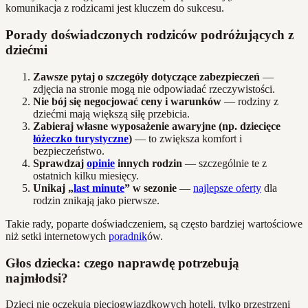
komunikacja z rodzicami jest kluczem do sukcesu.
Porady doświadczonych rodziców podróżujących z
dziećmi
Zawsze pytaj o szczegóły dotyczące zabezpieczeń
—
zdjęcia na stronie mogą nie odpowiadać rzeczywistości.
Nie bój się negocjować ceny i warunków
— rodziny z
dziećmi mają większą siłę przebicia.
Zabieraj własne wyposażenie awaryjne (np. dziecięce
łóżeczko turystyczne
)
— to zwiększa komfort i
bezpieczeństwo.
Sprawdzaj
opinie
innych rodzin
— szczególnie te z
ostatnich kilku miesięcy.
Unikaj „
last minute
” w sezonie
—
najlepsze oferty
dla
rodzin znikają jako pierwsze.
Takie rady, poparte doświadczeniem, są często bardziej wartościowe
niż setki internetowych
poradnik
ów.
Głos dziecka: czego naprawdę potrzebują
najmłodsi?
Dzieci nie oczekują pięciogwiazdkowych hoteli, tylko przestrzeni