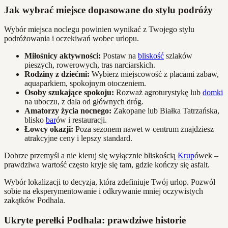
Jak wybrać miejsce dopasowane do stylu podróży
Wybór miejsca noclegu powinien wynikać z Twojego stylu
podróżowania i oczekiwań wobec urlopu.
Miłośnicy aktywności:
Postaw na
bliskość
szlaków
pieszych, rowerowych, tras narciarskich.
Rodziny z dziećmi:
Wybierz miejscowość z placami zabaw,
aquaparkiem, spokojnym otoczeniem.
Osoby szukające spokoju:
Rozważ agroturystykę lub
domki
na uboczu, z dala od głównych dróg.
Amatorzy życia nocnego:
Zakopane lub Białka Tatrzańska,
blisko
bar
ów i restauracji.
Łowcy okazji:
Poza sezonem nawet w centrum znajdziesz
atrakcyjne ceny i lepszy standard.
Dobrze przemyśl a nie kieruj się wyłącznie bliskością
Krup
ówek –
prawdziwa wartość często kryje się tam, gdzie kończy się asfalt.
Wybór lokalizacji to decyzja, która zdefiniuje Twój urlop. Pozwól
sobie na eksperymentowanie i odkrywanie mniej oczywistych
zakątków Podhala.
Ukryte perełki Podhala: prawdziwe historie