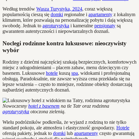
Według trendów
Wasza Turystyka, 2024
, coraz większą
popularnością cieszą się
domki
regionalne i
apartamenty
z lokalnym
klimatem, które pozwalają na personalizację pobytu i dają większą
swobodę. Jednak to
agroturystyka
i kameralne
pensjonaty
są
gwarantem autentyczności i niepowtarzalnych doznań.
Noclegi rodzinne kontra luksusowe: nieoczywisty
wybór
Rodziny z dziećmi najczęściej szukają bezpiecznych, komfortowych
miejsc z udogodnieniami – placem zabaw, menu dziecięcym czy
basenem. Luksusowe
hotele
kuszą
spa
, widokami i profesjonalną
obsługą. Paradoksalnie, nie zawsze wyższa cena przekłada się na
lepsze wrażenia – często to mniejsze, rodzinne obiekty dostarczają
najbardziej autentycznych doznań.
Nowoczesny
hotel z basenem
na tle Tatr oraz rodzinna
agroturystyka
otoczona zielenią.
Wielu podróżników podkreśla, że wyjazd z rodziną to nie tylko
standard pokoju, ale atmosfera i elastyczność gospodarzy.
Hotele
oferują pakiety, jednak to
domki
lub
apartamenty
często gwarantują
więcej swobody i atrakcji dla najmłodszych.