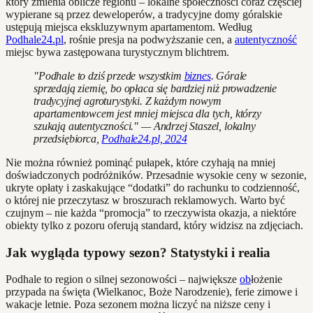
który zmienia oblicze regionu – lokalne społeczności coraz częściej
wypierane są przez deweloperów, a tradycyjne domy góralskie
ustępują miejsca ekskluzywnym apartamentom. Według
Podhale24.pl
, rośnie presja na podwyższanie cen, a
autentyczność
miejsc bywa zastępowana turystycznym blichtrem.
"Podhale to dziś przede wszystkim
biznes
. Górale
sprzedają ziemię, bo opłaca się bardziej niż prowadzenie
tradycyjnej agroturystyki. Z każdym nowym
apartamentowcem jest mniej miejsca dla tych, którzy
szukają autentyczności." — Andrzej Staszel, lokalny
przedsiębiorca,
Podhale24.pl, 2024
Nie można również pominąć pułapek, które czyhają na mniej
doświadczonych podróżników. Przesadnie wysokie ceny w sezonie,
ukryte opłaty i zaskakujące “dodatki” do rachunku to codzienność,
o której nie przeczytasz w broszurach reklamowych. Warto być
czujnym – nie każda “promocja” to rzeczywista okazja, a niektóre
obiekty tylko z pozoru oferują standard, który widzisz na zdjęciach.
Jak wygląda typowy sezon? Statystyki i realia
Podhale to region o silnej sezonowości – największe
ob
łożenie
przypada na święta (Wielkanoc, Boże Narodzenie), ferie zimowe i
wakacje letnie. Poza sezonem można liczyć na niższe ceny i