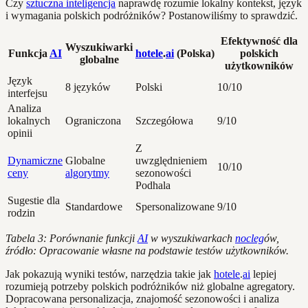
Czy
sztuczna inteligencja
naprawdę rozumie lokalny kontekst, język
i wymagania polskich podróżników? Postanowiliśmy to sprawdzić.
Efektywność dla
Wyszukiwarki
Funkcja
AI
hotele
.
ai
(Polska)
polskich
globalne
użytkowników
Język
8 języków
Polski
10/10
interfejsu
Analiza
lokalnych
Ograniczona
Szczegółowa
9/10
opinii
Z
Dynamiczne
Globalne
uwzględnieniem
10/10
ceny
algorytmy
sezonowości
Podhala
Sugestie dla
Standardowe
Spersonalizowane
9/10
rodzin
Tabela 3: Porównanie funkcji
AI
w wyszukiwarkach
nocleg
ów,
źródło: Opracowanie własne na podstawie testów użytkowników.
Jak pokazują wyniki testów, narzędzia takie jak
hotele
.
ai
lepiej
rozumieją potrzeby polskich podróżników niż globalne agregatory.
Dopracowana personalizacja, znajomość sezonowości i analiza