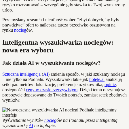
ryzyko rozczarowań – szczególnie gdy stawka to Twój wymarzony
urlop.
Przemyślany research i nieufność wobec “zbyt dobrych, by były
prawdziwe” ofert to najlepsza tarcza przeciwko oszustwom na
rynku
nocleg
ów.
Inteligentna wyszukiwarka noclegów:
nowa era wyboru
Jak działa AI w wyszukiwaniu noclegów?
Sztuczna inteligencja
(
AI
) zmienia sposób, w jaki szukamy noclegu
– nie tylko na Podhalu. Wyszukiwarki takie jak
hotele.ai
analizują
setki parametrów: lokalizację, preferencje użytkownika,
opinie
,
dostępność i
ceny w czasie rzeczywistym
. Dzięki temu otrzymujesz
propozycje dopasowane do Twoich potrzeb, zamiast setek zbędnych
wyników.
Wyświetlanie wyników
nocleg
ów na Podhalu przez inteligentną
wyszukiwarkę
AI
na laptopie.