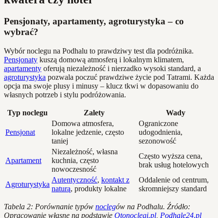
Pensjonaty, apartamenty, agroturystyka – co
wybrać?
Wybór noclegu na Podhalu to prawdziwy test dla podróżnika.
Pensjonaty
kuszą domową atmosferą i lokalnym klimatem,
apartamenty
oferują niezależność i nierzadko wysoki standard, a
agroturystyka
pozwala poczuć prawdziwe życie pod Tatrami. Każda
opcja ma swoje plusy i minusy – klucz tkwi w dopasowaniu do
własnych potrzeb i stylu podróżowania.
Typ noclegu
Zalety
Wady
Domowa atmosfera,
Ograniczone
Pensjonat
lokalne jedzenie, często
udogodnienia,
taniej
sezonowość
Niezależność, własna
Często wyższa cena,
Apartament
kuchnia, często
brak usług hotelowych
nowoczesność
Autentyczność
,
kontakt z
Oddalenie od centrum,
Agroturystyka
naturą
, produkty lokalne
skromniejszy standard
Tabela 2: Porównanie typów
nocleg
ów na Podhalu. Źródło:
Opracowanie własne na podstawie
Otonoclegi.pl
,
Podhale24.pl