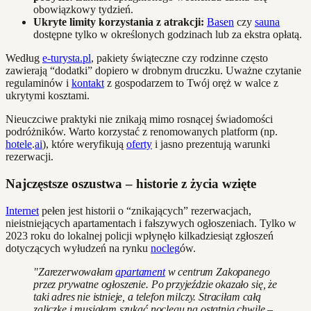
obowiązkowy tydzień.
Ukryte limity korzystania z atrakcji:
Basen
czy
sauna
dostępne tylko w określonych godzinach lub za ekstra opłatą.
Według
e-turysta.pl
, pakiety świąteczne czy rodzinne często
zawierają “dodatki” dopiero w drobnym druczku. Uważne czytanie
regulaminów i
kontakt
z gospodarzem to Twój oręż w walce z
ukrytymi kosztami.
Nieuczciwe praktyki nie znikają mimo rosnącej świadomości
podróżników. Warto korzystać z renomowanych platform (np.
hotele
.
ai
), które weryfikują
oferty
i jasno prezentują warunki
rezerwacji.
Najczęstsze oszustwa – historie z życia wzięte
Internet
pełen jest historii o “znikających” rezerwacjach,
nieistniejących apartamentach i fałszywych ogłoszeniach. Tylko w
2023 roku do lokalnej policji wpłynęło kilkadziesiąt zgłoszeń
dotyczących wyłudzeń na rynku
nocleg
ów.
"Zarezerwowałam
apartament
w centrum Zakopanego
przez prywatne ogłoszenie. Po przyjeździe okazało się, że
taki adres nie istnieje, a telefon milczy. Straciłam całą
zaliczkę i musiałam szukać noclegu na ostatnią chwilę –