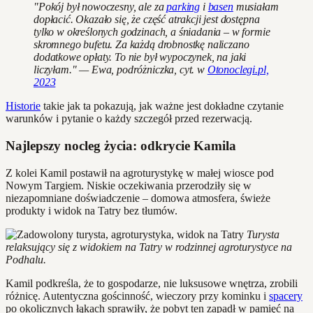
"Pokój był nowoczesny, ale za
parking
i
basen
musiałam
dopłacić. Okazało się, że część atrakcji jest dostępna
tylko w określonych godzinach, a śniadania – w formie
skromnego bufetu. Za każdą drobnostkę naliczano
dodatkowe opłaty. To nie był wypoczynek, na jaki
liczyłam." — Ewa, podróżniczka, cyt. w
Otonoclegi.pl,
2023
Historie
takie jak ta pokazują, jak ważne jest dokładne czytanie
warunków i pytanie o każdy szczegół przed rezerwacją.
Najlepszy nocleg życia: odkrycie Kamila
Z kolei Kamil postawił na agroturystykę w małej wiosce pod
Nowym Targiem. Niskie oczekiwania przerodziły się w
niezapomniane doświadczenie – domowa atmosfera, świeże
produkty i widok na Tatry bez tłumów.
Turysta
relaksujący się z widokiem na Tatry w rodzinnej agroturystyce na
Podhalu.
Kamil podkreśla, że to gospodarze, nie luksusowe wnętrza, zrobili
różnicę. Autentyczna gościnność, wieczory przy kominku i
spacery
po okolicznych łąkach sprawiły, że pobyt ten zapadł w pamięć na