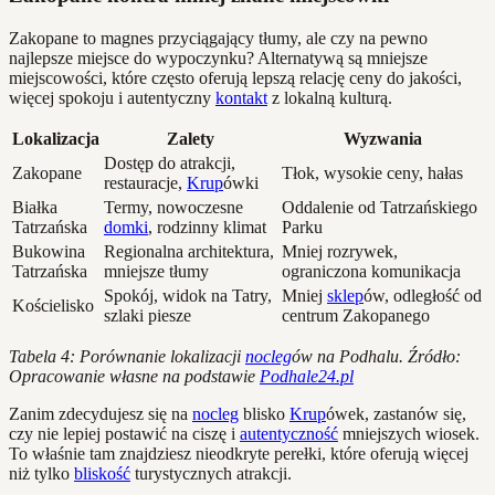
Zakopane to magnes przyciągający tłumy, ale czy na pewno
najlepsze miejsce do wypoczynku? Alternatywą są mniejsze
miejscowości, które często oferują lepszą relację ceny do jakości,
więcej spokoju i autentyczny
kontakt
z lokalną kulturą.
Lokalizacja
Zalety
Wyzwania
Dostęp do atrakcji,
Zakopane
Tłok, wysokie ceny, hałas
restauracje,
Krup
ówki
Białka
Termy, nowoczesne
Oddalenie od Tatrzańskiego
Tatrzańska
domki
, rodzinny klimat
Parku
Bukowina
Regionalna architektura,
Mniej rozrywek,
Tatrzańska
mniejsze tłumy
ograniczona komunikacja
Spokój, widok na Tatry,
Mniej
sklep
ów, odległość od
Kościelisko
szlaki piesze
centrum Zakopanego
Tabela 4: Porównanie lokalizacji
nocleg
ów na Podhalu. Źródło:
Opracowanie własne na podstawie
Podhale24.pl
Zanim zdecydujesz się na
nocleg
blisko
Krup
ówek, zastanów się,
czy nie lepiej postawić na ciszę i
autentyczność
mniejszych wiosek.
To właśnie tam znajdziesz nieodkryte perełki, które oferują więcej
niż tylko
bliskość
turystycznych atrakcji.