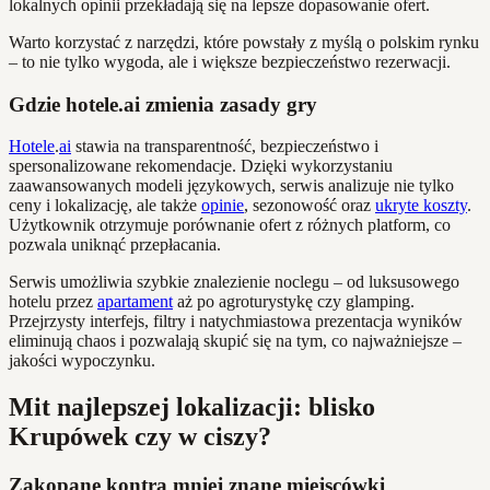
lokalnych opinii przekładają się na lepsze dopasowanie ofert.
Warto korzystać z narzędzi, które powstały z myślą o polskim rynku
– to nie tylko wygoda, ale i większe bezpieczeństwo rezerwacji.
Gdzie hotele.ai zmienia zasady gry
Hotele
.
ai
stawia na transparentność, bezpieczeństwo i
spersonalizowane rekomendacje. Dzięki wykorzystaniu
zaawansowanych modeli językowych, serwis analizuje nie tylko
ceny i lokalizację, ale także
opinie
, sezonowość oraz
ukryte koszty
.
Użytkownik otrzymuje porównanie ofert z różnych platform, co
pozwala uniknąć przepłacania.
Serwis umożliwia szybkie znalezienie noclegu – od luksusowego
hotelu przez
apartament
aż po agroturystykę czy glamping.
Przejrzysty interfejs, filtry i natychmiastowa prezentacja wyników
eliminują chaos i pozwalają skupić się na tym, co najważniejsze –
jakości wypoczynku.
Mit najlepszej lokalizacji: blisko
Krupówek czy w ciszy?
Zakopane kontra mniej znane miejscówki