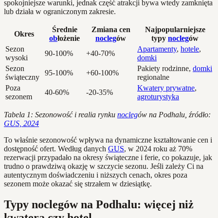
spokojniejsze warunki, jednak część atrakcji bywa wtedy zamknięta
lub działa w ograniczonym zakresie.
Średnie
Zmiana cen
Najpopularniejsze
Okres
ob
łożenie
nocleg
ów
typy
nocleg
ów
Sezon
Apartamenty
,
hotele
,
90-100%
+40-70%
wysoki
domki
Sezon
Pakiety rodzinne,
domki
95-100%
+60-100%
świąteczny
regionalne
Poza
Kwatery prywatne
,
40-60%
-20-35%
sezonem
agroturystyka
Tabela 1: Sezonowość i realia rynku
nocleg
ów na Podhalu, źródło:
GUS, 2024
To właśnie sezonowość wpływa na dynamiczne kształtowanie cen i
dostępność ofert. Według danych
GUS
, w 2024 roku aż 70%
rezerwacji przypadało na okresy świąteczne i ferie, co pokazuje, jak
trudno o prawdziwą okazję w szczycie sezonu. Jeśli zależy Ci na
autentycznym doświadczeniu i niższych cenach, okres poza
sezonem może okazać się strzałem w dziesiątkę.
Typy noclegów na Podhalu: więcej niż
kwatera czy hotel