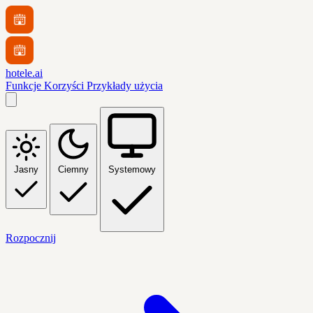
hotele.ai
Funkcje
Korzyści
Przykłady użycia
Jasny
Ciemny
Systemowy
Rozpocznij