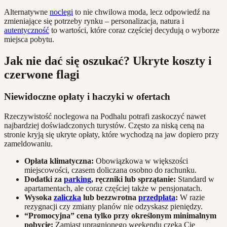
Alternatywne
noclegi
to nie chwilowa moda, lecz odpowiedź na
zmieniające się potrzeby rynku – personalizacja, natura i
autentyczność
to wartości, które coraz częściej decydują o wyborze
miejsca pobytu.
Jak nie dać się oszukać? Ukryte koszty i
czerwone flagi
Niewidoczne opłaty i haczyki w ofertach
Rzeczywistość noclegowa na Podhalu potrafi zaskoczyć nawet
najbardziej doświadczonych turystów. Często za niską ceną na
stronie kryją się ukryte opłaty, które wychodzą na jaw dopiero przy
zameldowaniu.
Opłata klimatyczna:
Obowiązkowa w większości
miejscowości, czasem doliczana osobno do rachunku.
Dodatki za
parking
, ręczniki lub sprzątanie:
Standard w
apartamentach, ale coraz częściej także w pensjonatach.
Wysoka
zaliczka
lub bezzwrotna
przedpłata
:
W razie
rezygnacji czy zmiany planów nie odzyskasz pieniędzy.
“Promocyjna” cena tylko przy określonym minimalnym
pobycie:
Zamiast upragnionego weekendu czeka Cię