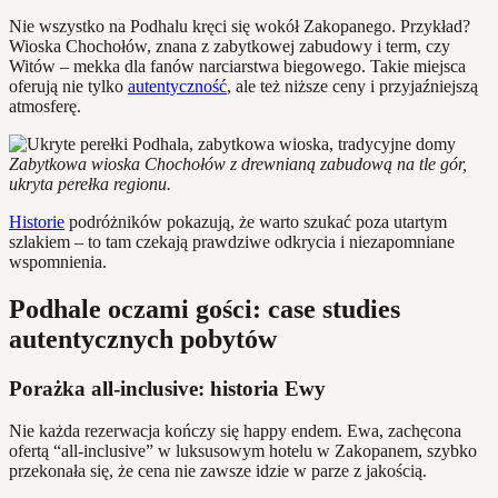
Nie wszystko na Podhalu kręci się wokół Zakopanego. Przykład?
Wioska Chochołów, znana z zabytkowej zabudowy i term, czy
Witów – mekka dla fanów narciarstwa biegowego. Takie miejsca
oferują nie tylko
autentyczność
, ale też niższe ceny i przyjaźniejszą
atmosferę.
Zabytkowa wioska Chochołów z drewnianą zabudową na tle gór,
ukryta perełka regionu.
Historie
podróżników pokazują, że warto szukać poza utartym
szlakiem – to tam czekają prawdziwe odkrycia i niezapomniane
wspomnienia.
Podhale oczami gości: case studies
autentycznych pobytów
Porażka all-inclusive: historia Ewy
Nie każda rezerwacja kończy się happy endem. Ewa, zachęcona
ofertą “all-inclusive” w luksusowym hotelu w Zakopanem, szybko
przekonała się, że cena nie zawsze idzie w parze z jakością.