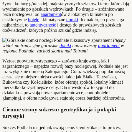
żywej kultury góralskiej, majestatycznych szlaków i term, które dają
wytchnienie po górskich wędrówkach. Po drugie – zróżnicowana
baza noclegowa: od
apartament
ów z lokalnym klimatem po
ekskluzywne
hotele
i klimatyczne
domki
. Jednak to, co przyciąga
najbardziej, to
autentyczność
i dostęp do prawdziwych górskich
doświadczeń, których próżno szukać gdzie indziej.
Piękny
widok na tradycyjne góralskie
domki
i nowoczesny
apartament
w
regionie Podhala, zachód słońca nad Tatrami.
Wzrost popytu turystycznego – zarówno krajowego, jak i
zagranicznego – napędza rozwój bazy noclegowej. Podhale nie jest
już wyłącznie domeną Zakopanego. Coraz większą popularnością
cieszą się mniejsze miejscowości, takie jak Białka Tatrzańska,
Bukowina czy Kościelisko, które oferują spokój, lokalny klimat i
nierzadko korzystniejsze ceny. Dla inwestorów to sygnał do
działania – powstają nowe apartamentowce, condohotele i
glampingi, a oferta noclegowa staje się coraz bardziej różnorodna.
Ciemne strony sukcesu: gentryfikacja i pułapki
turystyki
Sukces Podhala ma jednak swoją cenę. Gentryfikacja to proces,