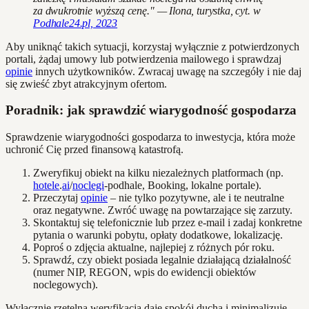
za dwukrotnie wyższą cenę." — Ilona, turystka, cyt. w
Podhale24.pl, 2023
Aby uniknąć takich sytuacji, korzystaj wyłącznie z potwierdzonych
portali, żądaj umowy lub potwierdzenia mailowego i sprawdzaj
opinie
innych użytkowników. Zwracaj uwagę na szczegóły i nie daj
się zwieść zbyt atrakcyjnym ofertom.
Poradnik: jak sprawdzić wiarygodność gospodarza
Sprawdzenie wiarygodności gospodarza to inwestycja, która może
uchronić Cię przed finansową katastrofą.
Zweryfikuj obiekt na kilku niezależnych platformach (np.
hotele
.
ai
/
noclegi
-podhale, Booking, lokalne portale).
Przeczytaj
opinie
– nie tylko pozytywne, ale i te neutralne
oraz negatywne. Zwróć uwagę na powtarzające się zarzuty.
Skontaktuj się telefonicznie lub przez e-mail i zadaj konkretne
pytania o warunki pobytu, opłaty dodatkowe, lokalizację.
Poproś o zdjęcia aktualne, najlepiej z różnych pór roku.
Sprawdź, czy obiekt posiada legalnie działającą działalność
(numer NIP, REGON, wpis do ewidencji obiektów
noclegowych).
Wyłącznie rzetelna weryfikacja daje spokój ducha i minimalizuje