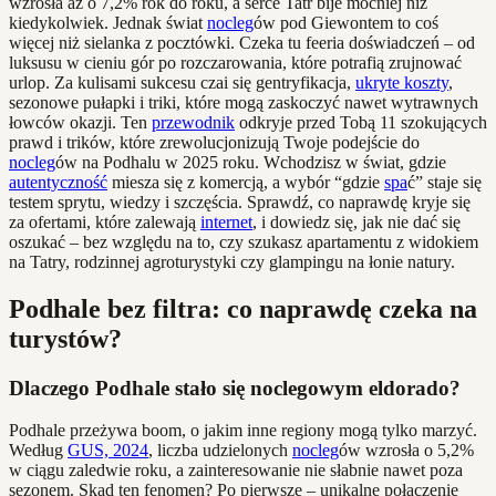
wzrosła aż o 7,2% rok do roku, a serce Tatr bije mocniej niż
kiedykolwiek. Jednak świat
nocleg
ów pod Giewontem to coś
więcej niż sielanka z pocztówki. Czeka tu feeria doświadczeń – od
luksusu w cieniu gór po rozczarowania, które potrafią zrujnować
urlop. Za kulisami sukcesu czai się gentryfikacja,
ukryte koszty
,
sezonowe pułapki i triki, które mogą zaskoczyć nawet wytrawnych
łowców okazji. Ten
przewodnik
odkryje przed Tobą 11 szokujących
prawd i trików, które zrewolucjonizują Twoje podejście do
nocleg
ów na Podhalu w 2025 roku. Wchodzisz w świat, gdzie
autentyczność
miesza się z komercją, a wybór “gdzie
spa
ć” staje się
testem sprytu, wiedzy i szczęścia. Sprawdź, co naprawdę kryje się
za ofertami, które zalewają
internet
, i dowiedz się, jak nie dać się
oszukać – bez względu na to, czy szukasz apartamentu z widokiem
na Tatry, rodzinnej agroturystyki czy glampingu na łonie natury.
Podhale bez filtra: co naprawdę czeka na
turystów?
Dlaczego Podhale stało się noclegowym eldorado?
Podhale przeżywa boom, o jakim inne regiony mogą tylko marzyć.
Według
GUS, 2024
, liczba udzielonych
nocleg
ów wzrosła o 5,2%
w ciągu zaledwie roku, a zainteresowanie nie słabnie nawet poza
sezonem. Skąd ten fenomen? Po pierwsze – unikalne połączenie