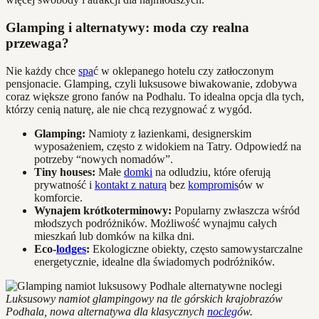
Glamping i alternatywy: moda czy realna
przewaga?
Nie każdy chce
spa
ć w oklepanego hotelu czy zatłoczonym
pensjonacie. Glamping, czyli luksusowe biwakowanie, zdobywa
coraz większe grono fanów na Podhalu. To idealna opcja dla tych,
którzy cenią naturę, ale nie chcą rezygnować z wygód.
Glamping:
Namioty z łazienkami, designerskim
wyposażeniem, często z widokiem na Tatry. Odpowiedź na
potrzeby “nowych nomadów”.
Tiny houses:
Małe
domki
na odludziu, które oferują
prywatność i
kontakt z naturą
bez
kompromis
ów w
komforcie.
Wynajem krótkoterminowy:
Popularny zwłaszcza wśród
młodszych podróżników. Możliwość wynajmu całych
mieszkań lub domków na kilka dni.
Eco-
lodges
:
Ekologiczne obiekty, często samowystarczalne
energetycznie, idealne dla świadomych podróżników.
Luksusowy namiot glampingowy na tle górskich krajobrazów
Podhala, nowa alternatywa dla klasycznych
nocleg
ów.