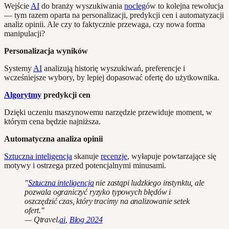
Wejście
AI
do branży wyszukiwania
nocleg
ów to kolejna rewolucja
— tym razem oparta na personalizacji, predykcji cen i automatyzacji
analiz opinii. Ale czy to faktycznie przewaga, czy nowa forma
manipulacji?
Personalizacja wyników
Systemy
AI
analizują historię wyszukiwań, preferencje i
wcześniejsze wybory, by lepiej dopasować ofertę do użytkownika.
Algorytmy
predykcji cen
Dzięki uczeniu maszynowemu narzędzie przewiduje moment, w
którym cena będzie najniższa.
Automatyczna analiza opinii
Sztuczna inteligencja
skanuje
recenzje
, wyłapuje powtarzające się
motywy i ostrzega przed potencjalnymi minusami.
"
Sztuczna inteligencja
nie zastąpi ludzkiego instynktu, ale
pozwala ograniczyć ryzyko typowych błędów i
oszczędzić czas, który tracimy na analizowanie setek
ofert."
— Qtravel.
ai
,
Blog 2024