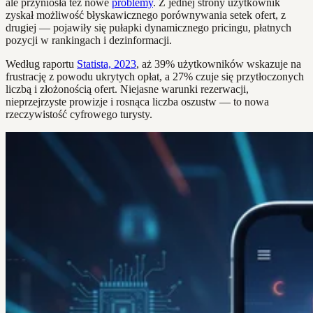
ale przyniosła też nowe
problemy
. Z jednej strony użytkownik
zyskał możliwość błyskawicznego porównywania setek ofert, z
drugiej — pojawiły się pułapki dynamicznego pricingu, płatnych
pozycji w rankingach i dezinformacji.
Według raportu
Statista, 2023
, aż 39% użytkowników wskazuje na
frustrację z powodu ukrytych opłat, a 27% czuje się przytłoczonych
liczbą i złożonością ofert. Niejasne warunki rezerwacji,
nieprzejrzyste prowizje i rosnąca liczba oszustw — to nowa
rzeczywistość cyfrowego turysty.