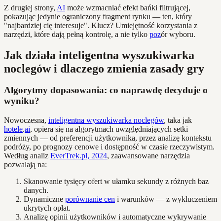
Z drugiej strony,
AI
może wzmacniać efekt bańki filtrującej,
pokazując jedynie ograniczony fragment rynku — ten, który
"najbardziej cię interesuje". Klucz? Umiejętność korzystania z
narzędzi, które dają pełną kontrolę, a nie tylko
poz
ór wyboru.
Jak działa inteligentna wyszukiwarka
noclegów i dlaczego zmienia zasady gry
Algorytmy dopasowania: co naprawdę decyduje o
wyniku?
Nowoczesna,
inteligentna wyszukiwarka noclegów
, taka jak
hotele
.
ai
, opiera się na algorytmach uwzględniających setki
zmiennych — od preferencji użytkownika, przez analizę kontekstu
podróży, po prognozy cenowe i dostępność w czasie rzeczywistym.
Według analiz
EverTrek.pl, 2024
, zaawansowane narzędzia
pozwalają na:
Skanowanie tysięcy ofert w ułamku sekundy z różnych baz
danych.
Dynamiczne
porównanie cen
i warunków — z wykluczeniem
ukrytych opłat.
Analizę opinii użytkowników i automatyczne wykrywanie