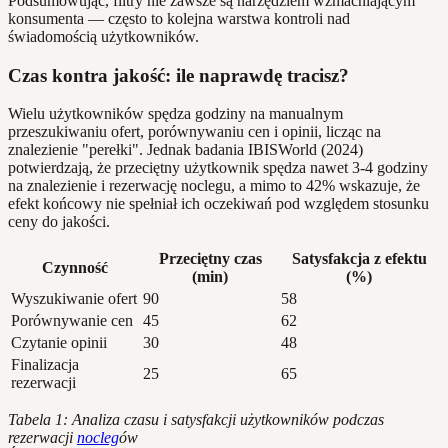
Podsumowując, filtry nie zawsze są narzędziem wzmacniającym
konsumenta — często to kolejna warstwa kontroli nad
świadomością użytkowników.
Czas kontra jakość: ile naprawdę tracisz?
Wielu użytkowników spędza godziny na manualnym
przeszukiwaniu ofert, porównywaniu cen i opinii, licząc na
znalezienie "perełki". Jednak badania IBISWorld (2024)
potwierdzają, że przeciętny użytkownik spędza nawet 3-4 godziny
na znalezienie i rezerwację noclegu, a mimo to 42% wskazuje, że
efekt końcowy nie spełniał ich oczekiwań pod względem stosunku
ceny do jakości.
Przeciętny czas
Satysfakcja z efektu
Czynność
(min)
(%)
Wyszukiwanie ofert
90
58
Porównywanie cen
45
62
Czytanie opinii
30
48
Finalizacja
25
65
rezerwacji
Tabela 1: Analiza czasu i satysfakcji użytkowników podczas
rezerwacji
nocleg
ów