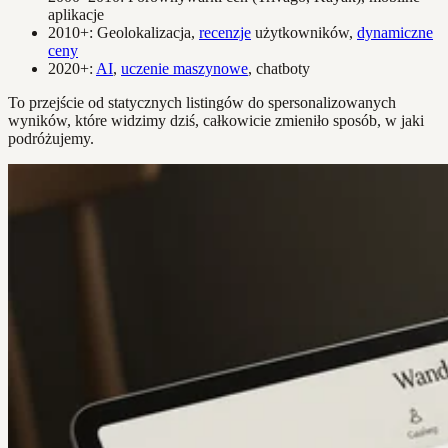
aplikacje
2010+: Geolokalizacja,
recenzje
użytkowników,
dynamiczne
ceny
2020+:
AI
,
uczenie maszynowe
, chatboty
To przejście od statycznych listingów do spersonalizowanych
wyników, które widzimy dziś, całkowicie zmieniło sposób, w jaki
podróżujemy.