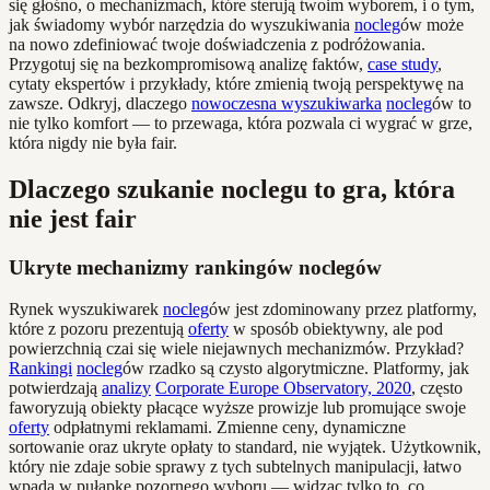
się głośno, o mechanizmach, które sterują twoim wyborem, i o tym,
jak świadomy wybór narzędzia do wyszukiwania
nocleg
ów może
na nowo zdefiniować twoje doświadczenia z podróżowania.
Przygotuj się na bezkompromisową analizę faktów,
case study
,
cytaty ekspertów i przykłady, które zmienią twoją perspektywę na
zawsze. Odkryj, dlaczego
nowoczesna wyszukiwarka
nocleg
ów to
nie tylko komfort — to przewaga, która pozwala ci wygrać w grze,
która nigdy nie była fair.
Dlaczego szukanie noclegu to gra, która
nie jest fair
Ukryte mechanizmy rankingów noclegów
Rynek wyszukiwarek
nocleg
ów jest zdominowany przez platformy,
które z pozoru prezentują
oferty
w sposób obiektywny, ale pod
powierzchnią czai się wiele niejawnych mechanizmów. Przykład?
Rankingi
nocleg
ów rzadko są czysto algorytmiczne. Platformy, jak
potwierdzają
analizy
Corporate Europe Observatory, 2020
, często
faworyzują obiekty płacące wyższe prowizje lub promujące swoje
oferty
odpłatnymi reklamami. Zmienne ceny, dynamiczne
sortowanie oraz ukryte opłaty to standard, nie wyjątek. Użytkownik,
który nie zdaje sobie sprawy z tych subtelnych manipulacji, łatwo
wpada w pułapkę pozornego wyboru — widząc tylko to, co