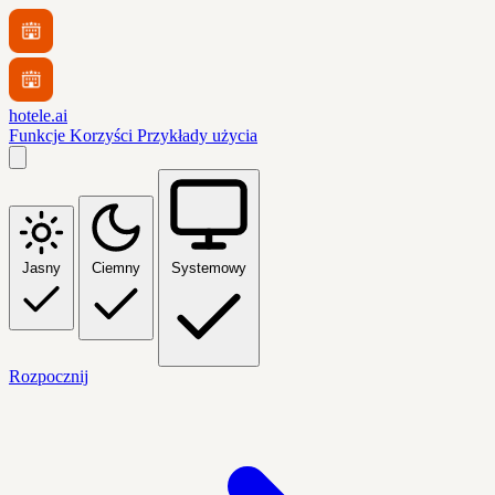
hotele.ai
Funkcje
Korzyści
Przykłady użycia
Jasny
Ciemny
Systemowy
Rozpocznij