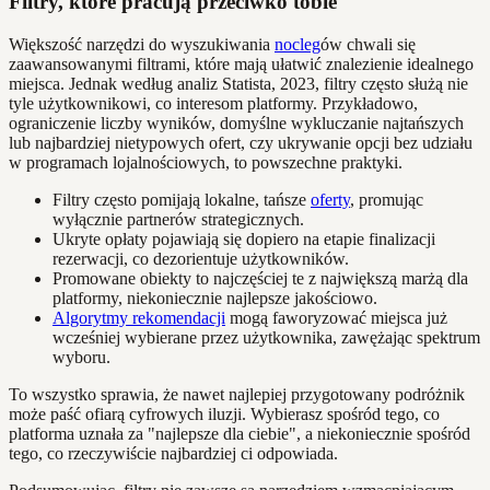
Filtry, które pracują przeciwko tobie
Większość narzędzi do wyszukiwania
nocleg
ów chwali się
zaawansowanymi filtrami, które mają ułatwić znalezienie idealnego
miejsca. Jednak według analiz Statista, 2023, filtry często służą nie
tyle użytkownikowi, co interesom platformy. Przykładowo,
ograniczenie liczby wyników, domyślne wykluczanie najtańszych
lub najbardziej nietypowych ofert, czy ukrywanie opcji bez udziału
w programach lojalnościowych, to powszechne praktyki.
Filtry często pomijają lokalne, tańsze
oferty
, promując
wyłącznie partnerów strategicznych.
Ukryte opłaty pojawiają się dopiero na etapie finalizacji
rezerwacji, co dezorientuje użytkowników.
Promowane obiekty to najczęściej te z największą marżą dla
platformy, niekoniecznie najlepsze jakościowo.
Algorytmy rekomendacji
mogą faworyzować miejsca już
wcześniej wybierane przez użytkownika, zawężając spektrum
wyboru.
To wszystko sprawia, że nawet najlepiej przygotowany podróżnik
może paść ofiarą cyfrowych iluzji. Wybierasz spośród tego, co
platforma uznała za "najlepsze dla ciebie", a niekoniecznie spośród
tego, co rzeczywiście najbardziej ci odpowiada.