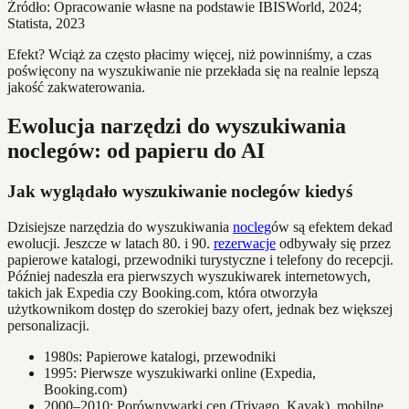
Źródło: Opracowanie własne na podstawie IBISWorld, 2024;
Statista, 2023
Efekt? Wciąż za często płacimy więcej, niż powinniśmy, a czas
poświęcony na wyszukiwanie nie przekłada się na realnie lepszą
jakość zakwaterowania.
Ewolucja narzędzi do wyszukiwania
noclegów: od papieru do AI
Jak wyglądało wyszukiwanie noclegów kiedyś
Dzisiejsze narzędzia do wyszukiwania
nocleg
ów są efektem dekad
ewolucji. Jeszcze w latach 80. i 90.
rezerwacje
odbywały się przez
papierowe katalogi, przewodniki turystyczne i telefony do recepcji.
Później nadeszła era pierwszych wyszukiwarek internetowych,
takich jak Expedia czy Booking.com, która otworzyła
użytkownikom dostęp do szerokiej bazy ofert, jednak bez większej
personalizacji.
1980s: Papierowe katalogi, przewodniki
1995: Pierwsze wyszukiwarki online (Expedia,
Booking.com)
2000–2010: Porównywarki cen (Trivago, Kayak), mobilne