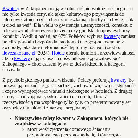
Kwatery
w Zakopanem mają w sobie coś pierwotnie polskiego. To
nie tylko kwestia ceny, ale także kulturowego przywiązania do
„domowej atmosfery” i chęci zamieszkania, choćby na chwilę, „jak
u cioci na wsi”. Dla wielu to gwarancja autentyczności, kontaktu z
miejscowymi, domowego jedzenia czy góralskich opowieści przy
kominku. Według badań, aż 67% Polaków wybiera
kwatery
zamiast
hoteli z powodu bezpośredniego kontaktu z gospodarzem oraz
swobody, jaką daje nieformalność tej formy noclegu (źródło:
ilovezakopane.pl
, 2024).
Hotele
oferują komfort i przewidywalność,
ale to
kwatery
dają szansę na doświadczenie „prawdziwego”
Zakopanego – choć czasem bywa to doświadczenie z kategorii
survivalu.
Z psychologicznego punktu widzenia, Polacy preferują
kwatery
, bo
pozwalają poczuć się „jak u siebie”, zachować większą elastyczność
i często wynegocjować warunki niedostępne w hotelach. Z drugiej
strony – narażają na ryzyko trafienia na ofertę, która z
rzeczywistością ma wspólnego tylko tyle, co przeterminowany ser
oscypek z Gubałówki z nazwą „oryginalny”.
Nieoczywiste zalety kwater w Zakopanem, których nie
znajdziesz w katalogach:
Możliwość zjedzenia domowego śniadania
przygotowanego przez gospodynię, które często