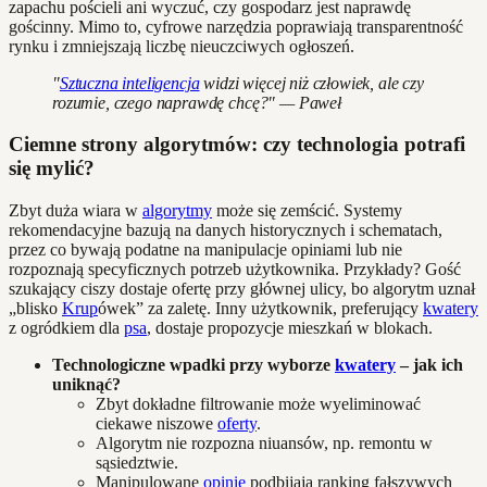
zapachu pościeli ani wyczuć, czy gospodarz jest naprawdę
gościnny. Mimo to, cyfrowe narzędzia poprawiają transparentność
rynku i zmniejszają liczbę nieuczciwych ogłoszeń.
"
Sztuczna inteligencja
widzi więcej niż człowiek, ale czy
rozumie, czego naprawdę chcę?" — Paweł
Ciemne strony algorytmów: czy technologia potrafi
się mylić?
Zbyt duża wiara w
algorytmy
może się zemścić. Systemy
rekomendacyjne bazują na danych historycznych i schematach,
przez co bywają podatne na manipulacje opiniami lub nie
rozpoznają specyficznych potrzeb użytkownika. Przykłady? Gość
szukający ciszy dostaje ofertę przy głównej ulicy, bo algorytm uznał
„blisko
Krup
ówek” za zaletę. Inny użytkownik, preferujący
kwatery
z ogródkiem dla
psa
, dostaje propozycje mieszkań w blokach.
Technologiczne wpadki przy wyborze
kwatery
– jak ich
uniknąć?
Zbyt dokładne filtrowanie może wyeliminować
ciekawe niszowe
oferty
.
Algorytm nie rozpozna niuansów, np. remontu w
sąsiedztwie.
Manipulowane
opinie
podbijają ranking fałszywych