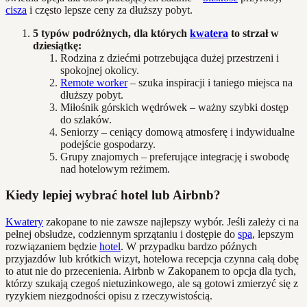
cisza
i często lepsze ceny za dłuższy pobyt.
5 typów podróżnych, dla których
kwatera
to strzał w
dziesiątkę:
Rodzina z dziećmi potrzebująca dużej przestrzeni i
spokojnej okolicy.
Remote worker
– szuka inspiracji i taniego miejsca na
dłuższy pobyt.
Miłośnik górskich wędrówek – ważny szybki dostęp
do szlaków.
Seniorzy – ceniący domową atmosferę i indywidualne
podejście gospodarzy.
Grupy znajomych – preferujące integrację i swobodę
nad hotelowym reżimem.
Kiedy lepiej wybrać hotel lub Airbnb?
Kwatery
zakopane to nie zawsze najlepszy wybór. Jeśli zależy ci na
pełnej obsłudze, codziennym sprzątaniu i dostępie do
spa
, lepszym
rozwiązaniem będzie
hotel
. W przypadku bardzo późnych
przyjazdów lub krótkich wizyt, hotelowa recepcja czynna całą dobę
to atut nie do przecenienia. Airbnb w Zakopanem to opcja dla tych,
którzy szukają czegoś nietuzinkowego, ale są gotowi zmierzyć się z
ryzykiem niezgodności opisu z rzeczywistością.