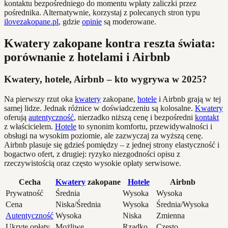
kontaktu bezpośredniego do momentu wpłaty zaliczki przez
pośrednika. Alternatywnie, korzystaj z polecanych stron typu
ilovezakopane.pl
, gdzie
opinie
są moderowane.
Kwatery zakopane kontra reszta świata:
porównanie z hotelami i Airbnb
Kwatery, hotele, Airbnb – kto wygrywa w 2025?
Na pierwszy rzut oka
kwatery
zakopane,
hotele
i Airbnb grają w tej
samej lidze. Jednak różnice w doświadczeniu są kolosalne.
Kwatery
oferują
autentyczność
, nierzadko niższą cenę i bezpośredni
kontakt
z właścicielem.
Hotele
to synonim komfortu, przewidywalności i
obsługi na wysokim poziomie, ale zazwyczaj za wyższą cenę.
Airbnb plasuje się gdzieś pomiędzy – z jednej strony elastyczność i
bogactwo ofert, z drugiej: ryzyko niezgodności opisu z
rzeczywistością oraz często wysokie opłaty serwisowe.
Cecha
Kwatery
zakopane
Hotele
Airbnb
Prywatność
Średnia
Wysoka
Wysoka
Cena
Niska/Średnia
Wysoka
Średnia/Wysoka
Autentyczność
Wysoka
Niska
Zmienna
Ukryte opłaty
Możliwe
Rzadko
Często