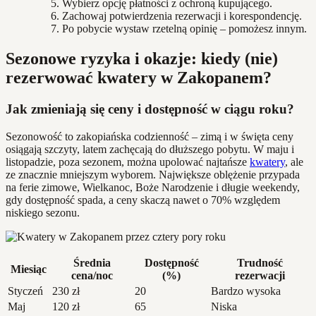
Wybierz opcję płatności z ochroną kupującego.
Zachowaj potwierdzenia rezerwacji i korespondencję.
Po pobycie wystaw rzetelną opinię – pomożesz innym.
Sezonowe ryzyka i okazje: kiedy (nie)
rezerwować kwatery w Zakopanem?
Jak zmieniają się ceny i dostępność w ciągu roku?
Sezonowość to zakopiańska codzienność – zimą i w święta ceny
osiągają szczyty, latem zachęcają do dłuższego pobytu. W maju i
listopadzie, poza sezonem, można upolować najtańsze
kwatery
, ale
ze znacznie mniejszym wyborem. Największe oblężenie przypada
na ferie zimowe, Wielkanoc, Boże Narodzenie i długie weekendy,
gdy dostępność spada, a ceny skaczą nawet o 70% względem
niskiego sezonu.
Średnia
Dostępność
Trudność
Miesiąc
cena/noc
(%)
rezerwacji
Styczeń
230 zł
20
Bardzo wysoka
Maj
120 zł
65
Niska