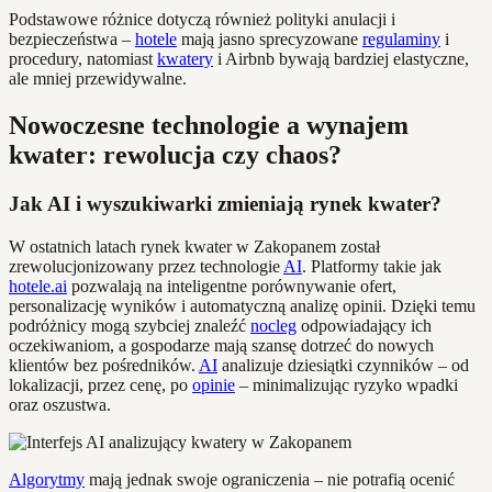
Podstawowe różnice dotyczą również polityki anulacji i
bezpieczeństwa –
hotele
mają jasno sprecyzowane
regulaminy
i
procedury, natomiast
kwatery
i Airbnb bywają bardziej elastyczne,
ale mniej przewidywalne.
Nowoczesne technologie a wynajem
kwater: rewolucja czy chaos?
Jak AI i wyszukiwarki zmieniają rynek kwater?
W ostatnich latach rynek kwater w Zakopanem został
zrewolucjonizowany przez technologie
AI
. Platformy takie jak
hotele.ai
pozwalają na inteligentne porównywanie ofert,
personalizację wyników i automatyczną analizę opinii. Dzięki temu
podróżnicy mogą szybciej znaleźć
nocleg
odpowiadający ich
oczekiwaniom, a gospodarze mają szansę dotrzeć do nowych
klientów bez pośredników.
AI
analizuje dziesiątki czynników – od
lokalizacji, przez cenę, po
opinie
– minimalizując ryzyko wpadki
oraz oszustwa.
Algorytmy
mają jednak swoje ograniczenia – nie potrafią ocenić