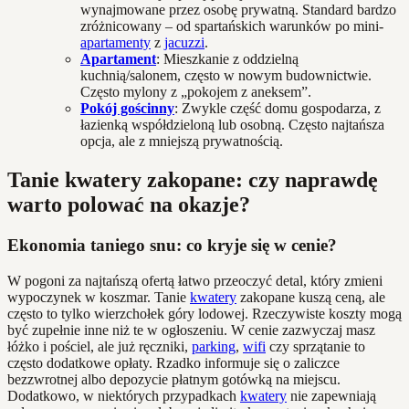
wynajmowane przez osobę prywatną. Standard bardzo
zróżnicowany – od spartańskich warunków po mini-
apartamenty
z
jacuzzi
.
Apartament
: Mieszkanie z oddzielną
kuchnią/salonem, często w nowym budownictwie.
Często mylony z „pokojem z aneksem”.
Pokój gościnny
: Zwykle część domu gospodarza, z
łazienką współdzieloną lub osobną. Często najtańsza
opcja, ale z mniejszą prywatnością.
Tanie kwatery zakopane: czy naprawdę
warto polować na okazje?
Ekonomia taniego snu: co kryje się w cenie?
W pogoni za najtańszą ofertą łatwo przeoczyć detal, który zmieni
wypoczynek w koszmar. Tanie
kwatery
zakopane kuszą ceną, ale
często to tylko wierzchołek góry lodowej. Rzeczywiste koszty mogą
być zupełnie inne niż te w ogłoszeniu. W cenie zazwyczaj masz
łóżko i pościel, ale już ręczniki,
parking
,
wifi
czy sprzątanie to
często dodatkowe opłaty. Rzadko informuje się o zaliczce
bezzwrotnej albo depozycie płatnym gotówką na miejscu.
Dodatkowo, w niektórych przypadkach
kwatery
nie zapewniają