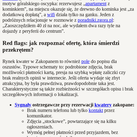
motyw góralskiego oscypka: rezerwujesz „
apartament
z
kominkiem”, na miejscu okazuje się, że drewno do kominka jest „za
dodatkową dopłatą”, a
wifi
działa tylko na ganku. Jeden z
podróżnych relacjonuje w rozmowie z
poradniki.zgora.pl
:
„Zaoszczędziłem 40 zł na noc, ale wydałem dwa razy tyle na
dojazdy z peryferii do centrum”.
Red flags: jak rozpoznać ofertę, która śmierdzi
przekrętem?
Rynek kwater w Zakopanem to również
pole
do popisu dla
oszustów. Typowe schematy to: podrobione zdjęcia, brak
możliwości płatności kartą, presja na szybką wpłatę zaliczki czy
brak realnych opinii w internecie. Jeśli oferta wydaje się zbyt
atrakcyjna, by była prawdziwa, prawdopodobnie taka jest.
Charakterystyczne są także rozbieżności w szczegółach opisu i brak
szczegółowych informacji o lokalizacji.
Sygnały
ostrzegawcze przy rezerwacji
kwatery
zakopane:
Brak numeru telefonu lub tylko
kontakt
przez
komunikator.
Zdjęcia „stockowe”, powtarzające się na kilku
ogłoszeniach.
Wymóg pełnej płatności przed przyjazdem, bez