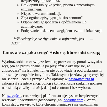
bezpiecznego pośrednika.
Brak opinii lub tylko jedna, pisana z przesadnym
entuzjazmem.
Niejasne warunki anulacji.
Zbyt ogólne opisy typu „blisko centrum”.
Odpowiedzi gospodarza z opóźnieniem lub
automatyczne.
Podejrzanie niska cena względem sezonu i lokalizacji.
"Jeśli coś wydaje się zbyt tanie, to najpewniej jest…" —
Adam
Tanie, ale za jaką cenę? Historie, które odstraszają
Wyobraź sobie: rezerwujesz kwaterę przez znany portal, wszystko
wygląda na profesjonalne, a po przyjeździe okazuje się, że
„gospodarz” nie istnieje, numer nie odpowiada, a pod wskazanym
adresem jest zupełnie inny dom. Takie sytuacje zdarzają się częściej,
niż sądzisz. Jeden z przypadków opisany w
nasza-kwatera.pl
zakończył się interwencją policji i koniecznością szukania noclegu
na ostatnią chwilę – drożej, dalej od centrum i bez wyboru.
Na
szczęście
, coraz więcej platform stosuje system bezpiecznych
rezerwacji i weryfikacji gospodarzy (np.
booking.com
). Warto
korzystać z serwisów, które chronią pieniądze i nie umożliwiają