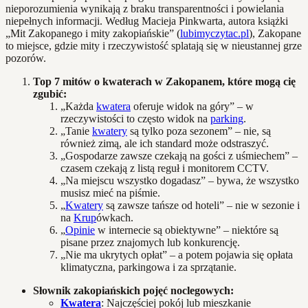
nieporozumienia wynikają z braku transparentności i powielania
niepełnych informacji. Według Macieja Pinkwarta, autora książki
„Mit Zakopanego i mity zakopiańskie” (
lubimyczytac.pl
), Zakopane
to miejsce, gdzie mity i rzeczywistość splatają się w nieustannej grze
pozorów.
Top 7 mitów o kwaterach w Zakopanem, które mogą cię
zgubić:
„Każda
kwatera
oferuje widok na góry” – w
rzeczywistości to często widok na
parking
.
„Tanie
kwatery
są tylko poza sezonem” – nie, są
również zimą, ale ich standard może odstraszyć.
„Gospodarze zawsze czekają na gości z uśmiechem” –
czasem czekają z listą reguł i monitorem CCTV.
„Na miejscu wszystko dogadasz” – bywa, że wszystko
musisz mieć na piśmie.
„
Kwatery
są zawsze tańsze od hoteli” – nie w sezonie i
na
Krup
ówkach.
„
Opinie
w internecie są obiektywne” – niektóre są
pisane przez znajomych lub konkurencję.
„Nie ma ukrytych opłat” – a potem pojawia się opłata
klimatyczna, parkingowa i za sprzątanie.
Słownik zakopiańskich pojęć noclegowych:
Kwatera
: Najczęściej pokój lub mieszkanie