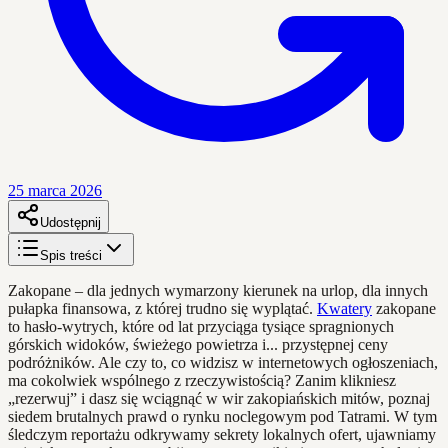
25 marca 2026
Udostępnij
Spis treści
Zakopane – dla jednych wymarzony kierunek na urlop, dla innych
pułapka finansowa, z której trudno się wyplątać.
Kwatery
zakopane
to hasło-wytrych, które od lat przyciąga tysiące spragnionych
górskich widoków, świeżego powietrza i... przystępnej ceny
podróżników. Ale czy to, co widzisz w internetowych ogłoszeniach,
ma cokolwiek wspólnego z rzeczywistością? Zanim klikniesz
„rezerwuj” i dasz się wciągnąć w wir zakopiańskich mitów, poznaj
siedem brutalnych prawd o rynku noclegowym pod Tatrami. W tym
śledczym reportażu odkrywamy sekrety lokalnych ofert, ujawniamy