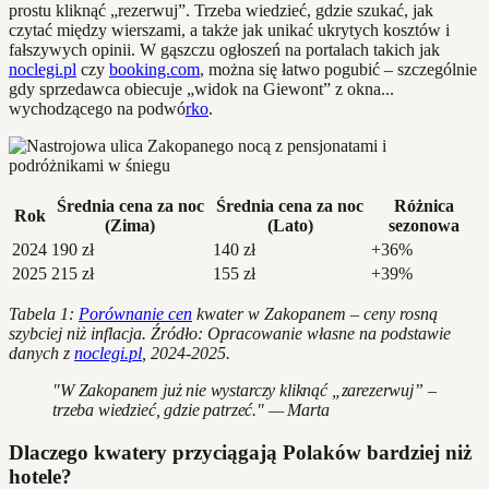
prostu kliknąć „rezerwuj”. Trzeba wiedzieć, gdzie szukać, jak
czytać między wierszami, a także jak unikać ukrytych kosztów i
fałszywych opinii. W gąszczu ogłoszeń na portalach takich jak
noclegi.pl
czy
booking.com
, można się łatwo pogubić – szczególnie
gdy sprzedawca obiecuje „widok na Giewont” z okna...
wychodzącego na podwó
rko
.
Średnia cena za noc
Średnia cena za noc
Różnica
Rok
(Zima)
(Lato)
sezonowa
2024
190 zł
140 zł
+36%
2025
215 zł
155 zł
+39%
Tabela 1:
Porównanie cen
kwater w Zakopanem – ceny rosną
szybciej niż inflacja. Źródło: Opracowanie własne na podstawie
danych z
noclegi.pl
, 2024-2025.
"W Zakopanem już nie wystarczy kliknąć „zarezerwuj” –
trzeba wiedzieć, gdzie patrzeć." — Marta
Dlaczego kwatery przyciągają Polaków bardziej niż
hotele?