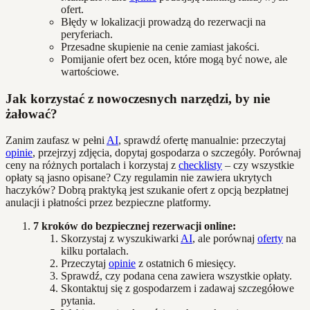
ofert.
Błędy w lokalizacji prowadzą do rezerwacji na
peryferiach.
Przesadne skupienie na cenie zamiast jakości.
Pomijanie ofert bez ocen, które mogą być nowe, ale
wartościowe.
Jak korzystać z nowoczesnych narzędzi, by nie
żałować?
Zanim zaufasz w pełni
AI
, sprawdź ofertę manualnie: przeczytaj
opinie
, przejrzyj zdjęcia, dopytaj gospodarza o szczegóły. Porównaj
ceny na różnych portalach i korzystaj z
checklisty
– czy wszystkie
opłaty są jasno opisane? Czy regulamin nie zawiera ukrytych
haczyków? Dobrą praktyką jest szukanie ofert z opcją bezpłatnej
anulacji i płatności przez bezpieczne platformy.
7 kroków do bezpiecznej rezerwacji online:
Skorzystaj z wyszukiwarki
AI
, ale porównaj
oferty
na
kilku portalach.
Przeczytaj
opinie
z ostatnich 6 miesięcy.
Sprawdź, czy podana cena zawiera wszystkie opłaty.
Skontaktuj się z gospodarzem i zadawaj szczegółowe
pytania.