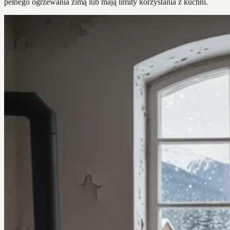
pełnego ogrzewania zimą lub mają limity korzystania z kuchni.