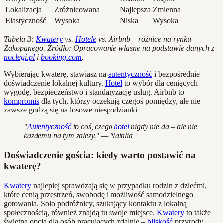
Lokalizacja
Zróżnicowana
Najlepsza
Zmienna
Elastyczność
Wysoka
Niska
Wysoka
Tabela 3:
Kwatery
vs.
Hotele
vs. Airbnb – różnice na rynku
Zakopanego. Źródło: Opracowanie własne na podstawie danych z
noclegi.pl
i
booking.com
.
Wybierając kwaterę, stawiasz na
autentyczność
i bezpośrednie
doświadczenie lokalnej kultury.
Hotel
to wybór dla ceniących
wygodę, bezpieczeństwo i standaryzację usług. Airbnb to
kompromis
dla tych, którzy oczekują czegoś pomiędzy, ale nie
zawsze godzą się na losowe niespodzianki.
"
Autentyczność
to coś, czego
hotel
nigdy nie da – ale nie
każdemu na tym zależy." — Natalia
Doświadczenie gościa: kiedy warto postawić na
kwaterę?
Kwatery
najlepiej sprawdzają się w przypadku rodzin z dziećmi,
które cenią przestrzeń, swobodę i możliwość samodzielnego
gotowania. Solo podróżnicy, szukający kontaktu z lokalną
społecznością, również znajdą tu swoje miejsce.
Kwatery
to także
świetna opcja dla osób pracujących zdalnie –
bliskość
przyrody,