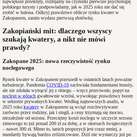
największe przekręty, rozbijamy na czynniki pierwsze psychologię
polskiego turysty i podpowiadamy, jak w 2025 roku nie dać się
zrobić w balona. Odkryj prawdziwe oblicze rynku kwater w
Zakopanem, zanim wydasz pierwszą złotówkę.
Zakopiański mit: dlaczego wszyscy
szukają kwatery, a nikt nie mówi
prawdy?
Zakopane 2025: nowa rzeczywistość rynku
noclegowego
Rynek kwater w Zakopanem przeszedł w ostatnich latach poważne
turbulencje. Pandemia
COVID-19
zachwiała fundamentami branży,
ale nie zdołała wytrącić jej z obiegu – wręcz przeciwnie, popyt na
noclegi w górach
gwałtownie wzrósł, wywołując prawdziwy boom
w sektorze prywatnych kwater. Według najnowszych analiz, w
2025 roku
kwatery
w Zakopanem są wciąż rozchwytywane
zarówno przez rodziny, jak i singli, a ceny trzymają się mocno,
niezależnie od sezonu. Przeciętny koszt noclegu w szczycie sezonu
zimowego to już ponad 200 zł za dobę, a w okresach świątecznych
– nawet 300 zł. Mimo to, tanich propozycji jest coraz mniej, a
standardy bywają bardzo zróżnicowane. Dziś nie wystarczy już po