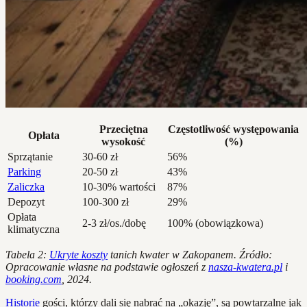
Przeciętna
Częstotliwość występowania
Opłata
wysokość
(%)
Sprzątanie
30-60 zł
56%
Parking
20-50 zł
43%
Zaliczka
10-30% wartości
87%
Depozyt
100-300 zł
29%
Opłata
2-3 zł/os./dobę
100% (obowiązkowa)
klimatyczna
Tabela 2:
Ukryte koszty
tanich kwater w Zakopanem. Źródło:
Opracowanie własne na podstawie ogłoszeń z
nasza-kwatera.pl
i
booking.com
, 2024.
Historie
gości, którzy dali się nabrać na „okazję”, są powtarzalne jak