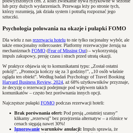
podwyższonych cen. Z kolei zwlekanie bywa ryzykowne w sezonie
lub przy dużych wydarzeniach. Przewaga leży po stronie tych,
którzy rozumieją, jak działa system i potrafią rozpoznać jego
sztuczki.
Psychologia polowania na okazje i pułapki FOMO
Dla wielu z nas
rezerwacja hotelu
to nie tylko racjonalny wybór, ale
także emocjonalny rollercoaster. Platformy rezerwacyjne żerują na
mechanizmach
FOMO
(
Fear of Missing Out
) – wykorzystują
impuls zakupowy, presję czasu i strach przed utratą okazji.
W praktyce objawia się to komunikatami typu: „Został ostatni
pokój!”, „Promocja kończy się za 3 godziny!”, „10 osób właśnie
ogląda ten obiekt”. Według badań Psychology of Travel Booking
Harvard Business Review, 2024
, aż 68% użytkowników przyznaje,
że decyzję o rezerwacji podejmuje pod wpływem takich
komunikatów – często bez porównania innych opcji.
Najczęstsze pułapki
FOMO
podczas rezerwacji hoteli:
Brak porównania ofert:
Pod presją „ostatniej szansy”
klikamy „rezerwuj” bez przejrzenia alternatyw – a różnice w
cenach sięgają nawet 30%!
Ignorowanie
warunków anulacji:
Impuls sprawia, że