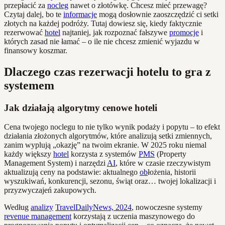
przepłacić za
nocleg
nawet o złotówkę. Chcesz mieć przewagę?
Czytaj dalej, bo te
informacje
mogą dosłownie zaoszczędzić ci setki
złotych na każdej podróży. Tutaj dowiesz się, kiedy faktycznie
rezerwować
hotel
najtaniej, jak rozpoznać fałszywe
promocje
i
których zasad nie łamać – o ile nie chcesz zmienić wyjazdu w
finansowy koszmar.
Dlaczego czas rezerwacji hotelu to gra z
systemem
Jak działają algorytmy cenowe hoteli
Cena twojego noclegu to nie tylko wynik podaży i popytu – to efekt
działania złożonych algorytmów, które analizują setki zmiennych,
zanim wyplują „okazję” na twoim ekranie. W 2025 roku niemal
każdy większy
hotel
korzysta z systemów
PMS
(Property
Management System) i narzędzi
AI
, które w czasie rzeczywistym
aktualizują ceny na podstawie: aktualnego
ob
łożenia, historii
wyszukiwań, konkurencji, sezonu, świąt oraz… twojej lokalizacji i
przyzwyczajeń zakupowych.
Według
analizy
TravelDailyNews, 2024
, nowoczesne systemy
revenue management
korzystają z uczenia maszynowego do