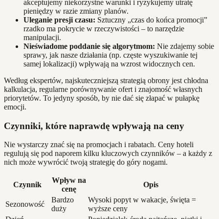
akceptujemy niekorzystne warunki i ryzykujemy utratę
pieniędzy w razie zmiany planów.
Uleganie presji czasu:
Sztuczny „czas do końca promocji”
rzadko ma pokrycie w rzeczywistości – to narzędzie
manipulacji.
Nieświadome poddanie się algorytmom:
Nie zdajemy sobie
sprawy, jak nasze działania (np. częste wyszukiwanie tej
samej lokalizacji) wpływają na wzrost widocznych cen.
Według ekspertów, najskuteczniejszą strategią obrony jest chłodna
kalkulacja, regularne porównywanie ofert i znajomość własnych
priorytetów. To jedyny sposób, by nie dać się złapać w pułapkę
emocji.
Czynniki, które naprawdę wpływają na ceny
Nie wystarczy znać się na promocjach i rabatach. Ceny hoteli
regulują się pod naporem kilku kluczowych czynników – a każdy z
nich może wywrócić twoją strategię do góry nogami.
Wpływ na
Czynnik
Opis
cenę
Bardzo
Wysoki popyt w wakacje, święta =
Sezonowość
duży
wyższe ceny