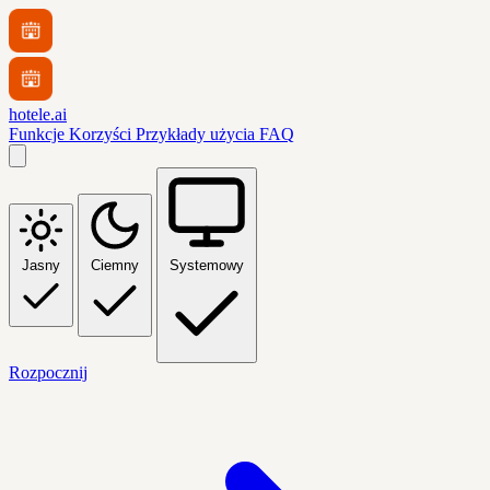
hotele.ai
Funkcje
Korzyści
Przykłady użycia
FAQ
Jasny
Ciemny
Systemowy
Rozpocznij