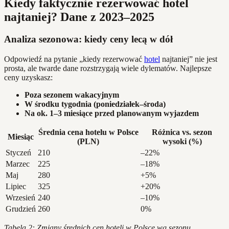
Kiedy faktycznie rezerwować hotel
najtaniej? Dane z 2023–2025
Analiza sezonowa: kiedy ceny lecą w dół
Odpowiedź na pytanie „kiedy rezerwować
hotel
najtaniej” nie jest
prosta, ale twarde dane rozstrzygają wiele dylematów. Najlepsze
ceny uzyskasz:
Poza sezonem wakacyjnym
W środku tygodnia (poniedziałek–środa)
Na ok. 1–3 miesiące przed planowanym wyjazdem
Średnia cena hotelu w Polsce
Różnica vs. sezon
Miesiąc
(PLN)
wysoki (%)
Styczeń
210
–22%
Marzec
225
–18%
Maj
280
+5%
Lipiec
325
+20%
Wrzesień
240
–10%
Grudzień
260
0%
Tabela 2: Zmiany średnich cen hoteli w Polsce wg sezonu