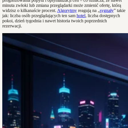
prognozowania popytu i optymalizacji cen – co oznacza, że nawet
minuta zwłoki lub zmiana przeglądarki może zmienić ofertę, którą
widzisz o kilkanaście procent.
Algorytmy
reagują na „
sygnały
” takie
jak: liczba osób przeglądających ten sam
hotel
, liczba dostępnych
pokoi, dzień tygodnia i nawet historia twoich poprzednich
rezerwacji.