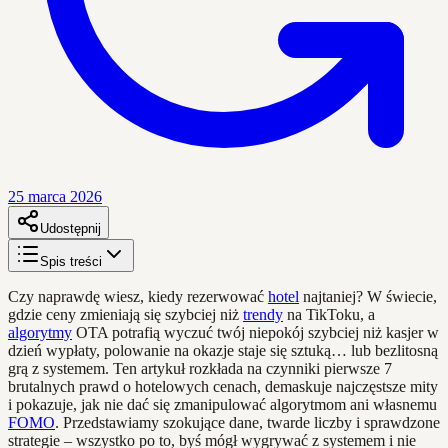
25 marca 2026
Udostępnij
Spis treści
Czy naprawdę wiesz, kiedy rezerwować
hotel
najtaniej? W świecie,
gdzie ceny zmieniają się szybciej niż
trendy
na TikToku, a
algorytmy
OTA potrafią wyczuć twój niepokój szybciej niż kasjer w
dzień wypłaty, polowanie na okazje staje się sztuką… lub bezlitosną
grą z systemem. Ten artykuł rozkłada na czynniki pierwsze 7
brutalnych prawd o hotelowych cenach, demaskuje najczęstsze mity
i pokazuje, jak nie dać się zmanipulować algorytmom ani własnemu
FOMO
. Przedstawiamy szokujące dane, twarde liczby i sprawdzone
strategie – wszystko po to, byś mógł wygrywać z systemem i nie