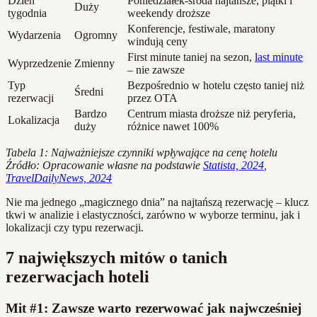
Dzień
Poniedziałek-środa najtańsze, piątki i
Duży
tygodnia
weekendy droższe
Konferencje, festiwale, maratony
Wydarzenia
Ogromny
windują ceny
First minute taniej na sezon,
last minute
Wyprzedzenie
Zmienny
– nie zawsze
Typ
Bezpośrednio w hotelu często taniej niż
Średni
rezerwacji
przez OTA
Bardzo
Centrum miasta droższe niż peryferia,
Lokalizacja
duży
różnice nawet 100%
Tabela 1: Najważniejsze czynniki wpływające na cenę hotelu
Źródło: Opracowanie własne na podstawie
Statista, 2024
,
TravelDailyNews, 2024
Nie ma jednego „magicznego dnia” na najtańszą rezerwację – klucz
tkwi w analizie i elastyczności, zarówno w wyborze terminu, jak i
lokalizacji czy typu rezerwacji.
7 największych mitów o tanich
rezerwacjach hoteli
Mit #1: Zawsze warto rezerwować jak najwcześniej