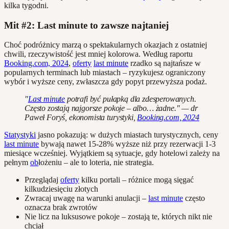
kilka tygodni.
Mit #2: Last minute to zawsze najtaniej
Choć podróżnicy marzą o spektakularnych okazjach z ostatniej
chwili, rzeczywistość jest mniej kolorowa. Według raportu
Booking.com, 2024
,
oferty
last minute
rzadko są najtańsze w
popularnych terminach lub miastach – ryzykujesz ograniczony
wybór i wyższe ceny, zwłaszcza gdy popyt przewyższa podaż.
"
Last minute
potrafi być pułapką dla zdesperowanych.
Często zostają najgorsze pokoje – albo… żadne." — dr
Paweł Foryś, ekonomista turystyki,
Booking.com, 2024
Statystyki
jasno pokazują: w dużych miastach turystycznych, ceny
last minute
bywają nawet 15-28% wyższe niż przy rezerwacji 1-3
miesiące wcześniej. Wyjątkiem są sytuacje, gdy hotelowi zależy na
pełnym
ob
łożeniu – ale to loteria, nie strategia.
Przeglądaj
oferty
kilku portali – różnice mogą sięgać
kilkudziesięciu złotych
Zwracaj uwagę na warunki anulacji –
last minute
często
oznacza brak zwrotów
Nie licz na luksusowe pokoje – zostają te, których nikt nie
chciał