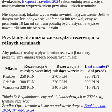
dwukrotnie.
Eksperci
Travelist, 2024
rekomendują rezerwację z
maksymalnym wyprzedzeniem przy okazji takich terminów.
Nie zapominaj: lokalne wydarzenia również mają znaczenie. Jeśli w
danym mieście odbywa się konferencja lub festiwal, ceny w
promieniu 10 km od centrum potrafią być drastycznie wyższe –
nawet jeśli sam nie bierzesz udziału.
Przykłady: ile można zaoszczędzić rezerwując w
różnych terminach
Aby pokazać realny wpływ terminu rezerwacji na cenę,
prezentujemy analizę trzech popularnych miast:
Rezerwacja 6
Rezerwacja 3
Last minute
(7
Miasto
miesięcy wcześniej
miesiące wcześniej
dni przed)
Kraków
250 PLN
270 PLN
320 PLN
Gdańsk
300 PLN
320 PLN
390 PLN
Warszawa
320 PLN
340 PLN
410 PLN
Tabela 3: Przykładowe ceny pokoi dwuosobowych w 2024 r. wg
terminu rezerwacji
Źródło: Opracowanie własne na podstawie danych
Booking.com,
2024
,
Trivago, 2024