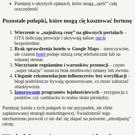
Pamiętaj o ukrytych opłatach, które mogą „zjeść” całą
oszczędność
Pozostałe pułapki, które mogą cię kosztować fortunę
Wierzenie w „najniższą cenę” na głównych portalach
–
OTA doliczają prowizje i ukrywają tańsze
opcje
bezpośrednie.
Brak sprawdzenia hotelu w Google Maps
– nieoczywiste,
ale czasem
hotel
podaje niższą cenę telefonicznie lub na
własnej stronie.
Nieczytanie regulaminu i warunków promocji
– często
„super okazja” oznacza brak możliwości zmiany lub zwrotu.
Uleganie rekomendacjom influencerów bez weryfikacji
–
blogi podróżnicze bywają sponsorowane, co może zaburzać
obiektywizm.
Ignorowanie
programów lojalnościowych
– rezygnacja z
punktów czy cashbacku to realna strata pieniędzy.
Pamiętaj: każda z tych pułapek to nie przypadek, ale efekt
zaplanowanej strategii marketingowej. Świadomość tego
mechanizmu pozwoli ci nie dać się złapać na pozornie „nieodpartą”
ofertę.