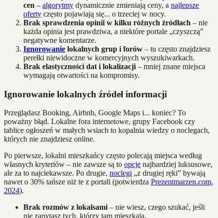
cen
–
algorytmy
dynamicznie zmieniają ceny, a
najlepsze
oferty
często pojawiają się... o trzeciej w nocy.
Brak sprawdzenia opinii w kilku różnych źródłach
– nie
każda opinia jest prawdziwa, a niektóre portale „czyszczą”
negatywne komentarze.
Ignorowanie
lokalnych grup i forów
– tu często znajdziesz
perełki niewidoczne w komercyjnych wyszukiwarkach.
Brak elastyczności dat i lokalizacji
– mniej znane miejsca
wymagają otwartości na kompromisy.
Ignorowanie lokalnych źródeł informacji
Przeglądasz Booking, Airbnb, Google Maps i... koniec? To
poważny błąd. Lokalne fora internetowe, grupy Facebook czy
tablice ogłoszeń w małych wsiach to kopalnia wiedzy o noclegach,
których nie znajdziesz online.
Po pierwsze, lokalni mieszkańcy często polecają miejsca według
własnych kryteriów – nie zawsze są to
opcje
najbardziej luksusowe,
ale za to najciekawsze. Po drugie,
noclegi
„z drugiej ręki” bywają
nawet o 30% tańsze niż te z portali (potwierdza
Prezentmarzen.com,
2024
).
Brak rozmów z lokalsami
– nie wiesz, czego szukać, jeśli
nie zapytasz tych, którzy tam mieszkają.