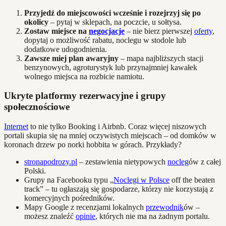
Przyjedź do miejscowości wcześnie i rozejrzyj się po
okolicy
– pytaj w sklepach, na poczcie, u sołtysa.
Zostaw miejsce na
negocjacje
– nie bierz pierwszej
oferty
,
dopytaj o możliwość rabatu, noclegu w stodole lub
dodatkowe udogodnienia.
Zawsze miej plan awaryjny
– mapa najbliższych stacji
benzynowych, agroturystyk lub przynajmniej kawałek
wolnego miejsca na rozbicie namiotu.
Ukryte platformy rezerwacyjne i grupy
społecznościowe
Internet
to nie tylko Booking i Airbnb. Coraz więcej niszowych
portali skupia się na mniej oczywistych miejscach – od domków w
koronach drzew po norki hobbita w górach. Przykłady?
stronapodrozy.pl
– zestawienia nietypowych
nocleg
ów z całej
Polski.
Grupy na Facebooku typu „
Noclegi w Polsce
off the beaten
track” – tu ogłaszają się gospodarze, którzy nie korzystają z
komercyjnych pośredników.
Mapy Google z recenzjami lokalnych
przewodnik
ów –
możesz znaleźć
opinie
, których nie ma na żadnym portalu.