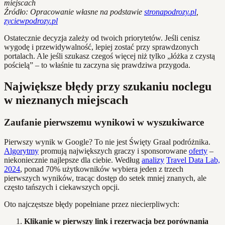
miejscach
Źródło: Opracowanie własne na podstawie
stronapodrozy.pl
,
zyciewpodrozy.pl
Ostatecznie decyzja zależy od twoich priorytetów. Jeśli cenisz
wygodę i przewidywalność, lepiej zostać przy sprawdzonych
portalach. Ale jeśli szukasz czegoś więcej niż tylko „łóżka z czystą
pościelą” – to właśnie tu zaczyna się prawdziwa przygoda.
Największe błędy przy szukaniu noclegu
w nieznanych miejscach
Zaufanie pierwszemu wynikowi w wyszukiwarce
Pierwszy wynik w Google? To nie jest Święty Graal podróżnika.
Algorytmy
promują największych graczy i sponsorowane
oferty
–
niekoniecznie najlepsze dla ciebie. Według
analizy
Travel Data Lab,
2024
, ponad 70% użytkowników wybiera jeden z trzech
pierwszych wyników, tracąc dostęp do setek mniej znanych, ale
często tańszych i ciekawszych opcji.
Oto najczęstsze błędy popełniane przez niecierpliwych:
Klikanie w pierwszy link i rezerwacja bez porównania