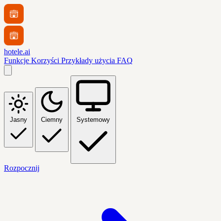
hotele.ai
Funkcje
Korzyści
Przykłady użycia
FAQ
Jasny
Ciemny
Systemowy
Rozpocznij