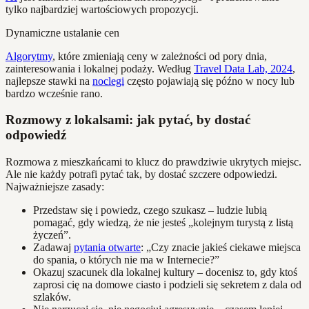
tylko najbardziej wartościowych propozycji.
Dynamiczne ustalanie cen
Algorytmy
, które zmieniają ceny w zależności od pory dnia,
zainteresowania i lokalnej podaży. Według
Travel Data Lab, 2024
,
najlepsze stawki na
noclegi
często pojawiają się późno w nocy lub
bardzo wcześnie rano.
Rozmowy z lokalsami: jak pytać, by dostać
odpowiedź
Rozmowa z mieszkańcami to klucz do prawdziwie ukrytych miejsc.
Ale nie każdy potrafi pytać tak, by dostać szczere odpowiedzi.
Najważniejsze zasady:
Przedstaw się i powiedz, czego szukasz – ludzie lubią
pomagać, gdy wiedzą, że nie jesteś „kolejnym turystą z listą
życzeń”.
Zadawaj
pytania otwarte
: „Czy znacie jakieś ciekawe miejsca
do spania, o których nie ma w Internecie?”
Okazuj szacunek dla lokalnej kultury – docenisz to, gdy ktoś
zaprosi cię na domowe ciasto i podzieli się sekretem z dala od
szlaków.