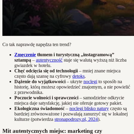
Co tak naprawdę napędza ten trend?
Zmęczenie
tłumem i turystyczną „instagramową”
sztampą
–
autentyczność
staje się walutą wyższą niż liczba
gwiazdek w hotelu.
Chęć odcięcia się od technologii
– mniej znane miejsca
często dają szansę na cyfrowy
detoks
.
Dążenie do wyjątkowości
– ukryte
noclegi
to sposób na
historię, którą możesz opowiedzieć znajomym, a nie powielić
z przewodnika.
Poczucie wolności i sprawczości
– samodzielne odkrycie
miejsca daje satysfakcję, jakiej nie oferuje gotowy pakiet.
Ekologiczna świadomość
–
noclegi blisko natury
często są
bardziej zrównoważone i pozwalają zanurzyć się w lokalnej
kulturze (potwierdza
stronapodrozy.pl, 2024
).
Mit autentycznych miejsc: marketing czy