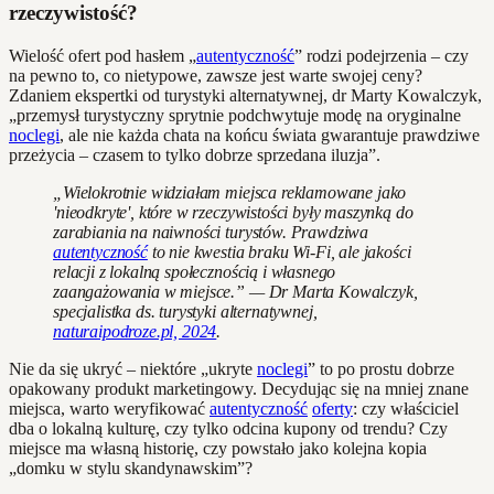
rzeczywistość?
Wielość ofert pod hasłem „
autentyczność
” rodzi podejrzenia – czy
na pewno to, co nietypowe, zawsze jest warte swojej ceny?
Zdaniem ekspertki od turystyki alternatywnej, dr Marty Kowalczyk,
„przemysł turystyczny sprytnie podchwytuje modę na oryginalne
noclegi
, ale nie każda chata na końcu świata gwarantuje prawdziwe
przeżycia – czasem to tylko dobrze sprzedana iluzja”.
„Wielokrotnie widziałam miejsca reklamowane jako
'nieodkryte', które w rzeczywistości były maszynką do
zarabiania na naiwności turystów. Prawdziwa
autentyczność
to nie kwestia braku Wi-Fi, ale jakości
relacji z lokalną społecznością i własnego
zaangażowania w miejsce.” — Dr Marta Kowalczyk,
specjalistka ds. turystyki alternatywnej,
naturaipodroze.pl, 2024
.
Nie da się ukryć – niektóre „ukryte
noclegi
” to po prostu dobrze
opakowany produkt marketingowy. Decydując się na mniej znane
miejsca, warto weryfikować
autentyczność
oferty
: czy właściciel
dba o lokalną kulturę, czy tylko odcina kupony od trendu? Czy
miejsce ma własną historię, czy powstało jako kolejna kopia
„domku w stylu skandynawskim”?