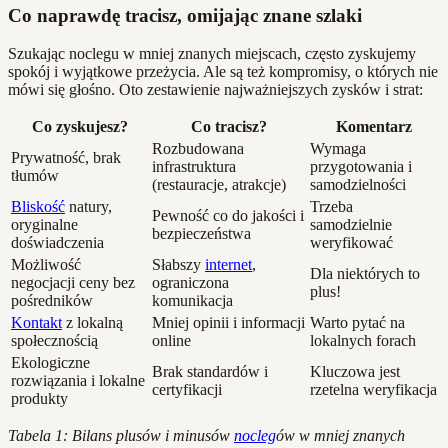
Co naprawdę tracisz, omijając znane szlaki
Szukając noclegu w mniej znanych miejscach, często zyskujemy
spokój i wyjątkowe przeżycia. Ale są też kompromisy, o których nie
mówi się głośno. Oto zestawienie najważniejszych zysków i strat:
Co zyskujesz?
Co tracisz?
Komentarz
Rozbudowana
Wymaga
Prywatność, brak
infrastruktura
przygotowania i
tłumów
(restauracje, atrakcje)
samodzielności
Bliskość
natury,
Trzeba
Pewność co do jakości i
oryginalne
samodzielnie
bezpieczeństwa
doświadczenia
weryfikować
Możliwość
Słabszy
internet
,
Dla niektórych to
negocjacji ceny bez
ograniczona
plus!
pośredników
komunikacja
Kontakt
z lokalną
Mniej opinii i informacji
Warto pytać na
społecznością
online
lokalnych forach
Ekologiczne
Brak standardów i
Kluczowa jest
rozwiązania i lokalne
certyfikacji
rzetelna weryfikacja
produkty
Tabela 1: Bilans plusów i minusów
nocleg
ów w mniej znanych