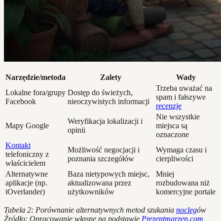
Narzędzie/metoda
Zalety
Wady
Trzeba uważać na
Lokalne fora/grupy
Dostęp do świeżych,
spam i fałszywe
Facebook
nieoczywistych informacji
recenzje
Nie wszystkie
Weryfikacja lokalizacji i
Mapy Google
miejsca są
opinii
oznaczone
Kontakt
Możliwość negocjacji i
Wymaga czasu i
telefoniczny z
poznania szczegółów
cierpliwości
właścicielem
Alternatywne
Baza nietypowych miejsc,
Mniej
aplikacje (np.
aktualizowana przez
rozbudowana niż
iOverlander)
użytkowników
komercyjne portale
Tabela 2: Porównanie alternatywnych metod szukania
nocleg
ów
Źródło: Opracowanie własne na podstawie
Prezentmarzen.com
,