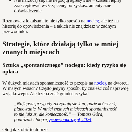
Nie narzucaj się, nie negocjuj agresywnie – czasem lepiej
zaakceptować wyższą cenę, bo zyskasz autentyczne
doświadczenie.
Rozmowa z lokalsami to nie tylko sposób na
nocleg
, ale też na
historię do opowiedzenia – a takich nie znajdziesz w żadnym
przewodniku.
Strategie, które działają tylko w mniej
znanych miejscach
Sztuka „spontanicznego” noclegu: kiedy ryzyko się
opłaca
W dużych miastach spontaniczność to przepis na
nocleg
na dworcu.
W małych wsiach? Często jedyny sposób, by znaleźć coś naprawdę
wyjątkowego. Ale trzeba znać granice ryzyka!
„Najlepsze przygody zaczynają się tam, gdzie kończy się
planowanie. W mniej znanych miejscach spontaniczność
to nie luksus, ale konieczność.” — Tomasz Góra,
podróżnik i bloger,
zyciewpodrozy.pl, 2024
Oto jak zrobić to dobrze: