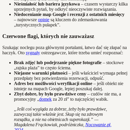
Nieśmiałość lub bariera językowa
– czasem wystarczy kilka
uprzejmych pytań, by odkryć nieoczywiste rozwiązania.
Niedocenianie map Google i recenzji z ostatnich miesięcy
– najnowsze
opinie
są kluczem do zdemaskowania
„turystycznych pułapek”.
Czerwone flagi, których nie zauważasz
Szukając noclegu poza głównymi portalami, łatwo dać się złapać na
haczyk. Oto
sygnały
ostrzegawcze, które trzeba umieć rozpoznać:
Brak zdjęć lub podejrzanie piękne fotografie
– stockowe
„rajska plaża” to często ściema.
Niejasne warunki płatności
– jeśli właściciel wymaga pełnej
przedpłaty bez potwierdzenia rezerwacji, odpuść.
Adres bez możliwości weryfikacji online
– jeśli obiekt nie
istnieje na mapach Google, lepiej poszukaj dalej.
Zbyt dobre, by było prawdziwe ceny
– cudów nie ma, a
promocyjny „
domek
za 20 zł” to najczęściej wabik.
„Jeśli coś wygląda za dobrze, żeby było prawdziwe,
zazwyczaj takie właśnie jest. Skup się na zdrowym
rozsądku, a nie na obietnicach superokazji.” —
Magdalena Frąckowiak, podróżniczka,
Nocowanie.pl,
2024