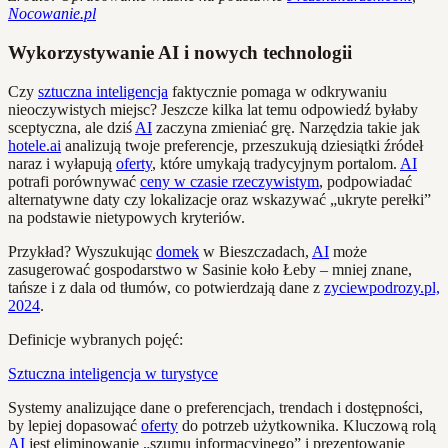
Nocowanie.pl
Wykorzystywanie AI i nowych technologii
Czy
sztuczna inteligencja
faktycznie pomaga w odkrywaniu
nieoczywistych miejsc? Jeszcze kilka lat temu odpowiedź byłaby
sceptyczna, ale dziś
AI
zaczyna zmieniać grę. Narzędzia takie jak
hotele.ai
analizują twoje preferencje, przeszukują dziesiątki źródeł
naraz i wyłapują
oferty
, które umykają tradycyjnym portalom.
AI
potrafi porównywać
ceny w czasie rzeczywistym
, podpowiadać
alternatywne daty czy lokalizacje oraz wskazywać „ukryte perełki”
na podstawie nietypowych kryteriów.
Przykład? Wyszukując
domek
w Bieszczadach,
AI
może
zasugerować gospodarstwo w Sasinie koło Łeby – mniej znane,
tańsze i z dala od tłumów, co potwierdzają dane z
zyciewpodrozy.pl,
2024
.
Definicje wybranych pojęć:
Sztuczna inteligencja w turystyce
Systemy analizujące dane o preferencjach, trendach i dostępności,
by lepiej dopasować
oferty
do potrzeb użytkownika. Kluczową rolą
AI
jest eliminowanie „szumu informacyjnego” i prezentowanie