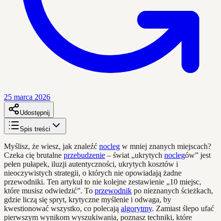
25 marca 2026
Udostępnij
Spis treści
Myślisz, że wiesz, jak znaleźć
nocleg
w mniej znanych miejscach?
Czeka cię brutalne
przebudzenie
– świat „ukrytych
nocleg
ów” jest
pełen pułapek, iluzji autentyczności, ukrytych kosztów i
nieoczywistych strategii, o których nie opowiadają żadne
przewodniki. Ten artykuł to nie kolejne zestawienie „10 miejsc,
które musisz odwiedzić”. To
przewodnik
po nieznanych ścieżkach,
gdzie liczą się spryt, krytyczne myślenie i odwaga, by
kwestionować wszystko, co polecają
algorytmy
. Zamiast ślepo ufać
pierwszym wynikom wyszukiwania, poznasz techniki, które