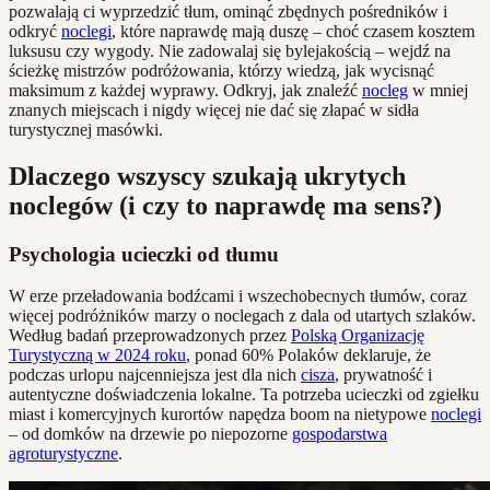
pozwalają ci wyprzedzić tłum, ominąć zbędnych pośredników i
odkryć
noclegi
, które naprawdę mają duszę – choć czasem kosztem
luksusu czy wygody. Nie zadowalaj się bylejakością – wejdź na
ścieżkę mistrzów podróżowania, którzy wiedzą, jak wycisnąć
maksimum z każdej wyprawy. Odkryj, jak znaleźć
nocleg
w mniej
znanych miejscach i nigdy więcej nie dać się złapać w sidła
turystycznej masówki.
Dlaczego wszyscy szukają ukrytych
noclegów (i czy to naprawdę ma sens?)
Psychologia ucieczki od tłumu
W erze przeładowania bodźcami i wszechobecnych tłumów, coraz
więcej podróżników marzy o noclegach z dala od utartych szlaków.
Według badań przeprowadzonych przez
Polską Organizację
Turystyczną w 2024 roku
, ponad 60% Polaków deklaruje, że
podczas urlopu najcenniejsza jest dla nich
cisza
, prywatność i
autentyczne doświadczenia lokalne. Ta potrzeba ucieczki od zgiełku
miast i komercyjnych kurortów napędza boom na nietypowe
noclegi
– od domków na drzewie po niepozorne
gospodarstwa
agroturystyczne
.