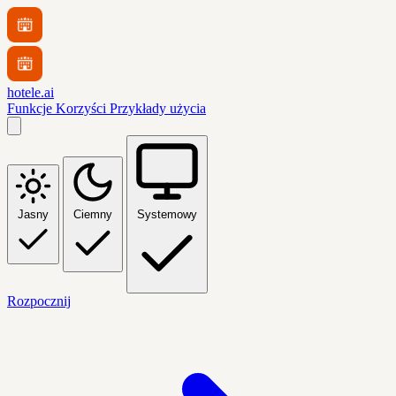
hotele.ai
Funkcje
Korzyści
Przykłady użycia
Jasny
Ciemny
Systemowy
Rozpocznij