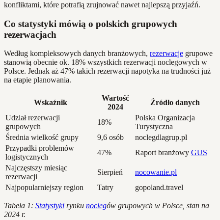
konfliktami, które potrafią zrujnować nawet najlepszą przyjaźń.
Co statystyki mówią o polskich grupowych
rezerwacjach
Według kompleksowych danych branżowych,
rezerwacje
grupowe
stanowią obecnie ok. 18% wszystkich rezerwacji noclegowych w
Polsce. Jednak aż 47% takich rezerwacji napotyka na trudności już
na etapie planowania.
Wartość
Wskaźnik
Źródło danych
2024
Udział rezerwacji
Polska Organizacja
18%
grupowych
Turystyczna
Średnia wielkość grupy
9,6 osób
noclegdlagrup.pl
Przypadki problemów
47%
Raport branżowy
GUS
logistycznych
Najczęstszy miesiąc
Sierpień
nocowanie.pl
rezerwacji
Najpopularniejszy region
Tatry
gopoland.travel
Tabela 1:
Statystyki
rynku
nocleg
ów grupowych w Polsce, stan na
2024 r.