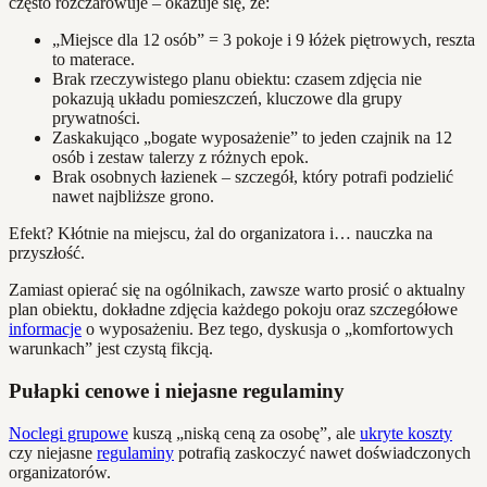
często rozczarowuje – okazuje się, że:
„Miejsce dla 12 osób” = 3 pokoje i 9 łóżek piętrowych, reszta
to materace.
Brak rzeczywistego planu obiektu: czasem zdjęcia nie
pokazują układu pomieszczeń, kluczowe dla grupy
prywatności.
Zaskakująco „bogate wyposażenie” to jeden czajnik na 12
osób i zestaw talerzy z różnych epok.
Brak osobnych łazienek – szczegół, który potrafi podzielić
nawet najbliższe grono.
Efekt? Kłótnie na miejscu, żal do organizatora i… nauczka na
przyszłość.
Zamiast opierać się na ogólnikach, zawsze warto prosić o aktualny
plan obiektu, dokładne zdjęcia każdego pokoju oraz szczegółowe
informacje
o wyposażeniu. Bez tego, dyskusja o „komfortowych
warunkach” jest czystą fikcją.
Pułapki cenowe i niejasne regulaminy
Noclegi grupowe
kuszą „niską ceną za osobę”, ale
ukryte koszty
czy niejasne
regulaminy
potrafią zaskoczyć nawet doświadczonych
organizatorów.