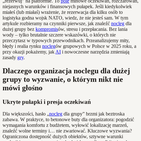
„rezerwuj” na platformie. To
pole
minowe oczekiwań, rozczarowań,
niejasnych warunków i finansowych pułapek. Jeśli kiedykolwiek
miałeś (lub miałaś) wrażenie, że rezerwacja dla kilku osób to
logistyka godna wojsk NATO, wiedz, że nie jesteś sam. W tym
artykule rozbieramy na czynniki pierwsze, jak znaleźć
nocleg
dla
dużej grupy bez
kompromis
ów, stresu i przepłacania. Bez lania
wody – tylko brutalnie szczere wskazówki, o których nie
przeczytasz w typowych przewodnikach. Przeanalizujemy mity,
błędy i realia rynku
nocleg
ów grupowych w Polsce w 2025 roku, a
przy okazji pokażemy, jak
AI
i nowoczesne narzędzia zmieniają
zasady
gry
.
Dlaczego organizacja noclegu dla dużej
grupy to wyzwanie, o którym nikt nie
mówi głośno
Ukryte pułapki i presja oczekiwań
Dla większości, hasło „
nocleg
dla grupy” brzmi jak beztroska
zabawa. W praktyce, to betonowe buty dla organizatora: pogodzić
wymagania komfortu z budżetem, wyłowić lokalizację marzeń,
znaleźć wolne terminy i… nie zwariować. Kluczowe wyzwania?
Ograniczona dostępność dużych obiektów, sztywne warunki