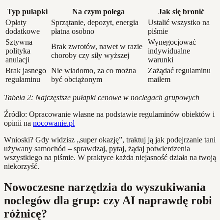
Typ pułapki
Na czym polega
Jak się bronić
Opłaty
Sprzątanie, depozyt, energia
Ustalić wszystko na
dodatkowe
płatna osobno
piśmie
Sztywna
Wynegocjować
Brak zwrotów, nawet w razie
polityka
indywidualne
choroby czy siły wyższej
anulacji
warunki
Brak jasnego
Nie wiadomo, za co można
Zażądać regulaminu
regulaminu
być obciążonym
mailem
Tabela 2: Najczęstsze pułapki cenowe w noclegach grupowych
Źródło: Opracowanie własne na podstawie regulaminów obiektów i
opinii na
nocowanie.pl
Wnioski? Gdy widzisz „super okazję”, traktuj ją jak podejrzanie tani
używany samochód – sprawdzaj, pytaj, żądaj potwierdzenia
wszystkiego na piśmie. W praktyce każda niejasność działa na twoją
niekorzyść.
Nowoczesne narzędzia do wyszukiwania
noclegów dla grup: czy AI naprawdę robi
różnicę?