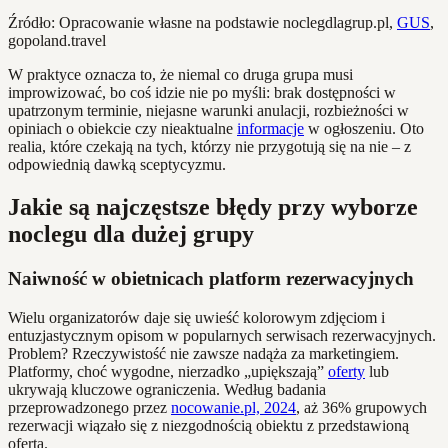
Źródło: Opracowanie własne na podstawie noclegdlagrup.pl,
GUS
,
gopoland.travel
W praktyce oznacza to, że niemal co druga grupa musi
improwizować, bo coś idzie nie po myśli: brak dostępności w
upatrzonym terminie, niejasne warunki anulacji, rozbieżności w
opiniach o obiekcie czy nieaktualne
informacje
w ogłoszeniu. Oto
realia, które czekają na tych, którzy nie przygotują się na nie – z
odpowiednią dawką sceptycyzmu.
Jakie są najczęstsze błędy przy wyborze
noclegu dla dużej grupy
Naiwność w obietnicach platform rezerwacyjnych
Wielu organizatorów daje się uwieść kolorowym zdjęciom i
entuzjastycznym opisom w popularnych serwisach rezerwacyjnych.
Problem? Rzeczywistość nie zawsze nadąża za marketingiem.
Platformy, choć wygodne, nierzadko „upiększają”
oferty
lub
ukrywają kluczowe ograniczenia. Według badania
przeprowadzonego przez
nocowanie.pl, 2024
, aż 36% grupowych
rezerwacji wiązało się z niezgodnością obiektu z przedstawioną
ofertą.