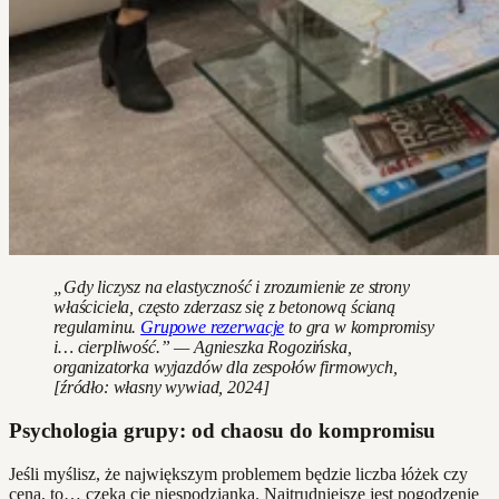
„Gdy liczysz na elastyczność i zrozumienie ze strony
właściciela, często zderzasz się z betonową ścianą
regulaminu.
Grupowe rezerwacje
to gra w kompromisy
i… cierpliwość.” — Agnieszka Rogozińska,
organizatorka wyjazdów dla zespołów firmowych,
[źródło: własny wywiad, 2024]
Psychologia grupy: od chaosu do kompromisu
Jeśli myślisz, że największym problemem będzie liczba łóżek czy
cena, to… czeka cię niespodzianka. Najtrudniejsze jest pogodzenie