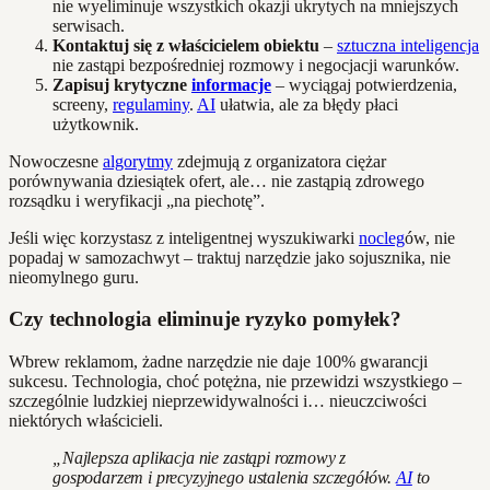
nie wyeliminuje wszystkich okazji ukrytych na mniejszych
serwisach.
Kontaktuj się z właścicielem obiektu
–
sztuczna inteligencja
nie zastąpi bezpośredniej rozmowy i negocjacji warunków.
Zapisuj krytyczne
informacje
– wyciągaj potwierdzenia,
screeny,
regulaminy
.
AI
ułatwia, ale za błędy płaci
użytkownik.
Nowoczesne
algorytmy
zdejmują z organizatora ciężar
porównywania dziesiątek ofert, ale… nie zastąpią zdrowego
rozsądku i weryfikacji „na piechotę”.
Jeśli więc korzystasz z inteligentnej wyszukiwarki
nocleg
ów, nie
popadaj w samozachwyt – traktuj narzędzie jako sojusznika, nie
nieomylnego guru.
Czy technologia eliminuje ryzyko pomyłek?
Wbrew reklamom, żadne narzędzie nie daje 100% gwarancji
sukcesu. Technologia, choć potężna, nie przewidzi wszystkiego –
szczególnie ludzkiej nieprzewidywalności i… nieuczciwości
niektórych właścicieli.
„Najlepsza aplikacja nie zastąpi rozmowy z
gospodarzem i precyzyjnego ustalenia szczegółów.
AI
to