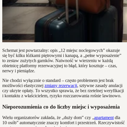
Schemat jest powtarzalny: opis „12 miejsc noclegowych” okazuje
się być kilku łóżkami piętrowymi i kanapą, a „pełne wyposażenie”
to zestaw zużytych garnków. Naiwność w wierzeniu w każdą
obietnicę platformy rezerwacyjnej to błąd, który kosztuje – czas,
nerwy i pieniądze.
Nie chodzi wyłącznie o standard – często problemem jest brak
możliwości elastycznej
zmiany rezerwacji
, sztywne zasady anulacji
czy ukryte opłaty. To wszystko sprawia, że bez rzetelnej weryfikacji
i kontaktu z właścicielem, ryzyko rozczarowania rośnie lawinowo.
Nieporozumienia co do liczby miejsc i wyposażenia
Wielu organizatorów zakłada, że „duży dom” czy „
apartament
dla
10 osób” automatycznie znaczy komfort i przestrzeń. Rzeczywistość