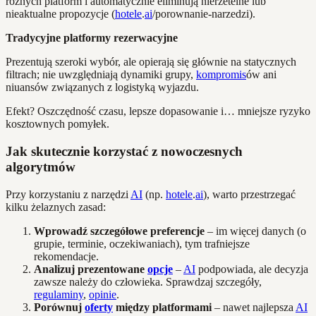
różnych platform i automatycznie eliminują nierzetelne lub
nieaktualne propozycje (
hotele
.
ai
/porownanie-narzedzi).
Tradycyjne platformy rezerwacyjne
Prezentują szeroki wybór, ale opierają się głównie na statycznych
filtrach; nie uwzględniają dynamiki grupy,
kompromis
ów ani
niuansów związanych z logistyką wyjazdu.
Efekt? Oszczędność czasu, lepsze dopasowanie i… mniejsze ryzyko
kosztownych pomyłek.
Jak skutecznie korzystać z nowoczesnych
algorytmów
Przy korzystaniu z narzędzi
AI
(np.
hotele
.
ai
), warto przestrzegać
kilku żelaznych zasad:
Wprowadź szczegółowe preferencje
– im więcej danych (o
grupie, terminie, oczekiwaniach), tym trafniejsze
rekomendacje.
Analizuj prezentowane
opcje
–
AI
podpowiada, ale decyzja
zawsze należy do człowieka. Sprawdzaj szczegóły,
regulaminy
,
opinie
.
Porównuj
oferty
między platformami
– nawet najlepsza
AI