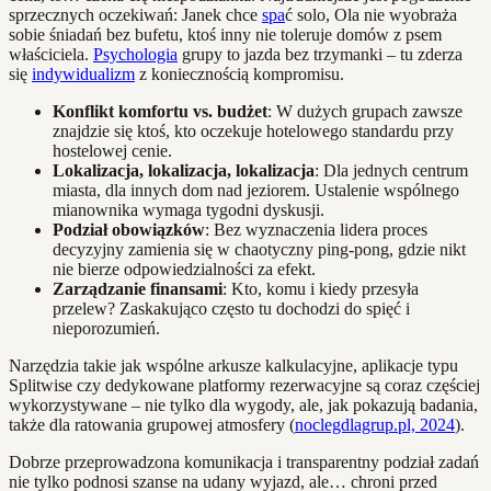
sprzecznych oczekiwań: Janek chce
spa
ć solo, Ola nie wyobraża
sobie śniadań bez bufetu, ktoś inny nie toleruje domów z psem
właściciela.
Psychologia
grupy to jazda bez trzymanki – tu zderza
się
indywidualizm
z koniecznością kompromisu.
Konflikt komfortu vs. budżet
: W dużych grupach zawsze
znajdzie się ktoś, kto oczekuje hotelowego standardu przy
hostelowej cenie.
Lokalizacja, lokalizacja, lokalizacja
: Dla jednych centrum
miasta, dla innych dom nad jeziorem. Ustalenie wspólnego
mianownika wymaga tygodni dyskusji.
Podział obowiązków
: Bez wyznaczenia lidera proces
decyzyjny zamienia się w chaotyczny ping-pong, gdzie nikt
nie bierze odpowiedzialności za efekt.
Zarządzanie finansami
: Kto, komu i kiedy przesyła
przelew? Zaskakująco często tu dochodzi do spięć i
nieporozumień.
Narzędzia takie jak wspólne arkusze kalkulacyjne, aplikacje typu
Splitwise czy dedykowane platformy rezerwacyjne są coraz częściej
wykorzystywane – nie tylko dla wygody, ale, jak pokazują badania,
także dla ratowania grupowej atmosfery (
noclegdlagrup.pl, 2024
).
Dobrze przeprowadzona komunikacja i transparentny podział zadań
nie tylko podnosi szanse na udany wyjazd, ale… chroni przed