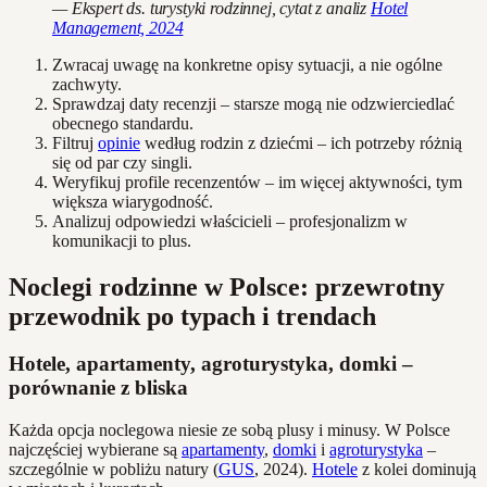
— Ekspert ds. turystyki rodzinnej, cytat z analiz
Hotel
Management, 2024
Zwracaj uwagę na konkretne opisy sytuacji, a nie ogólne
zachwyty.
Sprawdzaj daty recenzji – starsze mogą nie odzwierciedlać
obecnego standardu.
Filtruj
opinie
według rodzin z dziećmi – ich potrzeby różnią
się od par czy singli.
Weryfikuj profile recenzentów – im więcej aktywności, tym
większa wiarygodność.
Analizuj odpowiedzi właścicieli – profesjonalizm w
komunikacji to plus.
Noclegi rodzinne w Polsce: przewrotny
przewodnik po typach i trendach
Hotele, apartamenty, agroturystyka, domki –
porównanie z bliska
Każda opcja noclegowa niesie ze sobą plusy i minusy. W Polsce
najczęściej wybierane są
apartamenty
,
domki
i
agroturystyka
–
szczególnie w pobliżu natury (
GUS
, 2024).
Hotele
z kolei dominują