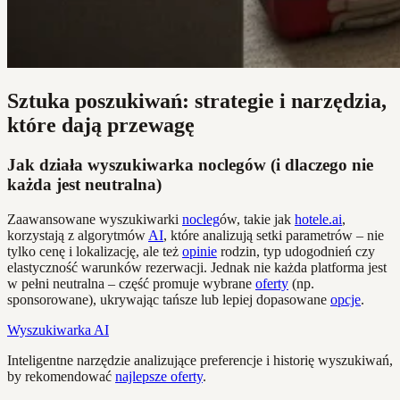
Sztuka poszukiwań: strategie i narzędzia,
które dają przewagę
Jak działa wyszukiwarka noclegów (i dlaczego nie
każda jest neutralna)
Zaawansowane wyszukiwarki
nocleg
ów, takie jak
hotele.ai
,
korzystają z algorytmów
AI
, które analizują setki parametrów – nie
tylko cenę i lokalizację, ale też
opinie
rodzin, typ udogodnień czy
elastyczność warunków rezerwacji. Jednak nie każda platforma jest
w pełni neutralna – część promuje wybrane
oferty
(np.
sponsorowane), ukrywając tańsze lub lepiej dopasowane
opcje
.
Wyszukiwarka AI
Inteligentne narzędzie analizujące preferencje i historię wyszukiwań,
by rekomendować
najlepsze oferty
.