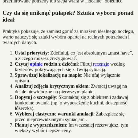
przefiltrowane potrzeby lub ślepa wiara w „idealne” obietnice.
Czy da się uniknąć pułapek? Sztuka wyboru ponad
ideał
Praktyka pokazuje, że zamiast gonić za mirażem idealnego noclegu,
warto nauczyć się sztuki wyboru opartej na realnych potrzebach i
twardych danych.
Ustal priorytety
: Zdefiniuj, co jest absolutnym „must have”,
a z czego możesz zrezygnować.
Czytaj
opinie
rodzin z dziećmi
: Filtruj
recenzje
według
kryteriów pokrywających się z Twoją sytuacją.
Sprawdzaj lokalizację na mapie
: Nie ufaj wyłącznie
opisom.
Analizuj zdjęcia krytycznym okiem
: Zwracaj uwagę na
detale niewidoczne na pierwszym planie.
Dopytuj o szczegóły
: Skontaktuj się z obiektem i zadawaj
konkretne pytania (np. o wyposażenie kuchni, dostępność
łóżeczka).
Wybieraj elastyczne warunki anulacji
: Zabezpiecz się
przed nieprzewidzianymi sytuacjami.
Planuj z wyprzedzeniem
: Im wcześniej rezerwujesz, tym
większy wybór i lepsze ceny.