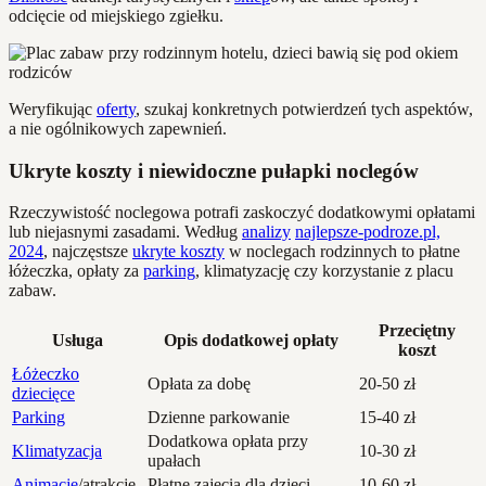
odcięcie od miejskiego zgiełku.
Weryfikując
oferty
, szukaj konkretnych potwierdzeń tych aspektów,
a nie ogólnikowych zapewnień.
Ukryte koszty i niewidoczne pułapki noclegów
Rzeczywistość noclegowa potrafi zaskoczyć dodatkowymi opłatami
lub niejasnymi zasadami. Według
analizy
najlepsze-podroze.pl,
2024
, najczęstsze
ukryte koszty
w noclegach rodzinnych to płatne
łóżeczka, opłaty za
parking
, klimatyzację czy korzystanie z placu
zabaw.
Przeciętny
Usługa
Opis dodatkowej opłaty
koszt
Łóżeczko
Opłata za dobę
20-50 zł
dziecięce
Parking
Dzienne parkowanie
15-40 zł
Dodatkowa opłata przy
Klimatyzacja
10-30 zł
upałach
Animacje
/atrakcje
Płatne zajęcia dla dzieci
10-60 zł