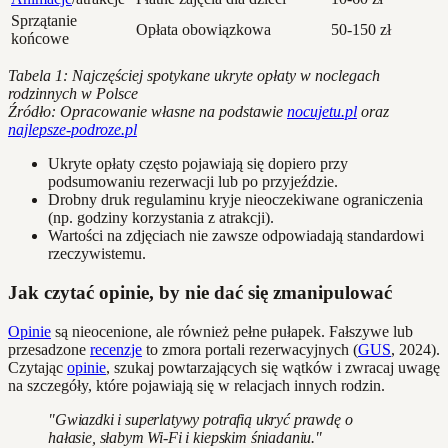
Sprzątanie
Opłata obowiązkowa
50-150 zł
końcowe
Tabela 1: Najczęściej spotykane ukryte opłaty w noclegach
rodzinnych w Polsce
Źródło: Opracowanie własne na podstawie
nocujetu.pl
oraz
najlepsze-podroze.pl
Ukryte opłaty często pojawiają się dopiero przy
podsumowaniu rezerwacji lub po przyjeździe.
Drobny druk regulaminu kryje nieoczekiwane ograniczenia
(np. godziny korzystania z atrakcji).
Wartości na zdjęciach nie zawsze odpowiadają standardowi
rzeczywistemu.
Jak czytać opinie, by nie dać się zmanipulować
Opinie
są nieocenione, ale również pełne pułapek. Fałszywe lub
przesadzone
recenzje
to zmora portali rezerwacyjnych (
GUS
, 2024).
Czytając
opinie
, szukaj powtarzających się wątków i zwracaj uwagę
na szczegóły, które pojawiają się w relacjach innych rodzin.
"Gwiazdki i superlatywy potrafią ukryć prawdę o
hałasie, słabym Wi-Fi i kiepskim śniadaniu."