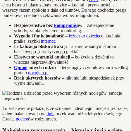
chcą basenu i placu zabaw, rodzice – kuchni i prywatności, a
wszyscy razem spokoju z dala od tłumów. Do tego dochodzi presja
budżetowa i realne oczekiwania wobec udogodnień.
Bezpieczeństwo bez
kompromis
ów
– zabezpieczone
schody, zamknięty teren, monitoring.
Wygoda i funkcjonalność
–
łóżeczko dziecięce
, kuchnia,
pralka, szybki
internet
.
Lokalizacja blisko atrakcji
– ale nie w samym środku
hałaśliwego „turystycznego piekła”.
Elastyczne warunki anulacji
– bo życie z dziećmi to
wieczna nieprzewidywalność.
Opinie
innych rodzin
– decydujący czynnik wyboru według
portalu
nocujetu.pl
.
Brak ukrytych kosztów
– nikt nie lubi niespodzianek przy
wymeldowaniu.
To zestawienie pokazuje, że szukanie „idealnego” miejsca jest raczej
aktem balansowania na
linie
oczekiwań, niż zdobyciem świętego
Graala
nocleg
ów rodzinnych.
Największe rozczarowania – historie z życia wzięte