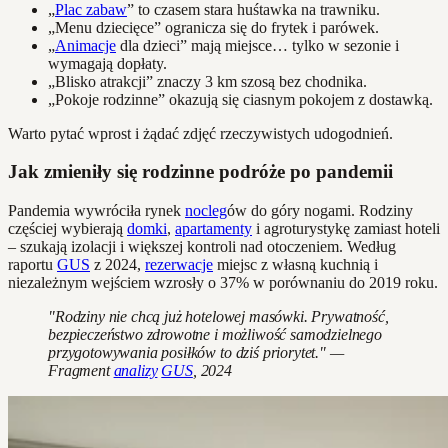
„
Plac zabaw
” to czasem stara huśtawka na trawniku.
„Menu dziecięce” ogranicza się do frytek i parówek.
„
Animacje
dla dzieci” mają miejsce… tylko w sezonie i
wymagają dopłaty.
„Blisko atrakcji” znaczy 3 km szosą bez chodnika.
„Pokoje rodzinne” okazują się ciasnym pokojem z dostawką.
Warto pytać wprost i żądać zdjęć rzeczywistych udogodnień.
Jak zmieniły się rodzinne podróże po pandemii
Pandemia wywróciła rynek
nocleg
ów do góry nogami. Rodziny
częściej wybierają
domki
,
apartamenty
i agroturystykę zamiast hoteli
– szukają izolacji i większej kontroli nad otoczeniem. Według
raportu
GUS
z 2024,
rezerwacje
miejsc z własną kuchnią i
niezależnym wejściem wzrosły o 37% w porównaniu do 2019 roku.
"Rodziny nie chcą już hotelowej masówki. Prywatność,
bezpieczeństwo zdrowotne i możliwość samodzielnego
przygotowywania posiłków to dziś priorytet." —
Fragment
analizy
GUS
, 2024