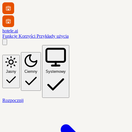
hotele.ai
Funkcje
Korzyści
Przykłady użycia
Jasny
Ciemny
Systemowy
Rozpocznij