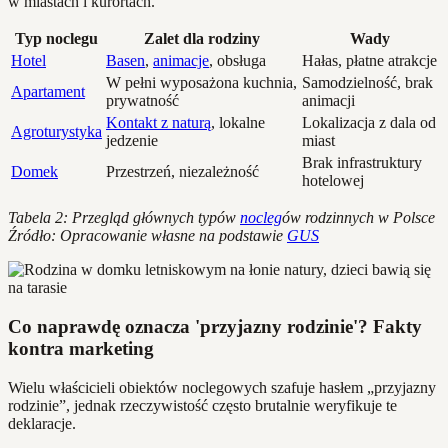
w miastach i kurortach.
Typ noclegu
Zalet dla rodziny
Wady
Hotel
Basen
,
animacje
, obsługa
Hałas, płatne atrakcje
W pełni wyposażona kuchnia,
Samodzielność, brak
Apartament
prywatność
animacji
Kontakt z naturą
, lokalne
Lokalizacja z dala od
Agroturystyka
jedzenie
miast
Brak infrastruktury
Domek
Przestrzeń, niezależność
hotelowej
Tabela 2: Przegląd głównych typów
nocleg
ów rodzinnych w Polsce
Źródło: Opracowanie własne na podstawie
GUS
Co naprawdę oznacza 'przyjazny rodzinie'? Fakty
kontra marketing
Wielu właścicieli obiektów noclegowych szafuje hasłem „przyjazny
rodzinie”, jednak rzeczywistość często brutalnie weryfikuje te
deklaracje.