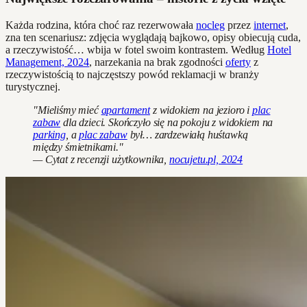
Każda rodzina, która choć raz rezerwowała
nocleg
przez
internet
,
zna ten scenariusz: zdjęcia wyglądają bajkowo, opisy obiecują cuda,
a rzeczywistość… wbija w fotel swoim kontrastem. Według
Hotel
Management, 2024
, narzekania na brak zgodności
oferty
z
rzeczywistością to najczęstszy powód reklamacji w branży
turystycznej.
"Mieliśmy mieć
apartament
z widokiem na jezioro i
plac
zabaw
dla dzieci. Skończyło się na pokoju z widokiem na
parking
, a
plac zabaw
był… zardzewiałą huśtawką
między śmietnikami."
— Cytat z recenzji użytkownika,
nocujetu.pl, 2024