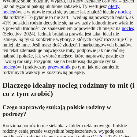
Wyobraź sobie rodzinny wyjazd, na który czekacie cały rok – dzieci
już od tygodni pakują ulubione zabawki, Ty wertujesz
oferty
nocleg
ów, a w głowie rodzi się pytanie: jak znaleźć idealny
nocleg
dla rodziny? To pytanie to nie żart – według najnowszych badań, aż
41% polskich rodzin decyduje się na wyjazdy jednodniowe właśnie
z powodu trudności ze znalezieniem odpowiednich miejsc na
nocleg
(Selectivv, 2024). Jednak brutalna prawda jest taka: ideał nie
istnieje. Są tylko konkretne wybory, z których część rozczaruje Cię
mniej niż inne. Jeśli masz dość złudzeń i marketingowych banałów,
ten tekst zdemaskuje największe mity, podpowie jak nie dać się
nabrać i pokaże, jak wybrać miejsce, które naprawdę pasuje do
Twojej rodziny. Przygotuj się na bezlitosną diagnozę rynku
nocleg
ów i praktyczny
przewodnik
po tym, jak nie zamienić
rodzinnych wakacji w kosztowną pułapkę.
Dlaczego idealny nocleg rodzinny to mit (i
co z tym zrobić)
Czego naprawdę szukają polskie rodziny w
podróży?
Rodzinna podróż to nie sielanka z folderu reklamowego. Polskie
rodziny cenią przede wszystkim bezpieczeństwo, wygodę oraz
możliwość szybkiej i łatwej rezerwacji online (
GUS
, 2023). Dzieci