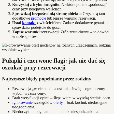
Korzystaj z trybu incognito
: Niektóre portale „podnoszą”
ceny przy kolejnych wejściach.
Sprawdzaj bezpośrednią stronę obiektu
: Często są tam
dodatkowe
promocje
lub lepsze warunki rezerwacji.
Ustal
kontakt
z właścicielem
: Zadasz dodatkowe pytania i
sprawdzisz podejście do gości.
Zapisz warunki rezerwacji
: Zrób zrzut ekranu – to dowód
w razie sporów.
Pułapki i czerwone flagi: jak nie dać się
oszukać przy rezerwacji
Najczęstsze błędy popełniane przez rodziny
Rezerwacja „w ciemno” na ostatnią chwilę – ograniczony
wybór, wyższe ceny.
Brak weryfikacji opinii – ślepa wiara w wysoką średnią ocen.
Ignorowanie
szczegółów
oferty
– brak kuchni, niedostępne
udogodnienia.
Niedoczytanie regulaminu – niemiłe niespodzianki na