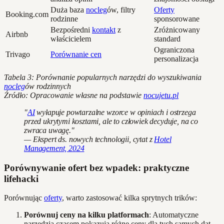
Duża baza
nocleg
ów, filtry
Oferty
Booking.com
rodzinne
sponsorowane
Bezpośredni
kontakt
z
Zróżnicowany
Airbnb
właścicielem
standard
Ograniczona
Trivago
Porównanie cen
personalizacja
Tabela 3: Porównanie popularnych narzędzi do wyszukiwania
nocleg
ów rodzinnych
Źródło: Opracowanie własne na podstawie
nocujetu.pl
"
AI
wyłapuje powtarzalne wzorce w opiniach i ostrzega
przed ukrytymi kosztami, ale to człowiek decyduje, na co
zwraca uwagę."
— Ekspert ds. nowych technologii, cytat z
Hotel
Management, 2024
Porównywanie ofert bez wpadek: praktyczne
lifehacki
Porównując
oferty
, warto zastosować kilka sprytnych trików:
Porównuj ceny na kilku platformach
: Automatyczne
narzędzia czasem pokazują różne ceny dla tych samych dat.