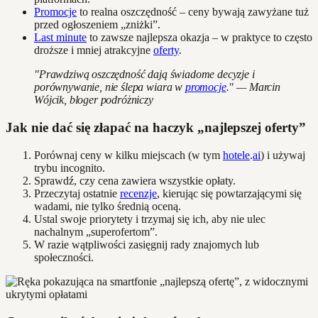
Promocje
to realna oszczędność – ceny bywają zawyżane tuż
przed ogłoszeniem „zniżki”.
Last minute
to zawsze najlepsza okazja – w praktyce to często
droższe i mniej atrakcyjne
oferty
.
"Prawdziwą oszczędność dają świadome decyzje i
porównywanie, nie ślepa wiara w
promocje
." — Marcin
Wójcik, bloger podróżniczy
Jak nie dać się złapać na haczyk „najlepszej oferty”
Porównaj ceny w kilku miejscach (w tym
hotele
.
ai
) i używaj
trybu incognito.
Sprawdź, czy cena zawiera wszystkie opłaty.
Przeczytaj ostatnie
recenzje
, kierując się powtarzającymi się
wadami, nie tylko średnią oceną.
Ustal swoje priorytety i trzymaj się ich, aby nie ulec
nachalnym „superofertom”.
W razie wątpliwości zasięgnij rady znajomych lub
społeczności.