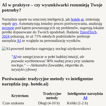
AI w praktyce – czy wyszukiwarki rozumieją Twoje
potrzeby?
Narzędzia oparte na sztucznej inteligencji, jak
hotele
.
ai
, zmieniają
reguły
gry
. Automatyzują żmudny proces porównywania, analizują
recenzje
pod kątem powtarzających się problemów, sugerują lokalne
perełki dopasowane do Twoich upodobań. Badania
TravelTech,
2024
pokazują, że aż 71% młodych podróżników preferuje
narzędzia
AI
ze względu na personalizację wyników.
"
AI
nie zastąpi jeszcze w pełni ludzkiej intuicji, ale
pozwala wyeliminować 90% nudnej pracy przy szukaniu
noclegu." — Aleksandra Zawadzka, ekspertka ds.
turystyki cyfrowej
Porównanie: tradycyjne metody vs inteligentne
narzędzia (np. hotele.ai)
Tradycyjne
Inteligentne narzędzia
Kryterium
metody
AI
Czas szukania
Długi (4-10 h)
Krótki (1-2 h)