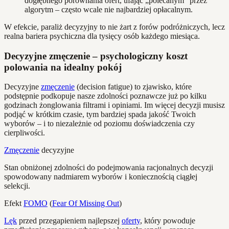
dogłębnego porównania ofert, ufając „polecanym” przez
algorytm – często wcale nie najbardziej opłacalnym.
W efekcie, paraliż decyzyjny to nie żart z forów podróżniczych, lecz
realna bariera psychiczna dla tysięcy osób każdego miesiąca.
Decyzyjne zmęczenie – psychologiczny koszt
polowania na idealny pokój
Decyzyjne
zmęczenie
(decision fatigue) to zjawisko, które
podstępnie podkopuje nasze zdolności poznawcze już po kilku
godzinach żonglowania filtrami i opiniami. Im więcej decyzji musisz
podjąć w krótkim czasie, tym bardziej spada jakość Twoich
wyborów – i to niezależnie od poziomu doświadczenia czy
cierpliwości.
Zmęczenie
decyzyjne
Stan obniżonej zdolności do podejmowania racjonalnych decyzji
spowodowany nadmiarem wyborów i koniecznością ciągłej
selekcji.
Efekt
FOMO
(
Fear Of Missing Out
)
Lęk
przed przegapieniem najlepszej
oferty
, który powoduje