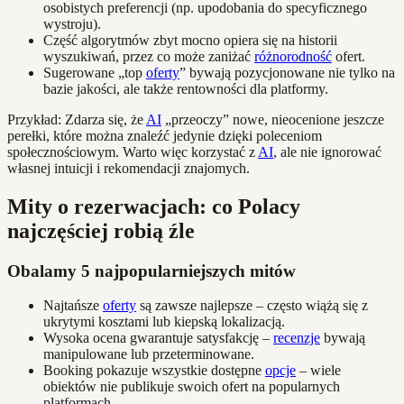
osobistych preferencji (np. upodobania do specyficznego
wystroju).
Część algorytmów zbyt mocno opiera się na historii
wyszukiwań, przez co może zaniżać
różnorodność
ofert.
Sugerowane „top
oferty
” bywają pozycjonowane nie tylko na
bazie jakości, ale także rentowności dla platformy.
Przykład: Zdarza się, że
AI
„przeoczy” nowe, nieocenione jeszcze
perełki, które można znaleźć jedynie dzięki poleceniom
społecznościowym. Warto więc korzystać z
AI
, ale nie ignorować
własnej intuicji i rekomendacji znajomych.
Mity o rezerwacjach: co Polacy
najczęściej robią źle
Obalamy 5 najpopularniejszych mitów
Najtańsze
oferty
są zawsze najlepsze – często wiążą się z
ukrytymi kosztami lub kiepską lokalizacją.
Wysoka ocena gwarantuje satysfakcję –
recenzje
bywają
manipulowane lub przeterminowane.
Booking pokazuje wszystkie dostępne
opcje
– wiele
obiektów nie publikuje swoich ofert na popularnych
platformach.