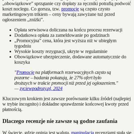
„obowiązkowe” sprzątanie czy dopłaty za ręczniki potrafią podwoić
koszt noclegu. Co gorsza, tzw.
promocje
są często czysto
marketingowym trikiem – ceny bywają zawyżane tuż przed
ogłoszeniem „zniżki”.
Opłata serwisowa doliczana na końcu procesu rezerwacji
Dodatkowa opłata za zameldowanie po godzinach
„Promocyjna” cena, która jest wyższa niż w ubiegłym
tygodniu
Wysokie koszty rezygnacji, ukryte w regulaminie
Obowiązkowe ubezpieczenie, dodawane automatycznie do
koszyka
"
Promocje
na platformach rezerwacyjnych często są
pozorne – badania pokazują, że 27% ofert było
droższych w trakcie promocji niż przed jej ogłoszeniem."
—
zyciewpodrozy.pl, 2024
Kluczowym krokiem jest zawsze porównanie kilku źródeł (najlepiej
w trybie incognito) i dokładne sprawdzenie końcowej kwoty przed
płatnością.
Dlaczego recenzje nie zawsze są godne zaufania
W świecie, gdzie opinia jest walutą,
manipulacja
recenzjami stała się