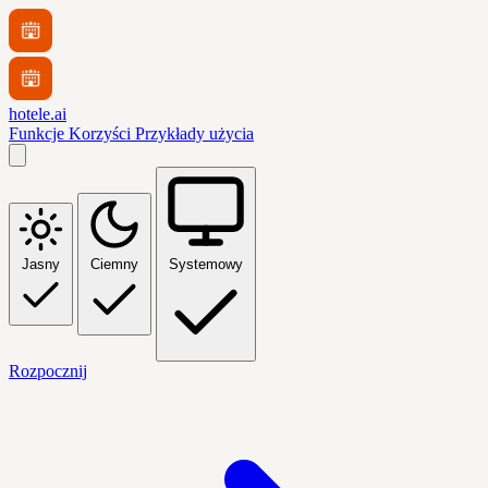
hotele.ai
Funkcje
Korzyści
Przykłady użycia
Jasny
Ciemny
Systemowy
Rozpocznij