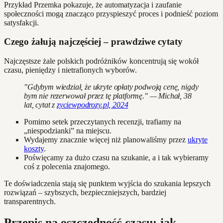
Przykład Przemka pokazuje, że automatyzacja i zaufanie
społeczności mogą znacząco przyspieszyć proces i podnieść poziom
satysfakcji.
Czego żałują najczęściej – prawdziwe cytaty
Najczęstsze żale polskich podróżników koncentrują się wokół
czasu, pieniędzy i nietrafionych wyborów.
"Gdybym wiedział, że ukryte opłaty podwoją cenę, nigdy
bym nie rezerwował przez tę platformę." — Michał, 38
lat, cytat z
zyciewpodrozy.pl, 2024
Pomimo setek przeczytanych recenzji, trafiamy na
„niespodzianki” na miejscu.
Wydajemy znacznie więcej niż planowaliśmy przez
ukryte
koszty
.
Poświęcamy za dużo czasu na szukanie, a i tak wybieramy
coś z polecenia znajomego.
Te doświadczenia stają się punktem wyjścia do szukania lepszych
rozwiązań – szybszych, bezpieczniejszych, bardziej
transparentnych.
Przepis na oszczędność czasu: jak