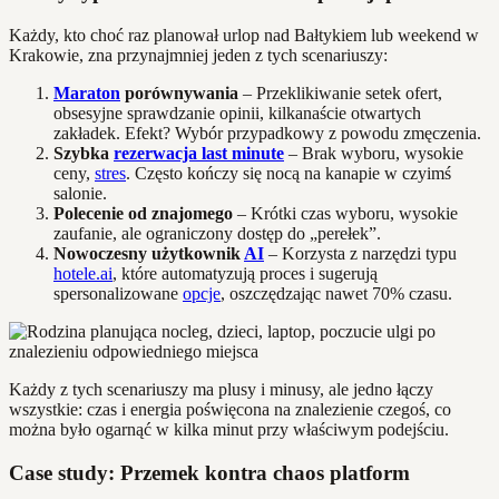
Każdy, kto choć raz planował urlop nad Bałtykiem lub weekend w
Krakowie, zna przynajmniej jeden z tych scenariuszy:
Maraton
porównywania
– Przeklikiwanie setek ofert,
obsesyjne sprawdzanie opinii, kilkanaście otwartych
zakładek. Efekt? Wybór przypadkowy z powodu zmęczenia.
Szybka
rezerwacja last minute
– Brak wyboru, wysokie
ceny,
stres
. Często kończy się nocą na kanapie w czyimś
salonie.
Polecenie od znajomego
– Krótki czas wyboru, wysokie
zaufanie, ale ograniczony dostęp do „perełek”.
Nowoczesny użytkownik
AI
– Korzysta z narzędzi typu
hotele.ai
, które automatyzują proces i sugerują
spersonalizowane
opcje
, oszczędzając nawet 70% czasu.
Każdy z tych scenariuszy ma plusy i minusy, ale jedno łączy
wszystkie: czas i energia poświęcona na znalezienie czegoś, co
można było ogarnąć w kilka minut przy właściwym podejściu.
Case study: Przemek kontra chaos platform