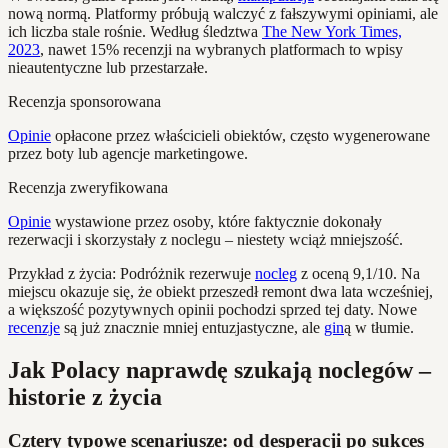
nową normą. Platformy próbują walczyć z fałszywymi opiniami, ale
ich liczba stale rośnie. Według śledztwa
The New York Times,
2023
, nawet 15% recenzji na wybranych platformach to wpisy
nieautentyczne lub przestarzałe.
Recenzja sponsorowana
Opinie
opłacone przez właścicieli obiektów, często wygenerowane
przez boty lub agencje marketingowe.
Recenzja zweryfikowana
Opinie
wystawione przez osoby, które faktycznie dokonały
rezerwacji i skorzystały z noclegu – niestety wciąż mniejszość.
Przykład z życia: Podróżnik rezerwuje
nocleg
z oceną 9,1/10. Na
miejscu okazuje się, że obiekt przeszedł remont dwa lata wcześniej,
a większość pozytywnych opinii pochodzi sprzed tej daty. Nowe
recenzje
są już znacznie mniej entuzjastyczne, ale
gin
ą w tłumie.
Jak Polacy naprawdę szukają noclegów –
historie z życia
Cztery typowe scenariusze: od desperacji po sukces