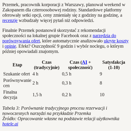
Przemek, pracownik korporacji z Warszawy, planował weekend w
Zakopanem dla czteroosobowej rodziny. Standardowe platformy
oferowały setki opcji, ceny zmieniały się z godziny na godzinę, a
recenzje
wzbudzały więcej pytań niż odpowiedzi.
Finalnie Przemek postanowił skorzystać z rekomendacji
społeczności na lokalnej grupie Facebook oraz z
narzędzia do
porównywania ofert
, które automatycznie analizowało
ukryte koszty
i
opinie
. Efekt? Oszczędność 9 godzin i wybór noclegu, o którym
później opowiadali znajomym.
Czas
Czas (
AI
+
Satysfakcja
Etap
(tradycyjnie)
społeczność)
(1-10)
Szukanie ofert
4 h
0,5 h
9
Porównywanie
2 h
0,3 h
8
cen
Finalna
1,5 h
0,2 h
10
decyzja
Tabela 3: Porównanie tradycyjnego procesu rezerwacji i
nowoczesnych narzędzi na przykładzie Przemka
Źródło: Opracowanie własne na podstawie relacji użytkownika
hotele.ai