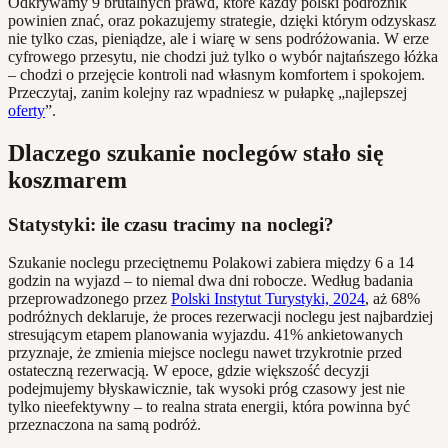
Odkrywamy 9 brutalnych prawd, które każdy polski podróżnik
powinien znać, oraz pokazujemy strategie, dzięki którym odzyskasz
nie tylko czas, pieniądze, ale i wiarę w sens podróżowania. W erze
cyfrowego przesytu, nie chodzi już tylko o wybór najtańszego łóżka
– chodzi o przejęcie kontroli nad własnym komfortem i spokojem.
Przeczytaj, zanim kolejny raz wpadniesz w pułapkę „najlepszej
oferty
”.
Dlaczego szukanie noclegów stało się
koszmarem
Statystyki: ile czasu tracimy na noclegi?
Szukanie noclegu przeciętnemu Polakowi zabiera między 6 a 14
godzin na wyjazd – to niemal dwa dni robocze. Według badania
przeprowadzonego przez
Polski Instytut Turystyki, 2024
, aż 68%
podróżnych deklaruje, że proces rezerwacji noclegu jest najbardziej
stresującym etapem planowania wyjazdu. 41% ankietowanych
przyznaje, że zmienia miejsce noclegu nawet trzykrotnie przed
ostateczną rezerwacją. W epoce, gdzie większość decyzji
podejmujemy błyskawicznie, tak wysoki próg czasowy jest nie
tylko nieefektywny – to realna strata energii, która powinna być
przeznaczona na samą podróż.