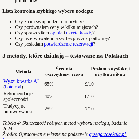
problemów.
Lista kontrolna szybkiego wyboru noclegu:
Czy znam swój budżet i priorytety?
Czy porównałem ceny w kilku miejscach?
Czy sprawdziłem
opinie
i
ukryte koszty
?
Czy rezerwowałem przez bezpieczną platformę?
Czy posiadam
potwierdzenie rezerwacji
?
3 metody, które działają – testowane na Polakach
Średnia
Poziom satysfakcji
Metoda
oszczędność czasu
użytkowników
Wyszukiwarka AI
65%
9/10
(
hotele
.
ai
)
Rekomendacje
40%
8/10
społeczności
Tradycyjne
25%
7/10
porównywarki
Tabela 4: Skuteczność różnych metod wyboru noclegu, badanie
2024
Źródło: Opracowanie własne na podstawie
grzegorzczekala.pl
,