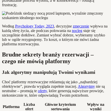
przedłużanie procesu wyboru, a w konsekwencji – rosnącą
frustrację.
Według
Psychology Today, 2023
, decyzyjne
zmęczenie
wpływa na
każdą sferę życia, ale podczas polowania na
nocleg
staje się
szczególnie dotkliwe. Zamiast wybrać dobrze, wybieramy szybko
lub w ogóle rezygnujemy. To koszt, o którym nie mówi żadna
platforma rezerwacyjna.
Brudne sekrety branży rezerwacji –
czego nie mówią platformy
Jak algorytmy manipulują Twoimi wynikami
Choć platformy rezerwacyjne reklamują się jako „najbardziej
obiektywne”, prawda wygląda zupełnie inaczej.
Algorytmy
nie są
neutralne – promują te
oferty
, które generują najwyższe prowizje,
niekoniecznie te, które odpowiadają Twoim potrzebom.
Liczba
Główne kryterium
Wpływ na
Platforma
ofert
sortowania
wyniki