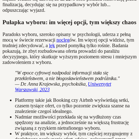
finalizacją, decydując się na przypadkowy wybór lub...
odpuszczając wyjazd.
Pułapka wyboru: im więcej opcji, tym większy chaos
Paradoks wyboru, szeroko opisany w psychologii, uderza z pełną
mocą w świecie rezerwacji
nocleg
ów. Im więcej opcji widzisz, tym
trudniej zdecydować, a
lęk
przed pomyłką tylko rośnie. Badania
pokazują, że zbyt rozbudowana oferta prowadzi do paraliżu
decyzyjnego, który skutkuje wyższym poziomem stresu i mniejszym
zadowoleniem z wyboru.
"W epoce cyfrowej nadpodaż informacji stała się
przekleństwem, a nie błogosławieństwem podróżnika."
— Dr. Anna Krajewska, psycholożka,
Uniwersytet
Warszawski, 2023
Platformy takie jak Booking czy Airbnb wyświetlają setki,
czasem tysiące ofert, co tylko pozornie zwiększa szanse na
znalezienie czegoś idealnego.
Nadmiar możliwości przekłada się na wydłużony czas
spędzony na analizie, a jednocześnie na większą frustrację
związaną z ryzykiem nietrafionego wyboru.
W praktyce, im większy wybór, tym częściej rezygnujemy z