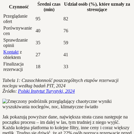
Średni czas
Udział osób (%), które uznały za
Czynność
(min)
stresujące
Przeglądanie
95
82
ofert
Porównywanie
40
76
cen
Sprawdzanie
35
59
opinii
Kontakt
z
27
41
obiektem
Finalizacja
18
33
rezerwacji
Tabela 1: Czasochłonność poszczególnych etapów rezerwacji
noclegu według badań PIT, 2024
Źródło:
Polski Instytut Turystyki, 2024
Jak pokazują powyższe dane, największa strata czasu następuje na
początku procesu – im dalej w las, tym trudniej z niego wyjść.
Każda kolejna platforma to kolejne filtry, inne ceny i coraz większy
mętlik. Trudno się dziwić, że aż 22% osób porzuca rezerwację przed