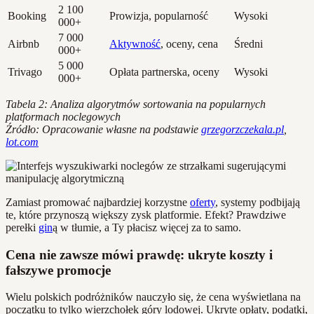
2 100
Booking
Prowizja, popularność
Wysoki
000+
7 000
Airbnb
Aktywność
, oceny, cena
Średni
000+
5 000
Trivago
Opłata partnerska, oceny
Wysoki
000+
Tabela 2: Analiza algorytmów sortowania na popularnych
platformach noclegowych
Źródło: Opracowanie własne na podstawie
grzegorzczekala.pl
,
lot.com
Zamiast promować najbardziej korzystne
oferty
, systemy podbijają
te, które przynoszą większy zysk platformie. Efekt? Prawdziwe
perełki
gin
ą w tłumie, a Ty płacisz więcej za to samo.
Cena nie zawsze mówi prawdę: ukryte koszty i
fałszywe promocje
Wielu polskich podróżników nauczyło się, że cena wyświetlana na
początku to tylko wierzchołek góry lodowej. Ukryte opłaty, podatki,