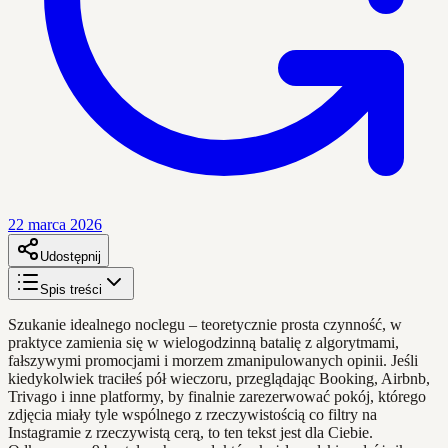
22 marca 2026
Udostępnij
Spis treści
Szukanie idealnego noclegu – teoretycznie prosta czynność, w
praktyce zamienia się w wielogodzinną batalię z algorytmami,
fałszywymi promocjami i morzem zmanipulowanych opinii. Jeśli
kiedykolwiek traciłeś pół wieczoru, przeglądając Booking, Airbnb,
Trivago i inne platformy, by finalnie zarezerwować pokój, którego
zdjęcia miały tyle wspólnego z rzeczywistością co filtry na
Instagramie z rzeczywistą cerą, to ten tekst jest dla Ciebie.