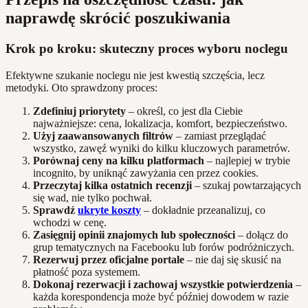
naprawdę skrócić poszukiwania
Krok po kroku: skuteczny proces wyboru noclegu
Efektywne szukanie noclegu nie jest kwestią szczęścia, lecz
metodyki. Oto sprawdzony proces:
Zdefiniuj priorytety
– określ, co jest dla Ciebie
najważniejsze: cena, lokalizacja, komfort, bezpieczeństwo.
Użyj zaawansowanych filtrów
– zamiast przeglądać
wszystko, zawęź wyniki do kilku kluczowych parametrów.
Porównaj ceny na kilku platformach
– najlepiej w trybie
incognito, by uniknąć zawyżania cen przez cookies.
Przeczytaj kilka ostatnich recenzji
– szukaj powtarzających
się wad, nie tylko pochwał.
Sprawdź
ukryte koszty
– dokładnie przeanalizuj, co
wchodzi w cenę.
Zasięgnij opinii znajomych lub społeczności
– dołącz do
grup tematycznych na Facebooku lub forów podróżniczych.
Rezerwuj przez oficjalne portale
– nie daj się skusić na
płatność poza systemem.
Dokonaj rezerwacji i zachowaj wszystkie potwierdzenia
–
każda korespondencja może być później dowodem w razie