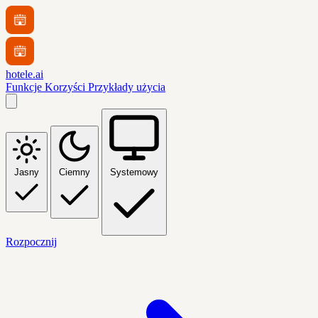
hotele.ai
Funkcje
Korzyści
Przykłady użycia
Jasny
Ciemny
Systemowy
Rozpocznij