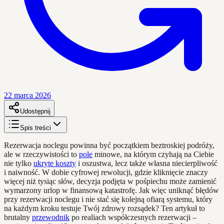
22 marca 2026
Udostępnij
Spis treści
Rezerwacja noclegu powinna być początkiem beztroskiej podróży,
ale w rzeczywistości to
pole
minowe, na którym czyhają na Ciebie
nie tylko
ukryte koszty
i oszustwa, lecz także własna niecierpliwość
i naiwność. W dobie cyfrowej rewolucji, gdzie kliknięcie znaczy
więcej niż tysiąc słów, decyzja podjęta w pośpiechu może zamienić
wymarzony urlop w finansową katastrofę. Jak więc uniknąć błędów
przy rezerwacji noclegu i nie stać się kolejną ofiarą systemu, który
na każdym kroku testuje Twój zdrowy rozsądek? Ten artykuł to
brutalny
przewodnik
po realiach współczesnych rezerwacji –