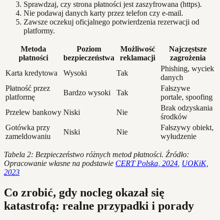
Sprawdzaj, czy strona płatności jest zaszyfrowana (https).
Nie podawaj danych karty przez telefon czy e-mail.
Zawsze oczekuj oficjalnego potwierdzenia rezerwacji od
platformy.
Metoda
Poziom
Możliwość
Najczęstsze
płatności
bezpieczeństwa
reklamacji
zagrożenia
Phishing, wyciek
Karta kredytowa
Wysoki
Tak
danych
Płatność przez
Fałszywe
Bardzo wysoki
Tak
platformę
portale, spoofing
Brak odzyskania
Przelew bankowy
Niski
Nie
środków
Gotówka przy
Fałszywy obiekt,
Niski
Nie
zameldowaniu
wyłudzenie
Tabela 2: Bezpieczeństwo różnych metod płatności. Źródło:
Opracowanie własne na podstawie
CERT Polska, 2024
,
UOKiK,
2023
Co zrobić, gdy nocleg okazał się
katastrofą: realne przypadki i porady