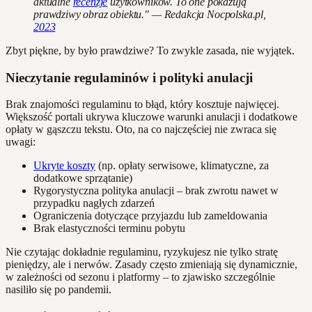
aktualne
recenzje
użytkowników. To one pokazują
prawdziwy obraz obiektu." — Redakcja Nocpolska.pl,
2023
Zbyt piękne, by było prawdziwe? To zwykle zasada, nie wyjątek.
Nieczytanie regulaminów i polityki anulacji
Brak znajomości regulaminu to błąd, który kosztuje najwięcej.
Większość portali ukrywa kluczowe warunki anulacji i dodatkowe
opłaty w gąszczu tekstu. Oto, na co najczęściej nie zwraca się
uwagi:
Ukryte koszty
(np. opłaty serwisowe, klimatyczne, za
dodatkowe sprzątanie)
Rygorystyczna polityka anulacji – brak zwrotu nawet w
przypadku nagłych zdarzeń
Ograniczenia dotyczące przyjazdu lub zameldowania
Brak elastyczności terminu pobytu
Nie czytając dokładnie regulaminu, ryzykujesz nie tylko stratę
pieniędzy, ale i nerwów. Zasady często zmieniają się dynamicznie,
w zależności od sezonu i platformy – to zjawisko szczególnie
nasiliło się po pandemii.