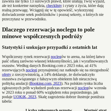
zawiera nie tylko 13 surowych prawd, które uratują Twój wyjazd,
ale też konkretne narzędzia,
checklisty
i cytaty z życia, które dają
realną przewagę. Wciągnij się w tę opowieść, wykorzystaj
doświadczenie setek podróżników i poznaj sekrety, o których nie
przeczytasz w przewodniku.
Dlaczego rezerwacja noclegu to pole
minowe współczesnych podróży
Statystyki i szokujące przypadki z ostatnich lat
Współczesny rynek rezerwacji
nocleg
ów to arena, na której łatwo
paść ofiarą zarówno własnej lekkomyślności, jak i wyrafinowanych
oszustw. Według danych Booking.com z 2023 roku, aż 41%
rezerwujących
noclegi
przynajmniej raz natknęło się na niezgodność
oferty
z rzeczywistością, a 14% deklaruje, że doświadczyło
oszustwa związanego z fałszywym obiektem lub nieuczciwą
polityką anulacji (
Booking.com, 2023
). Na polskim rynku liczba
zgłoszonych prób wyłudzeń podczas rezerwacji
nocleg
ów wzrosła
w 2023 roku o ponad 60% względem roku poprzedniego, jak
podaje
UOKiK, 2023
. Skalę zagrożenia dobrze ilustruje poniższa
tabela:
Liczba zgłoszonych oszustw
Wartość strat