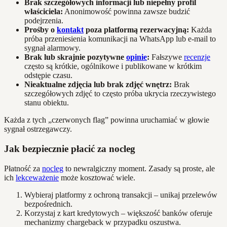
Brak szczegółowych informacji lub niepełny profil
właściciela:
Anonimowość powinna zawsze budzić
podejrzenia.
Prośby o
kontakt
poza platformą rezerwacyjną:
Każda
próba przeniesienia komunikacji na WhatsApp lub e-mail to
sygnał alarmowy.
Brak lub skrajnie pozytywne
opinie
:
Fałszywe
recenzje
często są krótkie, ogólnikowe i publikowane w krótkim
odstępie czasu.
Nieaktualne zdjęcia lub brak zdjęć wnętrz:
Brak
szczegółowych zdjęć to często próba ukrycia rzeczywistego
stanu obiektu.
Każda z tych „czerwonych flag” powinna uruchamiać w głowie
sygnał ostrzegawczy.
Jak bezpiecznie płacić za nocleg
Płatność za
nocleg
to newralgiczny moment. Zasady są proste, ale
ich
lekceważenie
może kosztować wiele.
Wybieraj platformy z ochroną transakcji – unikaj przelewów
bezpośrednich.
Korzystaj z kart kredytowych – większość banków oferuje
mechanizmy chargeback w przypadku oszustwa.