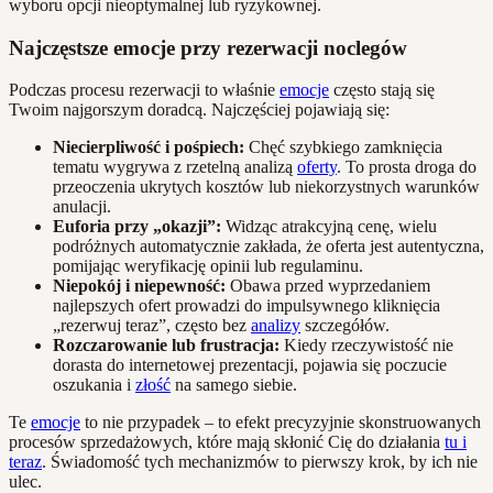
wyboru opcji nieoptymalnej lub ryzykownej.
Najczęstsze emocje przy rezerwacji noclegów
Podczas procesu rezerwacji to właśnie
emocje
często stają się
Twoim najgorszym doradcą. Najczęściej pojawiają się:
Niecierpliwość i pośpiech:
Chęć szybkiego zamknięcia
tematu wygrywa z rzetelną analizą
oferty
. To prosta droga do
przeoczenia ukrytych kosztów lub niekorzystnych warunków
anulacji.
Euforia przy „okazji”:
Widząc atrakcyjną cenę, wielu
podróżnych automatycznie zakłada, że oferta jest autentyczna,
pomijając weryfikację opinii lub regulaminu.
Niepokój i niepewność:
Obawa przed wyprzedaniem
najlepszych ofert prowadzi do impulsywnego kliknięcia
„rezerwuj teraz”, często bez
analizy
szczegółów.
Rozczarowanie lub frustracja:
Kiedy rzeczywistość nie
dorasta do internetowej prezentacji, pojawia się poczucie
oszukania i
złość
na samego siebie.
Te
emocje
to nie przypadek – to efekt precyzyjnie skonstruowanych
procesów sprzedażowych, które mają skłonić Cię do działania
tu i
teraz
. Świadomość tych mechanizmów to pierwszy krok, by ich nie
ulec.