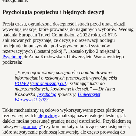
emocjonalne.
Psychologia pośpiechu i błędnych decyzji
Presja czasu, ograniczona dostępność i strach przed utratą okazji
wywołują reakcje, które prowadzą do nagannych wyborów. Według
badania European Travel Commission z 2022 roku, aż 67%
ankietowanych przyznaje, że decyzje o rezerwacji noclegu
podejmuje impulsywnie, pod wpływem presji systemów
rezerwacyjnych („ostatni pokój!”, „zostało tylko 2 miejsca!”).
Psycholog
dr Anna Kozłowska z Uniwersytetu Warszawskiego
podkreśla:
„Presja ograniczonej dostępności i bombardowanie
informacjami o rzekomych promocjach wywołują efekt
FOMO
(
fear of missing out
), skłaniając ludzi do
nieprzemyślanych, kosztownych decyzji.” — Dr Anna
Kozłowska,
psycholog
społeczny,
Uniwersytet
Warszawski, 2023
Takie mechanizmy są celowo wykorzystywane przez platformy
rezerwacyjne. Ich
algorytmy
analizują nasze reakcje i testują, jak
daleko można przesunąć granicę naszej ostrożności. Przykładem są
fałszywe „
promocje
” czy komunikaty o kończącej się dostępności,
które statystycznie podnoszą konwersję, ale często prowadzą do