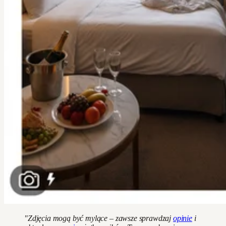
"Zdjęcia mogą być mylące – zawsze sprawdzaj
opinie
i