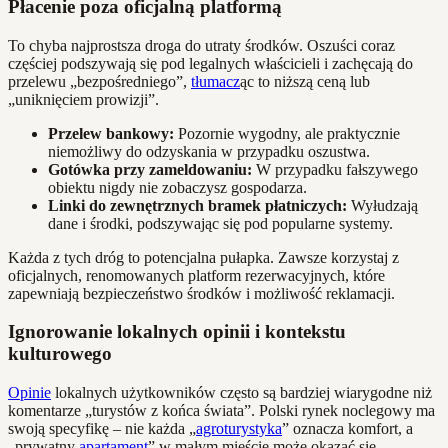
Płacenie poza oficjalną platformą
To chyba najprostsza droga do utraty środków. Oszuści coraz
częściej podszywają się pod legalnych właścicieli i zachęcają do
przelewu „bezpośredniego”,
tłumacz
ąc to niższą ceną lub
„uniknięciem prowizji”.
Przelew bankowy:
Pozornie wygodny, ale praktycznie
niemożliwy do odzyskania w przypadku oszustwa.
Gotówka przy zameldowaniu:
W przypadku fałszywego
obiektu nigdy nie zobaczysz gospodarza.
Linki do zewnętrznych bramek płatniczych:
Wyłudzają
dane i środki, podszywając się pod popularne systemy.
Każda z tych dróg to potencjalna pułapka. Zawsze korzystaj z
oficjalnych, renomowanych platform rezerwacyjnych, które
zapewniają bezpieczeństwo środków i możliwość reklamacji.
Ignorowanie lokalnych opinii i kontekstu
kulturowego
Opinie
lokalnych użytkowników często są bardziej wiarygodne niż
komentarze „turystów z końca świata”. Polski rynek noclegowy ma
swoją specyfikę – nie każda „
agroturystyka
” oznacza komfort, a
„prywatny
apartament
” w małym mieście może okazać się