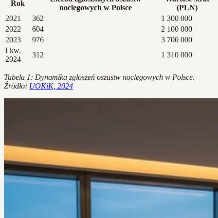
Rok
noclegowych w Polsce
(PLN)
2021
362
1 300 000
2022
604
2 100 000
2023
976
3 700 000
I kw.
312
1 310 000
2024
Tabela 1: Dynamika zgłoszeń oszustw noclegowych w Polsce.
Źródło:
UOKiK, 2024