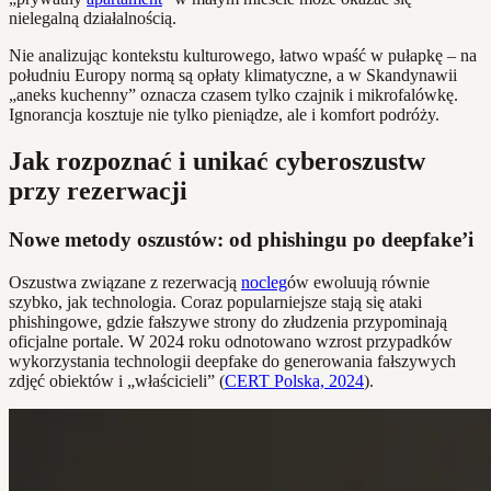
nielegalną działalnością.
Nie analizując kontekstu kulturowego, łatwo wpaść w pułapkę – na
południu Europy normą są opłaty klimatyczne, a w Skandynawii
„aneks kuchenny” oznacza czasem tylko czajnik i mikrofalówkę.
Ignorancja kosztuje nie tylko pieniądze, ale i komfort podróży.
Jak rozpoznać i unikać cyberoszustw
przy rezerwacji
Nowe metody oszustów: od phishingu po deepfake’i
Oszustwa związane z rezerwacją
nocleg
ów ewoluują równie
szybko, jak technologia. Coraz popularniejsze stają się ataki
phishingowe, gdzie fałszywe strony do złudzenia przypominają
oficjalne portale. W 2024 roku odnotowano wzrost przypadków
wykorzystania technologii deepfake do generowania fałszywych
zdjęć obiektów i „właścicieli” (
CERT Polska, 2024
).