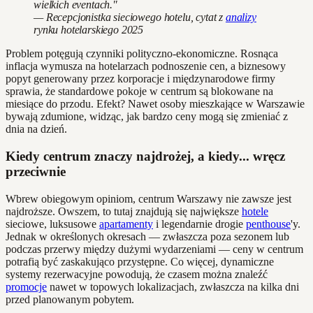
wielkich eventach."
— Recepcjonistka sieciowego hotelu, cytat z
analizy
rynku hotelarskiego 2025
Problem potęgują czynniki polityczno-ekonomiczne. Rosnąca
inflacja wymusza na hotelarzach podnoszenie cen, a biznesowy
popyt generowany przez korporacje i międzynarodowe firmy
sprawia, że standardowe pokoje w centrum są blokowane na
miesiące do przodu. Efekt? Nawet osoby mieszkające w Warszawie
bywają zdumione, widząc, jak bardzo ceny mogą się zmieniać z
dnia na dzień.
Kiedy centrum znaczy najdrożej, a kiedy... wręcz
przeciwnie
Wbrew obiegowym opiniom, centrum Warszawy nie zawsze jest
najdroższe. Owszem, to tutaj znajdują się największe
hotele
sieciowe, luksusowe
apartamenty
i legendarnie drogie
penthouse
'y.
Jednak w określonych okresach — zwłaszcza poza sezonem lub
podczas przerwy między dużymi wydarzeniami — ceny w centrum
potrafią być zaskakująco przystępne. Co więcej, dynamiczne
systemy rezerwacyjne powodują, że czasem można znaleźć
promocje
nawet w topowych lokalizacjach, zwłaszcza na kilka dni
przed planowanym pobytem.