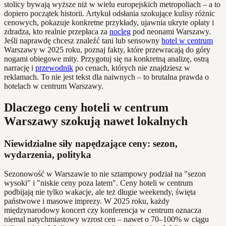
stolicy bywają wyższe niż w wielu europejskich metropoliach – a to
dopiero początek historii. Artykuł odsłania szokujące kulisy różnic
cenowych, pokazuje konkretne przykłady, ujawnia ukryte opłaty i
zdradza, kto realnie przepłaca za
nocleg
pod neonami Warszawy.
Jeśli naprawdę chcesz znaleźć tani lub sensowny
hotel w centrum
Warszawy w 2025 roku, poznaj fakty, które przewracają do góry
nogami obiegowe mity. Przygotuj się na konkretną analizę, ostrą
narrację i
przewodnik
po cenach, których nie znajdziesz w
reklamach. To nie jest tekst dla naiwnych – to brutalna prawda o
hotelach w centrum Warszawy.
Dlaczego ceny hoteli w centrum
Warszawy szokują nawet lokalnych
Niewidzialne siły napędzające ceny: sezon,
wydarzenia, polityka
Sezonowość w Warszawie to nie sztampowy podział na "sezon
wysoki" i "niskie ceny poza latem". Ceny hoteli w centrum
podbijają nie tylko wakacje, ale też długie weekendy, święta
państwowe i masowe imprezy. W 2025 roku, każdy
międzynarodowy koncert czy konferencja w centrum oznacza
niemal natychmiastowy wzrost cen – nawet o 70–100% w ciągu