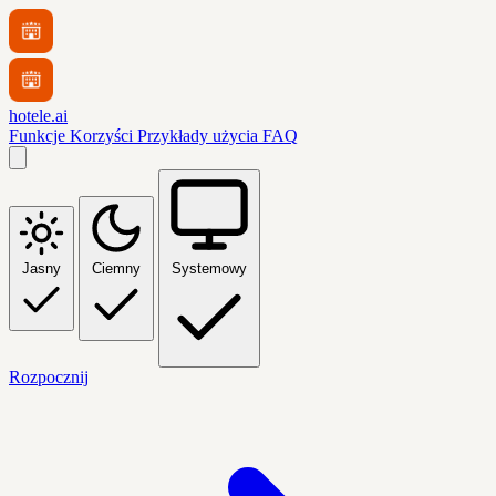
hotele.ai
Funkcje
Korzyści
Przykłady użycia
FAQ
Jasny
Ciemny
Systemowy
Rozpocznij