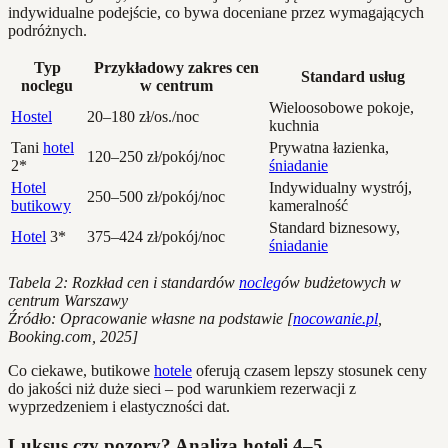
indywidualne podejście, co bywa doceniane przez wymagających
podróżnych.
Typ
Przykładowy zakres cen
Standard usług
noclegu
w centrum
Wieloosobowe pokoje,
Hostel
20–180 zł/os./noc
kuchnia
Tani
hotel
Prywatna łazienka,
120–250 zł/pokój/noc
2*
śniadanie
Hotel
Indywidualny wystrój,
250–500 zł/pokój/noc
butikowy
kameralność
Standard biznesowy,
Hotel
3*
375–424 zł/pokój/noc
śniadanie
Tabela 2: Rozkład cen i standardów
nocleg
ów budżetowych w
centrum Warszawy
Źródło: Opracowanie własne na podstawie [
nocowanie.pl
,
Booking.com, 2025]
Co ciekawe, butikowe
hotele
oferują czasem lepszy stosunek ceny
do jakości niż duże sieci – pod warunkiem rezerwacji z
wyprzedzeniem i elastyczności dat.
Luksus czy pozory? Analiza hoteli 4–5