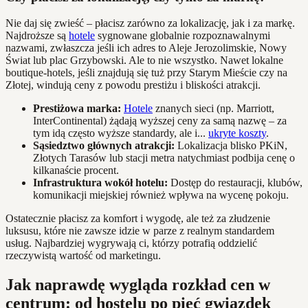
Nie daj się zwieść – płacisz zarówno za lokalizację, jak i za markę.
Najdroższe są
hotele
sygnowane globalnie rozpoznawalnymi
nazwami, zwłaszcza jeśli ich adres to Aleje Jerozolimskie, Nowy
Świat lub plac Grzybowski. Ale to nie wszystko. Nawet lokalne
boutique-hotels, jeśli znajdują się tuż przy Starym Mieście czy na
Złotej, windują ceny z powodu prestiżu i bliskości atrakcji.
Prestiżowa marka:
Hotele
znanych sieci (np. Marriott,
InterContinental) żądają wyższej ceny za samą nazwę – za
tym idą często wyższe standardy, ale i...
ukryte koszty
.
Sąsiedztwo głównych atrakcji:
Lokalizacja blisko PKiN,
Złotych Tarasów lub stacji metra natychmiast podbija cenę o
kilkanaście procent.
Infrastruktura wokół hotelu:
Dostęp do restauracji, klubów,
komunikacji miejskiej również wpływa na wycenę pokoju.
Ostatecznie płacisz za komfort i wygodę, ale też za złudzenie
luksusu, które nie zawsze idzie w parze z realnym standardem
usług. Najbardziej wygrywają ci, którzy potrafią oddzielić
rzeczywistą wartość od marketingu.
Jak naprawdę wygląda rozkład cen w
centrum: od hostelu po pięć gwiazdek