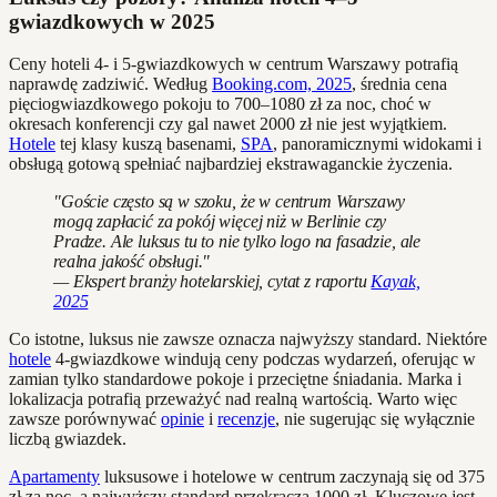
gwiazdkowych w 2025
Ceny hoteli 4- i 5-gwiazdkowych w centrum Warszawy potrafią
naprawdę zadziwić. Według
Booking.com, 2025
, średnia cena
pięciogwiazdkowego pokoju to 700–1080 zł za noc, choć w
okresach konferencji czy gal nawet 2000 zł nie jest wyjątkiem.
Hotele
tej klasy kuszą basenami,
SPA
, panoramicznymi widokami i
obsługą gotową spełniać najbardziej ekstrawaganckie życzenia.
"Goście często są w szoku, że w centrum Warszawy
mogą zapłacić za pokój więcej niż w Berlinie czy
Pradze. Ale luksus tu to nie tylko logo na fasadzie, ale
realna jakość obsługi."
— Ekspert branży hotelarskiej, cytat z raportu
Kayak,
2025
Co istotne, luksus nie zawsze oznacza najwyższy standard. Niektóre
hotele
4-gwiazdkowe windują ceny podczas wydarzeń, oferując w
zamian tylko standardowe pokoje i przeciętne śniadania. Marka i
lokalizacja potrafią przeważyć nad realną wartością. Warto więc
zawsze porównywać
opinie
i
recenzje
, nie sugerując się wyłącznie
liczbą gwiazdek.
Apartamenty
luksusowe i hotelowe w centrum zaczynają się od 375
zł za noc, a najwyższy standard przekracza 1000 zł. Kluczowe jest