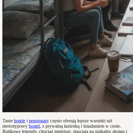
Tanie
hotele
i
pensjonaty
często oferują lepsze warunki niż
stereotypowy
hostel
, z prywatną łazienką i śniadaniem w cenie.
Butikowe legendy, chociaż mniejsze, stawiają na unikalny design i