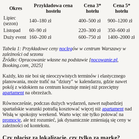
Przykładowa cena
Cena 3*
Cena 5*
Okres
hostelu
hotelu
hotelu
Lipiec
140–180 zł
400–500 zł
900–1200 zł
(sezon)
Listopad
60–90 zł
220–300 zł
350–600 zł
Duży event
160–200 zł
600–750 zł
1400–2000 zł
Tabela 1: Przykładowe ceny
nocleg
ów w centrum Warszawy w
zależności od sezonu
Źródło: Opracowanie własne na podstawie [
nocowanie.pl
,
Booking.com, 2025]
Każdy, kto nie boi się nieoczywistych terminów i elastycznego
planowania, może trafić na "dziury" w kalendarzu, gdzie nawet
pokój z widokiem na centrum kosztuje mniej niż przeciętny
apartament
na obrzeżach.
Równocześnie, podczas dużych wydarzeń, nawet najbardziej
spartańskie warunki potrafią kosztować więcej niż
apartament
nad
Wisłą w spokojny weekend. Warto więc nie tylko polować na
promocje
, ale też rozumieć, jak dynamicznie zmieniają się ceny w
zależności od kontekstu.
Czy płacisz za lokalizację, czy tylko za markę?