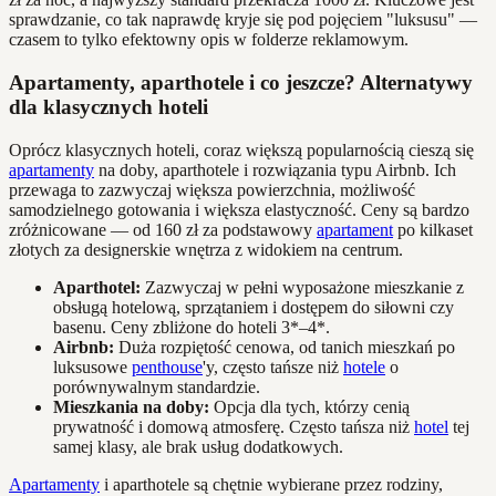
sprawdzanie, co tak naprawdę kryje się pod pojęciem "luksusu" —
czasem to tylko efektowny opis w folderze reklamowym.
Apartamenty, aparthotele i co jeszcze? Alternatywy
dla klasycznych hoteli
Oprócz klasycznych hoteli, coraz większą popularnością cieszą się
apartamenty
na doby, aparthotele i rozwiązania typu Airbnb. Ich
przewaga to zazwyczaj większa powierzchnia, możliwość
samodzielnego gotowania i większa elastyczność. Ceny są bardzo
zróżnicowane — od 160 zł za podstawowy
apartament
po kilkaset
złotych za designerskie wnętrza z widokiem na centrum.
Aparthotel:
Zazwyczaj w pełni wyposażone mieszkanie z
obsługą hotelową, sprzątaniem i dostępem do siłowni czy
basenu. Ceny zbliżone do hoteli 3*–4*.
Airbnb:
Duża rozpiętość cenowa, od tanich mieszkań po
luksusowe
penthouse
'y, często tańsze niż
hotele
o
porównywalnym standardzie.
Mieszkania na doby:
Opcja dla tych, którzy cenią
prywatność i domową atmosferę. Często tańsza niż
hotel
tej
samej klasy, ale brak usług dodatkowych.
Apartamenty
i aparthotele są chętnie wybierane przez rodziny,