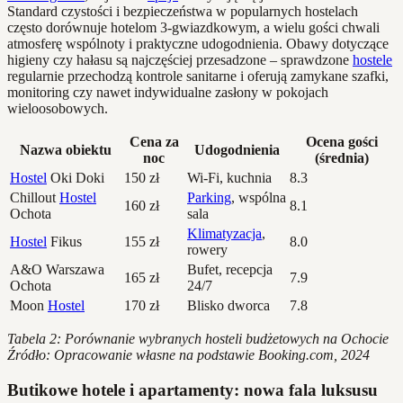
Standard czystości i bezpieczeństwa w popularnych hostelach
często dorównuje hotelom 3-gwiazdkowym, a wielu gości chwali
atmosferę wspólnoty i praktyczne udogodnienia. Obawy dotyczące
higieny czy hałasu są najczęściej przesadzone – sprawdzone
hostele
regularnie przechodzą kontrole sanitarne i oferują zamykane szafki,
monitoring czy nawet indywidualne zasłony w pokojach
wieloosobowych.
Cena za
Ocena gości
Nazwa obiektu
Udogodnienia
noc
(średnia)
Hostel
Oki Doki
150 zł
Wi-Fi, kuchnia
8.3
Chillout
Hostel
Parking
, wspólna
160 zł
8.1
Ochota
sala
Klimatyzacja
,
Hostel
Fikus
155 zł
8.0
rowery
A&O Warszawa
Bufet, recepcja
165 zł
7.9
Ochota
24/7
Moon
Hostel
170 zł
Blisko dworca
7.8
Tabela 2: Porównanie wybranych hosteli budżetowych na Ochocie
Źródło: Opracowanie własne na podstawie Booking.com, 2024
Butikowe hotele i apartamenty: nowa fala luksusu