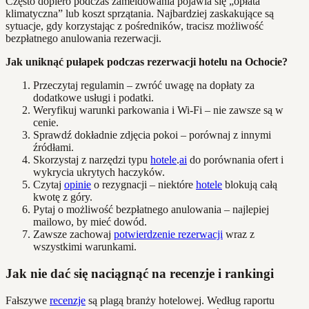
Często dopiero podczas zameldowania pojawia się „opłata
klimatyczna” lub koszt sprzątania. Najbardziej zaskakujące są
sytuacje, gdy korzystając z pośredników, tracisz możliwość
bezpłatnego anulowania rezerwacji.
Jak uniknąć pułapek podczas rezerwacji hotelu na Ochocie?
Przeczytaj regulamin – zwróć uwagę na dopłaty za
dodatkowe usługi i podatki.
Weryfikuj warunki parkowania i Wi-Fi – nie zawsze są w
cenie.
Sprawdź dokładnie zdjęcia pokoi – porównaj z innymi
źródłami.
Skorzystaj z narzędzi typu
hotele
.
ai
do porównania ofert i
wykrycia ukrytych haczyków.
Czytaj
opinie
o rezygnacji – niektóre
hotele
blokują całą
kwotę z góry.
Pytaj o możliwość bezpłatnego anulowania – najlepiej
mailowo, by mieć dowód.
Zawsze zachowaj
potwierdzenie rezerwacji
wraz z
wszystkimi warunkami.
Jak nie dać się naciągnąć na recenzje i rankingi
Fałszywe
recenzje
są plagą branży hotelowej. Według raportu