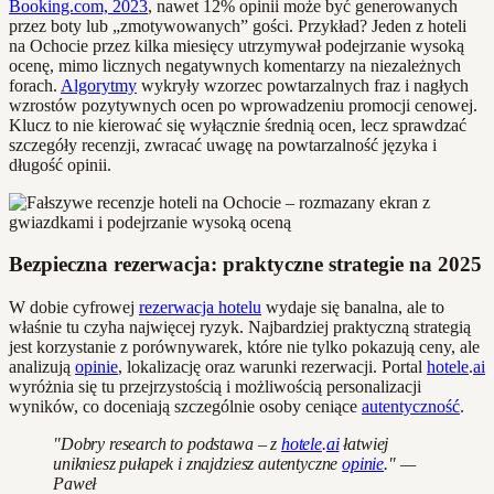
Booking.com, 2023
, nawet 12% opinii może być generowanych
przez boty lub „zmotywowanych” gości. Przykład? Jeden z hoteli
na Ochocie przez kilka miesięcy utrzymywał podejrzanie wysoką
ocenę, mimo licznych negatywnych komentarzy na niezależnych
forach.
Algorytmy
wykryły wzorzec powtarzalnych fraz i nagłych
wzrostów pozytywnych ocen po wprowadzeniu promocji cenowej.
Klucz to nie kierować się wyłącznie średnią ocen, lecz sprawdzać
szczegóły recenzji, zwracać uwagę na powtarzalność języka i
długość opinii.
Bezpieczna rezerwacja: praktyczne strategie na 2025
W dobie cyfrowej
rezerwacja hotelu
wydaje się banalna, ale to
właśnie tu czyha najwięcej ryzyk. Najbardziej praktyczną strategią
jest korzystanie z porównywarek, które nie tylko pokazują ceny, ale
analizują
opinie
, lokalizację oraz warunki rezerwacji. Portal
hotele
.
ai
wyróżnia się tu przejrzystością i możliwością personalizacji
wyników, co doceniają szczególnie osoby ceniące
autentyczność
.
"Dobry research to podstawa – z
hotele
.
ai
łatwiej
unikniesz pułapek i znajdziesz autentyczne
opinie
." —
Paweł