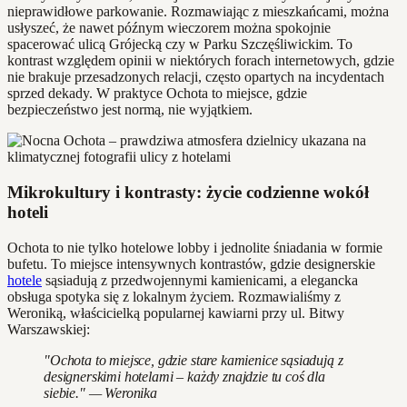
nieprawidłowe parkowanie. Rozmawiając z mieszkańcami, można
usłyszeć, że nawet późnym wieczorem można spokojnie
spacerować ulicą Grójecką czy w Parku Szczęśliwickim. To
kontrast względem opinii w niektórych forach internetowych, gdzie
nie brakuje przesadzonych relacji, często opartych na incydentach
sprzed dekady. W praktyce Ochota to miejsce, gdzie
bezpieczeństwo jest normą, nie wyjątkiem.
Mikrokultury i kontrasty: życie codzienne wokół
hoteli
Ochota to nie tylko hotelowe lobby i jednolite śniadania w formie
bufetu. To miejsce intensywnych kontrastów, gdzie designerskie
hotele
sąsiadują z przedwojennymi kamienicami, a elegancka
obsługa spotyka się z lokalnym życiem. Rozmawialiśmy z
Weroniką, właścicielką popularnej kawiarni przy ul. Bitwy
Warszawskiej:
"Ochota to miejsce, gdzie stare kamienice sąsiadują z
designerskimi hotelami – każdy znajdzie tu coś dla
siebie." — Weronika