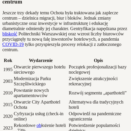
centrum
Jeszcze trzy dekady temu Ochota była traktowana jak zaplecze
centrum – dzielnica migracji, biur i bloków. Jednak zmiany
urbanistyczne oraz inwestycje w infrastrukturę i edukację
diametralnie odmieniły jej charakter. Gentryfikacja napędzana przez
bliskość
Politechniki Warszawskiej oraz wzrost liczby biurowców
przyciągnęły tu nową falę inwestorów hotelowych, a pandemia
COVID-19
tylko przyspieszyła procesy relokacji z zatłoczonego
centrum.
Rok
Wydarzenie
Opis
Otwarcie pierwszego hotelu
Początek profesjonalizacji bazy
1995
sieciowego
noclegowej
Modernizacja Parku
Zwiększenie atrakcyjności
2003
Szczęśliwickiego
rekreacyjnej
Powstanie nowych
2010
Rozwój segmentu „aparthoteli”
apartamentowców
Otwarcie City Aparthotel
Alternatywa dla tradycyjnych
2015
Ochota
hoteli
Cyfryzacja usług (check-in
Odpowiedź na pandemiczne
2020
online)
ograniczenia
Rekordowe
ob
łożenie hoteli
Potwierdzenie popularności
2023
– 73%
dzielnicy