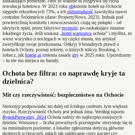
zaskakująco pobieżnie, choć to właśnie tu rozgrywa się cicha
rewolucja hotelowa. W 2023 roku
ob
łożenie hoteli na Ochocie
sięgnęło rekordowych 73%, a ich
różnorodność
zawstydza nawet
centralne Śródmieście (dane: PropertyNews, 2023). Jednak pod
powierzchnią komfortu i nowoczesności czają się pułapki – od
ukrytych opłat, przez fałszywe
recenzje
, po zaskakujące niuanse
lokalnego życia. Jeśli szukasz „
hotel warszawa
ochota” i myślisz, że
wiesz wszystko o noclegach w tej części miasta, ten artykuł
zweryfikuje twoje przekonania. Odkryj 9 brutalnych prawd o
hotelach Ochoty, poznaj sekrety, o których milczy Booking, i
zobacz, jak
hotele
.
ai
zmienia zasady
gry
w 2025 roku. Uprzedzamy
– tu nie ma miejsca na banały.
Ochota bez filtra: co naprawdę kryje ta
dzielnica?
Mit czy rzeczywistość: bezpieczeństwo na Ochocie
Stereotyp podpowiada: im dalej od ścisłego centrum, tym większe
ryzyko. Rzeczywistość Ochoty jest jednak inna. Według raportu
RynekPierwotny, 2024
Ochota należy do najbezpieczniejszych
dzielnic Warszawy – liczba poważnych przestępstw utrzymuje się tu
na minimalnym poziomie, a lokalne zgłoszenia dotyczą głównie
drobnych wykroczeń, takich jak zakłócanie ciszy nocnej czy