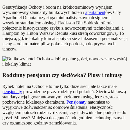
Gentryfikacja Ochoty i boom na krótkoterminowy wynajem
wywindowały standardy butikowych hoteli i
apartament
ów. City
Aparthotel Ochota przyciąga minimalistycznym designem i
wysokim standardem obsługi. Radisson Blu Sobieski oferuje
połączenie historycznego szyku z nowoczesnymi technologiami, a
Hampton by Hilton Warsaw Reduta kusi strefą coworkingową. To
miejsca, gdzie lokalny klimat spotyka się z luksusem i personalizacją
usług – od aromaterapii w pokojach po dostęp do prywatnych
tarasów.
Rodzinny pensjonat czy sieciówka? Plusy i minusy
Rynek hoteli na Ochocie to nie tylko duże sieci, ale także małe
pensjonaty
prowadzone przez rodziny od pokoleń. Sieciówki kuszą
standaryzacją i gwarantowanym poziomem usług, lecz często są
pozbawione lokalnego charakteru.
Pensjonaty
natomiast to
wyjątkowe doświadczenia: domowe śniadania, elastyczność
względem potrzeb rodzin z dziećmi, czy indywidualne podejście do
gości. Minusy? Mniejsza dostępność udogodnień technologicznych
czy ograniczone godziny zameldowania.