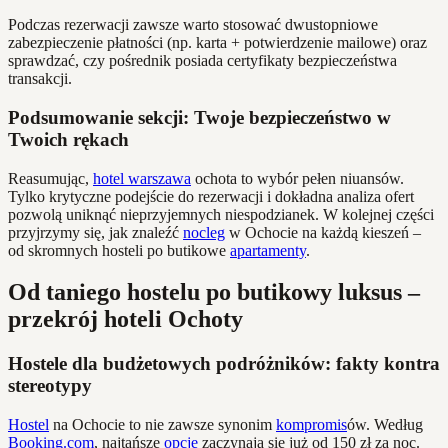
Podczas rezerwacji zawsze warto stosować dwustopniowe
zabezpieczenie płatności (np. karta + potwierdzenie mailowe) oraz
sprawdzać, czy pośrednik posiada certyfikaty bezpieczeństwa
transakcji.
Podsumowanie sekcji: Twoje bezpieczeństwo w
Twoich rękach
Reasumując,
hotel warszawa
ochota to wybór pełen niuansów.
Tylko krytyczne podejście do rezerwacji i dokładna analiza ofert
pozwolą uniknąć nieprzyjemnych niespodzianek. W kolejnej części
przyjrzymy się, jak znaleźć
nocleg
w Ochocie na każdą kieszeń –
od skromnych hosteli po butikowe
apartamenty
.
Od taniego hostelu po butikowy luksus –
przekrój hoteli Ochoty
Hostele dla budżetowych podróżników: fakty kontra
stereotypy
Hostel
na Ochocie to nie zawsze synonim
kompromis
ów. Według
Booking.com
, najtańsze
opcje
zaczynają się już od 150 zł za noc.