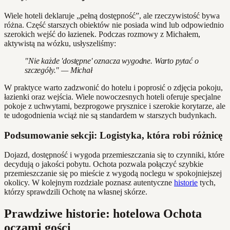
Wiele hoteli deklaruje „pełną dostępność”, ale rzeczywistość bywa
różna. Część starszych obiektów nie posiada wind lub odpowiednio
szerokich wejść do łazienek. Podczas rozmowy z Michałem,
aktywistą na wózku, usłyszeliśmy:
"Nie każde 'dostępne' oznacza wygodne. Warto pytać o
szczegóły." — Michał
W praktyce warto zadzwonić do hotelu i poprosić o zdjęcia pokoju,
łazienki oraz wejścia. Wiele nowoczesnych hoteli oferuje specjalne
pokoje z uchwytami, bezprogowe prysznice i szerokie korytarze, ale
te udogodnienia wciąż nie są standardem w starszych budynkach.
Podsumowanie sekcji: Logistyka, która robi różnicę
Dojazd, dostępność i wygoda przemieszczania się to czynniki, które
decydują o jakości pobytu. Ochota pozwala połączyć szybkie
przemieszczanie się po mieście z wygodą noclegu w spokojniejszej
okolicy. W kolejnym rozdziale poznasz autentyczne
historie
tych,
którzy sprawdzili Ochotę na własnej skórze.
Prawdziwe historie: hotelowa Ochota
oczami gości