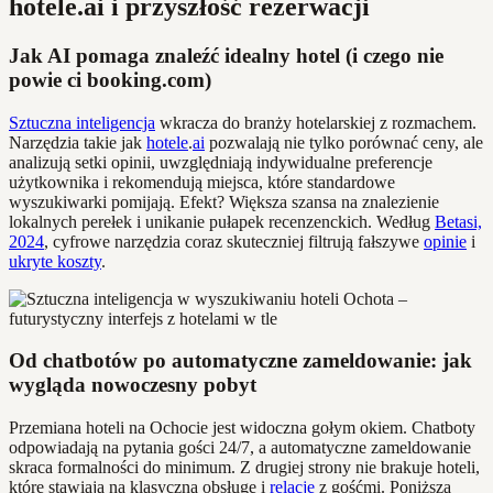
hotele.ai i przyszłość rezerwacji
Jak AI pomaga znaleźć idealny hotel (i czego nie
powie ci booking.com)
Sztuczna inteligencja
wkracza do branży hotelarskiej z rozmachem.
Narzędzia takie jak
hotele
.
ai
pozwalają nie tylko porównać ceny, ale
analizują setki opinii, uwzględniają indywidualne preferencje
użytkownika i rekomendują miejsca, które standardowe
wyszukiwarki pomijają. Efekt? Większa szansa na znalezienie
lokalnych perełek i unikanie pułapek recenzenckich. Według
Betasi,
2024
, cyfrowe narzędzia coraz skuteczniej filtrują fałszywe
opinie
i
ukryte koszty
.
Od chatbotów po automatyczne zameldowanie: jak
wygląda nowoczesny pobyt
Przemiana hoteli na Ochocie jest widoczna gołym okiem. Chatboty
odpowiadają na pytania gości 24/7, a automatyczne zameldowanie
skraca formalności do minimum. Z drugiej strony nie brakuje hoteli,
które stawiają na klasyczną obsługę i
relacje
z gośćmi. Poniższa