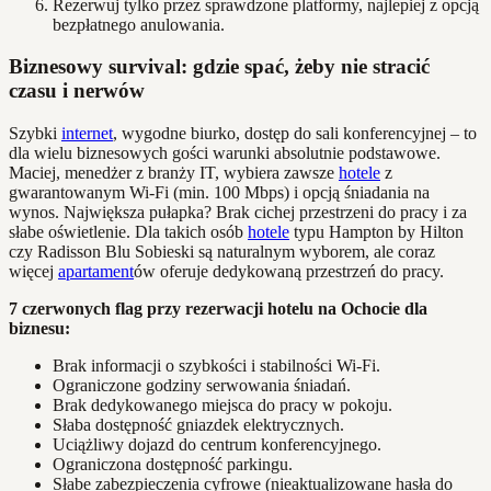
Rezerwuj tylko przez sprawdzone platformy, najlepiej z opcją
bezpłatnego anulowania.
Biznesowy survival: gdzie spać, żeby nie stracić
czasu i nerwów
Szybki
internet
, wygodne biurko, dostęp do sali konferencyjnej – to
dla wielu biznesowych gości warunki absolutnie podstawowe.
Maciej, menedżer z branży IT, wybiera zawsze
hotele
z
gwarantowanym Wi-Fi (min. 100 Mbps) i opcją śniadania na
wynos. Największa pułapka? Brak cichej przestrzeni do pracy i za
słabe oświetlenie. Dla takich osób
hotele
typu Hampton by Hilton
czy Radisson Blu Sobieski są naturalnym wyborem, ale coraz
więcej
apartament
ów oferuje dedykowaną przestrzeń do pracy.
7 czerwonych flag przy rezerwacji hotelu na Ochocie dla
biznesu:
Brak informacji o szybkości i stabilności Wi-Fi.
Ograniczone godziny serwowania śniadań.
Brak dedykowanego miejsca do pracy w pokoju.
Słaba dostępność gniazdek elektrycznych.
Uciążliwy dojazd do centrum konferencyjnego.
Ograniczona dostępność parkingu.
Słabe zabezpieczenia cyfrowe (nieaktualizowane hasła do