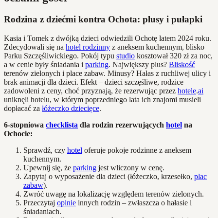
Rodzina z dziećmi kontra Ochota: plusy i pułapki
Kasia i Tomek z dwójką dzieci odwiedzili Ochotę latem 2024 roku.
Zdecydowali się na
hotel rodzinny
z aneksem kuchennym, blisko
Parku Szczęśliwickiego. Pokój typu
studio
kosztował 320 zł za noc,
a w cenie były śniadania i
parking
. Największy plus?
Bliskość
terenów zielonych i place zabaw. Minusy? Hałas z ruchliwej ulicy i
brak animacji dla dzieci. Efekt – dzieci szczęśliwe, rodzice
zadowoleni z ceny, choć przyznają, że rezerwując przez
hotele
.
ai
uniknęli hotelu, w którym poprzedniego lata ich znajomi musieli
dopłacać za
łóżeczko dziecięce
.
6-stopniowa
checklista
dla rodzin rezerwujących
hotel
na
Ochocie:
Sprawdź, czy
hotel
oferuje pokoje rodzinne z aneksem
kuchennym.
Upewnij się, że
parking
jest wliczony w cenę.
Zapytaj o wyposażenie dla dzieci (łóżeczko, krzesełko,
plac
zabaw
).
Zwróć uwagę na lokalizację względem terenów zielonych.
Przeczytaj
opinie
innych rodzin – zwłaszcza o hałasie i
śniadaniach.