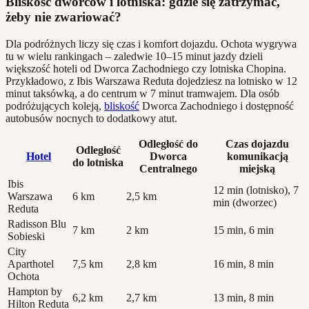
Bliskość dworców i lotniska: gdzie się zatrzymać,
żeby nie zwariować?
Dla podróżnych liczy się czas i komfort dojazdu. Ochota wygrywa
tu w wielu rankingach – zaledwie 10–15 minut jazdy dzieli
większość hoteli od Dworca Zachodniego czy lotniska Chopina.
Przykładowo, z Ibis Warszawa Reduta dojedziesz na lotnisko w 12
minut taksówką, a do centrum w 7 minut tramwajem. Dla osób
podróżujących koleją,
bliskość
Dworca Zachodniego i dostępność
autobusów nocnych to dodatkowy atut.
Odległość do
Czas dojazdu
Odległość
Hotel
Dworca
komunikacją
do lotniska
Centralnego
miejską
Ibis
12 min (lotnisko), 7
Warszawa
6 km
2,5 km
min (dworzec)
Reduta
Radisson Blu
7 km
2 km
15 min, 6 min
Sobieski
City
Aparthotel
7,5 km
2,8 km
16 min, 8 min
Ochota
Hampton by
6,2 km
2,7 km
13 min, 8 min
Hilton Reduta