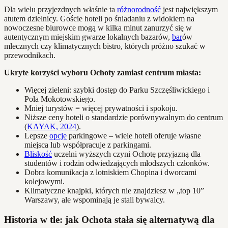
Dla wielu przyjezdnych właśnie ta
różnorodność
jest największym
atutem dzielnicy. Goście hoteli po śniadaniu z widokiem na
nowoczesne biurowce mogą w kilka minut zanurzyć się w
autentycznym miejskim gwarze lokalnych bazarów,
bar
ów
mlecznych czy klimatycznych bistro, których próżno szukać w
przewodnikach.
Ukryte korzyści wyboru Ochoty zamiast centrum miasta:
Więcej zieleni: szybki dostęp do Parku Szczęśliwickiego i
Pola Mokotowskiego.
Mniej turystów = więcej prywatności i spokoju.
Niższe ceny hoteli o standardzie porównywalnym do centrum
(
KAYAK, 2024
).
Lepsze
opcje
parkingowe – wiele hoteli oferuje własne
miejsca lub współpracuje z parkingami.
Bliskość
uczelni wyższych czyni Ochotę przyjazną dla
studentów i rodzin odwiedzających młodszych członków.
Dobra komunikacja z lotniskiem Chopina i dworcami
kolejowymi.
Klimatyczne knajpki, których nie znajdziesz w „top 10”
Warszawy, ale wspominają je stali bywalcy.
Historia w tle: jak Ochota stała się alternatywą dla