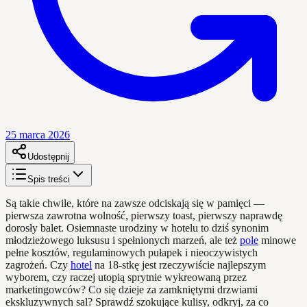
25 marca 2026
Udostępnij
Spis treści
Są takie chwile, które na zawsze odciskają się w pamięci —
pierwsza zawrotna wolność, pierwszy toast, pierwszy naprawdę
dorosły balet. Osiemnaste urodziny w hotelu to dziś synonim
młodzieżowego luksusu i spełnionych marzeń, ale też
pole
minowe
pełne kosztów, regulaminowych pułapek i nieoczywistych
zagrożeń. Czy
hotel
na 18-stkę jest rzeczywiście najlepszym
wyborem, czy raczej utopią sprytnie wykreowaną przez
marketingowców? Co się dzieje za zamkniętymi drzwiami
ekskluzywnych sal? Sprawdź szokujące kulisy, odkryj, za co