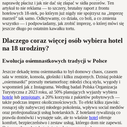
naprawdę płacisz i jak nie dać się złapać w sidła pozorów. Ten
artykuł to nie reklama — to szczery, brutalny raport z frontu
hotelowych 18-stek, po którym już nigdy nie spojrzysz na „imprezę
marzeń” tak samo. Odkrywamy, co działa, co boli, a co zmienia
wszystko — i podpowiadamy, jak zrobić imprezę, o której mówi się
jeszcze długo po ostatnim kawałku tortu.
Dlaczego coraz więcej osób wybiera hotel
na 18 urodziny?
Ewolucja osiemnastkowych tradycji w Polsce
Jeszcze dekadę temu osiemnastka to był domowy chaos, czasem
sala w remizie, konsola, głośniki i kilku znajomych. Dzisiaj polskie
„osiemnastki” przeszły metamorfozę: młodzi chcą stylu, wygody i
wspomnień jak z Instagrama. Według badań Polska Organizacja
Turystyczna z 2023 roku, aż 50% planujących wyjazdy wybiera
hotele
lub
pensjonaty
, a 20% korzysta z pakietów pobytowych —
także podczas imprez okolicznościowych. To efekt kilku zjawisk:
rosnącej siły nabywczej młodego pokolenia, wpływu social mediów
oraz profesjonalizacji usług hotelarskich. Z hotelami rywalizują co
prawda domówki i wynajęte sale, ale to właśnie
hotel
oferuje
komfort, bezpieczeństwo i zestaw usług, którego dom nie zapewni.