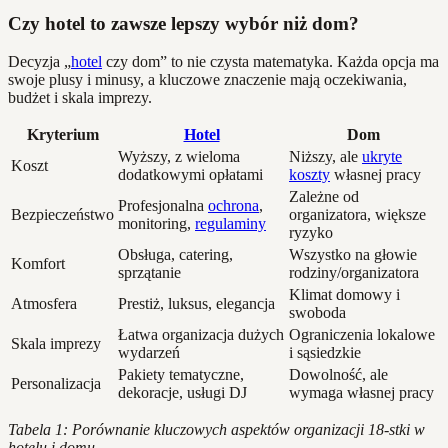
Czy hotel to zawsze lepszy wybór niż dom?
Decyzja „
hotel
czy dom” to nie czysta matematyka. Każda opcja ma
swoje plusy i minusy, a kluczowe znaczenie mają oczekiwania,
budżet i skala imprezy.
Kryterium
Hotel
Dom
Wyższy, z wieloma
Niższy, ale
ukryte
Koszt
dodatkowymi opłatami
koszty
własnej pracy
Zależne od
Profesjonalna
ochrona
,
Bezpieczeństwo
organizatora, większe
monitoring,
regulaminy
ryzyko
Obsługa, catering,
Wszystko na głowie
Komfort
sprzątanie
rodziny/organizatora
Klimat domowy i
Atmosfera
Prestiż, luksus, elegancja
swoboda
Łatwa organizacja dużych
Ograniczenia lokalowe
Skala imprezy
wydarzeń
i sąsiedzkie
Pakiety tematyczne,
Dowolność, ale
Personalizacja
dekoracje, usługi DJ
wymaga własnej pracy
Tabela 1: Porównanie kluczowych aspektów organizacji 18-stki w
hotelu i domu