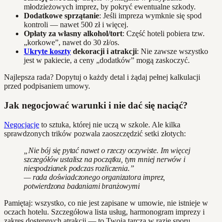
młodzieżowych imprez, by pokryć ewentualne szkody.
Dodatkowe sprzątanie
: Jeśli impreza wymknie się spod
kontroli — nawet 500 zł i więcej.
Opłaty za własny alkohol/tort
: Część hoteli pobiera tzw.
„korkowe”, nawet do 30 zł/os.
Ukryte koszty
dekoracji i atrakcji
: Nie zawsze wszystko
jest w pakiecie, a ceny „dodatków” mogą zaskoczyć.
Najlepsza rada? Dopytuj o każdy detal i żądaj pełnej kalkulacji
przed podpisaniem umowy.
Jak negocjować warunki i nie dać się naciąć?
Negocjacje
to sztuka, której nie uczą w szkole. Ale kilka
sprawdzonych trików pozwala zaoszczędzić setki złotych:
„Nie bój się pytać nawet o rzeczy oczywiste. Im więcej
szczegółów ustalisz na początku, tym mniej nerwów i
niespodzianek podczas rozliczenia.”
— rada doświadczonego organizatora imprez,
potwierdzona badaniami branżowymi
Pamiętaj: wszystko, co nie jest zapisane w umowie, nie istnieje w
oczach hotelu. Szczegółowa lista usług, harmonogram imprezy i
zakres dostępnych atrakcji — to Twoja tarcza w razie sporu.