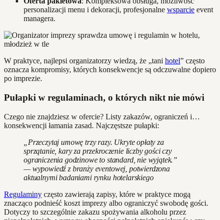
Oferta pakietowa
: Kompleksowa obsługa, możliwość
personalizacji menu i dekoracji, profesjonalne
wsparcie
event
managera.
W praktyce, najlepsi organizatorzy wiedzą, że „tani
hotel
” często
oznacza kompromisy, których konsekwencje są odczuwalne dopiero
po imprezie.
Pułapki w regulaminach, o których nikt nie mówi
Czego nie znajdziesz w ofercie? Listy zakazów, ograniczeń i…
konsekwencji łamania zasad. Najczęstsze pułapki:
„Przeczytaj umowę trzy razy. Ukryte opłaty za
sprzątanie, kary za przekroczenie liczby gości czy
ograniczenia godzinowe to standard, nie wyjątek.”
— wypowiedź z branży eventowej, potwierdzona
aktualnymi badaniami rynku hotelarskiego
Regulaminy
często zawierają zapisy, które w praktyce mogą
znacząco podnieść koszt imprezy albo ograniczyć swobodę gości.
Dotyczy to szczególnie zakazu spożywania alkoholu przez