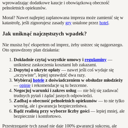
wprowadzając dodatkowe kaucje i obowiązkową obecność
pełnoletnich opiekunów.
Morał? Nawet najlepiej zaplanowana impreza może zamienić się w
katastrofę, jeśli zignorujesz zasady
gry
ustalone przez
hotel
.
Jak uniknąć najczęstszych wpadek?
Nie musisz być ekspertem od imprez, żeby ustrzec się najgorszego.
Oto sprawdzony plan działania:
Dokładnie czytaj wszystkie umowy i
regulaminy
—
unikniesz zaskoczenia kosztami lub zakazami.
Dopytuj o ukryte opłaty
— nawet jeśli coś wydaje się
„oczywiste”, lepiej sprawdzić dwa razy.
Wybieraj
hotele
z doświadczeniem w obsłudze młodzieży
—
opinie
i rekomendacje są tu bezcenne.
Negocjuj warunki i zakres usług
— nie bój się zadawać
trudnych pytań i żądać jasnych odpowiedzi.
Zadbaj o obecność pełnoletnich opiekunów
— to nie tylko
wymóg, ale i gwarancja bezpieczeństwa.
Bądź realistą przy wyborze liczby gości
— lepiej mniej, ale
bezpiecznie i komfortowo.
Przestrzeganie tych zasad nie daje 100% gwarancji sukcesu, ale