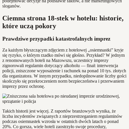
podejmować decyzje na podstawie faktów, a nie marketingowych
sloganów.
Ciemna strona 18-stek w hotelu: historie,
które uczą pokory
Prawdziwe przypadki katastrofalnych imprez
Za każdym błyszczącym zdjęciem z hotelowej „osiemnastki” kryje
się ryzyko, o którym rzadko mówi się głośno. Przykład? W jednym
z renomowanych hoteli na Mazowszu, uczestnicy imprezy
zignorowali regulamin dotyczący alkoholu — finał: interwencja
policji, zniszczone wyposażenie i rachunek na ponad 10 tys. złotych
dla organizatora. W innym przypadku, niedopilnowanie liczby gości
skończyło się przekroczeniem norm bezpieczeństwa i przerwaniem
imprezy przez ochronę.
Takich historii jest więcej. Z raportów branżowych wynika, że
liczba incydentów związanych z nieprzestrzeganiem regulaminów
podczas osiemnastek wzrosła w ostatnich dwóch latach o ponad
20%. Co gorsza, wiele hoteli zaostrzyło swoje procedury,