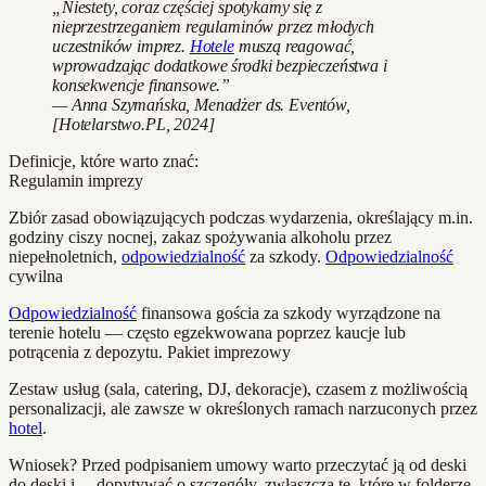
„Niestety, coraz częściej spotykamy się z
nieprzestrzeganiem regulaminów przez młodych
uczestników imprez.
Hotele
muszą reagować,
wprowadzając dodatkowe środki bezpieczeństwa i
konsekwencje finansowe.”
— Anna Szymańska, Menadżer ds. Eventów,
[Hotelarstwo.PL, 2024]
Definicje, które warto znać:
Regulamin imprezy
Zbiór zasad obowiązujących podczas wydarzenia, określający m.in.
godziny ciszy nocnej, zakaz spożywania alkoholu przez
niepełnoletnich,
odpowiedzialność
za szkody.
Odpowiedzialność
cywilna
Odpowiedzialność
finansowa gościa za szkody wyrządzone na
terenie hotelu — często egzekwowana poprzez kaucje lub
potrącenia z depozytu. Pakiet imprezowy
Zestaw usług (sala, catering, DJ, dekoracje), czasem z możliwością
personalizacji, ale zawsze w określonych ramach narzuconych przez
hotel
.
Wniosek? Przed podpisaniem umowy warto przeczytać ją od deski
do deski i… dopytywać o szczegóły, zwłaszcza te, które w folderze