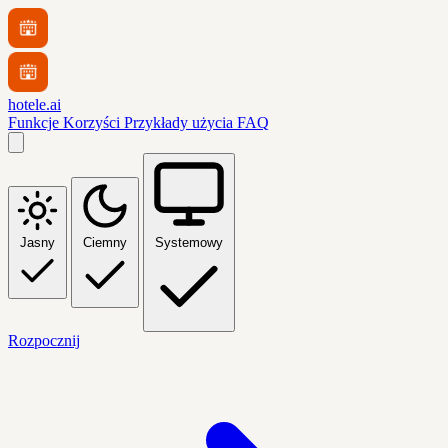
hotele.ai
Funkcje
Korzyści
Przykłady użycia
FAQ
Jasny
Ciemny
Systemowy
Rozpocznij