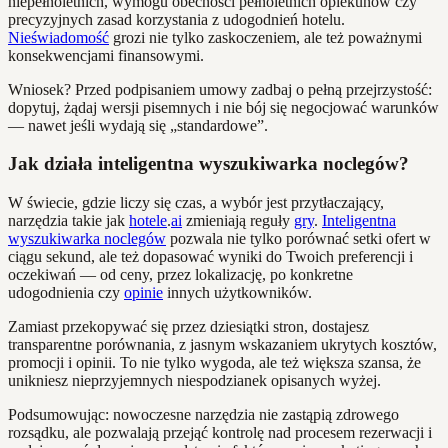
niepełnoletnich, wymogu obecności pełnoletnich opiekunów czy
precyzyjnych zasad korzystania z udogodnień hotelu.
Nieświadomość
grozi nie tylko zaskoczeniem, ale też poważnymi
konsekwencjami finansowymi.
Wniosek? Przed podpisaniem umowy zadbaj o pełną przejrzystość:
dopytuj, żądaj wersji pisemnych i nie bój się negocjować warunków
— nawet jeśli wydają się „standardowe”.
Jak działa inteligentna wyszukiwarka noclegów?
W świecie, gdzie liczy się czas, a wybór jest przytłaczający,
narzędzia takie jak
hotele
.
ai
zmieniają reguły
gry
.
Inteligentna
wyszukiwarka noclegów
pozwala nie tylko porównać setki ofert w
ciągu sekund, ale też dopasować wyniki do Twoich preferencji i
oczekiwań — od ceny, przez lokalizację, po konkretne
udogodnienia czy
opinie
innych użytkowników.
Zamiast przekopywać się przez dziesiątki stron, dostajesz
transparentne porównania, z jasnym wskazaniem ukrytych kosztów,
promocji i opinii. To nie tylko wygoda, ale też większa szansa, że
unikniesz nieprzyjemnych niespodzianek opisanych wyżej.
Podsumowując: nowoczesne narzędzia nie zastąpią zdrowego
rozsądku, ale pozwalają przejąć kontrolę nad procesem rezerwacji i