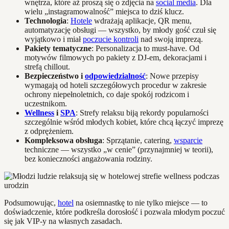
wnętrza, które aż proszą się o zdjęcia na
social media
. Dla
wielu „instagramowalność” miejsca to dziś klucz.
Technologia
:
Hotele
wdrażają aplikacje, QR menu,
automatyzację obsługi — wszystko, by młody gość czuł się
wyjątkowo i miał
poczucie kontroli
nad swoją imprezą.
Pakiety tematyczne
: Personalizacja to must-have. Od
motywów filmowych po pakiety z DJ-em, dekoracjami i
strefą chillout.
Bezpieczeństwo i
odpowiedzialność
: Nowe przepisy
wymagają od hoteli szczegółowych procedur w zakresie
ochrony niepełnoletnich, co daje spokój rodzicom i
uczestnikom.
Wellness
i
SPA
: Strefy relaksu biją rekordy popularności
szczególnie wśród młodych kobiet, które chcą łączyć imprezę
z odprężeniem.
Kompleksowa obsługa
: Sprzątanie, catering,
wsparcie
techniczne — wszystko „w cenie” (przynajmniej w teorii),
bez konieczności angażowania rodziny.
Podsumowując,
hotel
na osiemnastkę to nie tylko miejsce — to
doświadczenie, które podkreśla dorosłość i pozwala młodym poczuć
się jak VIP-y na własnych zasadach.