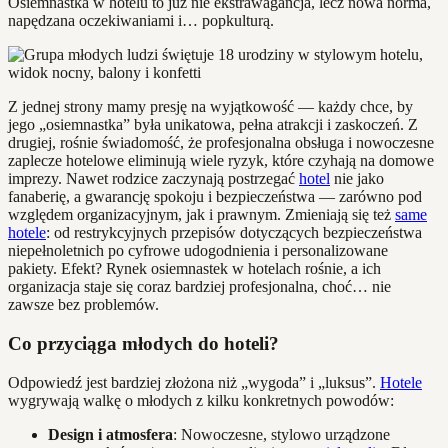
Osiemnastka w hotelu to już nie ekstrawagancja, lecz nowa norma,
napędzana oczekiwaniami i… popkulturą.
Z jednej strony mamy presję na wyjątkowość — każdy chce, by
jego „osiemnastka” była unikatowa, pełna atrakcji i zaskoczeń. Z
drugiej, rośnie świadomość, że profesjonalna obsługa i nowoczesne
zaplecze hotelowe eliminują wiele ryzyk, które czyhają na domowe
imprezy. Nawet rodzice zaczynają postrzegać
hotel
nie jako
fanaberię, a gwarancję spokoju i bezpieczeństwa — zarówno pod
względem organizacyjnym, jak i prawnym. Zmieniają się też
same
hotele
: od restrykcyjnych przepisów dotyczących bezpieczeństwa
niepełnoletnich po cyfrowe udogodnienia i personalizowane
pakiety. Efekt? Rynek osiemnastek w hotelach rośnie, a ich
organizacja staje się coraz bardziej profesjonalna, choć… nie
zawsze bez problemów.
Co przyciąga młodych do hoteli?
Odpowiedź jest bardziej złożona niż „wygoda” i „luksus”.
Hotele
wygrywają walkę o młodych z kilku konkretnych powodów:
Design i atmosfera
: Nowoczesne, stylowo urządzone