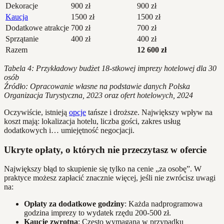
Dekoracje
900 zł
900 zł
Kaucja
1500 zł
1500 zł
Dodatkowe atrakcje
700 zł
700 zł
Sprzątanie
400 zł
400 zł
Razem
12 600 zł
Tabela 4: Przykładowy budżet 18-stkowej imprezy hotelowej dla 30
osób
Źródło: Opracowanie własne na podstawie danych Polska
Organizacja Turystyczna, 2023 oraz ofert hotelowych, 2024
Oczywiście, istnieją
opcje
tańsze i droższe. Największy wpływ na
koszt mają: lokalizacja hotelu, liczba gości, zakres usług
dodatkowych i… umiejętność negocjacji.
Ukryte opłaty, o których nie przeczytasz w ofercie
Największy błąd to skupienie się tylko na cenie „za osobę”. W
praktyce możesz zapłacić znacznie więcej, jeśli nie zwrócisz uwagi
na:
Opłaty za dodatkowe godziny
: Każda nadprogramowa
godzina imprezy to wydatek rzędu 200-500 zł.
Kaucję zwrotną
: Często wymagana w przypadku