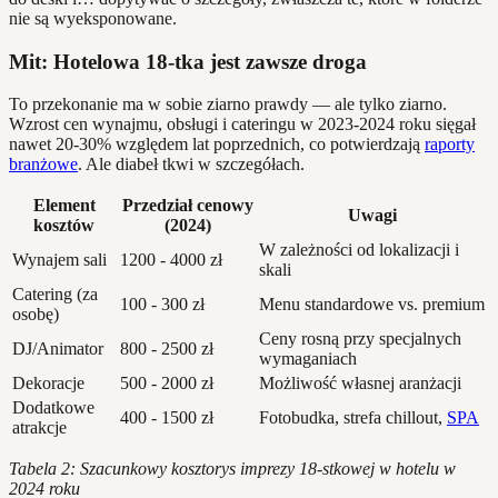
nie są wyeksponowane.
Mit: Hotelowa 18-tka jest zawsze droga
To przekonanie ma w sobie ziarno prawdy — ale tylko ziarno.
Wzrost cen wynajmu, obsługi i cateringu w 2023-2024 roku sięgał
nawet 20-30% względem lat poprzednich, co potwierdzają
raporty
branżowe
. Ale diabeł tkwi w szczegółach.
Element
Przedział cenowy
Uwagi
kosztów
(2024)
W zależności od lokalizacji i
Wynajem sali
1200 - 4000 zł
skali
Catering (za
100 - 300 zł
Menu standardowe vs. premium
osobę)
Ceny rosną przy specjalnych
DJ/Animator
800 - 2500 zł
wymaganiach
Dekoracje
500 - 2000 zł
Możliwość własnej aranżacji
Dodatkowe
400 - 1500 zł
Fotobudka, strefa chillout,
SPA
atrakcje
Tabela 2: Szacunkowy kosztorys imprezy 18-stkowej w hotelu w
2024 roku