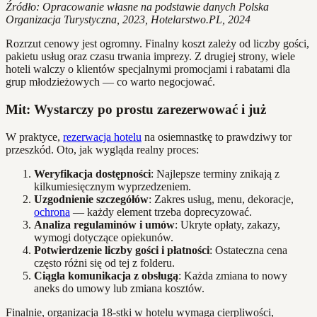
Źródło: Opracowanie własne na podstawie danych Polska
Organizacja Turystyczna, 2023, Hotelarstwo.PL, 2024
Rozrzut cenowy jest ogromny. Finalny koszt zależy od liczby gości,
pakietu usług oraz czasu trwania imprezy. Z drugiej strony, wiele
hoteli walczy o klientów specjalnymi promocjami i rabatami dla
grup młodzieżowych — co warto negocjować.
Mit: Wystarczy po prostu zarezerwować i już
W praktyce,
rezerwacja hotelu
na osiemnastkę to prawdziwy tor
przeszkód. Oto, jak wygląda realny proces:
Weryfikacja dostępności
: Najlepsze terminy znikają z
kilkumiesięcznym wyprzedzeniem.
Uzgodnienie szczegółów
: Zakres usług, menu, dekoracje,
ochrona
— każdy element trzeba doprecyzować.
Analiza regulaminów i umów
: Ukryte opłaty, zakazy,
wymogi dotyczące opiekunów.
Potwierdzenie liczby gości i płatności
: Ostateczna cena
często różni się od tej z folderu.
Ciągła komunikacja z obsługą
: Każda zmiana to nowy
aneks do umowy lub zmiana kosztów.
Finalnie, organizacja 18-stki w hotelu wymaga cierpliwości,