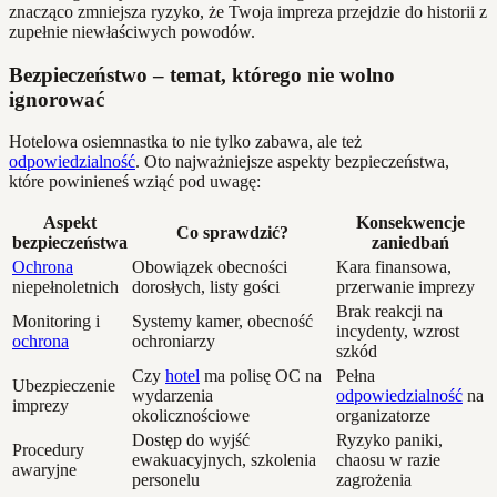
znacząco zmniejsza ryzyko, że Twoja impreza przejdzie do historii z
zupełnie niewłaściwych powodów.
Bezpieczeństwo – temat, którego nie wolno
ignorować
Hotelowa osiemnastka to nie tylko zabawa, ale też
odpowiedzialność
. Oto najważniejsze aspekty bezpieczeństwa,
które powinieneś wziąć pod uwagę:
Aspekt
Konsekwencje
Co sprawdzić?
bezpieczeństwa
zaniedbań
Ochrona
Obowiązek obecności
Kara finansowa,
niepełnoletnich
dorosłych, listy gości
przerwanie imprezy
Brak reakcji na
Monitoring i
Systemy kamer, obecność
incydenty, wzrost
ochrona
ochroniarzy
szkód
Czy
hotel
ma polisę OC na
Pełna
Ubezpieczenie
wydarzenia
odpowiedzialność
na
imprezy
okolicznościowe
organizatorze
Dostęp do wyjść
Ryzyko paniki,
Procedury
ewakuacyjnych, szkolenia
chaosu w razie
awaryjne
personelu
zagrożenia