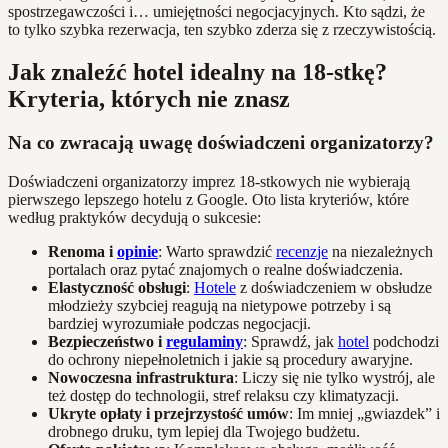
spostrzegawczości i… umiejętności negocjacyjnych. Kto sądzi, że
to tylko szybka rezerwacja, ten szybko zderza się z rzeczywistością.
Jak znaleźć hotel idealny na 18-stkę?
Kryteria, których nie znasz
Na co zwracają uwagę doświadczeni organizatorzy?
Doświadczeni organizatorzy imprez 18-stkowych nie wybierają
pierwszego lepszego hotelu z Google. Oto lista kryteriów, które
według praktyków decydują o sukcesie:
Renoma i
opinie
: Warto sprawdzić
recenzje
na niezależnych
portalach oraz pytać znajomych o realne doświadczenia.
Elastyczność obsługi
:
Hotele
z doświadczeniem w obsłudze
młodzieży szybciej reagują na nietypowe potrzeby i są
bardziej wyrozumiałe podczas negocjacji.
Bezpieczeństwo i
regulaminy
: Sprawdź, jak
hotel
podchodzi
do ochrony niepełnoletnich i jakie są procedury awaryjne.
Nowoczesna infrastruktura
: Liczy się nie tylko wystrój, ale
też dostęp do technologii, stref relaksu czy klimatyzacji.
Ukryte opłaty i przejrzystość umów
: Im mniej „gwiazdek” i
drobnego druku, tym lepiej dla Twojego budżetu.