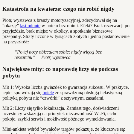
Katastrofa na kwaterze: czego nie robić nigdy
Piotr, wystawca z branży motoryzacyjnej, zdecydował się na
“okazję”
last minute
w hotelu bez opinii. Efekt? Brak rezerwacji po
przyjeździe, brak miejsc w okolicy, a spotkania biznesowe
przepadły. Straty liczone w tysiącach złotych i jedno postanowienie
na przyszłość:
“Po tej nocy obiecałem sobie: nigdy więcej bez
researchu” — Piotr, wystawca
Największe mity: co naprawdę liczy się podczas
pobytu
Mit 1: Wysoka liczba gwiazdek to gwarancja sukcesu. W praktyce,
lepiej sprawdzają się
hotele
ze sprawdzoną obsługą i elastyczną
polityką pobytu niż “czwórki” z sztywnymi zasadami.
Mit 2: Liczy się tylko lokalizacja. Zamiast tego, doświadczeni
uczestnicy wskazują na priorytet: niezawodność Wi-Fi, ciche
pokoje, szybki serwis i możliwość późnego wymeldowania.
Mini-ankieta wśród bywalców targów pokazuje, że kluczowe są: