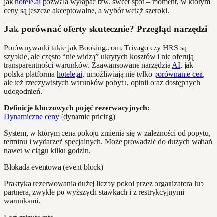
jak
hotele
.
ai
pozwala wyłapać tzw. sweet spot – moment, w którym
ceny są jeszcze akceptowalne, a wybór wciąż szeroki.
Jak porównać oferty skutecznie? Przegląd narzędzi
Porównywarki takie jak Booking.com, Trivago czy HRS są
szybkie, ale często “nie widzą” ukrytych kosztów i nie oferują
transparentności warunków. Zaawansowane narzędzia
AI
, jak
polska platforma
hotele
.
ai
, umożliwiają nie tylko
porównanie cen
,
ale też rzeczywistych warunków pobytu, opinii oraz dostępnych
udogodnień.
Definicje kluczowych pojęć rezerwacyjnych:
Dynamiczne ceny
(dynamic pricing)
System, w którym cena pokoju zmienia się w zależności od popytu,
terminu i wydarzeń specjalnych. Może prowadzić do dużych wahań
nawet w ciągu kilku godzin.
Blokada eventowa (event block)
Praktyka rezerwowania dużej liczby pokoi przez organizatora lub
partnera, zwykle po wyższych stawkach i z restrykcyjnymi
warunkami.