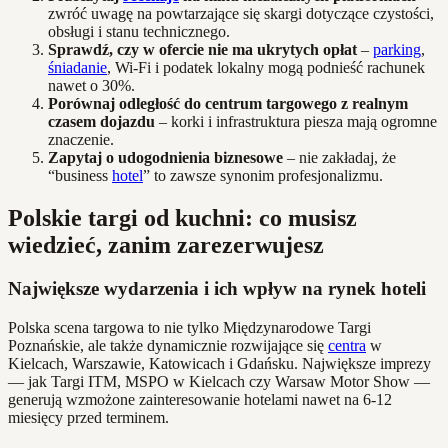
zwróć uwagę na powtarzające się skargi dotyczące czystości,
obsługi i stanu technicznego.
Sprawdź, czy w ofercie nie ma ukrytych opłat
–
parking
,
śniadanie
, Wi-Fi i podatek lokalny mogą podnieść rachunek
nawet o 30%.
Porównaj odległość do centrum targowego z realnym
czasem dojazdu
– korki i infrastruktura piesza mają ogromne
znaczenie.
Zapytaj o udogodnienia biznesowe
– nie zakładaj, że
“business
hotel
” to zawsze synonim profesjonalizmu.
Polskie targi od kuchni: co musisz
wiedzieć, zanim zarezerwujesz
Największe wydarzenia i ich wpływ na rynek hoteli
Polska scena targowa to nie tylko Międzynarodowe Targi
Poznańskie, ale także dynamicznie rozwijające się
centra
w
Kielcach, Warszawie, Katowicach i Gdańsku. Największe imprezy
— jak Targi ITM, MSPO w Kielcach czy Warsaw Motor Show —
generują wzmożone zainteresowanie hotelami nawet na 6-12
miesięcy przed terminem.