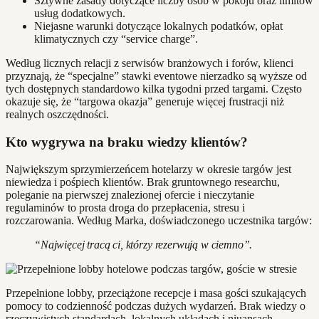
Sztywne zasady dotyczące liczby osób w pokoju oraz limitów
usług dodatkowych.
Niejasne warunki dotyczące lokalnych podatków, opłat
klimatycznych czy “service charge”.
Według licznych relacji z serwisów branżowych i forów, klienci
przyznają, że “specjalne” stawki eventowe nierzadko są wyższe od
tych dostępnych standardowo kilka tygodni przed targami. Często
okazuje się, że “targowa okazja” generuje więcej frustracji niż
realnych oszczędności.
Kto wygrywa na braku wiedzy klientów?
Największym sprzymierzeńcem hotelarzy w okresie targów jest
niewiedza i pośpiech klientów. Brak gruntownego researchu,
poleganie na pierwszej znalezionej ofercie i nieczytanie
regulaminów to prosta droga do przepłacenia, stresu i
rozczarowania. Według Marka, doświadczonego uczestnika targów:
“Najwięcej tracą ci, którzy rezerwują w ciemno”.
Przepełnione lobby, przeciążone recepcje i masa gości szukających
pomocy to codzienność podczas dużych wydarzeń. Brak wiedzy o
rzeczywistych standardach, lokalnych układach i niuansach