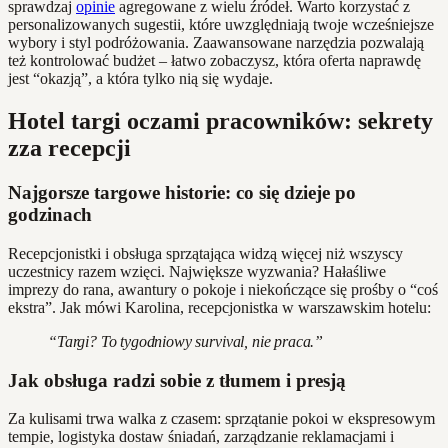
sprawdzaj
opinie
agregowane z wielu źródeł. Warto korzystać z
personalizowanych sugestii, które uwzględniają twoje wcześniejsze
wybory i styl podróżowania. Zaawansowane narzędzia pozwalają
też kontrolować budżet – łatwo zobaczysz, która oferta naprawdę
jest “okazją”, a która tylko nią się wydaje.
Hotel targi oczami pracowników: sekrety
zza recepcji
Najgorsze targowe historie: co się dzieje po
godzinach
Recepcjonistki i obsługa sprzątająca widzą więcej niż wszyscy
uczestnicy razem wzięci. Największe wyzwania? Hałaśliwe
imprezy do rana, awantury o pokoje i niekończące się prośby o “coś
ekstra”. Jak mówi Karolina, recepcjonistka w warszawskim hotelu:
“Targi? To tygodniowy survival, nie praca.”
Jak obsługa radzi sobie z tłumem i presją
Za kulisami trwa walka z czasem: sprzątanie pokoi w ekspresowym
tempie, logistyka dostaw śniadań, zarządzanie reklamacjami i