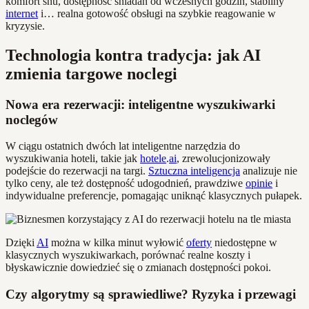
komfort snu, dostępność śniadań od wczesnych godzin, stabilny
internet
i… realna gotowość obsługi na szybkie reagowanie w
kryzysie.
Technologia kontra tradycja: jak AI
zmienia targowe noclegi
Nowa era rezerwacji: inteligentne wyszukiwarki
noclegów
W ciągu ostatnich dwóch lat inteligentne narzędzia do
wyszukiwania hoteli, takie jak
hotele
.
ai
, zrewolucjonizowały
podejście do rezerwacji na targi.
Sztuczna inteligencja
analizuje nie
tylko ceny, ale też dostępność udogodnień, prawdziwe
opinie
i
indywidualne preferencje, pomagając uniknąć klasycznych pułapek.
Dzięki
AI
można w kilka minut wyłowić
oferty
niedostępne w
klasycznych wyszukiwarkach, porównać realne koszty i
błyskawicznie dowiedzieć się o zmianach dostępności pokoi.
Czy algorytmy są sprawiedliwe? Ryzyka i przewagi