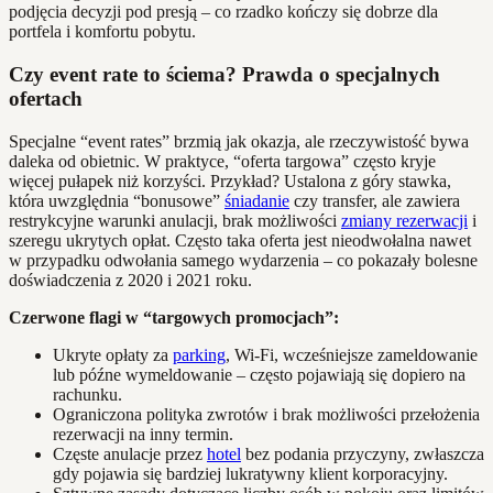
podjęcia decyzji pod presją – co rzadko kończy się dobrze dla
portfela i komfortu pobytu.
Czy event rate to ściema? Prawda o specjalnych
ofertach
Specjalne “event rates” brzmią jak okazja, ale rzeczywistość bywa
daleka od obietnic. W praktyce, “oferta targowa” często kryje
więcej pułapek niż korzyści. Przykład? Ustalona z góry stawka,
która uwzględnia “bonusowe”
śniadanie
czy transfer, ale zawiera
restrykcyjne warunki anulacji, brak możliwości
zmiany rezerwacji
i
szeregu ukrytych opłat. Często taka oferta jest nieodwołalna nawet
w przypadku odwołania samego wydarzenia – co pokazały bolesne
doświadczenia z 2020 i 2021 roku.
Czerwone flagi w “targowych promocjach”:
Ukryte opłaty za
parking
, Wi-Fi, wcześniejsze zameldowanie
lub późne wymeldowanie – często pojawiają się dopiero na
rachunku.
Ograniczona polityka zwrotów i brak możliwości przełożenia
rezerwacji na inny termin.
Częste anulacje przez
hotel
bez podania przyczyny, zwłaszcza
gdy pojawia się bardziej lukratywny klient korporacyjny.