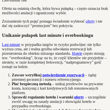
Last-minute rate
Oferta na ostatnią chwilę, która bywa pułapką – często oznacza brak
możliwości anulacji i ograniczony wybór.
Zrozumienie tych pojęć pomaga świadomie wybierać
oferty
i nie
dać się zaskoczyć “promocjom” bez pokrycia.
Unikanie pułapek last minute i overbookingu
Last minute
w przypadku targów to ryzyko podwójne: nie tylko
wyższa cena, ale i realna groźba odwołania rezerwacji lub
przeniesienia do obiektu niższego standardu.
Hotele
często stosują
tzw. “overbooking”, licząc na to, że część klientów nie przyjedzie –
niestety, w razie kompletnej frekwencji, “nadprogramowy” gość
zostaje na lodzie.
Zawsze weryfikuj
potwierdzenie rezerwacji
– żądaj
pisemnej gwarancji i numeru referencyjnego.
Płać bezpieczną metodą
– unikaj przelewów na prywatne
konta, korzystaj z kart kredytowych lub renomowanych
platform.
Sprawdź regulamin hotelu i warunki
oferty
– szczególnie
zwróć uwagę na zasady anulacji i obowiązki hotelu w
przypadku overbookingu.