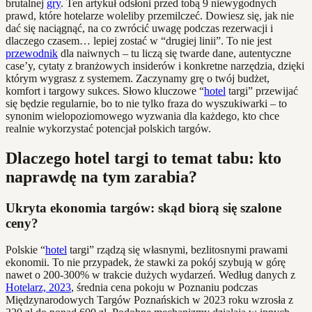
brutalnej
gry
. Ten artykuł odsłoni przed tobą 9 niewygodnych
prawd, które hotelarze woleliby przemilczeć. Dowiesz się, jak nie
dać się naciągnąć, na co zwrócić uwagę podczas rezerwacji i
dlaczego czasem… lepiej zostać w “drugiej linii”. To nie jest
przewodnik
dla naiwnych – tu liczą się twarde dane, autentyczne
case’y, cytaty z branżowych insiderów i konkretne narzędzia, dzięki
którym wygrasz z systemem. Zaczynamy grę o twój budżet,
komfort i targowy sukces. Słowo kluczowe “
hotel
targi” przewijać
się będzie regularnie, bo to nie tylko fraza do wyszukiwarki – to
synonim wielopoziomowego wyzwania dla każdego, kto chce
realnie wykorzystać potencjał polskich targów.
Dlaczego hotel targi to temat tabu: kto
naprawdę na tym zarabia?
Ukryta ekonomia targów: skąd biorą się szalone
ceny?
Polskie “
hotel
targi” rządzą się własnymi, bezlitosnymi prawami
ekonomii. To nie przypadek, że stawki za pokój szybują w górę
nawet o 200-300% w trakcie dużych wydarzeń. Według danych z
Hotelarz, 2023
, średnia cena pokoju w Poznaniu podczas
Międzynarodowych Targów Poznańskich w 2023 roku wzrosła z