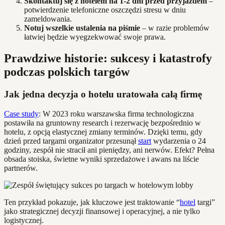
Skontaktuj się z hotelem na 1-2 dni przed przyjazdem
–
potwierdzenie telefoniczne oszczędzi stresu w dniu
zameldowania.
Notuj wszelkie ustalenia na piśmie
– w razie problemów
łatwiej będzie wyegzekwować swoje prawa.
Prawdziwe historie: sukcesy i katastrofy
podczas polskich targów
Jak jedna decyzja o hotelu uratowała całą firmę
Case study
: W 2023 roku warszawska firma technologiczna
postawiła na gruntowny research i rezerwację bezpośrednio w
hotelu, z opcją elastycznej zmiany terminów. Dzięki temu, gdy
dzień przed targami organizator przesunął
start
wydarzenia o 24
godziny, zespół nie stracił ani pieniędzy, ani nerwów. Efekt? Pełna
obsada stoiska, świetne wyniki sprzedażowe i awans na liście
partnerów.
Ten przykład pokazuje, jak kluczowe jest traktowanie “
hotel
targi”
jako strategicznej decyzji finansowej i operacyjnej, a nie tylko
logistycznej.