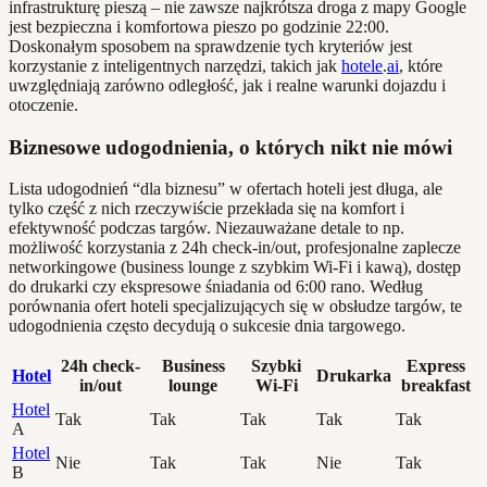
infrastrukturę pieszą – nie zawsze najkrótsza droga z mapy Google
jest bezpieczna i komfortowa pieszo po godzinie 22:00.
Doskonałym sposobem na sprawdzenie tych kryteriów jest
korzystanie z inteligentnych narzędzi, takich jak
hotele
.
ai
, które
uwzględniają zarówno odległość, jak i realne warunki dojazdu i
otoczenie.
Biznesowe udogodnienia, o których nikt nie mówi
Lista udogodnień “dla biznesu” w ofertach hoteli jest długa, ale
tylko część z nich rzeczywiście przekłada się na komfort i
efektywność podczas targów. Niezauważane detale to np.
możliwość korzystania z 24h check-in/out, profesjonalne zaplecze
networkingowe (business lounge z szybkim Wi-Fi i kawą), dostęp
do drukarki czy ekspresowe śniadania od 6:00 rano. Według
porównania ofert hoteli specjalizujących się w obsłudze targów, te
udogodnienia często decydują o sukcesie dnia targowego.
24h check-
Business
Szybki
Express
Hotel
Drukarka
in/out
lounge
Wi-Fi
breakfast
Hotel
Tak
Tak
Tak
Tak
Tak
A
Hotel
Nie
Tak
Tak
Nie
Tak
B