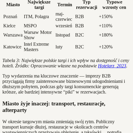
Największe
Typ
Typowe
Miasto
Termin
targi
rezerwacji
wzrosty cen
maj-
Poznań
ITM, Polagra
B2B
+150%
czerwiec
Kielce
MSPO
wrzesień
B2B
+110%
Warsaw Motor
Warszawa
listopad
B2C
+180%
Show
Intel Extreme
Katowice
luty
B2C
+120%
Masters
Tabela 3: Największe polskie targi i ich wpływ na dostępność i ceny
hoteli. Źródło: Opracowanie własne na podstawie
Hotelarz, 2023
.
Typ wydarzenia ma kluczowe znaczenie — imprezy B2B
przyciągają firmy zainteresowane biznesowymi udogodnieniami i
dłuższym pobytem, podczas gdy targi konsumenckie generują
krótsze, ale bardziej intensywne “piki” w rezerwacjach.
Miasto żyje inaczej: transport, restauracje,
afterparty
W okresie targowym miasta zmieniają swój rytm. Publiczny
transport kursuje dłużej, restauracje w okolicach centrów
wystawienniczych przeżywają oblężenie, a taksówki… potrafią