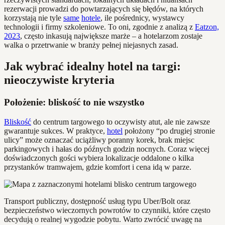
rezerwacji prowadzi do powtarzających się błędów, na których
korzystają nie tyle
same
hotele
, ile pośrednicy, wystawcy
technologii i firmy szkoleniowe. To oni, zgodnie z analizą z
Eatzon,
2023
, często inkasują największe marże – a hotelarzom zostaje
walka o przetrwanie w branży pełnej niejasnych zasad.
Jak wybrać idealny hotel na targi:
nieoczywiste kryteria
Położenie: bliskość to nie wszystko
Bliskość
do centrum targowego to oczywisty atut, ale nie zawsze
gwarantuje sukces. W praktyce,
hotel
położony “po drugiej stronie
ulicy” może oznaczać uciążliwy poranny korek, brak miejsc
parkingowych i hałas do późnych godzin nocnych. Coraz więcej
doświadczonych gości wybiera lokalizacje oddalone o kilka
przystanków tramwajem, gdzie komfort i cena idą w parze.
Transport publiczny, dostępność usług typu Uber/Bolt oraz
bezpieczeństwo wieczornych powrotów to czynniki, które często
decydują o realnej wygodzie pobytu. Warto zwrócić uwagę na