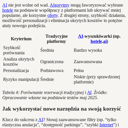
AI
nie jest wolne od wad.
Algorytmy
mogą faworyzować wybrane
hotele
na podstawie współpracy z platformami lub ukrywać mniej
popularne, ale korzystne
oferty
. Z drugiej strony, szybkość działania,
możliwość personalizacji i eliminacja ukrytych kosztów to potężne
atuty nowego podejścia.
Tradycyjne
AI
-wyszukiwarki (np.
Kryterium
platformy
hotele
.
ai
)
Szybkość
Średnia
Bardzo wysoka
porównania
Analiza ukrytych
Ograniczona
Zaawansowana
kosztów
Personalizacja
Podstawowa
Pełna
Niskie (przy sprawdzonej
Ryzyko manipulacji
Średnie
platformie)
Tabela 4: Porównanie rezerwacji tradycyjnej i
AI
. Źródło:
Opracowanie własne na podstawie testów maj 2025.
Jak wykorzystać nowe narzędzia na swoją korzyść
Klucz do sukcesu z
AI
? Stosuj zaawansowane filtry (np. “tylko
elastyczna anulacja”, “dostępność parkingu”, “szybki
Internet
”) i