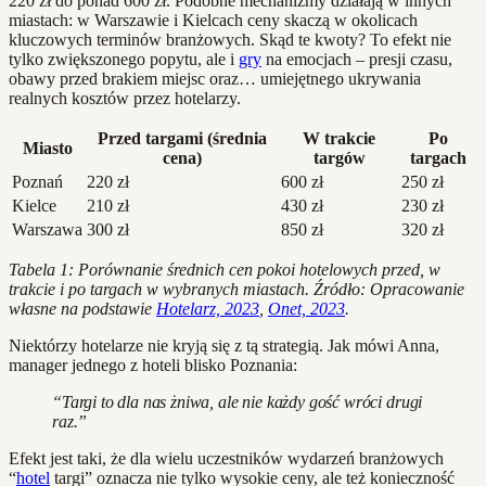
220 zł do ponad 600 zł. Podobne mechanizmy działają w innych
miastach: w Warszawie i Kielcach ceny skaczą w okolicach
kluczowych terminów branżowych. Skąd te kwoty? To efekt nie
tylko zwiększonego popytu, ale i
gry
na emocjach – presji czasu,
obawy przed brakiem miejsc oraz… umiejętnego ukrywania
realnych kosztów przez hotelarzy.
Przed targami (średnia
W trakcie
Po
Miasto
cena)
targów
targach
Poznań
220 zł
600 zł
250 zł
Kielce
210 zł
430 zł
230 zł
Warszawa
300 zł
850 zł
320 zł
Tabela 1: Porównanie średnich cen pokoi hotelowych przed, w
trakcie i po targach w wybranych miastach. Źródło: Opracowanie
własne na podstawie
Hotelarz, 2023
,
Onet, 2023
.
Niektórzy hotelarze nie kryją się z tą strategią. Jak mówi Anna,
manager jednego z hoteli blisko Poznania:
“Targi to dla nas żniwa, ale nie każdy gość wróci drugi
raz.”
Efekt jest taki, że dla wielu uczestników wydarzeń branżowych
“
hotel
targi” oznacza nie tylko wysokie ceny, ale też konieczność