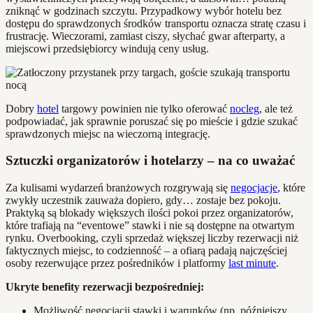
zniknąć w godzinach szczytu. Przypadkowy wybór hotelu bez
dostępu do sprawdzonych środków transportu oznacza stratę czasu i
frustrację. Wieczorami, zamiast ciszy, słychać gwar afterparty, a
miejscowi przedsiębiorcy windują ceny usług.
Dobry
hotel
targowy powinien nie tylko oferować
nocleg
, ale też
podpowiadać, jak sprawnie poruszać się po mieście i gdzie szukać
sprawdzonych miejsc na wieczorną integrację.
Sztuczki organizatorów i hotelarzy – na co uważać
Za kulisami wydarzeń branżowych rozgrywają się
negocjacje
, które
zwykły uczestnik zauważa dopiero, gdy… zostaje bez pokoju.
Praktyką są blokady większych ilości pokoi przez organizatorów,
które trafiają na “eventowe” stawki i nie są dostępne na otwartym
rynku. Overbooking, czyli sprzedaż większej liczby rezerwacji niż
faktycznych miejsc, to codzienność – a ofiarą padają najczęściej
osoby rezerwujące przez pośredników i platformy
last minute
.
Ukryte benefity rezerwacji bezpośredniej:
Możliwość negocjacji stawki i warunków (np. późniejszy