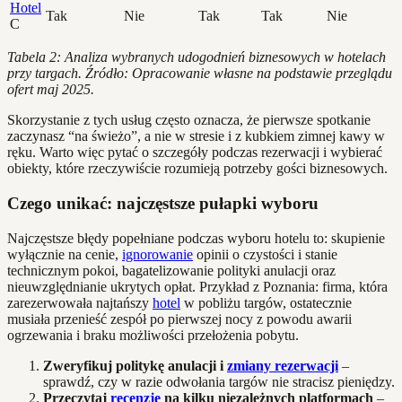
Hotel
Tak
Nie
Tak
Tak
Nie
C
Tabela 2: Analiza wybranych udogodnień biznesowych w hotelach
przy targach. Źródło: Opracowanie własne na podstawie przeglądu
ofert maj 2025.
Skorzystanie z tych usług często oznacza, że pierwsze spotkanie
zaczynasz “na świeżo”, a nie w stresie i z kubkiem zimnej kawy w
ręku. Warto więc pytać o szczegóły podczas rezerwacji i wybierać
obiekty, które rzeczywiście rozumieją potrzeby gości biznesowych.
Czego unikać: najczęstsze pułapki wyboru
Najczęstsze błędy popełniane podczas wyboru hotelu to: skupienie
wyłącznie na cenie,
ignorowanie
opinii o czystości i stanie
technicznym pokoi, bagatelizowanie polityki anulacji oraz
nieuwzględnianie ukrytych opłat. Przykład z Poznania: firma, która
zarezerwowała najtańszy
hotel
w pobliżu targów, ostatecznie
musiała przenieść zespół po pierwszej nocy z powodu awarii
ogrzewania i braku możliwości przełożenia pobytu.
Zweryfikuj politykę anulacji i
zmiany rezerwacji
–
sprawdź, czy w razie odwołania targów nie stracisz pieniędzy.
Przeczytaj
recenzje
na kilku niezależnych platformach
–