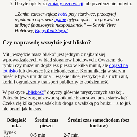
Ukryte opłaty za
zmiany rezerwacji
lub przedłużenie pobytu.
„Zanim zarezerwujesz
hotel
przy starówce, przeczytaj
regulamin i sprawdź
opinie
byłych gości – to pozwoli ci
uniknąć finansowych niespodzianek.” — Savoir Vivre
Hotelowy,
EnjoyYourStay.pl
Czy naprawdę wszędzie jest blisko?
Mit „wszędzie masz blisko” jest jednym z najbardziej
wprowadzających w błąd sloganów hotelowych. Owszem, do
rynku czy muzeum dojdziesz pieszo w kilka minut, ale
dojazd na
lotnisko
lub dworzec już niekoniecznie. Komunikacja w starym
mieście bywa utrudniona – wąskie ulice, restrykcje dla ruchu aut,
korki i ograniczony transport publiczny to codzienność.
W praktyce „
bliskość
” dotyczy głównie turystycznych atrakcji.
Potrzebujesz zorganizować spotkanie biznesowe poza starówką?
Czeka cię kilka przesiadek lub droga z walizką po bruku – a to już
nie brzmi jak luksus.
Odległość
Średni czas
Średni czas samochodem (bez
od...
pieszo
korków)
Rynek
0-5 min
2-7 min