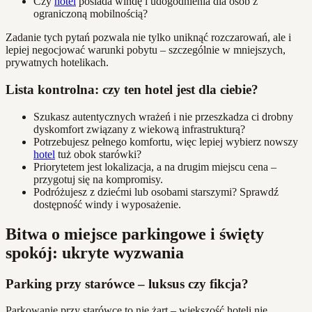
Czy
hotel
posiada windę i udogodnienia dla osób z
ograniczoną mobilnością?
Zadanie tych pytań pozwala nie tylko uniknąć rozczarowań, ale i
lepiej negocjować warunki pobytu – szczególnie w mniejszych,
prywatnych hotelikach.
Lista kontrolna: czy ten hotel jest dla ciebie?
Szukasz autentycznych wrażeń i nie przeszkadza ci drobny
dyskomfort związany z wiekową infrastrukturą?
Potrzebujesz pełnego komfortu, więc lepiej wybierz nowszy
hotel
tuż obok starówki?
Priorytetem jest lokalizacja, a na drugim miejscu cena –
przygotuj się na kompromisy.
Podróżujesz z dziećmi lub osobami starszymi? Sprawdź
dostępność windy i wyposażenie.
Bitwa o miejsce parkingowe i święty
spokój: ukryte wyzwania
Parking przy starówce – luksus czy fikcja?
Parkowanie przy starówce to nie żart – większość hoteli nie