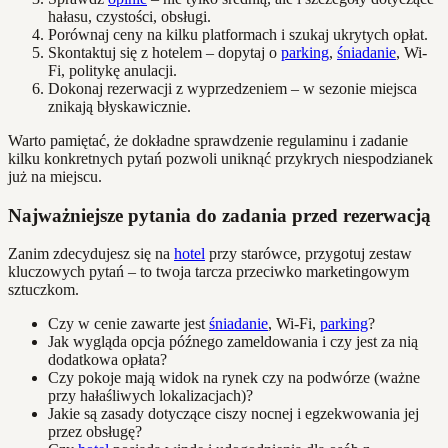
hałasu, czystości, obsługi.
Porównaj ceny na kilku platformach i szukaj ukrytych opłat.
Skontaktuj się z hotelem – dopytaj o
parking
,
śniadanie
, Wi-
Fi, politykę anulacji.
Dokonaj rezerwacji z wyprzedzeniem – w sezonie miejsca
znikają błyskawicznie.
Warto pamiętać, że dokładne sprawdzenie regulaminu i zadanie
kilku konkretnych pytań pozwoli uniknąć przykrych niespodzianek
już na miejscu.
Najważniejsze pytania do zadania przed rezerwacją
Zanim zdecydujesz się na
hotel
przy starówce, przygotuj zestaw
kluczowych pytań – to twoja tarcza przeciwko marketingowym
sztuczkom.
Czy w cenie zawarte jest
śniadanie
, Wi-Fi,
parking
?
Jak wygląda opcja późnego zameldowania i czy jest za nią
dodatkowa opłata?
Czy pokoje mają widok na rynek czy na podwórze (ważne
przy hałaśliwych lokalizacjach)?
Jakie są zasady dotyczące ciszy nocnej i egzekwowania jej
przez obsługę?