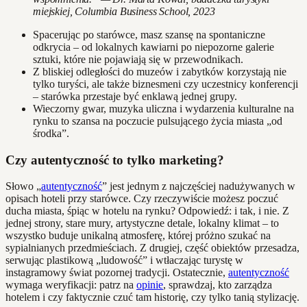
miejskiej, Columbia Business School, 2023
Spacerując po starówce, masz szansę na spontaniczne
odkrycia – od lokalnych kawiarni po niepozorne galerie
sztuki, które nie pojawiają się w przewodnikach.
Z bliskiej odległości do muzeów i zabytków korzystają nie
tylko turyści, ale także biznesmeni czy uczestnicy konferencji
– starówka przestaje być enklawą jednej grupy.
Wieczorny gwar, muzyka uliczna i wydarzenia kulturalne na
rynku to szansa na poczucie pulsującego życia miasta „od
środka”.
Czy autentyczność to tylko marketing?
Słowo „
autentyczność
” jest jednym z najczęściej nadużywanych w
opisach hoteli przy starówce. Czy rzeczywiście możesz poczuć
ducha miasta, śpiąc w hotelu na rynku? Odpowiedź: i tak, i nie. Z
jednej strony, stare mury, artystyczne detale, lokalny klimat – to
wszystko buduje unikalną atmosferę, której próżno szukać na
sypialnianych przedmieściach. Z drugiej, część obiektów przesadza,
serwując plastikową „ludowość” i wtłaczając turystę w
instagramowy świat pozornej tradycji. Ostatecznie,
autentyczność
wymaga weryfikacji: patrz na
opinie
, sprawdzaj, kto zarządza
hotelem i czy faktycznie czuć tam historię, czy tylko tanią stylizację.