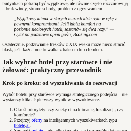
budynkach potrafią być wyjątkowe, ale równie często rozczarowują
– brak windy, strome schody, problem z ogrzewaniem.
„Wyjątkowy klimat w starych murach idzie ręka w rękę z
pewnymi kompromisami. Jeśli lubisz komfort na
poziomie sieciowych hoteli, zastanów się dwa razy.” —
Cytat na podstawie opinii gości, Booking.com
Ostatecznie, podziwianie fresków z XIX wieku może nieco stracić
blask, jeśli każda noc to walka z hałasem lub chłodem.
Jak wybrać hotel przy starówce i nie
żałować: praktyczny przewodnik
Krok po kroku: od wyszukiwania do rezerwacji
Wybór hotelu przy starówce wymaga strategicznego podejścia – nie
wystarczy kliknąć pierwszy wynik w wyszukiwarce.
Określ priorytety: czy zależy ci na klimacie, lokalizacji, czy
komforcie?
Przejrzyj
oferty
na inteligentnych wyszukiwarkach typu
hotele
.
ai
.
Sprawdź
opinie
– nie tylko średnią, ale i szczegóły dotyczące