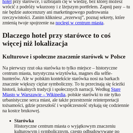
hotel
przy starówce, i uzbrajam cię w wiedzę, bez której możesz
wrócić z podróży wkurzony i z lżejszym portfelem. Zapnij pasy – tu
nie będzie autocenzury ani marketingowego pudrowania
rzeczywistości. Zanim klikniesz „rezerwuj”, poznaj sekrety, które
zmienią twoje spojrzenie na
noclegi w centrum miasta
.
Dlaczego hotel przy starówce to coś
więcej niż lokalizacja
Kulturowe i społeczne znaczenie starówek w Polsce
Na pierwszy rzut oka starówka to tylko miejsce – historyczne
centrum miasta, turystyczna wizytówka, magnes dla selfie-
hunterów. Ale w polskim kontekście starówka nosi na barkach
znacznie większy ciężar symboliczny. To tu przecinają się ścieżki
historii, lokalnych tradycji i społecznych narracji. Według
Stare
Miasto w Warszawie – Wikipedia
, polskie starówki to nie tylko
urbanistyczne serca miast, ale także przestrzenie reinterpretacji
tożsamości, gdzie przeszłość i współczesność stykają się codziennie
na kostce brukowej.
Starówka
Historyczne centrum miasta o wyjątkowym znaczeniu
kulturowym i symbolicznym, często odbudowywane po