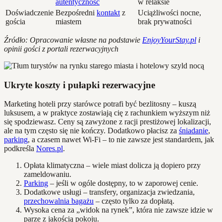
autentyczność
w relaksie
Doświadczenie
Bezpośredni
kontakt
z
Uciążliwości nocne,
gościa
miastem
brak prywatności
Źródło: Opracowanie własne na podstawie
EnjoyYourStay.pl
i
opinii gości z portali rezerwacyjnych
Ukryte koszty i pułapki rezerwacyjne
Marketing hoteli przy starówce potrafi być bezlitosny – kuszą
luksusem, a w praktyce zostawiają cię z rachunkiem wyższym niż
się spodziewasz. Ceny są zawyżone z racji prestiżowej lokalizacji,
ale na tym często się nie kończy. Dodatkowo płacisz za
śniadanie
,
parking
, a czasem nawet Wi-Fi – to nie zawsze jest standardem, jak
podkreśla
Nores.pl
.
Opłata klimatyczna – wiele miast dolicza ją dopiero przy
zameldowaniu.
Parking
– jeśli w ogóle dostępny, to w zaporowej cenie.
Dodatkowe usługi – transfery, organizacja zwiedzania,
przechowalnia bagażu
– często tylko za dopłatą.
Wysoka cena za „widok na rynek”, która nie zawsze idzie w
parze z jakością pokoju.