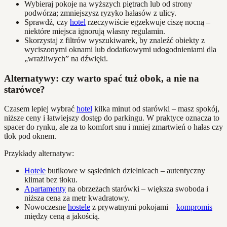
Wybieraj pokoje na wyższych piętrach lub od strony
podwórza; zmniejszysz ryzyko hałasów z ulicy.
Sprawdź, czy
hotel
rzeczywiście egzekwuje ciszę nocną –
niektóre miejsca ignorują własny regulamin.
Skorzystaj z filtrów wyszukiwarek, by znaleźć obiekty z
wyciszonymi oknami lub dodatkowymi udogodnieniami dla
„wrażliwych” na dźwięki.
Alternatywy: czy warto spać tuż obok, a nie na
starówce?
Czasem lepiej wybrać
hotel
kilka minut od starówki – masz spokój,
niższe ceny i łatwiejszy dostęp do parkingu. W praktyce oznacza to
spacer do rynku, ale za to komfort snu i mniej zmartwień o hałas czy
tłok pod oknem.
Przykłady alternatyw:
Hotele
butikowe w sąsiednich dzielnicach – autentyczny
klimat bez tłoku.
Apartamenty
na obrzeżach starówki – większa swoboda i
niższa cena za metr kwadratowy.
Nowoczesne
hostele
z prywatnymi pokojami –
kompromis
między ceną a jakością.