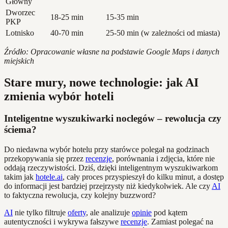
Główny
Dworzec
18-25 min
15-35 min
PKP
Lotnisko
40-70 min
25-50 min (w zależności od miasta)
Źródło: Opracowanie własne na podstawie Google Maps i danych
miejskich
Stare mury, nowe technologie: jak AI
zmienia wybór hoteli
Inteligentne wyszukiwarki noclegów – rewolucja czy
ściema?
Do niedawna wybór hotelu przy starówce polegał na godzinach
przekopywania się przez
recenzje
, porównania i zdjęcia, które nie
oddają rzeczywistości. Dziś, dzięki inteligentnym wyszukiwarkom
takim jak
hotele.ai
, cały proces przyspieszył do kilku minut, a dostęp
do informacji jest bardziej przejrzysty niż kiedykolwiek. Ale czy
AI
to faktyczna rewolucja, czy kolejny buzzword?
AI
nie tylko filtruje
oferty
, ale analizuje
opinie
pod kątem
autentyczności i wykrywa fałszywe
recenzje
. Zamiast polegać na