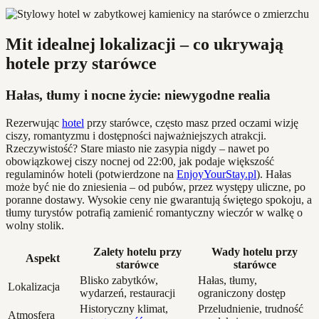
Mit idealnej lokalizacji – co ukrywają
hotele przy starówce
Hałas, tłumy i nocne życie: niewygodne realia
Rezerwując
hotel
przy starówce, często masz przed oczami wizję
ciszy, romantyzmu i dostępności najważniejszych atrakcji.
Rzeczywistość? Stare miasto nie zasypia nigdy – nawet po
obowiązkowej ciszy nocnej od 22:00, jak podaje większość
regulaminów hoteli (potwierdzone na
EnjoyYourStay.pl
). Hałas
może być nie do zniesienia – od pubów, przez występy uliczne, po
poranne dostawy. Wysokie ceny nie gwarantują świętego spokoju, a
tłumy turystów potrafią zamienić romantyczny wieczór w walkę o
wolny stolik.
Zalety hotelu przy
Wady hotelu przy
Aspekt
starówce
starówce
Blisko zabytków,
Hałas, tłumy,
Lokalizacja
wydarzeń, restauracji
ograniczony dostęp
Historyczny klimat,
Przeludnienie, trudność
Atmosfera