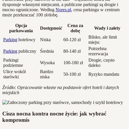
dysponuje własnymi miejscami, a publiczne parkingi są drogie i
mocno ograniczone. Według
Nores.pl
, cena parkingu w centrum
może przekraczać 100 zł/dobę.
Opcja
Cena za
Dostępność
Wady i zalety
parkowania
dobę
Blisko, ale limit
Parking
hotelowy
Niska
60-120 zł
miejsc
Potrzebna
Parking
publiczny
Średnia
80-140 zł
rezerwacja
Parkingi
Drogie, często
Wysoka
100-180 zł
podziemne
daleko
Ulice wokół
Bardzo
50-100 zł
Ryzyko mandatu
starówki
niska
Źródło: Opracowanie własne na podstawie ofert hoteli i danych
miejskich
Cisza nocna kontra nocne życie: jak wybrać
kompromis