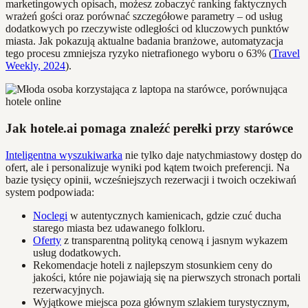
marketingowych opisach, możesz zobaczyć ranking faktycznych
wrażeń gości oraz porównać szczegółowe parametry – od usług
dodatkowych po rzeczywiste odległości od kluczowych punktów
miasta. Jak pokazują aktualne badania branżowe, automatyzacja
tego procesu zmniejsza ryzyko nietrafionego wyboru o 63% (
Travel
Weekly, 2024
).
Jak hotele.ai pomaga znaleźć perełki przy starówce
Inteligentna wyszukiwarka
nie tylko daje natychmiastowy dostęp do
ofert, ale i personalizuje wyniki pod kątem twoich preferencji. Na
bazie tysięcy opinii, wcześniejszych rezerwacji i twoich oczekiwań
system podpowiada:
Noclegi
w autentycznych kamienicach, gdzie czuć ducha
starego miasta bez udawanego folkloru.
Oferty
z transparentną polityką cenową i jasnym wykazem
usług dodatkowych.
Rekomendacje hoteli z najlepszym stosunkiem ceny do
jakości, które nie pojawiają się na pierwszych stronach portali
rezerwacyjnych.
Wyjątkowe miejsca poza głównym szlakiem turystycznym,