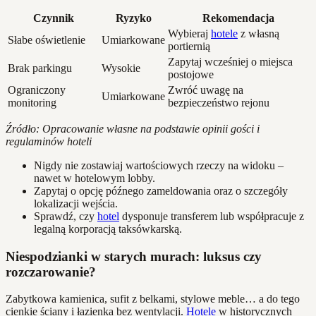
Czynnik
Ryzyko
Rekomendacja
Wybieraj
hotele
z własną
Słabe oświetlenie
Umiarkowane
portiernią
Zapytaj wcześniej o miejsca
Brak parkingu
Wysokie
postojowe
Ograniczony
Zwróć uwagę na
Umiarkowane
monitoring
bezpieczeństwo rejonu
Źródło: Opracowanie własne na podstawie opinii gości i
regulaminów hoteli
Nigdy nie zostawiaj wartościowych rzeczy na widoku –
nawet w hotelowym lobby.
Zapytaj o opcję późnego zameldowania oraz o szczegóły
lokalizacji wejścia.
Sprawdź, czy
hotel
dysponuje transferem lub współpracuje z
legalną korporacją taksówkarską.
Niespodzianki w starych murach: luksus czy
rozczarowanie?
Zabytkowa kamienica, sufit z belkami, stylowe meble… a do tego
cienkie ściany i łazienka bez wentylacji.
Hotele
w historycznych