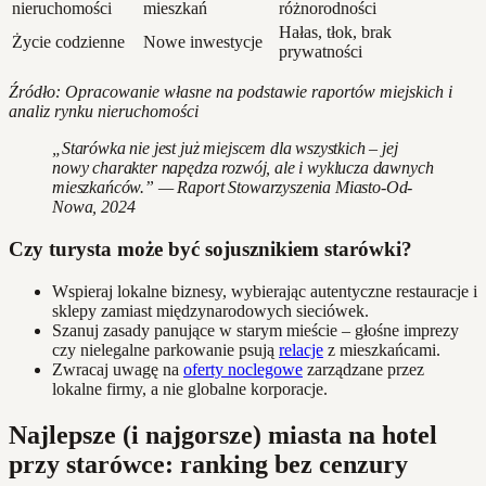
nieruchomości
mieszkań
różnorodności
Hałas, tłok, brak
Życie codzienne
Nowe inwestycje
prywatności
Źródło: Opracowanie własne na podstawie raportów miejskich i
analiz rynku nieruchomości
„Starówka nie jest już miejscem dla wszystkich – jej
nowy charakter napędza rozwój, ale i wyklucza dawnych
mieszkańców.” — Raport Stowarzyszenia Miasto-Od-
Nowa, 2024
Czy turysta może być sojusznikiem starówki?
Wspieraj lokalne biznesy, wybierając autentyczne restauracje i
sklepy zamiast międzynarodowych sieciówek.
Szanuj zasady panujące w starym mieście – głośne imprezy
czy nielegalne parkowanie psują
relacje
z mieszkańcami.
Zwracaj uwagę na
oferty noclegowe
zarządzane przez
lokalne firmy, a nie globalne korporacje.
Najlepsze (i najgorsze) miasta na hotel
przy starówce: ranking bez cenzury