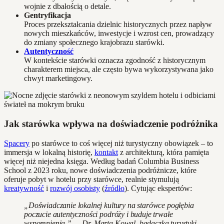
wojnie z dbałością o detale.
Gentryfikacja
Proces przekształcania dzielnic historycznych przez napływ
nowych mieszkańców, inwestycje i wzrost cen, prowadzący
do zmiany społecznego krajobrazu starówki.
Autentyczność
W kontekście starówki oznacza zgodność z historycznym
charakterem miejsca, ale często bywa wykorzystywana jako
chwyt marketingowy.
Jak starówka wpływa na doświadczenie podróżnika
Spacery
po starówce to coś więcej niż turystyczny obowiązek – to
immersja w lokalną historię,
kontakt
z architekturą, która pamięta
więcej niż niejedna księga. Według badań Columbia Business
School z 2023 roku, nowe doświadczenia podróżnicze, które
oferuje pobyt w hotelu przy starówce, realnie stymulują
kreatywność
i
rozwój osobisty
(
źródło
). Cytując ekspertów:
„Doświadczanie lokalnej kultury na starówce pogłębia
poczucie autentyczności podróży i buduje trwałe
wspomnienia.” — Dr. Marta Kowal, badaczka turystyki