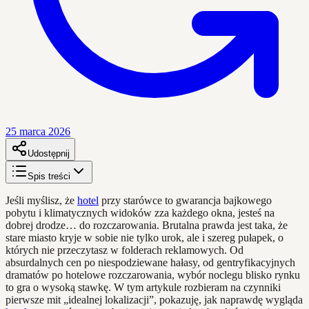
25 marca 2026
Udostępnij
Spis treści
Jeśli myślisz, że
hotel
przy starówce to gwarancja bajkowego
pobytu i klimatycznych widoków zza każdego okna, jesteś na
dobrej drodze… do rozczarowania. Brutalna prawda jest taka, że
stare miasto kryje w sobie nie tylko urok, ale i szereg pułapek, o
których nie przeczytasz w folderach reklamowych. Od
absurdalnych cen po niespodziewane hałasy, od gentryfikacyjnych
dramatów po hotelowe rozczarowania, wybór noclegu blisko rynku
to gra o wysoką stawkę. W tym artykule rozbieram na czynniki
pierwsze mit „idealnej lokalizacji”, pokazuję, jak naprawdę wygląda