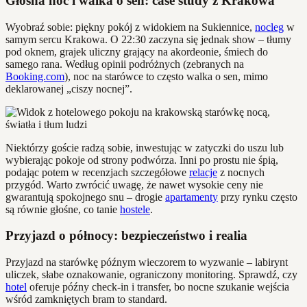
Głośna noc i walka o sen: case study z Krakowa
Wyobraź sobie: piękny pokój z widokiem na Sukiennice,
nocleg
w
samym sercu Krakowa. O 22:30 zaczyna się jednak show – tłumy
pod oknem, grajek uliczny grający na akordeonie, śmiech do
samego rana. Według opinii podróżnych (zebranych na
Booking.com
), noc na starówce to często walka o sen, mimo
deklarowanej „ciszy nocnej”.
Niektórzy goście radzą sobie, inwestując w zatyczki do uszu lub
wybierając pokoje od strony podwórza. Inni po prostu nie śpią,
podając potem w recenzjach szczegółowe
relacje
z nocnych
przygód. Warto zwrócić uwagę, że nawet wysokie ceny nie
gwarantują spokojnego snu – drogie
apartamenty
przy rynku często
są równie głośne, co tanie
hostele
.
Przyjazd o północy: bezpieczeństwo i realia
Przyjazd na starówkę późnym wieczorem to wyzwanie – labirynt
uliczek, słabe oznakowanie, ograniczony monitoring. Sprawdź, czy
hotel
oferuje późny check-in i transfer, bo nocne szukanie wejścia
wśród zamkniętych bram to standard.