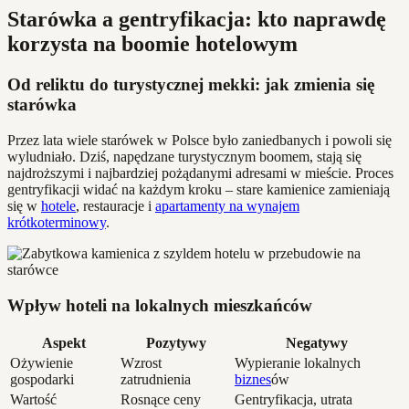
Starówka a gentryfikacja: kto naprawdę
korzysta na boomie hotelowym
Od reliktu do turystycznej mekki: jak zmienia się
starówka
Przez lata wiele starówek w Polsce było zaniedbanych i powoli się
wyludniało. Dziś, napędzane turystycznym boomem, stają się
najdroższymi i najbardziej pożądanymi adresami w mieście. Proces
gentryfikacji widać na każdym kroku – stare kamienice zamieniają
się w
hotele
, restauracje i
apartamenty na wynajem
krótkoterminowy
.
Wpływ hoteli na lokalnych mieszkańców
Aspekt
Pozytywy
Negatywy
Ożywienie
Wzrost
Wypieranie lokalnych
gospodarki
zatrudnienia
biznes
ów
Wartość
Rosnące ceny
Gentryfikacja, utrata