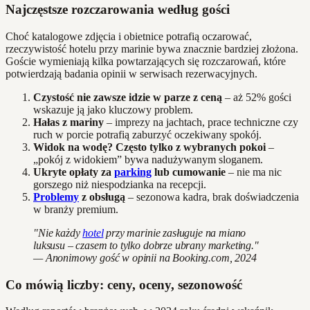
Najczęstsze rozczarowania według gości
Choć katalogowe zdjęcia i obietnice potrafią oczarować,
rzeczywistość hotelu przy marinie bywa znacznie bardziej złożona.
Goście wymieniają kilka powtarzających się rozczarowań, które
potwierdzają badania opinii w serwisach rezerwacyjnych.
Czystość nie zawsze idzie w parze z ceną
– aż 52% gości
wskazuje ją jako kluczowy problem.
Hałas z mariny
– imprezy na jachtach, prace techniczne czy
ruch w porcie potrafią zaburzyć oczekiwany spokój.
Widok na wodę? Często tylko z wybranych pokoi
–
„pokój z widokiem” bywa nadużywanym sloganem.
Ukryte opłaty za
parking
lub cumowanie
– nie ma nic
gorszego niż niespodzianka na recepcji.
Problemy
z obsługą
– sezonowa kadra, brak doświadczenia
w branży premium.
"Nie każdy
hotel
przy marinie zasługuje na miano
luksusu – czasem to tylko dobrze ubrany marketing."
— Anonimowy gość w opinii na Booking.com, 2024
Co mówią liczby: ceny, oceny, sezonowość