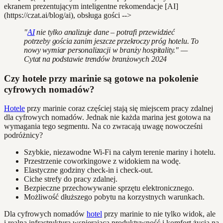
ekranem prezentującym inteligentne rekomendacje [AI]
(https://czat.ai/blog/ai), obsługa gości -->
"
AI
nie tylko analizuje dane – potrafi przewidzieć
potrzeby gościa zanim jeszcze przekroczy próg hotelu. To
nowy wymiar personalizacji w branży hospitality." —
Cytat na podstawie trendów branżowych 2024
Czy hotele przy marinie są gotowe na pokolenie
cyfrowych nomadów?
Hotele
przy marinie coraz częściej stają się miejscem pracy zdalnej
dla cyfrowych nomadów. Jednak nie każda marina jest gotowa na
wymagania tego segmentu. Na co zwracają uwagę nowocześni
podróżnicy?
Szybkie, niezawodne Wi-Fi na całym terenie mariny i hotelu.
Przestrzenie coworkingowe z widokiem na wodę.
Elastyczne godziny check-in i check-out.
Ciche strefy do pracy zdalnej.
Bezpieczne przechowywanie sprzętu elektronicznego.
Możliwość dłuższego pobytu na korzystnych warunkach.
Dla cyfrowych nomadów
hotel
przy marinie to nie tylko widok, ale
i realna infrastruktura wspierająca produktywność i komfort życia na