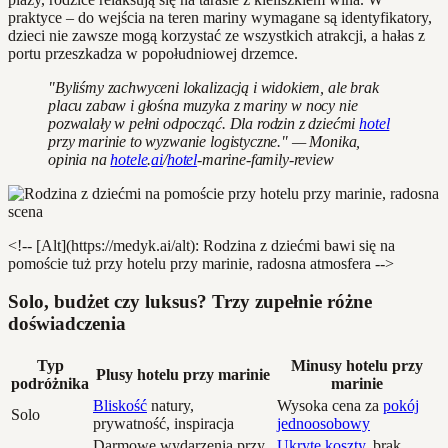
praktyce – do wejścia na teren mariny wymagane są identyfikatory,
dzieci nie zawsze mogą korzystać ze wszystkich atrakcji, a hałas z
portu przeszkadza w popołudniowej drzemce.
"Byliśmy zachwyceni lokalizacją i widokiem, ale brak
placu zabaw i głośna muzyka z mariny w nocy nie
pozwalały w pełni odpocząć. Dla rodzin z dziećmi
hotel
przy marinie to wyzwanie logistyczne." — Monika,
opinia na
hotele
.
ai
/
hotel
-marine-family-review
<!-- [Alt](https://medyk.ai/alt): Rodzina z dziećmi bawi się na
pomoście tuż przy hotelu przy marinie, radosna atmosfera -->
Solo, budżet czy luksus? Trzy zupełnie różne
doświadczenia
Typ
Minusy hotelu przy
Plusy hotelu przy marinie
podróżnika
marinie
Bliskość
natury,
Wysoka cena za
pokój
Solo
prywatność, inspiracja
jednoosobowy
Darmowe wydarzenia przy
Ukryte koszty
, brak