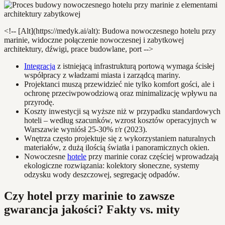
<!-- [Alt](https://medyk.ai/alt): Budowa nowoczesnego hotelu przy
marinie, widoczne połączenie nowoczesnej i zabytkowej
architektury, dźwigi, prace budowlane, port -->
Integracja
z istniejącą infrastrukturą portową wymaga ścisłej
współpracy z władzami miasta i zarządcą mariny.
Projektanci muszą przewidzieć nie tylko komfort gości, ale i
ochronę przeciwpowodziową oraz minimalizację wpływu na
przyrodę.
Koszty inwestycji są wyższe niż w przypadku standardowych
hoteli – według szacunków, wzrost kosztów operacyjnych w
Warszawie wyniósł 25-30% r/r (2023).
Wnętrza często projektuje się z wykorzystaniem naturalnych
materiałów, z dużą ilością światła i panoramicznych okien.
Nowoczesne
hotele
przy marinie coraz częściej wprowadzają
ekologiczne rozwiązania: kolektory słoneczne, systemy
odzysku wody deszczowej, segregację odpadów.
Czy hotel przy marinie to zawsze
gwarancja jakości? Fakty vs. mity