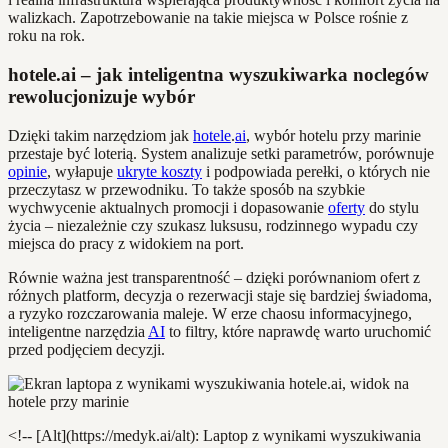
walizkach. Zapotrzebowanie na takie miejsca w Polsce rośnie z
roku na rok.
hotele.ai – jak inteligentna wyszukiwarka noclegów
rewolucjonizuje wybór
Dzięki takim narzędziom jak
hotele
.
ai
, wybór hotelu przy marinie
przestaje być loterią. System analizuje setki parametrów, porównuje
opinie
, wyłapuje
ukryte koszty
i podpowiada perełki, o których nie
przeczytasz w przewodniku. To także sposób na szybkie
wychwycenie aktualnych promocji i dopasowanie
oferty
do stylu
życia – niezależnie czy szukasz luksusu, rodzinnego wypadu czy
miejsca do pracy z widokiem na port.
Równie ważna jest transparentność – dzięki porównaniom ofert z
różnych platform, decyzja o rezerwacji staje się bardziej świadoma,
a ryzyko rozczarowania maleje. W erze chaosu informacyjnego,
inteligentne narzędzia
AI
to filtry, które naprawdę warto uruchomić
przed podjęciem decyzji.
<!-- [Alt](https://medyk.ai/alt): Laptop z wynikami wyszukiwania