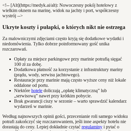
<!-- [Alt](https://medyk.ai/alt): Nowoczesny pokój hotelowy z
wielkim oknem na marinę, widok na jachty i port, współczesny
wystrój -->
Ukryte koszty i pułapki, o których nikt nie ostrzega
Za malowniczymi zdjęciami często kryją się dodatkowe wydatki i
niedomówienia. Tylko dobrze poinformowany gość unika
rozczarowań.
Opłaty za miejsce parkingowe przy marinie potrafią sięgać
100 zł za dobę.
Dodatkowa płatność za korzystanie z infrastruktury mariny
(prądu, wody, serwisu jachtowego).
Restauracje przy marinie mają często wyższe ceny niż lokale
oddalone od portu.
Niektóre
hotele
doliczają „opłatę klimatyczną” lub
„serwisową” nawet przy krótkim pobycie.
Brak gwarancji ciszy w sezonie – warto sprawdzić kalendarz
wydarzeń w marinie.
Według najnowszych opinii gości, przecenianie roli samego widoku
potrafi zakończyć się rozczarowaniem, jeśli inne aspekty hotelu nie
dorastają do ceny. Lepiej dokładnie czytać
regulaminy
i pytać o