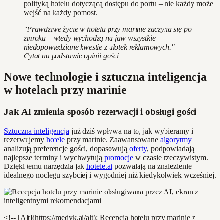
polityką hotelu dotyczącą dostępu do portu – nie każdy może
wejść na każdy pomost.
"Prawdziwe życie w hotelu przy marinie zaczyna się po
zmroku – wtedy wychodzą na jaw wszystkie
niedopowiedziane kwestie z ulotek reklamowych." —
Cytat na podstawie opinii gości
Nowe technologie i sztuczna inteligencja
w hotelach przy marinie
Jak AI zmienia sposób rezerwacji i obsługi gości
Sztuczna inteligencja
już dziś wpływa na to, jak wybieramy i
rezerwujemy
hotele
przy marinie. Zaawansowane
algorytmy
analizują preferencje gości, dopasowują
oferty
, podpowiadają
najlepsze terminy i wychwytują
promocje
w czasie rzeczywistym.
Dzięki temu narzędzia jak
hotele.ai
pozwalają na znalezienie
idealnego noclegu szybciej i wygodniej niż kiedykolwiek wcześniej.
<!-- [Alt](https://medyk.ai/alt): Recepcja hotelu przy marinie z