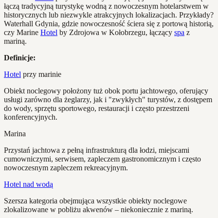
łączą tradycyjną turystykę wodną z nowoczesnym hotelarstwem w
historycznych lub niezwykle atrakcyjnych lokalizacjach. Przykłady?
Waterhall Gdynia, gdzie nowoczesność ściera się z portową historią,
czy Marine
Hotel
by Zdrojowa w Kołobrzegu, łączący
spa
z
mariną.
Definicje:
Hotel
przy marinie
Obiekt noclegowy położony tuż obok portu jachtowego, oferujący
usługi zarówno dla żeglarzy, jak i "zwykłych" turystów, z dostępem
do wody, sprzętu sportowego, restauracji i często przestrzeni
konferencyjnych.
Marina
Przystań jachtowa z pełną infrastrukturą dla łodzi, miejscami
cumowniczymi, serwisem, zapleczem gastronomicznym i często
nowoczesnym zapleczem rekreacyjnym.
Hotel nad wodą
Szersza kategoria obejmująca wszystkie obiekty noclegowe
zlokalizowane w pobliżu akwenów – niekoniecznie z mariną.