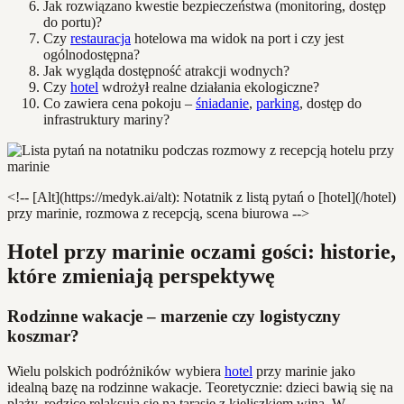
Jak rozwiązano kwestie bezpieczeństwa (monitoring, dostęp
do portu)?
Czy
restauracja
hotelowa ma widok na port i czy jest
ogólnodostępna?
Jak wygląda dostępność atrakcji wodnych?
Czy
hotel
wdrożył realne działania ekologiczne?
Co zawiera cena pokoju –
śniadanie
,
parking
, dostęp do
infrastruktury mariny?
<!-- [Alt](https://medyk.ai/alt): Notatnik z listą pytań o [hotel](/hotel)
przy marinie, rozmowa z recepcją, scena biurowa -->
Hotel przy marinie oczami gości: historie,
które zmieniają perspektywę
Rodzinne wakacje – marzenie czy logistyczny
koszmar?
Wielu polskich podróżników wybiera
hotel
przy marinie jako
idealną bazę na rodzinne wakacje. Teoretycznie: dzieci bawią się na
plaży, rodzice relaksują się na tarasie z kieliszkiem wina. W