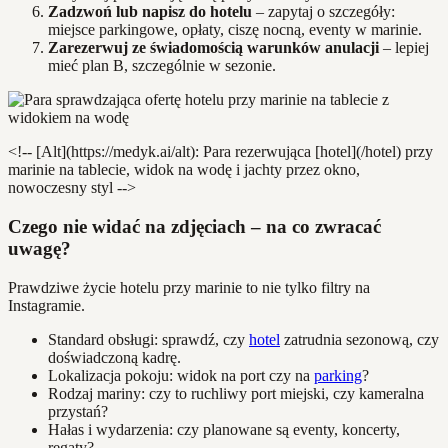
Zadzwoń lub napisz do hotelu
– zapytaj o szczegóły:
miejsce parkingowe, opłaty, ciszę nocną, eventy w marinie.
Zarezerwuj ze świadomością warunków anulacji
– lepiej
mieć plan B, szczególnie w sezonie.
<!-- [Alt](https://medyk.ai/alt): Para rezerwująca [hotel](/hotel) przy
marinie na tablecie, widok na wodę i jachty przez okno,
nowoczesny styl -->
Czego nie widać na zdjęciach – na co zwracać
uwagę?
Prawdziwe życie hotelu przy marinie to nie tylko filtry na
Instagramie.
Standard obsługi: sprawdź, czy
hotel
zatrudnia sezonową, czy
doświadczoną kadrę.
Lokalizacja pokoju: widok na port czy na
parking
?
Rodzaj mariny: czy to ruchliwy port miejski, czy kameralna
przystań?
Hałas i wydarzenia: czy planowane są eventy, koncerty,
regaty?