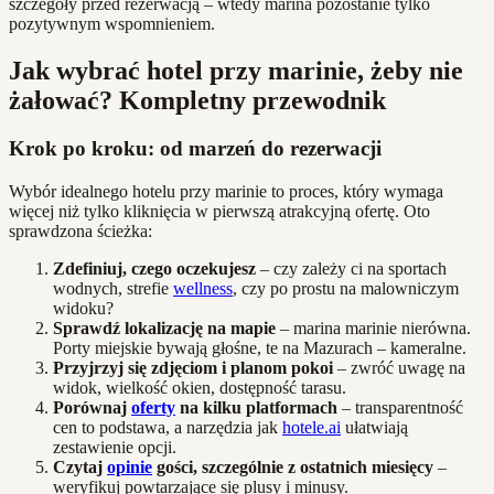
szczegóły przed rezerwacją – wtedy marina pozostanie tylko
pozytywnym wspomnieniem.
Jak wybrać hotel przy marinie, żeby nie
żałować? Kompletny przewodnik
Krok po kroku: od marzeń do rezerwacji
Wybór idealnego hotelu przy marinie to proces, który wymaga
więcej niż tylko kliknięcia w pierwszą atrakcyjną ofertę. Oto
sprawdzona ścieżka:
Zdefiniuj, czego oczekujesz
– czy zależy ci na sportach
wodnych, strefie
wellness
, czy po prostu na malowniczym
widoku?
Sprawdź lokalizację na mapie
– marina marinie nierówna.
Porty miejskie bywają głośne, te na Mazurach – kameralne.
Przyjrzyj się zdjęciom i planom pokoi
– zwróć uwagę na
widok, wielkość okien, dostępność tarasu.
Porównaj
oferty
na kilku platformach
– transparentność
cen to podstawa, a narzędzia jak
hotele.ai
ułatwiają
zestawienie opcji.
Czytaj
opinie
gości, szczególnie z ostatnich miesięcy
–
weryfikuj powtarzające się plusy i minusy.