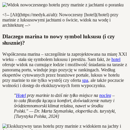
<!-- [Alt](https://medyk.ai/alt): Nowoczesny [hotel](/hotel) przy
marinie z luksusowymi jachtami o świcie, widok na wodę i
architekturę -->
Dlaczego marina to nowy symbol luksusu (i czy
słusznie)?
Współczesna marina – szczególnie ta zaprojektowana na miarę XXI
wieku – stała się symbolem luksusu i prestiżu. Sam fakt, że
hotel
oferuje widok na cumujące łodzie i możliwość śniadania na tarasie z
panoramą portu, winduje jego pozycję w rankingach. Według
ekspertów cytowanych przez branżowe portale, luksus w hotelu
przy marinie to nie tylko wystrój czy oferta
spa
, ale także poczucie
wolności i dostęp do ekskluzywnych form wypoczynku.
"
Hotel
przy marinie to dziś nie tylko miejsce na
nocleg
–
to cała filozofia łącząca komfort, doświadczenie natury i
śródziemnomorski klimat relaksu, nawet w środku
Polski." — Dr. Marta Szymańska, ekspertka ds. turystyki,
[Turystyka Polska, 2024]