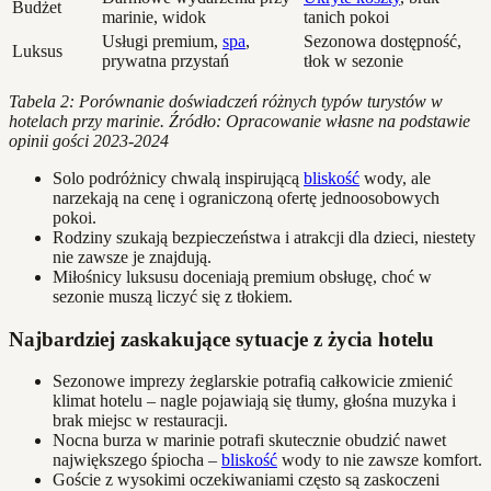
Budżet
marinie, widok
tanich pokoi
Usługi premium,
spa
,
Sezonowa dostępność,
Luksus
prywatna przystań
tłok w sezonie
Tabela 2: Porównanie doświadczeń różnych typów turystów w
hotelach przy marinie. Źródło: Opracowanie własne na podstawie
opinii gości 2023-2024
Solo podróżnicy chwalą inspirującą
bliskość
wody, ale
narzekają na cenę i ograniczoną ofertę jednoosobowych
pokoi.
Rodziny szukają bezpieczeństwa i atrakcji dla dzieci, niestety
nie zawsze je znajdują.
Miłośnicy luksusu doceniają premium obsługę, choć w
sezonie muszą liczyć się z tłokiem.
Najbardziej zaskakujące sytuacje z życia hotelu
Sezonowe imprezy żeglarskie potrafią całkowicie zmienić
klimat hotelu – nagle pojawiają się tłumy, głośna muzyka i
brak miejsc w restauracji.
Nocna burza w marinie potrafi skutecznie obudzić nawet
największego śpiocha –
bliskość
wody to nie zawsze komfort.
Goście z wysokimi oczekiwaniami często są zaskoczeni