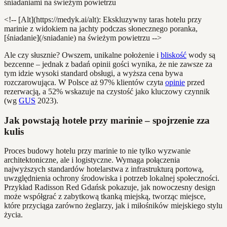
<!-- [Alt](https://medyk.ai/alt): Ekskluzywny taras hotelu przy
marinie z widokiem na jachty podczas słonecznego poranka,
[śniadanie](/sniadanie) na świeżym powietrzu -->
Ale czy słusznie? Owszem, unikalne położenie i
bliskość
wody są
bezcenne – jednak z badań opinii gości wynika, że nie zawsze za
tym idzie wysoki standard obsługi, a wyższa cena bywa
rozczarowująca. W Polsce aż 97% klientów czyta
opinie
przed
rezerwacją, a 52% wskazuje na czystość jako kluczowy czynnik
(wg
GUS
2023).
Jak powstają hotele przy marinie – spojrzenie zza
kulis
Proces budowy hotelu przy marinie to nie tylko wyzwanie
architektoniczne, ale i logistyczne. Wymaga połączenia
najwyższych standardów hotelarstwa z infrastrukturą portową,
uwzględnienia ochrony środowiska i potrzeb lokalnej społeczności.
Przykład Radisson Red Gdańsk pokazuje, jak nowoczesny design
może współgrać z zabytkową tkanką miejską, tworząc miejsce,
które przyciąga zarówno żeglarzy, jak i miłośników miejskiego stylu
życia.