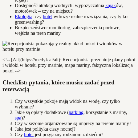
Dostępność atrakcji wodnych: wypożyczalnia
kajak
ów,
motorówek – czy na miejscu?
Ekologia
: czy
hotel
wdrożył realne rozwiązania, czy tylko
greenwashing?
Bezpieczeństwo: monitoring, zabezpieczenia portowe,
wejścia na teren mariny.
<!-- [Alt](https://medyk.ai/alt): Recepcjonista prezentuje plany pokoi
i widoki w hotelu przy marinie, mapa mariny, faktyczna lokalizacja
pokoi -->
Checklist: pytania, które musisz zadać przed
rezerwacją
Czy wszystkie pokoje mają widok na wodę, czy tylko
wybrane?
Jakie są opłaty dodatkowe (
parking
, korzystanie z mariny,
spa
)?
Czy w sezonie organizowane są imprezy na terenie mariny?
Jaka jest polityka ciszy nocnej?
Czy
hotel
jest przyjazny rodzinom z dziećmi?