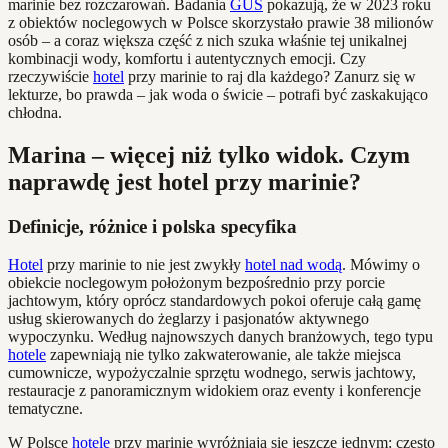
marinie bez rozczarowań. Badania
GUS
pokazują, że w 2023 roku
z obiektów noclegowych w Polsce skorzystało prawie 38 milionów
osób – a coraz większa część z nich szuka właśnie tej unikalnej
kombinacji wody, komfortu i autentycznych emocji. Czy
rzeczywiście
hotel
przy marinie to raj dla każdego? Zanurz się w
lekturze, bo prawda – jak woda o świcie – potrafi być zaskakująco
chłodna.
Marina – więcej niż tylko widok. Czym
naprawdę jest hotel przy marinie?
Definicje, różnice i polska specyfika
Hotel
przy marinie to nie jest zwykły
hotel nad wodą
. Mówimy o
obiekcie noclegowym położonym bezpośrednio przy porcie
jachtowym, który oprócz standardowych pokoi oferuje całą gamę
usług skierowanych do żeglarzy i pasjonatów aktywnego
wypoczynku. Według najnowszych danych branżowych, tego typu
hotele
zapewniają nie tylko zakwaterowanie, ale także miejsca
cumownicze, wypożyczalnie sprzętu wodnego, serwis jachtowy,
restauracje z panoramicznym widokiem oraz eventy i konferencje
tematyczne.
W Polsce
hotele
przy marinie wyróżniają się jeszcze jednym: często