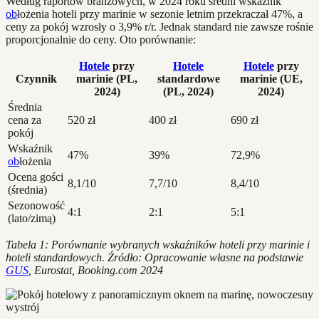
Według raportów branżowych, w 2024 roku średni wskaźnik
ob
łożenia hoteli przy marinie w sezonie letnim przekraczał 47%, a
ceny za pokój wzrosły o 3,9% r/r. Jednak standard nie zawsze rośnie
proporcjonalnie do ceny. Oto porównanie:
Hotele
przy
Hotele
Hotele
przy
Czynnik
marinie (PL,
standardowe
marinie (UE,
2024)
(PL, 2024)
2024)
Średnia
cena za
520 zł
400 zł
690 zł
pokój
Wskaźnik
47%
39%
72,9%
ob
łożenia
Ocena gości
8,1/10
7,7/10
8,4/10
(średnia)
Sezonowość
4:1
2:1
5:1
(lato/zimą)
Tabela 1: Porównanie wybranych wskaźników hoteli przy marinie i
hoteli standardowych. Źródło: Opracowanie własne na podstawie
GUS
, Eurostat, Booking.com 2024