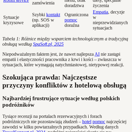
Room service
menu, brak
diety, specjalne
zamówienia
doradztwa
życzenia
Empatia
, decyzje
Szybki
kontakt
Ograniczona
Sytuacje
w
(np. SOS w
pomoc
kryzysowe
nieprzewidzianych
aplikacji)
doraźna
sytuacjach
Tabela 1: Różnice między wsparciem technologicznym a tradycyjną
obsługą według
SpaSoft.pl, 2025
Niepodważalnym faktem jest, że nawet najlepsza
AI
nie zastąpi
empatii i elastyczności pracownika z krwi i kości – zwłaszcza w
sytuacjach, które wymagają natychmiastowej, nietypowej reakcji.
Szokująca prawda: Najczęstsze
przyczyny konfliktów z hotelową obsługą
Najbardziej frustrujące sytuacje według polskich
podróżników
Tysiące recenzji na portalach rezerwacyjnych i forach
podróżniczych nie pozostawiają złudzeń –
hotel
pomoc
najczęściej
zawodzi w kilku powtarzalnych przypadkach. Według danych