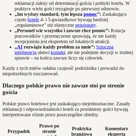
reklamacji zależy od determinacji gościa i polityki hotelu. W
praktyce wielu gości rezygnuje po pierwszej odmowie.
„Im wyższy standard, tym lepsza
pomoc
”:
Zaskakująco
często
hotele
4- i 5-gwiazdkowe bywają bardziej
„regulaminowe” niż elastyczne
pensjonaty
.
„Personel wie wszystko i zawsze chce pomóc”:
Rotacja
pracowników i przemęczenie sprawiają, że nie każdy
recepcjonista jest ekspertem od lokalnych atrakcji.
„
AI
rozwiąże każdy problem za mnie”:
Sztuczna
inteligencja
ułatwi
kontakt
, ale nie podejmie decyzji w trudnej
sprawie – na końcu zawsze liczy się człowiek.
Każdy z tych mitów osłabia czujność podróżnika i prowadzi do
niepotrzebnych rozczarowań.
Dlaczego polskie prawo nie zawsze stoi po stronie
gościa
Polskie prawo hotelowe jest zaskakująco niejednoznaczne. Zasady
reklamacji i odpowiedzialności hoteli za przedmioty gości bywają
interpretowane różnie przez poszczególne obiekty.
Prawo po
Praktyka
Komentarz
Przypadek
stronie
branżowa
eksperta