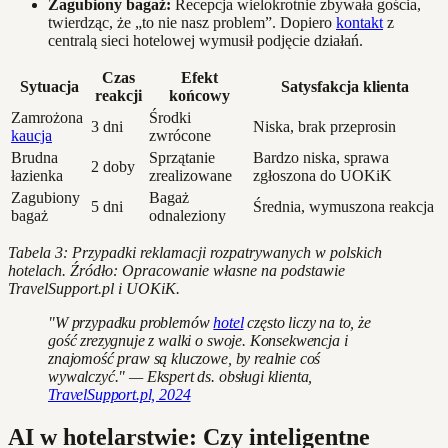
Zagubiony bagaż:
Recepcja wielokrotnie zbywała gościa,
twierdząc, że „to nie nasz problem”. Dopiero
kontakt
z
centralą sieci hotelowej wymusił podjęcie działań.
Czas
Efekt
Sytuacja
Satysfakcja klienta
reakcji
końcowy
Zamrożona
Środki
3 dni
Niska, brak przeprosin
kaucja
zwrócone
Brudna
Sprzątanie
Bardzo niska, sprawa
2 doby
łazienka
zrealizowane
zgłoszona do UOKiK
Zagubiony
Bagaż
5 dni
Średnia, wymuszona reakcja
bagaż
odnaleziony
Tabela 3: Przypadki reklamacji rozpatrywanych w polskich
hotelach. Źródło: Opracowanie własne na podstawie
TravelSupport.pl i UOKiK.
"W przypadku problemów
hotel
często liczy na to, że
gość zrezygnuje z walki o swoje. Konsekwencja i
znajomość praw są kluczowe, by realnie coś
wywalczyć." — Ekspert ds. obsługi klienta,
TravelSupport.pl, 2024
AI w hotelarstwie: Czy inteligentne