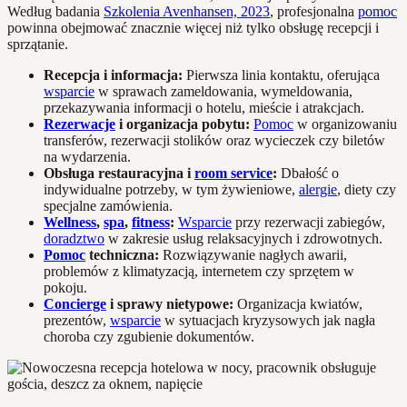
Według badania
Szkolenia Avenhansen, 2023
, profesjonalna
pomoc
powinna obejmować znacznie więcej niż tylko obsługę recepcji i
sprzątanie.
Recepcja i informacja:
Pierwsza linia kontaktu, oferująca
wsparcie
w sprawach zameldowania, wymeldowania,
przekazywania informacji o hotelu, mieście i atrakcjach.
Rezerwacje
i organizacja pobytu:
Pomoc
w organizowaniu
transferów, rezerwacji stolików oraz wycieczek czy biletów
na wydarzenia.
Obsługa restauracyjna i
room service
:
Dbałość o
indywidualne potrzeby, w tym żywieniowe,
alergie
, diety czy
specjalne zamówienia.
Wellness
,
spa
,
fitness
:
Wsparcie
przy rezerwacji zabiegów,
doradztwo
w zakresie usług relaksacyjnych i zdrowotnych.
Pomoc
techniczna:
Rozwiązywanie nagłych awarii,
problemów z klimatyzacją, internetem czy sprzętem w
pokoju.
Concierge
i sprawy nietypowe:
Organizacja kwiatów,
prezentów,
wsparcie
w sytuacjach kryzysowych jak nagła
choroba czy zgubienie dokumentów.