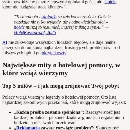
systemów idzie w parze z lepszymi opiniami gości, ale „
hotele
,
które nie nadążają, tracą klientów”.
"Technologia i
ekologia
są dziś koniecznością. Goście
oczekują nie tylko wygody, ale i odpowiedzialności –
hotele
muszą to rozumieć, inaczej znikną z rynku." —
HotelRaszowa.pl, 2025
AI
nie zlikwiduje wszystkich ludzkich błędów, ale daje realne
narzędzia do unikania najbardziej frustrujących problemów – od
fałszywych opinii po
ukryte koszty
.
Największe mity o hotelowej pomocy, w
które wciąż wierzymy
Top 5 mitów – i jak mogą zrujnować Twój pobyt
Polacy wciąż wierzą w legendy o hotelowej pomocy. Oto lista
najbardziej szkodliwych przekonań, które mogą zrujnować wyjazd:
„Każda prośba zostanie spełniona”:
Rzeczywistość jest
bardziej brutalna – personel działa w granicach regulaminu i
budżetu, a nie Twoich oczekiwań.
„
Reklamacja
zawsze rozwiąże problem”:
Skuteczność