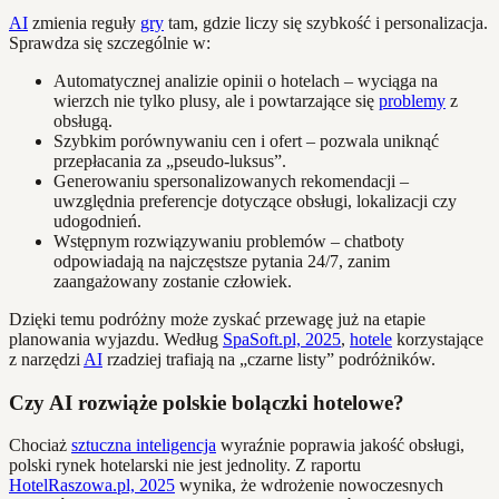
AI
zmienia reguły
gry
tam, gdzie liczy się szybkość i personalizacja.
Sprawdza się szczególnie w:
Automatycznej analizie opinii o hotelach – wyciąga na
wierzch nie tylko plusy, ale i powtarzające się
problemy
z
obsługą.
Szybkim porównywaniu cen i ofert – pozwala uniknąć
przepłacania za „pseudo-luksus”.
Generowaniu spersonalizowanych rekomendacji –
uwzględnia preferencje dotyczące obsługi, lokalizacji czy
udogodnień.
Wstępnym rozwiązywaniu problemów – chatboty
odpowiadają na najczęstsze pytania 24/7, zanim
zaangażowany zostanie człowiek.
Dzięki temu podróżny może zyskać przewagę już na etapie
planowania wyjazdu. Według
SpaSoft.pl, 2025
,
hotele
korzystające
z narzędzi
AI
rzadziej trafiają na „czarne listy” podróżników.
Czy AI rozwiąże polskie bolączki hotelowe?
Chociaż
sztuczna inteligencja
wyraźnie poprawia jakość obsługi,
polski rynek hotelarski nie jest jednolity. Z raportu
HotelRaszowa.pl, 2025
wynika, że wdrożenie nowoczesnych