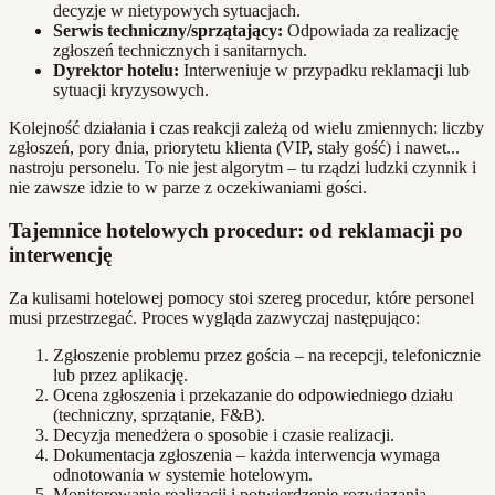
decyzje w nietypowych sytuacjach.
Serwis techniczny/sprzątający:
Odpowiada za realizację
zgłoszeń technicznych i sanitarnych.
Dyrektor hotelu:
Interweniuje w przypadku reklamacji lub
sytuacji kryzysowych.
Kolejność działania i czas reakcji zależą od wielu zmiennych: liczby
zgłoszeń, pory dnia, priorytetu klienta (VIP, stały gość) i nawet...
nastroju personelu. To nie jest algorytm – tu rządzi ludzki czynnik i
nie zawsze idzie to w parze z oczekiwaniami gości.
Tajemnice hotelowych procedur: od reklamacji po
interwencję
Za kulisami hotelowej pomocy stoi szereg procedur, które personel
musi przestrzegać. Proces wygląda zazwyczaj następująco:
Zgłoszenie problemu przez gościa – na recepcji, telefonicznie
lub przez aplikację.
Ocena zgłoszenia i przekazanie do odpowiedniego działu
(techniczny, sprzątanie, F&B).
Decyzja menedżera o sposobie i czasie realizacji.
Dokumentacja zgłoszenia – każda interwencja wymaga
odnotowania w systemie hotelowym.
Monitorowanie realizacji i potwierdzenie rozwiązania