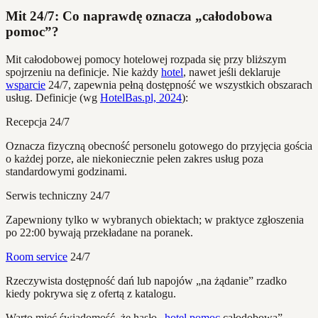
Mit 24/7: Co naprawdę oznacza „całodobowa
pomoc”?
Mit całodobowej pomocy hotelowej rozpada się przy bliższym
spojrzeniu na definicje. Nie każdy
hotel
, nawet jeśli deklaruje
wsparcie
24/7, zapewnia pełną dostępność we wszystkich obszarach
usług. Definicje (wg
HotelBas.pl, 2024
):
Recepcja 24/7
Oznacza fizyczną obecność personelu gotowego do przyjęcia gościa
o każdej porze, ale niekoniecznie pełen zakres usług poza
standardowymi godzinami.
Serwis techniczny 24/7
Zapewniony tylko w wybranych obiektach; w praktyce zgłoszenia
po 22:00 bywają przekładane na poranek.
Room service
24/7
Rzeczywista dostępność dań lub napojów „na żądanie” rzadko
kiedy pokrywa się z ofertą z katalogu.
Warto mieć świadomość, że hasło „
hotel
pomoc
całodobowa”