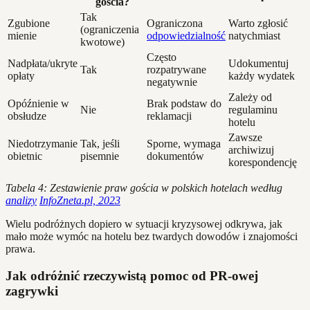
gościa?
Tak
Zgubione
Ograniczona
Warto zgłosić
(ograniczenia
mienie
odpowiedzialność
natychmiast
kwotowe)
Często
Nadpłata/ukryte
Udokumentuj
Tak
rozpatrywane
opłaty
każdy wydatek
negatywnie
Zależy od
Opóźnienie w
Brak podstaw do
Nie
regulaminu
obsłudze
reklamacji
hotelu
Zawsze
Niedotrzymanie
Tak, jeśli
Sporne, wymaga
archiwizuj
obietnic
pisemnie
dokumentów
korespondencję
Tabela 4: Zestawienie praw gościa w polskich hotelach według
analizy
InfoZneta.pl, 2023
Wielu podróżnych dopiero w sytuacji kryzysowej odkrywa, jak
mało może wymóc na hotelu bez twardych dowodów i znajomości
prawa.
Jak odróżnić rzeczywistą pomoc od PR-owej
zagrywki