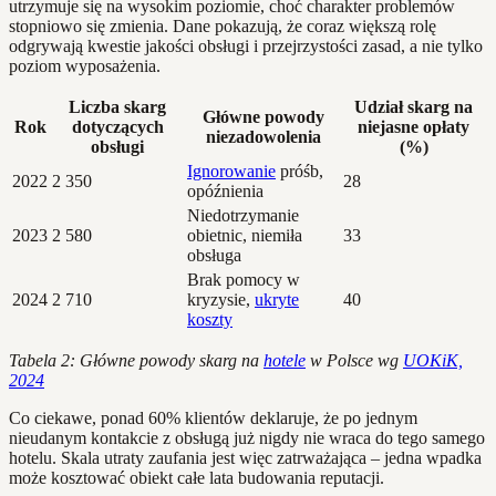
utrzymuje się na wysokim poziomie, choć charakter problemów
stopniowo się zmienia. Dane pokazują, że coraz większą rolę
odgrywają kwestie jakości obsługi i przejrzystości zasad, a nie tylko
poziom wyposażenia.
Liczba skarg
Udział skarg na
Główne powody
Rok
dotyczących
niejasne opłaty
niezadowolenia
obsługi
(%)
Ignorowanie
próśb,
2022
2 350
28
opóźnienia
Niedotrzymanie
2023
2 580
obietnic, niemiła
33
obsługa
Brak pomocy w
2024
2 710
kryzysie,
ukryte
40
koszty
Tabela 2: Główne powody skarg na
hotele
w Polsce wg
UOKiK,
2024
Co ciekawe, ponad 60% klientów deklaruje, że po jednym
nieudanym kontakcie z obsługą już nigdy nie wraca do tego samego
hotelu. Skala utraty zaufania jest więc zatrważająca – jedna wpadka
może kosztować obiekt całe lata budowania reputacji.