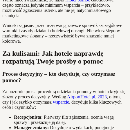
często oznacza jedynie minimum wsparcia – przykładowo,
możliwość zgłoszenia usterki, ale nie jej natychmiastowego
usunięcia.
Wnioski są jasne: przed rezerwacją zawsze sprawdź szczegółowe
warunki i zasady działania hotelowej obsługi. Nie wierz ślepo w
marketingowe slogany – rzeczywistość bywa znacznie mniej
kolorowa.
Za kulisami: Jak hotele naprawdę
rozpatrują Twoje prośby o pomoc
Proces decyzyjny – kto decyduje, czy otrzymasz
pomoc?
Za pozornie prostą procedurą udzielania pomocy w hotelu kryje się
złożony proces decyzyjny. Według
AirportHotel.pl, 2023
, o tym,
czy i jak szybko otrzymasz
wsparcie
, decyduje kilka kluczowych
osób i czynników:
Recepcjonista:
Pierwszy filtr zgłoszenia, ocenia wagę
sprawy i przekazuje ją dalej.
Manager zmiany:
Decyduje o wydatkach, podejmuje