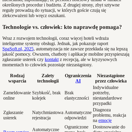
określonych procedur i budżetu. Z drugiej strony, zbyt sztywne
reguły prowadzą do sytuacji, w których goście czują się
zlekceważeni lub wręcz oszukani.
Technologie vs. człowiek: kto naprawdę pomaga?
Wraz z rozwojem technologii, coraz więcej hoteli wdraża
inteligentne systemy obsługi. Jednak, jak pokazuje raport
SpaSoft.pl, 2025
, automatyzacja nie zawsze przekłada się na lepszą
jakość pomocy. Owszem, chatboty i aplikacje mobilne przyspieszają
zgłaszanie usterek czy
kontakt
z recepcją, ale w kryzysowych
momentach to człowiek pozostaje niezastąpiony.
Rodzaj
Zalety
Ograniczenia
Niezastąpione
wsparcia
technologii
AI
przez człowieka
Indywidualne
Zameldowanie
Szybkość, brak
Brak
potrzeby,
online
kolejek
elastyczności
niestandardowe
przypadki
Diagnoza
Zgłaszanie
Natychmiastowa
Automatyczne
problemu, reakcja
usterek
rejestracja
odpowiedzi
na
emocje
Ograniczone
Dostosowanie do
Automatyczne