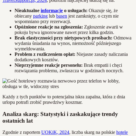
TravelSupport.pl, 2024
, podróżni najczęściej skarżą się na:
Nieaktualne
informacje
o usługach:
Okazuje się, że
obiecany
parking
lub
basen
jest zamknięty, o czym nie
wspomniano przy rezerwacji.
Opóźnione reakcje na zgłoszenia:
Zgłoszenie awarii w
pokoju bywa ignorowane nawet przez kilka godzin.
Brak elastyczności przy nietypowych prośbach:
Odmowa
wydania śniadania na wynos, niemożność późniejszego
wymeldowania.
Problem z rozliczeniem opłat:
Niejasne zasady naliczania
dodatkowych kosztów.
Nieprzyjemne reakcje personelu:
Brak empatii i chęci
rozwiązania problemu, zwłaszcza w godzinach nocnych.
Każdy z tych punktów to potencjalna iskra zapalna, która z dnia
urlopu potrafi zrobić prawdziwy koszmar.
Analiza skarg: Statystyki i zaskakujące trendy
ostatnich lat
Zgodnie z raportem
UOKiK, 2024
, liczba skarg na polskie
hotele