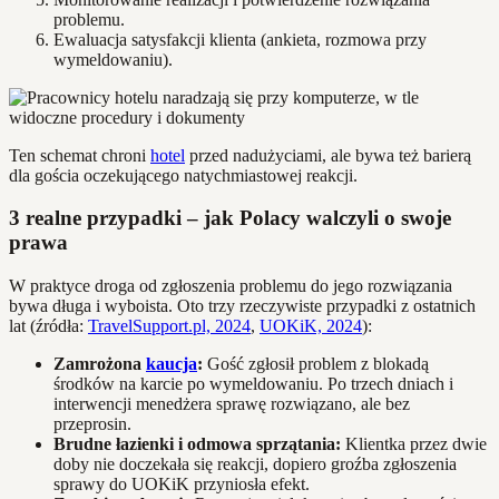
problemu.
Ewaluacja satysfakcji klienta (ankieta, rozmowa przy
wymeldowaniu).
Ten schemat chroni
hotel
przed nadużyciami, ale bywa też barierą
dla gościa oczekującego natychmiastowej reakcji.
3 realne przypadki – jak Polacy walczyli o swoje
prawa
W praktyce droga od zgłoszenia problemu do jego rozwiązania
bywa długa i wyboista. Oto trzy rzeczywiste przypadki z ostatnich
lat (źródła:
TravelSupport.pl, 2024
,
UOKiK, 2024
):
Zamrożona
kaucja
:
Gość zgłosił problem z blokadą
środków na karcie po wymeldowaniu. Po trzech dniach i
interwencji menedżera sprawę rozwiązano, ale bez
przeprosin.
Brudne łazienki i odmowa sprzątania:
Klientka przez dwie
doby nie doczekała się reakcji, dopiero groźba zgłoszenia
sprawy do UOKiK przyniosła efekt.