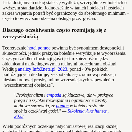
Lista dostępnych usług stale się wydłuża, szczególnie w hotelach o
wyższym standardzie. Jednocześnie w tanich hotelach i hostelach
zakres wsparcia potrafi być ograniczony do absolutnego minimum –
często to wręcz samodzielna obsługa przez gościa.
Dlaczego oczekiwania często rozmijają się z
rzeczywistością
Teoretycznie
hotel
pomoc
powinna być synonimem dostępności i
skuteczności, jednak praktyka boleśnie weryfikuje te wyobrażenia.
Częstym źródłem frustracji gości jest rozbieżność między
obietnicami marketingowymi a realnymi procedurami obsługi.
Według
analizy
InfoZneta.pl, 2023
, ponad 40% polskich
podróżujących deklaruje, że spotkało się z odmową realizacji
niestandardowej prośby, mimo wcześniejszych zapewnień o
„wszechstronnej obsłudze”.
"Profesjonalizm i
empatia
są kluczowe, ale w praktyce
presja na szybkie rozwiązania i ograniczone zasoby
kadrowe sprawiają, że
pomoc
w hotelu często nie
spełnia oczekiwań gości." —
Szkolenia Avenhansen,
2023
Wielu podróżnych oczekuje natychmiastowej realizacji każdej
zachcianki, zapominając, że personel hotelowy działa w ramach