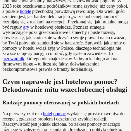
poranna kawa w lobby, najwyższy czas zrewidować poglądy. W
2025 roku oczekiwania podróżników rosną szybciej niż ceny pokoi,
a polskie
hotele
przechodzą prawdziwą rewolucję. Dla wielu gości
szokiem jest, jak bardzo deklaracje o „wszechobecnej pomocy”
rozmijają się z realiami na recepcji. Przekonaj się, jak brutalne mogą
być reguły
gry
w hotelowej obsłudze. Poznasz strategie
wykraczające poza grzecznościowe uśmiechy i puste frazesy,
dowiesz się, jak skutecznie walczyć o swoje prawa i na co uważać,
by Twój pobyt nie zamienił się w katastrofę. Sprawdź, jakie mity o
pomocy w hotelu wciąż żyją w Polsce, dlaczego technologia nie
zawsze ratuje sytuację, i co robić, gdy system zawiedzie. To
przewodnik
, którego nie znajdziesz w żadnym katalogu ani na
firmowym blogu – tu liczą się fakty, doświadczenie i
bezkompromisowa prawda o branży hotelarskiej.
Czym naprawdę jest hotelowa pomoc?
Dekodowanie mitu wszechobecnej obsługi
Rodzaje pomocy oferowanej w polskich hotelach
Na pierwszy rzut oka
hotel
pomoc
wydaje się prosta: dzwonisz do
recepcji, zgłaszasz problem i oczekujesz szybkiej reakcji.
Rzeczywistość jest jednak złożona, bo zakres pomocy znacząco
różni się w zależności od standardu, lokalizacji i polityki obiektu.