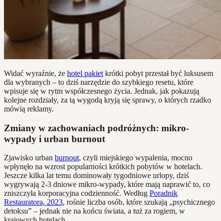
Widać wyraźnie, że
hotel pakiet
krótki pobyt przestał być luksusem
dla wybranych – to dziś narzędzie do szybkiego resetu, które
wpisuje się w rytm współczesnego życia. Jednak, jak pokazują
kolejne rozdziały, za tą wygodą kryją się sprawy, o których rzadko
mówią reklamy.
Zmiany w zachowaniach podróżnych: mikro-
wypady i urban burnout
Zjawisko urban
burnout
, czyli miejskiego wypalenia, mocno
wpłynęło na wzrost popularności krótkich pobytów w hotelach.
Jeszcze kilka lat temu dominowały tygodniowe urlopy, dziś
wygrywają 2-3 dniowe mikro-wypady, które mają naprawić to, co
zniszczyła korporacyjna codzienność. Według
Poradnik
Restauratora, 2023
, rośnie liczba osób, które szukają „psychicznego
detoksu” – jednak nie na końcu świata, a tuż za rogiem, w
krajowych hotelach.