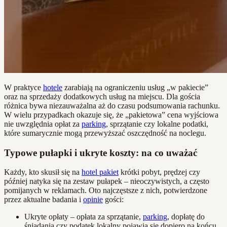
W praktyce
hotele
zarabiają na ograniczeniu usług „w pakiecie”
oraz na sprzedaży dodatkowych usług na miejscu. Dla gościa
różnica bywa niezauważalna aż do czasu podsumowania rachunku.
W wielu przypadkach okazuje się, że „pakietowa” cena wyjściowa
nie uwzględnia opłat za
parking
, sprzątanie czy lokalne podatki,
które sumarycznie mogą przewyższać oszczędność na noclegu.
Typowe pułapki i ukryte koszty: na co uważać
Każdy, kto skusił się na
hotel pakiet
krótki pobyt, prędzej czy
później natyka się na zestaw pułapek – nieoczywistych, a często
pomijanych w reklamach. Oto najczęstsze z nich, potwierdzone
przez aktualne badania i
opinie
gości:
Ukryte opłaty – opłata za sprzątanie,
parking
, dopłatę do
śniadania czy podatek lokalny pojawia się dopiero na końcu