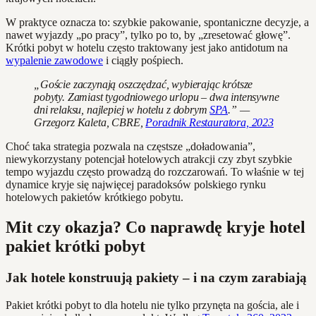
W praktyce oznacza to: szybkie pakowanie, spontaniczne decyzje, a
nawet wyjazdy „po pracy”, tylko po to, by „zresetować głowę”.
Krótki pobyt w hotelu często traktowany jest jako antidotum na
wypalenie zawodowe
i ciągły pośpiech.
„Goście zaczynają oszczędzać, wybierając krótsze
pobyty. Zamiast tygodniowego urlopu – dwa intensywne
dni relaksu, najlepiej w hotelu z dobrym
SPA
.” —
Grzegorz Kaleta, CBRE,
Poradnik Restauratora, 2023
Choć taka strategia pozwala na częstsze „doładowania”,
niewykorzystany potencjał hotelowych atrakcji czy zbyt szybkie
tempo wyjazdu często prowadzą do rozczarowań. To właśnie w tej
dynamice kryje się najwięcej paradoksów polskiego rynku
hotelowych pakietów krótkiego pobytu.
Mit czy okazja? Co naprawdę kryje hotel
pakiet krótki pobyt
Jak hotele konstruują pakiety – i na czym zarabiają
Pakiet krótki pobyt to dla hotelu nie tylko przynęta na gościa, ale i