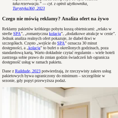
taka rezerwacja.” — cyt. z opinii użytkownika,
Turystyka360, 2023
Czego nie mówią reklamy? Analiza ofert na żywo
Reklamy pakietów krótkiego pobytu kuszą obietnicami: „relaks w
strefie
SPA
”, „romantyczna
kolacja
”, „dodatkowe atrakcje w cenie”.
Jednak analiza realnych ofert pokazuje, że diabeł tkwi w
szczegółach. Często „wejście do
SPA
” oznacza 30 minut
dostępności, a „
kolacja
” to bufet o określonych godzinach, poza
standardową kartą. Warto dokładnie czytać regulamin – wiele hoteli
zastrzega sobie prawo do zmian godzin świadczeń lub ogranicza
dostępność usług w ramach pakietu.
Dane z
Raildude, 2023
potwierdzają, że rzeczywisty zakres usług
pakietowych bywa ograniczony do minimum – szczególnie w
sezonie, gdy popyt przewyższa podaż.