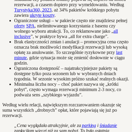
rezerwacji, a czasem dopiero przy wymeldowaniu. Według
Turystyka360, 2023
, aż 34% pakietów krótkiego pobytu
zawiera
ukryte koszty
.
Ograniczone usługi – w pakiecie często nie znajdziesz pełnej
oferty
SPA
, nielimitowanego korzystania z basenu czy
wolnego wyboru atrakcji. To, co reklamowane jako „
all
inclusive
”, w praktyce bywa „all for extra charge”.
Brak elastyczności zmian i anulacji – promocyjna cena często
oznacza brak możliwości modyfikacji rezerwacji lub wysoką
opłatę za anulowanie. To szczególnie ryzykowne przy
last
minute
, gdzie sytuacja może się zmienić dosłownie w ciągu
godzin.
Ograniczona dostępność – najatrakcyjniejsze pakiety są
dostępne tylko poza sezonem lub w wybranych dniach
tygodnia. W sezonie wysokim próżno szukać realnych okazji.
Minimalna liczba nocy – choć pakiet nazywa się „krótki
pobyt”, często wymaga rezerwacji minimum 2-3 nocy, co
podważa sens „szybkiego wyjazdu”.
Według wielu relacji, największym rozczarowaniem okazuje się
suma wszystkich „drobnych” opłat, które pojawiają się już po
rezerwacji.
„Cena wyglądała atrakcyjnie, ale za
parking
i
śniadanie
zapłaciłam więcej niż za sam pobyt. To była ostatnia