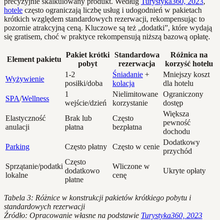
precyzyjnie skalkulowany produkt. Według
Turystyka360, 2023
,
hotele
często ograniczają liczbę usług i udogodnień w pakietach
krótkich względem standardowych rezerwacji, rekompensując to
pozornie atrakcyjną ceną. Kluczowe są też „dodatki”, które wydają
się gratisem, choć w praktyce rekompensują niższą bazową opłatę.
Pakiet krótki
Standardowa
Różnica na
Element pakietu
pobyt
rezerwacja
korzyść hotelu
1-2
Śniadanie
+
Mniejszy koszt
Wyżywienie
posiłki/doba
kolacja
dla hotelu
1
Nielimitowane
Ograniczony
SPA
/
Wellness
wejście/dzień
korzystanie
dostęp
Większa
Elastyczność
Brak lub
Często
pewność
anulacji
płatna
bezpłatna
dochodu
Dodatkowy
Parking
Często płatny
Często w cenie
przychód
Często
Sprzątanie/podatki
Wliczone w
dodatkowo
Ukryte opłaty
lokalne
cenę
płatne
Tabela 3: Różnice w konstrukcji pakietów krótkiego pobytu i
standardowych rezerwacji
Źródło: Opracowanie własne na podstawie
Turystyka360, 2023