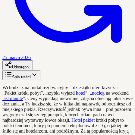
25 marca 2026
Udostępnij
Spis treści
Wchodzisz na portal rezerwacyjny – dziesiątki ofert krzyczą:
„Pakiet krótki pobyt”, „szybki wyjazd
hotel
”, „
nocleg
na weekend
last minute
”. Ceny wyglądają niewinnie, zdjęcia obiecują luksusowe
doznania, a Ty łudzisz się, że w kilka dni naprawdę odpoczniesz od
miejskiego piekła. Rzeczywistość jednak bywa inna – pod pozorem
wygody czai się szereg pułapek, których ofiarą pada nawet
najbardziej wytrawny łowca okazji.
Hotel pakiet
krótki pobyt to
polski fenomen, który po pandemii eksplodował z siłą, o jakiej nie
śniło się ani hotelarzom, ani podróżnym. Za tą popularnością kryją