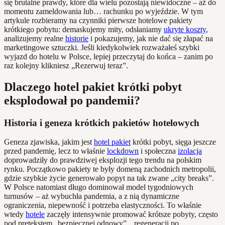
się brutalne prawdy, które dla wielu pozostają niewidoczne – aż do
momentu zameldowania lub… rachunku po wyjeździe. W tym
artykule rozbieramy na czynniki pierwsze hotelowe pakiety
krótkiego pobytu: demaskujemy mity, odsłaniamy
ukryte koszty
,
analizujemy realne
historie
i pokazujemy, jak nie dać się złapać na
marketingowe sztuczki. Jeśli kiedykolwiek rozważałeś szybki
wyjazd do hotelu w Polsce, lepiej przeczytaj do końca – zanim po
raz kolejny klikniesz „Rezerwuj teraz”.
Dlaczego hotel pakiet krótki pobyt
eksplodował po pandemii?
Historia i geneza krótkich pakietów hotelowych
Geneza zjawiska, jakim jest
hotel pakiet
krótki pobyt, sięga jeszcze
przed pandemię, lecz to właśnie
lockdown
i społeczna
izolacja
doprowadziły do prawdziwej eksplozji tego trendu na polskim
rynku. Początkowo pakiety te były domeną zachodnich metropolii,
gdzie szybkie życie generowało popyt na tak zwane „city breaks”.
W Polsce natomiast długo dominował model tygodniowych
turnusów – aż wybuchła pandemia, a z nią dynamiczne
ograniczenia, niepewność i potrzeba elastyczności. To właśnie
wtedy
hotele
zaczęły intensywnie promować krótsze pobyty, często
pod pretekstem „bezpiecznej odnowy”, „regeneracji po