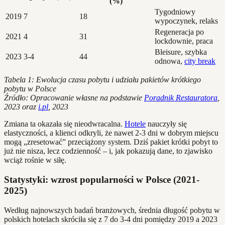
(%)
Tygodniowy
2019
7
18
wypoczynek, relaks
Regeneracja po
2021
4
31
lockdownie, praca
Bleisure, szybka
2023
3-4
44
odnowa,
city break
Tabela 1: Ewolucja czasu pobytu i udziału pakietów krótkiego
pobytu w Polsce
Źródło: Opracowanie własne na podstawie
Poradnik Restauratora
,
2023 oraz
i.pl
, 2023
Zmiana ta okazała się nieodwracalna.
Hotele
nauczyły się
elastyczności, a klienci odkryli, że nawet 2-3 dni w dobrym miejscu
mogą „zresetować” przeciążony system. Dziś pakiet krótki pobyt to
już nie nisza, lecz codzienność – i, jak pokazują dane, to zjawisko
wciąż rośnie w siłę.
Statystyki: wzrost popularności w Polsce (2021-
2025)
Według najnowszych badań branżowych, średnia długość pobytu w
polskich hotelach skróciła się z 7 do 3-4 dni pomiędzy 2019 a 2023