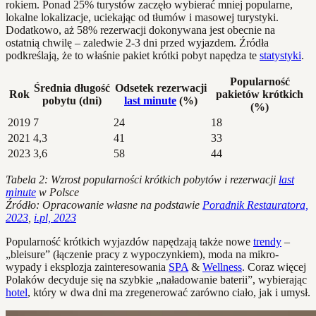
rokiem. Ponad 25% turystów zaczęło wybierać mniej popularne,
lokalne lokalizacje, uciekając od tłumów i masowej turystyki.
Dodatkowo, aż 58% rezerwacji dokonywana jest obecnie na
ostatnią chwilę – zaledwie 2-3 dni przed wyjazdem. Źródła
podkreślają, że to właśnie pakiet krótki pobyt napędza te
statystyki
.
Popularność
Średnia długość
Odsetek rezerwacji
Rok
pakietów krótkich
pobytu (dni)
last minute
(%)
(%)
2019
7
24
18
2021
4,3
41
33
2023
3,6
58
44
Tabela 2: Wzrost popularności krótkich pobytów i rezerwacji
last
minute
w Polsce
Źródło: Opracowanie własne na podstawie
Poradnik Restauratora,
2023
,
i.pl, 2023
Popularność krótkich wyjazdów napędzają także nowe
trendy
–
„bleisure” (łączenie pracy z wypoczynkiem), moda na mikro-
wypady i eksplozja zainteresowania
SPA
&
Wellness
. Coraz więcej
Polaków decyduje się na szybkie „naładowanie baterii”, wybierając
hotel
, który w dwa dni ma zregenerować zarówno ciało, jak i umysł.