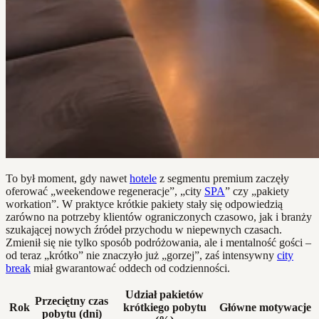
To był moment, gdy nawet
hotele
z segmentu premium zaczęły
oferować „weekendowe regeneracje”, „city
SPA
” czy „pakiety
workation”. W praktyce krótkie pakiety stały się odpowiedzią
zarówno na potrzeby klientów ograniczonych czasowo, jak i branży
szukającej nowych źródeł przychodu w niepewnych czasach.
Zmienił się nie tylko sposób podróżowania, ale i mentalność gości –
od teraz „krótko” nie znaczyło już „gorzej”, zaś intensywny
city
break
miał gwarantować oddech od codzienności.
Udział pakietów
Przeciętny czas
Rok
krótkiego pobytu
Główne motywacje
pobytu (dni)