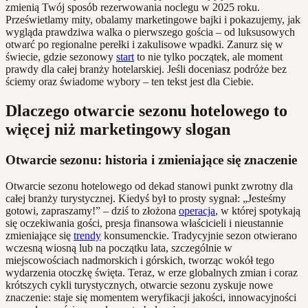
zmienią Twój sposób rezerwowania noclegu w 2025 roku.
Prześwietlamy mity, obalamy marketingowe bajki i pokazujemy, jak
wygląda prawdziwa walka o pierwszego gościa – od luksusowych
otwarć po regionalne perełki i zakulisowe wpadki. Zanurz się w
świecie, gdzie sezonowy
start
to nie tylko początek, ale moment
prawdy dla całej branży hotelarskiej. Jeśli doceniasz podróże bez
ściemy oraz świadome wybory – ten tekst jest dla Ciebie.
Dlaczego otwarcie sezonu hotelowego to
więcej niż marketingowy slogan
Otwarcie sezonu: historia i zmieniające się znaczenie
Otwarcie sezonu hotelowego od dekad stanowi punkt zwrotny dla
całej branży turystycznej. Kiedyś był to prosty sygnał: „Jesteśmy
gotowi, zapraszamy!” – dziś to złożona
operacja
, w której spotykają
się oczekiwania gości, presja finansowa właścicieli i nieustannie
zmieniające się
trendy
konsumenckie. Tradycyjnie sezon otwierano
wczesną wiosną lub na początku lata, szczególnie w
miejscowościach nadmorskich i górskich, tworząc wokół tego
wydarzenia otoczkę święta. Teraz, w erze globalnych zmian i coraz
krótszych cykli turystycznych, otwarcie sezonu zyskuje nowe
znaczenie: staje się momentem weryfikacji jakości, innowacyjności