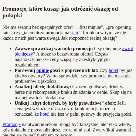
Promocje, które kuszą: jak odróżnić okazję od
pułapki
Nie ma sezonu bez specjalnych ofert – „first minute”, „pre-opening
rate”, czy „tajemnicza promocja na
start
”. Problem w tym, że nie
każda z nich jest warta uwagi. Jak rozpoznać realną okazję?
Zawsze sprawdzaj warunki promocji:
Czy obejmuje
zwrot
pieniędzy
? A może to bezzwrotna oferta? Często
najatrakcyjniejsze ceny wiążą się z restrykcyjnym
regulaminem.
Porównuj
opinie
gości z poprzednich lat:
Czy
hotel
był już
kiedyś otwarty? Warto sprawdzić, czy promocja nie maskuje
problemów z jakością.
Analizuj ofertę dodatkową:
Czasem gratisowy drink w
barze nie rekompensuje braku śniadania w cenie. Skup się na
realnej wartości dodatków.
Unikaj „zbyt dobrych, by były prawdziwe” ofert:
Jeśli
cena jest wyraźnie niższa niż u konkurencji, może to
oznaczać, że
hotel
nie jest w pełni gotowy do przyjęcia gości.
Promocje
na otwarcie sezonu mogą być korzystne, ale tylko wtedy,
gdy dokładnie przeanalizujesz, co za nimi stoi. Zweryfikuj warunki i
nie daj się zwieść pięknym zdjęciom.