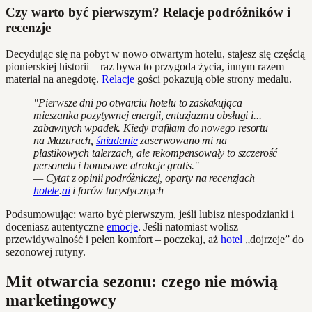
Czy warto być pierwszym? Relacje podróżników i
recenzje
Decydując się na pobyt w nowo otwartym hotelu, stajesz się częścią
pionierskiej historii – raz bywa to przygoda życia, innym razem
materiał na anegdotę.
Relacje
gości pokazują obie strony medalu.
"Pierwsze dni po otwarciu hotelu to zaskakująca
mieszanka pozytywnej energii, entuzjazmu obsługi i...
zabawnych wpadek. Kiedy trafiłam do nowego resortu
na Mazurach,
śniadanie
zaserwowano mi na
plastikowych talerzach, ale rekompensowały to szczerość
personelu i bonusowe atrakcje gratis."
— Cytat z opinii podróżniczej, oparty na recenzjach
hotele
.
ai
i forów turystycznych
Podsumowując: warto być pierwszym, jeśli lubisz niespodzianki i
doceniasz autentyczne
emocje
. Jeśli natomiast wolisz
przewidywalność i pełen komfort – poczekaj, aż
hotel
„dojrzeje” do
sezonowej rutyny.
Mit otwarcia sezonu: czego nie mówią
marketingowcy