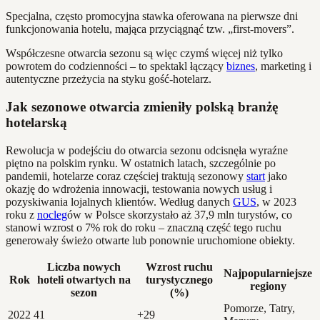
Specjalna, często promocyjna stawka oferowana na pierwsze dni
funkcjonowania hotelu, mająca przyciągnąć tzw. „first-movers”.
Współczesne otwarcia sezonu są więc czymś więcej niż tylko
powrotem do codzienności – to spektakl łączący
biznes
, marketing i
autentyczne przeżycia na styku gość-hotelarz.
Jak sezonowe otwarcia zmieniły polską branżę
hotelarską
Rewolucja w podejściu do otwarcia sezonu odcisnęła wyraźne
piętno na polskim rynku. W ostatnich latach, szczególnie po
pandemii, hotelarze coraz częściej traktują sezonowy
start
jako
okazję do wdrożenia innowacji, testowania nowych usług i
pozyskiwania lojalnych klientów. Według danych
GUS
, w 2023
roku z
nocleg
ów w Polsce skorzystało aż 37,9 mln turystów, co
stanowi wzrost o 7% rok do roku – znaczną część tego ruchu
generowały świeżo otwarte lub ponownie uruchomione obiekty.
Liczba nowych
Wzrost ruchu
Najpopularniejsze
Rok
hoteli otwartych na
turystycznego
regiony
sezon
(%)
Pomorze, Tatry,
2022
41
+29