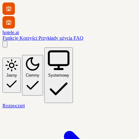
hotele.ai
Funkcje
Korzyści
Przykłady użycia
FAQ
Jasny
Ciemny
Systemowy
Rozpocznij