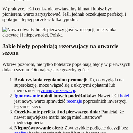
W praktyce, jeśli cenisz niepowtarzalny klimat i lubisz być
pionierem, warto zaryzykować. Jeśli jednak oczekujesz perfekcji i
spokoju – lepiej poczekać kilka tygodni.
Jakie błędy popełniają rezerwujący na otwarcie
sezonu
Wbrew pozorom, nie tylko hotelarze popełniają błędy w pierwszych
dniach sezonu. Oto najczęstsze grzechy gości:
Brak czytania regulaminu promocji:
To, co wygląda na
superokazję, może wiązać się z ukrytymi opłatami lub
niemożnością
zmiany rezerwacji
.
Ignorowanie
opinii innych podróżników:
Nawet jeśli
hotel
jest nowy, warto sprawdzić
recenzje
poprzednich inwestycji
tej samej sieci.
Oczekiwanie perfekcji od pierwszego dnia:
Pamiętaj, że
nawet największe marki mogą mieć „startowe”
niedociągnięcia.
Nieporównywanie ofert:
Zbyt szybkie podjęcie decyzji bez