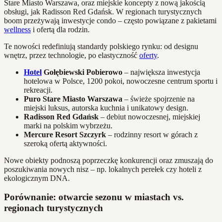
Stare Miasto Warszawa, oraz miejskie koncepty z nową jakością
obsługi, jak Radisson Red Gdańsk. W regionach turystycznych
boom przeżywają inwestycje condo – często powiązane z pakietami
wellness
i ofertą dla rodzin.
Te nowości redefiniują standardy polskiego rynku: od designu
wnętrz, przez technologie, po elastyczność
oferty
.
Hotel
Gołębiewski Pobierowo
– największa inwestycja
hotelowa w Polsce, 1200 pokoi, nowoczesne centrum sportu i
rekreacji.
Puro Stare Miasto Warszawa
– świeże spojrzenie na
miejski luksus, autorska kuchnia i unikatowy design.
Radisson Red Gdańsk
– debiut nowoczesnej, miejskiej
marki na polskim wybrzeżu.
Mercure Resort Szczyrk
– rodzinny resort w górach z
szeroką ofertą aktywności.
Nowe obiekty podnoszą poprzeczkę konkurencji oraz zmuszają do
poszukiwania nowych nisz – np. lokalnych perełek czy hoteli z
ekologicznym DNA.
Porównanie: otwarcie sezonu w miastach vs.
regionach turystycznych