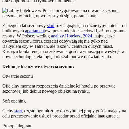
oraz odporności na rynkowe turbulencje.
Z biegiem lat sezonowy
start
rozciągnął się na różne typy hoteli – od
butikowych
apartament
ów, przez miejskie sieciówki, aż po ogromne
resorty. W Polsce, według
analizy
Hotelarz, 2024
, największe
otwarcia sezonu coraz częściej odbywają się nie tylko nad
Bałtykiem czy w Tatrach, ale także w centrach dużych miast.
Rosnąca konkurencja i oczekiwania gości wymuszają inwestycje w
nowe technologie, ekologię i nieszablonowe doświadczenia.
Definicje branżowe otwarcia sezonu:
Otwarcie sezonu
Oficjalny moment rozpoczęcia działalności hotelu po przerwie
sezonowej lub debiut nowego obiektu na rynku.
Soft opening
Cichy
start
, często ograniczony do wybranej grupy gości, mający na
celu przetestowanie usług i procedur przed oficjalną inauguracją.
Pre-opening rate