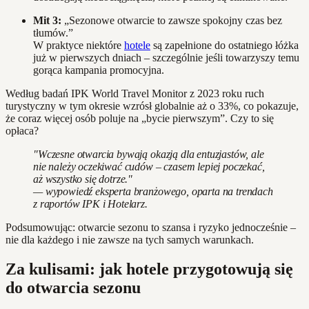
Mit 3:
„Sezonowe otwarcie to zawsze spokojny czas bez
tłumów.”
W praktyce niektóre
hotele
są zapełnione do ostatniego łóżka
już w pierwszych dniach – szczególnie jeśli towarzyszy temu
gorąca kampania promocyjna.
Według badań IPK World Travel Monitor z 2023 roku ruch
turystyczny w tym okresie wzrósł globalnie aż o 33%, co pokazuje,
że coraz więcej osób poluje na „bycie pierwszym”. Czy to się
opłaca?
"Wczesne otwarcia bywają okazją dla entuzjastów, ale
nie należy oczekiwać cudów – czasem lepiej poczekać,
aż wszystko się dotrze."
— wypowiedź eksperta branżowego, oparta na trendach
z raportów IPK i Hotelarz.
Podsumowując: otwarcie sezonu to szansa i ryzyko jednocześnie –
nie dla każdego i nie zawsze na tych samych warunkach.
Za kulisami: jak hotele przygotowują się
do otwarcia sezonu