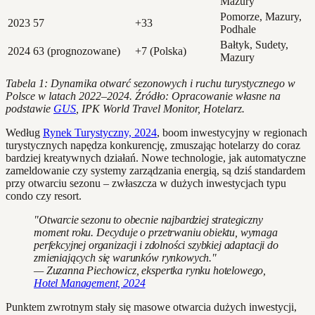
Mazury
Pomorze, Mazury,
2023
57
+33
Podhale
Bałtyk, Sudety,
2024
63 (prognozowane)
+7 (Polska)
Mazury
Tabela 1: Dynamika otwarć sezonowych i ruchu turystycznego w
Polsce w latach 2022–2024. Źródło: Opracowanie własne na
podstawie
GUS
, IPK World Travel Monitor, Hotelarz.
Według
Rynek Turystyczny, 2024
, boom inwestycyjny w regionach
turystycznych napędza konkurencję, zmuszając hotelarzy do coraz
bardziej kreatywnych działań. Nowe technologie, jak automatyczne
zameldowanie czy systemy zarządzania energią, są dziś standardem
przy otwarciu sezonu – zwłaszcza w dużych inwestycjach typu
condo czy resort.
"Otwarcie sezonu to obecnie najbardziej strategiczny
moment roku. Decyduje o przetrwaniu obiektu, wymaga
perfekcyjnej organizacji i zdolności szybkiej adaptacji do
zmieniających się warunków rynkowych."
— Zuzanna Piechowicz, ekspertka rynku hotelowego,
Hotel Management, 2024
Punktem zwrotnym stały się masowe otwarcia dużych inwestycji,