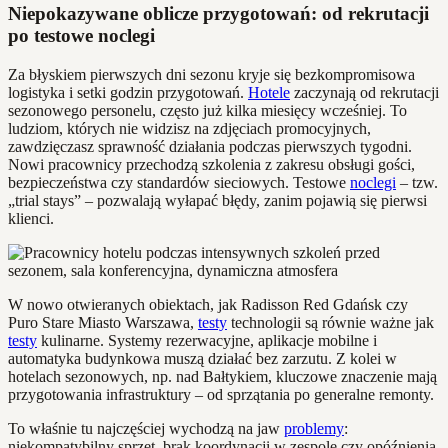
Niepokazywane oblicze przygotowań: od rekrutacji
po testowe noclegi
Za błyskiem pierwszych dni sezonu kryje się bezkompromisowa
logistyka i setki godzin przygotowań.
Hotele
zaczynają od rekrutacji
sezonowego personelu, często już kilka miesięcy wcześniej. To
ludziom, których nie widzisz na zdjęciach promocyjnych,
zawdzięczasz sprawność działania podczas pierwszych tygodni.
Nowi pracownicy przechodzą szkolenia z zakresu obsługi gości,
bezpieczeństwa czy standardów sieciowych. Testowe
noclegi
– tzw.
„trial stays” – pozwalają wyłapać błędy, zanim pojawią się pierwsi
klienci.
W nowo otwieranych obiektach, jak Radisson Red Gdańsk czy
Puro Stare Miasto Warszawa,
testy
technologii są równie ważne jak
testy
kulinarne. Systemy rezerwacyjne, aplikacje mobilne i
automatyka budynkowa muszą działać bez zarzutu. Z kolei w
hotelach sezonowych, np. nad Bałtykiem, kluczowe znaczenie mają
przygotowania infrastruktury – od sprzątania po generalne remonty.
To właśnie tu najczęściej wychodzą na jaw
problemy
:
niekompatybilny sprzęt, brak koordynacji w zespole czy opóźnienia