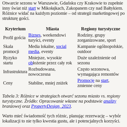
Otwarcie sezonu w Warszawie, Gdańsku czy Krakowie to zupełnie
inny świat niż
start
w Mikołajkach, Zakopanem czy nad Bałtykiem.
Różnice widać na każdym poziomie – od strategii marketingowej po
strukturę gości.
Kryterium
Miasta
Regiony turystyczne
Biznes
, weekendowi
Rodziny, grupy
Profil gościa
turyści, eventy
zorganizowane, sport
Skala
Media lokalne,
social
Kampanie ogólnopolskie,
promocji
media
, eventy
outdoor
Ryzyko
Mniejsze, wysokie
Duże uzależnienie od
startu
ob
łożenie przez cały rok
sezonu
Rozbudowana,
Często sezonowa,
Infrastruktura
nowoczesna
wymagająca remontów
Promocje
na
start
,
Ceny
Stabilne, mniej zniżek
zmienne ceny
Tabela 3: Różnice w strategiach otwarć sezonu miasto vs. regiony
turystyczne. Źródło: Opracowanie własne na podstawie
analizy
branżowej oraz
PropertyDesign, 2023
.
Warto mieć świadomość tych różnic, planując rezerwację – wybór
lokalizacji to nie tylko kwestia gustu, ale i potencjalnych korzyści.