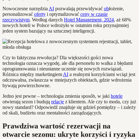
Nowoczesne narzędzia
AI
pozwalają przewidywać
ob
łożenie,
personalizować
oferty
i optymalizować
ceny w czasie
rzeczywistym
. Według danych
Hotel Management, 2024
, aż 68%
nowych hoteli w Polsce wdrożyło w ostatnim roku przynajmniej
jeden system bazujący na sztucznej inteligencji.
Czy to faktyczna rewolucja? Dla większości gości nowa
technologia oznacza wygodę, ale dla personelu to walka z błędami
oprogramowania i nieustanne uczenie się nowych rozwiązań.
Różnica między marketingiem
AI
a realnymi korzyściami wciąż jest
odczuwalna, zwłaszcza w mniejszych obiektach, gdzie wdrożenia
bywają powierzchowne.
Jedno jest pewne – technologia zmienia sposób, w jaki
hotele
otwierają sezon i budują
relacje
z klientem. Ale czy to moda, czy już
nowy standard? Odpowiedź znajduje się gdzieś pomiędzy – i zależy
od skali, budżetu oraz mentalności zarządzających.
Prawdziwa wartość rezerwacji na
otwarcie sezonu: ukryte korzyści i ryzyka