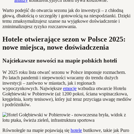
analizy
konkurencyjnych hoteli bywa kosztowne.
Warto podejść do otwarcia sezonu jak do inwestycji – z chłodną
głową, dbałością o szczegóły i gotowością na niespodzianki. Dzięki
temu zmaksymalizujesz szanse na wyjątkowe doświadczenie i
zminimalizujesz ryzyko rozczarowania.
Hotele otwierające sezon w Polsce 2025:
nowe miejsca, nowe doświadczenia
Najciekawsze nowości na mapie polskich hoteli
W 2025 roku lista otwarć sezonu w Polsce imponuje rozmachem.
Po latach pandemii i niepewności wracamy do trendu dużych
inwestycji – zarówno w miastach, jak i regionach
wypoczynkowych. Największe
emocje
wzbudza otwarcie Hotelu
Gołębiewski w Pobierowie (aż 1200 pokoi, ściana wspinaczkowa,
kręgielnia, korty tenisowe), który już teraz przyciąga uwagę mediów
i podróżników.
Równolegle na mapie pojawiają się
hotele
butikowe, takie jak Puro