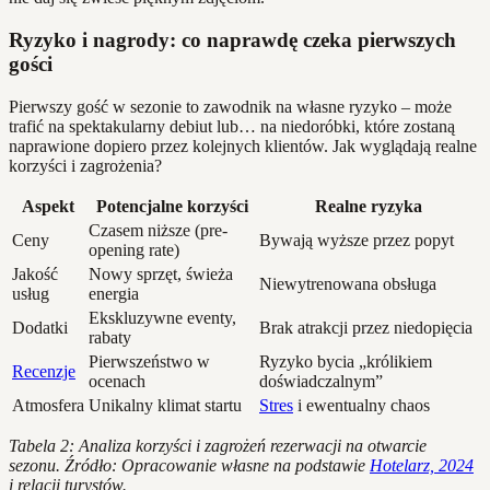
Ryzyko i nagrody: co naprawdę czeka pierwszych
gości
Pierwszy gość w sezonie to zawodnik na własne ryzyko – może
trafić na spektakularny debiut lub… na niedoróbki, które zostaną
naprawione dopiero przez kolejnych klientów. Jak wyglądają realne
korzyści i zagrożenia?
Aspekt
Potencjalne korzyści
Realne ryzyka
Czasem niższe (pre-
Ceny
Bywają wyższe przez popyt
opening rate)
Jakość
Nowy sprzęt, świeża
Niewytrenowana obsługa
usług
energia
Ekskluzywne eventy,
Dodatki
Brak atrakcji przez niedopięcia
rabaty
Pierwszeństwo w
Ryzyko bycia „królikiem
Recenzje
ocenach
doświadczalnym”
Atmosfera
Unikalny klimat startu
Stres
i ewentualny chaos
Tabela 2: Analiza korzyści i zagrożeń rezerwacji na otwarcie
sezonu. Źródło: Opracowanie własne na podstawie
Hotelarz, 2024
i relacji turystów.