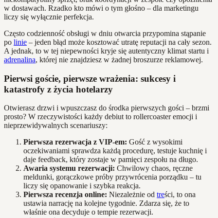
w dostawach. Rzadko kto mówi o tym głośno – dla marketingu
liczy się wyłącznie perfekcja.
Często codzienność obsługi w dniu otwarcia przypomina stąpanie
po
linie
– jeden błąd może kosztować utratę reputacji na cały sezon.
A jednak, to w tej niepewności kryje się autentyczny klimat startu i
adrenalina
, której nie znajdziesz w żadnej broszurze reklamowej.
Pierwsi goście, pierwsze wrażenia: sukcesy i
katastrofy z życia hotelarzy
Otwierasz drzwi i wpuszczasz do środka pierwszych gości – brzmi
prosto? W rzeczywistości każdy debiut to rollercoaster emocji i
nieprzewidywalnych scenariuszy:
Pierwsza rezerwacja z VIP-em:
Gość z wysokimi
oczekiwaniami sprawdza każdą procedurę, testuje kuchnię i
daje feedback, który zostaje w pamięci zespołu na długo.
Awaria systemu rezerwacji:
Chwilowy chaos, ręczne
meldunki, gorączkowe próby przywrócenia porządku – tu
liczy się opanowanie i szybka reakcja.
Pierwsza recenzja online:
Niezależnie od
tre
ści, to ona
ustawia narrację na kolejne tygodnie. Zdarza się, że to
właśnie ona decyduje o tempie rezerwacji.