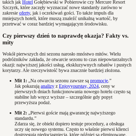
takich jak
Hotel
Gołębiewski w Pobierowie czy Mercure Resort
Szczyrk, które zaczęły wyznaczać nowe standardy zarówno w
zakresie
oferty
, jak i oczekiwań gości. To także impuls dla
mniejszych hoteli, które muszą znaleźć unikalną wartość, by
przetrwać w coraz bardziej wymagającym środowisku.
Czy pierwszy dzień to naprawdę okazja? Fakty vs.
mity
Wokół pierwszych dni sezonu narosło mnóstwo mitów. Wielu
podróżników zakłada, że otwarcie sezonu to czas niepowtarzalnych
okazji: najwyższej jakości usług, ekskluzywnych rabatów i pustych
korytarzy. Ale rzeczywistość bywa znacznie bardziej złożona.
Mit 1:
„Na otwarciu sezonu zawsze są
promocje
.”
Jak pokazują
analizy
z
Enjoyyourstay, 2024
, ceny w
pierwszych dniach funkcjonowania nowego hotelu często są
stabilne lub wręcz wyższe – szczególnie gdy popyt
przewyższa podaż.
Mit 2:
„Pierwsi goście mają gwarancję najwyższego
standardu.”
Zdarza się, że obiekt dopiero testuje procedury, a obsługa
uczy się nowego systemu. Często to właśnie pierwsi klienci
dostrzegają niedociągnięcia, które później są eliminowane.