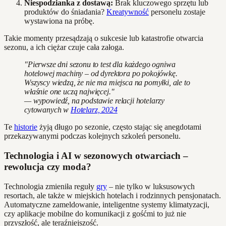
Niespodzianka z dostawą:
Brak kluczowego sprzętu lub
produktów do śniadania?
Kreatywność
personelu zostaje
wystawiona na próbę.
Takie momenty przesądzają o sukcesie lub katastrofie otwarcia
sezonu, a ich ciężar czuje cała załoga.
"Pierwsze dni sezonu to test dla każdego ogniwa
hotelowej machiny – od dyrektora po pokojówkę.
Wszyscy wiedzą, że nie ma miejsca na pomyłki, ale to
właśnie one uczą najwięcej."
— wypowiedź, na podstawie relacji hotelarzy
cytowanych w
Hotelarz, 2024
Te
historie
żyją długo po sezonie, często stając się anegdotami
przekazywanymi podczas kolejnych szkoleń personelu.
Technologia i AI w sezonowych otwarciach –
rewolucja czy moda?
Technologia zmieniła reguły
gry
– nie tylko w luksusowych
resortach, ale także w miejskich hotelach i rodzinnych pensjonatach.
Automatyczne zameldowanie, inteligentne systemy klimatyzacji,
czy aplikacje mobilne do komunikacji z gośćmi to już nie
przyszłość, ale teraźniejszość.