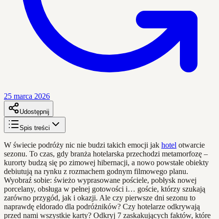
25 marca 2026
Udostępnij
Spis treści
W świecie podróży nic nie budzi takich emocji jak
hotel
otwarcie
sezonu. To czas, gdy branża hotelarska przechodzi metamorfozę –
kurorty budzą się po zimowej hibernacji, a nowo powstałe obiekty
debiutują na rynku z rozmachem godnym filmowego planu.
Wyobraź sobie: świeżo wyprasowane pościele, pobłysk nowej
porcelany, obsługa w pełnej gotowości i… goście, którzy szukają
zarówno przygód, jak i okazji. Ale czy pierwsze dni sezonu to
naprawdę eldorado dla podróżników? Czy hotelarze odkrywają
przed nami wszystkie karty? Odkryj 7 zaskakujących faktów, które