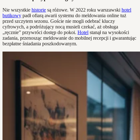
Nie wszystkie
historie
są różowe. W 2022 roku warszawski
hotel
butikowy
padł ofiarą awarii systemu do meldowania online tuż
przed szczytem sezonu. Goście nie mogli odebrać kluczy
cyfrowych, a podróżujący nocą musieli czekać, aż obsługa
„ręcznie” przywróci dostęp do pokoi.
Hotel
stanął na wysokości
zadania, przenosząc meldowanie do mobilnej recepcji i gwarantując
bezpłatne śniadania poszkodowanym.