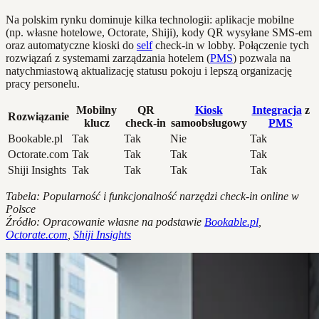
Na polskim rynku dominuje kilka technologii: aplikacje mobilne
(np. własne hotelowe, Octorate, Shiji), kody QR wysyłane SMS-em
oraz automatyczne kioski do
self
check-in w lobby. Połączenie tych
rozwiązań z systemami zarządzania hotelem (
PMS
) pozwala na
natychmiastową aktualizację statusu pokoju i lepszą organizację
pracy personelu.
Mobilny
QR
Kiosk
Integracja
z
Rozwiązanie
klucz
check-in
samoobsługowy
PMS
Bookable.pl
Tak
Tak
Nie
Tak
Octorate.com
Tak
Tak
Tak
Tak
Shiji Insights
Tak
Tak
Tak
Tak
Tabela: Popularność i funkcjonalność narzędzi check-in online w
Polsce
Źródło: Opracowanie własne na podstawie
Bookable.pl
,
Octorate.com
,
Shiji Insights