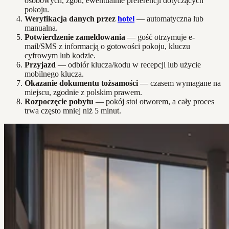
osobowych, zgód, ewentualnie preferencji dotyczących
pokoju.
Weryfikacja danych przez
hotel
— automatyczna lub
manualna.
Potwierdzenie zameldowania
— gość otrzymuje e-
mail/SMS z informacją o gotowości pokoju, kluczu
cyfrowym lub kodzie.
Przyjazd
— odbiór klucza/kodu w recepcji lub użycie
mobilnego klucza.
Okazanie dokumentu tożsamości
— czasem wymagane na
miejscu, zgodnie z polskim prawem.
Rozpoczęcie pobytu
— pokój stoi otworem, a cały proces
trwa często mniej niż 5 minut.