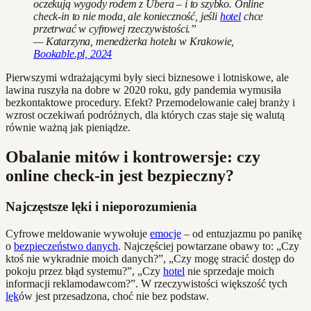
oczekują wygody rodem z Ubera – i to szybko. Online
check-in to nie moda, ale konieczność, jeśli
hotel
chce
przetrwać w cyfrowej rzeczywistości.”
— Katarzyna, menedżerka hotelu w Krakowie,
Bookable.pl, 2024
Pierwszymi wdrażającymi były sieci biznesowe i lotniskowe, ale
lawina ruszyła na dobre w 2020 roku, gdy pandemia wymusiła
bezkontaktowe procedury. Efekt? Przemodelowanie całej branży i
wzrost oczekiwań podróżnych, dla których czas staje się walutą
równie ważną jak pieniądze.
Obalanie mitów i kontrowersje: czy
online check-in jest bezpieczny?
Najczęstsze lęki i nieporozumienia
Cyfrowe meldowanie wywołuje
emocje
– od entuzjazmu po panikę
o
bezpieczeństwo danych
. Najczęściej powtarzane obawy to: „Czy
ktoś nie wykradnie moich danych?”, „Czy mogę stracić dostęp do
pokoju przez błąd systemu?”, „Czy
hotel
nie sprzedaje moich
informacji reklamodawcom?”. W rzeczywistości większość tych
lęk
ów jest przesadzona, choć nie bez podstaw.