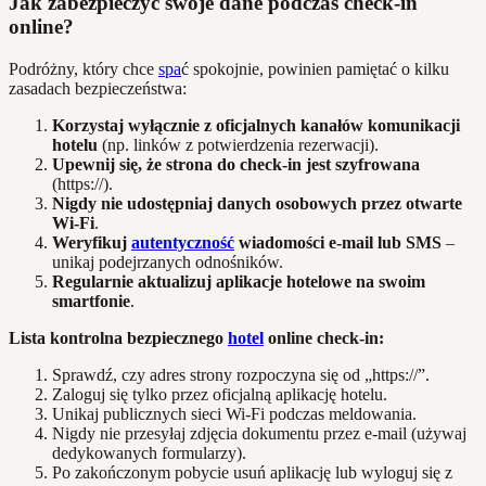
Jak zabezpieczyć swoje dane podczas check-in
online?
Podróżny, który chce
spa
ć spokojnie, powinien pamiętać o kilku
zasadach bezpieczeństwa:
Korzystaj wyłącznie z oficjalnych kanałów komunikacji
hotelu
(np. linków z potwierdzenia rezerwacji).
Upewnij się, że strona do check-in jest szyfrowana
(https://).
Nigdy nie udostępniaj danych osobowych przez otwarte
Wi-Fi
.
Weryfikuj
autentyczność
wiadomości e-mail lub SMS
–
unikaj podejrzanych odnośników.
Regularnie aktualizuj aplikacje hotelowe na swoim
smartfonie
.
Lista kontrolna bezpiecznego
hotel
online check-in:
Sprawdź, czy adres strony rozpoczyna się od „https://”.
Zaloguj się tylko przez oficjalną aplikację hotelu.
Unikaj publicznych sieci Wi-Fi podczas meldowania.
Nigdy nie przesyłaj zdjęcia dokumentu przez e-mail (używaj
dedykowanych formularzy).
Po zakończonym pobycie usuń aplikację lub wyloguj się z