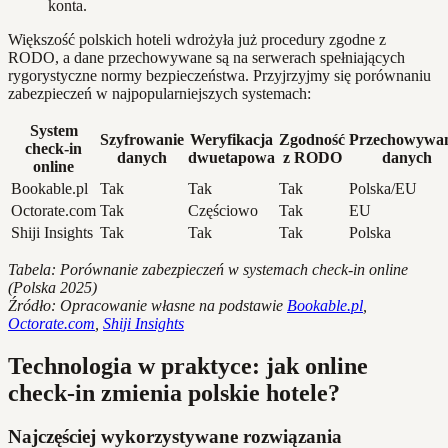
konta.
Większość polskich hoteli wdrożyła już procedury zgodne z
RODO, a dane przechowywane są na serwerach spełniających
rygorystyczne normy bezpieczeństwa. Przyjrzyjmy się porównaniu
zabezpieczeń w najpopularniejszych systemach:
System
Szyfrowanie
Weryfikacja
Zgodność
Przechowywan
check-in
danych
dwuetapowa
z RODO
danych
online
Bookable.pl
Tak
Tak
Tak
Polska/EU
Octorate.com
Tak
Częściowo
Tak
EU
Shiji Insights
Tak
Tak
Tak
Polska
Tabela: Porównanie zabezpieczeń w systemach check-in online
(Polska 2025)
Źródło: Opracowanie własne na podstawie
Bookable.pl
,
Octorate.com
,
Shiji Insights
Technologia w praktyce: jak online
check-in zmienia polskie hotele?
Najczęściej wykorzystywane rozwiązania