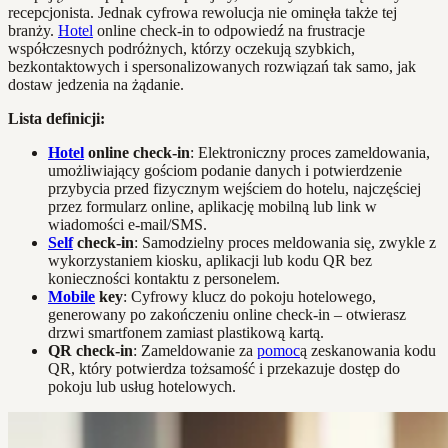
recepcjonista. Jednak cyfrowa rewolucja nie ominęła także tej
branży.
Hotel
online check-in to odpowiedź na frustracje
współczesnych podróżnych, którzy oczekują szybkich,
bezkontaktowych i spersonalizowanych rozwiązań tak samo, jak
dostaw jedzenia na żądanie.
Lista definicji:
Hotel
online check-in
: Elektroniczny proces zameldowania,
umożliwiający gościom podanie danych i potwierdzenie
przybycia przed fizycznym wejściem do hotelu, najczęściej
przez formularz online, aplikację mobilną lub link w
wiadomości e-mail/SMS.
Self
check-in
: Samodzielny proces meldowania się, zwykle z
wykorzystaniem kiosku, aplikacji lub kodu QR bez
konieczności kontaktu z personelem.
Mobile
key
: Cyfrowy klucz do pokoju hotelowego,
generowany po zakończeniu online check-in – otwierasz
drzwi smartfonem zamiast plastikową kartą.
QR check-in
: Zameldowanie za
pomoc
ą zeskanowania kodu
QR, który potwierdza tożsamość i przekazuje dostęp do
pokoju lub usług hotelowych.