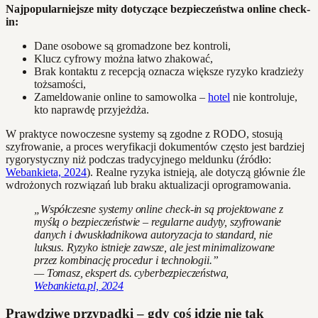
Najpopularniejsze mity dotyczące bezpieczeństwa online check-
in:
Dane osobowe są gromadzone bez kontroli,
Klucz cyfrowy można łatwo zhakować,
Brak kontaktu z recepcją oznacza większe ryzyko kradzieży
tożsamości,
Zameldowanie online to samowolka –
hotel
nie kontroluje,
kto naprawdę przyjeżdża.
W praktyce nowoczesne systemy są zgodne z RODO, stosują
szyfrowanie, a proces weryfikacji dokumentów często jest bardziej
rygorystyczny niż podczas tradycyjnego meldunku (źródło:
Webankieta, 2024
). Realne ryzyka istnieją, ale dotyczą głównie źle
wdrożonych rozwiązań lub braku aktualizacji oprogramowania.
„Współczesne systemy online check-in są projektowane z
myślą o bezpieczeństwie – regularne audyty, szyfrowanie
danych i dwuskładnikowa autoryzacja to standard, nie
luksus. Ryzyko istnieje zawsze, ale jest minimalizowane
przez kombinację procedur i technologii.”
— Tomasz, ekspert ds. cyberbezpieczeństwa,
Webankieta.pl, 2024
Prawdziwe przypadki – gdy coś idzie nie tak