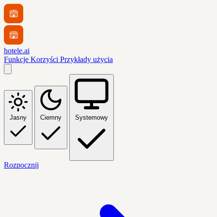
hotele.ai
Funkcje
Korzyści
Przykłady użycia
Jasny
Ciemny
Systemowy
Rozpocznij