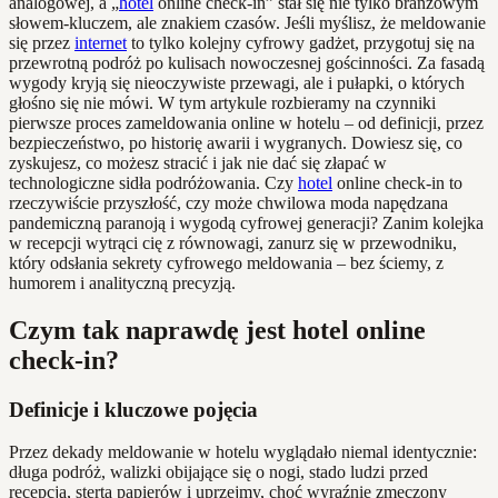
analogowej, a „
hotel
online check-in” stał się nie tylko branżowym
słowem-kluczem, ale znakiem czasów. Jeśli myślisz, że meldowanie
się przez
internet
to tylko kolejny cyfrowy gadżet, przygotuj się na
przewrotną podróż po kulisach nowoczesnej gościnności. Za fasadą
wygody kryją się nieoczywiste przewagi, ale i pułapki, o których
głośno się nie mówi. W tym artykule rozbieramy na czynniki
pierwsze proces zameldowania online w hotelu – od definicji, przez
bezpieczeństwo, po historię awarii i wygranych. Dowiesz się, co
zyskujesz, co możesz stracić i jak nie dać się złapać w
technologiczne sidła podróżowania. Czy
hotel
online check-in to
rzeczywiście przyszłość, czy może chwilowa moda napędzana
pandemiczną paranoją i wygodą cyfrowej generacji? Zanim kolejka
w recepcji wytrąci cię z równowagi, zanurz się w przewodniku,
który odsłania sekrety cyfrowego meldowania – bez ściemy, z
humorem i analityczną precyzją.
Czym tak naprawdę jest hotel online
check-in?
Definicje i kluczowe pojęcia
Przez dekady meldowanie w hotelu wyglądało niemal identycznie:
długa podróż, walizki obijające się o nogi, stado ludzi przed
recepcją, sterta papierów i uprzejmy, choć wyraźnie zmęczony