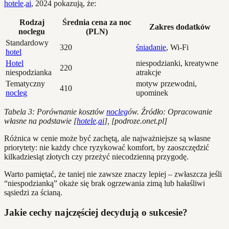
hotele
.
ai
, 2024 pokazują, że:
Rodzaj
Średnia cena za noc
Zakres dodatków
noclegu
(PLN)
Standardowy
320
śniadanie
, Wi-Fi
hotel
Hotel
niespodzianki, kreatywne
220
niespodzianka
atrakcje
Tematyczny
motyw przewodni,
410
nocleg
upominek
Tabela 3: Porównanie kosztów
nocleg
ów. Źródło: Opracowanie
własne na podstawie [
hotele
.
ai
], [podroze.onet.pl]
Różnica w cenie może być zachętą, ale najważniejsze są własne
priorytety: nie każdy chce ryzykować komfort, by zaoszczędzić
kilkadziesiąt złotych czy przeżyć niecodzienną przygodę.
Warto pamiętać, że taniej nie zawsze znaczy lepiej – zwłaszcza jeśli
“niespodzianką” okaże się brak ogrzewania zimą lub hałaśliwi
sąsiedzi za ścianą.
Jakie cechy najczęściej decydują o sukcesie?