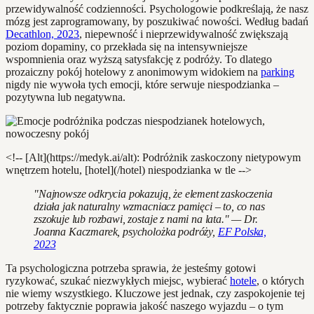
przewidywalność codzienności. Psychologowie podkreślają, że nasz
mózg jest zaprogramowany, by poszukiwać nowości. Według badań
Decathlon, 2023
, niepewność i nieprzewidywalność zwiększają
poziom dopaminy, co przekłada się na intensywniejsze
wspomnienia oraz wyższą satysfakcję z podróży. To dlatego
prozaiczny pokój hotelowy z anonimowym widokiem na
parking
nigdy nie wywoła tych emocji, które serwuje niespodzianka –
pozytywna lub negatywna.
<!-- [Alt](https://medyk.ai/alt): Podróżnik zaskoczony nietypowym
wnętrzem hotelu, [hotel](/hotel) niespodzianka w tle -->
"Najnowsze odkrycia pokazują, że element zaskoczenia
działa jak naturalny wzmacniacz pamięci – to, co nas
zszokuje lub rozbawi, zostaje z nami na lata." — Dr.
Joanna Kaczmarek, psycholożka podróży,
EF Polska,
2023
Ta psychologiczna potrzeba sprawia, że jesteśmy gotowi
ryzykować, szukać niezwykłych miejsc, wybierać
hotele
, o których
nie wiemy wszystkiego. Kluczowe jest jednak, czy zaspokojenie tej
potrzeby faktycznie poprawia jakość naszego wyjazdu – o tym