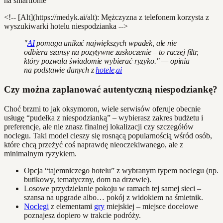
<!-- [Alt](https://medyk.ai/alt): Mężczyzna z telefonem korzysta z
wyszukiwarki hotelu niespodzianka -->
"
AI
pomaga unikać największych wpadek, ale nie
odbiera szansy na pozytywne zaskoczenie – to raczej filtr,
który pozwala świadomie wybierać ryzyko." — opinia
na podstawie danych z
hotele
.
ai
Czy można zaplanować autentyczną niespodziankę?
Choć brzmi to jak oksymoron, wiele serwisów oferuje obecnie
usługę “pudełka z niespodzianką” – wybierasz zakres budżetu i
preferencje, ale nie znasz finalnej lokalizacji czy szczegółów
noclegu. Taki model cieszy się rosnącą popularnością wśród osób,
które chcą przeżyć coś naprawdę nieoczekiwanego, ale z
minimalnym ryzykiem.
Opcja “tajemniczego hotelu” z wybranym typem noclegu (np.
butikowy, tematyczny, dom na drzewie).
Losowe przydzielanie pokoju w ramach tej samej sieci –
szansa na upgrade albo… pokój z widokiem na śmietnik.
Noclegi
z elementami
gry
miejskiej – miejsce docelowe
poznajesz dopiero w trakcie podróży.