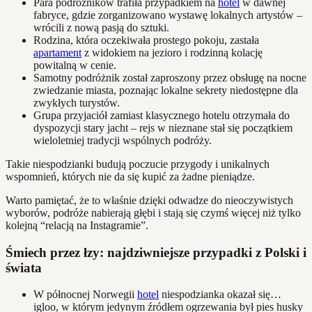
Para podróżników trafiła przypadkiem na
hotel
w dawnej
fabryce, gdzie zorganizowano wystawę lokalnych artystów –
wrócili z nową pasją do sztuki.
Rodzina, która oczekiwała prostego pokoju, zastała
apartament
z widokiem na jezioro i rodzinną kolację
powitalną w cenie.
Samotny podróżnik został zaproszony przez obsługę na nocne
zwiedzanie miasta, poznając lokalne sekrety niedostępne dla
zwykłych turystów.
Grupa przyjaciół zamiast klasycznego hotelu otrzymała do
dyspozycji stary jacht – rejs w nieznane stał się początkiem
wieloletniej tradycji wspólnych podróży.
Takie niespodzianki budują poczucie przygody i unikalnych
wspomnień, których nie da się kupić za żadne pieniądze.
Warto pamiętać, że to właśnie dzięki odwadze do nieoczywistych
wyborów, podróże nabierają głębi i stają się czymś więcej niż tylko
kolejną “relacją na Instagramie”.
Śmiech przez łzy: najdziwniejsze przypadki z Polski i
świata
W północnej Norwegii
hotel
niespodzianka okazał się…
igloo, w którym jedynym źródłem ogrzewania był pies husky