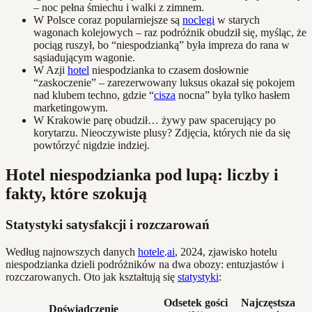
– noc pełna śmiechu i walki z zimnem.
W Polsce coraz popularniejsze są
noclegi
w starych
wagonach kolejowych – raz podróżnik obudził się, myśląc, że
pociąg ruszył, bo “niespodzianką” była impreza do rana w
sąsiadującym wagonie.
W Azji
hotel
niespodzianka to czasem dosłownie
“zaskoczenie” – zarezerwowany luksus okazał się pokojem
nad klubem techno, gdzie “
cisza
nocna” była tylko hasłem
marketingowym.
W Krakowie parę obudził… żywy paw spacerujący po
korytarzu. Nieoczywiste plusy? Zdjęcia, których nie da się
powtórzyć nigdzie indziej.
Hotel niespodzianka pod lupą: liczby i
fakty, które szokują
Statystyki satysfakcji i rozczarowań
Według najnowszych danych
hotele
.
ai
, 2024, zjawisko hotelu
niespodzianka dzieli podróżników na dwa obozy: entuzjastów i
rozczarowanych. Oto jak kształtują się
statystyki
:
Odsetek gości
Najczęstsza
Doświadczenie