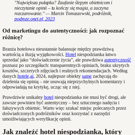
"Największa pułapka? Zaufanie ślepym obietnicom i
nieczytanie opinii – tu kończy się magia, a zaczyna
rozczarowanie." — Marcin Tomaszewski, podróżnik,
podroze.onet.pl, 2023
Od marketingu do autentyczności: jak rozpoznać
różnicę?
Branża hotelowa nieustannie balansuje między prawdziwą
wartością a iluzją wyjątkowości.
Hotel
niespodzianka łatwo
sprzedać jako “doświadczenie życia”, ale prawdziwa
autentyczność
poznasz po szczegółach: transparentnych opiniach, braku ukrytych
kosztów, szczerych zdjęciach i realnych rekomendacjach. Według
danych
hotele
.
ai
, 2024, najlepsze obiekty
same
zachęcają do
dzielenia się opinią – nie usuwają nieprzychylnych komentarzy i
odpowiadają na krytykę, ucząc się z niej.
Prawdziwie unikalny
hotel
niespodzianka nie musi być drogi, ale
zawsze powinien być autentyczny – bez sztucznego nadęcia i
fałszywych obietnic. Warto więc szukać miejsc polecanych przez
doświadczonych podróżników oraz korzystać z narzędzi
umożliwiających weryfikację opinii.
Jak znaleźć hotel niespodzianka, który