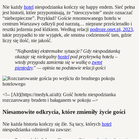
Nie każdy
hotel
niespodzianka kończy się happy endem. Sieć pełna
jest historii, które przypominają, że “nieoczywiste” może oznaczać
“niebezpieczne”. Przykład? Goście renomowanego hotelu w
centrum Warszawy odkryli pod narzutą… nieprane prześcieradło i
resztki jedzenia pod łóżkiem. Według relacji
podroze.onet.pl, 2023
,
takie przypadki to nie wyjątek, ale smutna codzienność tam, gdzie
liczy się ilość, nie jakość.
"Najbardziej ekstremalne sytuacje? Gdy niespodzianką
okazuje się nielegalny
hostel
pod przykrywką hotelu –
wtedy przygoda zamienia się w walkę o
zwrot
pieniędzy
." — opinia na podstawie relacji gości
<!-- [Alt](https://medyk.ai/alt): Gość hotelu niespodzianka
rozczarowany brudem i bałaganem w pokoju -->
Niesamowite odkrycia, które zmieniły życie gości
Nie każda historia kończy się źle. Są tacy, których
hotel
niespodzianka odmienił na zawsze: