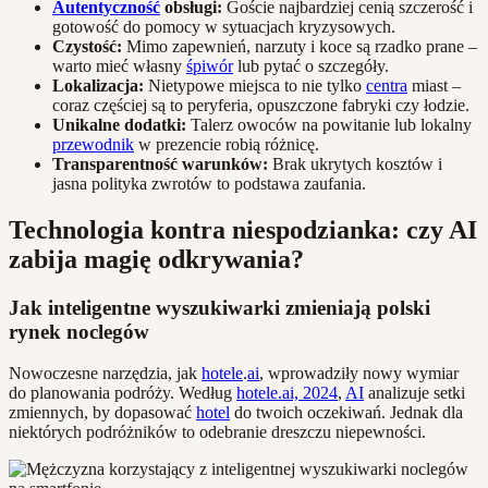
Autentyczność
obsługi:
Goście najbardziej cenią szczerość i
gotowość do pomocy w sytuacjach kryzysowych.
Czystość:
Mimo zapewnień, narzuty i koce są rzadko prane –
warto mieć własny
śpiwór
lub pytać o szczegóły.
Lokalizacja:
Nietypowe miejsca to nie tylko
centra
miast –
coraz częściej są to peryferia, opuszczone fabryki czy łodzie.
Unikalne dodatki:
Talerz owoców na powitanie lub lokalny
przewodnik
w prezencie robią różnicę.
Transparentność warunków:
Brak ukrytych kosztów i
jasna polityka zwrotów to podstawa zaufania.
Technologia kontra niespodzianka: czy AI
zabija magię odkrywania?
Jak inteligentne wyszukiwarki zmieniają polski
rynek noclegów
Nowoczesne narzędzia, jak
hotele
.
ai
, wprowadziły nowy wymiar
do planowania podróży. Według
hotele.ai, 2024
,
AI
analizuje setki
zmiennych, by dopasować
hotel
do twoich oczekiwań. Jednak dla
niektórych podróżników to odebranie dreszczu niepewności.