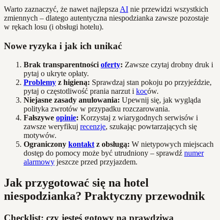
Warto zaznaczyć, że nawet najlepsza
AI
nie przewidzi wszystkich
zmiennych – dlatego autentyczna niespodzianka zawsze pozostaje
w rękach losu (i obsługi hotelu).
Nowe ryzyka i jak ich unikać
Brak transparentności
oferty
:
Zawsze czytaj drobny druk i
pytaj o ukryte opłaty.
Problemy
z higieną:
Sprawdzaj stan pokoju po przyjeździe,
pytaj o częstotliwość prania narzut i
koc
ów.
Niejasne zasady anulowania:
Upewnij się, jak wygląda
polityka zwrotów w przypadku rozczarowania.
Fałszywe
opinie
:
Korzystaj z wiarygodnych serwisów i
zawsze weryfikuj
recenzje
, szukając powtarzających się
motywów.
Ograniczony
kontakt
z obsługą:
W nietypowych miejscach
dostęp do pomocy może być utrudniony – sprawdź
numer
alarmowy
jeszcze przed przyjazdem.
Jak przygotować się na hotel
niespodzianka? Praktyczny przewodnik
Checklist: czy jesteś gotowy na prawdziwą