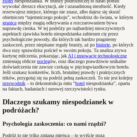
Hotel
niespodzianka. W branży podróżniczej to hasło potrafi
wywołać dreszcz ekscytacji, ale i uzasadnioną nieufność. Kiedy
rezerwujesz miejsce, którego nie znasz, albo dajesz się skusić
obietnicom “tajemniczego pokoju”, wchodzisz do świata, w którym
granica
między magią odkrywania a rozczarowaniem bywa
naprawdę cienka. W tej podróży po najbardziej nieoczywistych
aspektach zjawiska hotelu niespodzianka zabieram cię przez
psychologiczne powody, dla których tak bardzo pragniemy
zaskoczeń, przez niepisane reguły branży, aż po
historie
, po których
dwa razy sprawdzisz pościel w swoim pokoju. Ta analiza zrywa
kurtynę milczenia, pokazując, jak
AI i innowacje technologiczne
zmieniają oblicze
nocleg
ów, oraz dlaczego prawdziwie unikalne
doświadczenia nie zawsze czekają w pięciogwiazdkowym hotelu.
Jeśli szukasz konkretów, liczb, brutalnej prawdy i praktycznych
trików, przygotuj się na podróż pełną zaskoczeń. To nie jest kolejny
przewodnik
– to dekonstrukcja mitu “
hotel
niespodzianka”, oparta
na faktach, badaniach i surowej rzeczywistości rynku.
Dlaczego szukamy niespodzianek w
podróżach?
Psychologia zaskoczenia: co nami rządzi?
Podróż to nie tylko zmiana miejsca – to wyjście poza