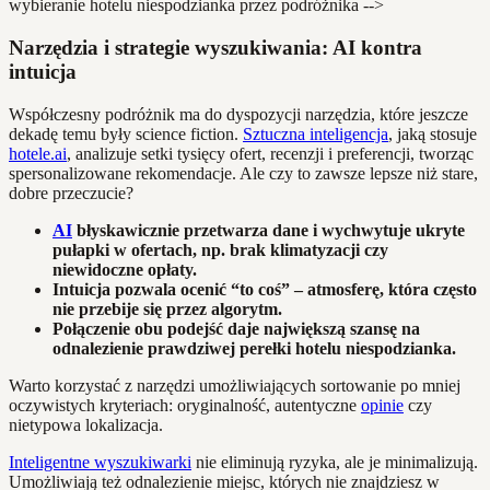
wybieranie hotelu niespodzianka przez podróżnika -->
Narzędzia i strategie wyszukiwania: AI kontra
intuicja
Współczesny podróżnik ma do dyspozycji narzędzia, które jeszcze
dekadę temu były science fiction.
Sztuczna inteligencja
, jaką stosuje
hotele.ai
, analizuje setki tysięcy ofert, recenzji i preferencji, tworząc
spersonalizowane rekomendacje. Ale czy to zawsze lepsze niż stare,
dobre przeczucie?
AI
błyskawicznie przetwarza dane i wychwytuje ukryte
pułapki w ofertach, np. brak klimatyzacji czy
niewidoczne opłaty.
Intuicja pozwala ocenić “to coś” – atmosferę, która często
nie przebije się przez algorytm.
Połączenie obu podejść daje największą szansę na
odnalezienie prawdziwej perełki hotelu niespodzianka.
Warto korzystać z narzędzi umożliwiających sortowanie po mniej
oczywistych kryteriach: oryginalność, autentyczne
opinie
czy
nietypowa lokalizacja.
Inteligentne wyszukiwarki
nie eliminują ryzyka, ale je minimalizują.
Umożliwiają też odnalezienie miejsc, których nie znajdziesz w