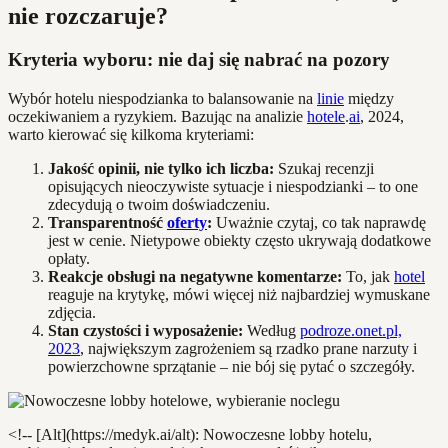
nie rozczaruje?
Kryteria wyboru: nie daj się nabrać na pozory
Wybór hotelu niespodzianka to balansowanie na
linie
między
oczekiwaniem a ryzykiem. Bazując na analizie
hotele
.
ai
, 2024,
warto kierować się kilkoma kryteriami:
Jakość opinii, nie tylko ich liczba:
Szukaj recenzji
opisujących nieoczywiste sytuacje i niespodzianki – to one
zdecydują o twoim doświadczeniu.
Transparentność
oferty
:
Uważnie czytaj, co tak naprawdę
jest w cenie. Nietypowe obiekty często ukrywają dodatkowe
opłaty.
Reakcje obsługi na negatywne komentarze:
To, jak
hotel
reaguje na krytykę, mówi więcej niż najbardziej wymuskane
zdjęcia.
Stan czystości i wyposażenie:
Według
podroze.onet.pl,
2023
, największym zagrożeniem są rzadko prane narzuty i
powierzchowne sprzątanie – nie bój się pytać o szczegóły.
<!-- [Alt](https://medyk.ai/alt): Nowoczesne lobby hotelu,