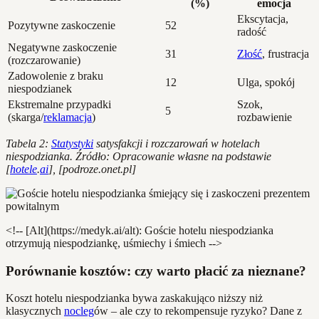
(%)
emocja
Ekscytacja,
Pozytywne zaskoczenie
52
radość
Negatywne zaskoczenie
31
Złość
, frustracja
(rozczarowanie)
Zadowolenie z braku
12
Ulga, spokój
niespodzianek
Ekstremalne przypadki
Szok,
5
(skarga/
reklamacja
)
rozbawienie
Tabela 2:
Statystyki
satysfakcji i rozczarowań w hotelach
niespodzianka. Źródło: Opracowanie własne na podstawie
[
hotele
.
ai
], [podroze.onet.pl]
<!-- [Alt](https://medyk.ai/alt): Goście hotelu niespodzianka
otrzymują niespodziankę, uśmiechy i śmiech -->
Porównanie kosztów: czy warto płacić za nieznane?
Koszt hotelu niespodzianka bywa zaskakująco niższy niż
klasycznych
nocleg
ów – ale czy to rekompensuje ryzyko? Dane z