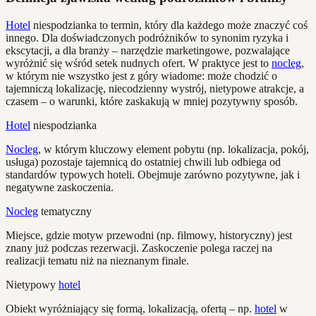
Hotel
niespodzianka to termin, który dla każdego może znaczyć coś
innego. Dla doświadczonych podróżników to synonim ryzyka i
ekscytacji, a dla branży – narzędzie marketingowe, pozwalające
wyróżnić się wśród setek nudnych ofert. W praktyce jest to
nocleg
,
w którym nie wszystko jest z góry wiadome: może chodzić o
tajemniczą lokalizację, niecodzienny wystrój, nietypowe atrakcje, a
czasem – o warunki, które zaskakują w mniej pozytywny sposób.
Hotel
niespodzianka
Nocleg
, w którym kluczowy element pobytu (np. lokalizacja, pokój,
usługa) pozostaje tajemnicą do ostatniej chwili lub odbiega od
standardów typowych hoteli. Obejmuje zarówno pozytywne, jak i
negatywne zaskoczenia.
Nocleg
tematyczny
Miejsce, gdzie motyw przewodni (np. filmowy, historyczny) jest
znany już podczas rezerwacji. Zaskoczenie polega raczej na
realizacji tematu niż na nieznanym finale.
Nietypowy
hotel
Obiekt wyróżniający się formą, lokalizacją, ofertą – np.
hotel
w