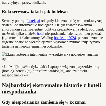
tradycyjnych przewodnikach.
Rola serwisów takich jak hotele.ai
Serwisy pokroju
hotele
.
ai
odegrały kluczową rolę w demokratyzacji
dostępu do informacji o noclegach. Dzięki zaawansowanym
algorytmom i transparentnej polityce prezentowania ofert, podróżnik
może nie tylko znaleźć
hotel
niespodzianka, ale też od razu poznać
jego mocne i słabe strony. Według
hotele.ai, 2024
, personalizowane
sugestie oparte na wcześniejszych wyborach minimalizują ryzyko
trafienia na nieprzyjemną niespodziankę.
<!-- [Alt](https://medyk.ai/alt): Laptop z włączoną wyszukiwarką
[hotele](/hotele).[ai](https://czat.ai/blog/ai), analiza hotelu
niespodzianka -->
Najbardziej ekstremalne historie z hoteli
niespodzianka
Gdy niespodzianka zamienia się w koszmar