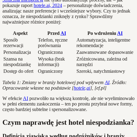
pokazuje raport
hotele.ai, 2024
– personalizuje doświadczenia,
analizując nasze preferencje i wcześniejsze wybory. Czy to jednak
oznacza, że niespodzianki zniknęły z rynku? Sprawdźmy
najważniejsze różnice poniżej:
Aspekt
Przed
AI
Po wdrożeniu
AI
Sposób
Telefon, ręczne
Automatyzacja, inteligentne
rezerwacji
porównania
rekomendacje
Personalizacja
Ograniczona
Zaawansowane dopasowanie
Szansa na
Wysoka (brak
Zróżnicowana, zależna od
niespodziankę
informacji)
narzędzi
Dostęp do ofert
Ograniczony
Szeroki, natychmiastowy
Tabela 1: Zmiany w branży hotelowej pod wpływem
AI
. Źródło:
Opracowanie własne na podstawie [
hotele
.
ai
], [ef.pl]
W efekcie
AI
pozwoliło na większą kontrolę, ale nie wyeliminowało
w pełni elementu zaskoczenia – ten po prostu przybrał nowe formy,
często bardziej subtelne i spersonalizowane.
Czym naprawdę jest hotel niespodzianka?
Definicja zjawiska według podróżników i branży