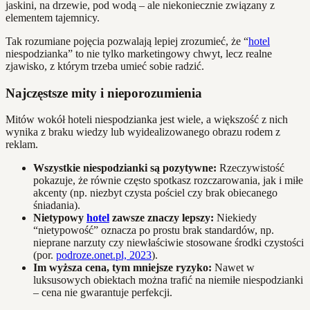
jaskini, na drzewie, pod wodą – ale niekoniecznie związany z
elementem tajemnicy.
Tak rozumiane pojęcia pozwalają lepiej zrozumieć, że “
hotel
niespodzianka” to nie tylko marketingowy chwyt, lecz realne
zjawisko, z którym trzeba umieć sobie radzić.
Najczęstsze mity i nieporozumienia
Mitów wokół hoteli niespodzianka jest wiele, a większość z nich
wynika z braku wiedzy lub wyidealizowanego obrazu rodem z
reklam.
Wszystkie niespodzianki są pozytywne:
Rzeczywistość
pokazuje, że równie często spotkasz rozczarowania, jak i miłe
akcenty (np. niezbyt czysta pościel czy brak obiecanego
śniadania).
Nietypowy
hotel
zawsze znaczy lepszy:
Niekiedy
“nietypowość” oznacza po prostu brak standardów, np.
nieprane narzuty czy niewłaściwie stosowane środki czystości
(por.
podroze.onet.pl, 2023
).
Im wyższa cena, tym mniejsze ryzyko:
Nawet w
luksusowych obiektach można trafić na niemiłe niespodzianki
– cena nie gwarantuje perfekcji.