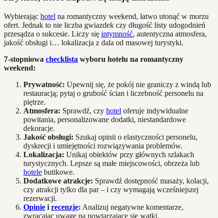
Wybierając
hotel
na romantyczny weekend, łatwo utonąć w morzu
ofert. Jednak to nie liczba gwiazdek czy długość listy udogodnień
przesądza o sukcesie. Liczy się
intymność
, autentyczna atmosfera,
jakość obsługi i… lokalizacja z dala od masowej turystyki.
7-stopniowa
checklista
wyboru hotelu na romantyczny
weekend:
Prywatność:
Upewnij się, że pokój nie graniczy z windą lub
restauracją; pytaj o grubość ścian i liczebność personelu na
piętrze.
Atmosfera:
Sprawdź, czy
hotel
oferuje indywidualne
powitania, personalizowane dodatki, niestandardowe
dekoracje.
Jakość obsługi:
Szukaj opinii o elastyczności personelu,
dyskrecji i umiejętności rozwiązywania problemów.
Lokalizacja:
Unikaj obiektów przy głównych szlakach
turystycznych. Lepsze są małe miejscowości, obrzeża lub
hotele
butikowe.
Dodatkowe atrakcje:
Sprawdź dostępność masaży, kolacji,
czy atrakcji tylko dla par – i czy wymagają wcześniejszej
rezerwacji.
Opinie
i
recenzje
:
Analizuj negatywne komentarze,
zwracając uwagę na powtarzające się wątki.