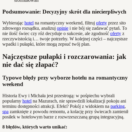
sformułowań
Podsumowanie: Decyzyjny skrót dla niecierpliwych
Wybierając
hotel
na romantyczny weekend, filtruj
oferty
przez sito
zdrowego rozsądku, analizuj
opinie
i nie bój się zadawać pytań. To
nie ilość świec czy róż decyduje o sukcesie, ale zgodność
oferty
z
rzeczywistością i… twoje potrzeby. W kolejnej części – najczęstsze
wpadki i pułapki, które mogą zepsuć twój plan.
Najczęstsze pułapki i rozczarowania: jak
nie dać się złapać?
Typowe błędy przy wyborze hotelu na romantyczny
weekend
Historia Ewy i Michała jest przestrogą: w pośpiechu wybrali
popularny
hotel
na Mazurach, nie sprawdzili lokalizacji pokoju ani
terminu dostępności atrakcji. Efekt? Pokój z widokiem na
parking
,
spa
zamknięte z powodu remontu, a kolację przy świecach zamienił
posiłek w hotelowym barze z rozwrzeszczaną grupą integracyjną.
8 błędów, których warto unikać: