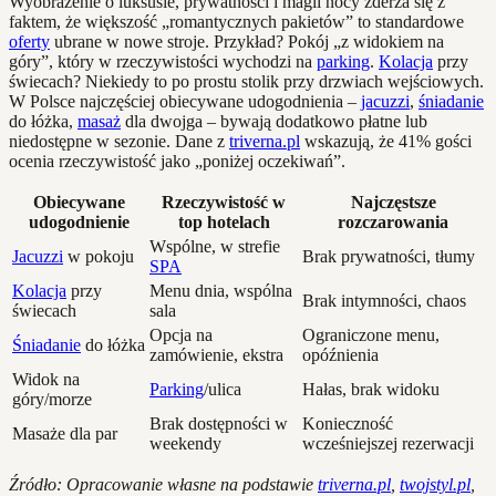
Wyobrażenie o luksusie, prywatności i magii nocy zderza się z
faktem, że większość „romantycznych pakietów” to standardowe
oferty
ubrane w nowe stroje. Przykład? Pokój „z widokiem na
góry”, który w rzeczywistości wychodzi na
parking
.
Kolacja
przy
świecach? Niekiedy to po prostu stolik przy drzwiach wejściowych.
W Polsce najczęściej obiecywane udogodnienia –
jacuzzi
,
śniadanie
do łóżka,
masaż
dla dwojga – bywają dodatkowo płatne lub
niedostępne w sezonie. Dane z
triverna.pl
wskazują, że 41% gości
ocenia rzeczywistość jako „poniżej oczekiwań”.
Obiecywane
Rzeczywistość w
Najczęstsze
udogodnienie
top hotelach
rozczarowania
Wspólne, w strefie
Jacuzzi
w pokoju
Brak prywatności, tłumy
SPA
Kolacja
przy
Menu dnia, wspólna
Brak intymności, chaos
świecach
sala
Opcja na
Ograniczone menu,
Śniadanie
do łóżka
zamówienie, ekstra
opóźnienia
Widok na
Parking
/ulica
Hałas, brak widoku
góry/morze
Brak dostępności w
Konieczność
Masaże dla par
weekendy
wcześniejszej rezerwacji
Źródło: Opracowanie własne na podstawie
triverna.pl
,
twojstyl.pl
,