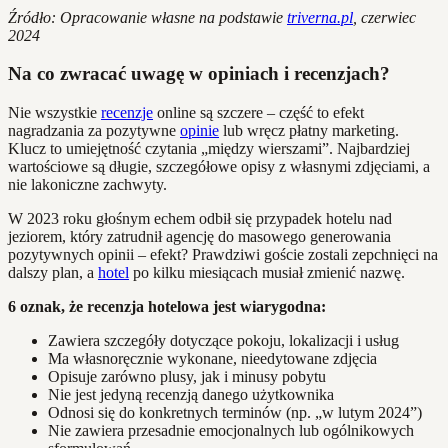
Źródło: Opracowanie własne na podstawie
triverna.pl
, czerwiec
2024
Na co zwracać uwagę w opiniach i recenzjach?
Nie wszystkie
recenzje
online są szczere – część to efekt
nagradzania za pozytywne
opinie
lub wręcz płatny marketing.
Klucz to umiejętność czytania „między wierszami”. Najbardziej
wartościowe są długie, szczegółowe opisy z własnymi zdjęciami, a
nie lakoniczne zachwyty.
W 2023 roku głośnym echem odbił się przypadek hotelu nad
jeziorem, który zatrudnił agencję do masowego generowania
pozytywnych opinii – efekt? Prawdziwi goście zostali zepchnięci na
dalszy plan, a
hotel
po kilku miesiącach musiał zmienić nazwę.
6 oznak, że recenzja hotelowa jest wiarygodna:
Zawiera szczegóły dotyczące pokoju, lokalizacji i usług
Ma własnoręcznie wykonane, nieedytowane zdjęcia
Opisuje zarówno plusy, jak i minusy pobytu
Nie jest jedyną recenzją danego użytkownika
Odnosi się do konkretnych terminów (np. „w lutym 2024”)
Nie zawiera przesadnie emocjonalnych lub ogólnikowych