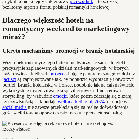
artykuł to nie kolejny cukierkowy
przewodnik
– to szczery,
bezlitosny raport z frontu polskiej romantyki hotelowej.
Dlaczego większość hoteli na
romantyczny weekend to marketingowy
miraż?
Ukryte mechanizmy promocji w branży hotelarskiej
Wizerunek romantycznego hotelu nie tworzy się sam – to efekt
precyzyjnie zaplanowanych działań marketingowych, w których
każda świeca, kieliszek
prosecco
i ujęcie panoramicznego widoku z
jacuzzi
są zaprojektowane tak, by pobudzić wyobraźnię i otworzyć
portfel. Branża hotelarska w Polsce, podobnie jak na całym świecie,
wykorzystuje inscenizowane sesje zdjęciowe, influencerów i
storytelling, by wzbudzić
emocje
, które potem zderzają się z szarą
rzeczywistością. Jak podaje
well-marketing.pl, 2024
, narracje w
social media
nie zawsze przekładają się na realne doświadczenia
gości – efektowna oprawa często maskuje przeciętność usług.