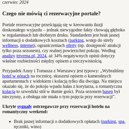
czerwiec 2024
Czego nie mówią ci rezerwacyjne portale?
Portale rezerwacyjne prześcigają się w kreowaniu iluzji
doskonałego wyjazdu – jednak niewygodne fakty chowają głęboko
w regulaminach lub drobnym druku. Standardem jest brak jasnej
informacji o dodatkowych kosztach (
parking
, wstęp do strefy
wellness
,
internet
), ograniczeniach
oferty
(np. dostępność atrakcji
tylko poza sezonem), czy realnej powierzchni pokoju. Według
analizy
triverna.pl, 2024
, aż 34% negatywnych opinii dotyczy
właśnie rozbieżności między opisem a rzeczywistością.
Przypadek Anny i Tomasza z Warszawy jest typowy: „Wybraliśmy
hotel w górach
na rocznicę, skuszeni opisem o kameralnych
apartamentach z widokiem i kolacją tylko dla dwojga. Na miejscu
okazało się, że do pokoju wpada hałas z korytarza, a romantyczna
kolacja
to szwedzki stół w tłumie gości. Poza sezonem
basen
był
nieczynny, a obsługa nie miała o tym pojęcia przy rezerwacji”.
Ukryte
sygnały
ostrzegawcze przy rezerwacji hotelu na
romantyczny weekend:
Brak jasnej informacji o dodatkowych opłatach (
parking
,
spa
,
ręczniki, wino)