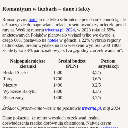
Romantyzm w liczbach – dane i fakty
Romantyczny
hotel
to nie tylko schronienie przed codziennością, ale
też narzędzie do naprawiania relacji, resetu uczuć czy ucieczki przed
rutyną. Według raportu
triverna.pl, 2024
, w 2023 roku aż 55%
ankietowanych Polaków planowało wyjazd tylko we dwoje, z
czego 60% postawiło na
hotele
w górach, a 22% wybrało regiony
nadmorskie. Średni wydatek na taki weekend wyniósł 1200-1800
zł, ale tylko 33% par uznało wyjazd za „zgodny z oczekiwaniami”.
Najpopularniejsze
Średni budżet
Poziom
kierunki
(PLN)
satysfakcji
Beskid Śląski
1500
3,5/5
Tatry
1700
3,6/5
Mazury
1400
3,2/5
Wybrzeże Bałtyku
1800
3,3/5
Bieszczady
1300
3,7/5
Źródło: Opracowanie własne na podstawie
triverna.pl
, maj 2024
Dane pokazują, że mimo wysokich oczekiwań, realne
doświadczenia rzadko dorównują obietnicom. Największym