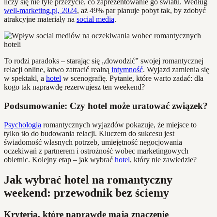
liczy się nie tyle przeżycie, co zaprezentowanie go światu. Według
well-marketing.pl, 2024
, aż 49% par planuje pobyt tak, by zdobyć
atrakcyjne materiały na
social media
.
To rodzi paradoks – starając się „dowodzić” swojej romantycznej
relacji online, łatwo zatracić realną
intymność
. Wyjazd zamienia się
w spektakl, a
hotel
w scenografię. Pytanie, które warto zadać: dla
kogo tak naprawdę rezerwujesz ten weekend?
Podsumowanie: Czy hotel może uratować związek?
Psychologia
romantycznych wyjazdów pokazuje, że miejsce to
tylko tło do budowania relacji. Kluczem do sukcesu jest
świadomość własnych potrzeb, umiejętność negocjowania
oczekiwań z partnerem i ostrożność wobec marketingowych
obietnic. Kolejny etap – jak wybrać
hotel
, który nie zawiedzie?
Jak wybrać hotel na romantyczny
weekend: przewodnik bez ściemy
Kryteria, które naprawdę mają znaczenie