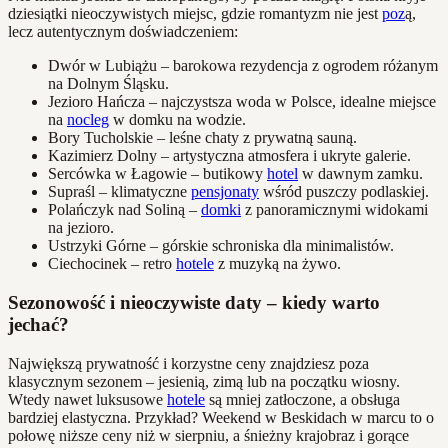
dziesiątki nieoczywistych miejsc, gdzie romantyzm nie jest
poz
ą,
lecz autentycznym doświadczeniem:
Dwór w Lubiążu – barokowa rezydencja z ogrodem różanym
na Dolnym Śląsku.
Jezioro Hańcza – najczystsza woda w Polsce, idealne miejsce
na
nocleg
w domku na wodzie.
Bory Tucholskie – leśne chaty z prywatną sauną.
Kazimierz Dolny – artystyczna atmosfera i ukryte galerie.
Sercówka w Łagowie – butikowy
hotel
w dawnym zamku.
Supraśl – klimatyczne
pensjonaty
wśród puszczy podlaskiej.
Polańczyk nad Soliną –
domki
z panoramicznymi widokami
na jezioro.
Ustrzyki Górne – górskie schroniska dla minimalistów.
Ciechocinek – retro
hotele
z muzyką na żywo.
Sezonowość i nieoczywiste daty – kiedy warto
jechać?
Największą prywatność i korzystne ceny znajdziesz poza
klasycznym sezonem – jesienią, zimą lub na początku wiosny.
Wtedy nawet luksusowe
hotele
są mniej zatłoczone, a obsługa
bardziej elastyczna. Przykład? Weekend w Beskidach w marcu to o
połowę niższe ceny niż w sierpniu, a śnieżny krajobraz i gorące