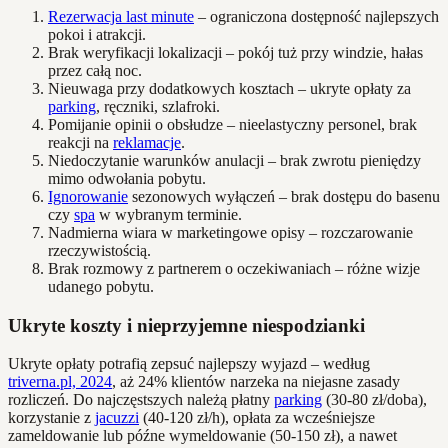
Rezerwacja last minute
– ograniczona dostępność najlepszych
pokoi i atrakcji.
Brak weryfikacji lokalizacji – pokój tuż przy windzie, hałas
przez całą noc.
Nieuwaga przy dodatkowych kosztach – ukryte opłaty za
parking
, ręczniki, szlafroki.
Pomijanie opinii o obsłudze – nieelastyczny personel, brak
reakcji na
reklamacje
.
Niedoczytanie warunków anulacji – brak zwrotu pieniędzy
mimo odwołania pobytu.
Ignorowanie
sezonowych wyłączeń – brak dostępu do basenu
czy
spa
w wybranym terminie.
Nadmierna wiara w marketingowe opisy – rozczarowanie
rzeczywistością.
Brak rozmowy z partnerem o oczekiwaniach – różne wizje
udanego pobytu.
Ukryte koszty i nieprzyjemne niespodzianki
Ukryte opłaty potrafią zepsuć najlepszy wyjazd – według
triverna.pl, 2024
, aż 24% klientów narzeka na niejasne zasady
rozliczeń. Do najczęstszych należą płatny
parking
(30-80 zł/doba),
korzystanie z
jacuzzi
(40-120 zł/h), opłata za wcześniejsze
zameldowanie lub późne wymeldowanie (50-150 zł), a nawet