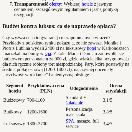
Transparentność
oferty
:
Wybieraj
hotele
z jawnym
cennikiem, szczegółowym regulaminem i jasną polityką
rezygnacji.
Budżet kontra luksus: co się naprawdę opłaca?
Czy wyższa cena to gwarancja niezapomnianych wrażeń?
Przykłady z polskiego rynku pokazują, że nie zawsze. Monika i
Piotr z Lublina wydali 2400 zł na luksusowy
hotel
w Karkonoszach
i narzekali na tłumy w
spa
. Z kolei Marta i Damian zadowolili się
butikowym pensjonatem za 900 zł, gdzie właścicielka przygotowała
dla nich ręcznie robiony tort niespodziankę. Pary, które postawiły na
średnią półkę cenową (1200-1400 zł), najczęściej doceniały
„uczciwość w reklamie” i autentyczną obsługę.
Segment
Przykładowa cena
Ocena
Udogodnienia
hotelu
(PLN)
satysfakcji
Standard +
Budżetowy
700-1100
3,1/5
śniadanie
Personalizacja,
Butikowy
1200-1600
3,8/5
mała skala
SPA
, masaże, full
Luksusowy
1800-2700
3,4/5
service