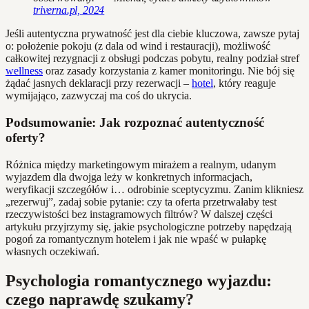
triverna.pl, 2024
Jeśli autentyczna prywatność jest dla ciebie kluczowa, zawsze pytaj
o: położenie pokoju (z dala od wind i restauracji), możliwość
całkowitej rezygnacji z obsługi podczas pobytu, realny podział stref
wellness
oraz zasady korzystania z kamer monitoringu. Nie bój się
żądać jasnych deklaracji przy rezerwacji –
hotel
, który reaguje
wymijająco, zazwyczaj ma coś do ukrycia.
Podsumowanie: Jak rozpoznać autentyczność
oferty?
Różnica między marketingowym mirażem a realnym, udanym
wyjazdem dla dwojga leży w konkretnych informacjach,
weryfikacji szczegółów i… odrobinie sceptycyzmu. Zanim klikniesz
„rezerwuj”, zadaj sobie pytanie: czy ta oferta przetrwałaby test
rzeczywistości bez instagramowych filtrów? W dalszej części
artykułu przyjrzymy się, jakie psychologiczne potrzeby napędzają
pogoń za romantycznym hotelem i jak nie wpaść w pułapkę
własnych oczekiwań.
Psychologia romantycznego wyjazdu:
czego naprawdę szukamy?