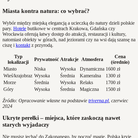
Miasta kontra natura: co wybrać?
Wybór między miejską elegancją a ucieczką do natury dzieli polskie
pary.
Hotele
butikowe w centrach Krakowa, Gdańska czy
Wrocławia oferują łatwy dostęp do atrakcji, restauracji i kultury,
natomiast obiekty w górach, nad jeziorami czy na wsi dają szansę na
ciszę i
kontakt
z przyrodą.
Typ
Cena
Prywatność
Atrakcje
Atmosfera
lokalizacji
(średnio)
Miasto
Niska
Wysoka
Dynamiczna
1600 zł
Wieś/krajobraz
Wysoka
Średnia
Kameralna
1300 zł
Morze
Średnia
Wysoka
Relaks
1700 zł
Góry
Wysoka
Średnia
Magiczna
1500 zł
Źródło: Opracowanie własne na podstawie
triverna.pl
, czerwiec
2024
Ukryte perełki – miejsca, które zaskoczą nawet
starych wyjadaczy
Nie musisz jechać do Zakopanego, by poczuć magię. Polska kryje