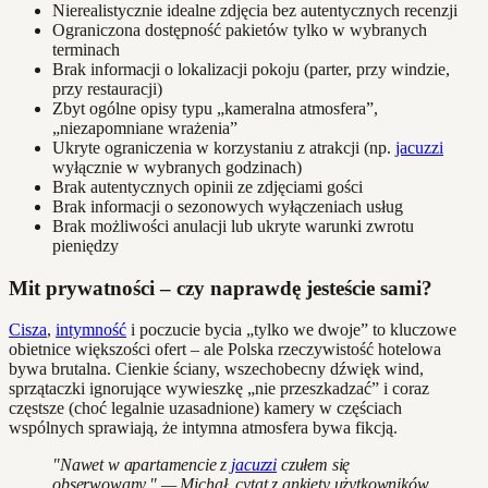
Nierealistycznie idealne zdjęcia bez autentycznych recenzji
Ograniczona dostępność pakietów tylko w wybranych
terminach
Brak informacji o lokalizacji pokoju (parter, przy windzie,
przy restauracji)
Zbyt ogólne opisy typu „kameralna atmosfera”,
„niezapomniane wrażenia”
Ukryte ograniczenia w korzystaniu z atrakcji (np.
jacuzzi
wyłącznie w wybranych godzinach)
Brak autentycznych opinii ze zdjęciami gości
Brak informacji o sezonowych wyłączeniach usług
Brak możliwości anulacji lub ukryte warunki zwrotu
pieniędzy
Mit prywatności – czy naprawdę jesteście sami?
Cisza
,
intymność
i poczucie bycia „tylko we dwoje” to kluczowe
obietnice większości ofert – ale Polska rzeczywistość hotelowa
bywa brutalna. Cienkie ściany, wszechobecny dźwięk wind,
sprzątaczki ignorujące wywieszkę „nie przeszkadzać” i coraz
częstsze (choć legalnie uzasadnione) kamery w częściach
wspólnych sprawiają, że intymna atmosfera bywa fikcją.
"Nawet w apartamencie z
jacuzzi
czułem się
obserwowany." — Michał, cytat z ankiety użytkowników