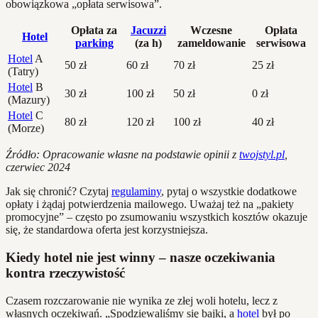
obowiązkowa „opłata serwisowa”.
Opłata za
Jacuzzi
Wczesne
Opłata
Hotel
parking
(za h)
zameldowanie
serwisowa
Hotel
A
50 zł
60 zł
70 zł
25 zł
(Tatry)
Hotel
B
30 zł
100 zł
50 zł
0 zł
(Mazury)
Hotel
C
80 zł
120 zł
100 zł
40 zł
(Morze)
Źródło: Opracowanie własne na podstawie opinii z
twojstyl.pl
,
czerwiec 2024
Jak się chronić? Czytaj
regulaminy
, pytaj o wszystkie dodatkowe
opłaty i żądaj potwierdzenia mailowego. Uważaj też na „pakiety
promocyjne” – często po zsumowaniu wszystkich kosztów okazuje
się, że standardowa oferta jest korzystniejsza.
Kiedy hotel nie jest winny – nasze oczekiwania
kontra rzeczywistość
Czasem rozczarowanie nie wynika ze złej woli hotelu, lecz z
własnych oczekiwań. „Spodziewaliśmy się bajki, a
hotel
był po