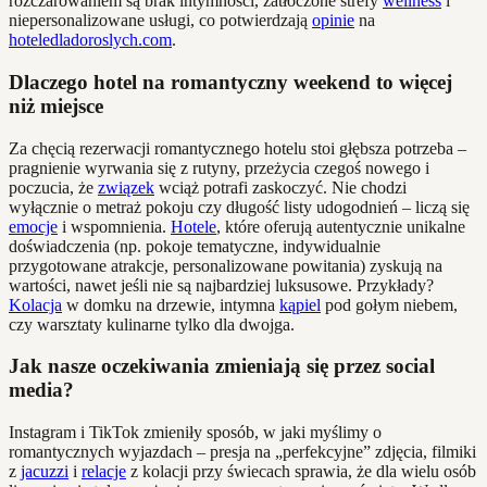
rozczarowaniem są brak intymności, zatłoczone strefy
wellness
i
niepersonalizowane usługi, co potwierdzają
opinie
na
hoteledladoroslych.com
.
Dlaczego hotel na romantyczny weekend to więcej
niż miejsce
Za chęcią rezerwacji romantycznego hotelu stoi głębsza potrzeba –
pragnienie wyrwania się z rutyny, przeżycia czegoś nowego i
poczucia, że
związek
wciąż potrafi zaskoczyć. Nie chodzi
wyłącznie o metraż pokoju czy długość listy udogodnień – liczą się
emocje
i wspomnienia.
Hotele
, które oferują autentycznie unikalne
doświadczenia (np. pokoje tematyczne, indywidualnie
przygotowane atrakcje, personalizowane powitania) zyskują na
wartości, nawet jeśli nie są najbardziej luksusowe. Przykłady?
Kolacja
w domku na drzewie, intymna
kąpiel
pod gołym niebem,
czy warsztaty kulinarne tylko dla dwojga.
Jak nasze oczekiwania zmieniają się przez social
media?
Instagram i TikTok zmieniły sposób, w jaki myślimy o
romantycznych wyjazdach – presja na „perfekcyjne” zdjęcia, filmiki
z
jacuzzi
i
relacje
z kolacji przy świecach sprawia, że dla wielu osób