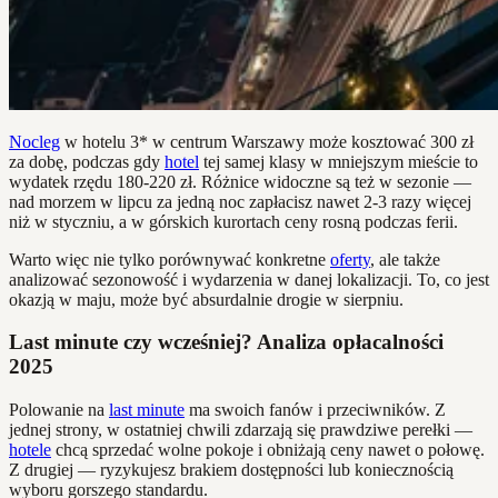
Nocleg
w hotelu 3* w centrum Warszawy może kosztować 300 zł
za dobę, podczas gdy
hotel
tej samej klasy w mniejszym mieście to
wydatek rzędu 180-220 zł. Różnice widoczne są też w sezonie —
nad morzem w lipcu za jedną noc zapłacisz nawet 2-3 razy więcej
niż w styczniu, a w górskich kurortach ceny rosną podczas ferii.
Warto więc nie tylko porównywać konkretne
oferty
, ale także
analizować sezonowość i wydarzenia w danej lokalizacji. To, co jest
okazją w maju, może być absurdalnie drogie w sierpniu.
Last minute czy wcześniej? Analiza opłacalności
2025
Polowanie na
last minute
ma swoich fanów i przeciwników. Z
jednej strony, w ostatniej chwili zdarzają się prawdziwe perełki —
hotele
chcą sprzedać wolne pokoje i obniżają ceny nawet o połowę.
Z drugiej — ryzykujesz brakiem dostępności lub koniecznością
wyboru gorszego standardu.