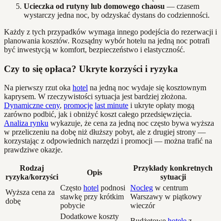
Ucieczka od rutyny lub domowego chaosu
— czasem
wystarczy jedna noc, by odzyskać dystans do codzienności.
Każdy z tych przypadków wymaga innego podejścia do rezerwacji i
planowania kosztów. Rozsądny wybór hotelu na jedną noc potrafi
być inwestycją w komfort, bezpieczeństwo i elastyczność.
Czy to się opłaca? Ukryte korzyści i ryzyka
Na pierwszy rzut oka
hotel
na jedną noc wydaje się kosztownym
kaprysem. W rzeczywistości sytuacja jest bardziej złożona.
Dynamiczne ceny
,
promocje
last minute
i ukryte opłaty mogą
zarówno podbić, jak i obniżyć koszt całego przedsięwzięcia.
Analiza rynku
wykazuje, że cena za jedną noc często bywa wyższa
w przeliczeniu na dobę niż dłuższy pobyt, ale z drugiej strony —
korzystając z odpowiednich narzędzi i promocji — można trafić na
prawdziwe okazje.
Rodzaj
Przykłady konkretnych
Opis
ryzyka/korzyści
sytuacji
Często
hotel
podnosi
Nocleg
w centrum
Wyższa cena za
stawkę przy krótkim
Warszawy w piątkowy
dobę
pobycie
wieczór
Dodatkowe koszty
Budżetowe
hotele
z