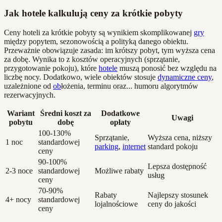
Jak hotele kalkulują ceny za krótkie pobyty
Ceny hoteli za krótkie pobyty są wynikiem skomplikowanej
gry
między popytem, sezonowością a polityką danego obiektu.
Przeważnie obowiązuje zasada: im krótszy pobyt, tym wyższa cena
za dobę. Wynika to z kosztów operacyjnych (sprzątanie,
przygotowanie pokoju), które
hotele
muszą ponosić bez względu na
liczbę nocy. Dodatkowo, wiele obiektów stosuje
dynamiczne ceny
,
uzależnione od
ob
łożenia, terminu oraz... humoru algorytmów
rezerwacyjnych.
Wariant
Średni koszt za
Dodatkowe
Uwagi
pobytu
dobę
opłaty
100-130%
Sprzątanie,
Wyższa cena, niższy
1 noc
standardowej
parking
,
internet
standard pokoju
ceny
90-100%
Lepsza dostępność
2-3 noce
standardowej
Możliwe rabaty
usług
ceny
70-90%
Rabaty
Najlepszy stosunek
4+ nocy
standardowej
lojalnościowe
ceny do jakości
ceny