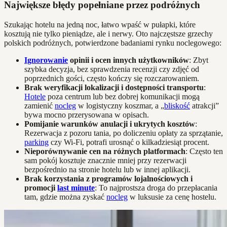
Największe błędy popełniane przez podróżnych
Szukając hotelu na jedną noc, łatwo wpaść w pułapki, które
kosztują nie tylko pieniądze, ale i nerwy. Oto najczęstsze grzechy
polskich podróżnych, potwierdzone badaniami rynku noclegowego:
Ignorowanie
opinii i ocen innych użytkowników
: Zbyt
szybka decyzja, bez sprawdzenia recenzji czy zdjęć od
poprzednich gości, często kończy się rozczarowaniem.
Brak weryfikacji lokalizacji i dostępności transportu
:
Hotele
poza centrum lub bez dobrej komunikacji mogą
zamienić
nocleg
w logistyczny koszmar, a „
bliskość
atrakcji”
bywa mocno przerysowana w opisach.
Pomijanie warunków anulacji i ukrytych kosztów
:
Rezerwacja z pozoru tania, po doliczeniu opłaty za sprzątanie,
parking
czy Wi-Fi, potrafi urosnąć o kilkadziesiąt procent.
Nieporównywanie cen na różnych platformach
: Często ten
sam pokój kosztuje znacznie mniej przy rezerwacji
bezpośrednio na stronie hotelu lub w innej aplikacji.
Brak korzystania z programów lojalnościowych i
promocji
last minute
: To najprostsza droga do przepłacania
tam, gdzie można zyskać
nocleg
w luksusie za cenę hostelu.