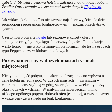
Tabela 3: Struktura cenowa hoteli w zależności od długości pobytu.
Źródło: Opracowanie własne na podstawie danych
Fly4free.pl
,
Triverna
Jak widać, „krótka noc” to nie zawsze najtańsze wyjście, ale dzięki
promocjom i programom lojalnościowym — można przechytrzyć
system.
Często nowo otwarte
hotele
lub sezonowe kurorty oferują
atrakcyjne ceny, by przyciągnąć pierwszych gości. Takie okazje
warto tropić — nie tylko na znanych platformach, ale też na grupach
typu Pepper.pl czy w klubach hotelowych.
Porównanie: ceny w dużych miastach vs małe
miejscowości
Nie tylko długość pobytu, ale także lokalizacja mocno wpływa na
cenę hotelu na jedną noc. W dużych miastach — zwłaszcza w
centrum — ceny szybują w górę, szczególnie w weekendy i przy
okazji dużych wydarzeń. W małych miejscowościach, mimo
niskiego ogólnego popytu, dobrych ofert jest mniej, a czasem nawet
wyższe ceny ze względu na brak konkurencji.