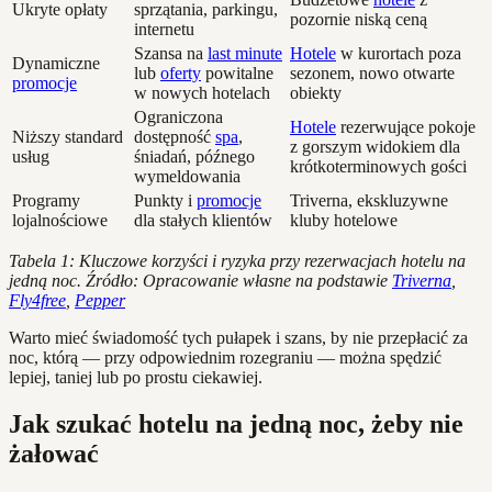
Ukryte opłaty
sprzątania, parkingu,
pozornie niską ceną
internetu
Szansa na
last minute
Hotele
w kurortach poza
Dynamiczne
lub
oferty
powitalne
sezonem, nowo otwarte
promocje
w nowych hotelach
obiekty
Ograniczona
Hotele
rezerwujące pokoje
Niższy standard
dostępność
spa
,
z gorszym widokiem dla
usług
śniadań, późnego
krótkoterminowych gości
wymeldowania
Programy
Punkty i
promocje
Triverna, ekskluzywne
lojalnościowe
dla stałych klientów
kluby hotelowe
Tabela 1: Kluczowe korzyści i ryzyka przy rezerwacjach hotelu na
jedną noc. Źródło: Opracowanie własne na podstawie
Triverna
,
Fly4free
,
Pepper
Warto mieć świadomość tych pułapek i szans, by nie przepłacić za
noc, którą — przy odpowiednim rozegraniu — można spędzić
lepiej, taniej lub po prostu ciekawiej.
Jak szukać hotelu na jedną noc, żeby nie
żałować