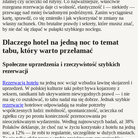
zdalnej czy ucieczki od rutyny. Co najważniejsze, właściwie
rozegrana rezerwacja daje ci wolność, elastyczność i — niekiedy —
przewagę nad mniej świadomymi podróżnymi. Zanim wyciągniesz
kartę, sprawdź, co się zmieniło i jak wykorzystać te zmiany na
własny rachunek. Oto brutalne prawdy i sekrety, które musisz znać,
by nie dać się złapać w pułapki szybkiego noclegu.
Dlaczego hotel na jedną noc to temat
tabu, który warto przełamać
Społeczne uprzedzenia i rzeczywistość szybkich
rezerwacji
Rezerwacja hotelu
na jedną noc wciąż wzbudza lawinę skojarzeń i
uprzedzeń. W polskiej kulturze taki pobyt bywa kojarzony z
seksem, randkami lub ukrywaniem niewygodnych prawd — i nie
ma się co oszukiwać, to tabu nadal ma się dobrze. Jednak szybkie
rezerwacje
hotelowe odpowiadają na realne potrzeby
współczesnych ludzi: mobilność, spontaniczność, ucieczka od
zgiełku czy po prostu konieczność przenocowania po
nieoczekiwanym wydarzeniu. Według najnowszych badań, aż 38%
Polaków deklaruje, że choć raz w życiu korzystało z hotelu na jedną
noc, a 12% — że robi to regularnie, szczególnie w dużych miastach.