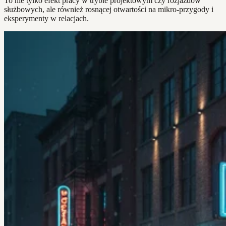
To nie tylko efekt pracy w trybie projektowym czy rozjazdów
służbowych, ale również rosnącej otwartości na mikro-przygody i
eksperymenty w relacjach.