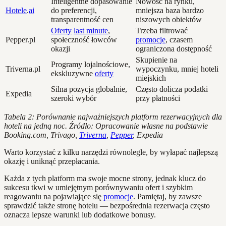
Inteligentne dopasowanie
Nowość na rynku,
Hotele
.
ai
do preferencji,
mniejsza baza bardzo
transparentność cen
niszowych obiektów
Oferty
last minute
,
Trzeba filtrować
Pepper.pl
społeczność łowców
promocje
, czasem
okazji
ograniczona dostępność
Skupienie na
Programy lojalnościowe,
Triverna.pl
wypoczynku, mniej hoteli
ekskluzywne
oferty
miejskich
Silna pozycja globalnie,
Często dolicza podatki
Expedia
szeroki wybór
przy płatności
Tabela 2: Porównanie najważniejszych platform rezerwacyjnych dla
hoteli na jedną noc. Źródło: Opracowanie własne na podstawie
Booking.com, Trivago,
Triverna
,
Pepper
, Expedia
Warto korzystać z kilku narzędzi równolegle, by wyłapać najlepszą
okazję i uniknąć przepłacania.
Każda z tych platform ma swoje mocne strony, jednak klucz do
sukcesu tkwi w umiejętnym porównywaniu ofert i szybkim
reagowaniu na pojawiające się
promocje
. Pamiętaj, by zawsze
sprawdzić także stronę hotelu — bezpośrednia rezerwacja często
oznacza lepsze warunki lub dodatkowe bonusy.