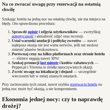
Na co zwracać uwagę przy rezerwacji na ostatnią
chwilę
Szukając hotelu na jedną noc na ostatnią chwilę, nie ma miejsca na
błędy. Oto sprawdzona procedura:
Sprawdź
opinie
i zdjęcia użytkowników
— zweryfikuj
autentyczność
i aktualność zdjęć oraz recenzji.
Ustal warunki anulacji i politykę zwrotów
— nawet
najlepsza okazja nie jest warta nerwów, jeśli nie możesz
zmienić planów bezkosztowo.
Porównaj ceny na kilku platformach oraz stronie hotelu
— różnice sięgają nawet 30%!
Szukaj promocji
last minute
i kodów rabatowych
—
Pepper.pl i Triverna to źródła nieoczywistych okazji.
Zwróć uwagę na lokalizację i dojazd
— szczególnie
wieczorem lub w mniej znanych miastach.
Przy zachowaniu tych zasad, nawet szybka
rezerwacja hotelu
na
jedną noc może być okazją, a nie kompromisem.
Ekonomia jednej nocy: czy to naprawdę
drożej?