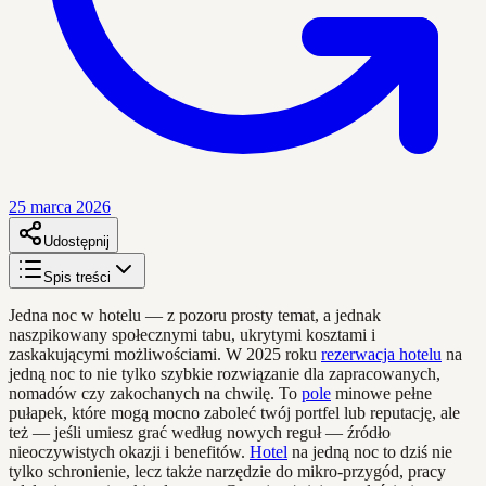
25 marca 2026
Udostępnij
Spis treści
Jedna noc w hotelu — z pozoru prosty temat, a jednak
naszpikowany społecznymi tabu, ukrytymi kosztami i
zaskakującymi możliwościami. W 2025 roku
rezerwacja hotelu
na
jedną noc to nie tylko szybkie rozwiązanie dla zapracowanych,
nomadów czy zakochanych na chwilę. To
pole
minowe pełne
pułapek, które mogą mocno zaboleć twój portfel lub reputację, ale
też — jeśli umiesz grać według nowych reguł — źródło
nieoczywistych okazji i benefitów.
Hotel
na jedną noc to dziś nie
tylko schronienie, lecz także narzędzie do mikro-przygód, pracy