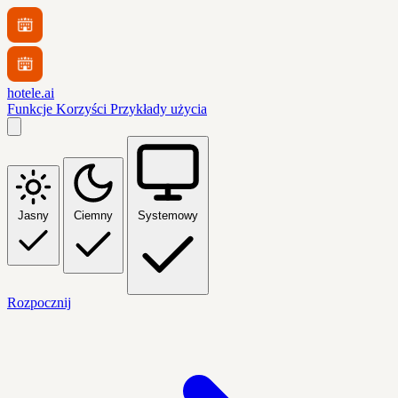
hotele.ai
Funkcje
Korzyści
Przykłady użycia
Jasny
Ciemny
Systemowy
Rozpocznij