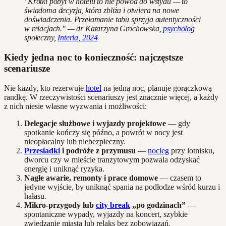
"Krótki pobyt w hotelu to nie powód do wstydu — to
świadoma decyzja, która zbliża i otwiera na nowe
doświadczenia. Przełamanie tabu sprzyja autentyczności
w relacjach." — dr Katarzyna Grochowska,
psycholog
społeczny,
Interia, 2024
Kiedy jedna noc to konieczność: najczęstsze
scenariusze
Nie każdy, kto rezerwuje
hotel
na jedną noc, planuje gorączkową
randkę. W rzeczywistości scenariuszy jest znacznie więcej, a każdy
z nich niesie własne wyzwania i możliwości:
Delegacje służbowe i wyjazdy projektowe
— gdy
spotkanie kończy się późno, a powrót w nocy jest
nieopłacalny lub niebezpieczny.
Przesiadki
i podróże z przymusu
—
nocleg
przy lotnisku,
dworcu czy w mieście tranzytowym pozwala odzyskać
energię i uniknąć ryzyka.
Nagłe awarie, remonty i prace domowe
— czasem to
jedyne wyjście, by uniknąć spania na podłodze wśród kurzu i
hałasu.
Mikro-przygody lub
city break
„po godzinach”
—
spontaniczne wypady, wyjazdy na koncert, szybkie
zwiedzanie miasta lub relaks bez zobowiązań.