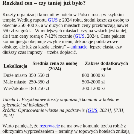
Rozkład cen – czy taniej już było?
Koszty organizacji komunii w hotelu w Polsce rosną w szybkim
tempie. Według raportu
GUS
z 2024 roku, średni koszt za osobę to
obecnie 250-400 zł, a w dużych miastach ceny przekraczają nawet
550 zł za gościa. W mniejszych miastach czy na wsiach jest taniej,
ale i tam ceny rosną o 7-12% rocznie (
GUS
, 2024). Cena pakietu
komunijnego obejmuje zwykle menu, dekoracje podstawowe i
obsługę, ale już za każdą „ekstra” –
animacje
, lepsze ciasta, czy
dłuższy czas imprezy – trzeba dopłacić.
Średnia cena za osobę
Zakres dodatkowych
Lokalizacja
(2024)
opłat
Duże miasto
350-550 zł
800-3000 zł
Małe miasto
250-350 zł
500-2000 zł
Wieś/okolice
180-250 zł
300-1200 zł
Tabela 1: Przykładowe koszty organizacji komunii w hotelu w
zależności od lokalizacji
Źródło: Opracowanie własne na podstawie [
GUS
, 2024], [PIH,
2024]
Warto pamiętać, że
rezerwacje
na majowe komunie trzeba robić z
olbrzymim wyprzedzeniem – terminy w topowych hotelach znikają