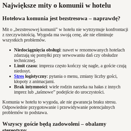
Największe mity o komunii w hotelu
Hotelowa komunia jest bezstresowa – naprawdę?
Mit o „bezstresowej komunii” w hotelu nie wytrzymuje konfrontacji
z rzeczywistością. Wygoda ma swoją cenę, ale nie eliminuje
wszystkich problemów.
Niedociągnięcia obsługi
: nawet w renomowanych hotelach
zdarzają się pomyłki przy serwowaniu dań czy obsłudze
technicznej.
Limit czasu
: impreza często kończy się nagle, a goście czują
niedosyt.
Stres
logistyczny
: pytania o menu, zmiany liczby gości,
kłopoty z animacjami.
Brak intymności
: wiele rodzin narzeka na hałas z innych
imprez lub „taśmowe” podejście do uroczystości.
Komunia w hotelu to wygoda, ale nie gwarancja braku stresu.
Odpowiednie przygotowanie i przewidywanie potencjalnych
problemów to podstawa.
Wszyscy goście będą zadowoleni – obalamy
stereotypy