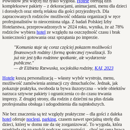
Powodów jest więcej niż tylko wygoda.
Hotele
oferują dziś
kompleksowe pakiety – z dekoracjami, animacjami, menu dla dzieci
i dorosłych oraz strefą relaksu dla gości przyjezdnych. Dla
zapracowanych rodziców możliwość oddania organizacji w ręce
profesjonalistów to nieoceniona ulga. Z badań Polskiej Izby
Hotelarstwa, przeprowadzonych w 2024 roku, wynika, że aż 78%
rodziców wybiera
hotel
ze względu na oszczędność czasu i brak
konieczności gotowania oraz sprzątania po imprezie.
"Komunia staje się coraz częściej pokazem możliwości
finansowych rodziny i formą społecznej rywalizacji. To
już nie jest tylko rodzinne spotkanie, ale wydarzenie
publiczne."
— dr Elżbieta Rzewuska, socjolożka rodziny,
KAI, 2023
Hotele
kuszą personalizacją – własny wybór wystroju, menu,
możliwość zamówienia animacji czy dmuchańców. Jednak, jak
pokazuje praktyka, swoboda ta bywa iluzoryczna – wiele obiektów
narzuca sztywne pakiety i ograniczenia co do czasu trwania
imprezy. Z drugiej strony, dla rodzin z dziećmi na plus działa
profesjonalna obsługa i udogodnienia dla najmłodszych.
Nie bez znaczenia są też względy praktyczne – dla gości z daleka
hotel
oferuje
noclegi
,
parking
, czasem nawet specjalną strefę dla
dzieci, której w domu nie da się zorganizować. To wygoda, która
przekłada się na spokój podczas uroczystości – choć jej cena bywa