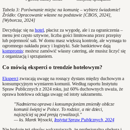
Tabela 3: Porównanie miejsc na komunię – wybierz świadomie!
Źródło: Opracowanie własne na podstawie [CBOS, 2024],
[Wyborcza, 2024]
Decydując się na
hotel
, płacisz za wygodę, ale i za ograniczenia –
menu jest często sztywne, liczba gości limitowana przez przepisy
lub pojemność sali. W domu masz większą kontrolę, ale wymaga to
ogromnego nakładu pracy i logistyki. Sale bankietowe dają
kompromis
: możesz zamówić własny catering, ale musisz liczyć się
z organizacją i sprzątaniem.
Co mówią eksperci o trendzie hotelowym?
Eksperci
zwracają uwagę na rosnący dystans między duchowym a
konsumpcyjnym wymiarem komunii. Według raportu Instytutu
Spraw Publicznych z 2024 roku, już 60% duchownych uważa, że
oprawa hotelowa odciąga uwagę od istoty sakramentu.
"Nadmierna oprawa i konsumpcjonizm zmieniły oblicze
komunii świętej w Polsce. To rodzice, a nie dzieci,
najczęściej są pod presją rywalizacji."
— ks. Marek Wysocki,
Instytut Spraw Publicznych, 2024
Nie brakuje też głosów wskazujących, że profesjonalna obsługa i