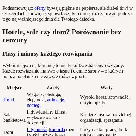
Podsumowując:
oferty
bywają piękne na papierze, ale diabeł tkwi w
szczegółach. Im więcej sprawdzisz, tym mniej rozczarowań podczas
tego najważniejszego dnia dla Twojego dziecka.
Hotele, sale czy dom? Porównanie bez
cenzury
Plusy i minusy każdego rozwiązania
Wybór miejsca na komunię to nie tylko kwestia ceny i wygody.
Każde rozwiązanie ma swoje jasne i ciemne strony – o których
branża hotelarska nie zawsze mówi wprost.
Miejsce
Zalety
Wady
Wygoda, obsługa,
Wysoki koszt, sztywność,
Hotel
elegancja,
animacje
,
ukryte opłaty
noclegi
Indywidualny klimat,
Sala
Konieczność samodzielnej
większa swoboda
bankietowa
organizacji, sprzątanie
dekoracji
Intymność
,
kontrola
menu
Duży nakład pracy, brak
Dom
i gości, niższy koszt
miejsca, sprzątanie