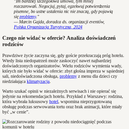
"Im bardziej szczegółowa umowa, tym mniej
rozczarowań. Negocjuj, pytaj, egzekwuj potwierdzenia
pisemne, bo ustne ustalenia nic nie znaczą, gdy pojawią
się
problemy
."
— Marcin Gajda, doradca ds. organizacji eventów,
Polska Organizacja Turystyczna, 2024
Czego nie widać w ofercie? Analiza doświadczeń
rodziców
Prawdziwe życie zaczyna się, gdy goście przekraczają próg hotelu.
Wtedy lista niedopatrzeń może zaskoczyć nawet najbardziej
doświadczonych organizatorów. Wielu rodziców wymienia wady,
których nie było widać w ofercie: zbyt głośna impreza w sąsiedniej
sali, niedoświadczona obsługa,
problemy
z menu dla dzieci czy
niedziałająca
klimatyzacja
.
Warto szukać opinii w niezależnych serwisach i nie opierać się
jedynie na rekomendacjach hotelu. Przykład z Warszawy: rodzina,
która wybrała luksusowy
hotel
, wspomina nieprzygotowaną
obsługę podczas serwowania tortu oraz brak animacji, które miały
być „w cenie”.