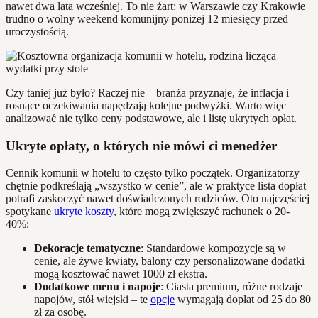
nawet dwa lata wcześniej. To nie żart: w Warszawie czy Krakowie
trudno o wolny weekend komunijny poniżej 12 miesięcy przed
uroczystością.
Czy taniej już było? Raczej nie – branża przyznaje, że inflacja i
rosnące oczekiwania napędzają kolejne podwyżki. Warto więc
analizować nie tylko ceny podstawowe, ale i listę ukrytych opłat.
Ukryte opłaty, o których nie mówi ci menedżer
Cennik komunii w hotelu to często tylko początek. Organizatorzy
chętnie podkreślają „wszystko w cenie”, ale w praktyce lista dopłat
potrafi zaskoczyć nawet doświadczonych rodziców. Oto najczęściej
spotykane
ukryte koszty
, które mogą zwiększyć rachunek o 20-
40%:
Dekoracje tematyczne
: Standardowe kompozycje są w
cenie, ale żywe kwiaty, balony czy personalizowane dodatki
mogą kosztować nawet 1000 zł ekstra.
Dodatkowe menu i napoje
: Ciasta premium, różne rodzaje
napojów, stół wiejski – te
opcje
wymagają dopłat od 25 do 80
zł za osobę.