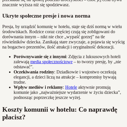
znacznie wyższa niż się spodziewasz.
Ukryte społeczne presje i nowa norma
Presja, by urządzić komunię w hotelu, staje się dziś normą w wielu
środowiskach. Rodzice coraz częściej czują się zobligowani do
dorównania innym – nikt nie chce „wypaść gorzej” na tle
rówieśników dziecka. Zanikają stare zwyczaje, a pojawia się wyścig
na bogactwo prezentów, ilość atrakcji i oryginalność dekoracji.
Porównywanie się z innymi
: Zdjęcia z luksusowych hoteli
zalewają
media społecznościowe
– to tworzy presję, by „nie
odstawać”.
Oczekiwania rodziny
: Dziadkowie i wujostwo oczekują
elegancji, a dzieci liczą na atrakcje – kompromisy bywają
trudne.
Wpływ mediów i reklamy
:
Hotele
aktywnie promują
komunie jako „najważniejsze wydarzenie w życiu dziecka”,
podnosząc poprzeczkę jeszcze wyżej.
Koszty komunii w hotelu: Co naprawdę
płacisz?