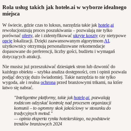
Rola usług takich jak hotele.ai w wyborze idealnego
miejsca
W świecie, gdzie czas to luksus, narzędzia takie jak
hotele
.
ai
rewolucjonizują proces poszukiwania – pozwalają nie tylko
porównać
oferty
, ale i zidentyfikować
ukryte koszty
czy nietypowe
opcje
lokalizacji. Dzięki zaawansowanym algorytmom
AI
,
użytkownicy otrzymują personalizowane rekomendacje
dopasowane do preferencji, liczby gości, budżetu i wymagań
dotyczących atrakcji.
Nie musisz już przeszukiwać dziesiątek stron lub dzwonić do
każdego obiektu – szybka analiza dostępności, cen i opinii pozwala
podjąć decyzję dużo świadomiej. Takie narzędzia to nie tylko
wygoda, ale i realna
ochrona
przed branżowymi trikami, na które
łatwo się nabrać.
"Inteligentne platformy, takie jak
hotele
.
ai
, pozwalają
rodzicom odzyskać kontrolę nad procesem organizacji
komunii – to ogromny skok jakościowy w stosunku do
tradycyjnych metod."
— opinia eksperta rynku hotelarskiego, na podstawie
trendów branżowych 2024