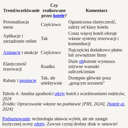
Czy
Trend/oczekiwanie
realizowane
Komentarz
przez
hotele
?
Personalizacja
Ograniczona elastyczność,
Częściowo
menu
zależy od klasy hotelu
Coraz więcej hoteli oferuje
Aplikacje i
Tak
własne systemy rezerwacji i
zarządzanie online
komunikacji
Najczęściej dodatkowo płatne
Animacje
i atrakcje
Częściowo
lub zewnętrzne firmy
Duże
ob
łożenie wymusza
Elastyczność
Rzadko
sztywne warunki
rezerwacji
zaliczek/zmian
Tak, ale
Dostępne głównie poza
Rabaty i
promocje
selektywnie
„gorącym sezonem”
Tabela 4: Analiza zgodności
oferty
hoteli z oczekiwaniami rodziców,
2024
Źródło: Opracowanie własne na podstawie [PIH, 2024], [
hotele
.
ai
,
2024]
Podsumowanie
: technologia ułatwia wybór, ale nie zastąpi
krytycznej oceny
oferty
. Zawsze czytaj drobny druk w umowie!