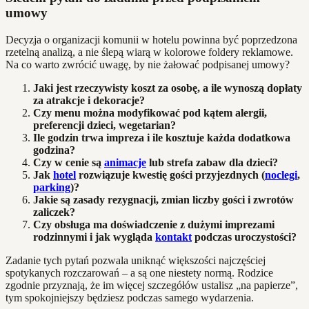
umowy
Decyzja o organizacji komunii w hotelu powinna być poprzedzona
rzetelną analizą, a nie ślepą wiarą w kolorowe foldery reklamowe.
Na co warto zwrócić uwagę, by nie żałować podpisanej umowy?
Jaki jest rzeczywisty koszt za osobę, a ile wynoszą dopłaty
za atrakcje i dekoracje?
Czy menu można modyfikować pod kątem alergii,
preferencji dzieci, wegetarian?
Ile godzin trwa impreza i ile kosztuje każda dodatkowa
godzina?
Czy w cenie są
animacje
lub strefa zabaw dla dzieci?
Jak
hotel
rozwiązuje kwestię gości przyjezdnych (
noclegi
,
parking
)?
Jakie są zasady rezygnacji, zmian liczby gości i zwrotów
zaliczek?
Czy obsługa ma doświadczenie z dużymi imprezami
rodzinnymi i jak wygląda
kontakt
podczas uroczystości?
Zadanie tych pytań pozwala uniknąć większości najczęściej
spotykanych rozczarowań – a są one niestety normą. Rodzice
zgodnie przyznają, że im więcej szczegółów ustalisz „na papierze”,
tym spokojniejszy będziesz podczas samego wydarzenia.