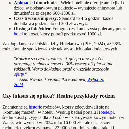
Animacje
i dmuchańce
: Wiele hoteli nie oferuje atrakcji dla
dzieci w podstawowym pakiecie – wynajęcie animatora lub
dmuchańca to często 600-1500 zł.
Czas trwania imprezy
: Standard to 4-6 godzin, każda
dodatkowa godzina to od 300 zł wzwyż.
Obsługa foto/video
: Fotograf czy kamerzysta polecany przez
hotel
to koszt, który potrafi przekroczyć 1000 zł.
Według danych z Polskiej Izby Hotelarstwa (PIH, 2024), aż 58%
rodziców nie spodziewało się tak wysokich opłat dodatkowych.
"Rodzice są często zaskoczeni, gdy po uroczystości
otrzymują rachunek nawet o 30% wyższy niż pierwotnie
zakładali. Warto dokładnie pytać o wszelkie szczegóły
oferty
."
— Anna Nowak, konsultantka eventowa,
Wyborcza,
2024
Czy luksus się opłaca? Realne przykłady rodzin
Znamienne są
historie
rodziców, którzy zdecydowali się na
„komunię marzeń” w hotelu. Według badań portalu
Hotele.pl
,
średni koszt przyjęcia dla 30 osób w czterogwiazdkowym hotelu w
Warszawie wynosił w 2024 roku 16 000 zł – ale ostateczny
rachunek przekroczył nawet 22 000 zł po doliczeniu atrakcji i