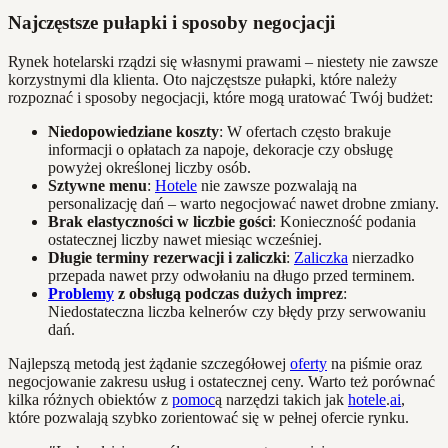
Najczęstsze pułapki i sposoby negocjacji
Rynek hotelarski rządzi się własnymi prawami – niestety nie zawsze
korzystnymi dla klienta. Oto najczęstsze pułapki, które należy
rozpoznać i sposoby negocjacji, które mogą uratować Twój budżet:
Niedopowiedziane koszty
: W ofertach często brakuje
informacji o opłatach za napoje, dekoracje czy obsługę
powyżej określonej liczby osób.
Sztywne menu
:
Hotele
nie zawsze pozwalają na
personalizację dań – warto negocjować nawet drobne zmiany.
Brak elastyczności w liczbie gości
: Konieczność podania
ostatecznej liczby nawet miesiąc wcześniej.
Długie terminy rezerwacji i zaliczki
:
Zaliczka
nierzadko
przepada nawet przy odwołaniu na długo przed terminem.
Problemy
z obsługą podczas dużych imprez
:
Niedostateczna liczba kelnerów czy błędy przy serwowaniu
dań.
Najlepszą metodą jest żądanie szczegółowej
oferty
na piśmie oraz
negocjowanie zakresu usług i ostatecznej ceny. Warto też porównać
kilka różnych obiektów z
pomoc
ą narzędzi takich jak
hotele
.
ai
,
które pozwalają szybko zorientować się w pełnej ofercie rynku.