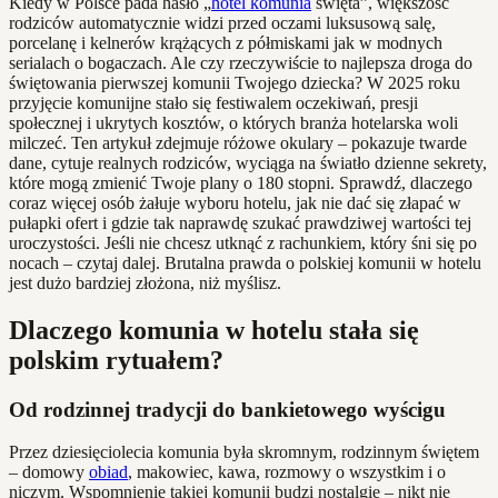
Kiedy w Polsce pada hasło „
hotel komunia
święta”, większość
rodziców automatycznie widzi przed oczami luksusową salę,
porcelanę i kelnerów krążących z półmiskami jak w modnych
serialach o bogaczach. Ale czy rzeczywiście to najlepsza droga do
świętowania pierwszej komunii Twojego dziecka? W 2025 roku
przyjęcie komunijne stało się festiwalem oczekiwań, presji
społecznej i ukrytych kosztów, o których branża hotelarska woli
milczeć. Ten artykuł zdejmuje różowe okulary – pokazuje twarde
dane, cytuje realnych rodziców, wyciąga na światło dzienne sekrety,
które mogą zmienić Twoje plany o 180 stopni. Sprawdź, dlaczego
coraz więcej osób żałuje wyboru hotelu, jak nie dać się złapać w
pułapki ofert i gdzie tak naprawdę szukać prawdziwej wartości tej
uroczystości. Jeśli nie chcesz utknąć z rachunkiem, który śni się po
nocach – czytaj dalej. Brutalna prawda o polskiej komunii w hotelu
jest dużo bardziej złożona, niż myślisz.
Dlaczego komunia w hotelu stała się
polskim rytuałem?
Od rodzinnej tradycji do bankietowego wyścigu
Przez dziesięciolecia komunia była skromnym, rodzinnym świętem
– domowy
obiad
, makowiec, kawa, rozmowy o wszystkim i o
niczym. Wspomnienie takiej komunii budzi nostalgię – nikt nie