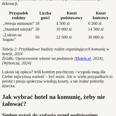
dekoracji.
Przypadek
Liczba
Koszt
Koszt
rodziny
gości
podstawowy
końcowy
„Wersja minimum”
18
4 500 zł
6 200 zł
„Standard miejski”
30
10 000 zł
14 500 zł
„Luksus na
50
22 500 zł
30 000 zł
bogato”
Tabela 2: Przykładowe budżety rodzin organizujących komunię w
hotelu, 2024
Źródło: Opracowanie własne na podstawie [
Hotele.pl
, 2024],
[Wyborcza, 2024]
Luksus się opłaca? Jeśli komfort psychiczny i wygoda mają dla
Ciebie najwyższą wartość – być może. Ale w wielu przypadkach to
prestiż i presja społeczna windują koszty, a nie realne potrzeby
dziecka.
Jak wybrać hotel na komunię, żeby nie
żałować?
Siedem pytań do zadania przed podpisaniem