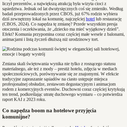
liczył prezentów, a największą atrakcją była wizyta cioci z
sąsiedztwa. Jednak od lat dwutysięcznych coś się zmieniło. Według
badań przeprowadzonych przez CBOS, już 67% rodzin wybiera
dziś zewnętrzny lokal na komunię, najczęściej
hotel
lub restaurację
(CBOS, 2024). Co napędza tę zmianę? Przede wszystkim presja
otoczenia i oczekiwania, że „dziecko ma mieć wyjątkowy dzień”.
Efekt? Komunia przypomina coraz częściej małe wesele z balonami,
animacjami i listą życzeń dłuższą niż urodzinowy tort.
Zmiana skali świętowania wynika nie tylko z rosnącego statusu
materialnego, ale też z mody – prestiż hotelu, zdjęcia w mediach
społecznościowych, porównywanie się ze znajomymi. W efekcie
tradycyjne zapraszanie sąsiadów na ciasto ustępuje miejsca
profesjonalnej obsłudze, zestawom degustacyjnym i animacjom
rodem z komercyjnych eventów. Duchowni coraz częściej krytykują
ten trend, podkreślając utratę duchowego wymiaru – co potwierdza
raport KAI z 2023 roku.
Co napędza boom na hotelowe przyjęcia
komunijne?