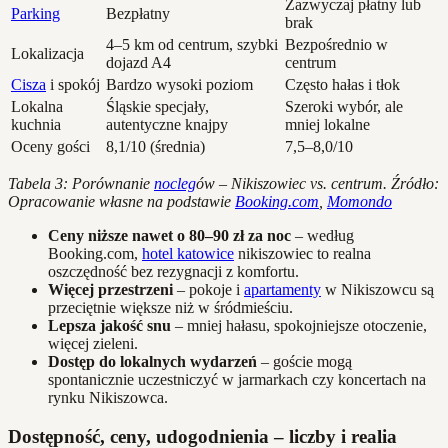
Zazwyczaj płatny lub
Parking
Bezpłatny
brak
4–5 km od centrum, szybki
Bezpośrednio w
Lokalizacja
dojazd A4
centrum
Cisza
i spokój
Bardzo wysoki poziom
Często hałas i tłok
Lokalna
Śląskie specjały,
Szeroki wybór, ale
kuchnia
autentyczne knajpy
mniej lokalne
Oceny gości
8,1/10 (średnia)
7,5–8,0/10
Tabela 3: Porównanie
nocleg
ów – Nikiszowiec vs. centrum. Źródło:
Opracowanie własne na podstawie
Booking.com
,
Momondo
Ceny niższe nawet o 80–90 zł za noc
– według
Booking.com,
hotel katowice
nikiszowiec to realna
oszczędność bez rezygnacji z komfortu.
Więcej przestrzeni
– pokoje i
apartamenty
w Nikiszowcu są
przeciętnie większe niż w śródmieściu.
Lepsza jakość snu
– mniej hałasu, spokojniejsze otoczenie,
więcej zieleni.
Dostęp do lokalnych wydarzeń
– goście mogą
spontanicznie uczestniczyć w jarmarkach czy koncertach na
rynku Nikiszowca.
Dostępność, ceny, udogodnienia – liczby i realia