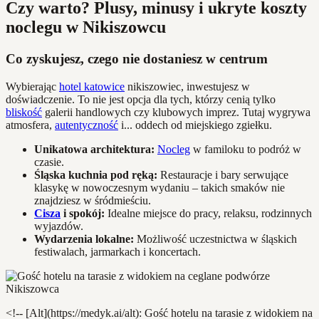
Czy warto? Plusy, minusy i ukryte koszty
noclegu w Nikiszowcu
Co zyskujesz, czego nie dostaniesz w centrum
Wybierając
hotel katowice
nikiszowiec, inwestujesz w
doświadczenie. To nie jest opcja dla tych, którzy cenią tylko
bliskość
galerii handlowych czy klubowych imprez. Tutaj wygrywa
atmosfera,
autentyczność
i... oddech od miejskiego zgiełku.
Unikatowa architektura:
Nocleg
w familoku to podróż w
czasie.
Śląska kuchnia pod ręką:
Restauracje i bary serwujące
klasykę w nowoczesnym wydaniu – takich smaków nie
znajdziesz w śródmieściu.
Cisza
i spokój:
Idealne miejsce do pracy, relaksu, rodzinnych
wyjazdów.
Wydarzenia lokalne:
Możliwość uczestnictwa w śląskich
festiwalach, jarmarkach i koncertach.
<!-- [Alt](https://medyk.ai/alt): Gość hotelu na tarasie z widokiem na