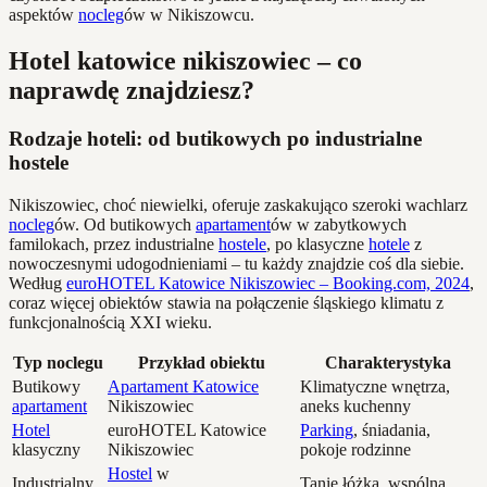
aspektów
nocleg
ów w Nikiszowcu.
Hotel katowice nikiszowiec – co
naprawdę znajdziesz?
Rodzaje hoteli: od butikowych po industrialne
hostele
Nikiszowiec, choć niewielki, oferuje zaskakująco szeroki wachlarz
nocleg
ów. Od butikowych
apartament
ów w zabytkowych
familokach, przez industrialne
hostele
, po klasyczne
hotele
z
nowoczesnymi udogodnieniami – tu każdy znajdzie coś dla siebie.
Według
euroHOTEL Katowice Nikiszowiec – Booking.com, 2024
,
coraz więcej obiektów stawia na połączenie śląskiego klimatu z
funkcjonalnością XXI wieku.
Typ noclegu
Przykład obiektu
Charakterystyka
Butikowy
Apartament Katowice
Klimatyczne wnętrza,
apartament
Nikiszowiec
aneks kuchenny
Hotel
euroHOTEL Katowice
Parking
, śniadania,
klasyczny
Nikiszowiec
pokoje rodzinne
Hostel
w
Industrialny
Tanie łóżka, wspólna