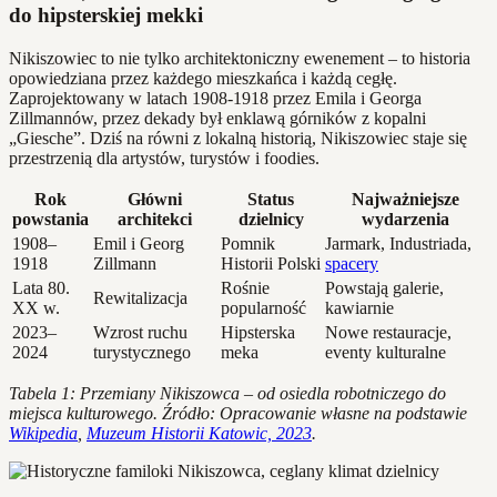
do hipsterskiej mekki
Nikiszowiec to nie tylko architektoniczny ewenement – to historia
opowiedziana przez każdego mieszkańca i każdą cegłę.
Zaprojektowany w latach 1908-1918 przez Emila i Georga
Zillmannów, przez dekady był enklawą górników z kopalni
„Giesche”. Dziś na równi z lokalną historią, Nikiszowiec staje się
przestrzenią dla artystów, turystów i foodies.
Rok
Główni
Status
Najważniejsze
powstania
architekci
dzielnicy
wydarzenia
1908–
Emil i Georg
Pomnik
Jarmark, Industriada,
1918
Zillmann
Historii Polski
spacery
Lata 80.
Rośnie
Powstają galerie,
Rewitalizacja
XX w.
popularność
kawiarnie
2023–
Wzrost ruchu
Hipsterska
Nowe restauracje,
2024
turystycznego
meka
eventy kulturalne
Tabela 1: Przemiany Nikiszowca – od osiedla robotniczego do
miejsca kulturowego. Źródło: Opracowanie własne na podstawie
Wikipedia
,
Muzeum Historii Katowic, 2023
.