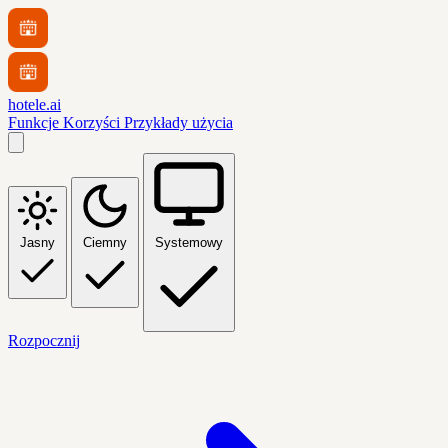
hotele.ai
Funkcje
Korzyści
Przykłady użycia
Jasny
Ciemny
Systemowy
Rozpocznij