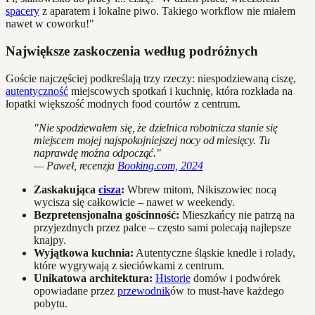
spacery
z aparatem i lokalne piwo. Takiego workflow nie miałem
nawet w coworku!"
Największe zaskoczenia według podróżnych
Goście najczęściej podkreślają trzy rzeczy: niespodziewaną ciszę,
autentyczność
miejscowych spotkań i kuchnię, która rozkłada na
łopatki większość modnych food courtów z centrum.
"Nie spodziewałem się, że dzielnica robotnicza stanie się
miejscem mojej najspokojniejszej nocy od miesięcy. Tu
naprawdę można odpocząć."
— Paweł, recenzja
Booking.com, 2024
Zaskakująca
cisza
:
Wbrew mitom, Nikiszowiec nocą
wycisza się całkowicie – nawet w weekendy.
Bezpretensjonalna gościnność:
Mieszkańcy nie patrzą na
przyjezdnych przez palce – często sami polecają najlepsze
knajpy.
Wyjątkowa kuchnia:
Autentyczne śląskie knedle i rolady,
które wygrywają z sieciówkami z centrum.
Unikatowa architektura:
Historie
domów i podwórek
opowiadane przez
przewodnik
ów to must-have każdego
pobytu.