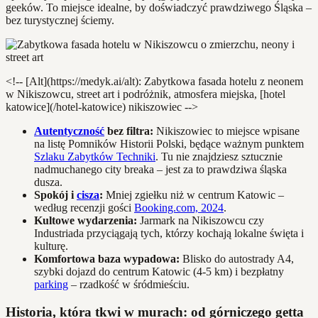
geeków. To miejsce idealne, by doświadczyć prawdziwego Śląska –
bez turystycznej ściemy.
<!-- [Alt](https://medyk.ai/alt): Zabytkowa fasada hotelu z neonem
w Nikiszowcu, street art i podróżnik, atmosfera miejska, [hotel
katowice](/hotel-katowice) nikiszowiec -->
Autentyczność
bez filtra:
Nikiszowiec to miejsce wpisane
na listę Pomników Historii Polski, będące ważnym punktem
Szlaku Zabytków Techniki
. Tu nie znajdziesz sztucznie
nadmuchanego city breaka – jest za to prawdziwa śląska
dusza.
Spokój i
cisza
:
Mniej zgiełku niż w centrum Katowic –
według recenzji gości
Booking.com, 2024
.
Kultowe wydarzenia:
Jarmark na Nikiszowcu czy
Industriada przyciągają tych, którzy kochają lokalne święta i
kulturę.
Komfortowa baza wypadowa:
Blisko do autostrady A4,
szybki dojazd do centrum Katowic (4-5 km) i bezpłatny
parking
– rzadkość w śródmieściu.
Historia, która tkwi w murach: od górniczego getta