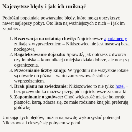
Najczęstsze błędy i jak ich uniknąć
Podróżni popełniają powtarzalne błędy, które mogą uprzykrzyć
nawet najlepszy pobyt. Oto lista najważniejszych z nich – i jak im
zapobiec:
Rezerwacja na ostatnią chwilę:
Najciekawsze
apartamenty
znikają z wyprzedzeniem – Nikiszowiec nie jest masową bazą
noclegową.
Bagatelizowanie dojazdu:
Sprawdź, jak dotrzesz z dworca
czy lotniska – komunikacja miejska działa dobrze, ale nocą są
ograniczenia.
Przecenianie liczby knajp:
W tygodniu nie wszystkie lokale
są otwarte do późna – warto zarezerwować stolik z
wyprzedzeniem.
Brak planu na zwiedzanie:
Nikiszowiec to nie tylko
hotel
–
bez przewodnika możesz przegapić najciekawsze zakamarki.
Zapominanie o gotówce:
Choć większość miejsc honoruje
płatności kartą, zdarza się, że małe rodzinne knajpki preferują
gotówkę.
Unikając tych błędów, można naprawdę wykorzystać potencjał
Nikiszowca i cieszyć się pobytem w pełni.