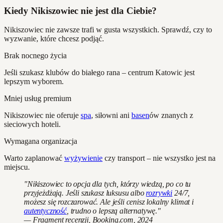
Kiedy Nikiszowiec nie jest dla Ciebie?
Nikiszowiec nie zawsze trafi w gusta wszystkich. Sprawdź, czy to
wyzwanie, które chcesz podjąć.
Brak nocnego życia
Jeśli szukasz klubów do białego rana – centrum Katowic jest
lepszym wyborem.
Mniej usług premium
Nikiszowiec nie oferuje
spa
, siłowni ani
basen
ów znanych z
sieciowych hoteli.
Wymagana organizacja
Warto zaplanować
wyżywienie
czy transport – nie wszystko jest na
miejscu.
"Nikiszowiec to opcja dla tych, którzy wiedzą, po co tu
przyjeżdżają. Jeśli szukasz luksusu albo
rozrywki
24/7,
możesz się rozczarować. Ale jeśli cenisz lokalny klimat i
autentyczność
, trudno o lepszą alternatywę."
— Fragment recenzji, Booking.com, 2024