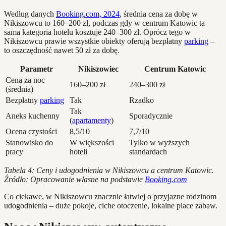
Według danych
Booking.com, 2024
, średnia cena za dobę w
Nikiszowcu to 160–200 zł, podczas gdy w centrum Katowic ta
sama kategoria hotelu kosztuje 240–300 zł. Oprócz tego w
Nikiszowcu prawie wszystkie obiekty oferują bezpłatny
parking
–
to oszczędność nawet 50 zł za dobę.
Parametr
Nikiszowiec
Centrum Katowic
Cena za noc
160–200 zł
240–300 zł
(średnia)
Bezpłatny
parking
Tak
Rzadko
Tak
Aneks kuchenny
Sporadycznie
(
apartamenty
)
Ocena czystości
8,5/10
7,7/10
Stanowisko do
W większości
Tylko w wyższych
pracy
hoteli
standardach
Tabela 4: Ceny i udogodnienia w Nikiszowcu a centrum Katowic.
Źródło: Opracowanie własne na podstawie
Booking.com
Co ciekawe, w Nikiszowcu znacznie łatwiej o przyjazne rodzinom
udogodnienia – duże pokoje, ciche otoczenie, lokalne place zabaw.