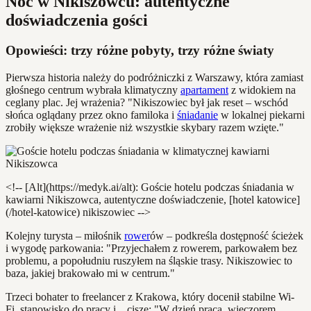
Noc w Nikiszowcu: autentyczne
doświadczenia gości
Opowieści: trzy różne pobyty, trzy różne światy
Pierwsza historia należy do podróżniczki z Warszawy, która zamiast
głośnego centrum wybrała klimatyczny
apartament
z widokiem na
ceglany plac. Jej wrażenia? "Nikiszowiec był jak reset – wschód
słońca oglądany przez okno familoka i
śniadanie
w lokalnej piekarni
zrobiły większe wrażenie niż wszystkie skybary razem wzięte."
<!-- [Alt](https://medyk.ai/alt): Goście hotelu podczas śniadania w
kawiarni Nikiszowca, autentyczne doświadczenie, [hotel katowice]
(/hotel-katowice) nikiszowiec -->
Kolejny turysta – miłośnik
rower
ów – podkreśla dostępność ścieżek
i wygodę parkowania: "Przyjechałem z rowerem, parkowałem bez
problemu, a popołudniu ruszyłem na śląskie trasy. Nikiszowiec to
baza, jakiej brakowało mi w centrum."
Trzeci bohater to freelancer z Krakowa, który docenił stabilne Wi-
Fi, stanowisko do pracy i... ciszę: "W dzień praca, wieczorem