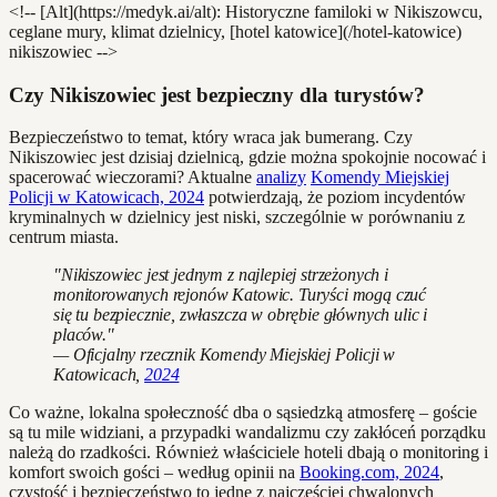
<!-- [Alt](https://medyk.ai/alt): Historyczne familoki w Nikiszowcu,
ceglane mury, klimat dzielnicy, [hotel katowice](/hotel-katowice)
nikiszowiec -->
Czy Nikiszowiec jest bezpieczny dla turystów?
Bezpieczeństwo to temat, który wraca jak bumerang. Czy
Nikiszowiec jest dzisiaj dzielnicą, gdzie można spokojnie nocować i
spacerować wieczorami? Aktualne
analizy
Komendy Miejskiej
Policji w Katowicach, 2024
potwierdzają, że poziom incydentów
kryminalnych w dzielnicy jest niski, szczególnie w porównaniu z
centrum miasta.
"Nikiszowiec jest jednym z najlepiej strzeżonych i
monitorowanych rejonów Katowic. Turyści mogą czuć
się tu bezpiecznie, zwłaszcza w obrębie głównych ulic i
placów."
— Oficjalny rzecznik Komendy Miejskiej Policji w
Katowicach,
2024
Co ważne, lokalna społeczność dba o sąsiedzką atmosferę – goście
są tu mile widziani, a przypadki wandalizmu czy zakłóceń porządku
należą do rzadkości. Również właściciele hoteli dbają o monitoring i
komfort swoich gości – według opinii na
Booking.com, 2024
,
czystość i bezpieczeństwo to jedne z najczęściej chwalonych