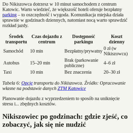
Do Nikiszowca dotrzesz w 10 minut samochodem z centrum
Katowic. Warto wiedzieć, że większość hoteli oferuje bezpłatny
parking
– to oszczędność i wygoda. Komunikacja miejska działa
sprawnie w godzinach dziennych, natomiast nocą warto sprawdzić
rozkład jazdy.
Środek
Czas dojazdu z
Dostępność
Koszt
transportu
centrum
parkingu
dzienny
0 zł (w
Samochód
10 min
Bezpłatny/prywatny
Nikiszowcu)
Brak (parkowanie
Autobus
15–20 min
4–6 zł
publiczne)
Taxi
10 min
Bez znaczenia
20–30 zł
Tabela 6:
Opcje
transportu do Nikiszowca. Źródło: Opracowanie
własne na podstawie danych
ZTM Katowice
Planowanie dojazdu z wyprzedzeniem to sposób na uniknięcie
stresu i... zbędnych kosztów.
Nikiszowiec po godzinach: gdzie zjeść, co
zobaczyć, jak się nie nudzić