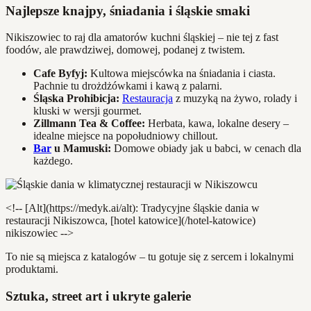
Najlepsze knajpy, śniadania i śląskie smaki
Nikiszowiec to raj dla amatorów kuchni śląskiej – nie tej z fast
foodów, ale prawdziwej, domowej, podanej z twistem.
Cafe Byfyj:
Kultowa miejscówka na śniadania i ciasta.
Pachnie tu drożdżówkami i kawą z palarni.
Śląska Prohibicja:
Restauracja
z muzyką na żywo, rolady i
kluski w wersji gourmet.
Zillmann Tea & Coffee:
Herbata, kawa, lokalne desery –
idealne miejsce na popołudniowy chillout.
Bar
u Mamuski:
Domowe obiady jak u babci, w cenach dla
każdego.
<!-- [Alt](https://medyk.ai/alt): Tradycyjne śląskie dania w
restauracji Nikiszowca, [hotel katowice](/hotel-katowice)
nikiszowiec -->
To nie są miejsca z katalogów – tu gotuje się z sercem i lokalnymi
produktami.
Sztuka, street art i ukryte galerie