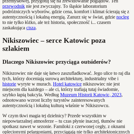
przemysłowej, przygotuj się na zrewidowanie poglądów. Ten
przewodnik
nie jest zwyczajny. To śląskie laboratorium
podróżniczych wyborów, gdzie cena, komfort i klimat ścierają się z
autentycznością i lokalną energią. Zanurz się w świat, gdzie
nocleg
to nie tylko łóżko, ale też historia, społeczność i... czasem
zaskakująca
cisza
.
Nikiszowiec – serce Katowic poza
szlakiem
Dlaczego Nikiszowiec przyciąga outsiderów?
Nikiszowiec nie daje się łatwo zaszufladkować. Jego ulice to raj dla
tych, którzy doceniają surową architekturę, industrialny vibe i
historie
wyryte w murach.
Hotel katowice
nikiszowiec nie jest
miejscem dla każdego – ale ci, którzy trafiają tutaj świadomie,
szybko łapią bakcyla. Według
Muzeum Historii Katowic, 2023
,
odnotowano wzrost liczby turystów zainteresowanych
autentycznością i lokalną kulturą właśnie w Nikiszowcu.
W czym tkwi magia tej dzielnicy? Przede wszystkim w
niepowtarzalnej atmosferze – tu czas płynie inaczej, tłumów nie
spotkasz nawet w sezonie. Familoki z czerwonej cegły, z oknami
oplecionymi pelargoniami, przyciągają nie tylko architektonicznych