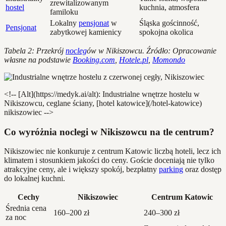
zrewitalizowanym
hostel
kuchnia, atmosfera
familoku
Lokalny
pensjonat
w
Śląska gościnność,
Pensjonat
zabytkowej kamienicy
spokojna okolica
Tabela 2: Przekrój
nocleg
ów w Nikiszowcu. Źródło: Opracowanie
własne na podstawie
Booking.com
,
Hotele.pl
,
Momondo
<!-- [Alt](https://medyk.ai/alt): Industrialne wnętrze hostelu w
Nikiszowcu, ceglane ściany, [hotel katowice](/hotel-katowice)
nikiszowiec -->
Co wyróżnia noclegi w Nikiszowcu na tle centrum?
Nikiszowiec nie konkuruje z centrum Katowic liczbą hoteli, lecz ich
klimatem i stosunkiem jakości do ceny. Goście doceniają nie tylko
atrakcyjne ceny, ale i większy spokój, bezpłatny
parking
oraz dostęp
do lokalnej kuchni.
Cechy
Nikiszowiec
Centrum Katowic
Średnia cena
160–200 zł
240–300 zł
za noc