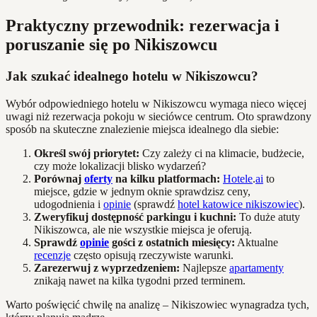
Praktyczny przewodnik: rezerwacja i
poruszanie się po Nikiszowcu
Jak szukać idealnego hotelu w Nikiszowcu?
Wybór odpowiedniego hotelu w Nikiszowcu wymaga nieco więcej
uwagi niż rezerwacja pokoju w sieciówce centrum. Oto sprawdzony
sposób na skuteczne znalezienie miejsca idealnego dla siebie:
Określ swój priorytet:
Czy zależy ci na klimacie, budżecie,
czy może lokalizacji blisko wydarzeń?
Porównaj
oferty
na kilku platformach:
Hotele
.
ai
to
miejsce, gdzie w jednym oknie sprawdzisz ceny,
udogodnienia i
opinie
(sprawdź
hotel katowice nikiszowiec
).
Zweryfikuj dostępność parkingu i kuchni:
To duże atuty
Nikiszowca, ale nie wszystkie miejsca je oferują.
Sprawdź
opinie
gości z ostatnich miesięcy:
Aktualne
recenzje
często opisują rzeczywiste warunki.
Zarezerwuj z wyprzedzeniem:
Najlepsze
apartamenty
znikają nawet na kilka tygodni przed terminem.
Warto poświęcić chwilę na analizę – Nikiszowiec wynagradza tych,