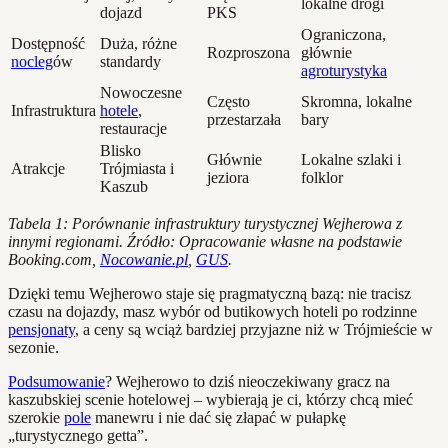
lokalne drogi
dojazd
PKS
Ograniczona,
Dostępność
Duża, różne
Rozproszona
głównie
nocleg
ów
standardy
agroturystyka
Nowoczesne
Często
Skromna, lokalne
Infrastruktura
hotele
,
przestarzała
bary
restauracje
Blisko
Głównie
Lokalne szlaki i
Atrakcje
Trójmiasta i
jeziora
folklor
Kaszub
Tabela 1: Porównanie infrastruktury turystycznej Wejherowa z
innymi regionami. Źródło: Opracowanie własne na podstawie
Booking.com,
Nocowanie.pl
,
GUS
.
Dzięki temu Wejherowo staje się pragmatyczną bazą: nie tracisz
czasu na dojazdy, masz wybór od butikowych hoteli po rodzinne
pensjonaty
, a ceny są wciąż bardziej przyjazne niż w Trójmieście w
sezonie.
Podsumowanie
? Wejherowo to dziś nieoczekiwany gracz na
kaszubskiej scenie hotelowej – wybierają je ci, którzy chcą mieć
szerokie
pole
manewru i nie dać się złapać w pułapkę
„turystycznego getta”.