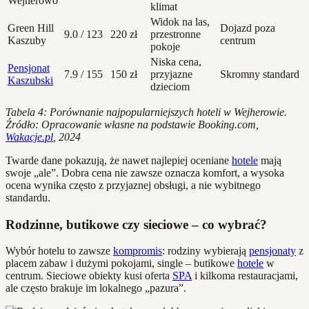
Wejherowo
klimat
Widok na las,
Green Hill
Dojazd poza
9.0 / 123
220 zł
przestronne
Kaszuby
centrum
pokoje
Niska cena,
Pensjonat
7.9 / 155
150 zł
przyjazne
Skromny standard
Kaszubski
dzieciom
Tabela 4: Porównanie najpopularniejszych hoteli w Wejherowie.
Źródło: Opracowanie własne na podstawie Booking.com,
Wakacje.pl
, 2024
Twarde dane pokazują, że nawet najlepiej oceniane
hotele
mają
swoje „ale”. Dobra cena nie zawsze oznacza komfort, a wysoka
ocena wynika często z przyjaznej obsługi, a nie wybitnego
standardu.
Rodzinne, butikowe czy sieciowe – co wybrać?
Wybór hotelu to zawsze
kompromis
: rodziny wybierają
pensjonaty
z
placem zabaw i dużymi pokojami, single – butikowe
hotele
w
centrum. Sieciowe obiekty kusi oferta
SPA
i kilkoma restauracjami,
ale często brakuje im lokalnego „pazura”.