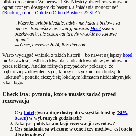
blisko do centrum Wejherowa i S6. Niestety, dzieci rozczarowane
ograniczonym dostępem do basenu, a śniadania monotonne”
(
Booking.com – Opinie o Olimp Business & SPA
).
„Wszystko byłoby idealnie, gdyby nie hałas z budowy za
oknem i trudności z rezerwacją masażu.
Hotel
spełnił
oczekiwania, ale oczekiwania były wysokie po lekturze
opinii.”
— Gość, czerwiec 2024, Booking.com
Warto wyciągać wnioski z takich historii – bo nawet najlepszy
hotel
może zawieść, jeśli oczekiwania są nieadekwatnie wywindowane
przez reklamy. Analiza różnych przypadków pokazuje, że
najbardziej zadowoleni są ci, którzy elastycznie podchodzą do
„luksusu” i potrafią cieszyć się lokalnym klimatem nieidealnym jak
z katalogu.
Checklista: pytania, które musisz zadać przed
rezerwacją
Czy
hotel
gwarantuje dostęp do wszystkich usług (
SPA
,
basen
) w wybranych godzinach?
Jaka jest polityka anulacji rezerwacji i zwrotów?
Czy śniadania są wliczone w cenę i czy możliwa jest opcja
dla alergików?