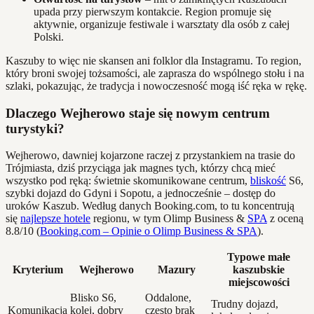
upada przy pierwszym kontakcie. Region promuje się
aktywnie, organizuje festiwale i warsztaty dla osób z całej
Polski.
Kaszuby to więc nie skansen ani folklor dla Instagramu. To region,
który broni swojej tożsamości, ale zaprasza do wspólnego stołu i na
szlaki, pokazując, że tradycja i nowoczesność mogą iść ręka w rękę.
Dlaczego Wejherowo staje się nowym centrum
turystyki?
Wejherowo, dawniej kojarzone raczej z przystankiem na trasie do
Trójmiasta, dziś przyciąga jak magnes tych, którzy chcą mieć
wszystko pod ręką: świetnie skomunikowane centrum,
bliskość
S6,
szybki dojazd do Gdyni i Sopotu, a jednocześnie – dostęp do
uroków Kaszub. Według danych Booking.com, to tu koncentrują
się
najlepsze hotele
regionu, w tym Olimp Business &
SPA
z oceną
8.8/10 (
Booking.com – Opinie o Olimp Business & SPA
).
Typowe małe
Kryterium
Wejherowo
Mazury
kaszubskie
miejscowości
Blisko S6,
Oddalone,
Trudny dojazd,
Komunikacja
kolej, dobry
często brak