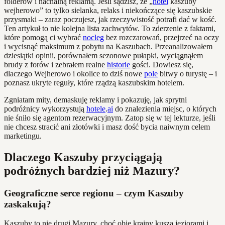
folderów i nachalną reklamą. Jeśli sądzisz, że „
hotel
kaszuby
wejherowo” to tylko sielanka, relaks i niekończące się kaszubskie
przysmaki – zaraz poczujesz, jak rzeczywistość potrafi dać w kość.
Ten artykuł to nie kolejna lista zachwytów. To zderzenie z faktami,
które pomogą ci wybrać
nocleg
bez rozczarowań, przejrzeć na oczy
i wycisnąć maksimum z pobytu na Kaszubach. Przeanalizowałem
dziesiątki opinii, porównałem sezonowe pułapki, wyciągnąłem
brudy z forów i zebrałem realne
historie
gości. Dowiesz się,
dlaczego Wejherowo i okolice to dziś nowe
pole
bitwy o turystę – i
poznasz ukryte reguły, które rządzą kaszubskim hotelem.
Zgniatam mity, demaskuję reklamy i pokazuję, jak sprytni
podróżnicy wykorzystują
hotele
.
ai
do znalezienia miejsc, o których
nie śniło się agentom rezerwacyjnym. Zatop się w tej lekturze, jeśli
nie chcesz stracić ani złotówki i masz dość bycia naiwnym celem
marketingu.
Dlaczego Kaszuby przyciągają
podróżnych bardziej niż Mazury?
Geograficzne serce regionu – czym Kaszuby
zaskakują?
Kaszuby to nie drugi Mazury, choć obie krainy kuszą jeziorami i