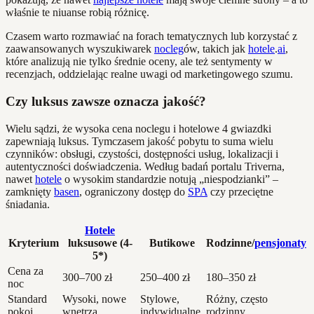
właśnie te niuanse robią różnicę.
Czasem warto rozmawiać na forach tematycznych lub korzystać z
zaawansowanych wyszukiwarek
nocleg
ów, takich jak
hotele
.
ai
,
które analizują nie tylko średnie oceny, ale też sentymenty w
recenzjach, oddzielając realne uwagi od marketingowego szumu.
Czy luksus zawsze oznacza jakość?
Wielu sądzi, że wysoka cena noclegu i hotelowe 4 gwiazdki
zapewniają luksus. Tymczasem jakość pobytu to suma wielu
czynników: obsługi, czystości, dostępności usług, lokalizacji i
autentyczności doświadczenia. Według badań portalu Triverna,
nawet
hotele
o wysokim standardzie notują „niespodzianki” –
zamknięty
basen
, ograniczony dostęp do
SPA
czy przeciętne
śniadania.
Hotele
Kryterium
luksusowe (4-
Butikowe
Rodzinne/
pensjonaty
5*)
Cena za
300–700 zł
250–400 zł
180–350 zł
noc
Standard
Wysoki, nowe
Stylowe,
Różny, często
pokoi
wnętrza
indywidualne
rodzinny