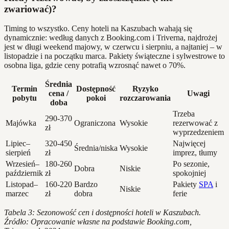
zwariować)?
Timing to wszystko. Ceny hoteli na Kaszubach wahają się
dynamicznie: według danych z Booking.com i Triverna, najdrożej
jest w długi weekend majowy, w czerwcu i sierpniu, a najtaniej – w
listopadzie i na początku marca. Pakiety świąteczne i sylwestrowe to
osobna liga, gdzie ceny potrafią wzrosnąć nawet o 70%.
Średnia
Termin
Dostępność
Ryzyko
cena /
Uwagi
pobytu
pokoi
rozczarowania
doba
Trzeba
290-370
Majówka
Ograniczona
Wysokie
rezerwować z
zł
wyprzedzeniem
Lipiec–
320-450
Najwięcej
Średnia/niska
Wysokie
sierpień
zł
imprez, tłumy
Wrzesień–
180-260
Po sezonie,
Dobra
Niskie
październik
zł
spokojniej
Listopad–
160-220
Bardzo
Pakiety
SPA
i
Niskie
marzec
zł
dobra
ferie
Tabela 3: Sezonowość cen i dostępności hoteli w Kaszubach.
Źródło: Opracowanie własne na podstawie Booking.com,