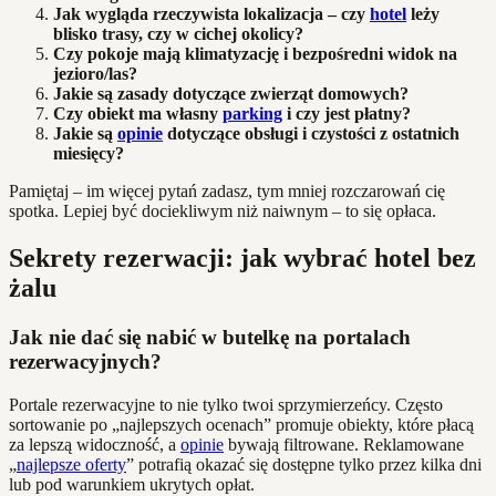
Jak wygląda rzeczywista lokalizacja – czy
hotel
leży
blisko trasy, czy w cichej okolicy?
Czy pokoje mają klimatyzację i bezpośredni widok na
jezioro/las?
Jakie są zasady dotyczące zwierząt domowych?
Czy obiekt ma własny
parking
i czy jest płatny?
Jakie są
opinie
dotyczące obsługi i czystości z ostatnich
miesięcy?
Pamiętaj – im więcej pytań zadasz, tym mniej rozczarowań cię
spotka. Lepiej być dociekliwym niż naiwnym – to się opłaca.
Sekrety rezerwacji: jak wybrać hotel bez
żalu
Jak nie dać się nabić w butelkę na portalach
rezerwacyjnych?
Portale rezerwacyjne to nie tylko twoi sprzymierzeńcy. Często
sortowanie po „najlepszych ocenach” promuje obiekty, które płacą
za lepszą widoczność, a
opinie
bywają filtrowane. Reklamowane
„
najlepsze oferty
” potrafią okazać się dostępne tylko przez kilka dni
lub pod warunkiem ukrytych opłat.