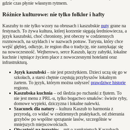
gdzie czas płynie własnym rytmem.
Różnice kulturowe: nie tylko folklor i hafty
Kaszuby to nie tylko wzory na obrusach i kaszubskie
nuty
grane na
festynach. To żywa kultura, której korzenie sięgają średniowiecza, a
język kaszubski, choć chroniony, jest obecny w codziennych
rozmowach, na szyldach i w nazwach potraw. Turysta, który chce
wejść głębiej, odkryje, że region dba o tradycję, nie zamykając się
na nowoczesność. Wejherowo, serce Kaszub, łączy zabytki, lokalne
kuchnie i tętniące życiem place z nowoczesnymi hotelami oraz
infrastrukturą.
Język kaszubski
– nie jest przeżytkiem. Dzieci uczą się go w
szkołach, a starsi chętnie częstują przybyszów lokalnym
żartem. To język, którym można usłyszeć
prawdziwe historie
regionu.
Kaszubska kuchnia
– od śledzia po ruchanki z fjutem. To
nie jest menu z PRL-u, tylko bogactwo smaków: świeże ryby,
domowe wypieki, dziczyzna i lokalne nalewki.
Szacunek dla natury
– kultura Kaszub to harmonia z
przyrodą, co widać w codziennych praktykach, od zbierania
grzybów po wspólne sprzątanie lasów, szczególnie w
mniejszych miejscowościach.
Otwartość na turystów
– mit o zamkniętych Kaszubach