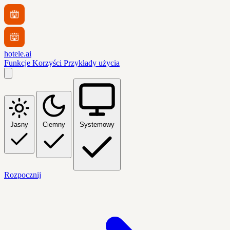
hotele.ai
Funkcje
Korzyści
Przykłady użycia
Jasny
Ciemny
Systemowy
Rozpocznij