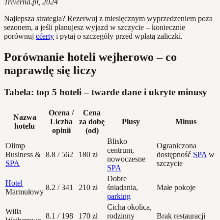
Triverna.pl, 2024
Najlepsza strategia? Rezerwuj z miesięcznym wyprzedzeniem poza
sezonem, a jeśli planujesz wyjazd w szczycie – koniecznie
porównuj
oferty
i pytaj o szczegóły przed wpłatą zaliczki.
Porównanie hoteli wejherowo – co
naprawdę się liczy
Tabela: top 5 hoteli – twarde dane i ukryte minusy
Ocena /
Cena
Nazwa
Liczba
za dobę
Plusy
Minus
hotelu
opinii
(od)
Blisko
Olimp
Ograniczona
centrum,
Business &
8.8 / 562
180 zł
dostępność
SPA
w
nowoczesne
SPA
szczycie
SPA
Dobre
Hotel
8.2 / 341
210 zł
śniadania,
Małe pokoje
Marmułowy
parking
Cicha okolica,
Willa
8.1 / 198
170 zł
rodzinny
Brak restauracji