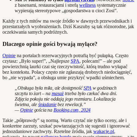
z basenami, restauracjami i strefą
wellness
systematycznie
wypierają stereotypowe „gospodarstwa u cioci Zosi”.
Każdy z tych mitów ma swoje źródło w dawnych przewodnikach i
przestarzałych wyobrażeniach. Dziś Kaszuby są tak różnorodne, jak
oczekiwania samych podróżnych.
Dlaczego opinie gości bywają mylące?
Opinie
na portalach rezerwacyjnych potrafią być pułapką. Często
czytasz: „Było super!”, „Najlepsze
SPA
, polecam!” – ale pod
powierzchnią laurki czai się rzeczywistość, którą trudno wyłapać
bez kontekstu. Polacy często nie zgłaszają drobnych niedociągnięć,
bo „nie wypada”, a obsługa umie przykryć wpadki uśmiechem.
„Obsługa była miła, ale dostępność
SPA
w godzinach
szczytu to żart – na
masaż
trzeba było czekać dwa dni.
Zdjęcia pokoju nie oddają jego rozmiaru. Lokalizacja
świetna, ale
śniadanie
bez rewelacji.”
—
Opinie
gościa na
Booking.com, 2024
Takie „półprawdy” są normą. Warto czytać nie tylko oceny, ale i
konkretne zarzuty, szukać powtarzających się sugestii i ignorować
jednozdaniowe zachwyty. Rzetelne źródła, jak
wakacje.pl
,
pokazują, że nawet
najlepsze hotele
mają swoje ciemne strony – a to