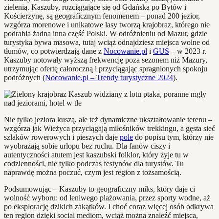
zielenią. Kaszuby, rozciągające się od Gdańska po Bytów i
Kościerzynę, są geograficznym fenomenem – ponad 200 jezior,
wzgórza morenowe i unikatowe lasy tworzą krajobraz, którego nie
podrabia żadna inna część Polski. W odróżnieniu od Mazur, gdzie
turystyka bywa masowa, tutaj wciąż odnajdziesz miejsca wolne od
tłumów, co potwierdzają dane z
Nocowanie.pl
i
GUS
– w 2023 r.
Kaszuby notowały wyższą frekwencję poza sezonem niż Mazury,
utrzymując ofertę całoroczną i przyciągając spragnionych spokoju
podróżnych (
Nocowanie.pl – Trendy turystyczne 2024
).
Nie tylko jeziora kuszą, ale też dynamiczne ukształtowanie terenu –
wzgórza jak Wieżyca przyciągają miłośników trekkingu, a gęsta sieć
szlaków rowerowych i pieszych daje
pole
do popisu tym, którzy nie
wyobrażają sobie urlopu bez ruchu. Dla fanów ciszy i
autentyczności atutem jest kaszubski folklor, który żyje tu w
codzienności, nie tylko podczas festynów dla turystów. Tu
naprawdę można poczuć, czym jest region z tożsamością.
Podsumowując – Kaszuby to geograficzny miks, który daje ci
wolność wyboru: od leniwego plażowania, przez sporty wodne, aż
po eksplorację dzikich zakątków. I choć coraz więcej osób odkrywa
ten region dzięki social mediom, wciąż można znaleźć miejsca,