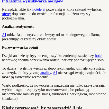
Inteligentna wyszukiwarka noclegów
Narzędzia takie jak
hotele
.
ai
pozwalają w kilka sekund wyłuskać
oferty
dopasowane do twoich preferencji, budżetu czy stylu
podróżowania.
Analiza sentymentu
AI
oddziela autentyczne zachwyty od marketingowego bełkotu,
prezentując ci rzetelny obraz hotelu.
Porównywarka opinii
Dzięki analizie tysięcy recenzji, szybko zorientujesz się, czy
hotel
naprawdę spełnia oczekiwania rodzin, par czy podróżujących solo.
To działa – o ile nie wierzysz ślepo rekomendacjom, ale korzystasz
z narzędzi do krytycznej
analizy
.
AI
nie zastąpi twojej czujności, ale
może ją skutecznie wzmocnić.
Warto podkreślić, że nowoczesne narzędzia nie tylko przyspieszają
wybór – ograniczają ryzyko rozczarowania, bo pokazują
nieoczywiste minusy (np. hałas, trudności z parkingiem, monotonne
śniadania).
Kiedy rezerwować, by zaoszczędzić (i nie