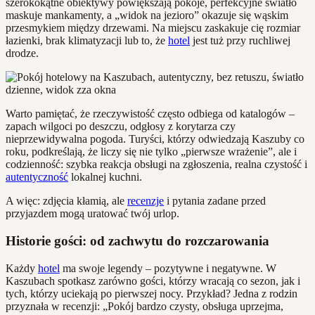
szerokokątne obiektywy powiększają pokoje, perfekcyjne światło
maskuje mankamenty, a „widok na jezioro” okazuje się wąskim
przesmykiem między drzewami. Na miejscu zaskakuje cię rozmiar
łazienki, brak klimatyzacji lub to, że
hotel
jest tuż przy ruchliwej
drodze.
Warto pamiętać, że rzeczywistość często odbiega od katalogów –
zapach wilgoci po deszczu, odgłosy z korytarza czy
nieprzewidywalna pogoda. Turyści, którzy odwiedzają Kaszuby co
roku, podkreślają, że liczy się nie tylko „pierwsze wrażenie”, ale i
codzienność: szybka reakcja obsługi na zgłoszenia, realna czystość i
autentyczność
lokalnej kuchni.
A więc: zdjęcia kłamią, ale
recenzje
i pytania zadane przed
przyjazdem mogą uratować twój urlop.
Historie gości: od zachwytu do rozczarowania
Każdy
hotel
ma swoje legendy – pozytywne i negatywne. W
Kaszubach spotkasz zarówno gości, którzy wracają co sezon, jak i
tych, którzy uciekają po pierwszej nocy. Przykład? Jedna z rodzin
przyznała w recenzji: „Pokój bardzo czysty, obsługa uprzejma,