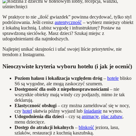
W praktyce to nie „ilość gwiazdek” powinna decydować, tylko styl
podróżowania. Jeśli cenisz
autentyczność
– wybierz mniejszy obiekt
z lokalną kuchnią. Lubisz wygodę i infrastrukturę? Postaw na
sprawdzoną sieciówkę. Masz dzieci? Szukaj miejsc z
udogodnieniami dla najmłodszych.
Najlepiej unikać skrajności i ufać swojej liście priorytetów, nie
trendom z Instagramu.
Nieoczywiste kryteria wyboru hotelu (i jak je ocenić)
Poziom hałasu i lokalizacja względem dróg
–
hotele
blisko
S6 są wygodne, ale mogą zaskoczyć szumem.
Dostępność dla osób z niepełnosprawnościami
– nie
wszystkie obiekty mają windy czy podjazdy, mimo że tak
deklarują.
Elastyczność obsługi
– czy można zameldować się w nocy,
czy
hotel
ułatwia późny wyjazd lub
śniadanie
na wynos.
Udogodnienia dla dzieci
– czy są
animacje
,
plac zabaw
,
menu dziecięce.
Dostęp do atrakcji lokalnych
–
bliskość
jeziora, lasu,
szlaków, restauracji z kuchnią kaszubską.