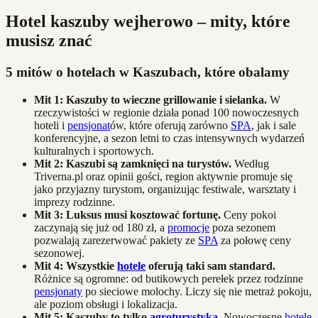
Hotel kaszuby wejherowo – mity, które
musisz znać
5 mitów o hotelach w Kaszubach, które obalamy
Mit 1: Kaszuby to wieczne grillowanie i sielanka.
W
rzeczywistości w regionie działa ponad 100 nowoczesnych
hoteli i
pensjonat
ów, które oferują zarówno
SPA
, jak i sale
konferencyjne, a sezon letni to czas intensywnych wydarzeń
kulturalnych i sportowych.
Mit 2: Kaszubi są zamknięci na turystów.
Według
Triverna.pl oraz opinii gości, region aktywnie promuje się
jako przyjazny turystom, organizując festiwale, warsztaty i
imprezy rodzinne.
Mit 3: Luksus musi kosztować fortunę.
Ceny pokoi
zaczynają się już od 180 zł, a
promocje
poza sezonem
pozwalają zarezerwować pakiety ze
SPA
za połowę ceny
sezonowej.
Mit 4: Wszystkie
hotele
oferują taki sam standard.
Różnice są ogromne: od butikowych perełek przez rodzinne
pensjonaty
po sieciowe molochy. Liczy się nie metraż pokoju,
ale poziom obsługi i lokalizacja.
Mit 5: Kaszuby to tylko
agroturystyka
.
Nowoczesne
hotele